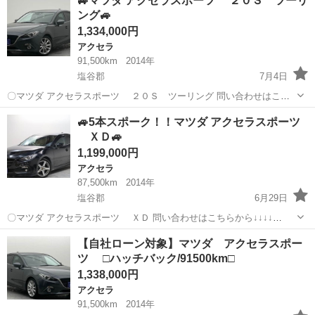
🚙マツダ アクセラスポーツ ２０Ｓ ツーリ
５Ｃ 社外メモリーナビ ワンセグＴＶ Ｂｌｕｅｔｏｏｔｈ ＤＶ
ング🚙
Ｄ ＣＤ キーレ...
1,334,000円
アクセラ
91,500km
2014年
塩谷郡
7月4日
〇マツダ アクセラスポーツ ２０Ｓ ツーリング 問い合わせはこち
らから↓↓↓↓ https://www.otoron.jp/lists/detail?carno=045899 ----------------
栃木
塩谷郡
アクセラ
オトロン
🚙5本スポーク！！マツダ アクセラスポーツ
--...
ＸＤ🚙
1,199,000円
アクセラ
87,500km
2014年
塩谷郡
6月29日
〇マツダ アクセラスポーツ ＸＤ 問い合わせはこちらから↓↓↓↓
https://www.otoron.jp/lists/detail?carno=045591 ---------------------...
栃木
塩谷郡
アクセラ
オトロン
【自社ローン対象】マツダ アクセラスポー
ツ □ハッチバック/91500km□
1,338,000円
アクセラ
91,500km
2014年