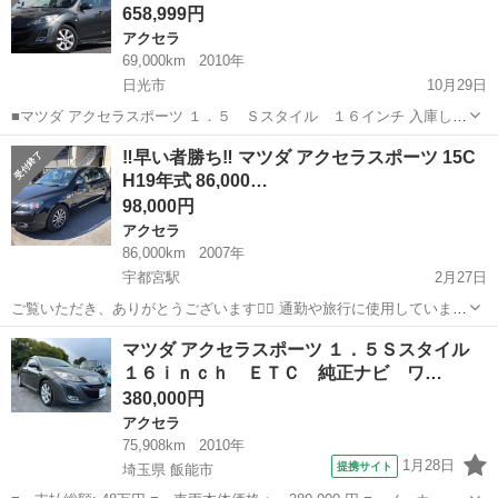
658,999円
アクセラ
69,000km
2010年
日光市
10月29日
■マツダ アクセラスポーツ １．５ Ｓスタイル １６インチ 入庫しま
した！！ 問い合わせはこちらから↓↓ https://www.otoron.jp/lists/detail?
栃木
日光市
アクセラ
オトロン
‼️早い者勝ち‼️ マツダ アクセラスポーツ 15C
carno=024609 ☆生...
H19年式 86,000…
98,000円
アクセラ
86,000km
2007年
宇都宮駅
2月27日
ご覧いただき、ありがとうございます🙇‍♂️ 通勤や旅行に使用していまし
たが、この度、都合により車を売却することになりました。査定では
栃木
宇都宮市
宇都宮駅
アクセラ
走行距離
マツダ アクセラスポーツ １．５Ｓスタイル
車体ではなく、部品としての買取価格と言われ、3年ほど乗った車なの
１６ｉｎｃｈ ＥＴＣ 純正ナビ ワ…
で少しでも高く、良い人にお...
380,000円
アクセラ
75,908km
2010年
1月28日
提携サイト
埼玉県 飯能市