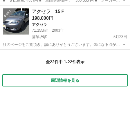
■ 支払総額: 48万円 ■ 車両本体価格： 380,000 円 ■ メーカー
名： マツダ ■ 車種名： アクセラスポーツ ■ グレード名：
埼玉
飯能市
アクセラ
アクセラ 15Ｆ
１．５Ｓスタイル １６ｉｎｃｈ ＥＴＣ 純正ナビ ワンセグ Ｍ
198,000円
Ｔモード ■ 排気...
アクセラ
71,155km
2003年
蒲須坂駅
5月23日
社のページをご覧頂き、誠にありがとうございます。気になる点がご
ざいましたら、ご相談下さい。どんなご質問でも結構です。スタッフ
栃木
塩谷郡
蒲須坂駅
アクセラ
一同お待ちしております。 ■ 支払総額: 198,000円+未経過自動車税
全22件中 1-22件表示
■ 車両本体...
周辺情報を見る