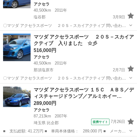
アクセラ
40,500km
2011年
塩谷郡
3月9日
〇マツダ アクセラスポーツ ２０Ｓ－スカイアクティブ 問い合わせ
はこちらから↓↓↓↓ https://www.otoron.jp/lists/detail?carno=042632 ------
栃木
塩谷郡
アクセラ
オトロン
マツダ アクセラスポーツ ２０Ｓ－スカイア
---------...
クティブ 入りました ☆彡
516,000円
アクセラ
40,500km
2011年
那須塩原市
2月7日
〇マツダ アクセラスポーツ ２０Ｓ－スカイアクティブ 問い合わせ
はこちらから↓↓↓↓ https://www.otoron.jp/lists/detail?carno=042632 ------
栃木
那須塩原市
アクセラ
オトロン
マツダ アクセラスポーツ １５Ｃ ＡＢＳ／デ
---------...
ィスチャージドランプ／アルミホイー…
289,000円
アクセラ
87,213km
2007年
7月26日
提携サイト
埼玉県 比企郡
■ 支払総額: 41.2万円 ■ 車両本体価格： 289,000 円 ■ メーカー