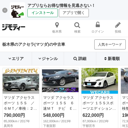
アプリならお得な情報を見逃さない！
インストール
アプリで開く
栃木県
検索
ログイン
投稿
栃木県のアクセラ(マツダ)の中古車
人気キーワード
エリア
ジャンル
詳細
新着順
マツダ アクセラス
マツダ アクセラス
マツダ アクセラス
マ
ポーツ １５Ｓ ／
ポーツ １５Ｓ ６
ポーツ １５Ｓスポ
ポ
６ＭＴ／車検：２年
速ＭＴ ナビ ＥＴ
ーツエディション
検
付／衝突被害軽減ブ
Ｃ バックカメラ
新品タイヤ／保証書
790,000円
548,000円
622,000円
19
レーキ／社外１８Ａ
スマートシティブレ
／純正 ＳＤナビ／
85,000km / 2017年
162,000km / 2013年
87,000km / 2013年
72,
Ｗ／ＬＥＤヘッドラ
ーキサポートシステ
ヘッドランプ ＨＩ
真岡市
下都賀郡
宇都宮市
埼玉