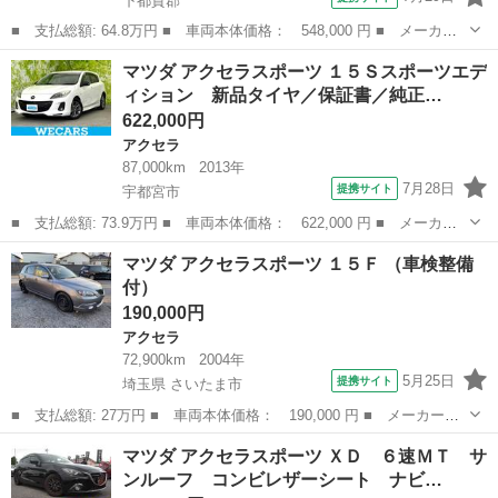
下都賀郡
■ 支払総額: 64.8万円 ■ 車両本体価格： 548,000 円 ■ メーカー
名： マツダ ■ 車種名： アクセラスポーツ ■ グレード名： １
栃木
下都賀郡
アクセラ
マツダ アクセラスポーツ １５Ｓスポーツエデ
５Ｓ ６速ＭＴ ナビ ＥＴＣ バックカメラ スマートシティブレ
ィション 新品タイヤ／保証書／純正…
ーキサポート...
622,000円
アクセラ
87,000km
2013年
7月28日
提携サイト
宇都宮市
■ 支払総額: 73.9万円 ■ 車両本体価格： 622,000 円 ■ メーカー
名： マツダ ■ 車種名： アクセラスポーツ ■ グレード名： １
栃木
宇都宮市
アクセラ
マツダ アクセラスポーツ １５Ｆ （車検整備
５Ｓスポーツエディション 新品タイヤ／保証書／純正 ＳＤナビ／
付）
ヘッドランプ...
190,000円
アクセラ
72,900km
2004年
5月25日
提携サイト
埼玉県 さいたま市
■ 支払総額: 27万円 ■ 車両本体価格： 190,000 円 ■ メーカー
名： マツダ ■ 車種名： アクセラスポーツ ■ グレード名： １
埼玉
さいたま市
アクセラ
マツダ アクセラスポーツ ＸＤ ６速ＭＴ サ
５Ｆ ■ 排気量： 1500cc ■ ドア枚数： 5D ■ ミッション： AT...
ンルーフ コンビレザーシート ナビ…