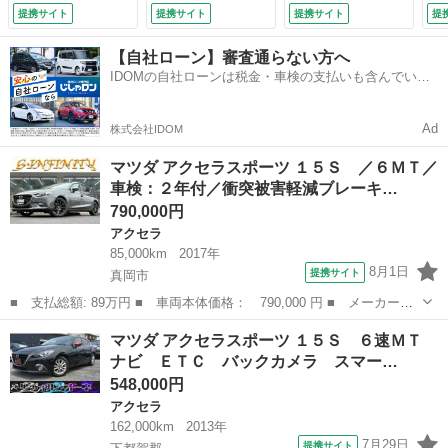
イト／純正ナビ／バ
ム （なし）
Ｄ／Ｂｌｕｅｔｏｏ
提携サイト
提携サイト
提携サイト
提
ックカメラ／Ｂｌｕ
ｔｈ接続／ＥＴＣ／
ｅｔｏｏｔｈ／フル
ＥＢＤ付ＡＢＳ／横
【自社ローン】審査通らない方へ
セグ／スマートキー
滑り防止装置／バッ
IDOMの自社ローンは税金・車検の支払いも含んでいる
／本革巻ステアリン
クモニター／フルセ
ので毎月の支払額は一定
グ／クルーズコント
グＴＶ／ＤＶＤ／禁
ロール／Ｔチェーン
煙車／エアバッグ
Ad
株式会社IDOM
（なし）
運転席 （検10.4）
マツダ アクセラスポーツ １５Ｓ ／６ＭＴ／
車検：２年付／衝突被害軽減ブレーキ…
790,000円
アクセラ
85,000km
2017年
8月1日
提携サイト
真岡市
■ 支払総額: 89万円 ■ 車両本体価格： 790,000 円 ■ メーカー
名： マツダ ■ 車種名： アクセラスポーツ ■ グレード名： １
栃木
真岡市
アクセラ
マツダ アクセラスポーツ １５Ｓ ６速ＭＴ
５Ｓ ／６ＭＴ／車検：２年付／衝突被害軽減ブレーキ／社外１８Ａ
ナビ ＥＴＣ バックカメラ スマー…
Ｗ／ＬＥＤヘッド...
548,000円
アクセラ
162,000km
2013年
7月29日
提携サイト