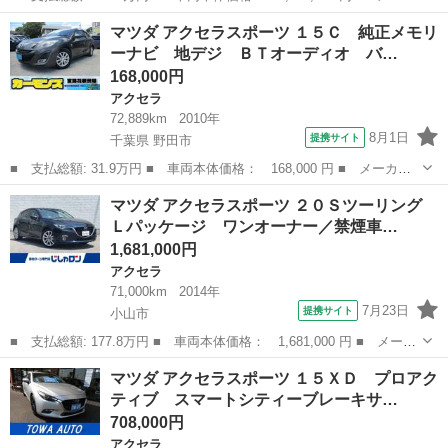
ー名： マツダ ■ 車種名： アクセラスポーツ ■ グレード名：
栃木
小山市
アクセラ
マツダ アクセラスポーツ １５Ｃ 純正メモリ
１５Ｃ ワンオーナー／禁煙車／カーナビ／スマートキー／プッシュ
ーナビ 地デジ ＢＴオーディオ バ…
スタート...
168,000円
アクセラ
72,889km
2010年
8月1日
提携サイト
千葉県 野田市
■ 支払総額: 31.9万円 ■ 車両本体価格： 168,000 円 ■ メーカー
名： マツダ ■ 車種名： アクセラスポーツ ■ グレード名： １
千葉
野田市
アクセラ
マツダ アクセラスポーツ ２０Ｓツーリング
５Ｃ 純正メモリーナビ 地デジ ＢＴオーディオ バックカメラ
Ｌパッケージ ワンオーナー／禁煙車…
ＥＴＣ キー...
1,681,000円
アクセラ
71,000km
2014年
7月23日
提携サイト
小山市
■ 支払総額: 177.8万円 ■ 車両本体価格： 1,681,000 円 ■ メーカ
ー名： マツダ ■ 車種名： アクセラスポーツ ■ グレード名：
栃木
小山市
アクセラ
マツダ アクセラスポーツ １５ＸＤ プロアク
２０Ｓツーリング Ｌパッケージ ワンオーナー／禁煙車／カーナビ
ティブ スマートシティーブレーキサ…
／スマー...
708,000円
アクセラ