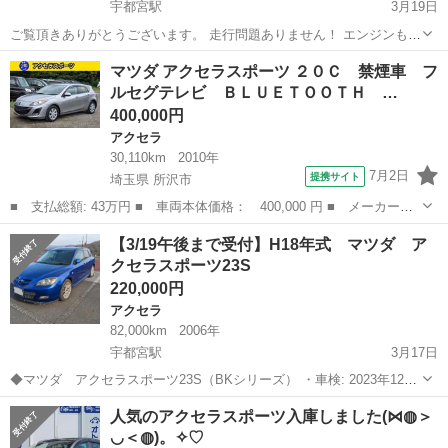
宇都宮駅
3月19日
ご覧頂きありがとうございます。 走行問題ありません！ エンジンも異
音、白煙など無く、とても良好です！ タッチペン補修、擦り傷等があ
栃木
宇都宮市
宇都宮駅
アクセラ
エンジン
マツダ アクセラスポーツ ２０Ｃ 禁煙車 フ
ります。 走行距離...約100,386km 車検...令和6年11月まで カラー··...
ルセグテレビ ＢＬＵＥＴＯＯＴＨ …
400,000円
アクセラ
30,110km
2010年
7月2日
提携サイト
埼玉県 所沢市
■ 支払総額: 43万円 ■ 車両本体価格： 400,000 円 ■ メーカー
名： マツダ ■ 車種名： アクセラスポーツ ■ グレード名： ２
埼玉
所沢市
アクセラ
【3/19午後まで受付】H18年式 マツダ ア
０Ｃ 禁煙車 フルセグテレビ ＢＬＵＥＴＯＯＴＨ ナビ プッシ
クセラスポーツ23S
ュスタートスマー...
220,000円
アクセラ
82,000km
2006年
宇都宮駅
3月17日
◆マツダ アクセラスポーツ23S（BKシリーズ） ・車検: 2023年12月
・総走行距離: 82,000 km（伸びる可能性あり） ・排気量: 2300 cc (ガ
栃木
宇都宮市
宇都宮駅
アクセラ
走行距離
人気のアクセラスポーツ入庫しました(⋈◍＞
ソリン) ・年式: 2006年（H18年） ・トランスミッ...
◡＜◍)。✧♡