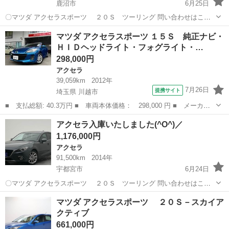
鹿沼市
6月25日
〇マツダ アクセラスポーツ ２０Ｓ ツーリング 問い合わせはこち
らから↓↓↓↓ https://www.otoron.jp/lists/detail?carno=045899 ----------------
栃木
鹿沼市
アクセラ
オトロン
マツダ アクセラスポーツ １５Ｓ 純正ナビ・
--...
ＨＩＤヘッドライト・フォグライト・…
298,000円
アクセラ
39,059km
2012年
7月26日
提携サイト
埼玉県 川越市
■ 支払総額: 40.3万円 ■ 車両本体価格： 298,000 円 ■ メーカー
名： マツダ ■ 車種名： アクセラスポーツ ■ グレード名： １
埼玉
川越市
アクセラ
アクセラ入庫いたしました(^O^)／
５Ｓ 純正ナビ・ＨＩＤヘッドライト・フォグライト・純正１６イン
1,176,000円
チアルミホイ...
アクセラ
91,500km
2014年
宇都宮市
6月24日
〇マツダ アクセラスポーツ ２０Ｓ ツーリング 問い合わせはこち
らから↓↓↓↓ https://www.otoron.jp/lists/detail?carno=045899 ------------...
栃木
宇都宮市
アクセラ
オトロン
マツダ アクセラスポーツ ２０Ｓ－スカイア
クティブ
661,000円