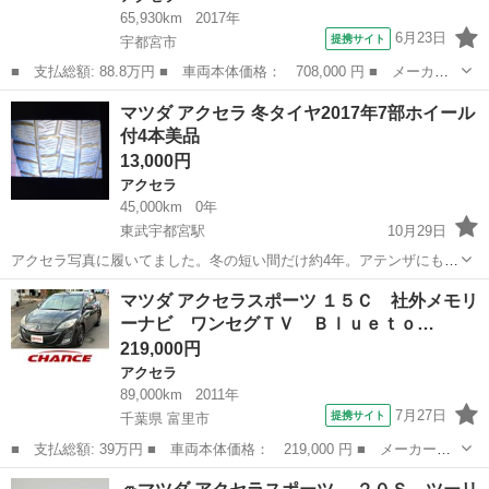
65,930km
2017年
6月23日
提携サイト
宇都宮市
■ 支払総額: 88.8万円 ■ 車両本体価格： 708,000 円 ■ メーカー
名： マツダ ■ 車種名： アクセラスポーツ ■ グレード名： １
栃木
宇都宮市
アクセラ
マツダ アクセラ 冬タイヤ2017年7部ホイール
５ＸＤ プロアクティブ スマートシティーブレーキサポート クリ
付4本美品
アランスソナ...
13,000円
アクセラ
45,000km
0年
東武宇都宮駅
10月29日
アクセラ写真に履いてました。冬の短い間だけ約4年。アテンザにも履
けます まだまだ行けます。ホイールも綺麗です。引き取りのみで。ノ
栃木
宇都宮市
東武宇都宮駅
アクセラ
ホイール
マツダ アクセラスポーツ １５Ｃ 社外メモリ
ークレームノーリターンで。 only for japanese customers No fo...
ーナビ ワンセグＴＶ Ｂｌｕｅｔｏ…
219,000円
アクセラ
89,000km
2011年
7月27日
提携サイト
千葉県 富里市
■ 支払総額: 39万円 ■ 車両本体価格： 219,000 円 ■ メーカー
名： マツダ ■ 車種名： アクセラスポーツ ■ グレード名： １
千葉
富里市
アクセラ