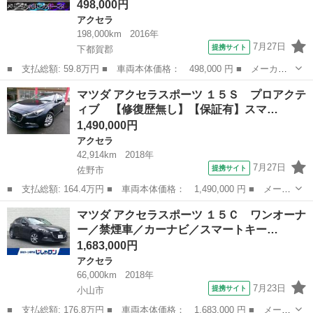
498,000円
アクセラ
198,000km
2016年
7月27日
提携サイト
下都賀郡
■ 支払総額: 59.8万円 ■ 車両本体価格： 498,000 円 ■ メーカー
名： マツダ ■ 車種名： アクセラスポーツ ■ グレード名： Ｘ
栃木
下都賀郡
アクセラ
マツダ アクセラスポーツ １５Ｓ プロアクテ
Ｄ ６速ＭＴ サンルーフ コンビレザーシート ナビ 地デジ ス
ィブ 【修復歴無し】【保証有】スマ…
マートキー ...
1,490,000円
アクセラ
42,914km
2018年
7月27日
提携サイト
佐野市
■ 支払総額: 164.4万円 ■ 車両本体価格： 1,490,000 円 ■ メーカ
ー名： マツダ ■ 車種名： アクセラスポーツ ■ グレード名：
栃木
佐野市
アクセラ
マツダ アクセラスポーツ １５Ｃ ワンオーナ
１５Ｓ プロアクティブ 【修復歴無し】【保証有】スマートキー
ー／禁煙車／カーナビ／スマートキー…
ＥＧプッ...
1,683,000円
アクセラ
66,000km
2018年
7月23日
提携サイト
小山市
■ 支払総額: 176.8万円 ■ 車両本体価格： 1,683,000 円 ■ メーカ