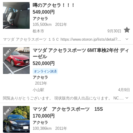
名： マツダ ■ 車種名： アクセラスポーツ ■ グレード名： １
埼玉
比企郡
アクセラ
噂のアクセラ！！！
５Ｃ ＡＢＳ／ディスチャージドランプ／アルミホイール／４ＷＤ／
549,000円
盗難防止装置...
アクセラ
105,500km
2011年
栃木市
9月30日
マツダ アクセラスポーツ １５Ｃ https://www.otoron.jp/lists/detail?
carno=024273 電話で素早く問い合わせ(∩´∀｀)∩♪ 0276-71-3292 ■メ...
栃木
栃木市
アクセラ
オトロン
マツダ アクセラスポーツ 6MT車検2年付 ディ
ーゼル
520,000円
オンライン決済
アクセラ
2013年
小山駅
4月9日
閲覧ありがとうございます。 現状販売の個人出品になります。 NC.NR
でお願い致します。 自動車税45000円 メーカー マツダ 車
栃木
小山市
小山駅
アクセラ
走行距離
マツダ アクセラスポーツ 15S
名 アクセラスポーツ グレード 2.2XD 型式 LDA-
170,000円
BM2FS ...
アクセラ
100,386km
2011年