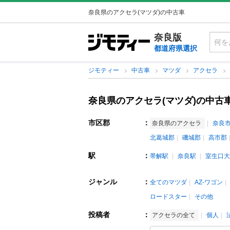
奈良県のアクセラ(マツダ)の中古車
奈良版
都道府県選択
ジモティー
中古車
マツダ
アクセラ
奈良県のアクセラ(マツダ)の中古
市区郡
：
奈良県のアクセラ
奈良
北葛城郡
磯城郡
高市郡
駅
：
帯解駅
奈良駅
室生口大
ジャンル
：
全てのマツダ
AZ-ワゴン
ロードスター
その他
投稿者
：
アクセラの全て
個人