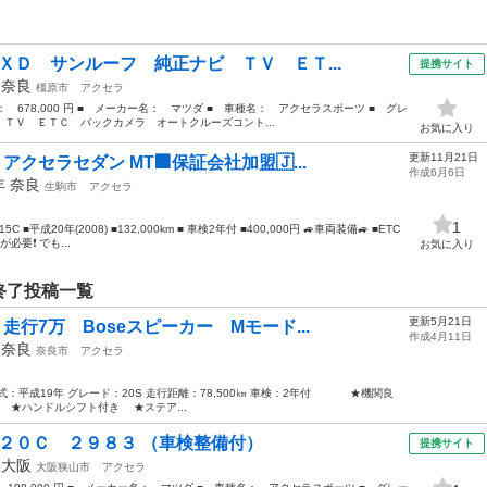
ＸＤ サンルーフ 純正ナビ ＴＶ ＥＴ...
提携サイト
年
奈良
橿原市
アクセラ
格： 678,000 円 ■ メーカー名： マツダ ■ 車種名： アクセラスポーツ ■ グレ
ＴＶ ＥＴＣ バックカメラ オートクルーズコント...
お気に入り
更新11月21日
アクセラセダン MT🏢保証会社加盟🇯...
作成6月6日
0年
奈良
生駒市
アクセラ
1
 ■平成20年(2008) ■132,000km ■ 車検2年付 ■400,000円 🚙車両装備🚙 ■ETC
要❗️ でも...
お気に入り
終了投稿一覧
更新5月21日
走行7万 Boseスピーカー Mモード...
作成4月11日
年
奈良
奈良市
アクセラ
：平成19年 グレード：20S 走行距離：78,500㎞ 車検：2年付 ★機関良
★ハンドルシフト付き ★ステア...
 ２０Ｃ ２９８３ （車検整備付）
提携サイト
年
大阪
大阪狭山市
アクセラ