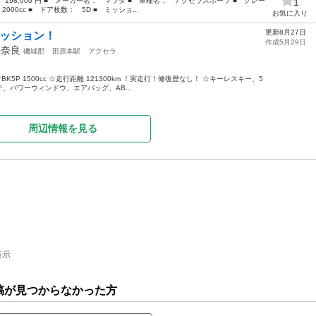
 198,000 円 ■ メーカー名： マツダ ■ 車種名： アクセラスポーツ ■ グレー
1
00cc ■ ドア枚数： 5D ■ ミッショ...
お気に入り
更新8月27日
ミッション！
作成5月29日
年
奈良
磯城郡
田原本駅
アクセラ
K5P 1500cc ☆走行距離 121300km ！実走行！修復歴なし！ ☆キーレスキー、5
、パワーウィンドウ、エアバッグ、AB...
周辺情報を見る
表示
稿が見つからなかった方