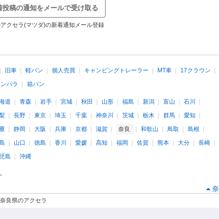
着投稿の通知をメールで受け取る
アクセラ(マツダ)の新着通知メール登録
旧車
軽バン
個人売買
キャンピングトレーラー
MT車
17クラウン
インパラ
箱バン
海道
青森
岩手
宮城
秋田
山形
福島
新潟
富山
石川
梨
長野
東京
埼玉
千葉
神奈川
茨城
栃木
群馬
愛知
重
静岡
大阪
兵庫
京都
滋賀
奈良
和歌山
鳥取
島根
島
山口
徳島
香川
愛媛
高知
福岡
佐賀
熊本
大分
長崎
児島
沖縄
へ
奈
奈良県のアクセラ