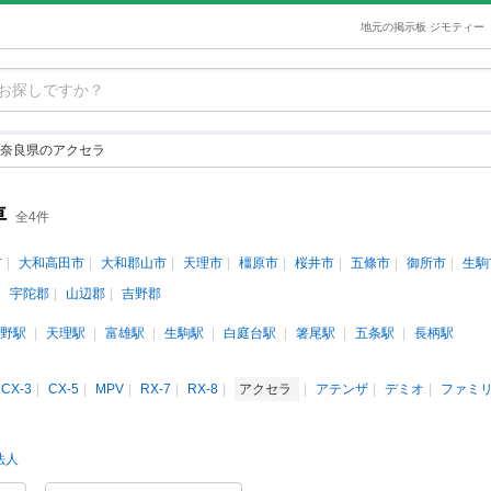
地元の掲示板 ジモティー
奈良県のアクセラ
車
全4件
市
大和高田市
大和郡山市
天理市
橿原市
桜井市
五條市
御所市
生駒
宇陀郡
山辺郡
吉野郡
野駅
天理駅
富雄駅
生駒駅
白庭台駅
箸尾駅
五条駅
長柄駅
CX-3
CX-5
MPV
RX-7
RX-8
アクセラ
アテンザ
デミオ
ファミ
法人