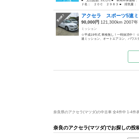
■ 支払総額: 33万円 ■ 車両本体価格：
ド名： ２０Ｃ ２９８３ ■ 排気量： 20
アクセラ スポーツ5速
受付終了
90,000円
121,300km 2007
ミッション
☆平成19年式 車検無し！一時抹消中！ ☆B
速ミッション、オートエアコン、パワステ
奈良県のアクセラ(マツダ)の中古車 全4件中 1-4件
奈良のアクセラ(マツダ)でお探しの投