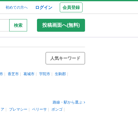
ログイン
会員登録
初めての方へ
投稿画面へ(無料)
検索
人気キーワード
市
香芝市
葛城市
宇陀市
生駒郡
路線・駅から選ぶ
リア
プレマシー
ベリーサ
ボンゴ