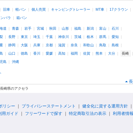
旧車
軽バン
個人売買
キャンピングトレーラー
MT車
17クラウン
インパラ
箱バン
海道
青森
岩手
宮城
秋田
山形
福島
新潟
富山
石川
梨
長野
東京
埼玉
千葉
神奈川
茨城
栃木
群馬
愛知
重
静岡
大阪
兵庫
京都
滋賀
奈良
和歌山
鳥取
島根
島
山口
徳島
香川
愛媛
高知
福岡
佐賀
熊本
大分
長崎
児島
沖縄
へ
長
長崎県のアクセラ
ポリシー
プライバシーステートメント
健全化に資する運用方針
利用ガイド
フリーワードで探す
特定商取引法の表示
利用者情