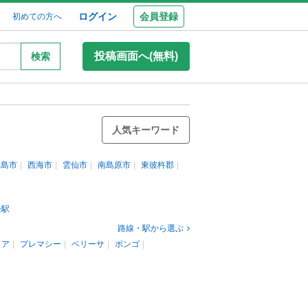
ログイン
会員登録
初めての方へ
投稿画面へ(無料)
検索
人気キーワード
五島市
西海市
雲仙市
南島原市
東彼杵郡
松駅
路線・駅から選ぶ
リア
プレマシー
ベリーサ
ボンゴ