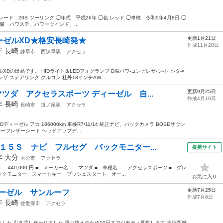
ド 20S ツーリング ◯年式 平成26年 ◯色 レッド ◯車検 令和9年4月8日 ◯
◯装備 パワステ、パワーウインド、...
更新1月21日
ーゼルXD★格安長崎発★
作成11月28日
5年
長崎
諫早市
西諫早駅
アクセラ
Dの出品です。 HIDライト＆LEDフォグランプ D席パワ-コンビレザ-シ-トヒ-タ-×
-ステアリング クルコン 社外18インチAW...
更新9月25日
ツダ アクセラスポーツ ディーゼル 自...
作成4月10日
4年
長崎
長崎市
道ノ尾駅
アクセラ
ーゼル アカ 166000km 車検R7/11/14 純正ナビ、バックカメラ BOSEサウン
フ ハーフレザーシート ヘッドアップデ...
１５Ｓ ナビ フルセグ バックモニター...
提携サイト
4年
大分
大分市
アクセラ
格： 440,000 円 ■ メーカー名： マツダ ■ 車種名： アクセラスポーツ ■ グレ
クモニター スマートキー プッシュスタート オー...
お気に入り
更新7月25日
ィーゼル サンルーフ
作成7月8日
4年
長崎
佐世保市
アクセラ
した 引き渡し終わりました 乗り換えのため10日までジモティ募集します 走行距離