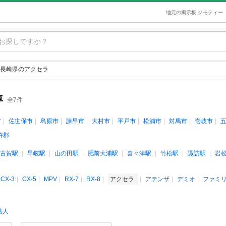
地元の掲示板 ジモティー
長崎県のアクセラ
車
全7件
市
佐世保市
島原市
諫早市
大村市
平戸市
松浦市
対馬市
壱岐市
杵郡
古賀駅
早岐駅
山の田駅
肥前大浦駅
喜々津駅
竹松駅
諏訪駅
岩
CX-3
CX-5
MPV
RX-7
RX-8
アクセラ
アテンザ
デミオ
ファミ
法人