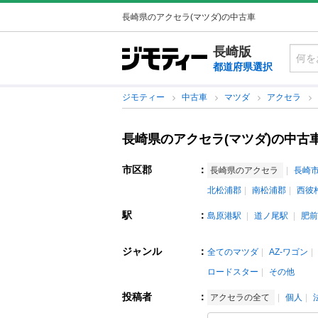
長崎県のアクセラ(マツダ)の中古車
長崎版
都道府県選択
ジモティー
中古車
マツダ
アクセラ
長崎県のアクセラ(マツダ)の中古
市区郡
：
長崎県のアクセラ
長崎
北松浦郡
南松浦郡
西彼
駅
：
島原港駅
道ノ尾駅
肥前
ジャンル
：
全てのマツダ
AZ-ワゴン
ロードスター
その他
投稿者
：
アクセラの全て
個人