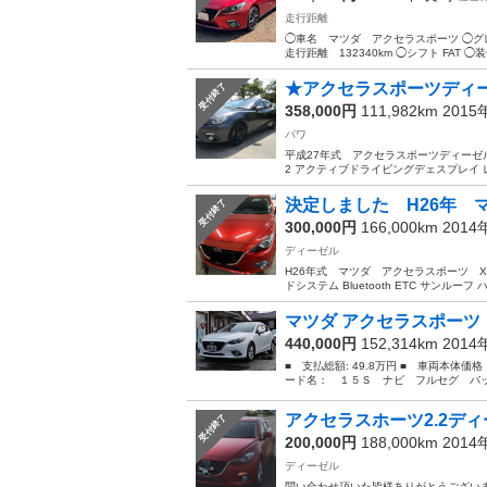
走行距離
◯車名 マツダ アクセラスポーツ ◯グレー
走行距離 132340km ◯シフト FAT 
★アクセラスポーツディ
受付終了
358,000円
111,982km 201
パワ
平成27年式 アクセラスポーツディーゼルX
2 アクティブドライビングデェスプレイ レザ
決定しました H26年 マ
受付終了
300,000円
166,000km 201
ディーゼル
H26年式 マツダ アクセラスポーツ XDディ
ドシステム Bluetooth ETC サンルー
マツダ アクセラスポーツ 
440,000円
152,314km 201
■ 支払総額: 49.8万円 ■ 車両本体価
ード名： １５Ｓ ナビ フルセグ バッ
アクセラスホーツ2.2デ
受付終了
200,000円
188,000km 201
ディーゼル
問い合わせ頂いた皆様ありがとうございま