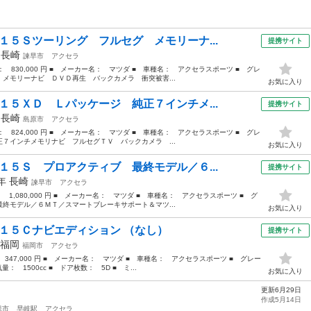
１５Ｓツーリング フルセグ メモリーナ...
提携サイト
年
長崎
諫早市
アクセラ
格： 830,000 円 ■ メーカー名： マツダ ■ 車種名： アクセラスポーツ ■ グレ
メモリーナビ ＤＶＤ再生 バックカメラ 衝突被害...
お気に入り
１５ＸＤ Ｌパッケージ 純正７インチメ...
提携サイト
年
長崎
島原市
アクセラ
格： 824,000 円 ■ メーカー名： マツダ ■ 車種名： アクセラスポーツ ■ グレ
７インチメモリナビ フルセグＴＶ バックカメラ ...
お気に入り
１５Ｓ プロアクティブ 最終モデル／６...
提携サイト
8年
長崎
諫早市
アクセラ
： 1,080,000 円 ■ メーカー名： マツダ ■ 車種名： アクセラスポーツ ■ グ
終モデル／６ＭＴ／スマートブレーキサポート＆マツ...
お気に入り
 １５Ｃナビエディション （なし）
提携サイト
福岡
福岡市
アクセラ
 347,000 円 ■ メーカー名： マツダ ■ 車種名： アクセラスポーツ ■ グレー
 1500cc ■ ドア枚数： 5D ■ ミ...
お気に入り
更新6月29日
作成5月14日
保市
早岐駅
アクセラ