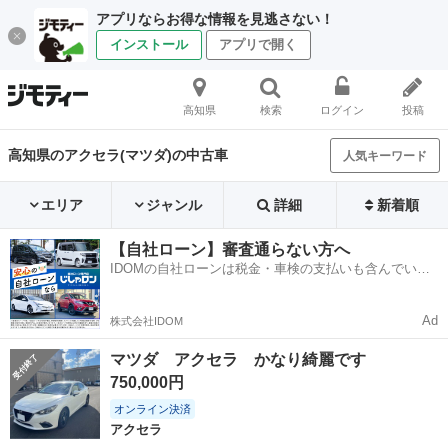
アプリならお得な情報を見逃さない！
インストール
アプリで開く
高知県
検索
ログイン
投稿
高知県のアクセラ(マツダ)の中古車
人気キーワード
エリア
ジャンル
詳細
新着順
【自社ローン】審査通らない方へ
IDOMの自社ローンは税金・車検の支払いも含んでいる
ので毎月の支払額は一定
Ad
株式会社IDOM
マツダ アクセラ かなり綺麗です
750,000円
オンライン決済
アクセラ