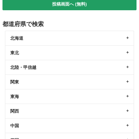
投稿画面へ (無料)
都道府県で検索
北海道
東北
北陸・甲信越
関東
東海
関西
中国