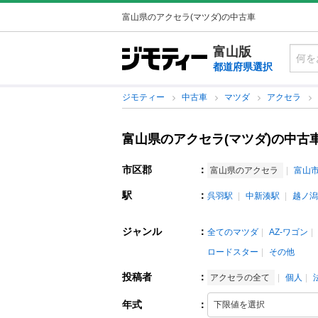
富山県のアクセラ(マツダ)の中古車
富山版
都道府県選択
ジモティー
中古車
マツダ
アクセラ
富山県のアクセラ(マツダ)の中古
市区郡
：
富山県のアクセラ
富山
駅
：
呉羽駅
中新湊駅
越ノ潟
ジャンル
：
全てのマツダ
AZ-ワゴン
ロードスター
その他
投稿者
：
アクセラの全て
個人
年式
：