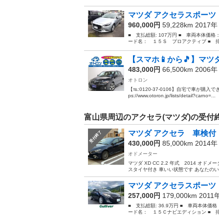
マツダ アクセラスポーツ 
960,000円
59,228km 2017
■ 支払総額: 107万円 ■ 車両本体価格
ード名： １５Ｓ プロアクティブ ■ 排気量
【スマホ📱から🎵】マツ
483,000円
66,500km 2006
オトロン
【℡:0120-37-0106】自宅で車が購入
ps://www.otoron.jp/lists/detail?carno=...
富山県周辺のアクセラ(マツダ)の受付
マツダ アクセラ 車検付
受付終了
430,000円
85,000km 2014
オドメーター
マツダ XD CC 2.2 年式 2014 オ
スタイヤ付き 車いい状態です あなたの
マツダ アクセラスポーツ
257,000円
179,000km 2011
■ 支払総額: 36.9万円 ■ 車両本体価
ード名： １５Ｃナビエディション ■ 排気量