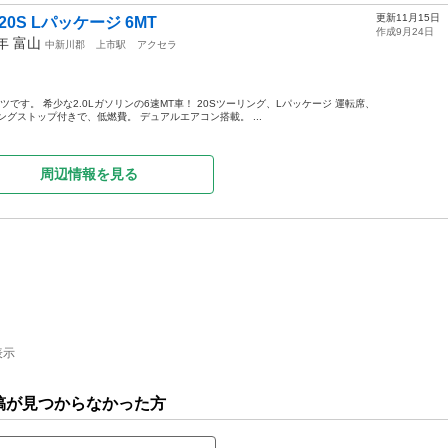
更新11月15日
0S Lパッケージ 6MT
作成9月24日
5年
富山
中新川郡
上市駅
アクセラ
ツです。 希少な2.0Lガソリンの6速MT車！ 20Sツーリング、Lパッケージ 運転席、
グストップ付きで、低燃費。 デュアルエアコン搭載。 ...
周辺情報を見る
表示
稿が見つからなかった方