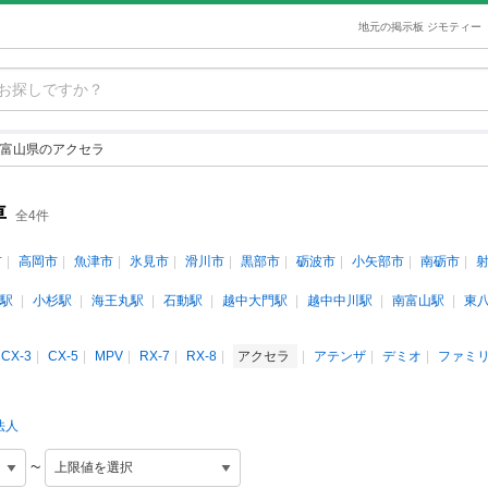
地元の掲示板 ジモティー
富山県のアクセラ
車
全4件
市
高岡市
魚津市
氷見市
滑川市
黒部市
砺波市
小矢部市
南砺市
駅
小杉駅
海王丸駅
石動駅
越中大門駅
越中中川駅
南富山駅
東
CX-3
CX-5
MPV
RX-7
RX-8
アクセラ
アテンザ
デミオ
ファミ
法人
~