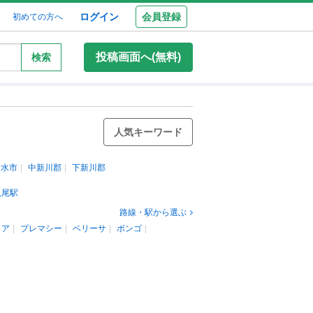
ログイン
会員登録
初めての方へ
投稿画面へ(無料)
検索
人気キーワード
射水市
中新川郡
下新川郡
八尾駅
路線・駅から選ぶ
リア
プレマシー
ベリーサ
ボンゴ