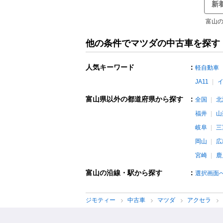
新
富山の
他の条件でマツダの中古車を探す
人気キーワード
：
軽自動車
JA11
富山県以外の都道府県から探す
：
全国
北
福井
山
岐阜
三
岡山
広
宮崎
鹿
富山の沿線・駅から探す
：
選択画面
ジモティー
中古車
マツダ
アクセラ