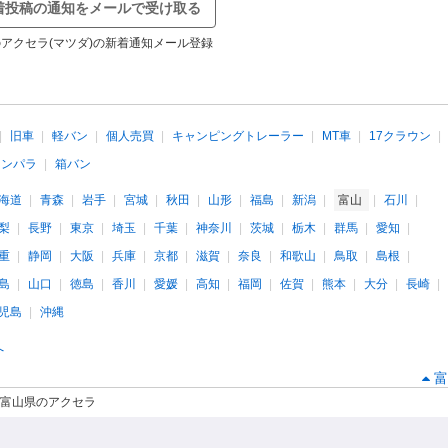
着投稿の通知をメールで受け取る
アクセラ(マツダ)の新着通知メール登録
旧車
軽バン
個人売買
キャンピングトレーラー
MT車
17クラウン
インパラ
箱バン
海道
青森
岩手
宮城
秋田
山形
福島
新潟
富山
石川
梨
長野
東京
埼玉
千葉
神奈川
茨城
栃木
群馬
愛知
重
静岡
大阪
兵庫
京都
滋賀
奈良
和歌山
鳥取
島根
島
山口
徳島
香川
愛媛
高知
福岡
佐賀
熊本
大分
長崎
児島
沖縄
へ
富
富山県のアクセラ