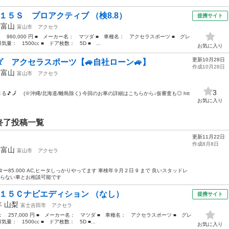
１５Ｓ プロアクティブ （検8.8）
提携サイト
年
富山
富山市
アクセラ
： 960,000 円 ■ メーカー名： マツダ ■ 車種名： アクセラスポーツ ■ グレ
： 1500cc ■ ドア枚数： 5D ■ ...
お気に入り
更新10月28日
ダ アクセラスポーツ【🚙自社ローン🚙】
作成10月28日
年
富山
富山市
アクセラ
3
できる🎵🗾 (※沖縄/北海道/離島除く) 今回のお車の詳細はこちらから↓仮審査も◎ htt
お気に入り
終了投稿一覧
更新11月22日
作成8月8日
年
富山
富山市
アクセラ
ドメーター85.000 AC,ヒータしっかりやってます 車検年９月２日 9 まで 良いスタッドレ
いらない車とお相談可能です
 １５Ｃナビエディション （なし）
提携サイト
年
山梨
富士吉田市
アクセラ
格： 257,000 円 ■ メーカー名： マツダ ■ 車種名： アクセラスポーツ ■ グレ
： 1500cc ■ ドア枚数： 5D ■...
お気に入り