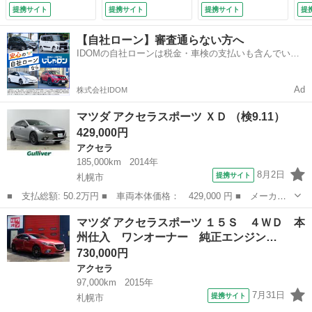
純正ナビ Ｂｌｕｅ
軽減システム アル
提携サイト
提携サイト
提携サイト
提
ｔｏｏｔｈ フルセ
ミホイール スマー
グ バックカメラ
トキー アイドリン
【自社ローン】審査通らない方へ
クルーズコントロー
グストップ 電動格
IDOMの自社ローンは税金・車検の支払いも含んでいる
ル 社外マフラー
納ミラー ＡＴ 盗
ので毎月の支払額は一定
社外１８ＡＷ 夏冬
難防止システム 衝
タイヤ ＡＷ付
突安全ボディ ＡＢ
Ad
株式会社IDOM
（車検整備付）
Ｓ （検9.3）
マツダ アクセラスポーツ ＸＤ （検9.11）
429,000円
アクセラ
185,000km
2014年
8月2日
提携サイト
札幌市
■ 支払総額: 50.2万円 ■ 車両本体価格： 429,000 円 ■ メーカー
名： マツダ ■ 車種名： アクセラスポーツ ■ グレード名： Ｘ
北海道
札幌市
アクセラ
マツダ アクセラスポーツ １５Ｓ ４ＷＤ 本
Ｄ ■ 排気量： 2200cc ■ ドア枚数： 5D ■ ミッション： A...
州仕入 ワンオーナー 純正エンジン…
730,000円
アクセラ
97,000km
2015年
7月31日
提携サイト
札幌市