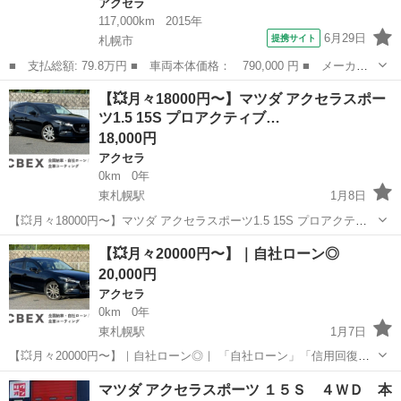
アクセラ
117,000km
2015年
6月29日
提携サイト
札幌市
■ 支払総額: 79.8万円 ■ 車両本体価格： 790,000 円 ■ メーカー
名： マツダ ■ 車種名： アクセラスポーツ ■ グレード名： １
北海道
札幌市
アクセラ
【💥月々18000円〜】マツダ アクセラスポー
５Ｓ ４ＷＤ／１０年保証／セーフティークルーズパッケージ／スマ
ツ1.5 15S プロアクティブ…
ートシティー...
18,000円
アクセラ
0km
0年
東札幌駅
1月8日
【💥月々18000円〜】マツダ アクセラスポーツ1.5 15S プロアクティ
ブ｜自社ローン◎｜ 「自社ローン」「信用回復ローン」多数ローンの
北海道
札幌市
東札幌駅
アクセラ
【💥月々20000円〜】｜自社ローン◎
お取り扱いございます💡 ⚠当店へのお問い合わせ・審査・ご案内は、
20,000円
下記...
アクセラ
0km
0年
東札幌駅
1月7日
【💥月々20000円〜】｜自社ローン◎｜ 「自社ローン」「信用回復ロ
ーン」多数ローンのお取り扱いございます💡 ⚠当店へのお問い合わ
北海道
札幌市
東札幌駅
アクセラ
ローン
マツダ アクセラスポーツ １５Ｓ ４ＷＤ 本
せ・審査・ご案内は、下記のLINEリンクからのみ受付しております⚠