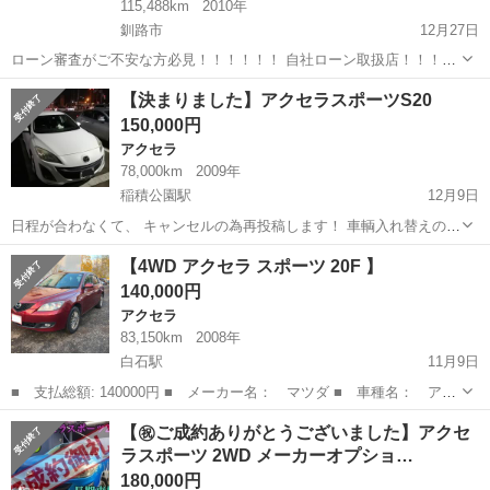
115,488km
2010年
釧路市
12月27日
ローン審査がご不安な方必見！！！！！！ 自社ローン取扱店！！！ど
んな方でもローン審査可能！！ ★過去にローンを滞納してしまった
北海道
釧路市
アクセラ
【決まりました】アクセラスポーツS20
方！！ ★勤続年数が短い方、転職をしたばかりの方！！ ★現在パー
150,000円
ト、アルバイトなど...
アクセラ
78,000km
2009年
稲積公園駅
12月9日
日程が合わなくて、 キャンセルの為再投稿します！ 車輌入れ替えの為
出品します！ 仕事で使っているので距離は伸びます！ 初年度登録、平
北海道
札幌市
稲積公園駅
アクセラ
スタッドレスタイヤ
【4WD アクセラ スポーツ 20F 】
成21年です！ 来年11月までの車検あります！ FFですが普通に乗る分
140,000円
には、 全く問題あり...
アクセラ
83,150km
2008年
白石駅
11月9日
■ 支払総額: 140000円 ■ メーカー名： マツダ ■ 車種名： アク
セラスポーツ20F ■ 排気量： 2000cc ■ 駆動方式：4WD ■ ド
北海道
札幌市
白石駅
アクセラ
車両
【㊗️ご成約ありがとうございました】アクセ
ア枚数： 5D ■ 修復歴有無： ...
ラスポーツ 2WD メーカーオプショ…
180,000円