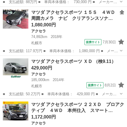
■ 支払総額: 88万円 ■ 車両本体価格： 730,000 円 ■ メーカー
名： マツダ ■ 車種名： アクセラスポーツ ■ グレード名： １
北海道
札幌市
アクセラ
マツダ アクセラスポーツ １５Ｓ ４ＷＤ 全
５Ｓ ４ＷＤ 本州仕入 ワンオーナー 純正エンジンスターター
周囲カメラ ナビ クリアランスソナ…
プッシュスタート...
1,080,000円
アクセラ
74,892km
2018年
7月30日
提携サイト
札幌市
■ 支払総額: 117.9万円 ■ 車両本体価格： 1,080,000 円 ■ メーカ
ー名： マツダ ■ 車種名： アクセラスポーツ ■ グレード名：
北海道
札幌市
アクセラ
マツダ アクセラスポーツ ＸＤ （検9.11）
１５Ｓ ４ＷＤ 全周囲カメラ ナビ クリアランスソナー レーン
429,000円
アシスト...
アクセラ
185,000km
2014年
8月2日
提携サイト
札幌市
■ 支払総額: 50.2万円 ■ 車両本体価格： 429,000 円 ■ メーカー
名： マツダ ■ 車種名： アクセラスポーツ ■ グレード名： Ｘ
北海道
札幌市
アクセラ
マツダ アクセラスポーツ ２２ＸＤ プロアク
Ｄ ■ 排気量： 2200cc ■ ドア枚数： 5D ■ ミッション： A...
ティブ ４ＷＤ 本州仕入 スマート…
1,172,000円
アクセラ