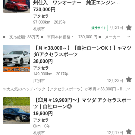
州仕入 ワンオーナー 純正エンジン…
💬ま...
730,000円
アクセラ
97,000km
2015年
7月31日
提携サイト
札幌市
■ 支払総額: 88万円 ■ 車両本体価格： 730,000 円 ■ メーカー
名： マツダ ■ 車種名： アクセラスポーツ ■ グレード名： １
北海道
札幌市
アクセラ
【月々38,000～】【自社ローンOK！】✨マツ
５Ｓ ４ＷＤ 本州仕入 ワンオーナー 純正エンジンスターター
ダ/アクセラスポーツ
プッシュスタート...
38,000円
アクセラ
149,000km
2017年
江別市
12月23日
✨大人気のハッチバック【アクセラスポーツ】が🌟月々38,000円～‼️ 💡
自社ローン💡信用回復ローン完備‼️ 🚙全国陸送にてご納車致します 🚙
北海道
江別市
アクセラ
月々
【💥月々19,900円〜】マツダ アクセラスポー
在庫にないお車もお探しします ✅審査無料 ✅最短即日回答 ...
ツ｜自社ローン◎
19,900円
アクセラ
0km
0年
札幌市
12月17日