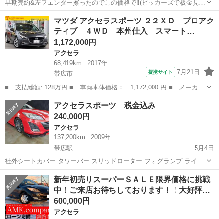
早期売約&左フェンダー擦ったのでこの価格で‼️(ピッカーズで板金見積
もり取りました板金塗装5万円との事です) マツダ アクセラスポーツ
北海道
札幌市
中島公園駅
アクセラ
車両
マツダ アクセラスポーツ ２２ＸＤ プロアク
2013モデル レッドメタリック 1.5S 4WD 走行73,000Km 女...
ティブ ４ＷＤ 本州仕入 スマート…
1,172,000円
アクセラ
68,419km
2017年
7月21日
提携サイト
帯広市
■ 支払総額: 128万円 ■ 車両本体価格： 1,172,000 円 ■ メーカー
名： マツダ ■ 車種名： アクセラスポーツ ■ グレード名： ２
北海道
帯広市
アクセラ
アクセラスポーツ 税金込み
２ＸＤ プロアクティブ ４ＷＤ 本州仕入 スマートブレーキサポ
240,000円
ート マツ...
アクセラ
137,200km
2009年
帯広駅
5月4日
社外シートカバー タワーバー スリッドローター フォグランプ ライム
グリーン フロント、サイド、リア カナード ローダウン ドライブレコ
北海道
帯広市
帯広駅
アクセラ
タワーバー
新年初売りスーパーＳＡＬＥ限界価格に挑戦
ーダー パドルシフト 現車確認出来る方、お話早い方優先致します。
中！ご来店お待ちしております！！大好評…
多少でしたら個人...
600,000円
アクセラ