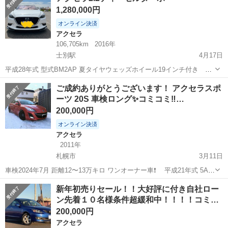
1,280,000円
す。 メーカー マツダ 車種...
オンライン決済
アクセラ
106,705km
2016年
士別駅
4月17日
平成28年式 型式BM2AP 夏タイヤウェッズホイール19インチ付き 写
真で履いてる物になります。 冬タイヤも社外ホイール付き。 車高調
北海道
士別市
士別駅
アクセラ
令和5年
ご成約ありがとうございます！ アクセラスポ
フロントスポイラー エンジンスターター サンルーフ シートヒータ
ーツ 20S 車検ロング✨コミコミ‼…
ー ハンド...
200,000円
オンライン決済
アクセラ
2011年
札幌市
3月11日
車検2024年7月 距離12〜13万キロ ワンオーナー車❗ 平成21年式 5AT
パドルシフト プッシュスタート アイドリングストップ スマートキー
北海道
札幌市
アクセラ
エンジン
新年初売りセール！！大好評に付き自社ロー
純正エンジンスターター ナビ、TV ドライブレコーダー 純正キセノ...
ン先着１０名様条件超緩和中！！！！コミ…
200,000円
アクセラ