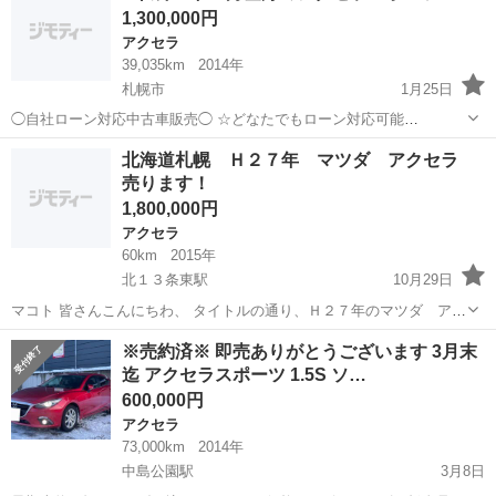
1,300,000円
アシスト...
アクセラ
39,035km
2014年
札幌市
1月25日
◯自社ローン対応中古車販売◯ ☆どなたでもローン対応可能
☆ １、勤続年数の短い方や自営業の方 ２、パートを
北海道
札幌市
アクセラ
車両
北海道札幌 Ｈ２７年 マツダ アクセラ
される主婦の方や派遣社員の方 ３、自己破産等をされた方やローンが
売ります！
組めない方 ４、他社様で...
1,800,000円
アクセラ
60km
2015年
北１３条東駅
10月29日
マコト 皆さんこんにちわ、 タイトルの通り、Ｈ２７年のマツダ アク
セラスッポツを売りたいでございます。 アクセラスッポツ １．５Ｓ
北海道
札幌市
北１３条東駅
アクセラ
タイトル
※売約済※ 即売ありがとうございます 3月末
夏冬タイヤ 色はグレー系 走行距離７０ＫＭ未満 車検は３０年１０
迄 アクセラスポーツ 1.5S ソ…
月...
600,000円
アクセラ
73,000km
2014年
中島公園駅
3月8日