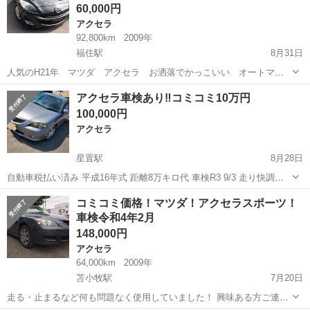
60,000円
アクセラ
92,800km
2009年
福住駅
8月31日
人気のH21年 マツダ アクセラ お洒落でかっこいい オートマ
車 ！！ ちょい乗りや通勤 通学に最適の１台 いかがでしょう？ 出
北海道
札幌市
福住駅
アクセラ
コミコミ
アクセラ車検あり‼️コミコミ10万円
品している商品は ★別途諸費用無しの全てコミコミ価格★ ★現車確認
100,000円
後...
アクセラ
星置駅
8月28日
自動車税払い済み 平成16年式 距離8万キロ代 車検R3 9/3 走り快調
2WD 試乗できます。 錆腐食あります。
北海道
札幌市
星置駅
アクセラ
コミコミ
コミコミ価格！マツダ！アクセラスポーツ！
車検令和4年2月
148,000円
アクセラ
64,000km
2009年
苫小牧駅
7月20日
走る・止まるなど何も問題なく使用していました！ 興味ある方ご連絡