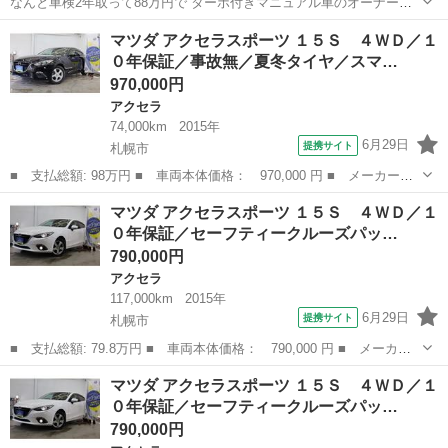
なんと車検2年取って88万円で ターボ付きマニュアル車のオーナーに
なれます^_^ エンケイ17アルミ付き TEIN車高調付き 社外センターマ
北海道
江別市
高砂駅
アクセラ
マツダ アクセラスポーツ １５Ｓ ４ＷＤ／１
フラーに交換されていて さりげなく良い排気音奏でます♪ 前のオーナ
０年保証／事故無／夏冬タイヤ／スマ…
ーが大切...
970,000円
アクセラ
74,000km
2015年
6月29日
提携サイト
札幌市
■ 支払総額: 98万円 ■ 車両本体価格： 970,000 円 ■ メーカー
名： マツダ ■ 車種名： アクセラスポーツ ■ グレード名： １
北海道
札幌市
アクセラ
マツダ アクセラスポーツ １５Ｓ ４ＷＤ／１
５Ｓ ４ＷＤ／１０年保証／事故無／夏冬タイヤ／スマートシティブ
０年保証／セーフティークルーズパッ…
レーキサポート／...
790,000円
アクセラ
117,000km
2015年
6月29日
提携サイト
札幌市
■ 支払総額: 79.8万円 ■ 車両本体価格： 790,000 円 ■ メーカー
名： マツダ ■ 車種名： アクセラスポーツ ■ グレード名： １
北海道
札幌市
アクセラ
マツダ アクセラスポーツ １５Ｓ ４ＷＤ／１
５Ｓ ４ＷＤ／１０年保証／セーフティークルーズパッケージ／スマ
０年保証／セーフティークルーズパッ…
ートシティー...
790,000円