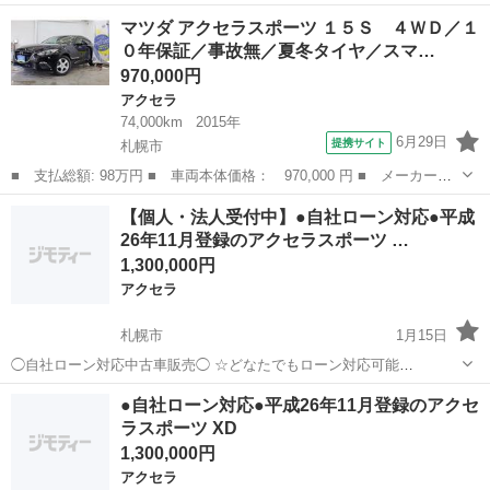
ー名：マツダ ■車種名：アクセラスポーツ XD ■排気量：2,200cc ■年
北海道
札幌市
アクセラ
車両
マツダ アクセラスポーツ １５Ｓ ４ＷＤ／１
式：H26年 ■走行距離：39,035km ■色名：...
０年保証／事故無／夏冬タイヤ／スマ…
970,000円
アクセラ
74,000km
2015年
6月29日
提携サイト
札幌市
■ 支払総額: 98万円 ■ 車両本体価格： 970,000 円 ■ メーカー
名： マツダ ■ 車種名： アクセラスポーツ ■ グレード名： １
北海道
札幌市
アクセラ
【個人・法人受付中】●自社ローン対応●平成
５Ｓ ４ＷＤ／１０年保証／事故無／夏冬タイヤ／スマートシティブ
26年11月登録のアクセラスポーツ …
レーキサポート／...
1,300,000円
アクセラ
札幌市
1月15日
◯自社ローン対応中古車販売◯ ☆どなたでもローン対応可能
☆ １、勤続年数の短い方や自営業の方 ２、パートを
北海道
札幌市
アクセラ
車両
●自社ローン対応●平成26年11月登録のアクセ
される主婦の方や派遣社員の方 ３、自己破産等をされた方やローンが
ラスポーツ XD
組めない方 ４、他社様で...
1,300,000円
アクセラ