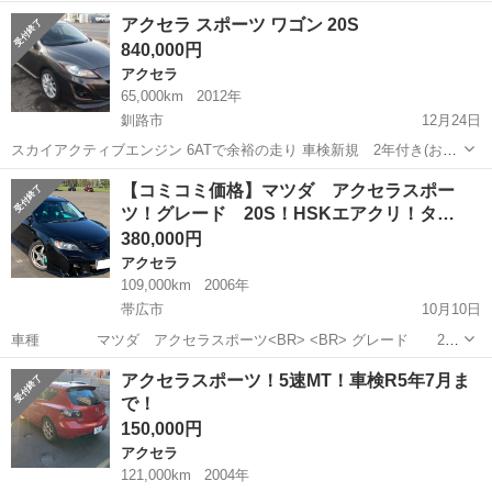
ダ ■車種名：アクセラスポーツ XD ■排気量：2,200cc ■年式：H26年 ■
北海道
札幌市
アクセラ
車両
アクセラ スポーツ ワゴン 20S
走行距離：39,035km ■色名：ブルー ...
840,000円
アクセラ
65,000km
2012年
釧路市
12月24日
スカイアクティブエンジン 6ATで余裕の走り 車検新規 2年付き(お渡
し時に24か月法定点検及び整備をします) フル装備・社外フルエアロ・
北海道
釧路市
アクセラ
エンジン
【コミコミ価格】マツダ アクセラスポー
6ATパドルシフト・ 社外マフラー・ナビTV・プッシュスタート・ 記録
ツ！グレード 20S！HSKエアクリ！タ…
簿あり
380,000円
アクセラ
109,000km
2006年
帯広市
10月10日
車種 マツダ アクセラスポーツ<BR> <BR> グレード 20
Ｓ<BR> <BR> 年式 平成18年式<BR> <BR> 駆動
北海道
帯広市
アクセラ
令和5年
アクセラスポーツ！5速MT！車検R5年7月ま
2WD<BR> <BR> 車検満了日 令和5年4月<BR>...
で！
150,000円
アクセラ
121,000km
2004年