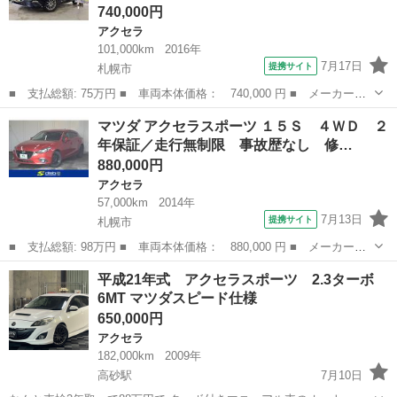
740,000円
アクセラ
101,000km
2016年
7月17日
提携サイト
札幌市
■ 支払総額: 75万円 ■ 車両本体価格： 740,000 円 ■ メーカー
名： マツダ ■ 車種名： アクセラスポーツ ■ グレード名： １
北海道
札幌市
アクセラ
マツダ アクセラスポーツ １５Ｓ ４ＷＤ ２
５Ｓ ４ＷＤ／１０年保証／夏冬タイヤ／マツダコネクトナビ／Ｂｌ
年保証／走行無制限 事故歴なし 修…
ｕｅｔｏｏｔｈオ...
880,000円
アクセラ
57,000km
2014年
7月13日
提携サイト
札幌市
■ 支払総額: 98万円 ■ 車両本体価格： 880,000 円 ■ メーカー
名： マツダ ■ 車種名： アクセラスポーツ ■ グレード名： １
北海道
札幌市
アクセラ
平成21年式 アクセラスポーツ 2.3ターボ
５Ｓ ４ＷＤ ２年保証／走行無制限 事故歴なし 修復歴なし Ｂ
6MT マツダスピード仕様
ＯＳＥサウンド ...
650,000円
アクセラ
182,000km
2009年
高砂駅
7月10日