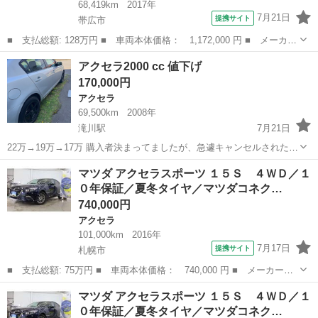
68,419km
2017年
7月21日
提携サイト
帯広市
■ 支払総額: 128万円 ■ 車両本体価格： 1,172,000 円 ■ メーカー
名： マツダ ■ 車種名： アクセラスポーツ ■ グレード名： ２
北海道
帯広市
アクセラ
アクセラ2000 cc 値下げ
２ＸＤ プロアクティブ ４ＷＤ 本州仕入 スマートブレーキサポ
170,000円
ート マツ...
アクセラ
69,500km
2008年
滝川駅
7月21日
22万→19万→17万 購入者決まってましたが、急遽キャンセルされたの
で、少し値下げしました 不当なキャンセルなどは即ブロックします
北海道
滝川市
滝川駅
アクセラ
マツダ アクセラスポーツ １５Ｓ ４ＷＤ／１
FF 不具合なし 内装外装それなりですがまだまだ走ります 冬タイヤも
０年保証／夏冬タイヤ／マツダコネク…
まだ目があります...
740,000円
アクセラ
101,000km
2016年
7月17日
提携サイト
札幌市
■ 支払総額: 75万円 ■ 車両本体価格： 740,000 円 ■ メーカー
名： マツダ ■ 車種名： アクセラスポーツ ■ グレード名： １
北海道
札幌市
アクセラ
マツダ アクセラスポーツ １５Ｓ ４ＷＤ／１
５Ｓ ４ＷＤ／１０年保証／夏冬タイヤ／マツダコネクトナビ／Ｂｌ
０年保証／夏冬タイヤ／マツダコネク…
ｕｅｔｏｏｔｈオ...