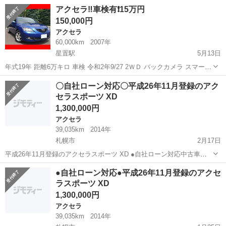
お願い致します。 □■□車両情報□■□ メーカー・・・・・・マツダ 車種
北海道
苫小牧市
苫小牧駅
アクセラ
コミコミ
アクセラ‼️車検有❗15万円
名・・・・・・・アクセラスポーツ 1.5スマートエディション 年
150,000円
式・・...
アクセラ
60,000km
2007年
星置駅
5月13日
年式19年 距離6万キロ 車検 令和2年9/27 2ＷＤ バックカメラ スマート
カードキー 試乗Ｏｋです。
北海道
札幌市
星置駅
アクセラ
コミコミ
〇自社ローン対応〇平成26年11月登録のアク
セラスポーツ XD
1,300,000円
アクセラ
39,035km
2014年
札幌市
2月17日
平成26年11月登録のアクセラスポーツ XD ●自社ローン対応中古車販
売● ☆どなたでもローン対応可能☆ １、勤続年数の短
北海道
札幌市
アクセラ
車両
●自社ローン対応●平成26年11月登録のアクセ
い方や自営業の方 ２、パートをされる主婦の方や派遣社員の方 ３、自
ラスポーツ XD
己...
1,300,000円
アクセラ
39,035km
2014年