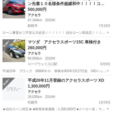
ン先着１０名様条件超緩和中！！！！コ…
500,000円
アクセラ
47,344km
2010年
釧路市
7月16日
ローン審査がご不安な方必見！！！！！！ 自社ローン取扱店！！！ど
んな方でもローン審査可能！！ ★過去にローンを滞納してしまった
北海道
釧路市
アクセラ
エンジン
マツダ アクセラスポーツ15C 車検付き
方！！ ★勤続年数が短い方、転職をしたばかりの方！！ ★現在パー
260,000円
ト、アルバイトなど...
アクセラ
89,800km
2010年
ロープウェイ入口駅
6月9日
平成22年 ブラック 89800キロ 車検令和5年3月27日迄 HIDヘッド
ライト ETC サンヨーゴリラナビ、地デシテレビ 純正16インチアル
北海道
札幌市
ロープウェイ入口駅
アクセラ
令和5年
平成26年11月登録のアクセラスポーツ XD
ミホイール スマートキー プッシュスタート 社外アルミホイール
1,300,000円
とスタッドレスタ...
アクセラ
39,035km
2014年
札幌市
1月24日
★自社ローン対応★ ■車両本体価格：1,300,000円 ■メーカー名：マツ