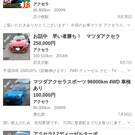
アクセラ
96,800km
2009年
苫小牧駅
8月30日
ご覧いただきありがとうございます！ 今回のお車マツダ アクセラスポ
ーツ！ ≪アピールポイント≫ 車検長期のアクセラスポーツ入荷しまし
北海道
苫小牧市
苫小牧駅
アクセラ
車両
お話中 早い者勝ち！ マツダアクセラ
た！ 機関系の不具合無し！走行距離もまだまだ走ります！ ★車検長
250,000円
期！(令和...
アクセラ
160,510km
2014年
岩見沢駅
8月7日
平成26年 160510㌔（距離伸びます） 2WD ディーゼル ナビ・TV・バ
ックカメラ ETC付き 車検令和7年まで 凹み、傷、錆、エンブレム割れ
北海道
岩見沢市
岩見沢駅
アクセラ
マツダアクセラ
マツダアクセラスポーツ 96000km 4WD 車検
等ございますが走行は快調です！ かなりお安いと思います！ 車両シス
あり
テムチェ...
100,000円
アクセラ
96,000km
2009年
勇払郡
7月16日
買い替えのため、売却希望です。 7/28に厚真町まで引き取りに来てく
ださる方を探しています。 所有者変更手続きに必要な委任状、印鑑証
北海道
勇払郡
アクセラ
マツダアクセラ
アクセラ2.2ディーゼルターボ
明はこちらでご用意しますので、手続きはご自身でお願いいたしま