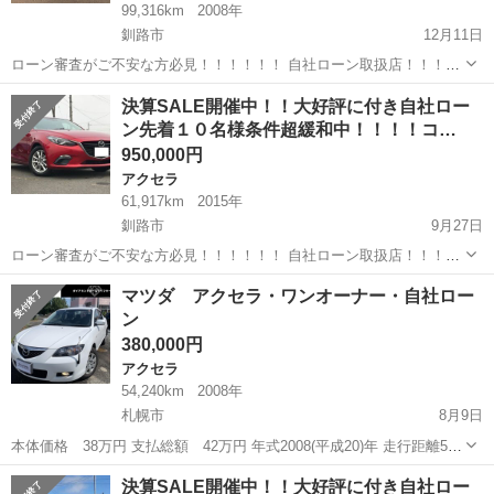
99,316km
2008年
釧路市
12月11日
ローン審査がご不安な方必見！！！！！！ 自社ローン取扱店！！！ど
んな方でもローン審査可能！！ ★過去にローンを滞納してしまった
北海道
釧路市
アクセラ
ローン
決算SALE開催中！！大好評に付き自社ロー
方！！ ★勤続年数が短い方、転職をしたばかりの方！！ ★現在パー
ン先着１０名様条件超緩和中！！！！コ…
ト、アルバイトなど...
950,000円
アクセラ
61,917km
2015年
釧路市
9月27日
ローン審査がご不安な方必見！！！！！！ 自社ローン取扱店！！！ど
んな方でもローン審査可能！！ ★過去にローンを滞納してしまった
北海道
釧路市
アクセラ
マツダ アクセラ・ワンオーナー・自社ロー
方！！ ★勤続年数が短い方、転職をしたばかりの方！！ ★現在パー
ン
ト、アルバイトなど...
380,000円
アクセラ
54,240km
2008年
札幌市
8月9日
本体価格 38万円 支払総額 42万円 年式2008(平成20)年 走行距離5.4
万km 車検2023(令和5)年3月 修復歴なし 車体色パールホワイト キーレ
北海道
札幌市
アクセラ
令和
決算SALE開催中！！大好評に付き自社ロー
ス・エンジンスター...