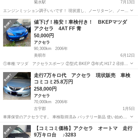
菊水駅
7月13日
エンジンミッション調子いいです！ 現状渡し、ノーリターン、ノーク
レームでお願いします！ クリア剥げ、凹み、キズなどあります！気に
北海道
札幌市
菊水駅
アクセラ
ミッション
値下げ！格安！車検付き！ BKEPマツダ
なる方は現車確認してください！ 通勤などで乗っているので距離は多
アクセラ 4AT FF 青
少伸びます 車検取ったばっかりな...
50,000円
アクセラ
90,300km
2006年
美唄市
6月12日
①車種:マツダ アクセラスポーツ ②型式:BKEP ③年式:H17.2 ④排気
量:2,000cc ⑤距離:90,300km ⑥駆動:FF ⑦ミッション:4AT ⑧車検期
北海道
美唄市
アクセラ
預かり金
走行7万キロ代 アクセラ 現状販売 車検
間:R4.5.31 ⑨付属品:スタッドレスタイヤホイール...
コミコミ25.8万円
258,000円
アクセラ
70,000km
2006年
古宇郡
1月5日
車庫保管のアクセラです。 車検取得済み バッテリー新品 使い始めま
したので、走行距離は伸びます。 外装美装しました。 お支払い方法は
北海道
古宇郡
アクセラ
50万
【コミコミ価格】アクセラ オートマ 走行
現金でお願い致します。 あくまで主観ですが、走りもよく綺麗な車だ
9万キロ台 ♪3283
と思います。 軽...