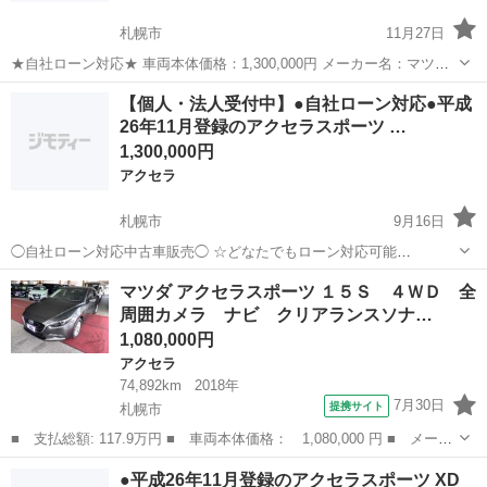
札幌市
11月27日
★自社ローン対応★ 車両本体価格：1,300,000円 メーカー名：マツダ
車種名：アクセラスポーツ XD 排気量：2,200cc 年式：H26年 走行距
北海道
札幌市
アクセラ
車両
【個人・法人受付中】●自社ローン対応●平成
離：39,035km 色名...
26年11月登録のアクセラスポーツ …
1,300,000円
アクセラ
札幌市
9月16日
◯自社ローン対応中古車販売◯ ☆どなたでもローン対応可能
☆ １、勤続年数の短い方や自営業の方 ２、パートを
北海道
札幌市
アクセラ
車両
マツダ アクセラスポーツ １５Ｓ ４ＷＤ 全
される主婦の方や派遣社員の方 ３、自己破産等をされた方やローンが
周囲カメラ ナビ クリアランスソナ…
組めない方 ４、他社様で...
1,080,000円
アクセラ
74,892km
2018年
7月30日
提携サイト
札幌市
■ 支払総額: 117.9万円 ■ 車両本体価格： 1,080,000 円 ■ メーカ
ー名： マツダ ■ 車種名： アクセラスポーツ ■ グレード名：
北海道
札幌市
アクセラ
●平成26年11月登録のアクセラスポーツ XD
１５Ｓ ４ＷＤ 全周囲カメラ ナビ クリアランスソナー レーン