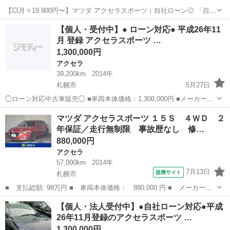
【💥月々19,900円〜】マツダ アクセラスポーツ｜自社ローン◎ 「自社
ローン」「信用回復ローン」多数ローンのお取り扱いございます💡 ⚠
北海道
札幌市
アクセラ
【個人・受付中】● ローン対応● 平成26年11
当店へのお問い合わせ・審査・ご案内は、下記のLINEリンクからのみ
月 登録 アクセラスポーツ …
受付し...
1,300,000円
アクセラ
39,200km
2014年
札幌市
5月27日
◯ローン対応中古車販売◯ ■車両本体価格：1,300,000円 ■メーカー
名：マツダ ■車種名：アクセラスポーツ XD ■排気量：2,200cc ■年
北海道
札幌市
アクセラ
車両
マツダ アクセラスポーツ １５Ｓ ４ＷＤ ２
式：H26年 ■走行距離：39,200km ■色名：ブル...
年保証／走行無制限 事故歴なし 修…
880,000円
アクセラ
57,000km
2014年
7月13日
提携サイト
札幌市
■ 支払総額: 98万円 ■ 車両本体価格： 880,000 円 ■ メーカー
名： マツダ ■ 車種名： アクセラスポーツ ■ グレード名： １
北海道
札幌市
アクセラ
【個人・法人受付中】●自社ローン対応●平成
５Ｓ ４ＷＤ ２年保証／走行無制限 事故歴なし 修復歴なし Ｂ
26年11月登録のアクセラスポーツ …
ＯＳＥサウンド ...
1,300,000円