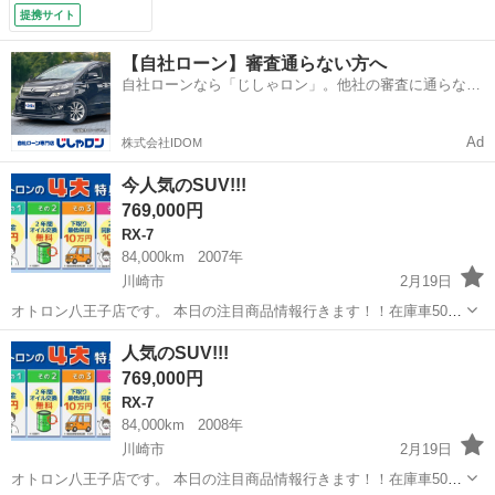
ＨＤＤナビ ＣＤ／
提携サイト
ＤＶＤ再生 音楽録
音 バック／サイド
【自社ローン】審査通らない方へ
カメラ スマートキ
自社ローンなら「じしゃロン」。他社の審査に通らなか
ー クルコン ＥＴ
った方も
Ｃ オートライト
純正１８アルミ
Ad
株式会社IDOM
（車検整備付）
今人気のSUV!!!
769,000円
RX-7
84,000km
2007年
川崎市
2月19日
オトロン八王子店です。 本日の注目商品情報行きます！！在庫車500
台以上！ 現在下取りキャンペーンも開催中 下取り最低保証！どんな車
神奈川
川崎市
RX-7
SUV
人気のSUV!!!
でも普通車10万円(^^♪ ⭐️マツダ ＣＸ－７ ２ＷＤ ベースグレード
769,000円
⭐...
RX-7
84,000km
2008年
川崎市
2月19日
オトロン八王子店です。 本日の注目商品情報行きます！！在庫車500