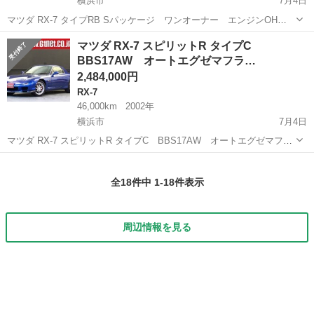
横浜市
7月4日
マツダ RX-7 タイプRB Sパッケージ ワンオーナー エンジンOH
済 （イノセントブルー） クーペ 本体価格 2,334,000円 支払総額
神奈川
横浜市
RX-7
イノセントブルー
マツダ RX-7 スピリットR タイプC
2,533,000円 年式(初度登録年):1999(H11) ワンオーナ...
BBS17AW オートエグゼマフラ…
2,484,000円
RX-7
46,000km
2002年
横浜市
7月4日
マツダ RX-7 スピリットR タイプC BBS17AW オートエグゼマフラ
ー （イノセントブルー） クーペ 本体価格 2,484,000円 支払総額
神奈川
横浜市
RX-7
イノセントブルー
2,630,000円 年式(初度登録年):2002(H14) 走行...
全18件中 1-18件表示
周辺情報を見る