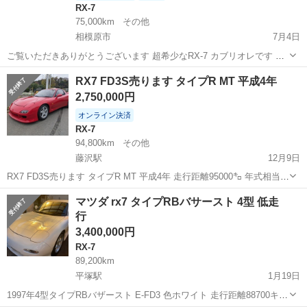
RX-7
75,000km
その他
相模原市
7月4日
ご覧いただきありがとうございます 超希少なRX-7 カブリオレです し
かもマニュアル5速 各部機関良好です ターボ快調 社外当時物タワーバ
神奈川
相模原市
RX-7
RX7 FD3S売ります タイプR MT 平成4年
ー クラッチ滑り無し エアコン修理済みで寒いくらい 効きます。 リト
2,750,000円
ラ...
オンライン決済
RX-7
94,800km
その他
藤沢駅
12月9日
RX7 FD3S売ります タイプR MT 平成4年 走行距離95000㌔ 年式相当に
多少の傷はありますが、それ以外は内装、外装ともきれいで、エンジ
神奈川
藤沢市
藤沢駅
RX-7
FD3S
マツダ rx7 タイプRBバサースト 4型 低走
ンも良好です！ 全てコミコミ価格 275万円 お気軽にご相談ください
行
(...
3,400,000円
RX-7
89,200km
平塚駅
1月19日
1997年4型タイプRBバザースト E-FD3 色ホワイト 走行距離88700キ