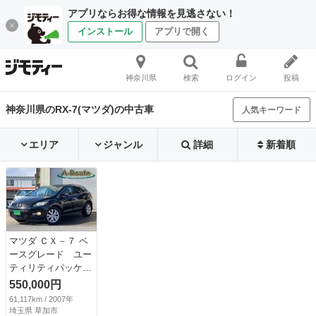
アプリならお得な情報を見逃さない！
インストール
アプリで開く
神奈川県
検索
ログイン
投稿
神奈川県のRX-7(マツダ)の中古車
人気キーワード
エリア
ジャンル
詳細
新着順
マツダ ＣＸ－７ ベ
ースグレード ユー
ティリティパッケー
ジ ４ＷＤ 禁煙
550,000円
車 １オーナー Ｄ
61,117km / 2007年
ＩＳＩターボ 純正
埼玉県 草加市