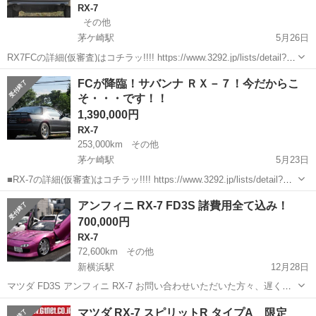
RX-7
その他
茅ケ崎駅
5月26日
RX7FCの詳細(仮審査)はコチラッ!!!! https://www.3292.jp/lists/detail?
carno=000475 ■電話で素早く問い合わせ 03-6258-1620 ■LINEで気軽
神奈川
茅ヶ崎市
茅ケ崎駅
RX-7
GPS
FCが降臨！サバンナ ＲＸ－７！今だからこ
に...
そ・・・です！！
1,390,000円
RX-7
253,000km
その他
茅ケ崎駅
5月23日
■RX-7の詳細(仮審査)はコチラッ!!!! https://www.3292.jp/lists/detail?
carno=000475 ■電話で素早く問い合わせ 03-6258-1620 ■LINEで気軽
神奈川
茅ヶ崎市
茅ケ崎駅
RX-7
ローン
アンフィニ RX-7 FD3S 諸費用全て込み！
に...
700,000円
RX-7
72,600km
その他
新横浜駅
12月28日
マツダ FD3S アンフィニ RX-7 お問い合わせいただいた方々、遅くな
り申し訳ありません。 スマホからメールで送れなかったのでファイル
神奈川
横浜市
新横浜駅
RX-7
FD3S
マツダ RX-7 スピリットR タイプA 限定
共有サイトに写真をアップしました。 http://fast-uploader...