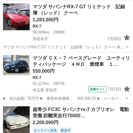
台以上！ 現在下取りキャンペーンも開催中 下取り最低保証！どんな車
神奈川
川崎市
RX-7
SUV
マツダ サバンナRX-7 GT リミテッド 記録
でも普通車10万円(^^♪ ⭐️マツダ ＣＸ－７ ２ＷＤ ベースグレード⭐️...
簿 （レッド） クーペ
1,283,000円
RX-7
59,000km
1988年
海老名市
7月26日
マツダ サバンナRX-7 GT リミテッド 記録簿 （レッド） クーペ 本体
価格 1,283,000円 支払総額 1,477,000円 年式(初度登録年):1988(S63)
神奈川
海老名市
RX-7
クーペ
マツダ ＣＸ－７ ベースグレード ユーティリ
走行距離:5.9万km 修復歴:なし 定期...
ティパッケージ ４ＷＤ 禁煙車 １…
550,000円
RX-7
61,117km
2007年
7月13日
提携サイト
埼玉県 草加市
■ 支払総額: 70万円 ■ 車両本体価格： 550,000 円 ■ メーカー
名： マツダ ■ 車種名： ＣＸ－７ ■ グレード名： ベースグレ
埼玉
草加市
RX-7
超希少 FC3C サバンナrx-7 カブリオレ 電動
ード ユーティリティパッケージ ４ＷＤ 禁煙車 １オーナー Ｄ
実働 距離実走行70000…
ＩＳＩターボ 純...
2,200,000円
オンライン決済
配送可