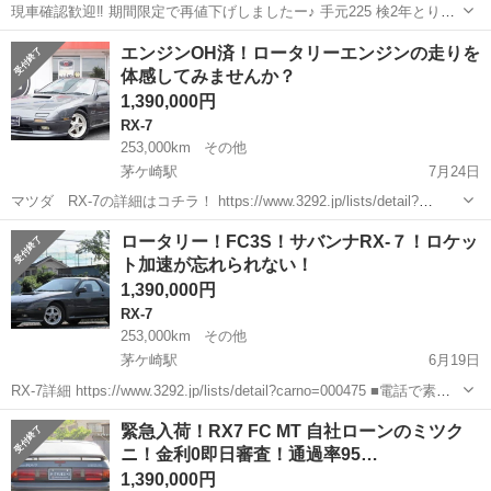
現車確認歓迎‼️ 期間限定で再値下げしましたー♪ 手元225 検2年とりま
したー♪‼️ クスコ車高調付けましたー♪‼️ 先日、予備検査取得しました‼️
神奈川
相模原市
RX-7
カブリオレ
エンジンOH済！ロータリーエンジンの走りを
昨日車高調付けましたー♪‼️ ‼️下見された方に限り金額交...
体感してみませんか？
1,390,000円
RX-7
253,000km
その他
茅ケ崎駅
7月24日
マツダ RX-7の詳細はコチラ！ https://www.3292.jp/lists/detail?
carno=000475 ■電話で素早く問い合わせ 0467-86-3292 ■LINEで気軽に
神奈川
茅ヶ崎市
茅ケ崎駅
RX-7
エンジン
ロータリー！FC3S！サバンナRX-７！ロケッ
問い合わせ ...
ト加速が忘れられない！
1,390,000円
RX-7
253,000km
その他
茅ケ崎駅
6月19日
RX-7詳細 https://www.3292.jp/lists/detail?carno=000475 ■電話で素早
く問い合わせ 0467-86-3292 ■LINEで気軽に問い合わせ https://3...
神奈川
茅ヶ崎市
茅ケ崎駅
RX-7
FC3S
緊急入荷！RX7 FC MT 自社ローンのミツク
ニ！金利0即日審査！通過率95…
1,390,000円