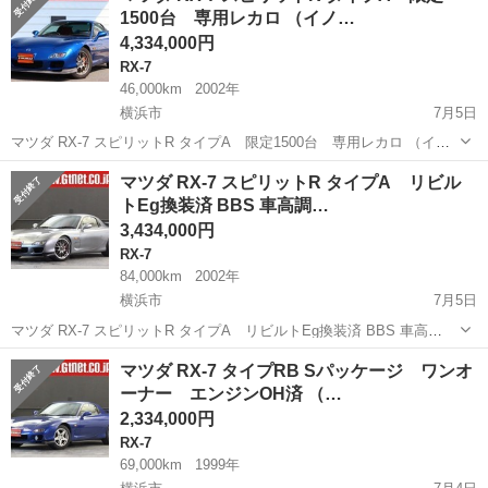
1500台 専用レカロ （イノ…
4,334,000円
RX-7
46,000km
2002年
横浜市
7月5日
マツダ RX-7 スピリットR タイプA 限定1500台 専用レカロ （イノ
セントブルー） クーペ 本体価格 4,334,000円 支払総額 4,602,000円 年
神奈川
横浜市
RX-7
イノセントブルー
マツダ RX-7 スピリットR タイプA リビル
式(初度登録年):2002(H14) 走行距離:4....
トEg換装済 BBS 車高調…
3,434,000円
RX-7
84,000km
2002年
横浜市
7月5日
マツダ RX-7 スピリットR タイプA リビルトEg換装済 BBS 車高
調 （チタニウムグレーＭ） クーペ 本体価格 3,434,000円 支払総額
神奈川
横浜市
RX-7
換装
マツダ RX-7 タイプRB Sパッケージ ワンオ
3,579,000円 年式(初度登録年):2002(H14) 走行...
ーナー エンジンOH済 （…
2,334,000円
RX-7
69,000km
1999年