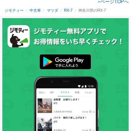
ページTOPへ
ジモティー
中古車
マツダ
RX-7
神奈川県のRX-7