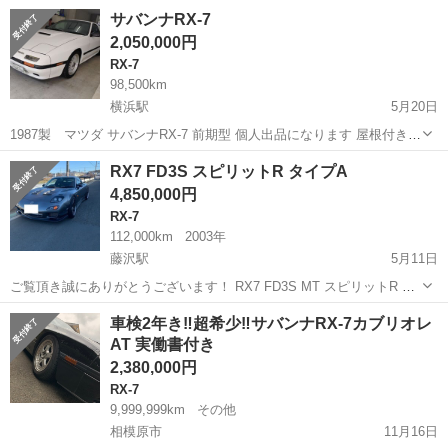
ロ 現段階 車検令和6年8月までです エンジン内はノーマルです、マフ
神奈川
平塚市
平塚駅
RX-7
走行距離
サバンナRX-7
ラー柿本、社外エアロ、ディスプレイ、ドラレコ付、オーディオ交
2,050,000円
換、オーディオデ...
RX-7
98,500km
横浜駅
5月20日
1987製 マツダ サバンナRX-7 前期型 個人出品になります 屋根付き車
庫保管の為 外装は気になる錆びもなく綺麗だと思います 今のところ不
神奈川
横浜市
横浜駅
RX-7
車両
RX7 FD3S スピリットR タイプA
具合はなく問題なく走ります エアコンも入れ換えたので大丈夫です 古
4,850,000円
い車...
RX-7
112,000km
2003年
藤沢駅
5月11日
ご覧頂き誠にありがとうございます！ RX7 FD3S MT スピリットR タ
イプA 15年式 走行11万㌔ FC commander ETC 4点ロールルーバー バ
神奈川
藤沢市
藤沢駅
RX-7
FD3S
車検2年き‼️超希少‼️サバンナRX-7カブリオレ
ッテリーの再配置 MOMO33パイステアリング RA...
AT 実働書付き
2,380,000円
RX-7
9,999,999km
その他
相模原市
11月16日