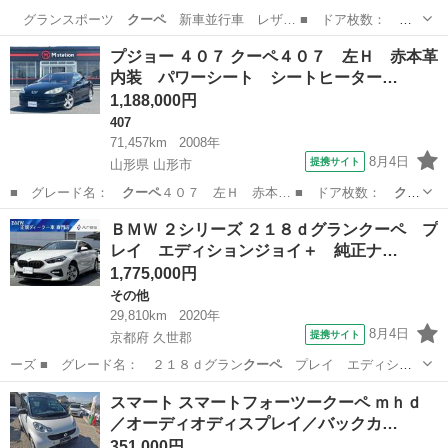
グランスポーツ
クーペ
新車並行車 レザ… ■ ドア枚数：
ク
ーペ
■ ミッション：…
千葉
柏市
その他
プジョー ４０７ クーペ４０７ 左Ｈ 赤本革
内装 パワーシート シートヒーター…
1,188,000円
407
71,457km
2008年
8月4日
提携サイト
山形県 山形市
■ グレード名：
クーペ
４０７ 左Ｈ 赤本… ■ ドア枚数：
クー
ペ
■ ミッション：…
山形
山形市
407
ＢＭＷ ２シリーズ ２１８ｄグランクーペ プ
レイ エディションジョイ＋ 純正ナ…
1,775,000円
その他
29,810km
2020年
8月4日
提携サイト
京都府 久世郡
ーズ ■ グレード名： ２１８ｄグラン
クーペ
プレイ エディショ
ンジョイ＋ 純正ナ…
京都
久世郡
その他
スマート スマートフォーツークーペ ｍｈｄ
／オーディオディスプレイ／バックカ…
351,000円