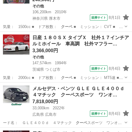
その他
106,200km
2010年
8月1日
提携サイト
神奈川県 厚木市
気量： 1500cc ■ ドア枚数：
クーペ
■ ミッション： CVT ■ 店
舗P…
神奈川
厚木市
その他
日産 １８０ＳＸ タイプＸ 社外１７インチア
ルミホイール 車高調 社外マフラー…
3,366,000円
その他
147,574km
1994年
8月4日
提携サイト
茨城県 つくば市
気量： 2000cc ■ ドア枚数：
クーペ
■ ミッション： MT5速 ■
店舗…
茨城
つくば市
その他
メルセデス・ベンツ ＧＬＥ ＧＬＥ４００ｄ
４マチック クーペスポーツ ワンオ…
7,818,000円
33,000km
2022年
8月4日
提携サイト
広島県 広島市
ード名： ＧＬＥ４００ｄ ４マチック
クーペ
スポーツ ワンオー
ナー パノラミックス…
広島
広島市
ベンツ（メルセデス）