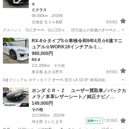
Ｃクラス
98,000km
2018年
北海道 北３４条駅
8月9日
デスベンツ GLC
クーペ
GLC220ｄ … 00万超えの装備の
クーペ
スポ
ーツがキマって…
北海道
札幌市
北３４条駅
Ｃクラス
GLC
RX-8☆タイプS☆車検令和9年4月☆6速マニ
ュアル☆WORK18インチアルミ…
980,000円
RX-8
131,000km
その他
東京都 あきる野市
8月9日
6速マニュアル ボディタイプ
クーペ
型式 LA-SE3P 車両詳細…
東京
あきる野市
RX-8
ホンダ ＣＲ－Ｚ ユーザー買取車／バックカ
メラ／本革レザーシート／純正ナビ／…
149,000円
その他
113,000km
2010年
7月26日
提携サイト
埼玉県 さいたま市