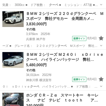
気量： 3000cc ■ ドア枚数：
クーペ
■ ミッション： AT7速 ■
店舗…
東京
調布市
その他
ＢＭＷ ２シリーズ ２２０ｄグランクーペ Ｍ
スポーツ 弊社デモカー 全周囲カメ…
3,830,000円
その他
3,976km
2025年
8月4日
提携サイト
兵庫県 神戸市
ーズ ■ グレード名： ２２０ｄグラン
クーペ
Ｍスポーツ 弊社デ
モカー 全周囲カメ…
兵庫
神戸市
その他
ＢＭＷ ２シリーズ Ｍ２４０ｉ ｘＤｒｉｖｅ
クーペ ハイラインパッケージ 弊社…
5,480,000円
その他
34,011km
2022年
8月4日
提携サイト
神奈川県 横須賀市
０ｉ ｘＤｒｉｖｅ
クーペ
ハイラインパッケ… ■ ドア枚数：
ク
ーペ
■ ミッション：…
神奈川
横須賀市
その他
ホンダ ＣＲ－Ｚ α スマートキー キーレ
ス ナビ テレビ ｔｏｏｔｈ ア…
240,000円