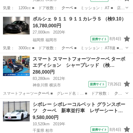
気量： 1200cc ■ ドア枚数：
クーペ
■ ミッション： AT ■ 店舗
PR…
大阪
和泉市
ビートル
ポルシェ ９１１ ９１１カレラＳ （検9.10）
16,780,000円
27,000km
2020年
8月4日
提携サイト
福岡県 福岡市
気量： 3000cc ■ ドア枚数：
クーペ
■ ミッション： AT8速 ■
店舗…
福岡
福岡市
その他
スマート スマートフォーツークーペ ターボ
エディション シャープレッド （検…
286,000円
83,280km
2012年
7月26日
提携サイト
神奈川県 横浜市
スマートフォーツー
クーペ
■ グレード名：… ■ ドア枚数：
クー
ペ
■ ミッション：…
神奈川
横浜市
その他
シボレー シボレーコルベット グランスポー
ツ クーペ 新車並行車 レザーシート…
9,580,000円
10,520km
2019年
8月4日
提携サイト
千葉県 柏市