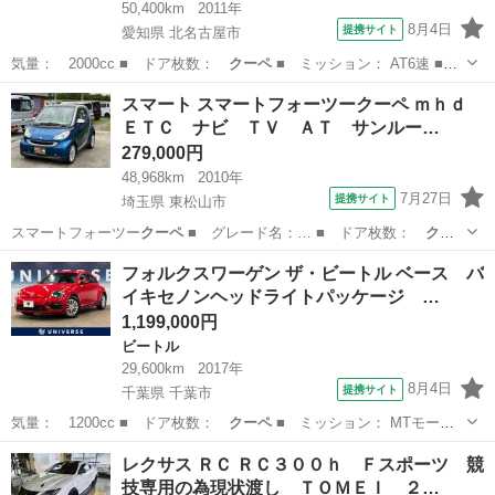
50,400km
2011年
8月4日
提携サイト
愛知県 北名古屋市
気量： 2000cc ■ ドア枚数：
クーペ
■ ミッション： AT6速 ■
店舗…
愛知
北名古屋市
ボルボ（Volvo）
スマート スマートフォーツークーペ ｍｈｄ
ＥＴＣ ナビ ＴＶ ＡＴ サンルー…
279,000円
48,968km
2010年
7月27日
提携サイト
埼玉県 東松山市
スマートフォーツー
クーペ
■ グレード名：… ■ ドア枚数：
クー
ペ
■ ミッション：…
埼玉
東松山市
その他
フォルクスワーゲン ザ・ビートル ベース バ
イキセノンヘッドライトパッケージ …
1,199,000円
ビートル
29,600km
2017年
8月4日
提携サイト
千葉県 千葉市
気量： 1200cc ■ ドア枚数：
クーペ
■ ミッション： MTモード
付きAT…
千葉
千葉市
ビートル
レクサス ＲＣ ＲＣ３００ｈ Ｆスポーツ 競
技専用の為現状渡し ＴＯＭＥＩ ２…