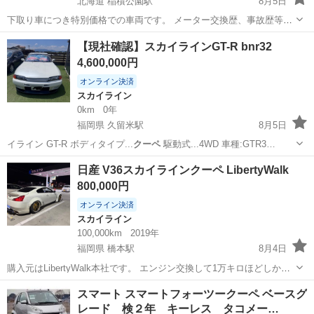
北海道 稲積公園駅
8月5日
下取り車につき特別価格での車両です。 メーター交換歴、事故歴等詳
細不明な為、現状確認後の購入をお勧めします。 是非ご連絡、お確か
北海道
札幌市
稲積公園駅
RX-8
30万
【現社確認】スカイラインGT-R bnr32
め下さい(^^) <気まぐれセール> ３５万円→３０万円 気まぐれでやめま
4,600,000円
す。お問い合わせいただ...
オンライン決済
スカイライン
0km
0年
福岡県 久留米駅
8月5日
イライン GT-R ボディタイプ...
クーペ
駆動式...4WD 車種:GTR3…
福岡
久留米市
久留米駅
スカイライン
日産 V36スカイラインクーペ LibertyWalk
800,000円
オンライン決済
スカイライン
100,000km
2019年
福岡県 橋本駅
8月4日
購入元はLibertyWalk本社です。 エンジン交換して1万キロほどしか乗
っておりません 油脂類全て交換しメンテしております 外装割れありま
福岡
福岡市
橋本駅
スカイライン
エンジン
スマート スマートフォーツークーペ ベースグ
すが直せます その際は追加でお値段いただきます(10万前後) 総額90万
レード 検２年 キーレス タコメー…
を考えて...