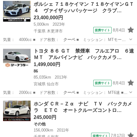
兵庫
神戸市
ベンツ（メルセデス）
ポルシェ ７１８ケイマン ７１８ケイマンＧＴ
４ ヴァイザッハパッケージ クラブ…
23,400,000円
5,000km
2023年
8月4日
提携サイト
千葉県 木更津市
気量： 4000cc ■ ドア枚数：
クーペ
■ ミッション： MTモード
付きAT…
千葉
木更津市
その他
トヨタ ８６ ＧＴ 禁煙車 フルエアロ ６速
ＭＴ アルパインナビ バックカメラ…
1,499,000円
86
85,035km
2013年
8月4日
提携サイト
宮城県 仙台市
気量： 2000cc ■ ドア枚数：
クーペ
■ ミッション： MT6速 ■
店舗…
宮城
仙台市
86
ホンダ ＣＲ－Ｚ α ナビ ＴＶ バックカメ
ラ ＥＴＣ オートクルーズコントロ…
245,000円
その他
156,000km
2011年
7月17日
提携サイト
千葉県 八街市