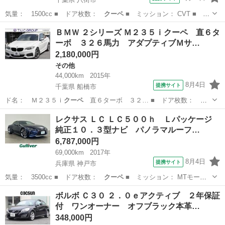
気量： 1500cc ■ ドア枚数：
クーペ
■ ミッション： CVT ■ 店
舗P…
千葉
八街市
その他
ＢＭＷ ２シリーズ Ｍ２３５ｉクーペ 直６タ
ーボ ３２６馬力 アダプティブＭサ…
2,180,000円
その他
44,000km
2015年
8月4日
提携サイト
千葉県 船橋市
ド名： Ｍ２３５ｉ
クーペ
直６ターボ ３２… ■ ドア枚数：
ク
ーペ
■ ミッション：…
千葉
船橋市
その他
レクサス ＬＣ ＬＣ５００ｈ Ｌパッケージ
純正１０．３型ナビ パノラマルーフ…
6,787,000円
69,000km
2017年
8月4日
提携サイト
兵庫県 神戸市
気量： 3500cc ■ ドア枚数：
クーペ
■ ミッション： MTモード
付きAT…
兵庫
神戸市
レクサス
ボルボ Ｃ３０ ２．０ｅアクティブ ２年保証
付 ワンオーナー オフブラック本革…
348,000円