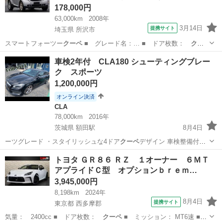
178,000円
63,000km
2008年
3月14日
提携サイト
埼玉県 所沢市
スマートフォーツー
クーペ
■ グレード名：… ■ ドア枚数：
クー
ペ
■ ミッション：…
埼玉
所沢市
その他
車検2年付 CLA180 シューティングブレー
ク スポーツ
1,200,000円
オンライン決済
CLA
78,000km
2016年
茨城県 額田駅
8月4日
ーツグレード ・スタイリッシュな4ドア
クーペ
デザイン 車検整備付、
タイヤ4本新品…
茨城
常陸太田市
額田駅
CLA
トヨタ ＧＲ８６ ＲＺ １オーナー ６ＭＴ
アプライドＣ型 オプションｂｒｅｍ…
3,945,000円
8,198km
2024年
8月4日
提携サイト
東京都 西多摩郡
気量： 2400cc ■ ドア枚数：
クーペ
■ ミッション： MT6速 ■