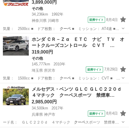
3,899,000円
その他
34,236km
1992年
8月4日
提携サイト
神奈川県 川崎市
気量： 2500cc ■ ドア枚数：
クーペ
■ ミッション： AT4速 ■
店舗…
神奈川
川崎市
その他
ホンダ ＣＲ－Ｚ α ＥＴＣ ナビ ＴＶ オ
ートクルーズコントロール ＣＶＴ …
319,000円
その他
145,777km
2010年
7月29日
提携サイト
埼玉県 所沢市
気量： 1500cc ■ ドア枚数：
クーペ
■ ミッション： CVT ■ 店
舗P…
埼玉
所沢市
その他
メルセデス・ベンツ ＧＬＣ ＧＬＣ２２０ｄ
４マチック クーペスポーツ 禁煙車…
2,985,000円
34,500km
2017年
8月4日
提携サイト
兵庫県 神戸市
ード名： ＧＬＣ２２０ｄ ４マチック
クーペ
スポーツ 禁煙車
ＡＭＧスタイリングＰ…