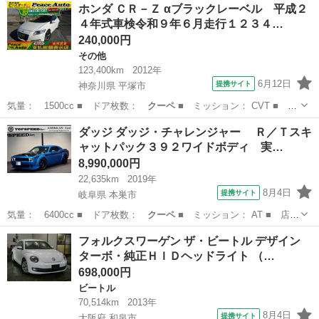
宮城
仙台市
レクサス
ホンダ ＣＲ－Ｚ αブラックレーベル 平成２
４年式車検令和９年６月走行１２３４…
240,000円
その他
123,400km
2012年
6月12日
提携サイト
神奈川県 平塚市
気量： 1500cc ■ ドア枚数：
クーペ
■ ミッション： CVT ■ 店
舗P…
神奈川
平塚市
その他
ダッジ ダッジ・チャレンジャー Ｒ／Ｔスキ
ャットパック３９２ワイドボディ 実…
8,990,000円
22,635km
2019年
8月4日
提携サイト
岐阜県 本巣市
気量： 6400cc ■ ドア枚数：
クーペ
■ ミッション： AT ■ 店舗
PR…
岐阜
本巣市
その他
フォルクスワーゲン ザ・ビートル デザイン
ターボ・純正ＨＩＤヘッドライト （…
698,000円
ビートル
70,514km
2013年
8月4日
提携サイト
大阪府 和泉市