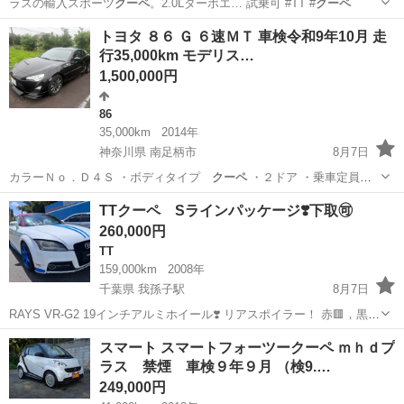
ラスの輸入スポーツ
クーペ
。2.0Lターボエ… 試乗可 #TT #
クーペ
大阪
大阪市
関目駅
TT
エンジン
トヨタ ８６ Ｇ ６速ＭＴ 車検令和9年10月 走
行35,000km モデリス…
1,500,000円
86
35,000km
2014年
神奈川県 南足柄市
8月7日
カラーＮｏ．Ｄ４Ｓ ・ボディタイプ
クーペ
・２ドア ・乗車定員
４人 ・…
神奈川
南足柄市
86
TTクーペ Sラインパッケージ❣️下取🉑
260,000円
TT
159,000km
2008年
千葉県 我孫子駅
8月7日
RAYS VR-G2 19インチアルミホイール❣️ リアスポイラー！ 赤🟥，黒フ
ルレザーシート❣️ ナビ欠 横滑りチェックランプ点滅！ ボネット不要
千葉
柏市
我孫子駅
TT
スマート スマートフォーツークーペ ｍｈｄプ
ご気軽にお問い合わせください 宜しくお願い致します。
ラス 禁煙 車検９年９月 （検9.…
249,000円