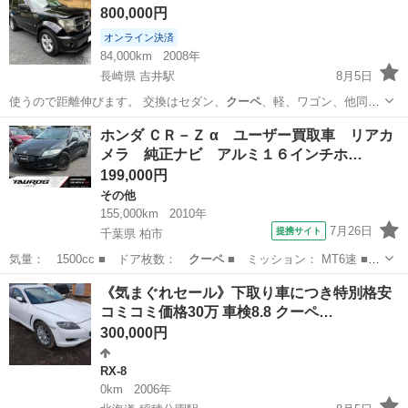
800,000円
オンライン決済
84,000km
2008年
長崎県 吉井駅
8月5日
使うので距離伸びます。 交換はセダン、
クーペ
、軽、ワゴン、他同価
格帯かこちらが気に…
長崎
佐世保市
吉井駅
その他
希少
ホンダ ＣＲ－Ｚ α ユーザー買取車 リアカ
メラ 純正ナビ アルミ１６インチホ…
199,000円
その他
155,000km
2010年
7月26日
提携サイト
千葉県 柏市
気量： 1500cc ■ ドア枚数：
クーペ
■ ミッション： MT6速 ■
店舗…
千葉
柏市
その他
《気まぐれセール》下取り車につき特別格安
コミコミ価格30万 車検8.8 クーペ…
300,000円
RX-8
0km
2006年