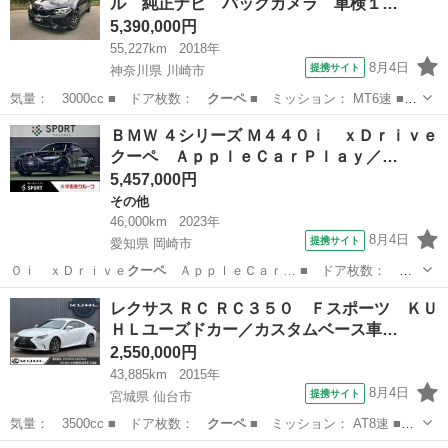
ル 純正ナビ バックカメラ 車検１…
5,390,000円
55,227km
2018年
8月4日
提携サイト
神奈川県 川崎市
気量： 3000cc ■ ドア枚数：
クーペ
■ ミッション： MT6速 ■
店舗…
神奈川
川崎市
BMW
ＢＭＷ ４シリーズ Ｍ４４０ｉ ｘＤｒｉｖｅ
クーペ ＡｐｐｌｅＣａｒＰｌａｙ／…
5,457,000円
その他
46,000km
2023年
8月4日
提携サイト
愛知県 岡崎市
０ｉ ｘＤｒｉｖｅ
クーペ
ＡｐｐｌｅＣａｒ… ■ ドア枚数：
ク
ーペ
■ ミッション：…
愛知
岡崎市
その他
レクサス ＲＣ ＲＣ３５０ Ｆスポーツ ＫＵ
ＨＬユーズドカー／カスタムベース車…
2,550,000円
43,885km
2015年
8月4日
提携サイト
宮城県 仙台市
気量： 3500cc ■ ドア枚数：
クーペ
■ ミッション： AT8速 ■
店舗…