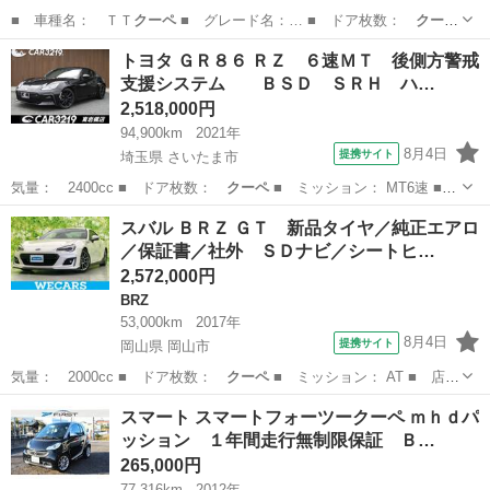
■ 車種名： ＴＴ
クーペ
■ グレード名：… ■ ドア枚数：
クーペ
■ ミッション：…
大阪
摂津市
TT
トヨタ ＧＲ８６ ＲＺ ６速ＭＴ 後側方警戒
支援システム ＢＳＤ ＳＲＨ ハ…
2,518,000円
94,900km
2021年
8月4日
提携サイト
埼玉県 さいたま市
気量： 2400cc ■ ドア枚数：
クーペ
■ ミッション： MT6速 ■
店舗…
埼玉
さいたま市
トヨタ
スバル ＢＲＺ ＧＴ 新品タイヤ／純正エアロ
／保証書／社外 ＳＤナビ／シートヒ…
2,572,000円
BRZ
53,000km
2017年
8月4日
提携サイト
岡山県 岡山市
気量： 2000cc ■ ドア枚数：
クーペ
■ ミッション： AT ■ 店舗
PR…
岡山
岡山市
BRZ
スマート スマートフォーツークーペ ｍｈｄパ
ッション １年間走行無制限保証 Ｂ…
265,000円
77,316km
2012年