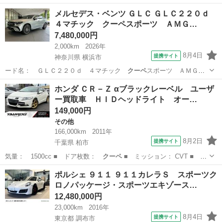
店舗…
東京
西多摩郡
トヨタ
メルセデス・ベンツ ＧＬＣ ＧＬＣ２２０ｄ
４マチック クーペスポーツ ＡＭＧ…
7,480,000円
2,000km
2026年
8月4日
提携サイト
神奈川県 横浜市
ード名： ＧＬＣ２２０ｄ ４マチック
クーペ
スポーツ ＡＭＧラ
イン レーダーセーフ…
神奈川
横浜市
ベンツ（メルセデス）
ホンダ ＣＲ－Ｚ αブラックレーベル ユーザ
ー買取車 ＨＩＤヘッドライト オー…
149,000円
その他
166,000km
2011年
8月2日
提携サイト
千葉県 柏市
気量： 1500cc ■ ドア枚数：
クーペ
■ ミッション： CVT ■ 店
舗P…
千葉
柏市
その他
ポルシェ ９１１ ９１１カレラＳ スポーツク
ロノパッケージ・スポーツエキゾース…
12,480,000円
23,000km
2016年
8月4日
提携サイト
東京都 調布市