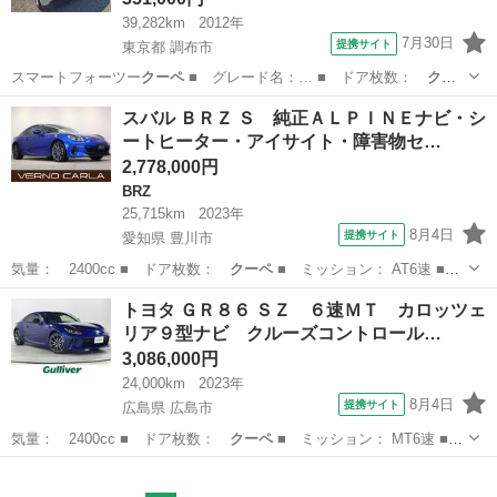
39,282km
2012年
7月30日
提携サイト
東京都 調布市
スマートフォーツー
クーペ
■ グレード名：… ■ ドア枚数：
クー
ペ
■ ミッション：…
東京
調布市
その他
スバル ＢＲＺ Ｓ 純正ＡＬＰＩＮＥナビ・シ
ートヒーター・アイサイト・障害物セ…
2,778,000円
BRZ
25,715km
2023年
8月4日
提携サイト
愛知県 豊川市
気量： 2400cc ■ ドア枚数：
クーペ
■ ミッション： AT6速 ■
店舗…
愛知
豊川市
BRZ
トヨタ ＧＲ８６ ＳＺ ６速ＭＴ カロッツェ
リア９型ナビ クルーズコントロール…
3,086,000円
24,000km
2023年
8月4日
提携サイト
広島県 広島市
気量： 2400cc ■ ドア枚数：
クーペ
■ ミッション： MT6速 ■
店舗…
広島
広島市
トヨタ