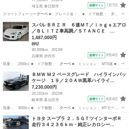
7月7日
提携サイト
埼玉県 春日部市
スマートフォーツー
クーペ
■ グレード名：… ■ ドア枚数：
クー
ペ
■ ミッション：…
埼玉
春日部市
その他
スバル ＢＲＺ Ｒ ６速ＭＴ／ｉｎｇｓエアロ
／ＢＬＩＴＺ車高調／ＳＴＡＮＣＥ …
1,487,000円
BRZ
90,000km
2013年
8月4日
提携サイト
兵庫県 伊丹市
気量： 2000cc ■ ドア枚数：
クーペ
■ ミッション： MT6速 ■
店舗…
兵庫
伊丹市
BRZ
ＢＭＷ Ｍ２ ベースグレード ハイラインパッ
ケージ １９／２０ＡＷ黒革ハイライ…
7,230,000円
20,101km
2023年
8月4日
提携サイト
岐阜県 多治見市
気量： 3000cc ■ ドア枚数：
クーペ
■ ミッション： MTモード
付きAT…
岐阜
多治見市
BMW
トヨタ スープラ ２．５ＧＴツインターボＲ
走行３４２３６ｋｍ・純正レカロシー…