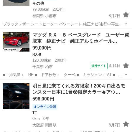
その他
79,886km
2014年
福岡県 小郡市
8月7日
ブラックレザー シートヒーター パワーシート 純正ナビ(走行中再生可)
ETC クルーズコントロール バックカメラ エンジンオイル5000km交換
福岡
小郡市
その他
マツダ ＲＸ－８ ベースグレード ユーザー買
(WAKO'S EuroTouring) タイヤ4本交換済 走行距離8...
取車 純正ナビ 純正アルミホイール…
99,000円
RX-8
120,000km
2003年
8月1日
提携サイト
千葉県 柏市
■ 排気量： RE ■ ドア枚数：
クーペ
■ ミッション： AT ■ 店
舗PR…
千葉
柏市
RX-8
明日見に来てくれる方限定！200キロ出るモ
ンスター日本に1台😲限定カラー🔥アウ…
598,000円
オンライン決済
TT
0km
0年
大阪府 関目駅
8月7日