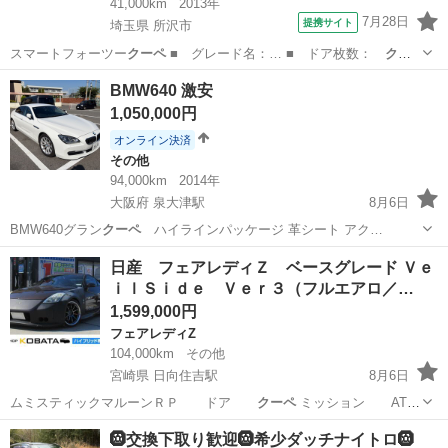
41,000km
2013年
7月28日
提携サイト
埼玉県 所沢市
スマートフォーツー
クーペ
■ グレード名：… ■ ドア枚数：
クー
ペ
■ ミッション：…
埼玉
所沢市
その他
BMW640 激安
1,050,000円
オンライン決済
その他
94,000km
2014年
大阪府 泉大津駅
8月6日
BMW640グラン
クーペ
ハイラインパッケージ 革シート アク…
大阪
泉大津市
泉大津駅
その他
車両
日産 フェアレディＺ ベースグレード Ｖｅ
ｉｌＳｉｄｅ Ｖｅｒ３（フルエアロ／…
1,599,000円
フェアレディZ
104,000km
その他
宮崎県 日向住吉駅
8月6日
ムミスティックマルーンＲＰ ドア
クーペ
ミッション AT5
速 リサ…
宮崎
宮崎市
日向住吉駅
フェアレディZ
ウイング
🛞交換下取り歓迎🛞希少ダッチナイトロ🛞