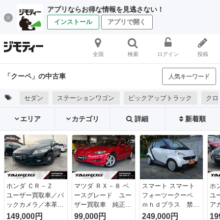
アプリならお得な情報を見逃さない！
インストール
アプリで開く
全国
検索
ログイン
投稿
「クーペ」の中古車
人気キーワード
セダン
ステーションワゴン
ピックアップトラック
クロ
エリア
カテゴリ
詳細
新着順
ホンダ ＣＲ－Ｚ
マツダ ＲＸ－８ ベ
スマート スマート
ホ
ユーザー買取車／バ
ースグレード ユー
フォーツークーペ
ユ
ックカメラ／本革レ
ザー買取車 純正ナ
ｍｈｄプラス 禁
ア
ザーシート／純正ナ
ビ 純正アルミホイ
煙 車検９年９月
ビ
149,000円
99,000円
249,000円
19