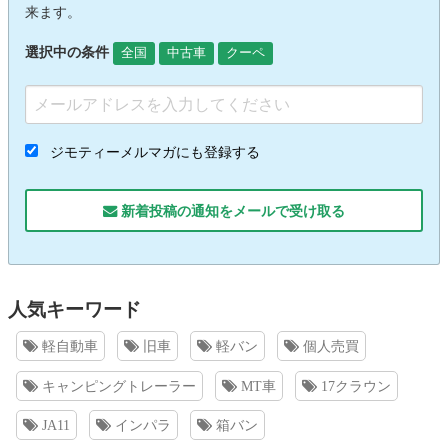
来ます。
選択中の条件
全国
中古車
クーペ
ジモティーメルマガにも登録する
新着投稿の通知をメールで受け取る
人気キーワード
軽自動車
旧車
軽バン
個人売買
キャンピングトレーラー
MT車
17クラウン
JA11
インパラ
箱バン