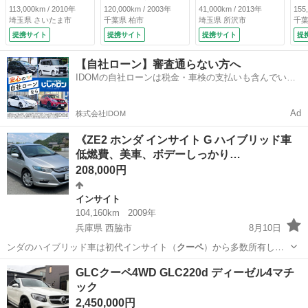
ビ／社外１７インチ
ール１６インチ キ
（検9.9）
チ
113,000km / 2010年
120,000km / 2003年
41,000km / 2013年
155
アルミホイール／Ｅ
ーレス マニュア
オ
埼玉県 さいたま市
千葉県 柏市
埼玉県 所沢市
千葉
ＴＣ／スマートキー
ルモード パワース
Ｔ
提携サイト
提携サイト
提携サイト
提
／安全装備／オート
テアリング パワー
ー
マニュアルエアコン
ウィンドウ （車検
テ
【自社ローン】審査通らない方へ
／運転席助手席エア
整備付）
ウ
IDOMの自社ローンは税金・車検の支払いも含んでいる
バック （検8.9）
9.
ので毎月の支払額は一定
Ad
株式会社IDOM
《ZE2 ホンダ インサイト G ハイブリッド車
低燃費、美車、ボデーしっかり…
208,000円
インサイト
104,160km
2009年
兵庫県 西脇市
8月10日
ンダのハイブリッド車は初代インサイト（
クーペ
）から多数所有して
乗っておりますが信頼…
兵庫
西脇市
インサイト
車両
GLCクーペ4WD GLC220d ディーゼル4マチ
ック
2,450,000円