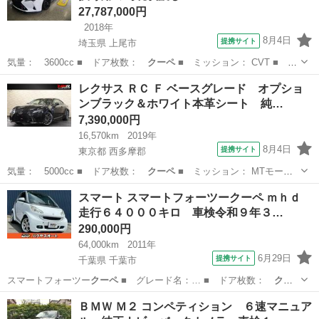
27,787,000円
2018年
8月4日
提携サイト
埼玉県 上尾市
気量： 3600cc ■ ドア枚数：
クーペ
■ ミッション： CVT ■ 店
舗P…
埼玉
上尾市
レクサス
レクサス ＲＣ Ｆ ベースグレード オプショ
ンブラック＆ホワイト本革シート 純…
7,390,000円
16,570km
2019年
8月4日
提携サイト
東京都 西多摩郡
気量： 5000cc ■ ドア枚数：
クーペ
■ ミッション： MTモード
付きAT…
東京
西多摩郡
レクサス
スマート スマートフォーツークーペ ｍｈｄ
走行６４０００キロ 車検令和９年３…
290,000円
64,000km
2011年
6月29日
提携サイト
千葉県 千葉市
スマートフォーツー
クーペ
■ グレード名：… ■ ドア枚数：
クー
ペ
■ ミッション：…
千葉
千葉市
その他
ＢＭＷ Ｍ２ コンペティション ６速マニュア