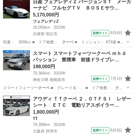
日産 フェアレディＺ バージョンＳＴ メーカ
ーナビ フルセグＴＶ ＢＯＳＥサウ…
5,170,000円
フェアレディZ
18,050km
2023年
8月4日
提携サイト
兵庫県 明石市
気量： 3000cc ■ ドア枚数：
クーペ
■ ミッション： AT9速 ■
店舗…
兵庫
明石市
フェアレディZ
スマート スマートフォーツークーペ ｍｈｄ
パッション 禁煙車 前後ドライブレ…
198,000円
70,366km
2010年
7月1日
提携サイト
神奈川県 相模原市
スマートフォーツー
クーペ
■ グレード名：… ■ ドア枚数：
クー
ペ
■ ミッション：…
神奈川
相模原市
その他
アウディ ＴＴクーペ ２．０ＴＦＳＩ レザー
シート ＥＴＣ 電動リアスポイラー…
1,800,000円
TT
79,300km
2016年
8月4日
提携サイト
大阪府 摂津市