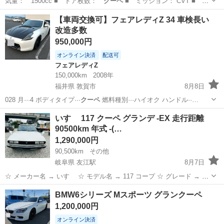
気量： 1500cc ■ ドア枚数：
クーペ
■ ミッション： CVT ■ 店
舗P…
埼玉
さいたま市
その他
【車両交換可】フェアレディZ 34 車検長い
改造多数
950,000円
オンライン決済
配送可
フェアレディZ
150,000km
2008年
福井県 敦賀市
8月8日
028 月···4 ボディタイプ···
クーペ
燃料種別···ハイオク ハンドル··…
福井
敦賀市
フェアレディZ
車両
いすゞ 117 クーペ グランデ -EX 走行距離
90500km 年式 -(…
1,290,000円
90,500km
その他
岐阜県 友江駅
8月7日
☆ メーカー名 → いすゞ ☆ モデル名 → 117 コープ ☆ グレード → EX
☆ 排気量 → 2000cc ☆ 年式 → 1980年 ☆ 車検 → なし ☆ 走行距離 →
岐阜
大垣市
友江駅
その他
BMW6シリーズ Mスポーツ グランクーペ
90500km ☆ シフト →...
1,200,000円
オンライン決済