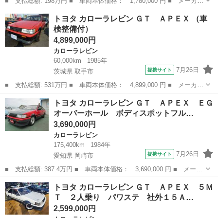
■ 支払総額: 198万円 ■ 車両本体価格： 1,780,000 円 ■ メーカー
名： トヨタ ■ 車種名： カローラレビン ■ グレード名： Ｓ
神奈川
藤沢市
カローラレビン
トヨタ カローラレビン ＧＴ ＡＰＥＸ （車
Ｅ 前期型 エアコン パワステ オートマ 純正ハンドル エアロ
検整備付）
ダイナミック...
4,899,000円
カローラレビン
60,000km
1985年
7月26日
提携サイト
茨城県 取手市
■ 支払総額: 531万円 ■ 車両本体価格： 4,899,000 円 ■ メーカー
名： トヨタ ■ 車種名： カローラレビン ■ グレード名： Ｇ
茨城
取手市
カローラレビン
トヨタ カローラレビン ＧＴ ＡＰＥＸ ＥＧ
Ｔ ＡＰＥＸ ■ 排気量： 1600cc ■ ドア枚数： 3D ■ ミッシ...
オーバーホール ボディスポットフル…
3,690,000円
カローラレビン
175,400km
1984年
7月26日
提携サイト
愛知県 岡崎市
■ 支払総額: 387.4万円 ■ 車両本体価格： 3,690,000 円 ■ メーカ
ー名： トヨタ ■ 車種名： カローラレビン ■ グレード名： Ｇ
愛知
岡崎市
カローラレビン
トヨタ カローラレビン ＧＴ ＡＰＥＸ ５Ｍ
Ｔ ＡＰＥＸ ＥＧオーバーホール ボディスポットフル補強 エン
Ｔ ２人乗り パワステ 社外１５Ａ…
ジンオー...
2,599,000円