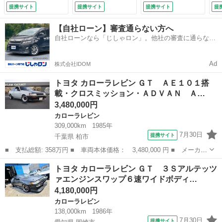
ト・ロールケージ・
速ＭＴ☆純正ＭＯＭ
ー
提携サイト
提携サイト
提携サイト
提
社外エアロ・社外ウ
Ｏステアリング☆純
ー
ィング・バケットシ
正ＭＯＭＯシフトノ
ル
【自社ローン】審査通らない方へ
ート・社外メータ
ブ☆ＥＴＣ☆純正ア
ン
自社ローンなら「じしゃロン」。他社の審査に通らなか
ー・ （車検整備
ルミホイール☆オプ
ド
った方も
付）
ションＡＢＳ☆リア
（
スポイラー☆実走行
Ad
株式会社IDOM
３．４万ｋｍ☆
（なし）
トヨタ カローラレビン ＧＴ ＡＥ１０１搭
載・クロスミッション・ＡＤＶＡＮ Ａ…
3,480,000円
カローラレビン
309,000km
1985年
7月30日
提携サイト
千葉県 柏市
■ 支払総額: 358万円 ■ 車両本体価格： 3,480,000 円 ■ メーカー
名： トヨタ ■ 車種名： カローラレビン ■ グレード名： Ｇ
千葉
柏市
カローラレビン
トヨタ カローラレビン ＧＴ ３Ｓアルテッツ
Ｔ ＡＥ１０１搭載・クロスミッション・ＡＤＶＡＮ Ａ３Ａホイー
ァエンジンスワップ６速ワイドボディ…
ル・ＦＲＰボ...
4,180,000円
カローラレビン
138,000km
1986年
7月30日
提携サイト