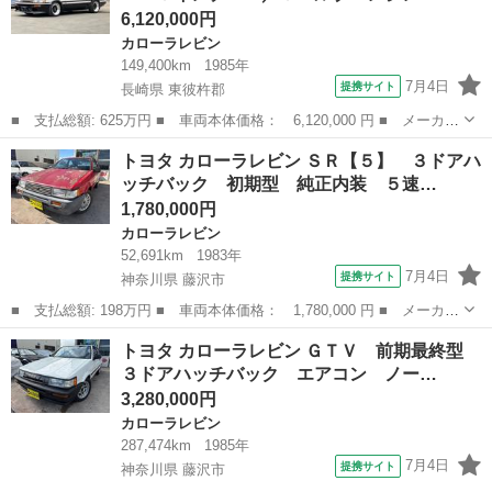
6,120,000円
カローラレビン
149,400km
1985年
7月4日
提携サイト
長崎県 東彼杵郡
■ 支払総額: 625万円 ■ 車両本体価格： 6,120,000 円 ■ メーカー
名： トヨタ ■ 車種名： カローラレビン ■ グレード名： Ｇ
長崎
東彼杵郡
カローラレビン
トヨタ カローラレビン ＳＲ【５】 ３ドアハ
Ｔ ＡＰＥＸ ＳＳＲ１５インチＡＷ／５バルブエンジン／ＬＳＤ／
ッチバック 初期型 純正内装 ５速…
ダッシュボー...
1,780,000円
カローラレビン
52,691km
1983年
7月4日
提携サイト
神奈川県 藤沢市
■ 支払総額: 198万円 ■ 車両本体価格： 1,780,000 円 ■ メーカー
名： トヨタ ■ 車種名： カローラレビン ■ グレード名： ＳＲ
神奈川
藤沢市
カローラレビン
トヨタ カローラレビン ＧＴＶ 前期最終型
【５】 ３ドアハッチバック 初期型 純正内装 ５速マニュアル
３ドアハッチバック エアコン ノー…
ノーマルサ...
3,280,000円
カローラレビン
287,474km
1985年
7月4日
提携サイト
神奈川県 藤沢市