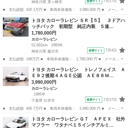
7月27日
提携サイト
神奈川県 茅ヶ崎市
■ 支払総額: 420.1万円 ■ 車両本体価格： 3,980,000 円 ■ メーカ
ー名： トヨタ ■ 車種名： カローラレビン ■ グレード名： Ｇ
神奈川
茅ヶ崎市
カローラレビン
トヨタ カローラレビン ＳＲ【５】 ３ドアハ
Ｔ ＡＰＥＸ 公認左ハンドル ３ドアハッチバック エアコンパワ
ッチバック 初期型 純正内装 ５速…
ステ付 ...
1,780,000円
カローラレビン
52,691km
1983年
7月4日
提携サイト
神奈川県 藤沢市
■ 支払総額: 198万円 ■ 車両本体価格： 1,780,000 円 ■ メーカー
名： トヨタ ■ 車種名： カローラレビン ■ グレード名： ＳＲ
神奈川
藤沢市
カローラレビン
トヨタ カローラレビン トレノフェイス Ａ
【５】 ３ドアハッチバック 初期型 純正内装 ５速マニュアル
Ｅ９２後期４ＡＧＥ公認 ＡＥ８６Ｍ…
ノーマルサ...
3,990,000円
カローラレビン
1985年
7月27日
提携サイト
千葉県 白井市
■ 支払総額: 406.7万円 ■ 車両本体価格： 3,990,000 円 ■ メーカ
ー名： トヨタ ■ 車種名： カローラレビン ■ グレード名：
千葉
白井市
カローラレビン
トヨタ カローラレビン ＧＴ ＡＰＥＸ 社外
トレノフェイス ＡＥ９２後期４ＡＧＥ公認 ＡＥ８６ＭＴ Ｒ１３
マフラー ワタナベ１５インチアルミ…
４エアコ...