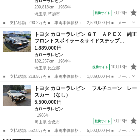
カローラレビン
209,818km
1985年
7月26日
提携サイト
埼玉県 草加市
■ 支払総額: 290.2万円 ■ 車両本体価格： 2,599,000 円 ■ メーカ
ー名： トヨタ ■ 車種名： カローラレビン ■ グレード名： Ｇ
埼玉
草加市
カローラレビン
トヨタ カローラレビン ＧＴ ＡＰＥＸ 純正
Ｔ ＡＰＥＸ ５ＭＴ ２人乗り パワステ 社外１５ＡＷ ■ 排気
フロントスポイラー＆サイドステップ…
量： ...
1,889,000円
カローラレビン
182,257km
1984年
10月13日
提携サイト
埼玉県 比企郡
■ 支払総額: 218.9万円 ■ 車両本体価格： 1,889,000 円 ■ メーカ
ー名： トヨタ ■ 車種名： カローラレビン ■ グレード名： Ｇ
埼玉
比企郡
カローラレビン
トヨタ カローラレビン フルチューン レー
Ｔ ＡＰＥＸ 純正フロントスポイラー＆サイドステップ装着 ■ 排
スカー （なし）
気量：...
5,500,000円
カローラレビン
1986年
7月26日
提携サイト
岡山県 倉敷市
■ 支払総額: 552.8万円 ■ 車両本体価格： 5,500,000 円 ■ メーカ
ー名： トヨタ ■ 車種名： カローラレビン ■ グレード名：
岡山
倉敷市
カローラレビン