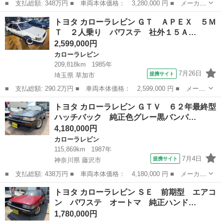
■ 支払総額: 348万円 ■ 車両本体価格： 3,280,000 円 ■ メーカー
名： トヨタ ■ 車種名： カローラレビン ■ グレード名： ＧＴ
神奈川
藤沢市
カローラレビン
トヨタ カローラレビン ＧＴ ＡＰＥＸ ５Ｍ
Ｖ 前期最終型 ３ドアハッチバック エアコン ノーマルルーフ
Ｔ ２人乗り パワステ 社外１５Ａ…
純正白ＧＴ...
2,599,000円
カローラレビン
209,818km
1985年
7月26日
提携サイト
埼玉県 草加市
■ 支払総額: 290.2万円 ■ 車両本体価格： 2,599,000 円 ■ メーカ
ー名： トヨタ ■ 車種名： カローラレビン ■ グレード名： Ｇ
埼玉
草加市
カローラレビン
トヨタ カローラレビン ＧＴＶ ６２年最終型
Ｔ ＡＰＥＸ ５ＭＴ ２人乗り パワステ 社外１５ＡＷ ■ 排気
ハッチバック 純正色グレー黒バンパ…
量： ...
4,180,000円
カローラレビン
115,869km
1987年
7月4日
提携サイト
神奈川県 藤沢市
■ 支払総額: 438万円 ■ 車両本体価格： 4,180,000 円 ■ メーカー
名： トヨタ ■ 車種名： カローラレビン ■ グレード名： ＧＴ
神奈川
藤沢市
カローラレビン
トヨタ カローラレビン ＳＥ 前期型 エアコ
Ｖ ６２年最終型ハッチバック 純正色グレー黒バンパー エアコ
ン パワステ オートマ 純正ハンド…
ン ノーマル...
1,780,000円