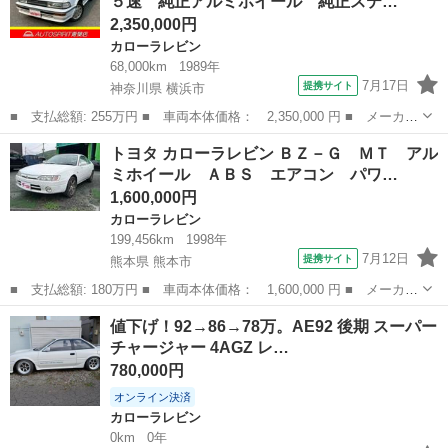
５速 純正アルミホイール 純正ステ…
純正リアスポ...
2,350,000円
カローラレビン
68,000km
1989年
7月17日
提携サイト
神奈川県 横浜市
■ 支払総額: 255万円 ■ 車両本体価格： 2,350,000 円 ■ メーカー
名： トヨタ ■ 車種名： カローラレビン ■ グレード名： Ｇ
神奈川
横浜市
カローラレビン
トヨタ カローラレビン ＢＺ－Ｇ ＭＴ アル
Ｔ ＡＰＥＸ 純正５速 純正アルミホイール 純正ステアリング
ミホイール ＡＢＳ エアコン パワ…
純正リアスポ...
1,600,000円
カローラレビン
199,456km
1998年
7月12日
提携サイト
熊本県 熊本市
■ 支払総額: 180万円 ■ 車両本体価格： 1,600,000 円 ■ メーカー
名： トヨタ ■ 車種名： カローラレビン ■ グレード名： ＢＺ
熊本
熊本市
カローラレビン
値下げ！92→86→78万。AE92 後期 スーパー
－Ｇ ＭＴ アルミホイール ＡＢＳ エアコン パワーステアリン
チャージャー 4AGZ レ…
グ パワー...
780,000円
オンライン決済
カローラレビン
0km
0年