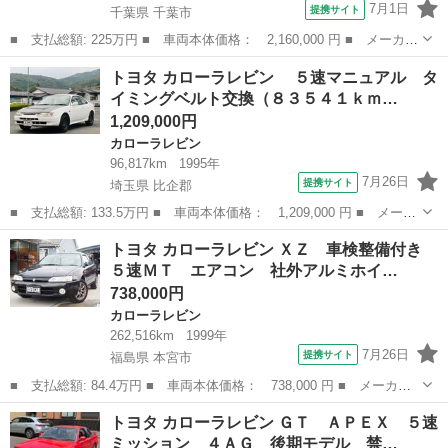
7月1日
提携サイト
千葉県 千葉市
■ 支払総額: 225万円 ■ 車両本体価格： 2,160,000 円 ■ メーカー
名： トヨタ ■ 車種名： カローラレビン ■ グレード名： Ｇ
千葉
千葉市
カローラレビン
トヨタ カローラレビン ５速マニュアル タ
Ｔ ＡＰＥＸスーパーストラットサス 実走行３万キロ代 純正５速
イミングベルト交換（８３５４１ｋｍ…
ＭＴ 運転席...
1,209,000円
カローラレビン
96,817km
1995年
7月26日
提携サイト
埼玉県 比企郡
■ 支払総額: 133.5万円 ■ 車両本体価格： 1,209,000 円 ■ メーカ
ー名： トヨタ ■ 車種名： カローラレビン ■ グレード名：
埼玉
比企郡
カローラレビン
トヨタ カローラレビン ＸＺ 車検整備付き
５速マニュアル タイミングベルト交換（８３５４１ｋｍ） ■ 排気
５速ＭＴ エアコン 社外アルミホイ…
量： ...
738,000円
カローラレビン
262,516km
1999年
7月26日
提携サイト
福島県 本宮市
■ 支払総額: 84.4万円 ■ 車両本体価格： 738,000 円 ■ メーカー
名： トヨタ ■ 車種名： カローラレビン ■ グレード名： Ｘ
福島
本宮市
カローラレビン
トヨタ カローラレビン ＧＴ ＡＰＥＸ ５速
Ｚ 車検整備付き ５速ＭＴ エアコン 社外アルミホイール 社外
ミッション ４ＡＧ 後期モデル 禁…
マフラー 社外...