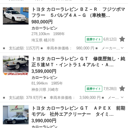
ー名： トヨタ ■ 車種名： カローラレビン ■ グレード名： Ｂ
栃木
下都賀郡
カローラレビン
トヨタ カローラレビン ＢＺ－Ｒ フジツボマ
Ｚ－Ｇ ４ＡＧエンジン ５速ＭＴ ■ 排気量： 1600cc ■ ドア...
フラー ５バルブ４Ａ－Ｇ （車検整…
980,000円
カローラレビン
278,100km
1998年
6月12日
提携サイト
埼玉県 桶川市
■ 支払総額: 115万円 ■ 車両本体価格： 980,000 円 ■ メーカー
名： トヨタ ■ 車種名： カローラレビン ■ グレード名： ＢＺ
埼玉
桶川市
カローラレビン
トヨタ カローラレビン ＧＴ 修復歴無し・純
－Ｒ フジツボマフラー ５バルブ４Ａ－Ｇ ■ 排気量： 1600cc
正５速ＭＴ・イントラ１４アルミ・Ａ…
■ ド...
3,599,000円
カローラレビン
81,994km
1985年
7月28日
提携サイト
神奈川県 川崎市
■ 支払総額: 379.9万円 ■ 車両本体価格： 3,599,000 円 ■ メーカ
ー名： トヨタ ■ 車種名： カローラレビン ■ グレード名： Ｇ
神奈川
川崎市
カローラレビン
トヨタ カローラレビン ＧＴ ＡＰＥＸ 前期
Ｔ 修復歴無し・純正５速ＭＴ・イントラ１４アルミ・ＡＰＥＸ用ス
モデル 社外エアクリーナー タイミ…
ポーツシ...
3,990,000円
カローラレビン