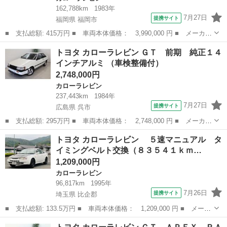
162,788km
1983年
7月27日
提携サイト
福岡県 福岡市
■ 支払総額: 415万円 ■ 車両本体価格： 3,990,000 円 ■ メーカー
名： トヨタ ■ 車種名： カローラレビン ■ グレード名： Ｇ
福岡
福岡市
カローラレビン
トヨタ カローラレビン ＧＴ 前期 純正１４
Ｔ ＡＰＥＸ 前期モデル 社外エアクリーナー タイミングベル
インチアルミ （車検整備付）
ト ウォーター...
2,748,000円
カローラレビン
237,443km
1984年
7月27日
提携サイト
広島県 呉市
■ 支払総額: 295万円 ■ 車両本体価格： 2,748,000 円 ■ メーカー
名： トヨタ ■ 車種名： カローラレビン ■ グレード名： Ｇ
広島
呉市
カローラレビン
トヨタ カローラレビン ５速マニュアル タ
Ｔ 前期 純正１４インチアルミ ■ 排気量： 1600cc ■ ドア枚
イミングベルト交換（８３５４１ｋｍ…
数：...
1,209,000円
カローラレビン
96,817km
1995年
7月26日
提携サイト
埼玉県 比企郡
■ 支払総額: 133.5万円 ■ 車両本体価格： 1,209,000 円 ■ メーカ
ー名： トヨタ ■ 車種名： カローラレビン ■ グレード名：
埼玉
比企郡
カローラレビン