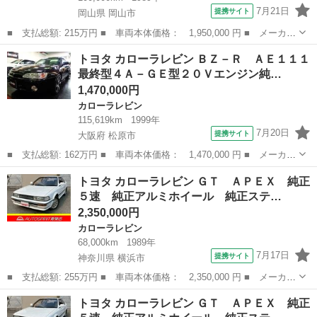
7月21日
提携サイト
岡山県 岡山市
■ 支払総額: 215万円 ■ 車両本体価格： 1,950,000 円 ■ メーカー
名： トヨタ ■ 車種名： カローラレビン ■ グレード名： Ｇ
岡山
岡山市
カローラレビン
トヨタ カローラレビン ＢＺ－Ｒ ＡＥ１１１
Ｔ ＡＰＥＸ ５ＭＴ ツインカム 純正エアロ Ｒスポイラー 外
最終型４Ａ－ＧＥ型２０Ｖエンジン純…
品１４インチ...
1,470,000円
カローラレビン
115,619km
1999年
7月20日
提携サイト
大阪府 松原市
■ 支払総額: 162万円 ■ 車両本体価格： 1,470,000 円 ■ メーカー
名： トヨタ ■ 車種名： カローラレビン ■ グレード名： ＢＺ
大阪
松原市
カローラレビン
トヨタ カローラレビン ＧＴ ＡＰＥＸ 純正
－Ｒ ＡＥ１１１最終型４Ａ－ＧＥ型２０Ｖエンジン純正６ＭＴステ
５速 純正アルミホイール 純正ステ…
ンＥＸマニ...
2,350,000円
カローラレビン
68,000km
1989年
7月17日
提携サイト
神奈川県 横浜市
■ 支払総額: 255万円 ■ 車両本体価格： 2,350,000 円 ■ メーカー
名： トヨタ ■ 車種名： カローラレビン ■ グレード名： Ｇ
神奈川
横浜市
カローラレビン
トヨタ カローラレビン ＧＴ ＡＰＥＸ 純正
Ｔ ＡＰＥＸ 純正５速 純正アルミホイール 純正ステアリング