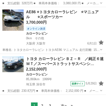
■ 支払総額: 328万円 ■ 車両本体価格： 3,080,000 円 ■ メーカー
名： トヨタ ■ 車種名： カローラレビン ■ グレード名： Ｇ
神奈川
藤沢市
カローラレビン
AE86 ⭐️トヨタカローラレビン ⭐️マニュア
Ｔ 後期型 純正５速ＭＴ 純正黒銀 純正サイドステップリアスポ
ル ⭐️スポーツカー
イラー ハヤ...
3,700,000円
オンライン決済
カローラレビン
0km
その他
大阪府 大阪市
6月1日
車種名: トヨタカローラレビン トヨタAE86 マニュアル 走行距離: 15万
キロ 年式: 昭和60年 エンジン始動確認済 外装、内装キレイ 単価につ
大阪
大阪市
カローラレビン
トヨタ カローラレビン ＢＺ－Ｒ ／純正６速
いても相談できます。 現車確認やその他質問がある方遠慮問い合わせ
ＭＴ／スーパーストラットサスペンシ…
くだ...
2,152,000円
カローラレビン
85,869km
1999年
5月29日
提携サイト
埼玉県 深谷市
■ 支払総額: 230.8万円 ■ 車両本体価格： 2,152,000 円 ■ メーカ
ー名： トヨタ ■ 車種名： カローラレビン ■ グレード名： Ｂ
埼玉
深谷市
カローラレビン
Ｚ－Ｒ ／純正６速ＭＴ／スーパーストラットサスペンション／キー
レス／Ｗ...
1
2
3
...
次へ