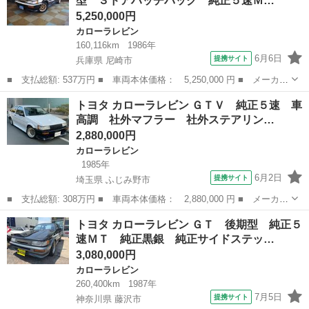
型 ３ドアハッチバック 純正５速Ｍ…
■ ド...
5,250,000円
カローラレビン
160,116km
1986年
6月6日
提携サイト
兵庫県 尼崎市
■ 支払総額: 537万円 ■ 車両本体価格： 5,250,000 円 ■ メーカー
名： トヨタ ■ 車種名： カローラレビン ■ グレード名： Ｇ
兵庫
尼崎市
カローラレビン
トヨタ カローラレビン ＧＴＶ 純正５速 車
Ｔ ＡＰＥＸ 後期型 ３ドアハッチバック 純正５速ＭＴ ＲＳワ
高調 社外マフラー 社外ステアリン…
タナベ１４イ...
2,880,000円
カローラレビン
1985年
6月2日
提携サイト
埼玉県 ふじみ野市
■ 支払総額: 308万円 ■ 車両本体価格： 2,880,000 円 ■ メーカー
名： トヨタ ■ 車種名： カローラレビン ■ グレード名： ＧＴ
埼玉
ふじみ野市
カローラレビン
トヨタ カローラレビン ＧＴ 後期型 純正５
Ｖ 純正５速 車高調 社外マフラー 社外ステアリング ■ 排気
速ＭＴ 純正黒銀 純正サイドステッ…
量： 16...
3,080,000円
カローラレビン
260,400km
1987年
7月5日
提携サイト
神奈川県 藤沢市