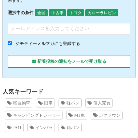
来ます。
選択中の条件
全国
中古車
トヨタ
カローラレビン
ジモティーメルマガにも登録する
新着投稿の通知をメールで受け取る
人気キーワード
軽自動車
旧車
軽バン
個人売買
キャンピングトレーラー
MT車
17クラウン
JA11
インパラ
箱バン