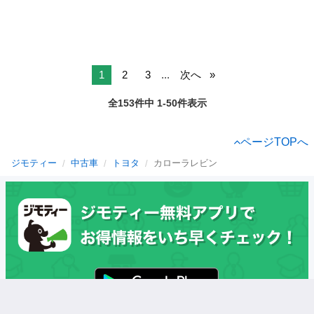
1
2
3
...
次へ
全153件中 1-50件表示
ページTOPへ
ジモティー
中古車
トヨタ
カローラレビン