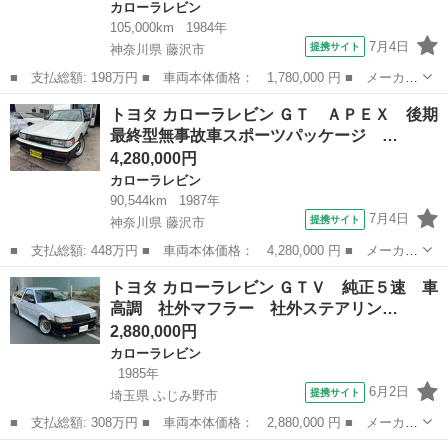
カローラレビン
105,000km
1984年
7月4日
提携サイト
神奈川県 藤沢市
■ 支払総額: 198万円 ■ 車両本体価格： 1,780,000 円 ■ メーカー
名： トヨタ ■ 車種名： カローラレビン ■ グレード名： Ｓ
神奈川
藤沢市
カローラレビン
トヨタ カローラレビン ＧＴ ＡＰＥＸ 後期
Ｅ 前期型 エアコン パワステ オートマ 純正ハンドル エアロ
最終型無事故車スポーツパッケージ …
ダイナミック...
4,280,000円
カローラレビン
90,544km
1987年
7月4日
提携サイト
神奈川県 藤沢市
■ 支払総額: 448万円 ■ 車両本体価格： 4,280,000 円 ■ メーカー
名： トヨタ ■ 車種名： カローラレビン ■ グレード名： Ｇ
神奈川
藤沢市
カローラレビン
トヨタ カローラレビン ＧＴＶ 純正５速 車
Ｔ ＡＰＥＸ 後期最終型無事故車スポーツパッケージ ブリッツ車
高調 社外マフラー 社外ステアリン…
高調 クスコ...
2,880,000円
カローラレビン
1985年
6月2日
提携サイト
埼玉県 ふじみ野市
■ 支払総額: 308万円 ■ 車両本体価格： 2,880,000 円 ■ メーカー
名： トヨタ ■ 車種名： カローラレビン ■ グレード名： ＧＴ