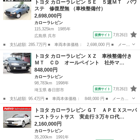
トヨタ カローラレビン ＳＥ ５速ＭＴ パワ
フルチューン レースカー ■ 排気量： 1600cc ■ ドア枚数： ...
ステ 修復歴無 （車検整備付）
2,698,000円
カローラレビン
115,325km
1985年
7月26日
提携サイト
広島県 呉市
■ 支払総額: 285.7万円 ■ 車両本体価格： 2,698,000 円 ■ メーカ
ー名： トヨタ ■ 車種名： カローラレビン ■ グレード名： Ｓ
広島
呉市
カローラレビン
トヨタ カローラレビン ＸＺ 車検整備付き
Ｅ ５速ＭＴ パワステ 修復歴無 ■ 排気量： 1500cc ■ ドア...
ＭＴ ＣＤ オールペイント 社外マ…
848,000円
カローラレビン
98,783km
1998年
7月26日
提携サイト
埼玉県 春日部市
■ 支払総額: 95.4万円 ■ 車両本体価格： 848,000 円 ■ メーカー
名： トヨタ ■ 車種名： カローラレビン ■ グレード名： Ｘ
埼玉
春日部市
カローラレビン
トヨタ カローラレビン ＧＴ ＡＰＥＸスーパ
Ｚ 車検整備付き ＭＴ ＣＤ オールペイント 社外マフラー 社
ーストラットサス 実走行３万キロ代…
外エアーフィル...
2,160,000円
カローラレビン
35,200km
1991年