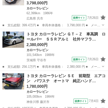
3,798,000円
カローラレビン
62,399km
1986年
7月26日
提携サイト
広島県 呉市
■ 支払総額: 399.4万円 ■ 車両本体価格： 3,798,000 円 ■ メーカ
ー名： トヨタ ■ 車種名： カローラレビン ■ グレード名： Ｇ
広島
呉市
カローラレビン
トヨタ カローラレビン ＧＴ－Ｚ 車高調 ロ
Ｔ ＡＰＥＸ 社外マフラー ワタナベ１５インチアルミ ローダウ
ールバー ＳＳＲアルミ 社外マフラ…
ン ■ ...
2,380,000円
カローラレビン
101,540km
1988年
7月26日
提携サイト
茨城県 守谷市
■ 支払総額: 256.1万円 ■ 車両本体価格： 2,380,000 円 ■ メーカ
ー名： トヨタ ■ 車種名： カローラレビン ■ グレード名： Ｇ
茨城
守谷市
カローラレビン
トヨタ カローラレビン ＳＥ 前期型 エアコ
Ｔ－Ｚ 車高調 ロールバー ＳＳＲアルミ 社外マフラー 社外エ
ン パワステ オートマ 純正ハンド…
キマニ ...
1,780,000円
カローラレビン
105,000km
1984年
7月4日
提携サイト
神奈川県 藤沢市