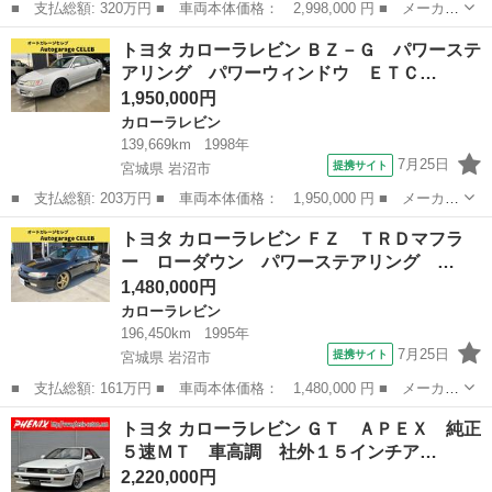
■ 支払総額: 320万円 ■ 車両本体価格： 2,998,000 円 ■ メーカー
名： トヨタ ■ 車種名： カローラレビン ■ グレード名： Ｇ
広島
呉市
カローラレビン
トヨタ カローラレビン ＢＺ－Ｇ パワーステ
Ｔ ＡＰＥＸ ロンシャン１５インチホイール 車高調 社外マフラ
アリング パワーウィンドウ ＥＴＣ…
ー 同色再塗...
1,950,000円
カローラレビン
139,669km
1998年
7月25日
提携サイト
宮城県 岩沼市
■ 支払総額: 203万円 ■ 車両本体価格： 1,950,000 円 ■ メーカー
名： トヨタ ■ 車種名： カローラレビン ■ グレード名： ＢＺ
宮城
岩沼市
カローラレビン
トヨタ カローラレビン ＦＺ ＴＲＤマフラ
－Ｇ パワーステアリング パワーウィンドウ ＥＴＣ ■ 排気
ー ローダウン パワーステアリング …
量： 160...
1,480,000円
カローラレビン
196,450km
1995年
7月25日
提携サイト
宮城県 岩沼市
■ 支払総額: 161万円 ■ 車両本体価格： 1,480,000 円 ■ メーカー
名： トヨタ ■ 車種名： カローラレビン ■ グレード名： Ｆ
宮城
岩沼市
カローラレビン
トヨタ カローラレビン ＧＴ ＡＰＥＸ 純正
Ｚ ＴＲＤマフラー ローダウン パワーステアリング パワーウィ
５速ＭＴ 車高調 社外１５インチア…
ンドウ リヤ...
2,220,000円