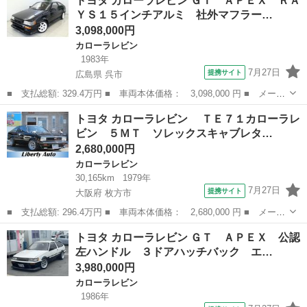
トヨタ カローラレビン ＧＴ ＡＰＥＸ ＲＡ
５速マニュアル タイミングベルト交換（８３５４１ｋｍ） ■ 排気
ＹＳ１５インチアルミ 社外マフラー…
量： ...
3,098,000円
カローラレビン
1983年
7月27日
提携サイト
広島県 呉市
■ 支払総額: 329.4万円 ■ 車両本体価格： 3,098,000 円 ■ メーカ
ー名： トヨタ ■ 車種名： カローラレビン ■ グレード名： Ｇ
広島
呉市
カローラレビン
トヨタ カローラレビン ＴＥ７１カローラレ
Ｔ ＡＰＥＸ ＲＡＹＳ１５インチアルミ 社外マフラー 車高調
ビン ５ＭＴ ソレックスキャブレタ…
フルエア...
2,680,000円
カローラレビン
30,165km
1979年
7月27日
提携サイト
大阪府 枚方市
■ 支払総額: 296.4万円 ■ 車両本体価格： 2,680,000 円 ■ メーカ
ー名： トヨタ ■ 車種名： カローラレビン ■ グレード名：
大阪
枚方市
カローラレビン
トヨタ カローラレビン ＧＴ ＡＰＥＸ 公認
ＴＥ７１カローラレビン ５ＭＴ ソレックスキャブレター タコア
左ハンドル ３ドアハッチバック エ…
シ（エキ...
3,980,000円
カローラレビン
1986年