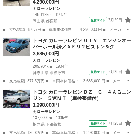
4,290,000円
カローラレビン
148,112km
1987年
7月29日
提携サイト
岡山県 都窪郡
■ 支払総額: 450万円 ■ 車両本体価格： 4,290,000 円 ■ メーカー
名： トヨタ ■ 車種名： カローラレビン ■ グレード名： Ｇ
岡山
都窪郡
カローラレビン
トヨタ カローラレビン ＧＴＶ エンジンオー
Ｔ ＡＰＥＸ 黒銀ＩＩ（純正色２Ｘ１） 後期 最終型 パワス
バーホール済／ＡＥ９２ピストン＆ク…
テ パワーウィ...
3,685,000円
カローラレビン
209,704km
1984年
7月28日
提携サイト
神奈川県 相模原市
■ 支払総額: 377.5万円 ■ 車両本体価格： 3,685,000 円 ■ メーカ
ー名： トヨタ ■ 車種名： カローラレビン ■ グレード名： Ｇ
神奈川
相模原市
カローラレビン
トヨタ カローラレビン ＢＺ－Ｇ ４ＡＧエン
ＴＶ エンジンオーバーホール済／ＡＥ９２ピストン＆クランク／１
ジン ５速ＭＴ （車検整備付）
１０コン...
1,298,000円
カローラレビン
137,000km
1995年
7月28日
提携サイト
栃木県 下都賀郡
■ 支払総額: 139.8万円 ■ 車両本体価格： 1,298,000 円 ■ メーカ