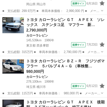
6月16日
提携サイト
岡山県 岡山市
■ 支払総額: 299.9万円 ■ 車両本体価格： 2,990,000 円 ■ メーカ
ー名： トヨタ ■ 車種名： カローラレビン ■ グレード名： Ｇ
岡山
岡山市
カローラレビン
トヨタ カローラレビン ＧＴ ＡＰＥＸ ソレ
Ｔ ５ＭＴ ５速マニュアルミッション ２ドア ロールバー 社外
ックス ステンタコ足 マフラー 新…
シート ...
2,790,000円
カローラレビン
145,539km
1986年
7月23日
提携サイト
東京都 西多摩郡
■ 支払総額: 315万円 ■ 車両本体価格： 2,790,000 円 ■ メーカー
名： トヨタ ■ 車種名： カローラレビン ■ グレード名： Ｇ
東京
西多摩郡
カローラレビン
トヨタ カローラレビン ＢＺ－Ｒ フジツボマ
Ｔ ＡＰＥＸ ソレックス ステンタコ足 マフラー 新品車高調
フラー ５バルブ４Ａ－Ｇ （車検整…
燃料タンク交...
980,000円
カローラレビン
278,100km
1998年
6月12日
提携サイト
埼玉県 桶川市
■ 支払総額: 115万円 ■ 車両本体価格： 980,000 円 ■ メーカー
名： トヨタ ■ 車種名： カローラレビン ■ グレード名： ＢＺ
埼玉
桶川市
カローラレビン
トヨタ カローラレビン ＧＴ ＡＰＥＸ 後期
－Ｒ フジツボマフラー ５バルブ４Ａ－Ｇ ■ 排気量： 1600cc