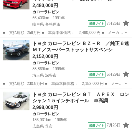
2,480,000円
カローラレビン
56,403km
1991年
7月26日
提携サイト
岐阜県 各務原市
■ 支払総額: 258万円 ■ 車両本体価格： 2,480,000 円 ■ メーカー
名： トヨタ ■ 車種名： カローラレビン ■ グレード名： Ｇ
岐阜
各務原市
カローラレビン
トヨタ カローラレビン ＢＺ－Ｒ ／純正６速
Ｔ ＡＰＥＸ ５速ミッション ４ＡＧ 後期モデル 禁煙車 エア
ＭＴ／スーパーストラットサスペンシ…
ロパーツ Ｆ...
2,152,000円
カローラレビン
85,869km
1999年
5月29日
提携サイト
埼玉県 深谷市
■ 支払総額: 230.8万円 ■ 車両本体価格： 2,152,000 円 ■ メーカ
ー名： トヨタ ■ 車種名： カローラレビン ■ グレード名： Ｂ
埼玉
深谷市
カローラレビン
トヨタ カローラレビン ＧＴ ＡＰＥＸ ロン
Ｚ－Ｒ ／純正６速ＭＴ／スーパーストラットサスペンション／キー
シャン１５インチホイール 車高調 …
レス／Ｗ...
2,998,000円
カローラレビン
136,931km
1985年
7月26日
提携サイト
広島県 呉市