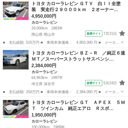
東京
西多摩郡
カローラレビン
トヨタ カローラレビン ＧＴＶ 白ＩＩ全塗
Ｔ ＡＰＥＸ ソレックス ステンタコ足 マフラー 新品車高調
装 実走行２９０００ｋｍ ２オーナー…
燃料タンク交...
4,950,000円
カローラレビン
29,000km
1983年
7月21日
提携サイト
岡山県 岡山市
■ 支払総額: 515万円 ■ 車両本体価格： 4,950,000 円 ■ メーカー
名： トヨタ ■ 車種名： カローラレビン ■ グレード名： ＧＴ
岡山
岡山市
カローラレビン
トヨタ カローラレビン ＢＺ－Ｒ ／純正６速
Ｖ 白ＩＩ全塗装 実走行２９０００ｋｍ ２オーナー ５ＭＴ 外
ＭＴ／スーパーストラットサスペンシ…
品フルエア...
2,384,000円
カローラレビン
64,863km
1997年
5月24日
提携サイト
埼玉県 深谷市
■ 支払総額: 250万円 ■ 車両本体価格： 2,384,000 円 ■ メーカー
名： トヨタ ■ 車種名： カローラレビン ■ グレード名： ＢＺ
埼玉
深谷市
カローラレビン
トヨタ カローラレビン ＧＴ ＡＰＥＸ ５Ｍ
－Ｒ ／純正６速ＭＴ／スーパーストラットサスペンション／キーレ
Ｔ ツインカム 純正エアロ Ｒスポ…
ス／Ｗエア...
1,950,000円
カローラレビン
100,000km
1989年