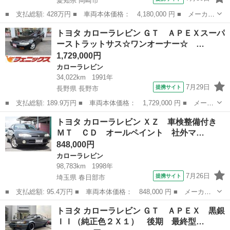
愛知県 岡崎市
■ 支払総額: 428万円 ■ 車両本体価格： 4,180,000 円 ■ メーカー
名： トヨタ ■ 車種名： カローラレビン ■ グレード名： Ｇ
愛知
岡崎市
カローラレビン
トヨタ カローラレビン ＧＴ ＡＰＥＸスーパ
Ｔ ３Ｓアルテッツァエンジンスワップ６速ワイドボディ公認 ■ 排
ーストラットサス☆ワンオーナー☆ …
気量： 2...
1,729,000円
カローラレビン
34,022km
1991年
7月29日
提携サイト
長野県 長野市
■ 支払総額: 189.9万円 ■ 車両本体価格： 1,729,000 円 ■ メーカ
ー名： トヨタ ■ 車種名： カローラレビン ■ グレード名： Ｇ
長野
長野市
カローラレビン
トヨタ カローラレビン ＸＺ 車検整備付き
Ｔ ＡＰＥＸスーパーストラットサス☆ワンオーナー☆ 禁煙車☆フ
ＭＴ ＣＤ オールペイント 社外マ…
ルノーマ...
848,000円
カローラレビン
98,783km
1998年
7月26日
提携サイト
埼玉県 春日部市
■ 支払総額: 95.4万円 ■ 車両本体価格： 848,000 円 ■ メーカー
名： トヨタ ■ 車種名： カローラレビン ■ グレード名： Ｘ
埼玉
春日部市
カローラレビン
トヨタ カローラレビン ＧＴ ＡＰＥＸ 黒銀
Ｚ 車検整備付き ＭＴ ＣＤ オールペイント 社外マフラー 社
ＩＩ（純正色２Ｘ１） 後期 最終型…
外エアーフィル...