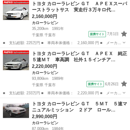
埼玉
ふじみ野市
カローラレビン
トヨタ カローラレビン ＧＴ ＡＰＥＸスーパ
Ｖ 純正５速 車高調 社外マフラー 社外ステアリング ■ 排気
ーストラットサス 実走行３万キロ代…
量： 16...
2,160,000円
カローラレビン
35,200km
1991年
7月1日
提携サイト
千葉県 千葉市
■ 支払総額: 225万円 ■ 車両本体価格： 2,160,000 円 ■ メーカー
名： トヨタ ■ 車種名： カローラレビン ■ グレード名： Ｇ
千葉
千葉市
カローラレビン
トヨタ カローラレビン ＧＴ ＡＰＥＸ 純正
Ｔ ＡＰＥＸスーパーストラットサス 実走行３万キロ代 純正５速
５速ＭＴ 車高調 社外１５インチア…
ＭＴ 運転席...
2,220,000円
カローラレビン
93,806km
1989年
6月26日
提携サイト
千葉県 千葉市
■ 支払総額: 233万円 ■ 車両本体価格： 2,220,000 円 ■ メーカー
名： トヨタ ■ 車種名： カローラレビン ■ グレード名： Ｇ
千葉
千葉市
カローラレビン
トヨタ カローラレビン ＧＴ ５ＭＴ ５速マ
Ｔ ＡＰＥＸ 純正５速ＭＴ 車高調 社外１５インチアルミ スポ
ニュアルミッション ２ドア ロール…
ーツグレード...
2,990,000円
カローラレビン
87,000km
1984年