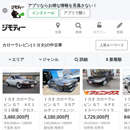
アプリならお得な情報を見逃さない！
インストール
アプリで開く
全国
検索
ログイン
投稿
カローラレビン(トヨタ)の中古車
人気キーワード
エリア
ジャンル
詳細
新着順
トヨタ カローラレ
トヨタ カローラレ
トヨタ カローラレ
ト
ビン ＧＴ ＡＥ１
ビン ＧＴ ３Ｓア
ビン ＧＴ ＡＰＥ
ビ
０１搭載・クロスミ
ルテッツァエンジン
Ｘスーパーストラッ
備
ッション・ＡＤＶＡ
スワップ６速ワイド
トサス☆ワンオーナ
Ｄ
3,480,000円
4,180,000円
1,729,000円
84
Ｎ Ａ３Ａホイー
ボディ公認 （検
ー☆ 禁煙車☆フル
ト
309,000km / 1985年
138,000km / 1986年
34,022km / 1991年
98,
ル・ＦＲＰボンネッ
8.12）
ノーマル車☆純正５
社
千葉県 柏市
愛知県 岡崎市
長野県 長野市
埼玉