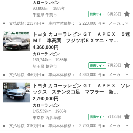
カローラレビン
93,806km
1989年
6月26日
提携サイト
千葉県 千葉市
■ 支払総額: 233万円 ■ 車両本体価格： 2,220,000 円 ■ メーカー
名： トヨタ ■ 車種名： カローラレビン ■ グレード名： Ｇ
千葉
千葉市
カローラレビン
トヨタ カローラレビン ＧＴ ＡＰＥＸ ５速
Ｔ ＡＰＥＸ 純正５速ＭＴ 車高調 社外１５インチアルミ スポ
ＭＴ 車高調 フジツボＥＸマニ・マ…
ーツグレード...
4,360,000円
カローラレビン
159,744km
1986年
7月23日
提携サイト
埼玉県 越谷市
■ 支払総額: 456万円 ■ 車両本体価格： 4,360,000 円 ■ メーカー
名： トヨタ ■ 車種名： カローラレビン ■ グレード名： Ｇ
埼玉
越谷市
カローラレビン
トヨタ カローラレビン ＧＴ ＡＰＥＸ ソレ
Ｔ ＡＰＥＸ ５速ＭＴ 車高調 フジツボＥＸマニ・マフラー Ｌ
ックス ステンタコ足 マフラー 新…
ＳＤ タイベ...
2,790,000円
カローラレビン
145,539km
1986年
7月23日
提携サイト
東京都 西多摩郡
■ 支払総額: 315万円 ■ 車両本体価格： 2,790,000 円 ■ メーカー
名： トヨタ ■ 車種名： カローラレビン ■ グレード名： Ｇ