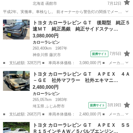
北海道 函館市
7月12日
平成2年。実働車。車検なし。 前オーナーから警告灯の関係でメータ
ー交換歴あり。走行は現在読みで29万キロです。 軽量化のためボンネ
北海道
函館市
カローラレビン
トヨタ カローラレビン ＧＴ 後期型 純正５
ット骨抜きしてます(FRPで強化)。サイドステップ片側破損あり、外装
速ＭＴ 純正黒銀 純正サイドステッ…
はキレイではありません。そ...
3,080,000円
カローラレビン
260,400km
1987年
7月5日
提携サイト
神奈川県 藤沢市
■ 支払総額: 328万円 ■ 車両本体価格： 3,080,000 円 ■ メーカー
名： トヨタ ■ 車種名： カローラレビン ■ グレード名： Ｇ
神奈川
藤沢市
カローラレビン
トヨタ カローラレビン ＧＴ ＡＰＥＸ ４Ａ
Ｔ 後期型 純正５速ＭＴ 純正黒銀 純正サイドステップリアスポ
－ＧＥ 社外マフラー 社外エキマニ…
イラー ハヤ...
2,480,000円
カローラレビン
265,057km
1983年
3月19日
提携サイト
埼玉県 ふじみ野市
■ 支払総額: 268万円 ■ 車両本体価格： 2,480,000 円 ■ メーカー
名： トヨタ ■ 車種名： カローラレビン ■ グレード名： Ｇ
埼玉
ふじみ野市
カローラレビン
トヨタ カローラレビン ＧＴ ＡＰＥＸ ＳＳ
Ｔ ＡＰＥＸ ４Ａ－ＧＥ 社外マフラー 社外エキマニ 車高調
Ｒ１５インチＡＷ／５バルブエンジン…
エンジンルー...