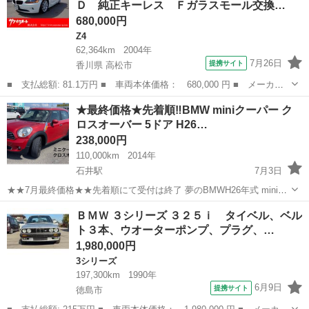
Ｄ 純正キーレス Ｆガラスモール交換…
メーカーナビ...
680,000円
Z4
62,364km
2004年
7月26日
提携サイト
香川県 高松市
■ 支払総額: 81.1万円 ■ 車両本体価格： 680,000 円 ■ メーカー
名： ＢＭＷ ■ 車種名： Ｚ４ ■ グレード名： ２．５ｉ 電動
香川
高松市
Z4
★最終価格★先着順‼️BMW miniクーパー ク
オープン ＨＩＤ 純正キーレス Ｆガラスモール交換済 カウルト
ロスオーバー 5ドア H26…
ップパネル交...
238,000円
110,000km
2014年
石井駅
7月3日
★★7月最終価格★★先着順にて受付は終了 夢のBMWH26年式 miniク
ーパー クロスオーバー5ドア カーナビ/Etc/ドラレコ/AT/5人乗り/バッ
徳島
名西郡
石井駅
BMW
ＢＭＷ ３シリーズ ３２５ｉ タイベル、ベル
クカメラ 現在一時抹消中【車検2年付希望の方10万にて税込】 7...
ト３本、ウオーターポンプ、プラグ、…
1,980,000円
3シリーズ
197,300km
1990年
6月9日
提携サイト
徳島市