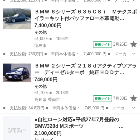
■ 支払総額: 215万円 ■ 車両本体価格： 1,980,000 円 ■ メーカー
名： ＢＭＷ ■ 車種名： ３シリーズ ■ グレード名： ３２５
徳島
徳島市
3シリーズ
ＢＭＷ ６シリーズ ６３５ＣＳｉ Ｍテクスポ
ｉ タイベル、ベルト３本、ウオーターポンプ、プラグ、 ディス
イラーキット付バッファロー本革電動…
ビ、 ディスキ...
7,400,000円
その他
51,000km
1986年
2月26日
提携サイト
徳島市
■ 支払総額: 750万円 ■ 車両本体価格： 7,400,000 円 ■ メーカー
名： ＢＭＷ ■ 車種名： ６シリーズ ■ グレード名： ６３５Ｃ
徳島
徳島市
その他
ＢＭＷ ２シリーズ ２１８ｄアクティブツアラ
Ｓｉ Ｍテクスポイラーキット付バッファロー本革電動シート ルー
ー ディーゼルターボ 純正ＨＤＤナ…
フ張替済み...
749,000円
その他
61,700km
2016年
7月30日
提携サイト
高知県 香南市
■ 支払総額: 84.8万円 ■ 車両本体価格： 749,000 円 ■ メーカー
名： ＢＭＷ ■ 車種名： ２シリーズ ■ グレード名： ２１８ｄ
高知
香南市
その他
●自社ローン対応●平成27年7月登録の
アクティブツアラー ディーゼルターボ 純正ＨＤＤナビ バックカ
BMW320d Mスポーツ …
メラ 純正ミ...
2,100,000円