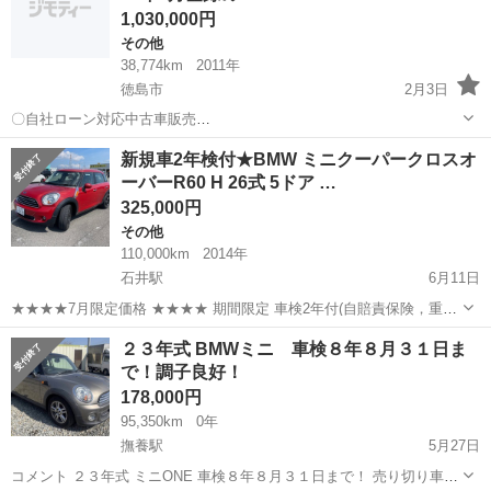
1,030,000円
その他
38,774km
2011年
徳島市
2月3日
〇自社ローン対応中古車販売
〇 ☆どなたでもローン対
徳島
徳島市
その他
車両
新規車2年検付★BMW ミニクーパークロスオ
応可能☆ １、勤続年数の短い方や自営業の方 ２、パ
ーバーR60 H 26式 5ドア …
ートをされる主婦の方や派遣社員の方 ３、自己破産等をされ...
325,000円
その他
110,000km
2014年
石井駅
6月11日
★★★★7月限定価格 ★★★★ 期間限定 車検2年付(自賠責保険，重量
税込み、書類車検整備付き、ナンバー代、印紙代含む) 別途費用 自動
徳島
名西郡
石井駅
その他
SUV
２３年式 BMWミニ 車検８年８月３１日ま
車税『月割り』年39,500➗12✖️残期間6月登26,000円 リサイクル17,...
で！調子良好！
178,000円
95,350km
0年
撫養駅
5月27日
コメント ２３年式 ミニONE 車検８年８月３１日まで！ 売り切り車両