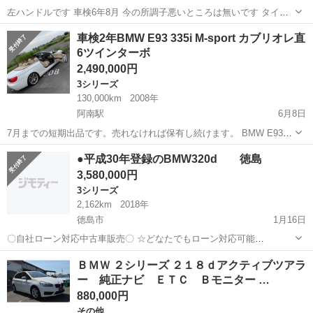
左ハンドルです 車検6年8月 今の所調子悪いところは無いです タイミ
ングチェーンです 2500ccです 直接取りに来てくれる方宜しくお願い
徳島
板野郡
勝瑞駅
5シリーズ
左ハンドル
車検2年BMW E93 335i M-sport カブリオレ直
します
6ツインターボ
2,490,000円
3シリーズ
130,000km
2008年
阿南駅
6月8日
7月までの短期出品です。売れなければ保有し続けます。 BMW E93
335i M-sport カブリオレ前期 総走行距離13万キロ 2008年製 後期と
徳島
阿南市
阿南駅
3シリーズ
エンジン
●平成30年登録のBMW320d 徳島
違い、ヘッドライトの細目がシャープな印象を与えます。 N54型
3,580,000円
シ...
3シリーズ
2,162km
2018年
徳島市
1月16日
〇自社ローン対応中古車販売〇 ☆どなたでもローン対応可能
☆ １、勤続年数の短い方や自営業の方 ２、パートを
徳島
徳島市
3シリーズ
車両
ＢＭＷ ２シリーズ ２１８ｄアクティブツアラ
される主婦の方や派遣社員の方 ３、自己破産等をされた方やローンが
ー 純正ナビ ＥＴＣ Ｂモニター …
組めない方 ４、他社様で...
880,000円
その他