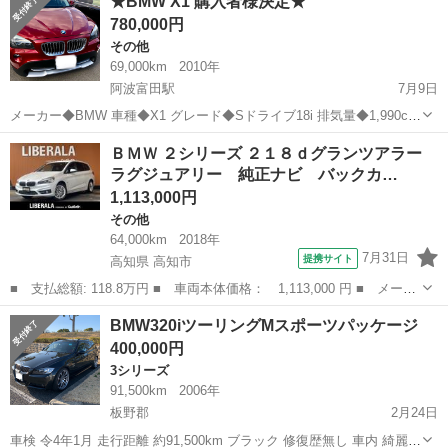
★BMW X1 購入者様決定★
主婦の方や派遣社員の方 ３、自己破産等をされた方やローンが組めな
780,000円
い方 ４、他...
その他
69,000km
2010年
阿波富田駅
7月9日
メーカー◆BMW 車種◆X1 グレード◆Sドライブ18i 排気量◆1,990cc
年式◆2010年10月 ...
徳島
徳島市
阿波富田駅
その他
売り切り
ＢＭＷ ２シリーズ ２１８ｄグランツアラー
ラグジュアリー 純正ナビ バックカ…
1,113,000円
その他
64,000km
2018年
7月31日
提携サイト
高知県 高知市
■ 支払総額: 118.8万円 ■ 車両本体価格： 1,113,000 円 ■ メーカ
ー名： ＢＭＷ ■ 車種名： ２シリーズ ■ グレード名： ２１８
高知
高知市
その他
BMW320iツーリングMスポーツパッケージ
ｄグランツアラー ラグジュアリー 純正ナビ バックカメラ 黒レ
400,000円
ザーシー...
3シリーズ
91,500km
2006年
板野郡
2月24日
車検 令4年1月 走行距離 約91,500km ブラック 修復歴無し 車内 綺麗で