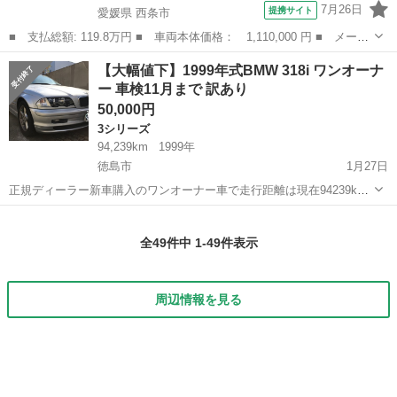
7月26日
提携サイト
愛媛県 西条市
■ 支払総額: 119.8万円 ■ 車両本体価格： 1,110,000 円 ■ メーカ
ー名： ＢＭＷ ■ 車種名： １シリーズ ■ グレード名： １１８
愛媛
西条市
1シリーズ
【大幅値下】1999年式BMW 318i ワンオーナ
ｉ スタイル 後期 純正ナビ リアビューカメラ ＦＲパークディ
ー 車検11月まで 訳あり
スタンス...
50,000円
3シリーズ
94,239km
1999年
徳島市
1月27日
正規ディーラー新車購入のワンオーナー車で走行距離は現在94239km
で実走ですが少々動かすかもしれません。 写真の通り、ホワイトウイ
徳島
徳島市
3シリーズ
リセット
ンカー、アルミホイール、ウッドパネルなど装着しています。 車検は
全49件中 1-49件表示
平成30年11月までありま...
周辺情報を見る