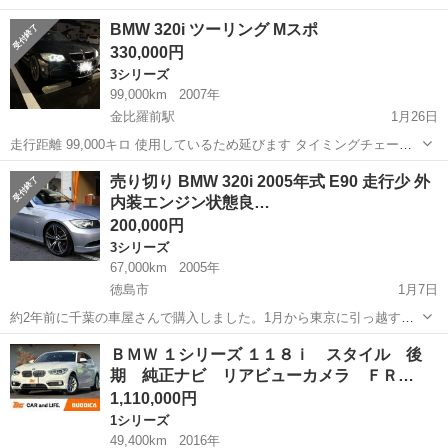
す 現車確認いつでも大丈夫です！ タバコ吸いません（前オーナーが喫
徳島
板野郡
3シリーズ
走行距離
BMW 320i ツーリング Mスポ
煙者かはわかりませんが非喫煙者の私にはタバコ臭くは感じませんで
330,000円
した） 車検...
3シリーズ
99,000km
2007年
金比羅前駅
1月26日
走行距離 99,000キロ 使用しているため延びます タイミングチェーン
なのでベルト交換不要です 2020年1月ステアリングセンサー交換済
徳島
板野郡
金比羅前駅
3シリーズ
走行距離
売り切り BMW 320i 2005年式 E90 走行少 外
2020年2月オイル交換済 年式 平成19年 車検 令和3年2月末 色 ブラ...
内装エンジン状態良…
200,000円
3シリーズ
67,000km
2005年
徳島市
1月7日
約2年前に千葉の車屋さんで購入しました。1月から東京に引っ越すた
め不要になり売却します。年式は古いですが走行距離は少なく、禁煙
徳島
徳島市
3シリーズ
エンジン
ＢＭＷ １シリーズ １１８ｉ スタイル 後
車で、外装・内装ともに綺麗な状態です。エンジンや足周りの状態も
期 純正ナビ リアビューカメラ ＦＲ…
良く、ガレージに駐車しているため雨風...
1,110,000円
1シリーズ
49,400km
2016年