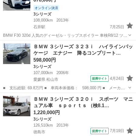
オンライン決済
3シリーズ
108,000km
2013年
石井駅
7月25日
BMW F30 320d 人気のディーゼル・リップスポイラー 車検R8/12 ツイ
ンパワーターボ エラー無し(たまに、フューエルプレッシャーエラー)
徳島
名西郡
石井駅
3シリーズ
ＢＭＷ ３シリーズ ３２３ｉ ハイラインパッ
交換予定、部品注文中・又、交換したらISTAにて診断予定 モニタ...
ケージ エナジー 降るコンプリート…
598,000円
3シリーズ
107,000km
2006年
4月24日
提携サイト
愛媛県 松山市
■ 支払総額: 69.8万円 ■ 車両本体価格： 598,000 円 ■ メーカー
名： ＢＭＷ ■ 車種名： ３シリーズ ■ グレード名： ３２３
愛媛
松山市
3シリーズ
ＢＭＷ ３シリーズ ３２０ｉ スポーツ マニ
ｉ ハイラインパッケージ エナジー 降るコンプリート バックカ
ュアル車 ｓｐｏｒｔｓ （検8.1…
メラ ナビ ア...
1,220,000円
3シリーズ
126,510km
2013年
7月19日
提携サイト
徳島市