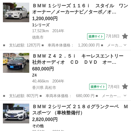
名： ＢＭＷ ■ 車種名： ４シリーズ ■ グレード名： ４２０ｉ
徳島
徳島市
その他
ＢＭＷ １シリーズ １１６ｉ スタイル ワン
グランクーペ Ｍスポーツ Ｒ２．４．６記録簿付／本革シート／メ
オーナー／メーカーナビ／ターボ／オ…
ーカーナビ...
1,200,000円
1シリーズ
17,523km
2014年
7月18日
提携サイト
徳島市
■ 支払総額: 128万円 ■ 車両本体価格： 1,200,000 円 ■ メーカー
名： ＢＭＷ ■ 車種名： １シリーズ ■ グレード名： １１６
徳島
徳島市
1シリーズ
ＢＭＷ Ｚ４ ２．５ｉ キーレスエントリー
ｉ スタイル ワンオーナー／メーカーナビ／ターボ／オートライト
社外オーディオ ＣＤ ＤＶＤ オー…
／レインセン...
680,000円
Z4
40,466km
2004年
7月4日
提携サイト
香川県 高松市
■ 支払総額: 80万円 ■ 車両本体価格： 680,000 円 ■ メーカー
名： ＢＭＷ ■ 車種名： Ｚ４ ■ グレード名： ２．５ｉ キー
香川
高松市
Z4
ＢＭＷ ２シリーズ ２１８ｄグランクーペ Ｍ
レスエントリー 社外オーディオ ＣＤ ＤＶＤ オートエアコン
スポーツ （車検整備付）
純正アルミホイー...
2,820,000円
その他