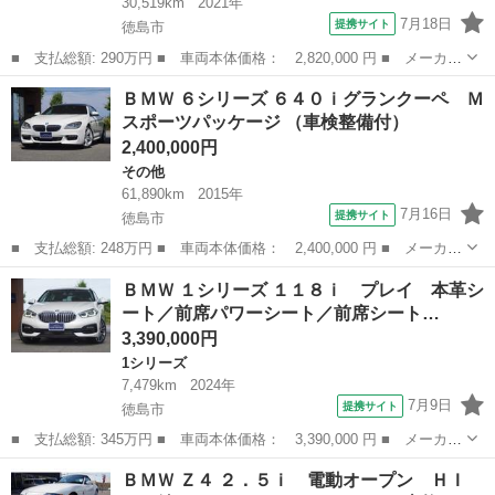
30,519km
2021年
7月18日
提携サイト
徳島市
■ 支払総額: 290万円 ■ 車両本体価格： 2,820,000 円 ■ メーカー
名： ＢＭＷ ■ 車種名： ２シリーズ ■ グレード名： ２１８ｄ
徳島
徳島市
その他
ＢＭＷ ６シリーズ ６４０ｉグランクーペ Ｍ
グランクーペ Ｍスポーツ ■ 排気量： 2000cc ■ ドア枚数： 4...
スポーツパッケージ （車検整備付）
2,400,000円
その他
61,890km
2015年
7月16日
提携サイト
徳島市
■ 支払総額: 248万円 ■ 車両本体価格： 2,400,000 円 ■ メーカー
名： ＢＭＷ ■ 車種名： ６シリーズ ■ グレード名： ６４０ｉ
徳島
徳島市
その他
ＢＭＷ １シリーズ １１８ｉ プレイ 本革シ
グランクーペ Ｍスポーツパッケージ ■ 排気量： 3000cc ■ ド
ート／前席パワーシート／前席シート…
ア...
3,390,000円
1シリーズ
7,479km
2024年
7月9日
提携サイト
徳島市
■ 支払総額: 345万円 ■ 車両本体価格： 3,390,000 円 ■ メーカー
名： ＢＭＷ ■ 車種名： １シリーズ ■ グレード名： １１８
徳島
徳島市
1シリーズ
ＢＭＷ Ｚ４ ２．５ｉ 電動オープン ＨＩ
ｉ プレイ 本革シート／前席パワーシート／前席シートヒーター／