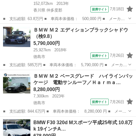
152,072km
2013年
7月18日
提携サイト
香川県 仲多度郡
■ 支払総額: 63.8万円 ■ 車両本体価格： 500,000 円 ■ メーカー
名： ＢＭＷ ■ 車種名： ３シリーズ ■ グレード名： ３２０
香川
仲多度郡
3シリーズ
ＢＭＷ Ｍ２ エディションブラックシャドウ
ｄ バックモニター パワーシート １８インチＡＷ パドルシフ
（検9.8）
ト 純正ナビ ■...
5,790,000円
25,927km
2018年
7月26日
提携サイト
徳島市
■ 支払総額: 585万円 ■ 車両本体価格： 5,790,000 円 ■ メーカー
名： ＢＭＷ ■ 車種名： Ｍ２ ■ グレード名： エディションブ
徳島
徳島市
BMW
ＢＭＷ Ｍ２ ベースグレード ハイラインパッ
ラックシャドウ ■ 排気量： 3000cc ■ ドア枚数： クーペ ■ ...
ケージ 電動サンルーフ／Ｈａｒｍａ…
8,280,000円
7,300km
2023年
7月26日
提携サイト
徳島市
■ 支払総額: 844.6万円 ■ 車両本体価格： 8,280,000 円 ■ メーカ
ー名： ＢＭＷ ■ 車種名： Ｍ２ ■ グレード名： ベースグレー
徳島
徳島市
BMW
BMW F30 320d Mスポーツ平成25年式 10.8万
ド ハイラインパッケージ 電動サンルーフ／Ｈａｒｍａｎ Ｋａｒ
k 19インチA…
ｄｏｎサ...
678,000円