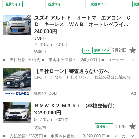
／地デジテレビ／前
／シートヒーター／
提携サイト
提携サイト
提携サイト
提
後パークディスタン
運転席電動シート／
スコントロール／衝
１８インチホイール
スズキ アルト Ｆ オートマ エアコン Ｃ
突軽減ブレーキ／ラ
／ドライビングアシ
Ｄ キーレス ＷＡＢ オートレベライ…
ンフラットタイヤ／
スタントプロフェッ
240,000円
Ｒビューカメラ／自
ショナル／パーキン
動防眩ルーム／ドア
グアシストプラス
アルト
ミラー （車検整備
（車検整備付）
76,415km
2010年
付）
7月24日
提携サイト
徳島市
■ 支払総額: 30万円 ■ 車両本体価格： 240,000 円 ■ メーカー
名： スズキ ■ 車種名： アルト ■ グレード名： Ｆ オート
徳島
徳島市
アルト
オートマ
【自社ローン】審査通らない方へ
マ エアコン ＣＤ キーレス ＷＡＢ オートレベライザー ■ 排
自社ローンなら「じしゃロン」。他社の審査に通らなか
気量： 660c...
った方も
Ad
株式会社IDOM
ＢＭＷ Ｘ２ Ｍ３５ｉ （車検整備付）
3,290,000円
56,770km
2021年
8月2日
提携サイト
徳島市
■ 支払総額: 335万円 ■ 車両本体価格： 3,290,000 円 ■ メーカー