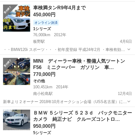
品に錆や劣化はありますが美車です。 ウインドシールド、エンジンガ
徳島
徳島市
佐古駅
その他
エンジン
車検満タンR9年4月まで
ード、サイドバッグ付き フロントタイヤひび割れ交換時期 ETC付き
450,000円
興味のある...
オンライン決済
1シリーズ
76,000km
2012年
板野駅
4月6日
・・BMW120i スポーツ・・ ・初年度登録 平成24年2月 ・車検有効期
限 令和9年4月 2年満タン ・走行距離 : 76,000キロ ( 使用中の為 若
徳島
板野郡
板野駅
1シリーズ
エレメント
MINI ディーラー車検・整備人気ツートン
干増えます) ・ホワイト 車の調子...
F56 ミニクーパー ガソリン 車…
770,000円
その他
100,451km
2014年
南小松島駅
12月4日
新車より２オーナー 2018年10月オークション会場（USS名古屋）にて
落札後ディーラー「ミニ徳島」様にて整備一式。 購入後～毎回ディー
徳島
小松島市
南小松島駅
その他
MINI
ＢＭＷ ５シリーズ ５２３ｄ バックモニター
ラー「ミニ徳島」様にて車検・整備を受けています。 個人的には現在
カメラ 純正ナビ クルーズコントロ…
「エア...
950,000円
5シリーズ