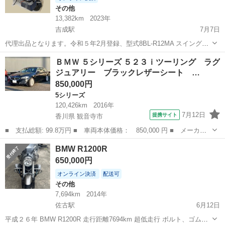
その他
13,382km
2023年
吉成駅
7月7日
代理出品となります。令和５年2月登録、型式8BL-R12MA スイングア
ームのプロテクションシールとセンタースタンドグリップ、折りたた
徳島
徳島市
吉成駅
その他
ＢＭＷ ５シリーズ ５２３ｉツーリング ラグ
み式 SCプロジェクトチタンマフラー、カタログでは車検対応となって
ジュアリー ブラックレザーシート …
います。 両側にエ...
850,000円
5シリーズ
120,426km
2016年
7月12日
提携サイト
香川県 観音寺市
■ 支払総額: 99.8万円 ■ 車両本体価格： 850,000 円 ■ メーカー
名： ＢＭＷ ■ 車種名： ５シリーズ ■ グレード名： ５２３ｉ
香川
観音寺市
5シリーズ
BMW R1200R
ツーリング ラグジュアリー ブラックレザーシート ナビ テレ
650,000円
ビ バックモニ...
オンライン決済
配送可
その他
7,694km
2014年
佐古駅
6月12日
平成２６年 BMW R1200R 走行距離7694km 超低走行 ボルト、ゴム部