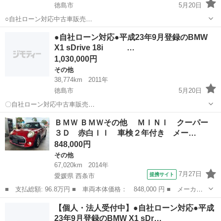
徳島市
5月20日
○自社ローン対応中古車販売
○ ☆どなたでもローン対応
徳島
徳島市
その他
車両
●自社ローン対応●平成23年9月登録のBMW
可能☆ １、勤続年数の短い方や自営業の方 ２、パー
X1 sDrive 18i …
トをされる主婦の方や派遣社員の方 ３、自己破産等をされた...
1,030,000円
その他
38,774km
2011年
徳島市
5月20日
〇自社ローン対応中古車販売
〇 ☆どなたでもローン対
徳島
徳島市
その他
車両
ＢＭＷ ＢＭＷその他 ＭＩＮＩ クーパー
応可能☆ １、勤続年数の短い方や自営業の方 ２、パ
３Ｄ 赤白ＩＩ 車検２年付き メー…
ートをされる主婦の方や派遣社員の方 ...
848,000円
その他
67,020km
2014年
7月27日
提携サイト
愛媛県 西条市
■ 支払総額: 96.8万円 ■ 車両本体価格： 848,000 円 ■ メーカー
名： ＢＭＷ ■ 車種名： ＢＭＷその他 ■ グレード名： ＭＩ
愛媛
西条市
その他
【個人・法人受付中】●自社ローン対応●平成
ＮＩ クーパー ３Ｄ 赤白ＩＩ 車検２年付き メーカーナビ Ｂ
23年9月登録のBMW X1 sDr…
ｌｕｅｔｏｏ...