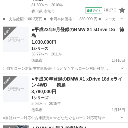
81,800km
2016年
7月27日
提携サイト
香川県 高松市
■ 支払総額: 106.3万円 ■ 車両本体価格： 880,000 円 ■ メーカー
名： ＢＭＷ ■ 車種名： ２シリーズ ■ グレード名： ２１８ｄ
香川
高松市
その他
●平成23年9月登録のBMW X1 sDrive 18i 徳
アクティブツアラー 純正ナビ ＥＴＣ Ｂモニター ■ 排気量：
島
2000...
1,030,000円
1シリーズ
38,774km
2011年
徳島市
1月16日
〇自社ローン対応中古車販売〇 ☆どなたでもローン対応可能
☆ １、勤続年数の短い方や自営業の方 ２、パ
徳島
徳島市
1シリーズ
車両
●平成30年登録のBMW X1 xDrive 18d xライ
ートをされる主婦の方や派遣社員の方 ３、自己破産等をされた方やロ
ン 4WD 徳島
ーンが組めない方 ４、他...
3,780,000円
1シリーズ
3,980km
2018年
徳島市
1月16日
○自社ローン対応中古車販売○ ☆どなたでもローン対応可能☆
１、勤続年数の短い方や自営業の方 ２、パートをされる
徳島
徳島市
1シリーズ
車両