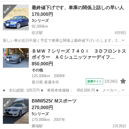
徳島
名西郡
3シリーズ
最終値下げです、車庫の関係上話しの早い人
170,000円
3シリーズ
92,000km
佐古駅
4月9日
新しい車が近日中届く予定で車庫な関係上最終値下げいたします。19
年式320クーペになります。車検わ来年3月まであります、走行距離9万
徳島
徳島市
佐古駅
3シリーズ
エンジン
ＢＭＷ ７シリーズ ７４０ｉ ３Ｄフロントス
2000キロOPカラーのブルーメタリックにOPのベージュ革になりま
ポイラー ＡＣシュニッツァーデイフ…
す。革の状態わ、すこぶるい...
850,000円
その他
125,000km
2008年
3月29日
提携サイト
香川県 善通寺市
■ 支払総額: 105万円 ■ 車両本体価格： 850,000 円 ■ メーカー
名： ＢＭＷ ■ 車種名： ７シリーズ ■ グレード名： ７４０
香川
善通寺市
その他
BMW525i' Mスポーツ
ｉ ３Ｄフロントスポイラー ＡＣシュニッツァーデイフェーザー
270,000円
車高調新品 純正...
5シリーズ
170,000km
2007年
勝瑞駅
2月26日