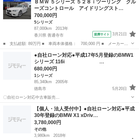
ＢＭＷ ５シリーズ ５２８ｉツーリング クル
ン対応可能☆ １、勤続年数の短い方や自営業の方
ーズコントロール アイドリングスト…
２、パートをされる主婦の方や派遣社員の方 ３、自己破産等を...
700,000円
5シリーズ
87,000km
2013年
3月21日
提携サイト
香川県 善通寺市
■ 支払総額: 89万円 ■ 車両本体価格： 700,000 円 ■ メーカー
名： ＢＭＷ ■ 車種名： ５シリーズ ■ グレード名： ５２８ｉ
香川
善通寺市
5シリーズ
●自社ローン対応●平成17年5月登録のBMW1
ツーリング クルーズコントロール アイドリングストップ パドル
シリーズ 116i …
シフト 純正ＨＤ...
680,000円
1シリーズ
85,340km
2005年
徳島市
5月20日
〇自社ローン対応中古車販売
〇 ☆どなたでもローン
徳島
徳島市
1シリーズ
車両
【個人・法人受付中】●自社ローン対応●平成
対応可能☆ １、勤続年数の短い方や自営業の方 ２、
30年登録のBMW X1 xDriv…
パートをされる主婦の方や派遣社員の方 ３、自己破産等をさ...
3,780,000円
その他
3,980km
2018年