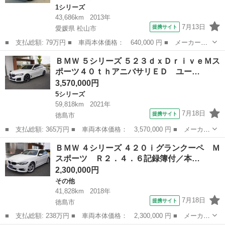
1シリーズ
43,686km
2013年
7月13日
提携サイト
愛媛県 松山市
■ 支払総額: 79万円 ■ 車両本体価格： 640,000 円 ■ メーカー
名： ＢＭＷ ■ 車種名： １シリーズ ■ グレード名： １１６
愛媛
松山市
1シリーズ
ＢＭＷ ５シリーズ ５２３ｄｘＤｒｉｖｅＭス
ｉ １１６ｉ ファッショニスタ 限定車 ｉＤｒｉｖｅ Ｂカメ
ポーツ４０ｔｈアニバサリＥＤ ユー…
ラ Ｂｌｕｅｔｏｏｔ...
3,570,000円
5シリーズ
59,818km
2021年
7月18日
提携サイト
徳島市
■ 支払総額: 365万円 ■ 車両本体価格： 3,570,000 円 ■ メーカー
名： ＢＭＷ ■ 車種名： ５シリーズ ■ グレード名： ５２３ｄ
徳島
徳島市
5シリーズ
ＢＭＷ ４シリーズ ４２０ｉグランクーペ Ｍ
ｘＤｒｉｖｅＭスポーツ４０ｔｈアニバサリＥＤ ユーザー買取車両
スポーツ Ｒ２．４．６記録簿付／本…
／保証書付...
2,300,000円
その他
41,828km
2018年
7月18日
提携サイト
徳島市
■ 支払総額: 238万円 ■ 車両本体価格： 2,300,000 円 ■ メーカー