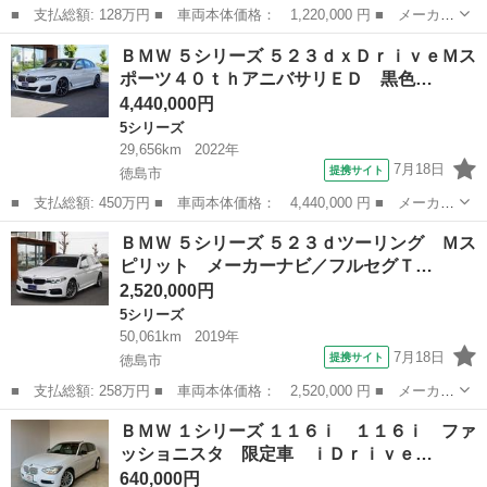
■ 支払総額: 128万円 ■ 車両本体価格： 1,220,000 円 ■ メーカー
名： ＢＭＷ ■ 車種名： ３シリーズ ■ グレード名： ３２０
徳島
徳島市
3シリーズ
ＢＭＷ ５シリーズ ５２３ｄｘＤｒｉｖｅＭス
ｉ スポーツ マニュアル車 ｓｐｏｒｔｓ ■ 排気量： 2000cc
ポーツ４０ｔｈアニバサリＥＤ 黒色…
■ ...
4,440,000円
5シリーズ
29,656km
2022年
7月18日
提携サイト
徳島市
■ 支払総額: 450万円 ■ 車両本体価格： 4,440,000 円 ■ メーカー
名： ＢＭＷ ■ 車種名： ５シリーズ ■ グレード名： ５２３ｄ
徳島
徳島市
5シリーズ
ＢＭＷ ５シリーズ ５２３ｄツーリング Ｍス
ｘＤｒｉｖｅＭスポーツ４０ｔｈアニバサリＥＤ 黒色レザーシート
ピリット メーカーナビ／フルセグＴ…
／ＨＤＤナ...
2,520,000円
5シリーズ
50,061km
2019年
7月18日
提携サイト
徳島市
■ 支払総額: 258万円 ■ 車両本体価格： 2,520,000 円 ■ メーカー
名： ＢＭＷ ■ 車種名： ５シリーズ ■ グレード名： ５２３ｄ
徳島
徳島市
5シリーズ
ＢＭＷ １シリーズ １１６ｉ １１６ｉ ファ
ツーリング Ｍスピリット メーカーナビ／フルセグＴＶ／バックモ
ッショニスタ 限定車 ｉＤｒｉｖｅ…
ニタ／アダ...
640,000円