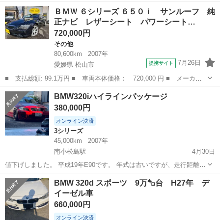
になります。 エンジン・AＴ・ＡＣ良好ですので、ご安心ください。
徳島
鳴門市
撫養駅
BMW
車両
ＢＭＷ ６シリーズ ６５０ｉ サンルーフ 純
外装・・全体的に綺麗です。画像での確認お願いします 内装・・中古
正ナビ レザーシート パワーシート…
車としての使用感はあり...
720,000円
その他
80,600km
2007年
7月26日
提携サイト
愛媛県 松山市
■ 支払総額: 99.1万円 ■ 車両本体価格： 720,000 円 ■ メーカー
名： ＢＭＷ ■ 車種名： ６シリーズ ■ グレード名： ６５０
愛媛
松山市
その他
BMW320iハイラインパッケージ
ｉ サンルーフ 純正ナビ レザーシート パワーシート シートヒ
380,000円
ーター ミラー...
オンライン決済
3シリーズ
45,000km
2007年
南小松島駅
4月30日
値下げしました。 平成19年E90です。 年式は古いですが、走行距離
45000キロと少なく、 NKBフルエアロに、NKB19インチ、ルーフブラ
徳島
小松島市
南小松島駅
3シリーズ
走行距離
BMW 320d スポーツ 9万㌔台 H27年 デ
ック塗装 スーパースプリンターマフラー、Ｎ&kエアクリーナ 車高
イーゼル車
調、内装カーボン調...
660,000円
オンライン決済