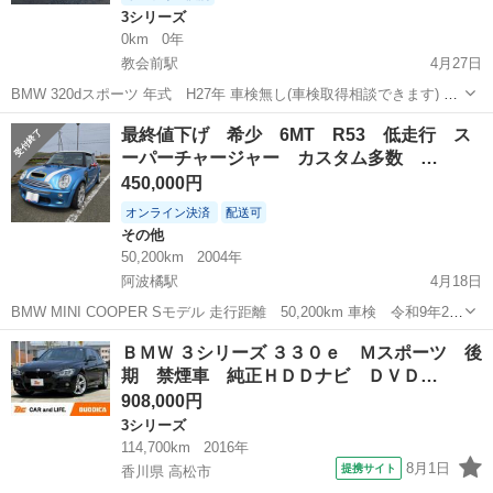
3シリーズ
0km
0年
教会前駅
4月27日
BMW 320dスポーツ 年式 H27年 車検無し(車検取得相談できます) 走
行距離 96234キロ 燃費 デイーゼル シート調整機能 電動メモリ機能
徳島
鳴門市
教会前駅
3シリーズ
エンジン
最終値下げ 希少 6MT R53 低走行 ス
スポーツシート バックカメラ プッシュスタート スタートキー2個 キ
ーパーチャージャー カスタム多数 …
セ...
450,000円
オンライン決済
配送可
その他
50,200km
2004年
阿波橘駅
4月18日
BMW MINI COOPER Sモデル 走行距離 50,200km 車検 令和9年2月
18日 初度登録H16.3(スーパーチャージャーモデル) 水色 ショートシフ
徳島
阿南市
阿波橘駅
その他
スーパーチャージャー
ＢＭＷ ３シリーズ ３３０ｅ Ｍスポーツ 後
ト化 ETC 禁煙、ペットなし 【外装】...
期 禁煙車 純正ＨＤＤナビ ＤＶＤ…
908,000円
3シリーズ
114,700km
2016年
8月1日
提携サイト
香川県 高松市