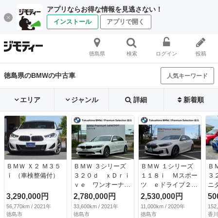
アプリならお得な情報を見逃さない！
インストール
アプリで開く
徳島県
検索
ログイン
投稿
徳島県のBMWの中古車
人気キーワード
エリア
ジャンル
詳細
新着順
ＢＭＷ Ｘ２ Ｍ３５
ＢＭＷ ３シリーズ
ＢＭＷ １シリーズ
Ｂ
ｉ （車検整備付）
３２０ｄ ｘＤｒｉ
１１８ｉ Ｍスポー
３
ｖｅ ワンオーナー
ツ ｅドライブ２
ニ
／アクティブクルー
０ Ｍスポーツ／禁
ト
3,290,000円
2,780,000円
2,530,000円
50
ズコントロール／シ
煙車／衝突軽減ブレ
Ｗ
56,770km / 2021年
33,600km / 2021年
11,000km / 2020年
152
ートヒーター（前）
ーキ／全周囲カメラ
純正
徳島市
徳島市
徳島市
香川