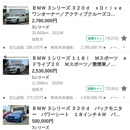
名： ＢＭＷ ■ 車種名： Ｘ２ ■ グレード名： Ｍ３５ｉ ■ 排
徳島
徳島市
BMW
ＢＭＷ ３シリーズ ３２０ｄ ｘＤｒｉｖｅ
気量： 2000cc ■ ドア枚数： 5D ■ ミッション： AT8速...
ワンオーナー／アクティブクルーズコ…
2,780,000円
3シリーズ
33,600km
2021年
7月27日
提携サイト
徳島市
■ 支払総額: 295.4万円 ■ 車両本体価格： 2,780,000 円 ■ メーカ
ー名： ＢＭＷ ■ 車種名： ３シリーズ ■ グレード名： ３２０
徳島
徳島市
3シリーズ
ＢＭＷ １シリーズ １１８ｉ Ｍスポーツ ｅ
ｄ ｘＤｒｉｖｅ ワンオーナー／アクティブクルーズコントロール
ドライブ２０ Ｍスポーツ／禁煙車／…
／シート...
2,530,000円
1シリーズ
11,000km
2020年
7月26日
提携サイト
徳島市
■ 支払総額: 273.2万円 ■ 車両本体価格： 2,530,000 円 ■ メーカ
ー名： ＢＭＷ ■ 車種名： １シリーズ ■ グレード名： １１８
徳島
徳島市
1シリーズ
ＢＭＷ ３シリーズ ３２０ｄ バックモニタ
ｉ Ｍスポーツ ｅドライブ２０ Ｍスポーツ／禁煙車／衝突軽減ブ
ー パワーシート １８インチＡＷ パ…
レーキ／...
500,000円
3シリーズ