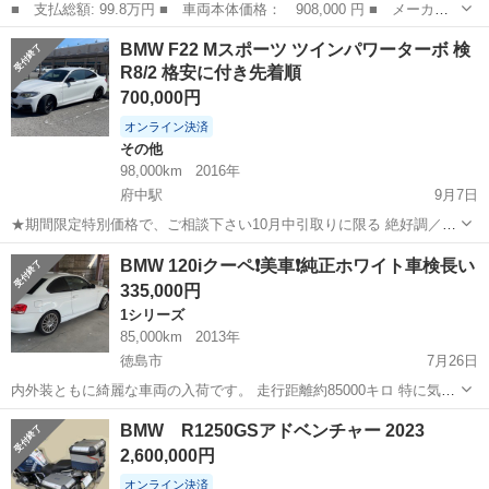
■ 支払総額: 99.8万円 ■ 車両本体価格： 908,000 円 ■ メーカー
名： ＢＭＷ ■ 車種名： ３シリーズ ■ グレード名： ３３０
香川
高松市
3シリーズ
BMW F22 Mスポーツ ツインパワーターボ 検
ｅ Ｍスポーツ 後期 禁煙車 純正ＨＤＤナビ ＤＶＤ Ｂカメ
R8/2 格安に付き先着順
ラ ステリモ Ａ...
700,000円
オンライン決済
その他
98,000km
2016年
府中駅
9月7日
★期間限定特別価格で、ご相談下さい10月中引取りに限る 絶好調／エ
ラーメッセージ無し 内外装美車 諸費用 残、自賠責月割り 重
徳島
徳島市
府中駅
その他
諸費用
BMW 120iクーペ❗️美車❗️純正ホワイト車検長い
量税月割り リサイクル税 自動車税月割り 書類費
335,000円
用
1シリーズ
85,000km
2013年
徳島市
7月26日
内外装ともに綺麗な車両の入荷です。 走行距離約85000キロ 特に気に
なる異音なども無く快適な車両になります。 チェックランプも点灯し
徳島
徳島市
1シリーズ
車両
BMW R1250GSアドベンチャー 2023
ておりません。 車両メンテナンスの為、エンジン始動、多少の走行も
2,600,000円
しております。 ブレーキ...
オンライン決済