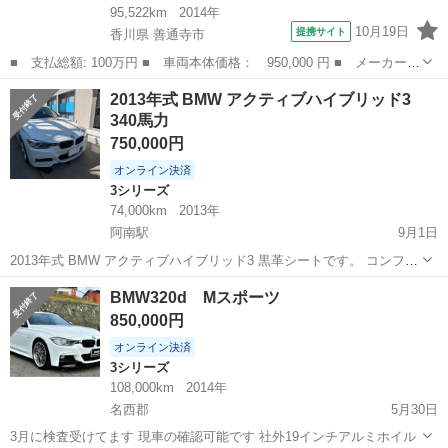
95,522km
2014年
10月19日
提携サイト
香川県 善通寺市
■ 支払総額: 100万円 ■ 車両本体価格： 950,000 円 ■ メーカー
名： ＢＭＷ ■ 車種名： ５シリーズ ■ グレード名： ５２３
香川
善通寺市
5シリーズ
2013年式 BMW アクティブハイブリッド3
ｄ バックモニターカメラ 純正ナビ クルーズコントロール パワ
340馬力
ーシート ■ 排...
750,000円
オンライン決済
3シリーズ
74,000km
2013年
阿南駅
9月1日
2013年式 BMW アクティブハイブリッド3 黒革シートです。 コンフォ
ートアクセス等のコーディングはしてますが 基本ノーマル使用です。
徳島
阿南市
阿南駅
3シリーズ
ハイブリッド
BMW320d Mスポーツ
バッテリー大小2つ今年交換してます。 ブレーキパッド5-6mmはあ...
850,000円
オンライン決済
3シリーズ
108,000km
2014年
名西郡
5月30日
3月に検査受けてます 現車の確認可能です 社外19インチアルミホイル