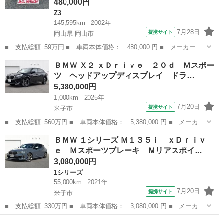
480,000円
Z3
145,595km
2002年
7月28日
提携サイト
岡山県 岡山市
■ 支払総額: 59万円 ■ 車両本体価格： 480,000 円 ■ メーカー
名： ＢＭＷ ■ 車種名： Ｚ３ロードスター ■ グレード名：
岡山
岡山市
Z3
ＢＭＷ Ｘ２ ｘＤｒｉｖｅ ２０ｄ Ｍスポー
２．２ｉ オープンカー ＥＴＣ ＡＴ キーレスエントリー シー
ツ ヘッドアップディスプレイ ドラ…
トヒーター アルミ...
5,380,000円
1,000km
2025年
7月20日
提携サイト
米子市
■ 支払総額: 560万円 ■ 車両本体価格： 5,380,000 円 ■ メーカー
名： ＢＭＷ ■ 車種名： Ｘ２ ■ グレード名： ｘＤｒｉｖｅ
鳥取
米子市
BMW
ＢＭＷ １シリーズ Ｍ１３５ｉ ｘＤｒｉｖ
２０ｄ Ｍスポーツ ヘッドアップディスプレイ ドライビングアシ
ｅ Ｍスポーツブレーキ Ｍリアスポイ…
スタントプ...
3,080,000円
1シリーズ
55,000km
2021年
7月20日
提携サイト
米子市
■ 支払総額: 330万円 ■ 車両本体価格： 3,080,000 円 ■ メーカー
名： ＢＭＷ ■ 車種名： １シリーズ ■ グレード名： Ｍ１３５