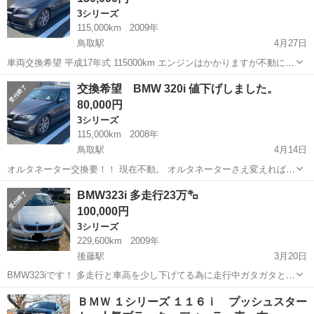
3シリーズ
115,000km
2009年
鳥取駅
4月27日
車両交換希望 平成17年式 115000km エンジンはかかりますが不動に近
い状態です。 オルタネーターさえ変えれば走れます。 現在不動なので
鳥取
鳥取市
鳥取駅
3シリーズ
車両
交換希望 BMW 320i 値下げしました。
激安で出します！ 前回の方から連絡がないので、再出品します。 希望
80,000円
車種特にない...
3シリーズ
115,000km
2008年
鳥取駅
4月14日
オルタネーター交換要！！ 現在不動。 オルタネーターさえ変えれば走
ります。 115000km 車検1年付2021年4月30日まで！ ちなみ後タイヤ2
鳥取
鳥取市
鳥取駅
3シリーズ
オルタネーター
BMW323i 多走行23万㌔
本は新品です！ 交換希望。 車検付き、走れるもので有ればなんでも提
100,000円
案してく...
3シリーズ
229,600km
2009年
後藤駅
3月20日
BMW323iです！ 多走行と車高を少し下げてる為に走行中ガタガタと音
がします。 ミラーETC、スマートキー、社外ナビ（テレビ視聴可） 車
鳥取
米子市
後藤駅
3シリーズ
スマート
ＢＭＷ １シリーズ １１６ｉ プッシュスター
検が令和2年6月5日までとなっております。 車検を通すには多少の修