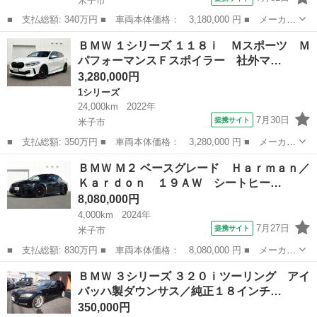
米子市
■ 支払総額: 340万円 ■ 車両本体価格： 3,180,000 円 ■ メーカー
名： ＢＭＷ ■ 車種名： １シリーズ ■ グレード名： １２０
鳥取
米子市
1シリーズ
ＢＭＷ １シリーズ １１８ｉ Ｍスポーツ Ｍ
Ｍスポーツ ハイラインパッケージ Ｈｉｆｉスピーカーシステムｈ
パフォーマンスＦスポイラー 社外マ…
ａｒｍａｎ...
3,280,000円
1シリーズ
24,000km
2022年
7月30日
提携サイト
米子市
■ 支払総額: 350万円 ■ 車両本体価格： 3,280,000 円 ■ メーカー
名： ＢＭＷ ■ 車種名： １シリーズ ■ グレード名： １１８
鳥取
米子市
1シリーズ
ＢＭＷ Ｍ２ ベースグレード Ｈａｒｍａｎ／
ｉ Ｍスポーツ ＭパフォーマンスＦスポイラー 社外マフラー Ｍ
Ｋａｒｄｏｎ １９ＡＷ シートヒー…
パフォーマン...
8,080,000円
4,000km
2024年
7月27日
提携サイト
米子市
■ 支払総額: 830万円 ■ 車両本体価格： 8,080,000 円 ■ メーカー
名： ＢＭＷ ■ 車種名： Ｍ２ ■ グレード名： ベースグレー
鳥取
米子市
BMW
ＢＭＷ ３シリーズ ３２０ｉツーリング アイ
ド Ｈａｒｍａｎ／Ｋａｒｄｏｎ １９ＡＷ シートヒーター 電動
バッハ製ダウンサス／純正１８インチ…
シート アク...
350,000円