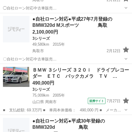
◯自社ローン対応中古車販売
◯ ☆どなたでもローン対
鳥取
鳥取市
その他
車両
●自社ローン対応●平成27年7月登録の
応可能☆ １、勤続年数の短い方や自営業の方 ２、パ
BMW320d Mスポーツ 鳥取
ートをされる主婦の方や派遣社員の方 ３、自己破産等をされ...
2,100,000円
3シリーズ
49,580km
2015年
鳥取市
2月12日
〇自社ローン対応中古車販売
〇 ☆どなたでもローン対応
鳥取
鳥取市
3シリーズ
車両
ＢＭＷ ３シリーズ ３２０ｉ ドライブレコー
可能☆ １、勤続年数の短い方や自営業の方 ２、パー
ダー ＥＴＣ バックカメラ ＴＶ …
トをされる主婦の方や派遣社員の方 ３、自己破産等をされた...
490,000円
3シリーズ
75,009km
2005年
7月27日
提携サイト
山口県 周南市
■ 支払総額: 69.3万円 ■ 車両本体価格： 490,000 円 ■ メーカー
名： ＢＭＷ ■ 車種名： ３シリーズ ■ グレード名： ３２０
山口
周南市
3シリーズ
●自社ローン対応●平成30年登録の
ｉ ドライブレコーダー ＥＴＣ バックカメラ ＴＶ アルミホイ
BMW320d 鳥取
ール ＨＩＤ ...