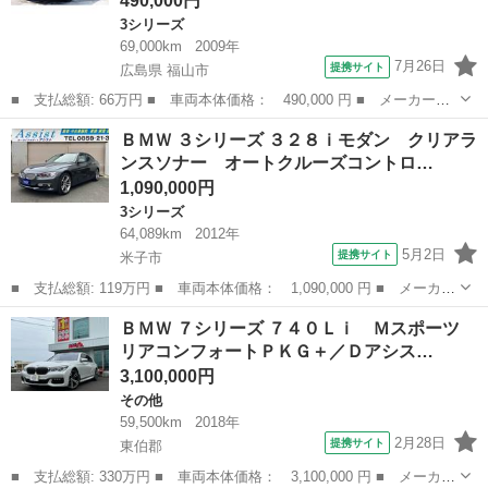
490,000円
3シリーズ
69,000km
2009年
7月26日
提携サイト
広島県 福山市
■ 支払総額: 66万円 ■ 車両本体価格： 490,000 円 ■ メーカー
名： ＢＭＷ ■ 車種名： ３シリーズ ■ グレード名： ３２０
広島
福山市
3シリーズ
ＢＭＷ ３シリーズ ３２８ｉモダン クリアラ
ｉ ハイラインパッケージ ３２０ｉハイラインパッケージ 純正１
ンスソナー オートクルーズコントロ…
６インチ・整備記録...
1,090,000円
3シリーズ
64,089km
2012年
5月2日
提携サイト
米子市
■ 支払総額: 119万円 ■ 車両本体価格： 1,090,000 円 ■ メーカー
名： ＢＭＷ ■ 車種名： ３シリーズ ■ グレード名： ３２８ｉ
鳥取
米子市
3シリーズ
ＢＭＷ ７シリーズ ７４０Ｌｉ Ｍスポーツ
モダン クリアランスソナー オートクルーズコントロール バック
リアコンフォートＰＫＧ＋／Ｄアシス…
カメラ ナ...
3,100,000円
その他
59,500km
2018年
2月28日
提携サイト
東伯郡
■ 支払総額: 330万円 ■ 車両本体価格： 3,100,000 円 ■ メーカー