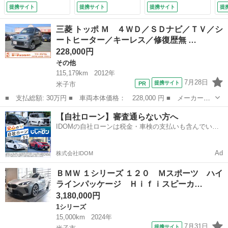
ｄｏｎ ドライビン
（赤） Ｍ１３５ｉ
ルーズコントロー
Ｄ
提携サイト
提携サイト
提携サイト
提
グアシストプロフェ
リアバンパー Ｍパ
ル Ｍコンパウンド
Ｖ
ッショナル パーキ
フォーマンス１８Ａ
ブレーキ・レッド
／
三菱 トッポ Ｍ ４ＷＤ／ＳＤナビ／ＴＶ／シ
ングアシストプラ
Ｗ ナビゲーション
アダプティブＬＥＤ
ー
ートヒーター／キーレス／修復歴無 …
ス インテリアカメ
パッケージ ブラッ
ヘッドライト コン
ル
228,000円
ラ ヘッドアップデ
クグリル Ａｐｐｌ
フォートアクセス
／
ィスプレイ （検
ｅＣａｒＰｌａｙ
パークアシスト
規
その他
9.7）
ＡＣＣ （検9.11）
（検9.10）
（検
115,179km
2012年
7月28日
提携サイト
米子市
■ 支払総額: 30万円 ■ 車両本体価格： 228,000 円 ■ メーカー
名： 三菱 ■ 車種名： トッポ ■ グレード名： Ｍ ４ＷＤ／Ｓ
鳥取
米子市
その他
トッポ
【自社ローン】審査通らない方へ
Ｄナビ／ＴＶ／シートヒーター／キーレス／修復歴無 ■ 排気量：
IDOMの自社ローンは税金・車検の支払いも含んでいる
660cc ■...
ので毎月の支払額は一定
Ad
株式会社IDOM
ＢＭＷ １シリーズ １２０ Ｍスポーツ ハイ
ラインパッケージ Ｈｉｆｉスピーカ…
3,180,000円
1シリーズ
15,000km
2024年
7月31日
提携サイト