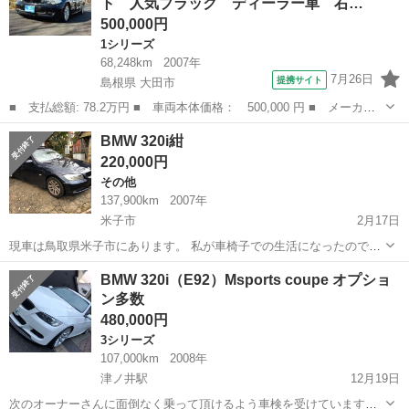
ト 人気ブラック ディーラー車 右…
理は必要だと思います...
500,000円
1シリーズ
68,248km
2007年
7月26日
提携サイト
島根県 大田市
■ 支払総額: 78.2万円 ■ 車両本体価格： 500,000 円 ■ メーカー
名： ＢＭＷ ■ 車種名： １シリーズ ■ グレード名： １１６
島根
大田市
1シリーズ
BMW 320i紺
ｉ プッシュスタート 人気ブラック ディーラー車 右Ｈ ■ 排気
220,000円
量： 160...
その他
137,900km
2007年
米子市
2月17日
現車は鳥取県米子市にあります。 私が車椅子での生活になったので、
乗らないのでお安くお売りします。 車両の程度は走行距離なりです。
鳥取
米子市
その他
車両
BMW 320i（E92）Msports coupe オプショ
外観は綺麗な方だと思います。 現在入院中の為、迅速な対応は難しい
ン多数
こと ご了承ください。 名変...
480,000円
3シリーズ
107,000km
2008年
津ノ井駅
12月19日
次のオーナーさんに面倒なく乗って頂けるよう車検を受けていますし