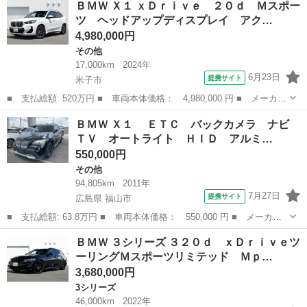
ＢＭＷ Ｘ１ ｘＤｒｉｖｅ ２０ｄ Ｍスポー
２０ｄ Ｍスポーツ ヘッドアップディスプレイ ハーフレザー ア
ツ ヘッドアップディスプレイ アク…
クティブク...
4,980,000円
その他
17,000km
2024年
6月23日
提携サイト
米子市
■ 支払総額: 520万円 ■ 車両本体価格： 4,980,000 円 ■ メーカー
名： ＢＭＷ ■ 車種名： Ｘ１ ■ グレード名： ｘＤｒｉｖｅ
鳥取
米子市
その他
ＢＭＷ Ｘ１ ＥＴＣ バックカメラ ナビ
２０ｄ Ｍスポーツ ヘッドアップディスプレイ アクティブクルー
ＴＶ オートライト ＨＩＤ アルミ…
ズコントロ...
550,000円
その他
94,805km
2011年
7月27日
提携サイト
広島県 福山市
■ 支払総額: 63.8万円 ■ 車両本体価格： 550,000 円 ■ メーカー
名： ＢＭＷ ■ 車種名： Ｘ１ ■ グレード名： ＥＴＣ バッ
広島
福山市
その他
ＢＭＷ ３シリーズ ３２０ｄ ｘＤｒｉｖｅツ
クカメラ ナビ ＴＶ オートライト ＨＩＤ アルミホイール ス
ーリングＭスポーツリミテッド Ｍｐ…
マートキー ...
3,680,000円
3シリーズ
46,000km
2022年