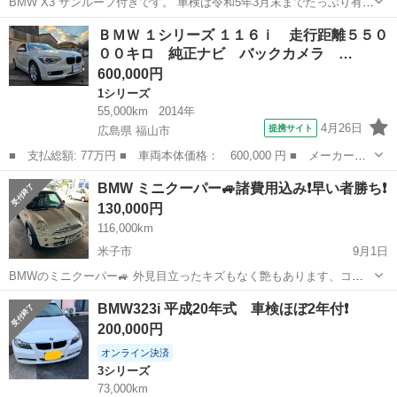
BMW X3 サンルーフ付きです。 車検は令和5年3月末までたっぷり有り
ます。 全体的にキレイで、大切に使われた感じのクルマです。 エアコ
鳥取
米子市
BMW
セルモーター
ＢＭＷ １シリーズ １１６ｉ 走行距離５５０
ンもしっかり冷えて、ルーフ一杯開くサンルーフになってます。オー
００キロ 純正ナビ バックカメラ …
トクルーズ、パワーシート...
600,000円
1シリーズ
55,000km
2014年
4月26日
提携サイト
広島県 福山市
■ 支払総額: 77万円 ■ 車両本体価格： 600,000 円 ■ メーカー
名： ＢＭＷ ■ 車種名： １シリーズ ■ グレード名： １１６
広島
福山市
1シリーズ
BMW ミニクーパー🚙諸費用込み❗️早い者勝ち❗️
ｉ 走行距離５５０００キロ 純正ナビ バックカメラ スマートキ
130,000円
ー２本 ＥＴＣ タ...
116,000km
米子市
9月1日
BMWのミニクーパー🚙 外見目立ったキズもなく艶もあります、コー
ティング済みで雨も良く弾きます。 来年1月まで車検あります。 イン
鳥取
米子市
BMW
ミニクーパー
BMW323i 平成20年式 車検ほぼ2年付❗️
ダッシュモニタータイプのカーナビ付いてます。 プラグ、イグナイタ
200,000円
ーコイルも交換済みでエンジンの...
オンライン決済
3シリーズ
73,000km