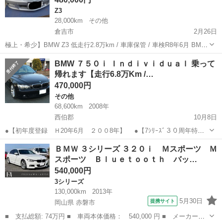
Z3
28,000km
その他
倉吉市
2月26日
極上・希少】BMW Z3 低走行2.8万km / 車庫保管 / 車検R8年6月 BMW
Z3の中でも、ここまで条件の揃った個体は極めて希少です。 低走行・
鳥取
倉吉市
Z3
車両
BMW ７５０ｉ Ｉｎｄｉｖｉｄｕａｌ 乗って
車庫保管・良好な内外装、すべてが高水準で揃った一台となります。
帰れます【走行6.8万Km /…
【...
470,000円
その他
68,600km
2008年
西伯郡
10月8日
●【初年度登録 Ｈ20年6月 ２００8年】 ●【7ｼﾘｰｽﾞ３０周年特装
１５０台限定車】 ●【正規ディーラー車／右ハンドル】 ●【実走行
鳥取
西伯郡
その他
30t
ＢＭＷ ３シリーズ ３２０ｉ Ｍスポーツ Ｍ
68,600 ｋｍ 】 ●【車検満了日 R５年６月】 ●【リサイクル料...
スポーツ Ｂｌｕｅｔｏｏｔｈ バッ…
540,000円
3シリーズ
130,000km
2013年
5月30日
提携サイト
岡山県 赤磐市
■ 支払総額: 74万円 ■ 車両本体価格： 540,000 円 ■ メーカー