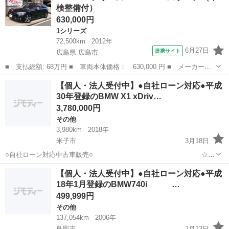
検整備付）
ートをされる主婦の方や派遣社員の方 ３、自己破産等をされ...
630,000円
1シリーズ
72,500km
2012年
6月27日
提携サイト
広島県 広島市
■ 支払総額: 68万円 ■ 車両本体価格： 630,000 円 ■ メーカー
名： ＢＭＷ ■ 車種名： １シリーズ ■ グレード名： １１６
広島
広島市
1シリーズ
【個人・法人受付中】●自社ローン対応●平成
ｉ スポーツ ■ 排気量： 1600cc ■ ドア枚数： 5D ■ ミッショ
30年登録のBMW X1 xDriv…
ン：...
3,780,000円
その他
3,980km
2018年
米子市
3月18日
○自社ローン対応中古車販売○ ☆ど
なたでもローン対応可能☆ １、勤続年数の短い方や自
鳥取
米子市
その他
車両
【個人・法人受付中】●自社ローン対応●平成
営業の方 ２、パートをされる主婦の方や派遣社員の方 ３、自己破産等
18年1月登録のBMW740i …
をされた方やロ...
499,999円
その他
137,054km
2006年
鳥取市
2月12日