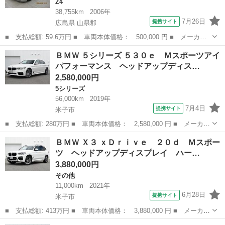
Z4
38,755km
2006年
7月26日
提携サイト
広島県 山県郡
■ 支払総額: 59.6万円 ■ 車両本体価格： 500,000 円 ■ メーカー
名： ＢＭＷ ■ 車種名： Ｚ４ ■ グレード名： ２．２ｉ ■ 排
広島
山県郡
Z4
ＢＭＷ ５シリーズ ５３０ｅ Ｍスポーツアイ
気量： 2200cc ■ ドア枚数： オープン ■ ミッション： AT5...
パフォーマンス ヘッドアップディス…
2,580,000円
5シリーズ
56,000km
2019年
7月4日
提携サイト
米子市
■ 支払総額: 280万円 ■ 車両本体価格： 2,580,000 円 ■ メーカー
名： ＢＭＷ ■ 車種名： ５シリーズ ■ グレード名： ５３０
鳥取
米子市
5シリーズ
ＢＭＷ Ｘ３ ｘＤｒｉｖｅ ２０ｄ Ｍスポー
ｅ Ｍスポーツアイパフォーマンス ヘッドアップディスプレイ オ
ツ ヘッドアップディスプレイ ハー…
ートトランク...
3,880,000円
その他
11,000km
2021年
6月28日
提携サイト
米子市
■ 支払総額: 413万円 ■ 車両本体価格： 3,880,000 円 ■ メーカー
名： ＢＭＷ ■ 車種名： Ｘ３ ■ グレード名： ｘＤｒｉｖｅ
鳥取
米子市
その他