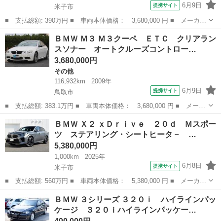
6月9日
提携サイト
米子市
■ 支払総額: 390万円 ■ 車両本体価格： 3,680,000 円 ■ メーカー
名： ＢＭＷ ■ 車種名： ３シリーズ ■ グレード名： ３２０
鳥取
米子市
3シリーズ
ＢＭＷ Ｍ３ Ｍ３クーペ ＥＴＣ クリアラン
ｄ ｘＤｒｉｖｅツーリングＭスポーツリミテッド Ｍｐｅｒｆｏｒ
スソナー オートクルーズコントロー…
ｍａｎｃｅア...
3,680,000円
その他
116,932km
2009年
6月9日
提携サイト
鳥取市
■ 支払総額: 383.1万円 ■ 車両本体価格： 3,680,000 円 ■ メーカ
ー名： ＢＭＷ ■ 車種名： Ｍ３ ■ グレード名： Ｍ３クーペ
鳥取
鳥取市
その他
ＢＭＷ Ｘ２ ｘＤｒｉｖｅ ２０ｄ Ｍスポー
ＥＴＣ クリアランスソナー オートクルーズコントロール ナビ
ツ ステアリング・シートヒータ－ …
アルミホ...
5,380,000円
1,000km
2025年
6月8日
提携サイト
米子市
■ 支払総額: 560万円 ■ 車両本体価格： 5,380,000 円 ■ メーカー
名： ＢＭＷ ■ 車種名： Ｘ２ ■ グレード名： ｘＤｒｉｖｅ
鳥取
米子市
BMW
ＢＭＷ ３シリーズ ３２０ｉ ハイラインパッ
２０ｄ Ｍスポーツ ステアリング・シートヒータ－ ヘッドアップ
ケージ ３２０ｉハイラインパッケー…
ディスプレ...