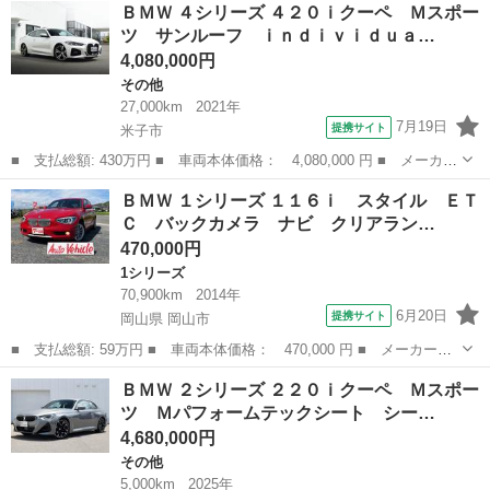
鳥取
米子市
1シリーズ
ＢＭＷ ４シリーズ ４２０ｉクーペ Ｍスポー
ｉ ｘＤｒｉｖｅ Ｍスポーツブレーキ Ｍリアスポイラー ジェス
ツ サンルーフ ｉｎｄｉｖｉｄｕａ…
チャーコン...
4,080,000円
その他
27,000km
2021年
7月19日
提携サイト
米子市
■ 支払総額: 430万円 ■ 車両本体価格： 4,080,000 円 ■ メーカー
名： ＢＭＷ ■ 車種名： ４シリーズ ■ グレード名： ４２０ｉ
鳥取
米子市
その他
ＢＭＷ １シリーズ １１６ｉ スタイル ＥＴ
クーペ Ｍスポーツ サンルーフ ｉｎｄｉｖｉｄｕａ１９ＡＷ コ
Ｃ バックカメラ ナビ クリアラン…
ンフォート...
470,000円
1シリーズ
70,900km
2014年
6月20日
提携サイト
岡山県 岡山市
■ 支払総額: 59万円 ■ 車両本体価格： 470,000 円 ■ メーカー
名： ＢＭＷ ■ 車種名： １シリーズ ■ グレード名： １１６
岡山
岡山市
1シリーズ
ＢＭＷ ２シリーズ ２２０ｉクーペ Ｍスポー
ｉ スタイル ＥＴＣ バックカメラ ナビ クリアランスソナー
ツ Ｍパフォームテックシート シー…
アルミホイール オ...
4,680,000円
その他
5,000km
2025年