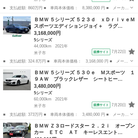
■ 支払総額: 860万円 ■ 車両本体価格： 8,380,000 円 ■ メーカー
名： ＢＭＷ ■ 車種名： Ｍ２ ■ グレード名： ベースグレー
鳥取
米子市
BMW
ＢＭＷ ５シリーズ ５２３ｄ ｘＤｒｉｖｅＭ
ド Ｍコンフォートパッケージ １９ＡＷ ステアリングヒーター
スポーツエディションジョイ＋ ラグ…
ＵＶカットガ...
3,168,000円
5シリーズ
44,000km
2021年
7月22日
提携サイト
米子市
■ 支払総額: 324.8万円 ■ 車両本体価格： 3,168,000 円 ■ メーカ
ー名： ＢＭＷ ■ 車種名： ５シリーズ ■ グレード名： ５２３
鳥取
米子市
5シリーズ
ＢＭＷ ５シリーズ ５３０ｅ Ｍスポーツ １
ｄ ｘＤｒｉｖｅＭスポーツエディションジョイ＋ ラグジュアリー
９ＡＷ ブラックレザー シートヒー…
Ｐ コン...
3,480,000円
5シリーズ
60,000km
2021年
7月20日
提携サイト
米子市
■ 支払総額: 373万円 ■ 車両本体価格： 3,480,000 円 ■ メーカー
名： ＢＭＷ ■ 車種名： ５シリーズ ■ グレード名： ５３０
鳥取
米子市
5シリーズ
ＢＭＷ Ｚ３ロードスター ２．２ｉ オープン
ｅ Ｍスポーツ １９ＡＷ ブラックレザー シートヒーター 電動
カー ＥＴＣ ＡＴ キーレスエント…
シート オー...