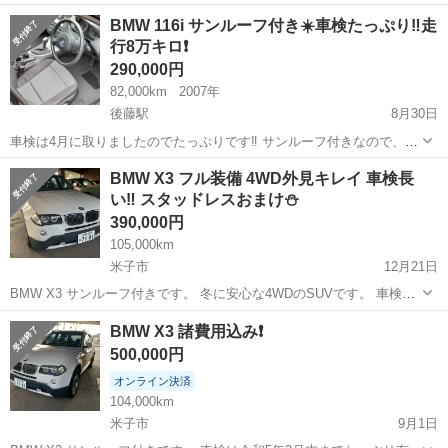
名： ＢＭＷ ■ 車種名： ３シリーズ ■ グレード名： ３２０
岡山
赤磐市
3シリーズ
BMW 116i サンルーフ付き☀️車検たっぷり‼️走
ｉ Ｍスポーツ Ｍスポーツ Ｂｌｕｅｔｏｏｔｈ バックカメラ
行8万キロ❗️
ＴＶ ＥＴＣ ド...
290,000円
82,000km
2007年
後藤駅
8月30日
車検は4月に取りましたのでたっぷりです‼️ サンルーフ付きなので、こ
れから秋のシーズンにピッタリです。🎵😀 お盆の帰省で、高速を300
鳥取
米子市
後藤駅
BMW
税金
BMW X3 フル装備 4WD外見キレイ 車検長
キロ走りましたが燃費も良くクーラーもよく効き快適でした🚙 自賠責
い‼️ スタッドレスおまけ⛄️
保険と重量税、リサイクル...
390,000円
105,000km
米子市
12月21日
BMW X3 サンルーフ付きです。 冬に安心な4WDのSUVです。 車検は
令和5年3月末までたっぷり有ります。 全体的にキレイで、大切に使わ
鳥取
米子市
BMW
令和5年
BMW X3 諸費用込み❗️
れた感じのクルマです。 エアコンもしっかり冷えて、開放感のあるサ
500,000円
ンルーフになってます...
オンライン決済
104,000km
米子市
9月1日