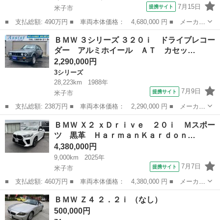
7月15日
提携サイト
米子市
■ 支払総額: 490万円 ■ 車両本体価格： 4,680,000 円 ■ メーカー
名： ＢＭＷ ■ 車種名： ２シリーズ ■ グレード名： ２２０ｉ
鳥取
米子市
その他
ＢＭＷ ３シリーズ ３２０ｉ ドライブレコー
クーペ Ｍスポーツ Ｍパフォームテックシート シートヒーター
ダー アルミホイール ＡＴ カセッ…
カーブドデ...
2,290,000円
3シリーズ
28,223km
1988年
7月9日
提携サイト
米子市
■ 支払総額: 238万円 ■ 車両本体価格： 2,290,000 円 ■ メーカー
名： ＢＭＷ ■ 車種名： ３シリーズ ■ グレード名： ３２０
鳥取
米子市
3シリーズ
ＢＭＷ Ｘ２ ｘＤｒｉｖｅ ２０ｉ Ｍスポー
ｉ ドライブレコーダー アルミホイール ＡＴ カセット エアコ
ツ 黒革 ＨａｒｍａｎＫａｒｄｏｎ…
ン パワース...
4,380,000円
9,000km
2025年
7月7日
提携サイト
米子市
■ 支払総額: 460万円 ■ 車両本体価格： 4,380,000 円 ■ メーカー
名： ＢＭＷ ■ 車種名： Ｘ２ ■ グレード名： ｘＤｒｉｖｅ
鳥取
米子市
BMW
ＢＭＷ Ｚ４ ２．２ｉ （なし）
２０ｉ Ｍスポーツ 黒革 ＨａｒｍａｎＫａｒｄｏｎスピーカー
500,000円
ヘッドアッ...