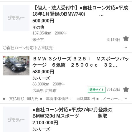
名： ＢＭＷ ■ 車種名： ７シリーズ ■ グレード名： ７４０Ｌ
鳥取
東伯郡
その他
【個人・法人受付中】●自社ローン対応●平成
ｉ Ｍスポーツ リアコンフォートＰＫＧ＋／Ｄアシスト＋／黒革／
18年1月登録のBMW740i …
全席ヒータ...
500,000円
その他
137,054km
2006年
米子市
3月18日
◯自社ローン対応中古車販売
◯ ☆どなたでもローン
鳥取
米子市
その他
車両
ＢＭＷ ３シリーズ ３２５ｉ Ｍスポーツパッ
対応可能☆ １、勤続年数の短い方や自営業の方 ２、
ケージ ６気筒 ２５００ｃｃ ３２…
パートをされる主婦の方や派遣社員の方 ３、自己破産等をさ...
580,000円
3シリーズ
88,000km
2008年
7月28日
提携サイト
広島県 広島市
■ 支払総額: 68万円 ■ 車両本体価格： 580,000 円 ■ メーカー
名： ＢＭＷ ■ 車種名： ３シリーズ ■ グレード名： ３２５
広島
広島市
3シリーズ
●自社ローン対応●平成27年7月登録の
ｉ Ｍスポーツパッケージ ６気筒 ２５００ｃｃ ３２５ｉ Ｍス
BMW320d Mスポーツ 鳥取
ポーツ サンルーフ...
2,100,000円
3シリーズ