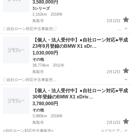
3,580,000円
3シリーズ
2,162km
2018年
鳥取市
2月12日
〇自社ローン対応中古車販売〇
☆どなたでもローン対応可能☆ １、勤続年数の短い方
鳥取
鳥取市
3シリーズ
車両
【個人・法人受付中】●自社ローン対応●平成
や自営業の方 ２、パートをされる主婦の方や派遣社員の
23年9月登録のBMW X1 sDr…
方 ３、...
1,030,000円
その他
38,774km
2011年
鳥取市
2月12日
〇自社ローン対応中古車販売
〇 ☆どなたでもローン対応可
鳥取
鳥取市
その他
車両
【個人・法人受付中】●自社ローン対応●平成
能☆ １、勤続年数の短い方や自営業の方 ２、パート
30年登録のBMW X1 xDriv…
をされる主婦の方や派遣社員の方 ３、自己破産等をされた方...
3,780,000円
その他
3,980km
2018年
鳥取市
2月12日
○自社ローン対応中古車販売○ ☆どなたでも