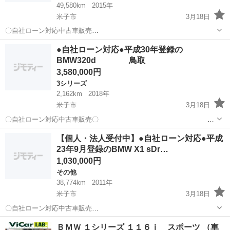
49,580km
2015年
米子市
3月18日
〇自社ローン対応中古車販売
〇 ☆どなたでもローン対応可
鳥取
米子市
3シリーズ
車両
●自社ローン対応●平成30年登録の
能☆ １、勤続年数の短い方や自営業の方 ２、パート
BMW320d 鳥取
をされる主婦の方や派遣社員の方 ３、自己破産等をされた方...
3,580,000円
3シリーズ
2,162km
2018年
米子市
3月18日
〇自社ローン対応中古車販売〇 ☆
どなたでもローン対応可能☆ １、勤続年数の短い方や
鳥取
米子市
3シリーズ
車両
【個人・法人受付中】●自社ローン対応●平成
自営業の方 ２、パートをされる主婦の方や派遣社員の方 ３、自己破産
23年9月登録のBMW X1 sDr…
等をされた方やロ...
1,030,000円
その他
38,774km
2011年
米子市
3月18日
〇自社ローン対応中古車販売
〇 ☆どなたでもローン対
鳥取
米子市
その他
車両
ＢＭＷ １シリーズ １１６ｉ スポーツ （車
応可能☆ １、勤続年数の短い方や自営業の方 ２、パ