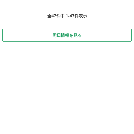
新品に交換したところもちょこちょこあります。 エンジンは調子良い
鳥取
鳥取市
津ノ井駅
3シリーズ
走行距離
ですし、しっかりとしたハンドリングで楽しいドライブを楽しめる、
全47件中 1-47件表示
さすがBMWという感じです。 ちなみ...
周辺情報を見る