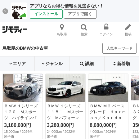
アプリならお得な情報を見逃さない！
インストール
アプリで開く
鳥取県
検索
ログイン
投稿
鳥取県のBMWの中古車
人気キーワード
エリア
ジャンル
詳細
新着順
ＢＭＷ １シリーズ
ＢＭＷ １シリーズ
ＢＭＷ Ｍ２ ベース
Ｂ
１２０ Ｍスポー
１１８ｉ Ｍスポー
グレード Ｈａｒｍ
３
ツ ハイラインパッ
ツ Ｍパフォーマン
ａｎ／Ｋａｒｄｏ
グ
ケージ Ｈｉｆｉス
スＦスポイラー 社
ｎ １９ＡＷ シー
ウ
3,180,000円
3,280,000円
8,080,000円
35
ピーカーシステムｈ
外マフラー Ｍパフ
トヒーター 電動シ
イ
15,000km / 2024年
24,000km / 2022年
4,000km / 2024年
133
ａｒｍａｎ／ｋａｒ
ォーマンスブレーキ
ート アクティブク
Ｄ
米子市
米子市
米子市
岡山