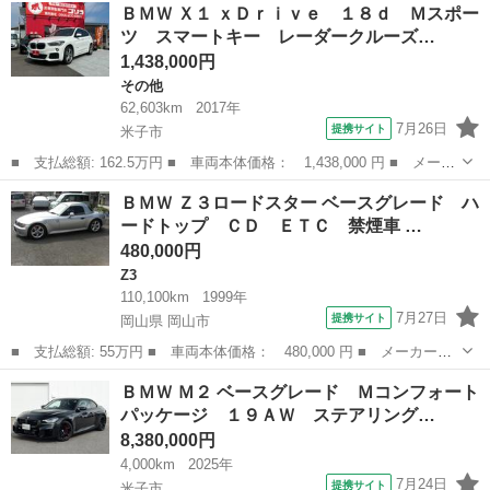
鳥取
米子市
1シリーズ
ＢＭＷ Ｘ１ ｘＤｒｉｖｅ １８ｄ Ｍスポー
５ｉ ＨＤＤナビ バックカメラ フルセグＴＶ ＤＶＤ ＣＤ Ｍ
ツ スマートキー レーダークルーズ…
ＳＶ Ｕ...
1,438,000円
その他
62,603km
2017年
7月26日
提携サイト
米子市
■ 支払総額: 162.5万円 ■ 車両本体価格： 1,438,000 円 ■ メーカ
ー名： ＢＭＷ ■ 車種名： Ｘ１ ■ グレード名： ｘＤｒｉｖ
鳥取
米子市
その他
ＢＭＷ Ｚ３ロードスター ベースグレード ハ
ｅ １８ｄ Ｍスポーツ スマートキー レーダークルーズ ルーフ
ードトップ ＣＤ ＥＴＣ 禁煙車 …
レール パ...
480,000円
Z3
110,100km
1999年
7月27日
提携サイト
岡山県 岡山市
■ 支払総額: 55万円 ■ 車両本体価格： 480,000 円 ■ メーカー
名： ＢＭＷ ■ 車種名： Ｚ３ロードスター ■ グレード名： ベ
岡山
岡山市
Z3
ＢＭＷ Ｍ２ ベースグレード Ｍコンフォート
ースグレード ハードトップ ＣＤ ＥＴＣ 禁煙車 ■ 排気量：
パッケージ １９ＡＷ ステアリング…
1900cc ...
8,380,000円
4,000km
2025年
7月24日
提携サイト
米子市