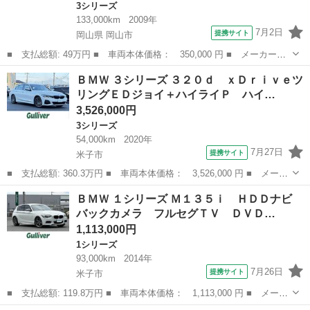
3シリーズ
133,000km
2009年
7月2日
提携サイト
岡山県 岡山市
■ 支払総額: 49万円 ■ 車両本体価格： 350,000 円 ■ メーカー
名： ＢＭＷ ■ 車種名： ３シリーズ ■ グレード名： ３２０ｉ
岡山
岡山市
3シリーズ
ＢＭＷ ３シリーズ ３２０ｄ ｘＤｒｉｖｅツ
ツーリング アイバッハ製ダウンサス／純正１８インチアルミ／ＨＩ
リングＥＤジョイ＋ハイライＰ ハイ…
Ｄヘッドライト／...
3,526,000円
3シリーズ
54,000km
2020年
7月27日
提携サイト
米子市
■ 支払総額: 360.3万円 ■ 車両本体価格： 3,526,000 円 ■ メーカ
ー名： ＢＭＷ ■ 車種名： ３シリーズ ■ グレード名： ３２０
鳥取
米子市
3シリーズ
ＢＭＷ １シリーズ Ｍ１３５ｉ ＨＤＤナビ
ｄ ｘＤｒｉｖｅツリングＥＤジョイ＋ハイライＰ ハイラインパッ
バックカメラ フルセグＴＶ ＤＶＤ…
ケージ ...
1,113,000円
1シリーズ
93,000km
2014年
7月26日
提携サイト
米子市
■ 支払総額: 119.8万円 ■ 車両本体価格： 1,113,000 円 ■ メーカ
ー名： ＢＭＷ ■ 車種名： １シリーズ ■ グレード名： Ｍ１３