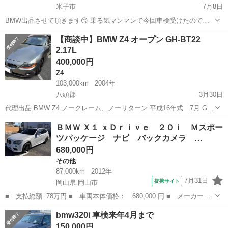
米子市
7月8日
BMW出品させて頂きます😏 乗る気マンマンで今回車検受けたのです
が、諸事情により手放す方向になりました… 興味ある方はメッセージ
鳥取
米子市
3シリーズ
令和5年
【商談中】BMW Z4 オープン GH-BT22
お待ちしております！ 平成20年式 現在約73000キロ走行 車検 令和5
2.17L
年7月まで ヘッ...
400,000円
Z4
103,000km
2004年
八頭郡
3月30日
代理出品 BMW Z4 ノークレーム、ノーリターン 平成16年式 7月 GH-
BT22 排気量 2.17L 手動オープンOK👌🏻 走る、曲がる、止まるOK❗ 走
鳥取
八頭郡
Z4
車両
ＢＭＷ Ｘ１ ｘＤｒｉｖｅ ２０ｉ Ｍスポー
行距離 103000km 車検令和3年7月末まで ...
ツパッケージ ナビ バックカメラ …
680,000円
その他
87,000km
2012年
7月31日
提携サイト
岡山県 岡山市
■ 支払総額: 78万円 ■ 車両本体価格： 680,000 円 ■ メーカー
名： ＢＭＷ ■ 車種名： Ｘ１ ■ グレード名： ｘＤｒｉｖｅ
岡山
岡山市
その他
bmw320i 車検来年4月まで
２０ｉ Ｍスポーツパッケージ ナビ バックカメラ ＥＴＣ 車高
150,000円
調 Ｓｃｈｎｉｔ...