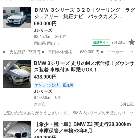
ローン対応可能☆ １、勤続年数の短い方や自営業の方
鳥取
鳥取市
その他
車両
ＢＭＷ ３シリーズ ３２０ｉツーリング ラグ
２、パートをされる主婦の方や派遣社員の方 ３、自己破産等をされた
ジュアリー 純正ナビ バックカメラ…
方やローンが組...
680,000円
3シリーズ
92,457km
2013年
7月28日
提携サイト
岡山県 岡山市
■ 支払総額: 73万円 ■ 車両本体価格： 680,000 円 ■ メーカー
名： ＢＭＷ ■ 車種名： ３シリーズ ■ グレード名： ３２０ｉ
岡山
岡山市
3シリーズ
BMW 3シリーズ 走りのMスポ仕様！ダウンサ
ツーリング ラグジュアリー 純正ナビ バックカメラ プッシュス
ス装着 車検付き 即乗りOK！
タート 純正アル...
438,000円
オンライン決済
配送可
3シリーズ
87,000km
0年
倉吉市
5月15日
ご覧いただきありがとうございます。 BMW 3シリーズの出品になりま
す。 外装は写真の通り、全体的に艶もあり綺麗な印象です。 街乗りか
鳥取
倉吉市
3シリーズ
ダウンサス
【希少・極上車】BMW Z3 実走行28,000km
ら高速まで非常に安定感があります。 今回の車両は ダウンサス装着済
／車庫保管／車検R8年6月
み で、程よくローダ...
480,000円