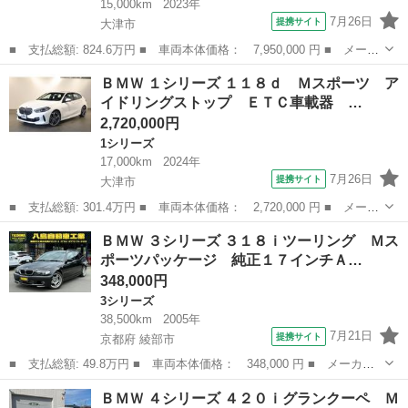
15,000km
2023年
7月26日
提携サイト
大津市
■ 支払総額: 824.6万円 ■ 車両本体価格： 7,950,000 円 ■ メーカ
ー名： ＢＭＷ ■ 車種名： Ｍ２ ■ グレード名： ベースグレー
滋賀
大津市
BMW
ＢＭＷ １シリーズ １１８ｄ Ｍスポーツ ア
ド アクティブクルーズ Ｂカメラ Ｂｌｕｅｔｏｏｔｈ 本革 コ
イドリングストップ ＥＴＣ車載器 …
ーナーセ...
2,720,000円
1シリーズ
17,000km
2024年
7月26日
提携サイト
大津市
■ 支払総額: 301.4万円 ■ 車両本体価格： 2,720,000 円 ■ メーカ
ー名： ＢＭＷ ■ 車種名： １シリーズ ■ グレード名： １１８
滋賀
大津市
1シリーズ
ＢＭＷ ３シリーズ ３１８ｉツーリング Ｍス
ｄ Ｍスポーツ アイドリングストップ ＥＴＣ車載器 スマキー
ポーツパッケージ 純正１７インチＡ…
パーキン...
348,000円
3シリーズ
38,500km
2005年
7月21日
提携サイト
京都府 綾部市
■ 支払総額: 49.8万円 ■ 車両本体価格： 348,000 円 ■ メーカー
名： ＢＭＷ ■ 車種名： ３シリーズ ■ グレード名： ３１８ｉ
京都
綾部市
3シリーズ
ＢＭＷ ４シリーズ ４２０ｉグランクーペ Ｍ
ツーリング Ｍスポーツパッケージ 純正１７インチＡＷ 社外ＤＶ