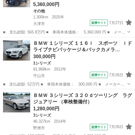
5,360,000円
その他
1,300km
2025年
7月27日
提携サイト
大津市
■ 支払総額: 565.8万円 ■ 車両本体価格： 5,360,000 円 ■ メーカ
ー名： ＢＭＷ ■ 車種名： Ｘ１ ■ グレード名： ｓＤｒｉｖ
滋賀
大津市
その他
ＢＭＷ １シリーズ １１６ｉ スポーツ ｉド
ｅ １８ｉ エディションシャドウ シートヒーター 全周囲カメラ
ライブナビパッケージ＆バックカメラ…
■ 排気...
300,000円
1シリーズ
91,868km
2012年
7月26日
提携サイト
守山市
■ 支払総額: 52万円 ■ 車両本体価格： 300,000 円 ■ メーカー
名： ＢＭＷ ■ 車種名： １シリーズ ■ グレード名： １１６
滋賀
守山市
1シリーズ
ＢＭＷ ３シリーズ ３２０ｄツーリング ラグ
ｉ スポーツ ｉドライブナビパッケージ＆バックカメラ スポーツ
ジュアリー （車検整備付）
シート ＥＴＣ プ...
1,280,000円
3シリーズ
46,327km
2014年
7月26日
提携サイト
野洲市