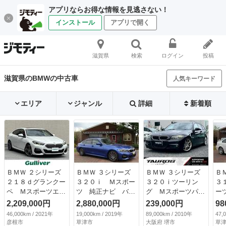
アプリならお得な情報を見逃さない！
インストール
アプリで開く
滋賀県
検索
ログイン
投稿
滋賀県のBMWの中古車
人気キーワード
エリア
ジャンル
詳細
新着順
ＢＭＷ ２シリーズ
ＢＭＷ ３シリーズ
ＢＭＷ ３シリーズ
Ｂ
２１８ｄグランクー
３２０ｉ Ｍスポー
３２０ｉツーリン
３
ペ Ｍスポーツエデ
ツ 純正ナビ バッ
グ Ｍスポーツパッ
ー
ィションジョイ＋
クカメラ ＡＣＣ
ケージ ユーザー買
（
2,209,000円
2,880,000円
239,000円
98
ＳＲ／ｉＤｒｉｖｅ
ＥＴＣ ＬＥＤライ
取車 車検令和８年
46,000km / 2021年
19,000km / 2019年
89,000km / 2010年
47,
ナビ／ハイラインＰ
ト ハーフレザーＰ
１２月 ナビ 純正
彦根市
草津市
大阪府 堺市
草