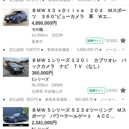
名： ＢＭＷ ■ 車種名： Ｘ１ ■ グレード名： ｓＤｒｉｖｅ
滋賀
栗東市
その他
ＢＭＷ Ｘ３ ｘＤｒｉｖｅ ２０ｄ Ｍスポー
１８ｉ Ｍスポーツパッケージ Ｅ８４ 車検２年付 ２０００ｃｃ
ツ ３６０°ビューカメラ 革 Ｗエ…
ターボ 無修...
4,890,000円
その他
14,000km
2023年
7月30日
提携サイト
栗東市
■ 支払総額: 519万円 ■ 車両本体価格： 4,890,000 円 ■ メーカー
名： ＢＭＷ ■ 車種名： Ｘ３ ■ グレード名： ｘＤｒｉｖｅ
滋賀
栗東市
その他
ＢＭＷ １シリーズ １２０ｉ カブリオレ バ
２０ｄ Ｍスポーツ ３６０°ビューカメラ 革 Ｗエアコン オート
ックカメラ ナビ ＴＶ （なし）
マチック...
360,000円
1シリーズ
96,000km
2009年
5月9日
提携サイト
兵庫県 丹波篠山市
■ 支払総額: 38万円 ■ 車両本体価格： 360,000 円 ■ メーカー
名： ＢＭＷ ■ 車種名： １シリーズ ■ グレード名： １２０
兵庫
丹波篠山市
1シリーズ
ＢＭＷ ５シリーズ ５２３ｄツーリング Ｍス
ｉ カブリオレ バックカメラ ナビ ＴＶ ■ 排気量： 2000cc
ポーツ パワーテールゲート ＡＣＣ…
■ ドア枚...
2,341,000円