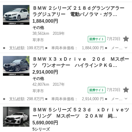
名： ＢＭＷ ■ 車種名： ３シリーズ ■ グレード名： ３２０ｉ
奈良
奈良市
3シリーズ
ＢＭＷ ２シリーズ ２１８ｄグランツアラー
ツーリング ナビ ＥＴＣ パワーシート バックカメラ 運転席助
ラグジュアリー 電動パノラマ・ガラ…
手席サイドエアバ...
1,884,000円
その他
38,561km
2019年
7月23日
提携サイト
草津市
■ 支払総額: 199.8万円 ■ 車両本体価格： 1,884,000 円 ■ メーカ
ー名： ＢＭＷ ■ 車種名： ２シリーズ ■ グレード名： ２１８
滋賀
草津市
その他
ＢＭＷ Ｘ３ ｘＤｒｉｖｅ ２０ｄ Ｍスポー
ｄグランツアラー ラグジュアリー 電動パノラマ・ガラス・サンル
ツ ワンオーナー ハイラインＰＫＧ…
ーフミネ...
2,914,000円
その他
42,807km
2017年
7月23日
提携サイト
草津市
■ 支払総額: 298.8万円 ■ 車両本体価格： 2,914,000 円 ■ メーカ
ー名： ＢＭＷ ■ 車種名： Ｘ３ ■ グレード名： ｘＤｒｉｖ
滋賀
草津市
その他
ＢＭＷ ５シリーズ ５２３ｄ ｘＤｒｉｖｅツ
ｅ ２０ｄ Ｍスポーツ ワンオーナー ハイラインＰＫＧ セレク
ーリング Ｍスポーツ ２０ＡＷ 純…
トＰＫＧ ...
5,690,000円
5シリーズ