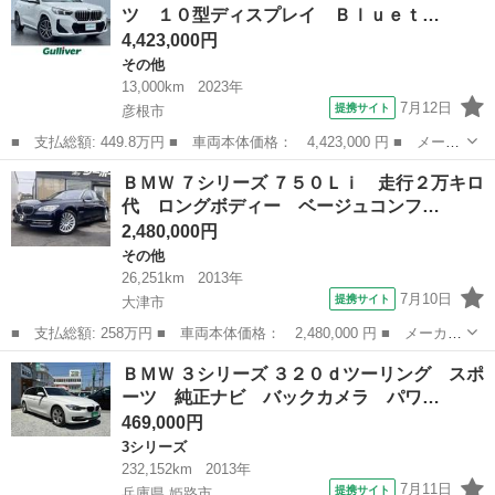
ツ １０型ディスプレイ Ｂｌｕｅｔ…
4,423,000円
その他
13,000km
2023年
7月12日
提携サイト
彦根市
■ 支払総額: 449.8万円 ■ 車両本体価格： 4,423,000 円 ■ メーカ
ー名： ＢＭＷ ■ 車種名： Ｘ１ ■ グレード名： ｘＤｒｉｖ
滋賀
彦根市
その他
ＢＭＷ ７シリーズ ７５０Ｌｉ 走行２万キロ
ｅ ２０ｉ Ｍスポーツ １０型ディスプレイ Ｂｌｕｅｔｏｏｔ
代 ロングボディー ベージュコンフ…
ｈ カープレ...
2,480,000円
その他
26,251km
2013年
7月10日
提携サイト
大津市
■ 支払総額: 258万円 ■ 車両本体価格： 2,480,000 円 ■ メーカー
名： ＢＭＷ ■ 車種名： ７シリーズ ■ グレード名： ７５０Ｌ
滋賀
大津市
その他
ＢＭＷ ３シリーズ ３２０ｄツーリング スポ
ｉ 走行２万キロ代 ロングボディー ベージュコンフォートシー
ーツ 純正ナビ バックカメラ パワ…
ト 全席シー...
469,000円
3シリーズ
232,152km
2013年
7月11日
提携サイト
兵庫県 姫路市