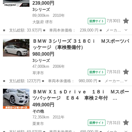
239,000円
3シリーズ
89,000km
2010年
7月30日
提携サイト
大阪府 堺市
■ 支払総額: 33.9万円 ■ 車両本体価格： 239,000 円 ■ メーカー
名： ＢＭＷ ■ 車種名： ３シリーズ ■ グレード名： ３２０ｉ
大阪
堺市
3シリーズ
ＢＭＷ ３シリーズ ３１８Ｃｉ Ｍスポーツパ
ツーリング Ｍスポーツパッケージ ユーザー買取車 車検令和８年
ッケージ （車検整備付）
１２月 ナビ...
980,000円
3シリーズ
47,000km
2006年
7月31日
提携サイト
草津市
■ 支払総額: 123万円 ■ 車両本体価格： 980,000 円 ■ メーカー
名： ＢＭＷ ■ 車種名： ３シリーズ ■ グレード名： ３１８Ｃ
滋賀
草津市
3シリーズ
ＢＭＷ Ｘ１ ｓＤｒｉｖｅ １８ｉ Ｍスポー
ｉ Ｍスポーツパッケージ ■ 排気量： 2000cc ■ ドア枚数： 2D
ツパッケージ Ｅ８４ 車検２年付 …
...
499,000円
その他
72,350km
2011年
7月31日
提携サイト
栗東市
■ 支払総額: 69.9万円 ■ 車両本体価格： 499,000 円 ■ メーカー