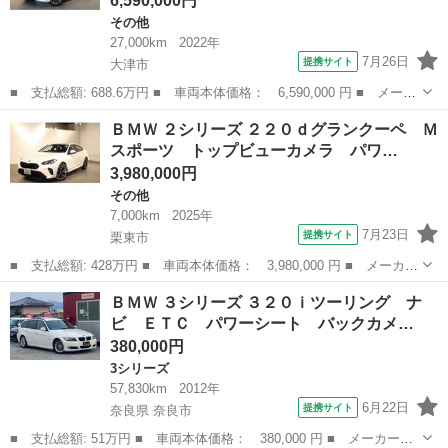
6,590,000円
その他
27,000km
2022年
7月26日
提携サイト
大津市
■ 支払総額: 688.6万円 ■ 車両本体価格： 6,590,000 円 ■ メーカ
ー名： ＢＭＷ ■ 車種名： Ｘ６ ■ グレード名： ｘＤｒｉｖ
滋賀
大津市
その他
ＢＭＷ ２シリーズ ２２０ｄグランクーペ Ｍ
ｅ ３５ｄ Ｍスポーツハイラインパッケージ ■ 排気量： 3000cc
スポーツ トップビューカメラ パワ…
...
3,980,000円
その他
7,000km
2025年
7月23日
提携サイト
栗東市
■ 支払総額: 428万円 ■ 車両本体価格： 3,980,000 円 ■ メーカー
名： ＢＭＷ ■ 車種名： ２シリーズ ■ グレード名： ２２０ｄ
滋賀
栗東市
その他
ＢＭＷ ３シリーズ ３２０ｉツーリング ナ
グランクーペ Ｍスポーツ トップビューカメラ パワーシート Ｂ
ビ ＥＴＣ パワーシート バックカメ…
ｌｕｅｔｏ...
380,000円
3シリーズ
57,830km
2012年
6月22日
提携サイト
奈良県 奈良市
■ 支払総額: 51万円 ■ 車両本体価格： 380,000 円 ■ メーカー