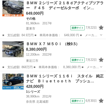
滋賀
栗東市
その他
ＢＭＷ ２シリーズ ２１８ｄアクティブツアラ
アクティブツアラー Ｍスポーツ Ｆ４５ 高さ１５５センチ ドラ
ー Ｆ４５ ディーゼルターボ イン…
イビングア...
649,000円
その他
81,960km
2017年
7月22日
提携サイト
栗東市
■ 支払総額: 84.9万円 ■ 車両本体価格： 649,000 円 ■ メーカー
名： ＢＭＷ ■ 車種名： ２シリーズ ■ グレード名： ２１８ｄ
滋賀
栗東市
その他
ＢＭＷ Ｘ７ Ｍ５０ｉ （検9.5）
アクティブツアラー Ｆ４５ ディーゼルターボ インテリジェント
8,380,000円
セーフティ ...
12,200km
2022年
7月22日
提携サイト
東近江市
■ 支払総額: 868万円 ■ 車両本体価格： 8,380,000 円 ■ メーカー
名： ＢＭＷ ■ 車種名： Ｘ７ ■ グレード名： Ｍ５０ｉ ■ 排
滋賀
東近江市
BMW
ＢＭＷ １シリーズ １１６ｉ スタイル 純正
気量： 4400cc ■ ドア枚数： 5D ■ ミッション： AT8速...
ナビ Ｂｌｕｅｔｏｏｔｈ プッシュ…
428,000円
1シリーズ
38,990km
2011年
6月30日
提携サイト
奈良県 北葛城郡