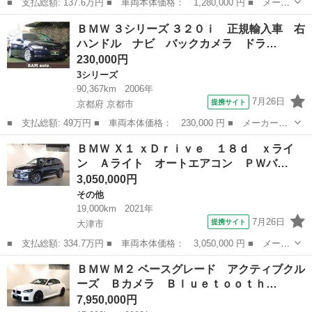
■ 支払総額: 137.6万円 ■ 車両本体価格： 1,280,000 円 ■ メーカ
ー名： ＢＭＷ ■ 車種名： ３シリーズ ■ グレード名： ３２０
滋賀
野洲市
3シリーズ
ＢＭＷ ３シリーズ ３２０ｉ 正規輸入車 右
ｄツーリング ラグジュアリー ■ 排気量： 2000cc ■ ドア枚数...
ハンドル ナビ バックカメラ ドラ…
230,000円
3シリーズ
90,367km
2006年
7月26日
提携サイト
京都府 京都市
■ 支払総額: 49万円 ■ 車両本体価格： 230,000 円 ■ メーカー
名： ＢＭＷ ■ 車種名： ３シリーズ ■ グレード名： ３２０
京都
京都市
3シリーズ
ＢＭＷ Ｘ１ ｘＤｒｉｖｅ １８ｄ ｘライ
ｉ 正規輸入車 右ハンドル ナビ バックカメラ ドライブレコー
ン Ａライト オートエアコン ＰＷバ…
ダー ＥＴＣ パワ...
3,050,000円
その他
19,000km
2021年
7月26日
提携サイト
大津市
■ 支払総額: 334.7万円 ■ 車両本体価格： 3,050,000 円 ■ メーカ
ー名： ＢＭＷ ■ 車種名： Ｘ１ ■ グレード名： ｘＤｒｉｖ
滋賀
大津市
その他
ＢＭＷ Ｍ２ ベースグレード アクティブクル
ｅ １８ｄ ｘライン Ａライト オートエアコン ＰＷバックド
ーズ Ｂカメラ Ｂｌｕｅｔｏｏｔｈ…
ア インテリ...
7,950,000円