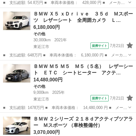
■ 支払総額: 54.8万円 ■ 車両本体価格： 428,000 円 ■ メーカー
名： ＢＭＷ ■ 車種名： １シリーズ ■ グレード名： １１６
奈良
北葛城郡
1シリーズ
ＢＭＷ Ｘ５ ｘＤｒｉｖｅ ３５ｄ Ｍスポー
ｉ スタイル 純正ナビ Ｂｌｕｅｔｏｏｔｈ プッシュスタート
ツ レザーシート 全周囲カメラ Ｌ…
ＣＤ＆ＤＶＤ再...
6,180,000円
その他
30,000km
2021年
7月21日
提携サイト
東近江市
■ 支払総額: 648万円 ■ 車両本体価格： 6,180,000 円 ■ メーカー
名： ＢＭＷ ■ 車種名： Ｘ５ ■ グレード名： ｘＤｒｉｖｅ
滋賀
東近江市
その他
ＢＭＷ Ｍ５ Ｍ５ Ｍ５（５名） レザーシー
３５ｄ Ｍスポーツ レザーシート 全周囲カメラ ＬＥＤヘッドラ
ト ＥＴＣ シートヒーター アクテ…
イト アク...
14,480,000円
その他
9,000km
2025年
7月21日
提携サイト
東近江市
■ 支払総額: 1478万円 ■ 車両本体価格： 14,480,000 円 ■ メーカ
ー名： ＢＭＷ ■ 車種名： Ｍ５ ■ グレード名： Ｍ５ Ｍ５
滋賀
東近江市
その他
ＢＭＷ ２シリーズ ２１８ｄアクティブツアラ
（５名） レザーシート ＥＴＣ シートヒーター アクティブクル
ー Ｍスポーツ （車検整備付）
ーズコント...
3,070,000円