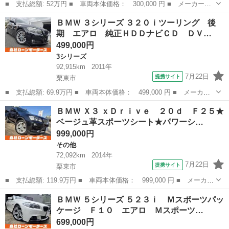
■ 支払総額: 52万円 ■ 車両本体価格： 300,000 円 ■ メーカー
名： ＢＭＷ ■ 車種名： １シリーズ ■ グレード名： １１６
滋賀
守山市
1シリーズ
ＢＭＷ ３シリーズ ３２０ｉツーリング 後
ｉ スポーツ ｉドライブナビパッケージ＆バックカメラ スポーツ
期 エアロ 純正ＨＤＤナビＣＤ ＤＶ…
シート ＥＴＣ プ...
499,000円
3シリーズ
92,915km
2011年
7月22日
提携サイト
栗東市
■ 支払総額: 69.9万円 ■ 車両本体価格： 499,000 円 ■ メーカー
名： ＢＭＷ ■ 車種名： ３シリーズ ■ グレード名： ３２０ｉ
滋賀
栗東市
3シリーズ
ＢＭＷ Ｘ３ ｘＤｒｉｖｅ ２０ｄ Ｆ２５★
ツーリング 後期 エアロ 純正ＨＤＤナビＣＤ ＤＶＤ ＭＳＶ
ベージュ革スポーツシート★パワーシ…
ＡＵＸ Ｂカ...
999,000円
その他
72,092km
2014年
7月22日
提携サイト
栗東市
■ 支払総額: 119.9万円 ■ 車両本体価格： 999,000 円 ■ メーカー
名： ＢＭＷ ■ 車種名： Ｘ３ ■ グレード名： ｘＤｒｉｖｅ
滋賀
栗東市
その他
ＢＭＷ ５シリーズ ５２３ｉ Ｍスポーツパッ
２０ｄ Ｆ２５★ベージュ革スポーツシート★パワーシート★パワー
ケージ Ｆ１０ エアロ Ｍスポーツ…
ゲート★ク...
699,000円