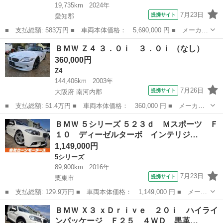
19,735km
2024年
7月23日
提携サイト
愛知郡
■ 支払総額: 583万円 ■ 車両本体価格： 5,690,000 円 ■ メーカー
名： ＢＭＷ ■ 車種名： ５シリーズ ■ グレード名： ５２３
滋賀
愛知郡
5シリーズ
ＢＭＷ Ｚ４ ３．０ｉ ３．０ｉ （なし）
ｄ ｘＤｒｉｖｅツーリング Ｍスポーツ ２０ＡＷ 純正ナビ Ｔ
360,000円
Ｖ 全方向カ...
Z4
144,406km
2003年
7月26日
提携サイト
大阪府 南河内郡
■ 支払総額: 51.4万円 ■ 車両本体価格： 360,000 円 ■ メーカー
名： ＢＭＷ ■ 車種名： Ｚ４ ■ グレード名： ３．０ｉ ３．
大阪
南河内郡
Z4
ＢＭＷ ５シリーズ ５２３ｄ Ｍスポーツ Ｆ
０ｉ ■ 排気量： 3000cc ■ ドア枚数： オープン ■ ミッショ
１０ ディーゼルターボ インテリジ…
ン...
1,149,000円
5シリーズ
89,900km
2016年
7月23日
提携サイト
栗東市
■ 支払総額: 129.9万円 ■ 車両本体価格： 1,149,000 円 ■ メーカ
ー名： ＢＭＷ ■ 車種名： ５シリーズ ■ グレード名： ５２３
滋賀
栗東市
5シリーズ
ＢＭＷ Ｘ３ ｘＤｒｉｖｅ ２０ｉ ハイライ
ｄ Ｍスポーツ Ｆ１０ ディーゼルターボ インテリジェントセー
ンパッケージ Ｆ２５ ４ＷＤ 黒革…
フティ ...