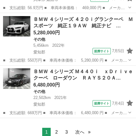
■ 支払総額: 56.9万円 ■ 車両本体価格： 469,000 円 ■ メーカー
名： ＢＭＷ ■ 車種名： ３シリーズ ■ グレード名： ３２０ｄ
兵庫
姫路市
3シリーズ
ＢＭＷ ４シリーズ ４２０ｉグランクーペ Ｍ
ツーリング スポーツ 純正ナビ バックカメラ パワーシート Ｅ
スポーツ 純正１９ＡＷ 純正ナビ …
ＴＣ ＨＩＤ...
5,280,000円
その他
5,456km
2022年
7月5日
提携サイト
愛知郡
■ 支払総額: 550万円 ■ 車両本体価格： 5,280,000 円 ■ メーカー
名： ＢＭＷ ■ 車種名： ４シリーズ ■ グレード名： ４２０ｉ
滋賀
愛知郡
その他
ＢＭＷ ４シリーズ Ｍ４４０ｉ ｘＤｒｉｖｅ
グランクーペ Ｍスポーツ 純正１９ＡＷ 純正ナビ バックカメ
クーペ ローダウン ＲＡＹＳ２０Ａ…
ラ アクティ...
6,480,000円
その他
22,502km
2021年
7月4日
提携サイト
愛知郡
■ 支払総額: 669万円 ■ 車両本体価格： 6,480,000 円 ■ メーカー
名： ＢＭＷ ■ 車種名： ４シリーズ ■ グレード名： Ｍ４４０
滋賀
愛知郡
その他
ｉ ｘＤｒｉｖｅクーペ ローダウン ＲＡＹＳ２０ＡＷ レッドレ
ザー サン...
1
2
3
次へ