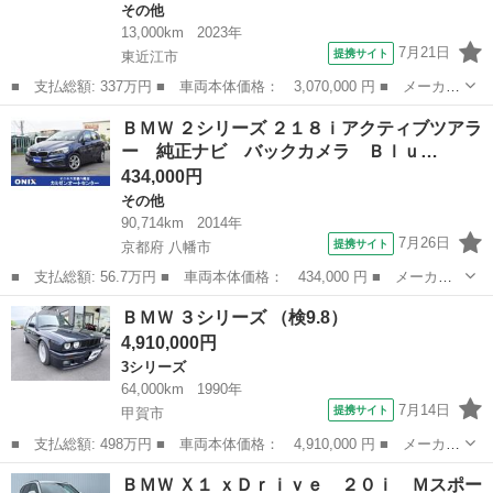
その他
13,000km
2023年
7月21日
提携サイト
東近江市
■ 支払総額: 337万円 ■ 車両本体価格： 3,070,000 円 ■ メーカー
名： ＢＭＷ ■ 車種名： ２シリーズ ■ グレード名： ２１８ｄ
滋賀
東近江市
その他
ＢＭＷ ２シリーズ ２１８ｉアクティブツアラ
アクティブツアラー Ｍスポーツ ■ 排気量： 2000cc ■ ドア枚
ー 純正ナビ バックカメラ Ｂｌｕ…
数...
434,000円
その他
90,714km
2014年
7月26日
提携サイト
京都府 八幡市
■ 支払総額: 56.7万円 ■ 車両本体価格： 434,000 円 ■ メーカー
名： ＢＭＷ ■ 車種名： ２シリーズ ■ グレード名： ２１８ｉ
京都
八幡市
その他
ＢＭＷ ３シリーズ （検9.8）
アクティブツアラー 純正ナビ バックカメラ Ｂｌｕｅｔｏｏｔ
4,910,000円
ｈ スマートキ...
3シリーズ
64,000km
1990年
7月14日
提携サイト
甲賀市
■ 支払総額: 498万円 ■ 車両本体価格： 4,910,000 円 ■ メーカー
名： ＢＭＷ ■ 車種名： ３シリーズ ■ グレード名： ■ 排気
滋賀
甲賀市
3シリーズ
ＢＭＷ Ｘ１ ｘＤｒｉｖｅ ２０ｉ Ｍスポー
量： 2500cc ■ ドア枚数： 2D ■ ミッション： AT4速 ...