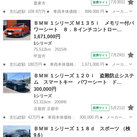
7月30日
提携サイト
栗東市
■ 支払総額: 109.9万円 ■ 車両本体価格： 899,000 円 ■ メーカー
名： ＢＭＷ ■ 車種名： ５シリーズ ■ グレード名： ５２３ｉ
滋賀
栗東市
5シリーズ
ＢＭＷ １シリーズ Ｍ１３５ｉ メモリー付パ
ツーリング ハイラインパッケージ Ｆ１１系★３Ｄ Ｄｅｓｉｇｎ
ワーシート ８．８インチコントロー…
車高調★ブ...
1,671,000円
1シリーズ
75,512km
2015年
7月29日
提携サイト
甲賀市
■ 支払総額: 180万円 ■ 車両本体価格： 1,671,000 円 ■ メーカー
名： ＢＭＷ ■ 車種名： １シリーズ ■ グレード名： Ｍ１３５
滋賀
甲賀市
1シリーズ
ＢＭＷ １シリーズ １２０ｉ 盗難防止システ
ｉ メモリー付パワーシート ８．８インチコントロールディスプレ
ム スマートキー パワーシート ド…
イ クルー...
300,000円
1シリーズ
53,311km
2009年
5月21日
提携サイト
京都府 京都市
■ 支払総額: 42万円 ■ 車両本体価格： 300,000 円 ■ メーカー
名： ＢＭＷ ■ 車種名： １シリーズ ■ グレード名： １２０
京都
京都市
1シリーズ
ＢＭＷ １シリーズ １１８ｄ スポーツ （検
ｉ 盗難防止システム スマートキー パワーシート ドライブレコ
9.6）
ーダー パワーウィ...