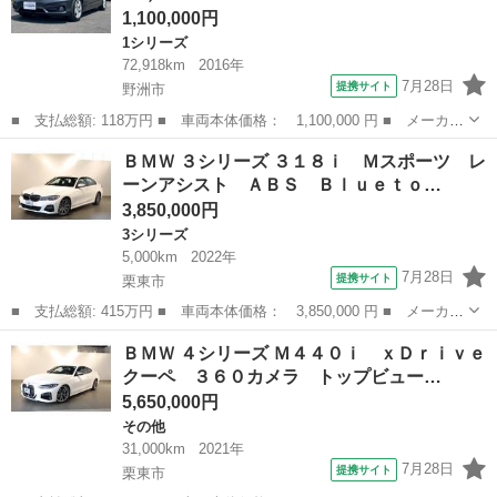
1,100,000円
1シリーズ
72,918km
2016年
7月28日
提携サイト
野洲市
■ 支払総額: 118万円 ■ 車両本体価格： 1,100,000 円 ■ メーカー
名： ＢＭＷ ■ 車種名： １シリーズ ■ グレード名： １１８
滋賀
野洲市
1シリーズ
ＢＭＷ ３シリーズ ３１８ｉ Ｍスポーツ レ
ｄ スポーツ ■ 排気量： 2000cc ■ ドア枚数： 5D ■ ミッシ...
ーンアシスト ＡＢＳ Ｂｌｕｅｔｏ…
3,850,000円
3シリーズ
5,000km
2022年
7月28日
提携サイト
栗東市
■ 支払総額: 415万円 ■ 車両本体価格： 3,850,000 円 ■ メーカー
名： ＢＭＷ ■ 車種名： ３シリーズ ■ グレード名： ３１８
滋賀
栗東市
3シリーズ
ＢＭＷ ４シリーズ Ｍ４４０ｉ ｘＤｒｉｖｅ
ｉ Ｍスポーツ レーンアシスト ＡＢＳ Ｂｌｕｅｔｏｏｔｈ ア
クーペ ３６０カメラ トップビュー…
クティブクル...
5,650,000円
その他
31,000km
2021年
7月28日
提携サイト
栗東市