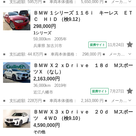
■ 支払総額: 595万円 ■ 車両本体価格： 5,650,000 円 ■ メーカー
名： ＢＭＷ ■ 車種名： ４シリーズ ■ グレード名： Ｍ４４０
滋賀
栗東市
その他
ＢＭＷ １シリーズ １１６ｉ キーレス ＥＴ
ｉ ｘＤｒｉｖｅクーペ ３６０カメラ トップビューカメラ ＥＴ
Ｃ ＨＩＤ （検9.12）
Ｃ シート...
298,000円
1シリーズ
59,000km
2005年
11月24日
提携サイト
兵庫県 加古川市
■ 支払総額: 44.8万円 ■ 車両本体価格： 298,000 円 ■ メーカー
名： ＢＭＷ ■ 車種名： １シリーズ ■ グレード名： １１６
兵庫
加古川市
1シリーズ
ＢＭＷ Ｘ２ ｘＤｒｉｖｅ １８ｄ Ｍスポー
ｉ キーレス ＥＴＣ ＨＩＤ ■ 排気量： 1600cc ■ ドア枚
ツＸ （なし）
数： 5...
2,163,000円
36,000km
2019年
7月27日
提携サイト
近江八幡市
■ 支払総額: 228万円 ■ 車両本体価格： 2,163,000 円 ■ メーカー
名： ＢＭＷ ■ 車種名： Ｘ２ ■ グレード名： ｘＤｒｉｖｅ
滋賀
近江八幡市
BMW
ＢＭＷ Ｘ３ ｘＤｒｉｖｅ ２０ｄ Ｍスポー
１８ｄ ＭスポーツＸ ■ 排気量： 2000cc ■ ドア枚数： 5D ...
ツ ４ＷＤ （検9.10）
4,590,000円
その他