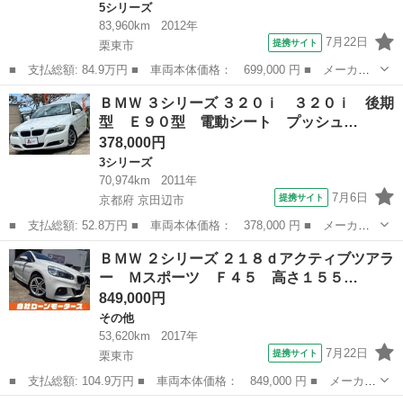
5シリーズ
83,960km
2012年
7月22日
提携サイト
栗東市
■ 支払総額: 84.9万円 ■ 車両本体価格： 699,000 円 ■ メーカー
名： ＢＭＷ ■ 車種名： ５シリーズ ■ グレード名： ５２３
滋賀
栗東市
5シリーズ
ＢＭＷ ３シリーズ ３２０ｉ ３２０ｉ 後期
ｉ Ｍスポーツパッケージ Ｆ１０ エアロ Ｍスポーツサスペンシ
型 Ｅ９０型 電動シート プッシュ…
ョン革巻ステア...
378,000円
3シリーズ
70,974km
2011年
7月6日
提携サイト
京都府 京田辺市
■ 支払総額: 52.8万円 ■ 車両本体価格： 378,000 円 ■ メーカー
名： ＢＭＷ ■ 車種名： ３シリーズ ■ グレード名： ３２０
京都
京田辺市
3シリーズ
ＢＭＷ ２シリーズ ２１８ｄアクティブツアラ
ｉ ３２０ｉ 後期型 Ｅ９０型 電動シート プッシュスタート
ー Ｍスポーツ Ｆ４５ 高さ１５５…
ＣＤオーディオ...
849,000円
その他
53,620km
2017年
7月22日
提携サイト
栗東市
■ 支払総額: 104.9万円 ■ 車両本体価格： 849,000 円 ■ メーカー
名： ＢＭＷ ■ 車種名： ２シリーズ ■ グレード名： ２１８ｄ