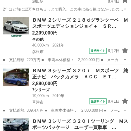
瀬田駅
8月4日
2年ほど前に12万キロちょっとで購入、この車は売る気はなかったので
すが自営の仕事で少し大きめの荷物が詰める車が必要になり最近別の
滋賀
草津市
瀬田駅
3シリーズ
本革
ＢＭＷ ２シリーズ ２１８ｄグランクーペ Ｍ
車両を購入し、このBMはこの3カ月ほど維持する程度にしか乗ってい
スポーツエディションジョイ＋ ＳＲ…
ません。現在145000KMぐら...
2,209,000円
その他
46,000km
2021年
8月2日
提携サイト
彦根市
■ 支払総額: 229万円 ■ 車両本体価格： 2,209,000 円 ■ メーカー
名： ＢＭＷ ■ 車種名： ２シリーズ ■ グレード名： ２１８ｄ
滋賀
彦根市
その他
ＢＭＷ ３シリーズ ３２０ｉ Ｍスポーツ 純
グランクーペ Ｍスポーツエディションジョイ＋ ＳＲ／ｉＤｒｉｖ
正ナビ バックカメラ ＡＣＣ ＥＴ…
ｅナビ／ハ...
2,880,000円
3シリーズ
19,000km
2019年
8月1日
提携サイト
草津市
■ 支払総額: 309.4万円 ■ 車両本体価格： 2,880,000 円 ■ メーカ
ー名： ＢＭＷ ■ 車種名： ３シリーズ ■ グレード名： ３２０
滋賀
草津市
3シリーズ
ＢＭＷ ３シリーズ ３２０ｉツーリング Ｍス
ｉ Ｍスポーツ 純正ナビ バックカメラ ＡＣＣ ＥＴＣ ＬＥＤ
ポーツパッケージ ユーザー買取車 …
ライト ...