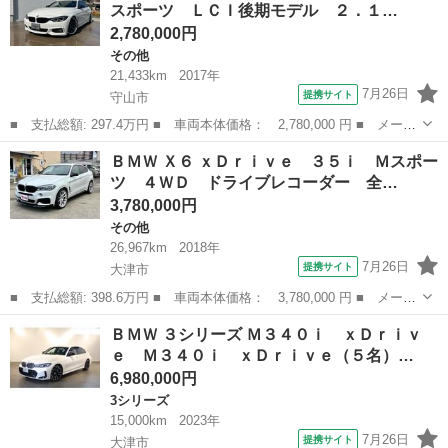
スポーツ ＬＣＩ後期モデル ２．１…
Ｄナビ ＥＴ...
2,780,000円
その他
21,433km
2017年
7月26日
提携サイト
守山市
■ 支払総額: 297.4万円 ■ 車両本体価格： 2,780,000 円 ■ メーカ
ー名： ＢＭＷ ■ 車種名： ４シリーズ ■ グレード名： ４２０
滋賀
守山市
その他
ＢＭＷ Ｘ６ ｘＤｒｉｖｅ ３５ｉ Ｍスポー
ｉグランクーペ Ｍスポーツ ＬＣＩ後期モデル ２．１万キロ 車
ツ ４ＷＤ ドライブレコーダー 全…
高調＆１...
3,780,000円
その他
26,967km
2018年
7月26日
提携サイト
大津市
■ 支払総額: 398.6万円 ■ 車両本体価格： 3,780,000 円 ■ メーカ
ー名： ＢＭＷ ■ 車種名： Ｘ６ ■ グレード名： ｘＤｒｉｖ
滋賀
大津市
その他
ＢＭＷ ３シリーズ Ｍ３４０ｉ ｘＤｒｉｖ
ｅ ３５ｉ Ｍスポーツ ４ＷＤ ドライブレコーダー 全周囲カメ
ｅ Ｍ３４０ｉ ｘＤｒｉｖｅ（５名）…
ラ クリア...
6,980,000円
3シリーズ
15,000km
2023年
7月26日
提携サイト
大津市