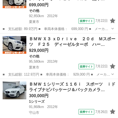
699,000円
その他
92,850km
2012年
7月22日
提携サイト
栗東市
■ 支払総額: 89.9万円 ■ 車両本体価格： 699,000 円 ■ メーカー
名： ＢＭＷ ■ 車種名： Ｘ３ ■ グレード名： ｘＤｒｉｖｅ
滋賀
栗東市
その他
ＢＭＷ Ｘ３ ｘＤｒｉｖｅ ２０ｄ Ｍスポー
２０ｉ ハイラインパッケージ Ｆ２５ ４ＷＤ 黒革電動シート
ツ Ｆ２５ ディーゼルターボ ハー…
シートヒータ...
929,000円
その他
95,580km
2013年
7月22日
提携サイト
栗東市
■ 支払総額: 112.9万円 ■ 車両本体価格： 929,000 円 ■ メーカー
名： ＢＭＷ ■ 車種名： Ｘ３ ■ グレード名： ｘＤｒｉｖｅ
滋賀
栗東市
その他
ＢＭＷ １シリーズ １１６ｉ スポーツ ｉド
２０ｄ Ｍスポーツ Ｆ２５ ディーゼルターボ ハーフレザー パ
ライブナビパッケージ＆バックカメラ…
ワーバック...
300,000円
1シリーズ
91,868km
2012年
7月26日
提携サイト
守山市