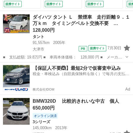
／橙革シート／シー
シート 障害物セン
１８インチアルミホ
提携サイト
提携サイト
提携サイト
提
トヒーター／メモリ
サー 純正１８ＡＷ
イール オートエア
シート／パワーシー
（検10.3）
コン ＥＴＣ スマ
ダイハツ タント Ｌ 禁煙車 走行距離９．１
ト／純正前後ドライ
ートキープッシュス
万ｋｍ タイミングベルト交換不要 …
ブレコーダー／バッ
タート パワーステ
128,000円
クカメラ／追従式ク
アリング （検8.12）
ルーズコントロール
タント
／コーナーセンサー
91,557km
2005年
／スペアキー／
7月30日
提携サイト
大津市
（検8.9）
■ 支払総額: 19.8万円 ■ 車両本体価格： 128,000 円 ■ メーカー
名： ダイハツ ■ 車種名： タント ■ グレード名： Ｌ 禁煙
滋賀
大津市
タント
走行距離
【保証人不要🙆】最短2分で仮審査申込み
車 走行距離９．１万ｋｍ タイミングベルト交換不要 マニュアル
税金・車検込み（自賠責保険料を除く）で毎月の支払額
エアコン ＣＤ...
は一定の自社ローン🚗
Ad
株式会社IDOM
BMW320D 比較的きれいな中古 個人
650,000円
オンライン決済
3シリーズ
145,000km
2013年