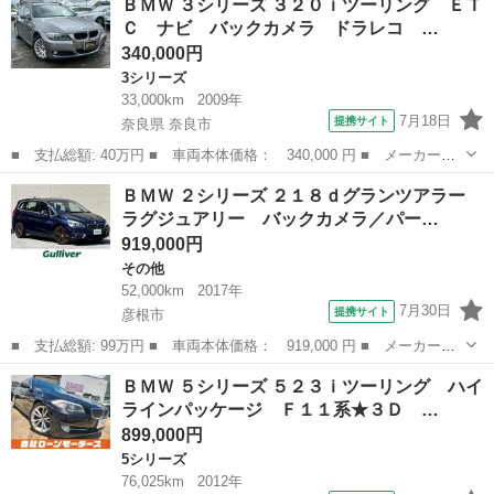
ＢＭＷ ３シリーズ ３２０ｉツーリング ＥＴ
ｄ スポーツ クルーズ・コントロール ＬＥＤヘッドライト コン
Ｃ ナビ バックカメラ ドラレコ …
フォート...
340,000円
3シリーズ
33,000km
2009年
7月18日
提携サイト
奈良県 奈良市
■ 支払総額: 40万円 ■ 車両本体価格： 340,000 円 ■ メーカー
名： ＢＭＷ ■ 車種名： ３シリーズ ■ グレード名： ３２０ｉ
奈良
奈良市
3シリーズ
ＢＭＷ ２シリーズ ２１８ｄグランツアラー
ツーリング ＥＴＣ ナビ バックカメラ ドラレコ スマートキ
ラグジュアリー バックカメラ／パー…
ー 純正アルミホイ...
919,000円
その他
52,000km
2017年
7月30日
提携サイト
彦根市
■ 支払総額: 99万円 ■ 車両本体価格： 919,000 円 ■ メーカー
名： ＢＭＷ ■ 車種名： ２シリーズ ■ グレード名： ２１８ｄ
滋賀
彦根市
その他
ＢＭＷ ５シリーズ ５２３ｉツーリング ハイ
グランツアラー ラグジュアリー バックカメラ／パーク・ディスタ
ラインパッケージ Ｆ１１系★３Ｄ …
ンス・コントロー...
899,000円
5シリーズ
76,025km
2012年