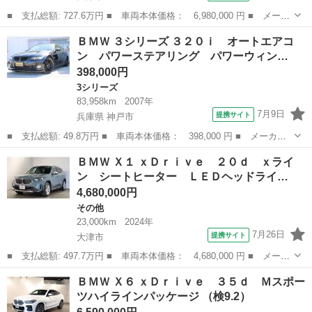
■ 支払総額: 727.6万円 ■ 車両本体価格： 6,980,000 円 ■ メーカ
ー名： ＢＭＷ ■ 車種名： ３シリーズ ■ グレード名： Ｍ３４
滋賀
大津市
3シリーズ
ＢＭＷ ３シリーズ ３２０ｉ オートエアコ
０ｉ ｘＤｒｉｖｅ Ｍ３４０ｉ ｘＤｒｉｖｅ（５名） ヒータ
ン パワーステアリング パワーウィン…
ー オート...
398,000円
3シリーズ
83,958km
2007年
7月9日
提携サイト
兵庫県 神戸市
■ 支払総額: 49.8万円 ■ 車両本体価格： 398,000 円 ■ メーカー
名： ＢＭＷ ■ 車種名： ３シリーズ ■ グレード名： ３２０
兵庫
神戸市
3シリーズ
ＢＭＷ Ｘ１ ｘＤｒｉｖｅ ２０ｄ ｘライ
ｉ オートエアコン パワーステアリング パワーウィンドウ スマ
ン シートヒーター ＬＥＤヘッドライ…
ートキー Ｗエ...
4,680,000円
その他
23,000km
2024年
7月26日
提携サイト
大津市
■ 支払総額: 497.7万円 ■ 車両本体価格： 4,680,000 円 ■ メーカ
ー名： ＢＭＷ ■ 車種名： Ｘ１ ■ グレード名： ｘＤｒｉｖ
滋賀
大津市
その他
ＢＭＷ Ｘ６ ｘＤｒｉｖｅ ３５ｄ Ｍスポー
ｅ ２０ｄ ｘライン シートヒーター ＬＥＤヘッドライト パワ
ツハイラインパッケージ （検9.2）
ーシート ...