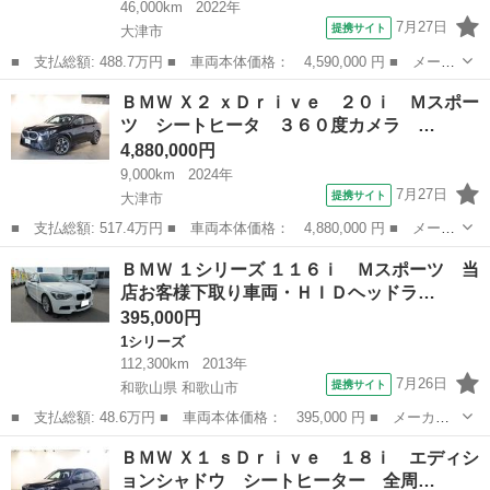
46,000km
2022年
7月27日
提携サイト
大津市
■ 支払総額: 488.7万円 ■ 車両本体価格： 4,590,000 円 ■ メーカ
ー名： ＢＭＷ ■ 車種名： Ｘ３ ■ グレード名： ｘＤｒｉｖ
滋賀
大津市
その他
ＢＭＷ Ｘ２ ｘＤｒｉｖｅ ２０ｉ Ｍスポー
ｅ ２０ｄ Ｍスポーツ ４ＷＤ ■ 排気量： 2000cc ■ ドア枚
ツ シートヒータ ３６０度カメラ …
数...
4,880,000円
9,000km
2024年
7月27日
提携サイト
大津市
■ 支払総額: 517.4万円 ■ 車両本体価格： 4,880,000 円 ■ メーカ
ー名： ＢＭＷ ■ 車種名： Ｘ２ ■ グレード名： ｘＤｒｉｖ
滋賀
大津市
BMW
ＢＭＷ １シリーズ １１６ｉ Ｍスポーツ 当
ｅ ２０ｉ Ｍスポーツ シートヒータ ３６０度カメラ オートハ
店お客様下取り車両・ＨＩＤヘッドラ…
イビーム ...
395,000円
1シリーズ
112,300km
2013年
7月26日
提携サイト
和歌山県 和歌山市
■ 支払総額: 48.6万円 ■ 車両本体価格： 395,000 円 ■ メーカー
名： ＢＭＷ ■ 車種名： １シリーズ ■ グレード名： １１６
和歌山
和歌山市
1シリーズ
ＢＭＷ Ｘ１ ｓＤｒｉｖｅ １８ｉ エディシ
ｉ Ｍスポーツ 当店お客様下取り車両・ＨＩＤヘッドライト・スマ
ョンシャドウ シートヒーター 全周…
ートキー×２・...