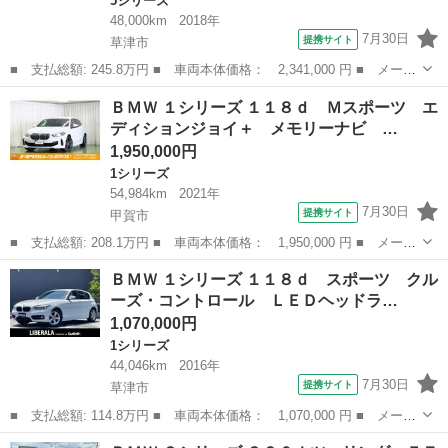
5シリーズ
48,000km
2018年
7月30日
提携サイト
草津市
■ 支払総額: 245.8万円 ■ 車両本体価格： 2,341,000 円 ■ メーカ
ー名： ＢＭＷ ■ 車種名： ５シリーズ ■ グレード名： ５２３
滋賀
草津市
5シリーズ
ＢＭＷ １シリーズ １１８ｄ Ｍスポーツ エ
ｄツーリング Ｍスポーツ パワーテールゲート ＡＣＣ 純正アル
ディションジョイ＋ メモリーナビ …
ミホイー...
1,950,000円
1シリーズ
54,984km
2021年
7月30日
提携サイト
甲賀市
■ 支払総額: 208.1万円 ■ 車両本体価格： 1,950,000 円 ■ メーカ
ー名： ＢＭＷ ■ 車種名： １シリーズ ■ グレード名： １１８
滋賀
甲賀市
1シリーズ
ＢＭＷ １シリーズ １１８ｄ スポーツ クル
ｄ Ｍスポーツ エディションジョイ＋ メモリーナビ ミュージッ
ーズ・コントロール ＬＥＤヘッドラ…
クプレイ...
1,070,000円
1シリーズ
44,046km
2016年
7月30日
提携サイト
草津市
■ 支払総額: 114.8万円 ■ 車両本体価格： 1,070,000 円 ■ メーカ
ー名： ＢＭＷ ■ 車種名： １シリーズ ■ グレード名： １１８
滋賀
草津市
1シリーズ