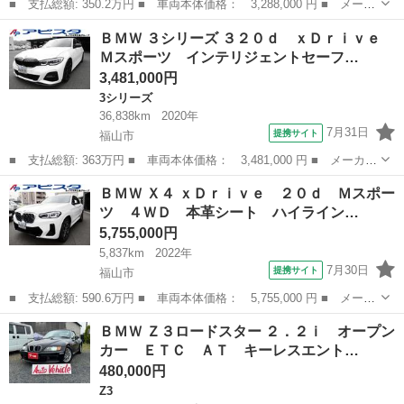
■ 支払総額: 350.2万円 ■ 車両本体価格： 3,288,000 円 ■ メーカ
ー名： ＢＭＷ ■ 車種名： １シリーズ ■ グレード名： Ｍ１４
広島
広島市
1シリーズ
ＢＭＷ ３シリーズ ３２０ｄ ｘＤｒｉｖｅ
０ｉ ＬＥＤライト １８ＡＷ コーナーセンサー スマートキー
Ｍスポーツ インテリジェントセーフ…
純正ナビ...
3,481,000円
3シリーズ
36,838km
2020年
7月31日
提携サイト
福山市
■ 支払総額: 363万円 ■ 車両本体価格： 3,481,000 円 ■ メーカー
名： ＢＭＷ ■ 車種名： ３シリーズ ■ グレード名： ３２０
広島
福山市
3シリーズ
ＢＭＷ Ｘ４ ｘＤｒｉｖｅ ２０ｄ Ｍスポー
ｄ ｘＤｒｉｖｅ Ｍスポーツ インテリジェントセーフティ 純正
ツ ４ＷＤ 本革シート ハイライン…
ＨＤＤナビ ...
5,755,000円
5,837km
2022年
7月30日
提携サイト
福山市
■ 支払総額: 590.6万円 ■ 車両本体価格： 5,755,000 円 ■ メーカ
ー名： ＢＭＷ ■ 車種名： Ｘ４ ■ グレード名： ｘＤｒｉｖ
広島
福山市
BMW
ＢＭＷ Ｚ３ロードスター ２．２ｉ オープン
ｅ ２０ｄ Ｍスポーツ ４ＷＤ 本革シート ハイラインパッケー
カー ＥＴＣ ＡＴ キーレスエント…
ジ 純正フ...
480,000円
Z3