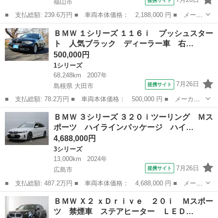
提携サイト
福山市
■ 支払総額: 239.6万円 ■ 車両本体価格： 2,188,000 円 ■ メーカ
ー名： ＢＭＷ ■ 車種名： ４シリーズ ■ グレード名： ４２０
広島
福山市
その他
ＢＭＷ １シリーズ １１６ｉ プッシュスター
ｉグランクーペ Ｍスポーツ 後期 コニャックレザー 禁煙車 マ
ト 人気ブラック ディーラー車 右…
ルチディ...
500,000円
1シリーズ
68,248km
2007年
7月26日
提携サイト
島根県 大田市
■ 支払総額: 78.2万円 ■ 車両本体価格： 500,000 円 ■ メーカー
名： ＢＭＷ ■ 車種名： １シリーズ ■ グレード名： １１６
島根
大田市
1シリーズ
ＢＭＷ ３シリーズ ３２０ｉツーリング Ｍス
ｉ プッシュスタート 人気ブラック ディーラー車 右Ｈ ■ 排気
ポーツ ハイラインパッケージ ハイ…
量： 160...
4,688,000円
3シリーズ
13,000km
2024年
7月26日
提携サイト
広島市
■ 支払総額: 487.2万円 ■ 車両本体価格： 4,688,000 円 ■ メーカ
ー名： ＢＭＷ ■ 車種名： ３シリーズ ■ グレード名： ３２０
広島
広島市
3シリーズ
ＢＭＷ Ｘ２ ｘＤｒｉｖｅ ２０ｉ Ｍスポー
ｉツーリング Ｍスポーツ ハイラインパッケージ ハイラインＰＫ
ツ 禁煙車 ステアヒーター ＬＥＤ…
Ｇ 後期...