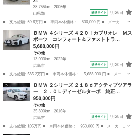
Z4
38,755km
2006年
7月26日
提携サイト
山県郡
■ 支払総額: 59.6万円 ■ 車両本体価格： 500,000 円 ■ メーカー
名： ＢＭＷ ■ 車種名： Ｚ４ ■ グレード名： ２．２ｉ ■ 排
広島
山県郡
Z4
ＢＭＷ ４シリーズ ４２０ｉカブリオレ Ｍス
気量： 2200cc ■ ドア枚数： オープン ■ ミッション： AT5...
ポーツ コンフォート＆ファストトラ…
5,688,000円
その他
13,000km
2022年
7月30日
提携サイト
広島市
■ 支払総額: 585.2万円 ■ 車両本体価格： 5,688,000 円 ■ メーカ
ー名： ＢＭＷ ■ 車種名： ４シリーズ ■ グレード名： ４２０
広島
広島市
その他
ＢＭＷ ２シリーズ ２１８ｄアクティブツアラ
ｉカブリオレ Ｍスポーツ コンフォート＆ファストトラックＰＫ
ー ２．０Ｌディーゼルターボ 純正…
Ｇ アダプ...
950,000円
その他
35,800km
2016年
7月28日
提携サイト
広島市
■ 支払総額: 105万円 ■ 車両本体価格： 950,000 円 ■ メーカー
名： ＢＭＷ ■ 車種名： ２シリーズ ■ グレード名： ２１８ｄ
広島
広島市
その他