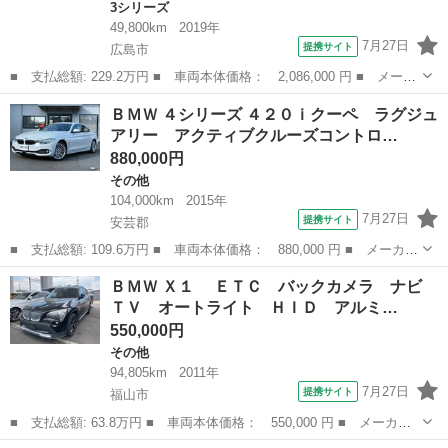
3シリーズ
49,800km
2019年
7月27日
提携サイト
広島市
■ 支払総額: 229.2万円 ■ 車両本体価格： 2,086,000 円 ■ メーカ
ー名： ＢＭＷ ■ 車種名： ３シリーズ ■ グレード名： ３２０
広島
広島市
3シリーズ
ＢＭＷ ４シリーズ ４２０ｉクーペ ラグジュ
ｉ 純正ナビ（Ｂｌｕｅｔｏｏｔｈ対応） Ｂカメラ Ｐバックド
アリー アクティブクルーズコントロ…
ア クリア...
880,000円
その他
104,000km
2015年
7月27日
提携サイト
安芸郡
■ 支払総額: 109.6万円 ■ 車両本体価格： 880,000 円 ■ メーカー
名： ＢＭＷ ■ 車種名： ４シリーズ ■ グレード名： ４２０ｉ
広島
安芸郡
その他
ＢＭＷ Ｘ１ ＥＴＣ バックカメラ ナビ
クーペ ラグジュアリー アクティブクルーズコントロール 黒革シ
ＴＶ オートライト ＨＩＤ アルミ…
ート パワ...
550,000円
その他
94,805km
2011年
7月27日
提携サイト
福山市
■ 支払総額: 63.8万円 ■ 車両本体価格： 550,000 円 ■ メーカー
名： ＢＭＷ ■ 車種名： Ｘ１ ■ グレード名： ＥＴＣ バッ