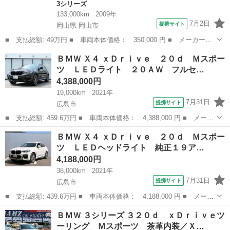
3シリーズ
133,000km
2009年
7月2日
提携サイト
岡山県 岡山市
■ 支払総額: 49万円 ■ 車両本体価格： 350,000 円 ■ メーカー
名： ＢＭＷ ■ 車種名： ３シリーズ ■ グレード名： ３２０ｉ
岡山
岡山市
3シリーズ
ＢＭＷ Ｘ４ ｘＤｒｉｖｅ ２０ｄ Ｍスポー
ツーリング アイバッハ製ダウンサス／純正１８インチアルミ／ＨＩ
ツ ＬＥＤライト ２０ＡＷ フルセ…
Ｄヘッドライト／...
4,388,000円
19,000km
2021年
7月31日
提携サイト
広島市
■ 支払総額: 459.6万円 ■ 車両本体価格： 4,388,000 円 ■ メーカ
ー名： ＢＭＷ ■ 車種名： Ｘ４ ■ グレード名： ｘＤｒｉｖ
広島
広島市
BMW
ＢＭＷ Ｘ４ ｘＤｒｉｖｅ ２０ｄ Ｍスポー
ｅ ２０ｄ Ｍスポーツ ＬＥＤライト ２０ＡＷ フルセグ コー
ツ ＬＥＤヘッドライト 純正１９ア…
ナーセンサ...
4,188,000円
38,000km
2021年
7月31日
提携サイト
広島市
■ 支払総額: 439.6万円 ■ 車両本体価格： 4,188,000 円 ■ メーカ
ー名： ＢＭＷ ■ 車種名： Ｘ４ ■ グレード名： ｘＤｒｉｖ
広島
広島市
BMW
ＢＭＷ ３シリーズ ３２０ｄ ｘＤｒｉｖｅツ
ｅ ２０ｄ Ｍスポーツ ＬＥＤヘッドライト 純正１９アルミ コ
ーリング Ｍスポーツ 茶革内装／Ｘ…
ーナーセン...