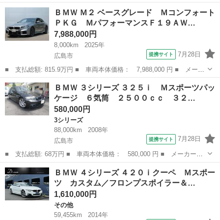
名： ＢＭＷ ■ 車種名： ５シリーズ ■ グレード名： ５３０
広島
広島市
5シリーズ
ＢＭＷ Ｍ２ ベースグレード Ｍコンフォート
ｉ Ｍスポーツ ハイラインパッケージ ホワイトレザーシート イ
ＰＫＧ ＭパフォーマンスＦ１９ＡＷ…
ンテリジェン...
7,988,000円
8,000km
2025年
7月28日
提携サイト
広島市
■ 支払総額: 815.9万円 ■ 車両本体価格： 7,988,000 円 ■ メーカ
ー名： ＢＭＷ ■ 車種名： Ｍ２ ■ グレード名： ベースグレー
広島
広島市
BMW
ＢＭＷ ３シリーズ ３２５ｉ Ｍスポーツパッ
ド ＭコンフォートＰＫＧ ＭパフォーマンスＦ１９ＡＷ／Ｒ２０Ａ
ケージ ６気筒 ２５００ｃｃ ３２…
Ｗ ｈａ...
580,000円
3シリーズ
88,000km
2008年
7月28日
提携サイト
広島市
■ 支払総額: 68万円 ■ 車両本体価格： 580,000 円 ■ メーカー
名： ＢＭＷ ■ 車種名： ３シリーズ ■ グレード名： ３２５
広島
広島市
3シリーズ
ＢＭＷ ４シリーズ ４２０ｉクーペ Ｍスポー
ｉ Ｍスポーツパッケージ ６気筒 ２５００ｃｃ ３２５ｉ Ｍス
ツ カスタム／フロンプスポイラー＆…
ポーツ サンルーフ...
1,610,000円
その他
59,455km
2014年