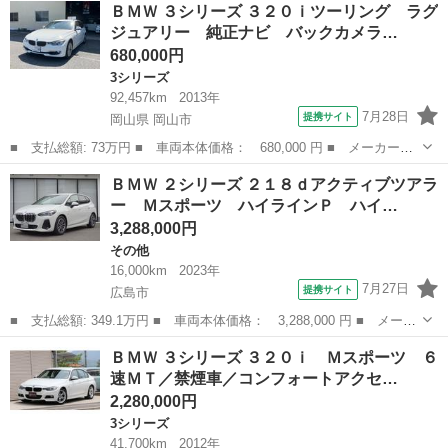
広島
福山市
その他
ＢＭＷ ３シリーズ ３２０ｉツーリング ラグ
クカメラ ナビ ＴＶ オートライト ＨＩＤ アルミホイール ス
ジュアリー 純正ナビ バックカメラ…
マートキー ...
680,000円
3シリーズ
92,457km
2013年
7月28日
提携サイト
岡山県 岡山市
■ 支払総額: 73万円 ■ 車両本体価格： 680,000 円 ■ メーカー
名： ＢＭＷ ■ 車種名： ３シリーズ ■ グレード名： ３２０ｉ
岡山
岡山市
3シリーズ
ＢＭＷ ２シリーズ ２１８ｄアクティブツアラ
ツーリング ラグジュアリー 純正ナビ バックカメラ プッシュス
ー Ｍスポーツ ハイラインＰ ハイ…
タート 純正アル...
3,288,000円
その他
16,000km
2023年
7月27日
提携サイト
広島市
■ 支払総額: 349.1万円 ■ 車両本体価格： 3,288,000 円 ■ メーカ
ー名： ＢＭＷ ■ 車種名： ２シリーズ ■ グレード名： ２１８
広島
広島市
その他
ＢＭＷ ３シリーズ ３２０ｉ Ｍスポーツ ６
ｄアクティブツアラー Ｍスポーツ ハイラインＰ ハイラインＰＫ
速ＭＴ／禁煙車／コンフォートアクセ…
Ｇ モカ...
2,280,000円
3シリーズ
41,700km
2012年