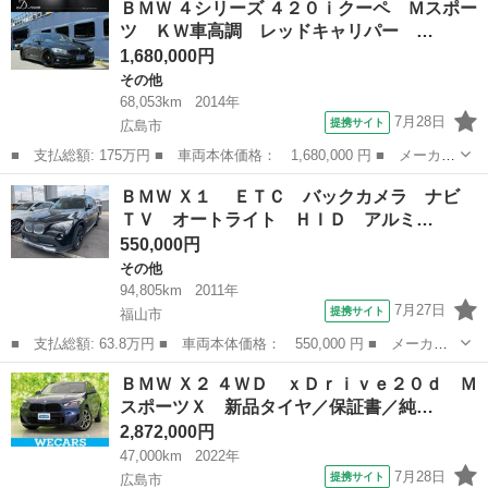
ＢＭＷ ４シリーズ ４２０ｉクーペ Ｍスポー
アクティブツアラー ２．０Ｌディーゼルターボ 純正ナビ Ｂｌｕ
ツ ＫＷ車高調 レッドキャリパー …
ｅｔｏｏｔｈ ...
1,680,000円
その他
68,053km
2014年
7月28日
提携サイト
広島市
■ 支払総額: 175万円 ■ 車両本体価格： 1,680,000 円 ■ メーカー
名： ＢＭＷ ■ 車種名： ４シリーズ ■ グレード名： ４２０ｉ
広島
広島市
その他
ＢＭＷ Ｘ１ ＥＴＣ バックカメラ ナビ
クーペ Ｍスポーツ ＫＷ車高調 レッドキャリパー １９インチＡ
ＴＶ オートライト ＨＩＤ アルミ…
Ｗ ＲＥＭ...
550,000円
その他
94,805km
2011年
7月27日
提携サイト
福山市
■ 支払総額: 63.8万円 ■ 車両本体価格： 550,000 円 ■ メーカー
名： ＢＭＷ ■ 車種名： Ｘ１ ■ グレード名： ＥＴＣ バッ
広島
福山市
その他
ＢＭＷ Ｘ２ ４ＷＤ ｘＤｒｉｖｅ２０ｄ Ｍ
クカメラ ナビ ＴＶ オートライト ＨＩＤ アルミホイール ス
スポーツＸ 新品タイヤ／保証書／純…
マートキー ...
2,872,000円
47,000km
2022年
7月28日
提携サイト
広島市