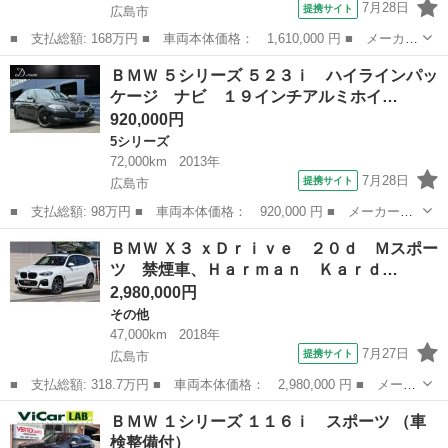
7月28日
提携サイト
広島市
■ 支払総額: 168万円 ■ 車両本体価格： 1,610,000 円 ■ メーカー
名： ＢＭＷ ■ 車種名： ４シリーズ ■ グレード名： ４２０ｉ
広島
広島市
その他
ＢＭＷ ５シリーズ ５２３ｉ ハイラインパッ
クーペ Ｍスポーツ カスタム／フロンプスポイラー＆トランクスポ
ケージ ナビ １９インチアルミホイ…
イラー／ブ...
920,000円
5シリーズ
72,000km
2013年
7月28日
提携サイト
広島市
■ 支払総額: 98万円 ■ 車両本体価格： 920,000 円 ■ メーカー
名： ＢＭＷ ■ 車種名： ５シリーズ ■ グレード名： ５２３
広島
広島市
5シリーズ
ＢＭＷ Ｘ３ ｘＤｒｉｖｅ ２０ｄ Ｍスポー
ｉ ハイラインパッケージ ナビ １９インチアルミホイール Ｔ
ツ 禁煙車、Ｈａｒｍａｎ Ｋａｒｄ…
Ｖ クルーズコントロ...
2,980,000円
その他
47,000km
2018年
7月27日
提携サイト
広島市
■ 支払総額: 318.7万円 ■ 車両本体価格： 2,980,000 円 ■ メーカ
ー名： ＢＭＷ ■ 車種名： Ｘ３ ■ グレード名： ｘＤｒｉｖ
広島
広島市
その他
ＢＭＷ １シリーズ １１６ｉ スポーツ （車
ｅ ２０ｄ Ｍスポーツ 禁煙車、Ｈａｒｍａｎ Ｋａｒｄｏｎ、パ
検整備付）
ノラマサン...