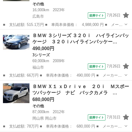
その他
16,000km
2023年
7月26日
提携サイト
広島市
■ 支払総額: 515.1万円 ■ 車両本体価格： 4,988,000 円 ■ メーカ
ー名： ＢＭＷ ■ 車種名： Ｘ３ ■ グレード名： ｘＤｒｉｖ
広島
広島市
その他
ＢＭＷ ３シリーズ ３２０ｉ ハイラインパッ
ｅ ２０ｄ Ｍスポーツ レーザーライト 純正２０アルミ コーナ
ケージ ３２０ｉハイラインパッケー…
ーセンサー...
490,000円
3シリーズ
69,000km
2009年
7月26日
提携サイト
福山市
■ 支払総額: 66万円 ■ 車両本体価格： 490,000 円 ■ メーカー
名： ＢＭＷ ■ 車種名： ３シリーズ ■ グレード名： ３２０
広島
福山市
3シリーズ
ＢＭＷ Ｘ１ ｘＤｒｉｖｅ ２０ｉ Ｍスポー
ｉ ハイラインパッケージ ３２０ｉハイラインパッケージ 純正１
ツパッケージ ナビ バックカメラ …
６インチ・整備記録...
680,000円
その他
87,000km
2012年
7月31日
提携サイト
岡山県 岡山市
■ 支払総額: 78万円 ■ 車両本体価格： 680,000 円 ■ メーカー