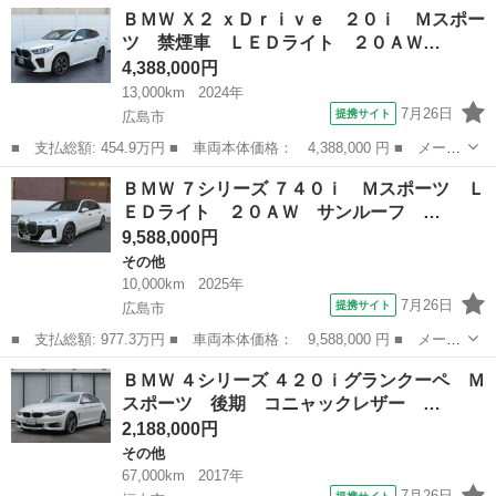
名： ＢＭＷ ■ 車種名： Ｘ１ ■ グレード名： ｘＤｒｉｖｅ
岡山
岡山市
その他
ＢＭＷ Ｘ２ ｘＤｒｉｖｅ ２０ｉ Ｍスポー
２０ｉ Ｍスポーツパッケージ ナビ バックカメラ ＥＴＣ 車高
ツ 禁煙車 ＬＥＤライト ２０ＡＷ…
調 Ｓｃｈｎｉｔ...
4,388,000円
13,000km
2024年
7月26日
提携サイト
広島市
■ 支払総額: 454.9万円 ■ 車両本体価格： 4,388,000 円 ■ メーカ
ー名： ＢＭＷ ■ 車種名： Ｘ２ ■ グレード名： ｘＤｒｉｖ
広島
広島市
BMW
ＢＭＷ ７シリーズ ７４０ｉ Ｍスポーツ Ｌ
ｅ ２０ｉ Ｍスポーツ 禁煙車 ＬＥＤライト ２０ＡＷ Ａトラ
ＥＤライト ２０ＡＷ サンルーフ …
ンク ＰＤ...
9,588,000円
その他
10,000km
2025年
7月26日
提携サイト
広島市
■ 支払総額: 977.3万円 ■ 車両本体価格： 9,588,000 円 ■ メーカ
ー名： ＢＭＷ ■ 車種名： ７シリーズ ■ グレード名： ７４０
広島
広島市
その他
ＢＭＷ ４シリーズ ４２０ｉグランクーペ Ｍ
ｉ Ｍスポーツ ＬＥＤライト ２０ＡＷ サンルーフ オートトラ
スポーツ 後期 コニャックレザー …
ンク ス...
2,188,000円
その他
67,000km
2017年
7月26日