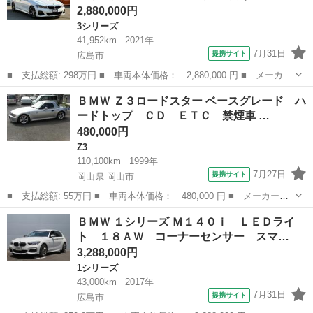
2,880,000円
3シリーズ
41,952km
2021年
7月31日
提携サイト
広島市
■ 支払総額: 298万円 ■ 車両本体価格： 2,880,000 円 ■ メーカー
名： ＢＭＷ ■ 車種名： ３シリーズ ■ グレード名： ３２０
広島
広島市
3シリーズ
ＢＭＷ Ｚ３ロードスター ベースグレード ハ
ｄ ｘＤｒｉｖｅツーリング Ｍスポーツ 茶革内装／ＸＹＺ車高調
ードトップ ＣＤ ＥＴＣ 禁煙車 …
（純正アリ）...
480,000円
Z3
110,100km
1999年
7月27日
提携サイト
岡山県 岡山市
■ 支払総額: 55万円 ■ 車両本体価格： 480,000 円 ■ メーカー
名： ＢＭＷ ■ 車種名： Ｚ３ロードスター ■ グレード名： ベ
岡山
岡山市
Z3
ＢＭＷ １シリーズ Ｍ１４０ｉ ＬＥＤライ
ースグレード ハードトップ ＣＤ ＥＴＣ 禁煙車 ■ 排気量：
ト １８ＡＷ コーナーセンサー スマ…
1900cc ...
3,288,000円
1シリーズ
43,000km
2017年
7月31日
提携サイト
広島市