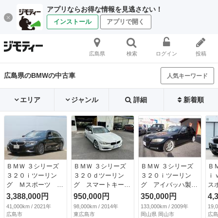
アプリならお得な情報を見逃さない！
インストール
アプリで開く
広島県
検索
ログイン
投稿
広島県のBMWの中古車
人気キーワード
エリア
ジャンル
詳細
新着順
ＢＭＷ ３シリーズ
ＢＭＷ ３シリーズ
ＢＭＷ ３シリーズ
Ｂ
３２０ｉツーリン
３２０ｄツーリン
３２０ｉツーリン
ｉ
グ Ｍスポーツ ハ
グ スマートキー
グ アイバッハ製ダ
ス
イラインパッケー
プッシュスタート
ウンサス／純正１８
イ
3,388,000円
950,000円
350,000円
4,
ジ コンフォートＰ
Ｂｌｕｅｔｏｏｔ
インチアルミ／ＨＩ
ル
41,000km / 2021年
98,000km / 2014年
133,000km / 2009年
19,
ＫＧ ハイラインＰ
ｈ ドラレコ バッ
Ｄヘッドライト／Ｈ
ン
広島市
東広島市
岡山県 岡山市
広