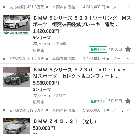
■ 支払総額: 491.3万円 ■ 車両本体価格： 4,816,000 円 ■ メーカ
ー名： ＢＭＷ ■ 車種名： ３シリーズ ■ グレード名： ３２０
広島
福山市
3シリーズ
ＢＭＷ ５シリーズ ５２３ｉツーリング Ｍス
ｄ ｘＤｒｉｖｅ Ｍスポーツ ４ＷＤ コンフォートパッケージ
ポーツ 衝突被害軽減ブレーキ 電動…
インテリ...
1,420,000円
5シリーズ
28,709km
2015年
7月30日
提携サイト
広島市
■ 支払総額: 151.7万円 ■ 車両本体価格： 1,420,000 円 ■ メーカ
ー名： ＢＭＷ ■ 車種名： ５シリーズ ■ グレード名： ５２３
広島
広島市
5シリーズ
ＢＭＷ ５シリーズ ５２３ｄ ｘＤｒｉｖｅ
ｉツーリング Ｍスポーツ 衝突被害軽減ブレーキ 電動リアゲー
Ｍスポーツ セレクト＆コンフォート…
ト 純正ナ...
5,988,000円
5シリーズ
22,000km
2024年
7月30日
提携サイト
広島市
■ 支払総額: 619.5万円 ■ 車両本体価格： 5,988,000 円 ■ メーカ
ー名： ＢＭＷ ■ 車種名： ５シリーズ ■ グレード名： ５２３
広島
広島市
5シリーズ
ＢＭＷ Ｚ４ ２．２ｉ （なし）
ｄ ｘＤｒｉｖｅ Ｍスポーツ セレクト＆コンフォートドライビン
500,000円
グＰＫＧ...