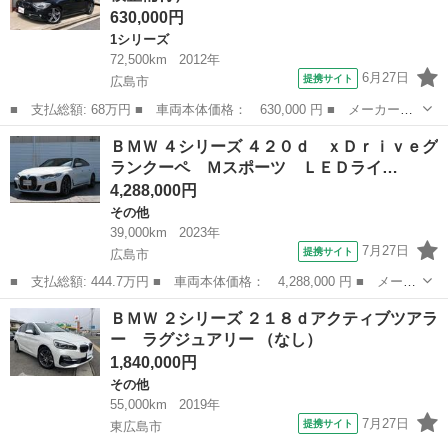
630,000円
1シリーズ
72,500km
2012年
6月27日
提携サイト
広島市
■ 支払総額: 68万円 ■ 車両本体価格： 630,000 円 ■ メーカー
名： ＢＭＷ ■ 車種名： １シリーズ ■ グレード名： １１６
広島
広島市
1シリーズ
ＢＭＷ ４シリーズ ４２０ｄ ｘＤｒｉｖｅグ
ｉ スポーツ ■ 排気量： 1600cc ■ ドア枚数： 5D ■ ミッショ
ランクーペ Ｍスポーツ ＬＥＤライ…
ン：...
4,288,000円
その他
39,000km
2023年
7月27日
提携サイト
広島市
■ 支払総額: 444.7万円 ■ 車両本体価格： 4,288,000 円 ■ メーカ
ー名： ＢＭＷ ■ 車種名： ４シリーズ ■ グレード名： ４２０
広島
広島市
その他
ＢＭＷ ２シリーズ ２１８ｄアクティブツアラ
ｄ ｘＤｒｉｖｅグランクーペ Ｍスポーツ ＬＥＤライト １８Ａ
ー ラグジュアリー （なし）
Ｗ コー...
1,840,000円
その他
55,000km
2019年
7月27日
提携サイト
東広島市