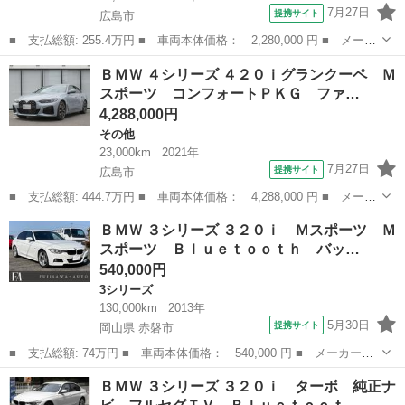
7月27日
提携サイト
広島市
■ 支払総額: 255.4万円 ■ 車両本体価格： 2,280,000 円 ■ メーカ
ー名： ＢＭＷ ■ 車種名： ３シリーズ ■ グレード名： ３２０
広島
広島市
3シリーズ
ＢＭＷ ４シリーズ ４２０ｉグランクーペ Ｍ
ｉ Ｍスポーツ ６速ＭＴ／禁煙車／コンフォートアクセス／ｉｄｒ
スポーツ コンフォートＰＫＧ ファ…
ｉｖｅナ...
4,288,000円
その他
23,000km
2021年
7月27日
提携サイト
広島市
■ 支払総額: 444.7万円 ■ 車両本体価格： 4,288,000 円 ■ メーカ
ー名： ＢＭＷ ■ 車種名： ４シリーズ ■ グレード名： ４２０
広島
広島市
その他
ＢＭＷ ３シリーズ ３２０ｉ Ｍスポーツ Ｍ
ｉグランクーペ Ｍスポーツ コンフォートＰＫＧ ファストトラッ
スポーツ Ｂｌｕｅｔｏｏｔｈ バッ…
クＰＫＧ...
540,000円
3シリーズ
130,000km
2013年
5月30日
提携サイト
岡山県 赤磐市
■ 支払総額: 74万円 ■ 車両本体価格： 540,000 円 ■ メーカー
名： ＢＭＷ ■ 車種名： ３シリーズ ■ グレード名： ３２０
岡山
赤磐市
3シリーズ
ＢＭＷ ３シリーズ ３２０ｉ ターボ 純正ナ
ｉ Ｍスポーツ Ｍスポーツ Ｂｌｕｅｔｏｏｔｈ バックカメラ