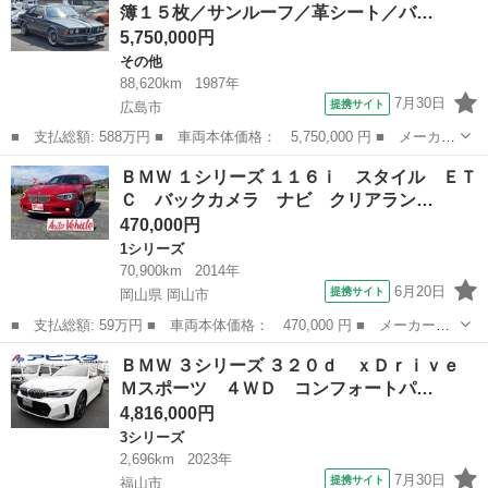
簿１５枚／サンルーフ／革シート／バ…
ーラー コ...
5,750,000円
その他
88,620km
1987年
7月30日
提携サイト
広島市
■ 支払総額: 588万円 ■ 車両本体価格： 5,750,000 円 ■ メーカー
名： ＢＭＷ ■ 車種名： ６シリーズ ■ グレード名： Ｍ６３５
広島
広島市
その他
ＢＭＷ １シリーズ １１６ｉ スタイル ＥＴ
ＣＳｉ 整備記録簿１５枚／サンルーフ／革シート／バックカメラ／
Ｃ バックカメラ ナビ クリアラン…
Ｂｌｕｅｔ...
470,000円
1シリーズ
70,900km
2014年
6月20日
提携サイト
岡山県 岡山市
■ 支払総額: 59万円 ■ 車両本体価格： 470,000 円 ■ メーカー
名： ＢＭＷ ■ 車種名： １シリーズ ■ グレード名： １１６
岡山
岡山市
1シリーズ
ＢＭＷ ３シリーズ ３２０ｄ ｘＤｒｉｖｅ
ｉ スタイル ＥＴＣ バックカメラ ナビ クリアランスソナー
Ｍスポーツ ４ＷＤ コンフォートパ…
アルミホイール オ...
4,816,000円
3シリーズ
2,696km
2023年
7月30日
提携サイト
福山市