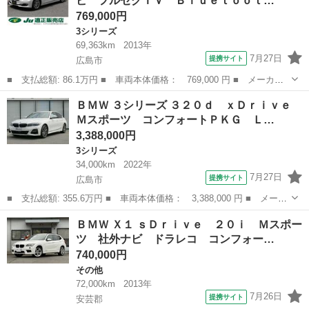
ビ フルセグＴＶ Ｂｌｕｅｔｏｏｔ…
ＴＶ ＥＴＣ ド...
769,000円
3シリーズ
69,363km
2013年
7月27日
提携サイト
広島市
■ 支払総額: 86.1万円 ■ 車両本体価格： 769,000 円 ■ メーカー
名： ＢＭＷ ■ 車種名： ３シリーズ ■ グレード名： ３２０
広島
広島市
3シリーズ
ＢＭＷ ３シリーズ ３２０ｄ ｘＤｒｉｖｅ
ｉ ターボ 純正ナビ フルセグＴＶ Ｂｌｕｅｔｏｏｔｈ バック
Ｍスポーツ コンフォートＰＫＧ Ｌ…
カメラ コーナ...
3,388,000円
3シリーズ
34,000km
2022年
7月27日
提携サイト
広島市
■ 支払総額: 355.6万円 ■ 車両本体価格： 3,388,000 円 ■ メーカ
ー名： ＢＭＷ ■ 車種名： ３シリーズ ■ グレード名： ３２０
広島
広島市
3シリーズ
ＢＭＷ Ｘ１ ｓＤｒｉｖｅ ２０ｉ Ｍスポー
ｄ ｘＤｒｉｖｅ Ｍスポーツ コンフォートＰＫＧ ＬＥＤライ
ツ 社外ナビ ドラレコ コンフォー…
ト １８Ａ...
740,000円
その他
72,000km
2013年
7月26日
提携サイト
安芸郡