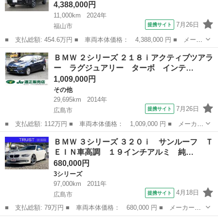
4,388,000円
11,000km
2024年
7月26日
提携サイト
福山市
■ 支払総額: 454.6万円 ■ 車両本体価格： 4,388,000 円 ■ メーカ
ー名： ＢＭＷ ■ 車種名： Ｘ２ ■ グレード名： ｘＤｒｉｖ
広島
福山市
BMW
ＢＭＷ ２シリーズ ２１８ｉアクティブツアラ
ｅ ２０ｉ Ｍスポーツ 禁煙車 ステアヒーター ＬＥＤライト
ー ラグジュアリー ターボ インテ…
２０ＡＷ ...
1,009,000円
その他
29,695km
2014年
7月26日
提携サイト
広島市
■ 支払総額: 112万円 ■ 車両本体価格： 1,009,000 円 ■ メーカー
名： ＢＭＷ ■ 車種名： ２シリーズ ■ グレード名： ２１８ｉ
広島
広島市
その他
ＢＭＷ ３シリーズ ３２０ｉ サンルーフ Ｔ
アクティブツアラー ラグジュアリー ターボ インテリジェントセ
ＥＩＮ車高調 １９インチアルミ 純…
ーフティー...
680,000円
3シリーズ
97,000km
2011年
4月18日
提携サイト
広島市
■ 支払総額: 79万円 ■ 車両本体価格： 680,000 円 ■ メーカー
名： ＢＭＷ ■ 車種名： ３シリーズ ■ グレード名： ３２０