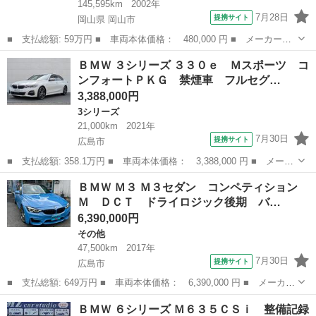
145,595km
2002年
7月28日
提携サイト
岡山県 岡山市
■ 支払総額: 59万円 ■ 車両本体価格： 480,000 円 ■ メーカー
名： ＢＭＷ ■ 車種名： Ｚ３ロードスター ■ グレード名：
岡山
岡山市
Z3
ＢＭＷ ３シリーズ ３３０ｅ Ｍスポーツ コ
２．２ｉ オープンカー ＥＴＣ ＡＴ キーレスエントリー シー
ンフォートＰＫＧ 禁煙車 フルセグ…
トヒーター アルミ...
3,388,000円
3シリーズ
21,000km
2021年
7月30日
提携サイト
広島市
■ 支払総額: 358.1万円 ■ 車両本体価格： 3,388,000 円 ■ メーカ
ー名： ＢＭＷ ■ 車種名： ３シリーズ ■ グレード名： ３３０
広島
広島市
3シリーズ
ＢＭＷ Ｍ３ Ｍ３セダン コンペティション
ｅ Ｍスポーツ コンフォートＰＫＧ 禁煙車 フルセグ １９Ａ
Ｍ ＤＣＴ ドライロジック後期 バ…
Ｗ ＬＥＤ...
6,390,000円
その他
47,500km
2017年
7月30日
提携サイト
広島市
■ 支払総額: 649万円 ■ 車両本体価格： 6,390,000 円 ■ メーカー
名： ＢＭＷ ■ 車種名： Ｍ３ ■ グレード名： Ｍ３セダン コ
広島
広島市
その他
ＢＭＷ ６シリーズ Ｍ６３５ＣＳｉ 整備記録
ンペティション Ｍ ＤＣＴ ドライロジック後期 バルブコントロ