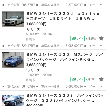
■ 支払総額: 298.8万円 ■ 車両本体価格： 2,872,000 円 ■ メーカ
ー名： ＢＭＷ ■ 車種名： Ｘ２ ■ グレード名： ４ＷＤ ｘＤ
広島
広島市
BMW
ＢＭＷ ３シリーズ ３２０ｄ ｘＤｒｉｖｅ
ｒｉｖｅ２０ｄ ＭスポーツＸ 新品タイヤ／保証書／純正 ＳＤナ
Ｍスポーツ ＬＥＤライト １８ＡＷ…
ビ／衝突...
3,088,000円
3シリーズ
56,000km
2021年
7月28日
提携サイト
広島市
■ 支払総額: 329.1万円 ■ 車両本体価格： 3,088,000 円 ■ メーカ
ー名： ＢＭＷ ■ 車種名： ３シリーズ ■ グレード名： ３２０
広島
広島市
3シリーズ
ＢＭＷ １シリーズ １２０ Ｍスポーツ ハイ
ｄ ｘＤｒｉｖｅ Ｍスポーツ ＬＥＤライト １８ＡＷ シートヒ
ラインパッケージ ハイラインＰＫＧ…
ーター ...
3,688,000円
1シリーズ
12,000km
2025年
7月28日
提携サイト
広島市
■ 支払総額: 384.6万円 ■ 車両本体価格： 3,688,000 円 ■ メーカ
ー名： ＢＭＷ ■ 車種名： １シリーズ ■ グレード名： １２
広島
広島市
1シリーズ
ＢＭＷ ３シリーズ ３２０ｉ ハイラインパッ
０ Ｍスポーツ ハイラインパッケージ ハイラインＰＫＧ テクノ
ケージ ３２０ｉハイラインパッケー…
ロジーＰＫ...
490,000円