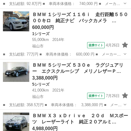
■ 支払総額: 92.8万円 ■ 車両本体価格： 740,000 円 ■ メーカー
名： ＢＭＷ ■ 車種名： Ｘ１ ■ グレード名： ｓＤｒｉｖｅ
広島
安芸郡
その他
ＢＭＷ １シリーズ １１６ｉ 走行距離５５０
２０ｉ Ｍスポーツ 社外ナビ ドラレコ コンフォートアクセス
００キロ 純正ナビ バックカメラ …
■ 排気量：...
600,000円
1シリーズ
55,000km
2014年
4月26日
提携サイト
福山市
■ 支払総額: 77万円 ■ 車両本体価格： 600,000 円 ■ メーカー
名： ＢＭＷ ■ 車種名： １シリーズ ■ グレード名： １１６
広島
福山市
1シリーズ
ＢＭＷ ５シリーズ ５３０ｅ ラグジュアリ
ｉ 走行距離５５０００キロ 純正ナビ バックカメラ スマートキ
ー エクスクルーシブ メリノレザーＰ…
ー２本 ＥＴＣ タ...
3,388,000円
5シリーズ
41,000km
2021年
7月26日
提携サイト
福山市
■ 支払総額: 358.5万円 ■ 車両本体価格： 3,388,000 円 ■ メーカ
ー名： ＢＭＷ ■ 車種名： ５シリーズ ■ グレード名： ５３０
広島
福山市
5シリーズ
ＢＭＷ Ｘ３ ｘＤｒｉｖｅ ２０ｄ Ｍスポー
ｅ ラグジュアリー エクスクルーシブ メリノレザーＰＫＧ 後
ツ レーザーライト 純正２０アルミ…
期 禁煙車...
4,988,000円