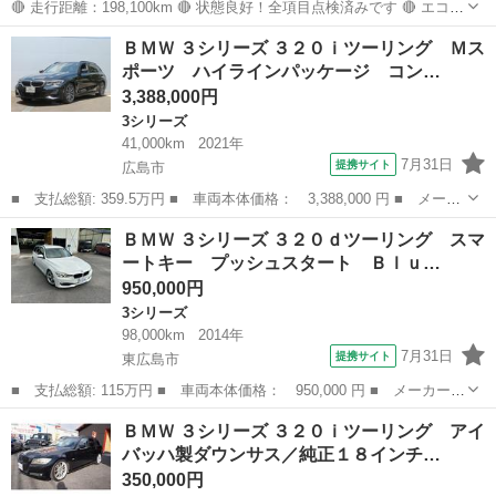
🔴 走行距離：198,100km 🔴 状態良好！全項目点検済みです 🔴 エコモ
ード、アイドリングストップ機能付き 🔴 外装はきれいな状態（小さな
広島
東広島市
西条駅
3シリーズ
ＢＭＷ ３シリーズ ３２０ｉツーリング Ｍス
傷のみ） 🔴 エンジン：2000cc ツインパワー・ターボ・ディーゼル 🔴
ポーツ ハイラインパッケージ コン…
Bl...
3,388,000円
3シリーズ
41,000km
2021年
7月31日
提携サイト
広島市
■ 支払総額: 359.5万円 ■ 車両本体価格： 3,388,000 円 ■ メーカ
ー名： ＢＭＷ ■ 車種名： ３シリーズ ■ グレード名： ３２０
広島
広島市
3シリーズ
ＢＭＷ ３シリーズ ３２０ｄツーリング スマ
ｉツーリング Ｍスポーツ ハイラインパッケージ コンフォートＰ
ートキー プッシュスタート Ｂｌｕ…
ＫＧ ハ...
950,000円
3シリーズ
98,000km
2014年
7月31日
提携サイト
東広島市
■ 支払総額: 115万円 ■ 車両本体価格： 950,000 円 ■ メーカー
名： ＢＭＷ ■ 車種名： ３シリーズ ■ グレード名： ３２０ｄ
広島
東広島市
3シリーズ
ＢＭＷ ３シリーズ ３２０ｉツーリング アイ
ツーリング スマートキー プッシュスタート Ｂｌｕｅｔｏｏｔ
バッハ製ダウンサス／純正１８インチ…
ｈ ドラレコ バ...
350,000円