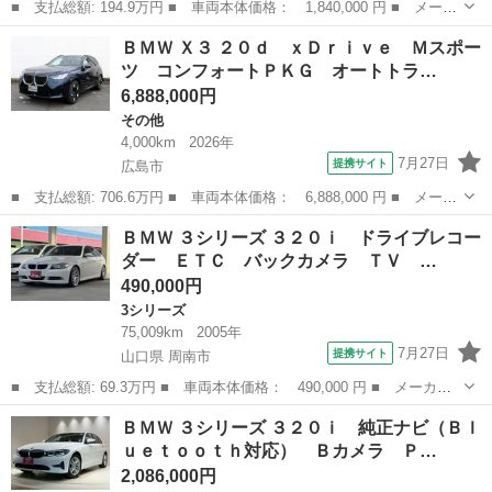
■ 支払総額: 194.9万円 ■ 車両本体価格： 1,840,000 円 ■ メーカ
ー名： ＢＭＷ ■ 車種名： ２シリーズ ■ グレード名： ２１８
広島
東広島市
その他
ＢＭＷ Ｘ３ ２０ｄ ｘＤｒｉｖｅ Ｍスポー
ｄアクティブツアラー ラグジュアリー ■ 排気量： 2000cc ■ ...
ツ コンフォートＰＫＧ オートトラ…
6,888,000円
その他
4,000km
2026年
7月27日
提携サイト
広島市
■ 支払総額: 706.6万円 ■ 車両本体価格： 6,888,000 円 ■ メーカ
ー名： ＢＭＷ ■ 車種名： Ｘ３ ■ グレード名： ２０ｄ ｘＤ
広島
広島市
その他
ＢＭＷ ３シリーズ ３２０ｉ ドライブレコー
ｒｉｖｅ Ｍスポーツ コンフォートＰＫＧ オートトランク ベー
ダー ＥＴＣ バックカメラ ＴＶ …
ジュ革シ...
490,000円
3シリーズ
75,009km
2005年
7月27日
提携サイト
山口県 周南市
■ 支払総額: 69.3万円 ■ 車両本体価格： 490,000 円 ■ メーカー
名： ＢＭＷ ■ 車種名： ３シリーズ ■ グレード名： ３２０
山口
周南市
3シリーズ
ＢＭＷ ３シリーズ ３２０ｉ 純正ナビ（Ｂｌ
ｉ ドライブレコーダー ＥＴＣ バックカメラ ＴＶ アルミホイ
ｕｅｔｏｏｔｈ対応） Ｂカメラ Ｐ…
ール ＨＩＤ ...
2,086,000円