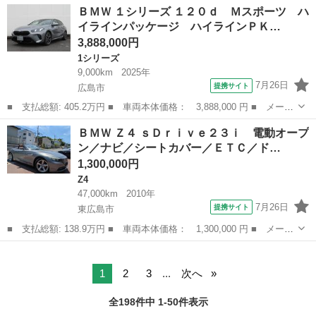
広島
広島市
3シリーズ
ＢＭＷ １シリーズ １２０ｄ Ｍスポーツ ハ
ｉ サンルーフ ＴＥＩＮ車高調 １９インチアルミ 純正ＨＤＤナ
イラインパッケージ ハイラインＰＫ…
ビ バックカメラ ...
3,888,000円
1シリーズ
9,000km
2025年
7月26日
提携サイト
広島市
■ 支払総額: 405.2万円 ■ 車両本体価格： 3,888,000 円 ■ メーカ
ー名： ＢＭＷ ■ 車種名： １シリーズ ■ グレード名： １２０
広島
広島市
1シリーズ
ＢＭＷ Ｚ４ ｓＤｒｉｖｅ２３ｉ 電動オープ
ｄ Ｍスポーツ ハイラインパッケージ ハイラインＰＫＧ テクノ
ン／ナビ／シートカバー／ＥＴＣ／ド…
ロジーＰ...
1,300,000円
Z4
47,000km
2010年
7月26日
提携サイト
東広島市
■ 支払総額: 138.9万円 ■ 車両本体価格： 1,300,000 円 ■ メーカ
ー名： ＢＭＷ ■ 車種名： Ｚ４ ■ グレード名： ｓＤｒｉｖｅ
広島
東広島市
Z4
２３ｉ 電動オープン／ナビ／シートカバー／ＥＴＣ／ドラレコ／デ
イライト...
1
2
3
...
次へ
全198件中 1-50件表示