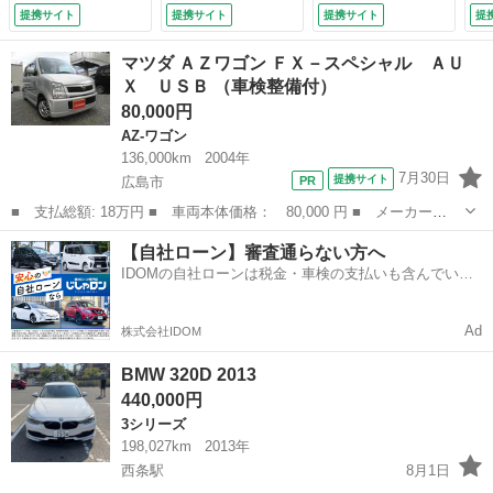
ＫＧ Ａｐｐｌｅ
クカメラ ローダウ
ＤＤナビ＆地デジＴ
ー
提携サイト
提携サイト
提携サイト
提
Ｃａｒ Ｐｌａｙ
ン 新品車高調 パ
Ｖ／バックモニター
ク
禁煙車 フルセグ
ワーバックドア パ
／前後ドライブレコ
Ｃ
マツダ ＡＺワゴン ＦＸ－スペシャル ＡＵ
ＬＥＤライト １８
ワーシート ＥＴＣ
ーダー／ルーフレー
ー
Ｘ ＵＳＢ （車検整備付）
ＡＷ ＰＤＣ Ａト
（検9.6）
ル／ブラックグリル
レ
80,000円
ランク 黒革 アク
／パワーシート／正
ィ
ティブクルーズ レ
規ディーラー車
ニ
AZ-ワゴン
ーンチェンジ＆ディ
（検9.1）
（
136,000km
2004年
パーチャーウォーニ
7月30日
提携サイト
広島市
ング （車検整備
■ 支払総額: 18万円 ■ 車両本体価格： 80,000 円 ■ メーカー
付）
名： マツダ ■ 車種名： ＡＺワゴン ■ グレード名： ＦＸ－ス
広島
広島市
AZ-ワゴン
AUX
【自社ローン】審査通らない方へ
ペシャル ＡＵＸ ＵＳＢ ■ 排気量： 660cc ■ ドア枚数： 5D
IDOMの自社ローンは税金・車検の支払いも含んでいる
■ ミ...
ので毎月の支払額は一定
Ad
株式会社IDOM
BMW 320D 2013
440,000円
3シリーズ
198,027km
2013年
西条駅
8月1日