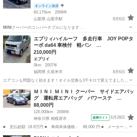
オンライン決済
60,175km
2009年
山梨県 山梨市駅
8月6日
MINI
クーパーのコンバーチブルになります …
山梨
山梨市
山梨市駅
ミニ
エブリィハイルーフ 多走行車 JOY POPタ
ーボ da64 車検付 軽バン …
210,000円
エブリイ
0km
2007年
福岡県 久留米市
8月6日
エアコンも問題なく効きます！オイル交換も3千キロで変えてましたの
で状態も良く調子もバッチリです！出来れば現車確認お願い致しま
福岡
久留米市
エブリイ
エブリィ
ＭＩＮＩ ＭＩＮＩ クーパー サイドエアバッ
す。距離は走ってますが普通に走れます。
グ 運転席エアバッグ パワーステ …
88,000円
120,000km
2008年
6月28日
提携サイト
神奈川県 相模原市
■ 支払総額: 19.8万円 ■ 車両本体価格： 88,000 円 ■ メーカー
名： ＭＩＮＩ ■ 車種名： ＭＩＮＩ ■ グレード名： クーパ
神奈川
相模原市
ミニ