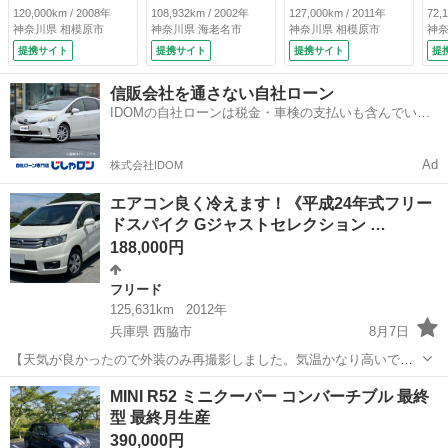
テ ＡＢＳ ダブル
コン サイドエア
120,000km / 2008年
108,932km / 2002年
127,000km / 2011年
72,
エアバック パワー
Ｂ パワーウィンド
神奈川県 相模原市
神奈川県 海老名市
神奈川県 相模原市
神奈
ウィンド ＡＵＴＯ
ウ ＡＢＳ パワー
提携サイト
提携サイト
提携サイト
提
エアコン （車検整
ステアリング （検
備付）
10.5）
信販会社を通さない自社ローン
IDOMの自社ローンは税金・車検の支払いも含んでいる
ので毎月の支払額は一定
Ad
株式会社IDOM
エアコン良く冷えます！《平成24年式フリー
ドスパイク Gジャストセレクション …
188,000円
フリード
125,631km
2012年
兵庫県 西脇市
8月7日
【天気が良かったので外装のみ再撮影しました。気温かなり高いです
が、これからの時期大切なエアコンも良く冷えています！】 ☆普通車
兵庫
西脇市
フリード
車両
MINI R52 ミニクーパー コンバーチブル 最終
との交換（希望は大型ミニバンや大型セダンなど）や下取り（車種・
型 最終月生産
状態は問いませんので何でもOKです...
390,000円