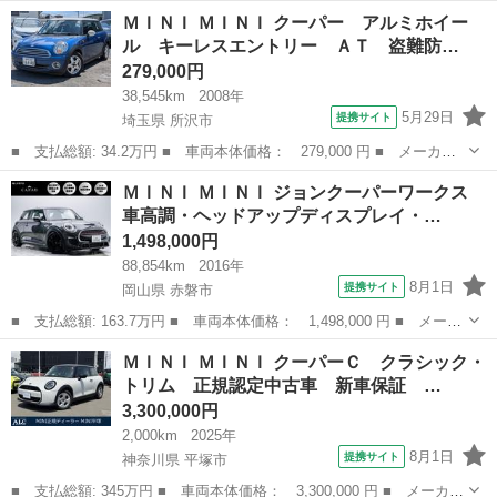
名： ＭＩＮＩ ■ 車種名： ＭＩＮＩ ■ グレード名： ジョンク
愛知
春日井市
ミニ
ＭＩＮＩ ＭＩＮＩ クーパー アルミホイー
ーパーワークス １８ＡＷ ＪＣＷ ブリティッシュレーシンググリ
ル キーレスエントリー ＡＴ 盗難防…
ーン ホワ...
279,000円
38,545km
2008年
5月29日
提携サイト
埼玉県 所沢市
■ 支払総額: 34.2万円 ■ 車両本体価格： 279,000 円 ■ メーカー
名： ＭＩＮＩ ■ 車種名： ＭＩＮＩ ■ グレード名： クーパ
埼玉
所沢市
ミニ
ＭＩＮＩ ＭＩＮＩ ジョンクーパーワークス
ー アルミホイール キーレスエントリー ＡＴ 盗難防止システ
車高調・ヘッドアップディスプレイ・…
ム ＡＢＳ ＣＤ...
1,498,000円
88,854km
2016年
8月1日
提携サイト
岡山県 赤磐市
■ 支払総額: 163.7万円 ■ 車両本体価格： 1,498,000 円 ■ メーカ
ー名： ＭＩＮＩ ■ 車種名： ＭＩＮＩ ■ グレード名： ジョン
岡山
赤磐市
ミニ
ＭＩＮＩ ＭＩＮＩ クーパーＣ クラシック・
クーパーワークス 車高調・ヘッドアップディスプレイ・純正ナビ・
トリム 正規認定中古車 新車保証 …
バックカ...
3,300,000円
2,000km
2025年
8月1日
提携サイト
神奈川県 平塚市
■ 支払総額: 345万円 ■ 車両本体価格： 3,300,000 円 ■ メーカー