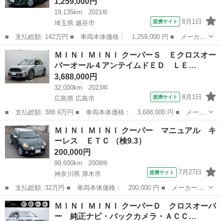
1,259,000円
19,135km
2021年
8月1日
提携サイト
埼玉県 越谷市
■ 支払総額: 142万円 ■ 車両本体価格： 1,259,000 円 ■ メーカー
名： ＭＩＮＩ ■ 車種名： ＭＩＮＩ ■ グレード名： ヴィクト
埼玉
越谷市
ミニ
ＭＩＮＩ ＭＩＮＩ クーパーＳ Ｅクロスオー
リア ドライブレコーダー ＥＴＣ バックカメラ ナビ 衝突被害
バーオール４アンテイムドＥＤ ＬＥ…
軽減システ...
3,688,000円
32,000km
2023年
8月1日
提携サイト
広島県 広島市
■ 支払総額: 388.9万円 ■ 車両本体価格： 3,688,000 円 ■ メーカ
ー名： ＭＩＮＩ ■ 車種名： ＭＩＮＩ ■ グレード名： クーパ
広島
広島市
ミニ
ＭＩＮＩ ＭＩＮＩ クーパー マニュアル キ
ーＳ Ｅクロスオーバーオール４アンテイムドＥＤ ＬＥＤヘッドラ
ーレス ＥＴＣ （検9.3）
イト 純...
200,000円
99,600km
2008年
7月27日
提携サイト
神奈川県 厚木市
■ 支払総額: 32万円 ■ 車両本体価格： 200,000 円 ■ メーカー
名： ＭＩＮＩ ■ 車種名： ＭＩＮＩ ■ グレード名： クーパ
神奈川
厚木市
ミニ
ＭＩＮＩ ＭＩＮＩ クーパーＤ クロスオーバ
ー マニュアル キーレス ＥＴＣ ■ 排気量： 1600cc ■ ドア枚
ー 純正ナビ・バックカメラ・ＡＣＣ…
数： 3...