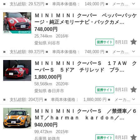
■ 支払総額: 29.5万円 ■ 車両本体価格： 149,000 円 ■ メーカー
名： ＭＩＮＩ ■ 車種名： ＭＩＮＩ ■ グレード名： ユーザ
千葉
柏市
ミニ
ＭＩＮＩ ＭＩＮＩ クーパー ペッパーパッケ
ー買取車／２トーン／チリパッケージ／革シート／純正カーオーディ
ージ・純正メモリーナビ・バックカメ…
オ／ブルート...
748,000円
25,744km
2016年
8月1日
提携サイト
愛知県 刈谷市
■ 支払総額: 89.3万円 ■ 車両本体価格： 748,000 円 ■ メーカー
名： ＭＩＮＩ ■ 車種名： ＭＩＮＩ ■ グレード名： クーパ
愛知
刈谷市
ミニ
ＭＩＮＩ ＭＩＮＩ クーパーＳ １７ＡＷ ク
ー ペッパーパッケージ・純正メモリーナビ・バックカメラ・Ｂｌｕ
ーパーＳ ５ドア チリレッド ブラ…
ｅｔｏｏｔｈオ...
1,880,000円
58,568km
2020年
8月1日
提携サイト
愛知県 春日井市
■ 支払総額: 204万円 ■ 車両本体価格： 1,880,000 円 ■ メーカー
名： ＭＩＮＩ ■ 車種名： ＭＩＮＩ ■ グレード名： クーパー
愛知
春日井市
ミニ
ＭＩＮＩ ＭＩＮＩ クーパーＳ ／禁煙車／６
Ｓ １７ＡＷ クーパーＳ ５ドア チリレッド ブラックルーフ
ＭＴ／ｈａｒｍａｎ ｋａｒｄｏｎ／…
ＬＥＤヘッ...
940,000円
99,472km
2015年
8月1日
提携サイト
兵庫県 姫路市