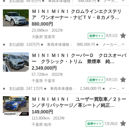
■ 支払総額: 49.9万円 ■ 車両本体価格： 498,000 円 ■ メーカー
名： ＭＩＮＩ ■ 車種名： ＭＩＮＩ ■ グレード名： クーパ
富山
氷見市
ミニ
ＭＩＮＩ ＭＩＮＩ クロムラインエクステリ
ー クラブマン ホット・チョコレート×屋根シルバー ドラレコ キ
ア ワンオーナー・ナビＴＶ・Ｂカメラ…
セノン ガレ...
880,000円
23,090km
2012年
8月1日
提携サイト
大阪府 箕面市
■ 支払総額: 110万円 ■ 車両本体価格： 880,000 円 ■ メーカー
名： ＭＩＮＩ ■ 車種名： ＭＩＮＩ ■ グレード名： クロムラ
大阪
箕面市
ミニ
ＭＩＮＩ ＭＩＮＩ クーパーＤ クロスオーバ
インエクステリア ワンオーナー・ナビＴＶ・Ｂカメラ ワン（４
ー クラシック・トリム 禁煙車 純…
名）クロムライン...
2,349,000円
57,720km
2022年
8月1日
提携サイト
千葉県 千葉市
■ 支払総額: 247.1万円 ■ 車両本体価格： 2,349,000 円 ■ メーカ
ー名： ＭＩＮＩ ■ 車種名： ＭＩＮＩ ■ グレード名： クーパ
千葉
千葉市
ミニ
ＭＩＮＩ ＭＩＮＩ ユーザー買取車／２トー
ーＤ クロスオーバー クラシック・トリム 禁煙車 純正８．８イ
ン／チリパッケージ／革シート／純正…
ンチナビ...
149,000円
113,800km
2013年
7月26日
提携サイト
千葉県 柏市