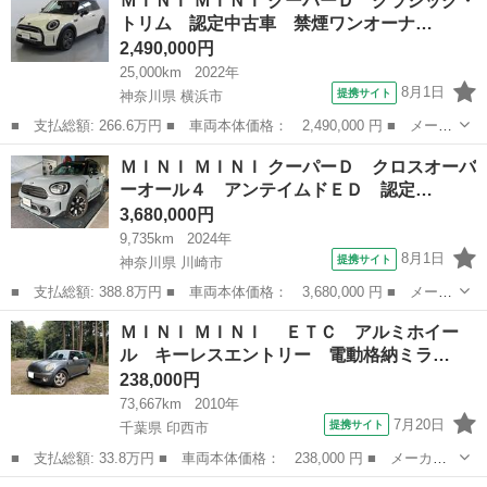
ＭＩＮＩ ＭＩＮＩ クーパーＤ クラシック・
Ｄ 禁煙車 車検１０年８月 ナビ 前後ドラレコ バックカメラ
トリム 認定中古車 禁煙ワンオーナ…
ＰＣＤ スマ...
2,490,000円
25,000km
2022年
8月1日
提携サイト
神奈川県 横浜市
■ 支払総額: 266.6万円 ■ 車両本体価格： 2,490,000 円 ■ メーカ
ー名： ＭＩＮＩ ■ 車種名： ＭＩＮＩ ■ グレード名： クーパ
神奈川
横浜市
ミニ
ＭＩＮＩ ＭＩＮＩ クーパーＤ クロスオーバ
ーＤ クラシック・トリム 認定中古車 禁煙ワンオーナー整備記録
ーオール４ アンテイムドＥＤ 認定…
簿 衝突...
3,680,000円
9,735km
2024年
8月1日
提携サイト
神奈川県 川崎市
■ 支払総額: 388.8万円 ■ 車両本体価格： 3,680,000 円 ■ メーカ
ー名： ＭＩＮＩ ■ 車種名： ＭＩＮＩ ■ グレード名： クーパ
神奈川
川崎市
ミニ
ＭＩＮＩ ＭＩＮＩ ＥＴＣ アルミホイー
ーＤ クロスオーバーオール４ アンテイムドＥＤ 認定中古車 ２
ル キーレスエントリー 電動格納ミラ…
年保証 ...
238,000円
73,667km
2010年
7月20日
提携サイト
千葉県 印西市
■ 支払総額: 33.8万円 ■ 車両本体価格： 238,000 円 ■ メーカー
名： ＭＩＮＩ ■ 車種名： ＭＩＮＩ ■ グレード名： ＥＴ
千葉
印西市
ミニ