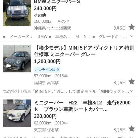
BMWミニクーパーＳ
ー サイドエアバッグ 運転席エアバッグ パワーステ ＡＢＳ ダ
340,000円
ブルエアバック ...
その他
150,000km
その他
沖縄県 てだこ浦西駅
8月5日
■ メーカー名： BMW ■ 車種名： ＭＩＮＩ ■ グレード名：
クーパーS（2名乗り） ■ 排気量： 1600cc ■ ドア枚数： 3D ■
沖縄
うるま市
てだこ浦西駅
その他
ミニクーパー
【稀少モデル】MINI 5ドア ヴィクトリア 特別
修復歴有無： あり ■ 年式（年）： 2002 ■ 走行距離：
仕様車 ミニクーパー グレー
150000k...
1,200,000円
オンライン決済
57,000km
2018年
福岡県 高宮駅
8月5日
気の特別仕様車「
MINI
5ドア VIC… して限定モデル「
MINI
ヴィクトリ
ア」が… 人と被りにくく、
MINI
らしいシックで洗… 報】 車種名:
福岡
福岡市
高宮駅
ミニ
ミニクーパー H22 車検8/12 走行62000
MINI
5ドア（特別仕…
ｋ ブラウン革調シートカバー…
320,000円
62,000km
2010年
東京都 保谷駅
8月5日