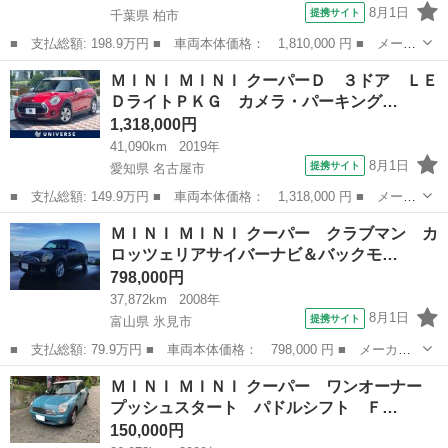
8月1日
提携サイト
千葉県 柏市
■ 支払総額: 198.9万円 ■ 車両本体価格： 1,810,000 円 ■ メーカ
ー名： ＭＩＮＩ ■ 車種名： ＭＩＮＩ ■ グレード名： ワン
千葉
柏市
ミニ
ＭＩＮＩ ＭＩＮＩ クーパーＤ ３ドア ＬＥ
５ドア １オーナー クラシックトリム ドライビングアシストＰＫ
ＤライトＰＫＧ カメラ・パーキング…
Ｇ ナビ...
1,318,000円
41,090km
2019年
8月1日
提携サイト
愛知県 名古屋市
■ 支払総額: 149.9万円 ■ 車両本体価格： 1,318,000 円 ■ メーカ
ー名： ＭＩＮＩ ■ 車種名： ＭＩＮＩ ■ グレード名： クーパ
愛知
名古屋市
ミニ
ＭＩＮＩ ＭＩＮＩ クーパー クラブマン カ
ーＤ ３ドア ＬＥＤライトＰＫＧ カメラ・パーキングアシストＰ
ロッツェリアサイバーナビ＆バックモ…
ＫＧ ペ...
798,000円
37,872km
2008年
8月1日
提携サイト
富山県 氷見市
■ 支払総額: 79.9万円 ■ 車両本体価格： 798,000 円 ■ メーカー
名： ＭＩＮＩ ■ 車種名： ＭＩＮＩ ■ グレード名： クーパ
富山
氷見市
ミニ
ＭＩＮＩ ＭＩＮＩ クーパー ワンオーナー
ー クラブマン カロッツェリアサイバーナビ＆バックモニター ２
プッシュスタート パドルシフト Ｆ…
０２５年版最新...
150,000円