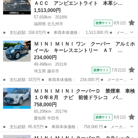
ＡＣＣ アンビエントライト 本革シ…
ド 純正...
1,513,000円
57,658km
2018年
8月1日
提携サイト
福岡県 北九州市
■ 支払総額: 158.8万円 ■ 車両本体価格： 1,513,000 円 ■ メーカ
ー名： ＭＩＮＩ ■ 車種名： ＭＩＮＩ ■ グレード名： クーパ
福岡
北九州市
ミニ
ＭＩＮＩ ＭＩＮＩ ワン クーパー アルミホ
ーＤ クラブマン ＡＣＣ アンビエントライト 本革シート Ｂカ
イール キーレスエントリー ＡＴ …
メラ 純...
234,000円
49,498km
2011年
7月21日
提携サイト
埼玉県 越谷市
■ 支払総額: 33万円 ■ 車両本体価格： 234,000 円 ■ メーカー
名： ＭＩＮＩ ■ 車種名： ＭＩＮＩ ■ グレード名： ワン ク
埼玉
越谷市
ミニ
ＭＩＮＩ ＭＩＮＩ クーパーＤ 禁煙車 車検
ーパー アルミホイール キーレスエントリー ＡＴ ＡＢＳ Ｃ
１０年８月 ナビ 前後ドラレコ バ…
Ｄ エアコン パワ...
758,000円
65,206km
2017年
8月1日
提携サイト
愛知県 半田市
■ 支払総額: 85.8万円 ■ 車両本体価格： 758,000 円 ■ メーカー
名： ＭＩＮＩ ■ 車種名： ＭＩＮＩ ■ グレード名： クーパー
愛知
半田市
ミニ