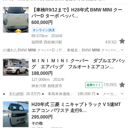
神奈川
伊勢原市
ワゴンＲ
ワゴンR
【車検R9/12まで】H28年式 BMW MINI クー
パーD ターボ ペッパ…
600,000円
オンライン決済
88,670km
2016年
福岡県 西鉄柳川駅
8月3日
の優れたBMW
MINI
クーパーD（デ… 車種名：BMW
MINI
クーパーD
ペ…
福岡
柳川市
西鉄柳川駅
ミニ
ＭＩＮＩ ＭＩＮＩ クーパー ダブルエアバッ
グ エアバッグ フルオートエアコン…
188,000円
127,000km
2011年
7月29日
提携サイト
神奈川県 相模原市
■ 支払総額: 26.8万円 ■ 車両本体価格： 188,000 円 ■ メーカー
名： ＭＩＮＩ ■ 車種名： ＭＩＮＩ ■ グレード名： クーパ
神奈川
相模原市
ミニ
H20年式 三菱 ミニキャブトラック V 5速MT
ー ダブルエアバッグ エアバッグ フルオートエアコン サイドエ
エアコン パワステ 走行6…
アＢ パワーウ...
295,000円
その他