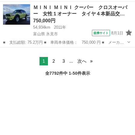
名： ＭＩＮＩ ■ 車種名： ＭＩＮＩ ■ グレード名： クーパー
宮城
仙台市
ミニ
ＭＩＮＩ ＭＩＮＩ クーパー クロスオーバ
Ｓ ２．０Ｌ 直列４気筒ターボ 禁煙車 ８．８インチ純正ＨＤＤ
ー 女性１オーナー タイヤ４本新品交…
ナビ ＬＥ...
750,000円
54,934km
2011年
8月1日
提携サイト
富山県 氷見市
■ 支払総額: 75.2万円 ■ 車両本体価格： 750,000 円 ■ メーカー
名： ＭＩＮＩ ■ 車種名： ＭＩＮＩ ■ グレード名： クーパ
富山
氷見市
ミニ
ー クロスオーバー 女性１オーナー タイヤ４本新品交換後未使
用 記録簿毎年有...
1
2
3
...
次へ
全7792件中 1-50件表示