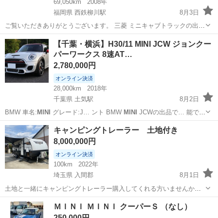
69,050km
2008年
福岡県 西鉄柳川駅
8月3日
ご覧いただきありがとうございます。 三菱 ミニキャブトラックの出品
です。 走行距離6.9万kmと少なく、エアコン・パワステ付きで快適に
福岡
柳川市
西鉄柳川駅
その他
【千葉・横浜】H30/11 MINI JCW ジョンクー
お乗りいただけます！ 【車両情報】 ・メーカー：三菱 (Mitsubishi) ・
パーワークス 8速AT…
車種...
2,780,000円
オンライン決済
28,000km
2018年
千葉県 土気駅
8月2日
BMW 車名:
MINI
グレード:J… ント BMW
MINI
JCWの出品で… 能で
す。
MINI
ロゴプロジェクシ… 夜の乗降時に、
MINI
のロゴが足元を
千葉
千葉市
土気駅
ミニ
キャンピングトレーラー 土地付き
照… 31PS） ・
MINI
ドライビングモ… デザ...
8,000,000円
オンライン決済
100km
2022年
埼玉県 入間郡
8月1日
土地と一緒にキャンピングトレーラー購入してくれる方いませんか？
キャンピングトレーラーを定置利用しています。購入当初は、ナンバ
埼玉
入間郡
その他
キャンピングトレーラー
ＭＩＮＩ ＭＩＮＩ クーパーＳ （なし）
ーを取得し、いずれ牽引しようと思っていましたが、結局牽引は一度
250,000円
もせず、車両は一時抹消登録をしていま...