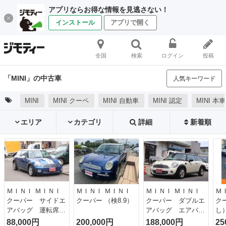
アプリならお得な情報を見逃さない！
インストール
アプリで開く
全国
検索
ログイン
投稿
「MINI」の中古車
人気キーワード
MINI
MINI クーペ
MINI 自動車
MINI 認定
MINI 本車
エリア
カテゴリ
詳細
新着順
ＭＩＮＩ ＭＩＮＩ
ＭＩＮＩ ＭＩＮＩ
ＭＩＮＩ ＭＩＮＩ
Ｍ
クーパー サイドエ
クーパー （検8.9）
クーパー ダブルエ
ク
アバッグ 運転席エ
アバッグ エアバッ
し
アバッグ パワース
グ フルオートエア
88,000円
200,000円
188,000円
25