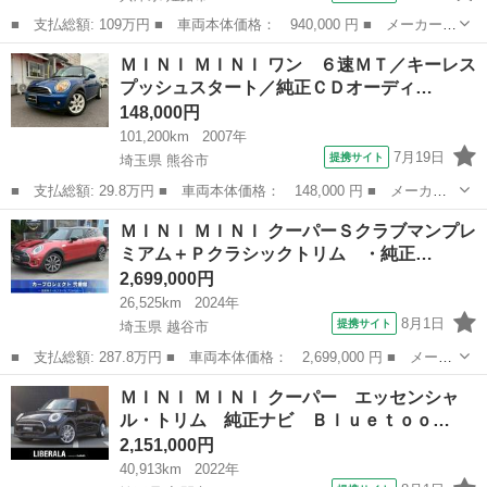
■ 支払総額: 109万円 ■ 車両本体価格： 940,000 円 ■ メーカー
名： ＭＩＮＩ ■ 車種名： ＭＩＮＩ ■ グレード名： クーパー
兵庫
姫路市
ミニ
ＭＩＮＩ ＭＩＮＩ ワン ６速ＭＴ／キーレス
Ｓ ／禁煙車／６ＭＴ／ｈａｒｍａｎ ｋａｒｄｏｎ／純正ナビ／Ｂ
プッシュスタート／純正ＣＤオーディ…
ｌｕｅｔｏｏｔ...
148,000円
101,200km
2007年
7月19日
提携サイト
埼玉県 熊谷市
■ 支払総額: 29.8万円 ■ 車両本体価格： 148,000 円 ■ メーカー
名： ＭＩＮＩ ■ 車種名： ＭＩＮＩ ■ グレード名： ワン ６
埼玉
熊谷市
ミニ
ＭＩＮＩ ＭＩＮＩ クーパーＳクラブマンプレ
速ＭＴ／キーレスプッシュスタート／純正ＣＤオーディオ／ＡＡＣ／
ミアム＋Ｐクラシックトリム ・純正…
ＥＴＣ／パワ...
2,699,000円
26,525km
2024年
8月1日
提携サイト
埼玉県 越谷市
■ 支払総額: 287.8万円 ■ 車両本体価格： 2,699,000 円 ■ メーカ
ー名： ＭＩＮＩ ■ 車種名： ＭＩＮＩ ■ グレード名： クーパ
埼玉
越谷市
ミニ
ＭＩＮＩ ＭＩＮＩ クーパー エッセンシャ
ーＳクラブマンプレミアム＋Ｐクラシックトリム ・純正ナビ バッ
ル・トリム 純正ナビ Ｂｌｕｅｔｏｏ…
クカメラ...
2,151,000円
40,913km
2022年