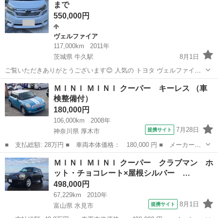
まで
か...
550,000円
ヴェルファイア
117,000km
2011年
茨城県 牛久駅
8月1日
ご覧いただきありがとうございます😊 人気の トヨタ ヴェルファイア
2.4Z（2011年式） を出品します。 広い室内と高級感のあるミニバン
茨城
牛久市
牛久駅
ヴェルファイア
車両
ＭＩＮＩ ＭＩＮＩ クーパー キーレス （車
で、ファミリーカーや長距離ドライブにも最適な1台です！ ⸻ 車
検整備付）
両情報 車種 :...
180,000円
106,000km
2008年
7月28日
提携サイト
神奈川県 厚木市
■ 支払総額: 28万円 ■ 車両本体価格： 180,000 円 ■ メーカー
名： ＭＩＮＩ ■ 車種名： ＭＩＮＩ ■ グレード名： クーパ
神奈川
厚木市
ミニ
ＭＩＮＩ ＭＩＮＩ クーパー クラブマン ホ
ー キーレス ■ 排気量： 1600cc ■ ドア枚数： 3D ■ ミッショ
ット・チョコレート×屋根シルバー …
ン：...
498,000円
67,229km
2010年
8月1日
提携サイト
富山県 氷見市