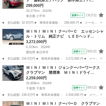
ト 運転席エアバック 助手席エアバ…
格納ミラ...
299,000円
20,277km
2010年
7月27日
提携サイト
東京都 小平市
■ 支払総額: 32.9万円 ■ 車両本体価格： 299,000 円 ■ メーカー
名： ＭＩＮＩ ■ 車種名： ＭＩＮＩ ■ グレード名： クーパ
東京
小平市
ミニ
ＭＩＮＩ ＭＩＮＩ クーパーＣ エッセンシャ
ー プッシュスタート 運転席エアバック 助手席エアバック 盗難
ル・トリム 純正ナビ ＬＥＤヘッド…
防止システム ...
3,272,000円
6,323km
2024年
8月1日
提携サイト
愛知県 春日井市
■ 支払総額: 334.9万円 ■ 車両本体価格： 3,272,000 円 ■ メーカ
ー名： ＭＩＮＩ ■ 車種名： ＭＩＮＩ ■ グレード名： クーパ
愛知
春日井市
ミニ
ＭＩＮＩ ＭＩＮＩ ジョンクーパーワークス
ーＣ エッセンシャル・トリム 純正ナビ ＬＥＤヘッドライト ヘ
クラブマン 禁煙車 ＭＩＮＩドライ…
ッドアッ...
2,259,000円
26,959km
2018年
8月1日
提携サイト
千葉県 千葉市
■ 支払総額: 239.4万円 ■ 車両本体価格： 2,259,000 円 ■ メーカ
ー名： ＭＩＮＩ ■ 車種名： ＭＩＮＩ ■ グレード名： ジョン
千葉
千葉市
ミニ
ＭＩＮＩ ＭＩＮＩ クーパーＤ クラブマン
クーパーワークス クラブマン 禁煙車 ＭＩＮＩドライビングモー