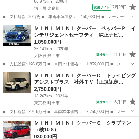
86,973km
2009年
7月28日
提携サイト
埼玉県 比企郡
■ 支払総額: 30万円 ■ 車両本体価格： 150,000 円 ■ メーカー
名： ＭＩＮＩ ■ 車種名： ＭＩＮＩ ■ グレード名： クーパ
埼玉
比企郡
ミニ
ＭＩＮＩ ＭＩＮＩ クーパー ペッパーＰ イ
ー ワンオーナー プッシュスタート パドルシフト Ｆ／Ｒフォグ
ンテリジェントセーフティ 純正ナビ…
ランプ ＥＴＣ ア...
1,859,000円
36,141km
2020年
8月1日
提携サイト
大阪府 箕面市
■ 支払総額: 195.8万円 ■ 車両本体価格： 1,859,000 円 ■ メーカ
ー名： ＭＩＮＩ ■ 車種名： ＭＩＮＩ ■ グレード名： クーパ
大阪
箕面市
ミニ
ＭＩＮＩ ＭＩＮＩ クーパーＤ ドライビング
ー ペッパーＰ インテリジェントセーフティ 純正ナビ バックカ
アシストプラス 社外ＴＶ【正規認定…
メラ 純...
2,750,000円
18,267km
2021年
8月1日
提携サイト
東京都 町田市
■ 支払総額: 294.9万円 ■ 車両本体価格： 2,750,000 円 ■ メーカ
ー名： ＭＩＮＩ ■ 車種名： ＭＩＮＩ ■ グレード名： クーパ
東京
町田市
ミニ
ＭＩＮＩ ＭＩＮＩ クーパーＳ クラブマン
ーＤ ドライビングアシストプラス 社外ＴＶ【正規認定中古車】
（検10.8）
【全国正規...
930,000円