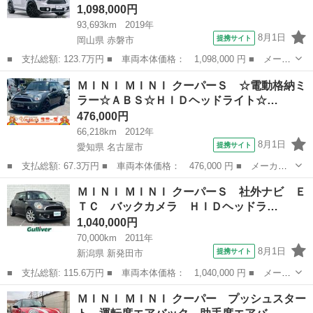
1,098,000円
93,693km
2019年
8月1日
提携サイト
岡山県 赤磐市
■ 支払総額: 123.7万円 ■ 車両本体価格： 1,098,000 円 ■ メーカ
ー名： ＭＩＮＩ ■ 車種名： ＭＩＮＩ ■ グレード名： クーパ
岡山
赤磐市
ミニ
ＭＩＮＩ ＭＩＮＩ クーパーＳ ☆電動格納ミ
ーＤ クロスオーバー 純正ナビ・バックカメラ・ＡＣＣ・インテリ
ラー☆ＡＢＳ☆ＨＩＤヘッドライト☆…
ジェント...
476,000円
66,218km
2012年
8月1日
提携サイト
愛知県 名古屋市
■ 支払総額: 67.3万円 ■ 車両本体価格： 476,000 円 ■ メーカー
名： ＭＩＮＩ ■ 車種名： ＭＩＮＩ ■ グレード名： クーパー
愛知
名古屋市
ミニ
ＭＩＮＩ ＭＩＮＩ クーパーＳ 社外ナビ Ｅ
Ｓ ☆電動格納ミラー☆ＡＢＳ☆ＨＩＤヘッドライト☆ＥＴＣ☆ター
ＴＣ バックカメラ ＨＩＤヘッドラ…
ボ車☆ハーフ...
1,040,000円
70,000km
2011年
8月1日
提携サイト
新潟県 新発田市
■ 支払総額: 115.6万円 ■ 車両本体価格： 1,040,000 円 ■ メーカ
ー名： ＭＩＮＩ ■ 車種名： ＭＩＮＩ ■ グレード名： クーパ
新潟
新発田市
ミニ
ＭＩＮＩ ＭＩＮＩ クーパー プッシュスター
ーＳ 社外ナビ ＥＴＣ バックカメラ ＨＩＤヘッドライト 電動