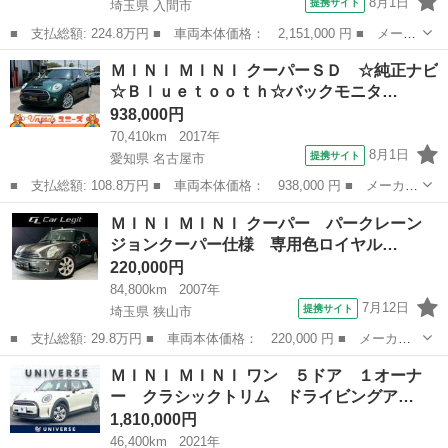
8月1日
提携サイト
埼玉県 入間市
■ 支払総額: 224.8万円 ■ 車両本体価格： 2,151,000 円 ■ メーカ
ー名： ＭＩＮＩ ■ 車種名： ＭＩＮＩ ■ グレード名： クーパ
埼玉
入間市
ミニ
ＭＩＮＩ ＭＩＮＩ クーパーＳＤ ☆純正ナビ
ー エッセンシャル・トリム 純正ナビ Ｂｌｕｅｔｏｏｔｈ バッ
☆Ｂｌｕｅｔｏｏｔｈ☆バックモニタ…
クカメラ...
938,000円
70,410km
2017年
8月1日
提携サイト
愛知県 名古屋市
■ 支払総額: 108.8万円 ■ 車両本体価格： 938,000 円 ■ メーカー
名： ＭＩＮＩ ■ 車種名： ＭＩＮＩ ■ グレード名： クーパー
愛知
名古屋市
ミニ
ＭＩＮＩ ＭＩＮＩ クーパー パークレーン
ＳＤ ☆純正ナビ☆Ｂｌｕｅｔｏｏｔｈ☆バックモニター☆ＥＴＣ☆
ジョンクーパー仕様 専用色ロイヤル…
パーキング...
220,000円
84,800km
2007年
7月12日
提携サイト
埼玉県 狭山市
■ 支払総額: 29.8万円 ■ 車両本体価格： 220,000 円 ■ メーカー
名： ＭＩＮＩ ■ 車種名： ＭＩＮＩ ■ グレード名： クーパ
埼玉
狭山市
ミニ
ＭＩＮＩ ＭＩＮＩ ワン ５ドア １オーナ
ー パークレーン ジョンクーパー仕様 専用色ロイヤルグレー／シ
ー クラシックトリム ドライビングア…
ルバールーフ ...
1,810,000円
46,400km
2021年