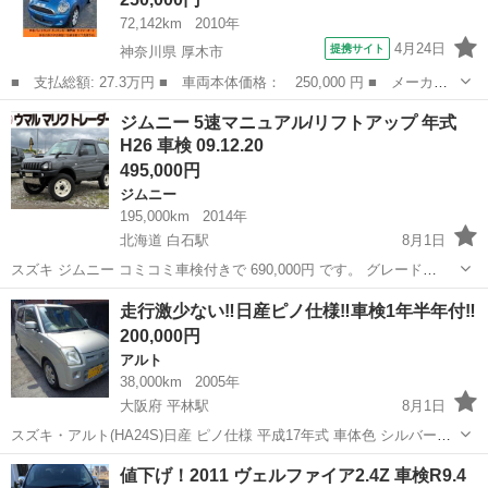
72,142km
2010年
4月24日
提携サイト
神奈川県 厚木市
■ 支払総額: 27.3万円 ■ 車両本体価格： 250,000 円 ■ メーカー
名： ＭＩＮＩ ■ 車種名： ＭＩＮＩ ■ グレード名： クーパー
神奈川
厚木市
ミニ
ジムニー 5速マニュアル/リフトアップ 年式
Ｓ ■ 排気量： 1600cc ■ ドア枚数： 3D ■ ミッション： A...
H26 車検 09.12.20
495,000円
ジムニー
195,000km
2014年
北海道 白石駅
8月1日
スズキ ジムニー コミコミ車検付きで 690,000円 です。 グレード
660XG 4WD TVナビ/5速マニュアル/ リフトアップ/前後社外バンパー
北海道
札幌市
白石駅
ジムニー
走行激少ない‼️日産ピノ仕様‼️車検1年半年付‼️
車検 09.12.20 年式 H26 走行距離 19.5...
200,000円
アルト
38,000km
2005年
大阪府 平林駅
8月1日
スズキ・アルト(HA24S)日産 ピノ仕様 平成17年式 車体色 シルバーM
車検 令和9年12月21日までの1年半年あります！ 走行激少ない
大阪
大阪市
平林駅
アルト
値下げ！2011 ヴェルファイア2.4Z 車検R9.4
38000Km (高齢で免許返納の為、仕方なく売却_ 当方から販売した新車