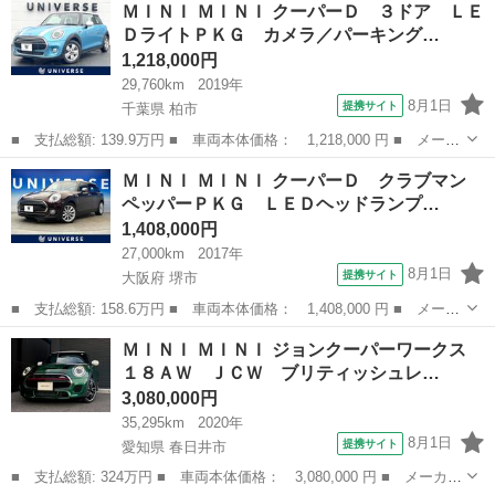
ＭＩＮＩ ＭＩＮＩ クーパーＤ ３ドア ＬＥ
Ｃ アルミホイール キーレスエントリー 電動格納ミラー ＡＴ
ＤライトＰＫＧ カメラ／パーキング…
盗難防止システ...
1,218,000円
29,760km
2019年
8月1日
提携サイト
千葉県 柏市
■ 支払総額: 139.9万円 ■ 車両本体価格： 1,218,000 円 ■ メーカ
ー名： ＭＩＮＩ ■ 車種名： ＭＩＮＩ ■ グレード名： クーパ
千葉
柏市
ミニ
ＭＩＮＩ ＭＩＮＩ クーパーＤ クラブマン
ーＤ ３ドア ＬＥＤライトＰＫＧ カメラ／パーキングアシストＰ
ペッパーＰＫＧ ＬＥＤヘッドランプ…
ＫＧ ペ...
1,408,000円
27,000km
2017年
8月1日
提携サイト
大阪府 堺市
■ 支払総額: 158.6万円 ■ 車両本体価格： 1,408,000 円 ■ メーカ
ー名： ＭＩＮＩ ■ 車種名： ＭＩＮＩ ■ グレード名： クーパ
大阪
堺市
ミニ
ＭＩＮＩ ＭＩＮＩ ジョンクーパーワークス
ーＤ クラブマン ペッパーＰＫＧ ＬＥＤヘッドランプ クルーズ
１８ＡＷ ＪＣＷ ブリティッシュレ…
コントロ...
3,080,000円
35,295km
2020年
8月1日
提携サイト
愛知県 春日井市
■ 支払総額: 324万円 ■ 車両本体価格： 3,080,000 円 ■ メーカー