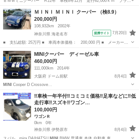
ＢＭＷミニクーパー Ｈ22年 車検8年12月 走行62,000ｋｍ ブラウ
ン革調シートカバー 16インチアルミ LEDライト＆フォグ デジタ
東京
練馬区
保谷駅
ミニ
ＭＩＮＩ ＭＩＮＩ クーパー （検8.9）
ルインナーミラー 社外HDDナビ ＥＴＣ 社外Bluetoothレシーバー
200,000円
平成...
108,932km
2002年
7月20日
提携サイト
神奈川県 海老名市
■ 支払総額: 25万円 ■ 車両本体価格： 200,000 円 ■ メーカー
名： ＭＩＮＩ ■ 車種名： ＭＩＮＩ ■ グレード名： クーパー
神奈川
海老名市
ミニ
MINIクーパー ディーゼル車
■ 排気量： 1600cc ■ ドア枚数： 3D ■ ミッション： CVT ...
460,000円
111,000km
2014年
大阪府 ドーム前駅
8月4日
MINI
Cooper D Crossove…
大阪
大阪市
ドーム前駅
ミニ
‼️車検一年半付‼️コミコミ価格‼️足車などに‼️低
走行車‼️スズキ‼️ワゴン…
100,000円
ワゴンＲ
0km
0年
神奈川県 伊勢原市
8月4日
スバル mira DAIHATSU
MINI
BMW 普通車 本体 自動車 車…