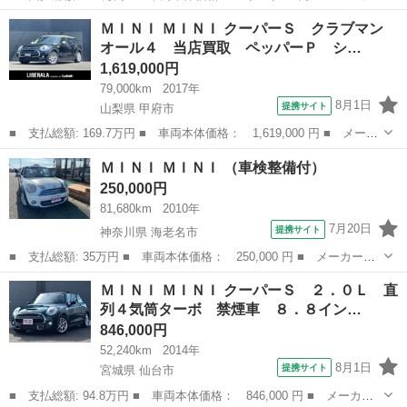
名： ＭＩＮＩ ■ 車種名： ＭＩＮＩ ■ グレード名： クーパー
神奈川
平塚市
ミニ
ＭＩＮＩ ＭＩＮＩ クーパーＳ クラブマン
Ｃ クラシック・トリム 正規認定中古車 新車保証 保証整備付
オール４ 当店買取 ペッパーＰ シ…
ナビ ＥＴ...
1,619,000円
79,000km
2017年
8月1日
提携サイト
山梨県 甲府市
■ 支払総額: 169.7万円 ■ 車両本体価格： 1,619,000 円 ■ メーカ
ー名： ＭＩＮＩ ■ 車種名： ＭＩＮＩ ■ グレード名： クーパ
山梨
甲府市
ミニ
ＭＩＮＩ ＭＩＮＩ （車検整備付）
ーＳ クラブマン オール４ 当店買取 ペッパーＰ シートＨ Ａ
250,000円
ＣＣ 純...
81,680km
2010年
7月20日
提携サイト
神奈川県 海老名市
■ 支払総額: 35万円 ■ 車両本体価格： 250,000 円 ■ メーカー
名： ＭＩＮＩ ■ 車種名： ＭＩＮＩ ■ グレード名： ■ 排気
神奈川
海老名市
ミニ
ＭＩＮＩ ＭＩＮＩ クーパーＳ ２．０Ｌ 直
量： 1600cc ■ ドア枚数： 3D ■ ミッション： AT6速 ■ 店...
列４気筒ターボ 禁煙車 ８．８イン…
846,000円
52,240km
2014年
8月1日
提携サイト
宮城県 仙台市
■ 支払総額: 94.8万円 ■ 車両本体価格： 846,000 円 ■ メーカー