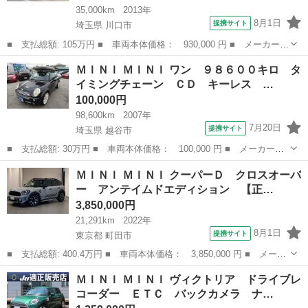
35,000km
2013年
8月1日
提携サイト
埼玉県 川口市
■ 支払総額: 105万円 ■ 車両本体価格： 930,000 円 ■ メーカー
名： ＭＩＮＩ ■ 車種名： ＭＩＮＩ ■ グレード名： クーパー
埼玉
川口市
ミニ
ＭＩＮＩ ＭＩＮＩ ワン ９８６００キロ タ
Ｓ クラブマン ■ 排気量： 1600cc ■ ドア枚数： 3D ■ ミッ
イミングチェーン ＣＤ キーレス …
シ...
100,000円
98,600km
2007年
7月20日
提携サイト
埼玉県 越谷市
■ 支払総額: 30万円 ■ 車両本体価格： 100,000 円 ■ メーカー
名： ＭＩＮＩ ■ 車種名： ＭＩＮＩ ■ グレード名： ワン ９
埼玉
越谷市
ミニ
ＭＩＮＩ ＭＩＮＩ クーパーＤ クロスオーバ
８６００キロ タイミングチェーン ＣＤ キーレス 純正１７イン
ー アンテイムドエディション 【正…
チアルミ ルー...
3,850,000円
21,291km
2022年
8月1日
提携サイト
東京都 町田市
■ 支払総額: 400.4万円 ■ 車両本体価格： 3,850,000 円 ■ メーカ
ー名： ＭＩＮＩ ■ 車種名： ＭＩＮＩ ■ グレード名： クーパ
東京
町田市
ミニ
ＭＩＮＩ ＭＩＮＩ ヴィクトリア ドライブレ
ーＤ クロスオーバー アンテイムドエディション 【正規認定中古
コーダー ＥＴＣ バックカメラ ナ…
車】【全...