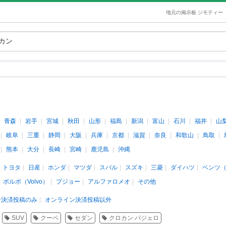
地元の掲示板 ジモティー
青森
岩手
宮城
秋田
山形
福島
新潟
富山
石川
福井
山
岐阜
三重
静岡
大阪
兵庫
京都
滋賀
奈良
和歌山
鳥取
熊本
大分
長崎
宮崎
鹿児島
沖縄
トヨタ
日産
ホンダ
マツダ
スバル
スズキ
三菱
ダイハツ
ベンツ
ボルボ（Volvo）
プジョー
アルファロメオ
その他
ン決済投稿のみ
オンライン決済投稿以外
SUV
クーペ
セダン
クロカン パジェロ