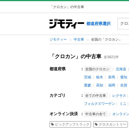
「クロカン」の中古車
都道府県選択
ジモティー
中古車
全国の「クロカン」
「クロカン」の中古車
全3821件
都道府県
：
全国のクロカン
北海道
茨城
栃木
群馬
愛知
愛媛
高知
福岡
佐賀
カテゴリ
：
全ての中古車
レクサス
フォルクスワーゲン
ミニ
オンライン決済
：
中古車の全て
オンライ
ピックアップトラック
クロスカントリー