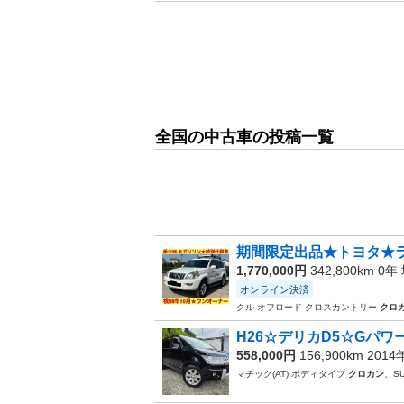
全国の中古車の投稿一覧
期間限定出品★トヨタ★ラン
1,770,000円
342,800km 0年
オンライン決済
クル オフロード クロスカントリー
クロ
H26☆デリカD5☆Gパワー
558,000円
156,900km 201
マチック(AT) ボディタイプ
クロカン
、SU