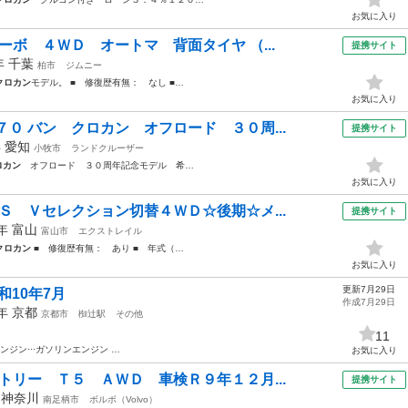
お気に入り
ーボ ４ＷＤ オートマ 背面タイヤ （...
提携サイト
7年
千葉
柏市
ジムニー
クロカン
モデル。 ■ 修復歴有無： なし ■…
お気に入り
０ バン クロカン オフロード ３０周...
提携サイト
年
愛知
小牧市
ランドクルーザー
ロカン
オフロード ３０周年記念モデル 希…
お気に入り
Ｓ Ｖセレクション切替４ＷＤ☆後期☆メ...
提携サイト
1年
富山
富山市
エクストレイル
クロカン
■ 修復歴有無： あり ■ 年式（…
お気に入り
更新7月29日
和10年7月
作成7月29日
6年
京都
京都市
椥辻駅
その他
11
ンジン···ガソリンエンジン …
お気に入り
トリー Ｔ５ ＡＷＤ 車検Ｒ９年１２月...
提携サイト
年
神奈川
南足柄市
ボルボ（Volvo）