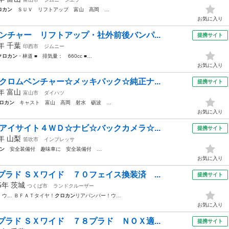
ロカン
ＳＵＶ リフトアップ 富山 高岡 …
お気に入り
ンチャー リフトアップ・社外前後バンパ...
提携サイト
5年
千葉
印西市
ジムニー
クロカン
・林道 ■ 排気量： 660cc ■…
お気に入り
クロムベンチャー☆メッキパック☆純正ナ...
提携サイト
1年
富山
富山市
ダイハツ
ロカン
キャスト 富山 高岡 射水 砺波 …
お気に入り
アイサイト４ＷＤ☆ナビ☆バックカメラ☆...
提携サイト
7年
山梨
笛吹市
インプレッサ
ン
安全装備付 趣味車に 安全装備付 …
お気に入り
ラド ＳＸワイド ７０フェイス換装済 ...
提携サイト
95年
茨城
つくば市
ランドクルーザー
 ウ… ＢＦＡＴタイヤ！
クロカン
リアバンパー！ウ…
お気に入り
ラド ＳＸワイド ７８プラド ＮＯＸ適...
提携サイト