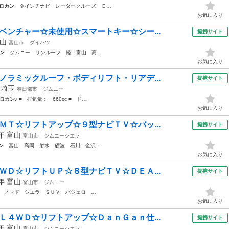
ロカン
９インチナビ レーダークルーズ Ｅ…
お気に入り
ベンチャー☆未使用☆スマートキー☆シー...
提携サイト
山
富山市
ダイハツ
ン
ジムニー サンルーフ 軽 富山 高…
お気に入り
ノラミックルーフ・ボディリフト・リアデ...
提携サイト
年
埼玉
春日部市
ジムニー
ロカン
♪ ■ 排気量： 660cc ■ ド…
お気に入り
ＭＴ☆リフトアップ☆９型ナビＴＶ☆バッ...
提携サイト
8年
富山
富山市
ジムニーシエラ
ン
富山 高岡 射水 砺波 石川 金沢…
お気に入り
ＷＤ☆リフトＵＰ☆８型ナビＴＶ☆ＤＥＡ...
提携サイト
0年
富山
富山市
ジムニー
ノマド シエラ ＳＵＶ パジェロ …
お気に入り
Ｌ４ＷＤ☆リフトアップ☆ＤａｎＧａｎ仕...
提携サイト
9年
富山
富山市
ジムニーシエラ