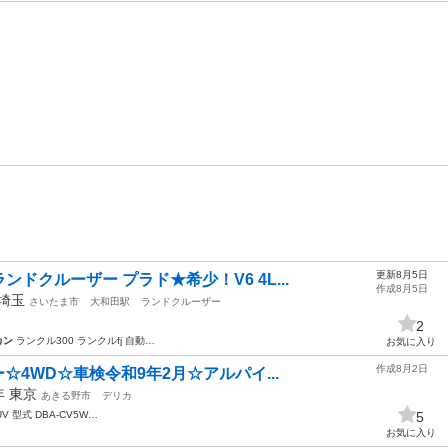
更新8月5日
ドクルーザー プラド★希少！V6 4L...
作成8月5日
埼玉
さいたま市
大和田駅
ランドクルーザー
2
カン
ランクル300 ランクルfj 自動…
お気に入り
作成8月2日
☆4WD☆車検令和9年2月☆アルパイ...
4年
東京
あきる野市
デリカ
V 型式 DBA-CV5W…
5
お気に入り