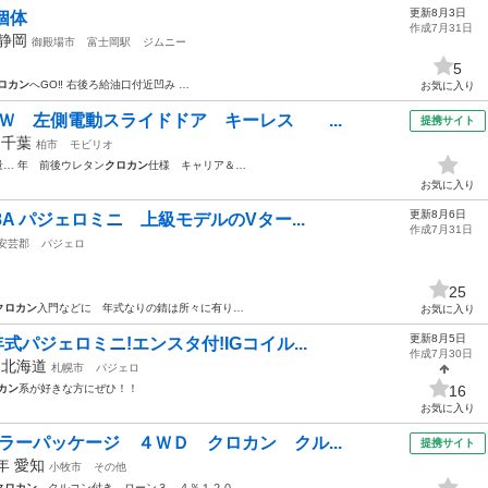
更新8月3日
個体
作成7月31日
静岡
御殿場市
富士岡駅
ジムニー
5
ロカン
へGO‼️ 右後ろ給油口付近凹み …
お気に入り
 Ｗ 左側電動スライドドア キーレス ...
提携サイト
年
千葉
柏市
モビリオ
量… 年 前後ウレタン
クロカン
仕様 キャリア＆…
お気に入り
更新8月6日
8A パジェロミニ 上級モデルのVター...
作成7月31日
安芸郡
パジェロ
25
クロカン
入門などに 年式なりの錆は所々に有り…
お気に入り
更新8月5日
式パジェロミニ!エンスタ付!IGコイル...
作成7月30日
年
北海道
札幌市
パジェロ
カン
系が好きな方にぜひ！！
16
お気に入り
ラーパッケージ ４ＷＤ クロカン クル...
提携サイト
5年
愛知
小牧市
その他
クロカン
クルコン付き ローン３．４％１２０…