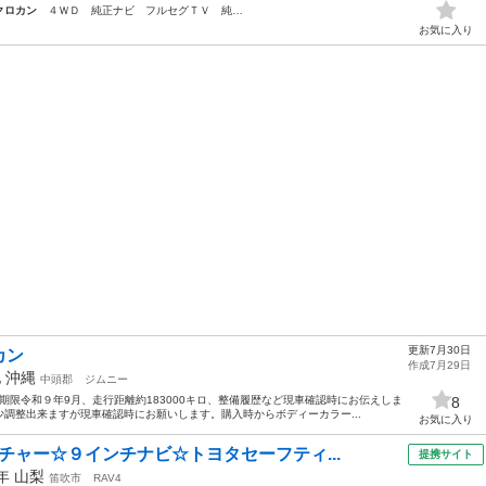
クロカン
４ＷＤ 純正ナビ フルセグＴＶ 純…
お気に入り
更新7月30日
カン
作成7月29日
他
沖縄
中頭郡
ジムニー
検期限令和９年9月、走行距離約183000キロ、整備履歴など現車確認時にお伝えしま
8
調整出来ますが現車確認時にお願いします。購入時からボディーカラー...
お気に入り
チャー☆９インチナビ☆トヨタセーフティ...
提携サイト
1年
山梨
笛吹市
RAV4