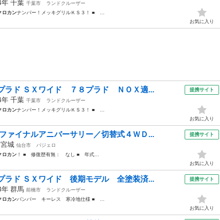
94年
千葉
千葉市
ランドクルーザー
クロカン
ナンパー！メッキグリルＫＳ３！ ■ …
お気に入り
ラド ＳＸワイド ７８プラド ＮＯＸ適...
提携サイト
94年
千葉
千葉市
ランドクルーザー
クロカン
ナンパー！メッキグリルＫＳ３！ ■ …
お気に入り
ファイナルアニバーサリー／切替式４ＷＤ...
提携サイト
年
宮城
仙台市
パジェロ
クロカン
！ ■ 修復歴有無： なし ■ 年式…
お気に入り
ラド ＳＸワイド 後期モデル 全塗装済...
提携サイト
93年
群馬
前橋市
ランドクルーザー
クロカン
バンパー キーレス 寒冷地仕様 ■ …
お気に入り