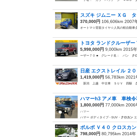
スズキ ジムニー ＸＧ タ
370,000円
106,606km 200
オートマ☆背面タイヤ☆人気の軽自動車
トヨタ ランドクルーザー７
5,998,000円
9,000km 2015
ーザー７０ ■ グレード名： バン
ク
日産 エクストレイル ２０
1,419,000円
56,783km 202
新潟 上越 中古車 ＳＵＶ 四駆
ハマーh3 アメ車 車検令
1,800,000円
77,000km 200
ハマー
ハマー ボディタイプ···SUV・
クロカン
エ
ボルボ Ｖ４０ クロスカン
798,000円
80,795km 2014