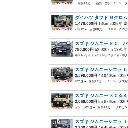
店舗PR文： 山梨 笛吹 ＳＵＶ
ク
ダイハツ タフト Ｇクロム
1,479,000円
13km 2025年
富
パネAT ■ 店舗PR文： ＳＵＶ
クロカ
スズキ ジムニー ＥＣ パ
780,000円
52,000km 1991
ル済み♪サイメックスＭ／Ｔタイヤ・即
ク
スズキ ジムニーシエラ ５
2,599,000円
48,940km 201
MT5速 ■ 店舗PR文： ＳＵＶ
クロカ
スズキ ジムニー ＸＣ☆４
2,069,000円
55,876km 202
ョン： AT4速 ■ 店舗PR文：
クロカン
スズキ ジムニーシエラ Ｊ
2,309,000円
49,489km 201