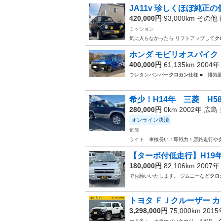
JA11v 珍しくほぼ純正の
420,000円
93,000km その他
ミッション
気に入らなかったら リフトアップして
ク
ホンダ モビリオスパイク
400,000円
61,135km 2004
ウレタンバンパー
クロカン
仕様 ■ 排気
希少！H14年 三菱 H5
280,000円
0km 2002年
広島
オンライン決済
気筒
ライト 車検長い！即戦力！悪路走行や
【ターボ付低走行】H19年
180,000円
82,106km 2007
でお願いいたします。 ジムニーなど
クロ
トヨタ ＦＪクルーザー カ
3,298,000円
75,000km 201
ード名： カラーパッケージ ４ＷＤ