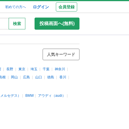
ログイン
会員登録
初めての方へ
投稿画面へ(無料)
検索
人気キーワード
梨
長野
東京
埼玉
千葉
神奈川
島根
岡山
広島
山口
徳島
香川
（メルセデス）
BMW
アウディ（audi）