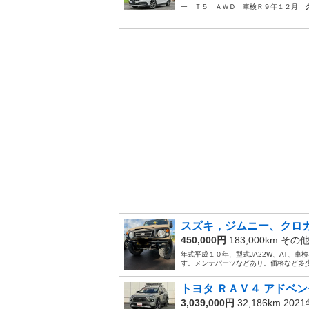
ー Ｔ５ ＡＷＤ 車検Ｒ９年１２月
スズキ，ジムニー、クロ
450,000円
183,000km その
年式平成１０年、型式JA22W、AT、車
す。メンテパーツなどあり。価格など多少
トヨタ ＲＡＶ４ アドベン
3,039,000円
32,186km 202