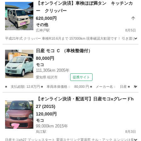
岐阜
岐阜市
柳津駅
モコ
燃費
【オンライン決済】車検ほぼ満タン キッチンカ
ー クリッパー
620,000円
その他
広神戸駅
8月5日
平成21年式 クリッパー 車検R10.6月まで 157000km 現車確認大歓迎です！ 引き
岐阜
本巣市
広神戸駅
その他
日産 モコ Ｃ （車検整備付）
80,000円
モコ
111,305km 2005年
愛知県 稲沢市
提携サイト
■ 支払総額: 12.8万円 ■ 車両本体価格： 80,000 円 ■ メーカー名： 日産 ■ 車
愛知
稲沢市
モコ
【オンライン決済・配送可】日産モコxグレードh
27 (2015)
120,000円
モコ
99,000km 2015年
烏江駅
8月3日
日産モコxh27 プッシュスタート 電源ステリング電源窓 チル・アック エンジンは良い