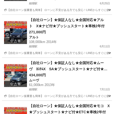
細畑駅
6月25日
💳【自社ローン仮審査も簡単】 ローンに不安がある方でも安心！LINEからすぐに仮審査が可能です。 
岐阜
岐阜市
細畑駅
N-BOX
ローン
【自社ローン】★保証人なし★全国対応★アル
ト X★ナビ付★プッシュスタート★車検2年付
271,000円
アルト
中古車
108,000km 2014年
細畑駅
6月11日
💳【自社ローン仮審査も簡単】 ローンに不安がある方でも安心！LINEからすぐに仮審査が可能です。 
岐阜
岐阜市
細畑駅
アルト
ローン
【自社ローン】★保証人なし★全国対応★ムー
ヴ ｶｽﾀﾑX SA★プッシュスタート★ナビ付★車
検2年付
434,000円
ムーヴ
中古車
61,000km 2013年
細畑駅
7月11日
💳【自社ローン仮審査も簡単】 ローンに不安がある方でも安心！LINEからすぐに仮審査が可能です。 
岐阜
岐阜市
細畑駅
ムーヴ
ローン
【自社ローン】★保証人なし★全国対応★モコ X
★プッシュスタート★ナビ付★ETC★車検2年付