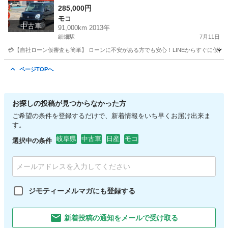
285,000円
モコ
中古車
91,000km 2013年
細畑駅
7月11日
💳【自社ローン仮審査も簡単】 ローンに不安がある方でも安心！LINEからすぐに仮審査が可能です。 
岐阜
岐阜市
細畑駅
モコ
ローン
ページTOPへ
お探しの投稿が見つからなかった方
ご希望の条件を登録するだけで、新着情報をいち早くお届け出来ま
す。
岐阜県
中古車
日産
モコ
選択中の条件
ジモティーメルマガにも登録する
新着投稿の通知をメールで受け取る