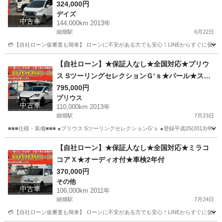
即納OK！
324,000円
デイズ
中古車
144,000km 2013年
細畑駅
6月22日
💳【自社ローン仮審査も簡単】 ローンに不安がある方でも安心！LINEからすぐに仮審査が可能です。 
岐阜
岐阜市
細畑駅
デイズ
Bluetooth
【自社ローン】★保証人なし★全国対応★プリウ
ス SツーリングセレクションＧ‘ｓ★パール★スマ
ートキー★純正ナビ★ETC★Bカメラ
795,000円
プリウス
中古車
110,000km 2013年
細畑駅
7月23日
■■■仕様・装備■■■ ●プリウス SツーリングセレクションG‘ｓ ●登録平成25(2013)年2月
岐阜
岐阜市
細畑駅
プリウス
パール
【自社ローン】★保証人なし★全国対応★ミラコ
コアＸ★オーディオ付★車検2年付
370,000円
その他
中古車
106,000km 2011年
細畑駅
7月24日
💳【自社ローン仮審査も簡単】 ローンに不安がある方でも安心！LINEからすぐに仮審査が可能です。 