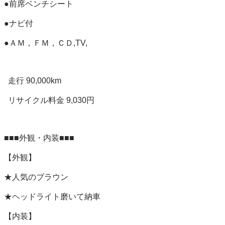
●前席ベンチシート

●ナビ付

●ＡＭ，ＦＭ，ＣＤ,TV,

  走行 90,000km

  リサイクル料金 9,030円

■■■外観・内装■■■

【外観】

★人気のブラウン

★ヘッドライト磨いて納車

【内装】
