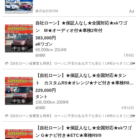
るので毎月の支払額は一定
株式会社IDOM
Ad
自社ローン】★保証人なし★全国対応★ekワゴ
ン M★オーディオ付★車検2年付
383,000円
eKワゴン
中古車
69,000km 2014年
細畑駅
7月6日
💳【自社ローン仮審査も簡単】 ローンに不安がある方でも安心！LINEからすぐに仮審査が可能です。 
岐阜
岐阜市
細畑駅
eKワゴン
ekワゴン
【自社ローン】★保証人なし★全国対応★タン
ト カスタムRS★オレンジ★ナビ付き★車検R8/1
1
229,000円
タント
中古車
106,000km 2009年
細畑駅
6月11日
💳【自社ローン仮審査も簡単】 ローンに不安がある方でも安心！LINEからすぐに仮審査が可能です。 
岐阜
岐阜市
細畑駅
タント
オレンジ
【自社ローン】★保証人なし★全国対応★ekワゴ
ン G★ナビ付き★ETC★車検R9/9