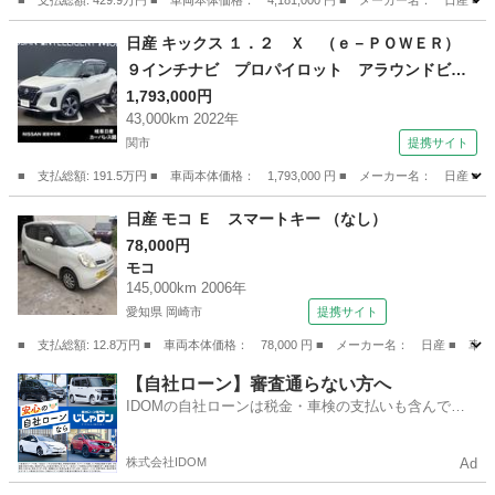
■ 支払総額: 429.9万円 ■ 車両本体価格： 4,181,000 円 ■ メーカー名
岐阜
土岐市
セレナ
日産 キックス １．２ Ｘ （ｅ－ＰＯＷＥＲ）
９インチナビ プロパイロット アラウンドビュ
ーモニター ヒーターシート ステアリングヒー
1,793,000円
43,000km 2022年
ター ＬＥＤヘッド ハイビームアシスト ＳＯ
関市
提携サイト
Ｓコール ＥＴＣ リモコンスターター （検9.2）
■ 支払総額: 191.5万円 ■ 車両本体価格： 1,793,000 円 ■ メーカー名
岐阜
関市
日産
日産 モコ Ｅ スマートキー （なし）
78,000円
モコ
145,000km 2006年
愛知県 岡崎市
提携サイト
■ 支払総額: 12.8万円 ■ 車両本体価格： 78,000 円 ■ メーカー名： 日産 ■ 
愛知
岡崎市
モコ
【自社ローン】審査通らない方へ
IDOMの自社ローンは税金・車検の支払いも含んでい
るので毎月の支払額は一定
株式会社IDOM
Ad