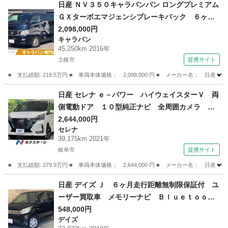
日産 ＮＶ３５０キャラバンバン ロングプレミアム
ＧＸターボエマジェンシブレーキパック ６ヶ月
走行距離無制限保証付 衝突軽減ブレーキ 純正
2,098,000円
キャラバン
メモリーナビ バックカメラ 禁煙車 リアクー
45,250km 2016年
ラー リアヒーター １５インチアルミホイー
土岐市
提携サイト
ル フルセグＴＶ Ｂｌｕｅｔｏｏｔｈ ＵＳＢ
■ 支払総額: 218.5万円 ■ 車両本体価格： 2,098,000 円 ■ メーカー名
ポート 盗難防止装置 （車検整備付）
岐阜
土岐市
キャラバン
日産 セレナ ｅ－パワー ハイウェイスターＶ 両
側電動ドア １０型純正ナビ 全周囲カメラ 衝
突被害軽減システム レーダークルーズ ドラレ
2,644,000円
セレナ
コ コーナーセンサー スマートキー ＬＥＤヘ
39,175km 2021年
ッド ビルトインＥＴＣ 純正１６インチアル
岐阜市
提携サイト
ミ 車線逸脱警報 （車検整備付）
■ 支払総額: 279.9万円 ■ 車両本体価格： 2,644,000 円 ■ メーカー名
岐阜
岐阜市
セレナ
日産 デイズ Ｊ ６ヶ月走行距離無制限保証付 ユ
ーザー買取車 メモリーナビ Ｂｌｕｅｔｏｏｔ
ｈ 地デジＴＶ ＥＴＣ ＣＤ再生 ベンチシー
548,000円
デイズ
ト ハロゲンランプ エアバッグ ＡＢＳ パワ