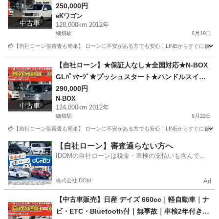
250,000円
eKワゴン
中古車
128,000km 2012年
細畑駅
6月19日
💳【自社ローン仮審査も簡単】 ローンに不安がある方でも安心！LINEからすぐに仮審査が可能です。 
岐阜
岐阜市
細畑駅
eKワゴン
ekワゴン
【自社ローン】★保証人なし★全国対応★N-BOX
GLﾊﾟｯｹｰｼﾞ★プッシュスタート★ハンドルスイッ
チ★ETC★車検R9/2
290,000円
N-BOX
中古車
124,000km 2012年
細畑駅
6月22日
💳【自社ローン仮審査も簡単】 ローンに不安がある方でも安心！LINEからすぐに仮審査が可能です。 
岐阜
岐阜市
細畑駅
N-BOX
ローン
【自社ローン】審査通らない方へ
IDOMの自社ローンは税金・車検の支払いも含んでい
るので毎月の支払額は一定
株式会社IDOM
Ad
【中古車販売】日産 デイズ 660cc｜軽自動車｜ナ
ビ・ETC・Bluetooth付｜無事故｜車検2年付き｜