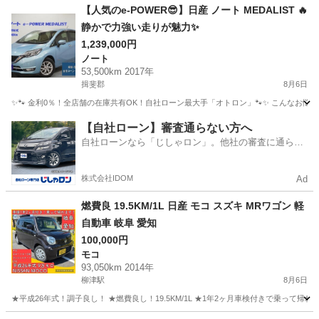
岐阜
揖斐郡
フーガ
【人気のe-POWER😎】日産 ノート MEDALIST 🔥
静かで力強い走りが魅力✨
1,239,000円
ノート
53,500km 2017年
揖斐郡
8月6日
✨🐾 金利0％！全店舗の在庫共有OK！自社ローン最大手「オトロン」🐾✨ こんなお悩みは
岐阜
揖斐郡
ノート
【自社ローン】審査通らない方へ
自社ローンなら「じしゃロン」。他社の審査に通らな
かった方も
株式会社IDOM
Ad
燃費良 19.5KM/1L 日産 モコ スズキ MRワゴン 軽
自動車 岐阜 愛知
100,000円
モコ
93,050km 2014年
柳津駅
8月6日
★平成26年式！調子良し！ ★燃費良し！19.5KM/1L ★1年2ヶ月車検付きで乗って帰れ