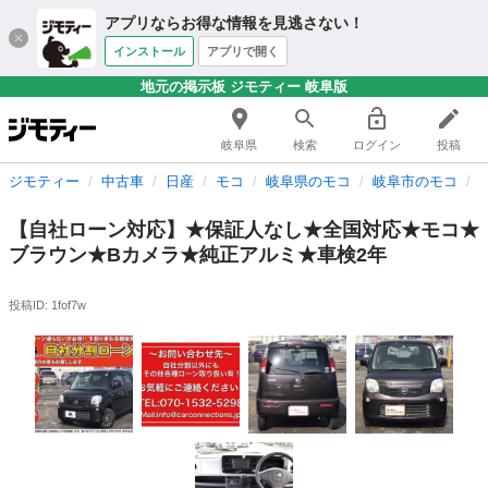
アプリならお得な情報を見逃さない！
インストール
アプリで開く
地元の掲示板 ジモティー 岐阜版
岐阜県
検索
ログイン
投稿
ジモティー
中古車
日産
モコ
岐阜県のモコ
岐阜市のモコ
【自社ローン対応】★保証人なし★全国対応★モコ★
ブラウン★Bカメラ★純正アルミ★車検2年
投稿ID: 1fof7w