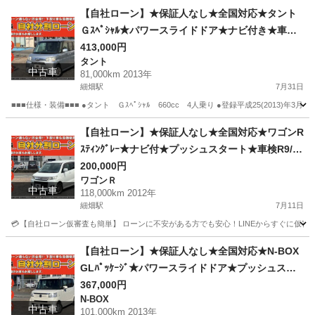
岐阜
岐阜市
細畑駅
その他
ミラココア
【自社ローン】★保証人なし★全国対応★タント
Ｇｽﾍﾟｼｬﾙ★パワースライドドア★ナビ付き★車検R
9/11
413,000円
タント
中古車
81,000km 2013年
細畑駅
7月31日
■■■仕様・装備■■■ ●タント Ｇｽﾍﾟｼｬﾙ 660cc 4人乗り ●登録平成25(2013)年3月
岐阜
岐阜市
細畑駅
タント
保証人
【自社ローン】★保証人なし★全国対応★ワゴンR
ｽﾃｨﾝｸﾞﾚｰ★ナビ付★プッシュスタート★車検R9/3
200,000円
ワゴンＲ
中古車
118,000km 2012年
細畑駅
7月11日
💳【自社ローン仮審査も簡単】 ローンに不安がある方でも安心！LINEからすぐに仮審査が可能です。 
岐阜
岐阜市
細畑駅
ワゴンＲ
ワゴンR
【自社ローン】★保証人なし★全国対応★N-BOX
GLﾊﾟｯｹｰｼﾞ★パワースライドドア★プッシュスタ
ート★車検2年付
367,000円
N-BOX
中古車
101,000km 2013年