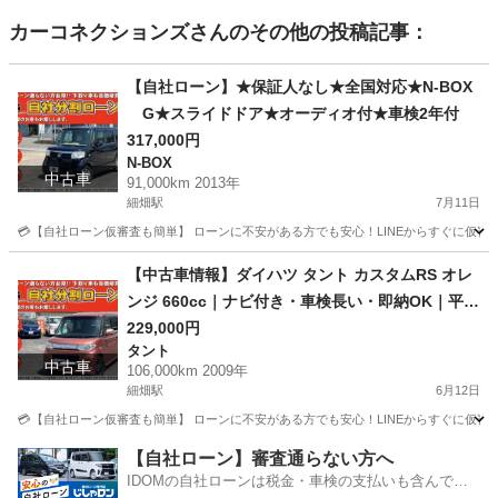
カーコネクションズ
さんのその他の投稿記事：
【自社ローン】★保証人なし★全国対応★N-BOX
G★スライドドア★オーディオ付★車検2年付
317,000円
N-BOX
中古車
91,000km 2013年
細畑駅
7月11日
💳【自社ローン仮審査も簡単】 ローンに不安がある方でも安心！LINEからすぐに仮審査が可能です。 
岐阜
岐阜市
細畑駅
N-BOX
ローン
【中古車情報】ダイハツ タント カスタムRS オレ
ンジ 660cc｜ナビ付き・車検長い・即納OK｜平成
21年式
229,000円
タント
中古車
106,000km 2009年
細畑駅
6月12日
💳【自社ローン仮審査も簡単】 ローンに不安がある方でも安心！LINEからすぐに仮審査が可能です。 
岐阜
岐阜市
細畑駅
タント
オレンジ
【自社ローン】審査通らない方へ
IDOMの自社ローンは税金・車検の支払いも含んでい