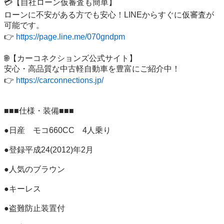
💳【自社ローン仮審査も簡単】

ローンに不安がある方でも安心！LINEからすぐに仮審査が
可能です。

👉 
https://page.line.me/070gndpm
🌐【カーコネクションズ公式サイト】

安心・高品質な中古軽自動車を豊富にご紹介中！

👉 
https://carconnections.jp/
■■■仕様・装備■■■

●日産　モコ660CC　4人乗り  

●登録平成24(2012)年2月 

●人気のブラウン

●キーレス

●盗難防止装置付
