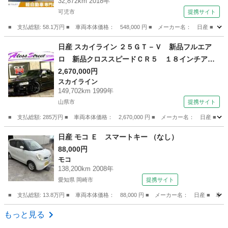
32,872km 2018年
ーステアリング パワーウィンドウ （検9.3）
可児市
提携サイト
■ 支払総額: 58.1万円 ■ 車両本体価格： 548,000 円 ■ メーカー名： 日
岐阜
可児市
デイズ
日産 スカイライン ２５ＧＴ－Ｖ 新品フルエア
ロ 新品クロススピードＣＲ５ １８インチアル
ミホイール新品タイヤ ＴＥＩＮフルタップ車高
2,670,000円
スカイライン
調 ＧＴウイング ５ＺＩＧＥＮマフラー フジ
149,702km 1999年
ツボエキマニ ブリッツエアクリ クーリングプ
山県市
提携サイト
レート （車検整備付）
■ 支払総額: 285万円 ■ 車両本体価格： 2,670,000 円 ■ メーカー名： 
岐阜
山県市
スカイライン
日産 モコ Ｅ スマートキー （なし）
88,000円
モコ
138,200km 2008年
愛知県 岡崎市
提携サイト
■ 支払総額: 13.8万円 ■ 車両本体価格： 88,000 円 ■ メーカー名： 日産 ■ 
愛知
岡崎市
モコ
もっと見る