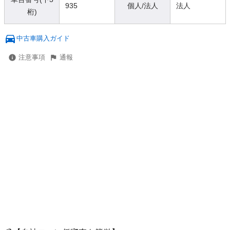
935
個人/法人
法人
桁)
中古車購入ガイド
注意事項
通報