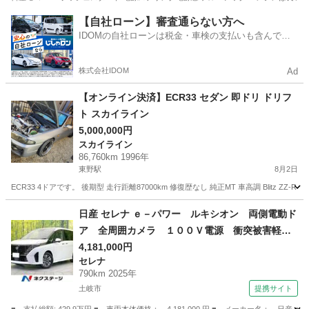
岐阜
安八郡
烏江駅
モコ
【自社ローン】審査通らない方へ
IDOMの自社ローンは税金・車検の支払いも含んでい
るので毎月の支払額は一定
株式会社IDOM
Ad
【オンライン決済】ECR33 セダン 即ドリ ドリフ
ト スカイライン
5,000,000円
スカイライン
86,760km 1996年
東野駅
8月2日
ECR33 4ドアです。 後期型 走行距離87000km 修復歴なし 純正MT 車高調 Blitz ZZ
岐阜
恵那市
東野駅
スカイライン
センター
日産 セレナ ｅ－パワー ルキシオン 両側電動ド
ア 全周囲カメラ １００Ｖ電源 衝突被害軽減
システム レーダークルーズ 禁煙車 ドラレ
4,181,000円
セレナ
コ コーナーセンサー スマートキー ＬＥＤヘ
790km 2025年
ッド ＥＴＣ２．０ 純正１６インチアルミ オ
土岐市
提携サイト
ートハイビーム （検9.11）