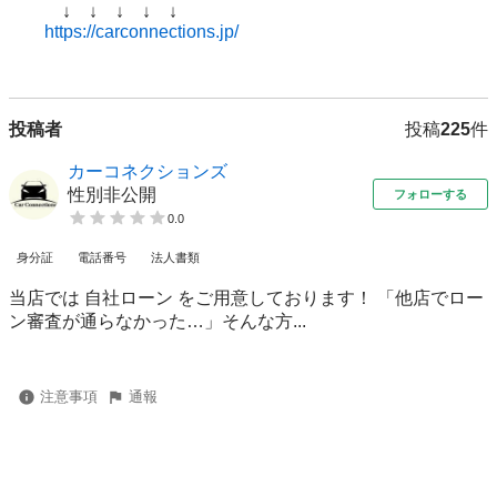
　　　↓　↓　↓　↓　↓

https://carconnections.jp/
投稿者
投稿
225
件
カーコネクションズ
性別非公開
フォローする
0.0
身分証
電話番号
法人書類
当店では 自社ローン をご用意しております！ 「他店でロー
ン審査が通らなかった…」そんな方...
注意事項
通報