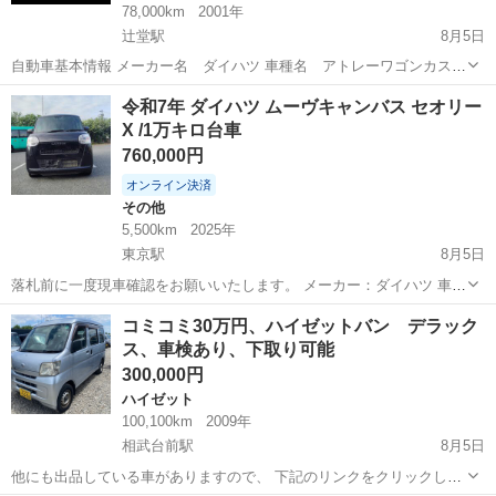
78,000km
2001年
辻堂駅
8月5日
自動車基本情報 メーカー名 ダイハツ 車種名 アトレーワゴンカスタ
ム グレード名 ハイルーフ、サンルーフ 排気量 660 cc 年式 平成
神奈川
藤沢市
辻堂駅
アトレーワゴン
令和7年 ダイハツ ムーヴキャンバス セオリー
13年 (2001年) 5月 走行距離 78,000 km 走行距離の状態 実走行 色...
X /1万キロ台車
760,000円
オンライン決済
その他
5,500km
2025年
東京駅
8月5日
落札前に一度現車確認をお願いいたします。 メーカー：ダイハツ 車
名：ムーブキヤンバス グレード: セオリー X 排気量：660cc 車体色：
神奈川
横浜市
東京駅
その他
コミコミ30万円、ハイゼットバン デラック
黒 年式：令和7年 車検 : 2年 ミッション：AT 走行距離：6000km ド...
ス、車検あり、下取り可能
300,000円
ハイゼット
100,100km
2009年
相武台前駅
8月5日
他にも出品している車がありますので、 下記のリンクをクリックして