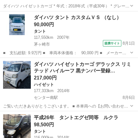
ダイハツ ハイゼットカーゴ * 年式：2018年式（平成30年） * グレー
ド：デラックス SA * 走行距離：123,000km * ミッション：AT（オー
神奈川
相模原市
原当麻駅
ハイゼット
ダイハツ タント カスタムＶＳ （なし）
トマチック） * 型式：EBD-S321V 現...
90,000円
タント
117,550km
2007年
8月1日
提携サイト
茅ヶ崎市
■ 支払総額: 9.9万円 ■ 車両本体価格： 90,000 円 ■ メーカー
名： ダイハツ ■ 車種名： タント ■ グレード名： カスタムＶ
神奈川
茅ヶ崎市
タント
ダイハツ ハイゼットカーゴ デラックス リミ
Ｓ ■ 排気量： 660cc ■ ドア枚数： 5D ■ ミッション： AT4速...
テッド ハイルーフ 黒ナンバー登録…
217,000円
ハイゼット
177,333km
2014年
センター南駅
8月6日
ご覧いただきありがとうございます。 ■ 本車両への【お問い合わせ】
【無料お見積り】【在庫確認】は、お気軽にご連絡ください。 ■ 本車
神奈川
横浜市
センター南駅
ハイゼット
車両
平成26年 タントエグゼ同等 ルクラ
両以外にも、「ジモティー」にておすすめの中古車を多数掲載してお
98,500円
ります。 他の在庫車...
タント
116,000km
2014年