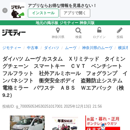
アプリならお得な情報を見逃さない！
インストール
アプリで開く
地元の掲示板 ジモティー 神奈川版
神奈川県
検索
ログイン
投稿
ジモティー
中古車
ダイハツ
ムーヴ
神奈川県のムーヴ
横浜市
ダイハツ ムーヴ カスタム Ｘリミテッド タイミン
グチェーン スマートキー ＣＶＴ ベンチシート
フルフラット 社外アルミホール フォグランプ イ
ンパネシフト 衝突安全ボディ 盗難防止システム
電格ミラー パワステ ＡＢＳ Ｗエアバック （検
9.2）
投稿ID: g_700050534530251017001
2025年12月13日 21:56