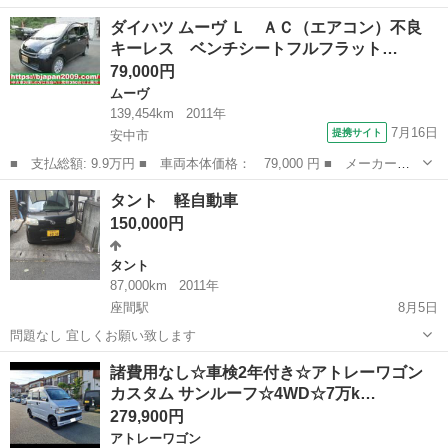
→48万→45万 ◼️L375S タントカスタム フル後期仕様 ◇型式 L375S ◇
神奈川
鎌倉市
大船駅
タント
後期
ダイハツ ムーヴ Ｌ ＡＣ（エアコン）不良
年式 平成24年 7月 ◇車検 令和9年12月17日...
キーレス ベンチシートフルフラット…
79,000円
ムーヴ
139,454km
2011年
7月16日
提携サイト
安中市
■ 支払総額: 9.9万円 ■ 車両本体価格： 79,000 円 ■ メーカー
名： ダイハツ ■ 車種名： ムーヴ ■ グレード名： Ｌ ＡＣ
群馬
安中市
ムーヴ
タント 軽自動車
（エアコン）不良 キーレス ベンチシートフルフラット 左右エア
150,000円
バック パワステ ...
タント
87,000km
2011年
座間駅
8月5日
問題なし 宜しくお願い致します
神奈川
座間市
座間駅
タント
軽自動車
諸費用なし☆車検2年付き☆アトレーワゴン
カスタム サンルーフ☆4WD☆7万k…
279,900円
アトレーワゴン