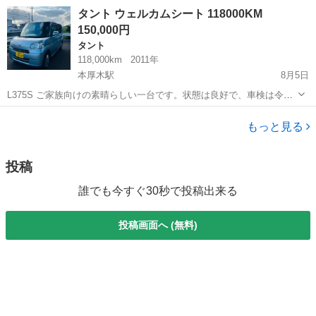
みてください。 https://jmty.jp/profiles/51c5354114269e47c50000fe 最
神奈川
相模原市
相武台前駅
ハイゼット
カーゴ
タント ウェルカムシート 118000KM
後まで連絡...
150,000円
タント
118,000km
2011年
本厚木駅
8月5日
L375S ご家族向けの素晴らしい一台です。状態は良好で、車検は令和
10年7月28日まで有効です。エアコン、スライドドア、パワーウィンド
神奈川
厚木市
本厚木駅
タント
ウ、電動格納ミラー、アルミホイールを装備しており、すべての機能
もっと見る
が正常に動作します。 ...
投稿
誰でも今すぐ30秒で投稿出来る
投稿画面へ (無料)