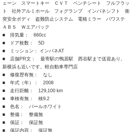
ェーン スマートキー ＣＶＴ ベンチシート フルフラッ
ト 社外アルミホール フォグランプ インパネシフト 衝
突安全ボディ 盗難防止システム 電格ミラー パワステ
ＡＢＳ Ｗエアバック
■ 排気量： 660cc
■ ドア枚数： 5D
■ ミッション： インパネAT
■ 店舗PR文： 最寄駅の鴨居駅 西谷駅まで送迎あり。
新横浜も近いです。軽自動車専門店
■ 修復歴有無： なし
■ 年式（年）： 2008
■ 走行距離： 129,100 km
■ 車検有無： 検9.2
■ 色名： パールホワイト
■ 整備： 整備無
■ 保証： 保証無
■ 保証内容： 保証無