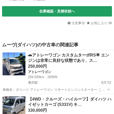
在庫確認・見積依頼へ
注意事項
お気に入り
98
ムーヴ(ダイハツ)の中古車の関連記事
🚗アトレーワゴン カスタムターボRS🌟 エン
ジンは非常に良好な状態であり、ス…
250,000円
アトレーワゴン
259,500km
2009年
番田駅
8月7日
車種名：ダイハツ アトレーワゴン リモートエンジンスターター この
車両は外部から遠隔操作で始動できる。 グレード：アトレーワゴン カ
神奈川
愛甲郡
番田駅
アトレーワゴン
【4WD・クルーズ・ハイルーフ】ダイハツ ハ
スタムターボRS 色：パール 年式：2009年12月 車検満了日：2026年
イゼットカーゴ (S331V) キ…
11月 ...
330,000円