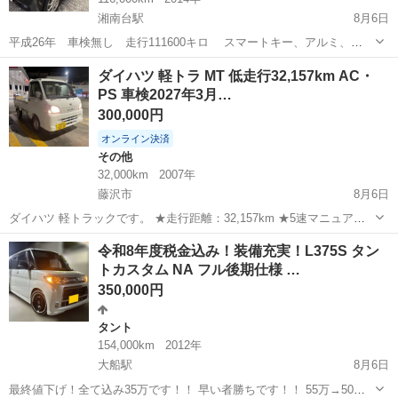
湘南台駅
8月6日
平成26年 車検無し 走行111600キロ スマートキー、アルミ、
ETC、純正ナビ フルセグテレビ、Bluetooth付、外装は、リアハッチ
神奈川
藤沢市
湘南台駅
タント
ルクラ
ダイハツ 軽トラ MT 低走行32,157km AC・
エンブレムあたりに、目立たない凹み、その他は、バンパーに、擦り
PS 車検2027年3月…
傷程度で、状態良好で...
300,000円
オンライン決済
その他
32,000km
2007年
藤沢市
8月6日
ダイハツ 軽トラックです。 ★走行距離：32,157km ★5速マニュアル
（MT） ★エアコン ★パワーステアリング ★車検：2027年3月30日ま
神奈川
藤沢市
その他
令和8年度税金込み！装備充実！L375S タン
で 低走行で、走行状態・機関ともに良好です。 エンジン、ミッショ
トカスタム NA フル後期仕様 …
ン、エア...
350,000円
タント
154,000km
2012年
大船駅
8月6日
最終値下げ！全て込み35万です！！ 早い者勝ちです！！ 55万→50万