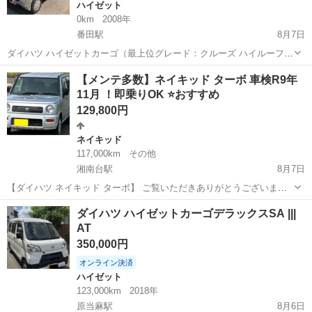
ハイゼット
0km
2008年
番田駅
8月7日
ダイハツ ハイゼットカーゴ（最上位グレード：クルーズ ハイルーフ
4WD）の出品です。 遠方（300km）の長距離走行もエアコンを効かせ
神奈川
愛甲郡
番田駅
ハイゼット
【メンテ多数】ネイキッド ターボ 車検R9年
た状態で何の問題もなく快適に走行できました。燃費も非常に良く経
11月 ！即乗りOK ⭐おすすめ
済的な1台です。 【車...
129,800円
ネイキッド
117,000km
その他
湘南台駅
8月7日
【ダイハツ ネイキッド ターボ】 ご覧いただきありがとうございま
す。 車両情報 ・型式：GF-L750S ・2WD ・ターボ車 車両状態 高速道
神奈川
藤沢市
湘南台駅
ネイキッド
ターボ
ダイハツ ハイゼットカーゴデラックスSA |||
路で約80km走行し、走行チェックを行いましたが、走行中に気になる
AT
不具合は...
350,000円
オンライン決済
ハイゼット
123,000km
2018年
原当麻駅
8月6日