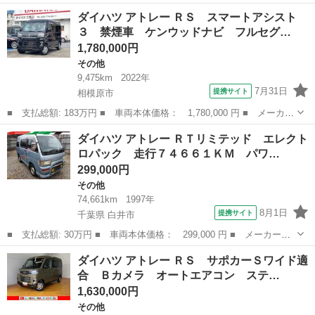
ー名： ダイハツ ■ 車種名： ロッキー ■ グレード名： プレミ
神奈川
大和市
その他
ダイハツ アトレー ＲＳ スマートアシスト
アムＧ ナビ Ｂカメラ ＡＣＣ Ｐスタート キーフリー サポカ
３ 禁煙車 ケンウッドナビ フルセグ…
ーＳワイ...
1,780,000円
その他
9,475km
2022年
7月31日
提携サイト
相模原市
■ 支払総額: 183万円 ■ 車両本体価格： 1,780,000 円 ■ メーカー
名： ダイハツ ■ 車種名： アトレー ■ グレード名： ＲＳ ス
神奈川
相模原市
その他
ダイハツ アトレー ＲＴリミテッド エレクト
マートアシスト３ 禁煙車 ケンウッドナビ フルセグＴＶ ＣＤ／
ロパック 走行７４６６１ＫＭ パワ…
ＤＶＤ Ｂ...
299,000円
その他
74,661km
1997年
8月1日
提携サイト
千葉県 白井市
■ 支払総額: 30万円 ■ 車両本体価格： 299,000 円 ■ メーカー
名： ダイハツ ■ 車種名： アトレー ■ グレード名： ＲＴリミ
千葉
白井市
その他
ダイハツ アトレー ＲＳ サポカーＳワイド適
テッド エレクトロパック 走行７４６６１ＫＭ パワーウィンド
合 Ｂカメラ オートエアコン ステ…
ウ パワーステアリ...
1,630,000円
その他