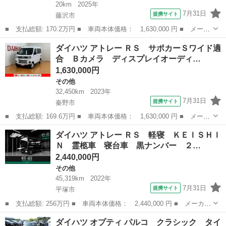
20km
2025年
7月31日
提携サイト
藤沢市
■ 支払総額: 170.2万円 ■ 車両本体価格： 1,630,000 円 ■ メーカ
ー名： ダイハツ ■ 車種名： アトレー ■ グレード名： ＲＳ
神奈川
藤沢市
その他
ダイハツ アトレー ＲＳ サポカーＳワイド適
サポカーＳワイド適合 Ｂカメラ オートエアコン ステアリングス
合 Ｂカメラ ディスプレイオーディ…
イッチ ...
1,630,000円
その他
32,450km
2023年
7月31日
提携サイト
秦野市
■ 支払総額: 169.6万円 ■ 車両本体価格： 1,630,000 円 ■ メーカ
ー名： ダイハツ ■ 車種名： アトレー ■ グレード名： ＲＳ
神奈川
秦野市
その他
ダイハツ アトレー ＲＳ 軽寝 ＫＥＩＳＨＩ
サポカーＳワイド適合 Ｂカメラ ディスプレイオーディオ オート
Ｎ 霊柩車 寝台車 黒ナンバー ２…
エアコン...
2,440,000円
その他
45,319km
2022年
7月31日
提携サイト
平塚市
■ 支払総額: 256万円 ■ 車両本体価格： 2,440,000 円 ■ メーカー
名： ダイハツ ■ 車種名： アトレー ■ グレード名： ＲＳ 軽
神奈川
平塚市
その他
ダイハツ オプティ パルコ クラシック タイ
寝 ＫＥＩＳＨＩＮ 霊柩車 寝台車 黒ナンバー ２名乗車 棺台