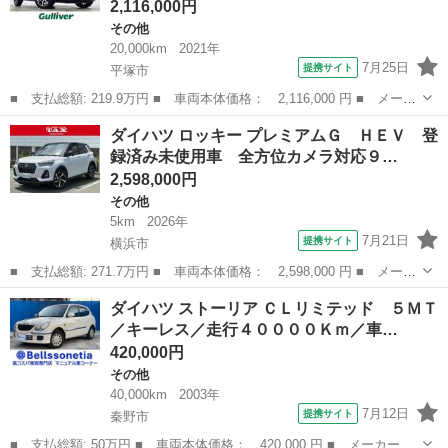
2,116,000円
その他
20,000km
2021年
7月25日
提携サイト
平塚市
■ 支払総額: 219.9万円 ■ 車両本体価格： 2,116,000 円 ■ メーカ
ー名： ダイハツ ■ 車種名： ロッキー ■ グレード名： Ｇ ４
神奈川
平塚市
その他
ダイハツ ロッキー プレミアムＧ ＨＥＶ 登
ＷＤ ７型ナビ Ｂカメラ スマートアシスト 追従クルコン ター
録済み未使用車 全方位カメラ対応９…
ボ シー...
2,598,000円
その他
5km
2026年
7月21日
提携サイト
横浜市
■ 支払総額: 271.7万円 ■ 車両本体価格： 2,598,000 円 ■ メーカ
ー名： ダイハツ ■ 車種名： ロッキー ■ グレード名： プレミ
神奈川
横浜市
その他
ダイハツ ストーリア ＣＬリミテッド ５ＭＴ
アムＧ ＨＥＶ 登録済み未使用車 全方位カメラ対応９インチナビ
／キーレス／走行４００００Ｋｍ／車…
付き ■...
420,000円
その他
40,000km
2003年
7月12日
提携サイト
秦野市
■ 支払総額: 50万円 ■ 車両本体価格： 420,000 円 ■ メーカー