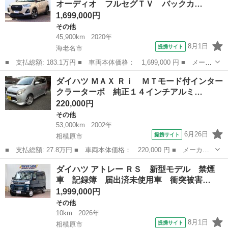
オーディオ フルセグＴＶ バックカ…
バー ■...
1,699,000円
その他
45,900km
2020年
8月1日
提携サイト
海老名市
■ 支払総額: 183.1万円 ■ 車両本体価格： 1,699,000 円 ■ メーカ
ー名： ダイハツ ■ 車種名： ロッキー ■ グレード名： プレミ
神奈川
海老名市
その他
ダイハツ ＭＡＸ Ｒｉ ＭＴモード付インター
アム ディスプレイオーディオ フルセグＴＶ バックカメラ ドラ
クラーターボ 純正１４インチアルミ…
レコ ...
220,000円
その他
53,000km
2002年
6月26日
提携サイト
相模原市
■ 支払総額: 27.8万円 ■ 車両本体価格： 220,000 円 ■ メーカー
名： ダイハツ ■ 車種名： ＭＡＸ ■ グレード名： Ｒｉ ＭＴ
神奈川
相模原市
その他
ダイハツ アトレー ＲＳ 新型モデル 禁煙
モード付インタークラーターボ 純正１４インチアルミ カロッツエ
車 記録簿 届出済未使用車 衝突被害…
リアブルート...
1,999,000円
その他
10km
2026年
8月1日
提携サイト
相模原市