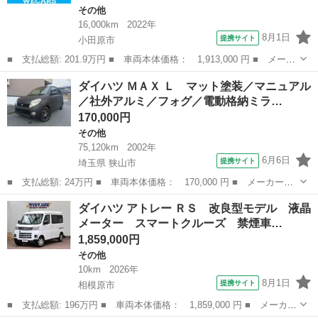
その他
16,000km
2022年
8月1日
提携サイト
小田原市
■ 支払総額: 201.9万円 ■ 車両本体価格： 1,913,000 円 ■ メーカ
ー名： ダイハツ ■ 車種名： ロッキー ■ グレード名： Ｘ Ｈ
神奈川
小田原市
その他
ダイハツ ＭＡＸ Ｌ マット塗装／マニュアル
ＥＶ 新品タイヤ／保証書／社外 ９インチ ＳＤナビ／スマートア
／社外アルミ／フォグ／電動格納ミラ…
シスト（...
170,000円
その他
75,120km
2002年
6月6日
提携サイト
埼玉県 狭山市
■ 支払総額: 24万円 ■ 車両本体価格： 170,000 円 ■ メーカー
名： ダイハツ ■ 車種名： ＭＡＸ ■ グレード名： Ｌ マット
埼玉
狭山市
その他
ダイハツ アトレー ＲＳ 改良型モデル 液晶
塗装／マニュアル／社外アルミ／フォグ／電動格納ミラー／社外オー
メーター スマートクルーズ 禁煙車…
ディオ／リアワイ...
1,859,000円
その他
10km
2026年
8月1日
提携サイト
相模原市
■ 支払総額: 196万円 ■ 車両本体価格： 1,859,000 円 ■ メーカー