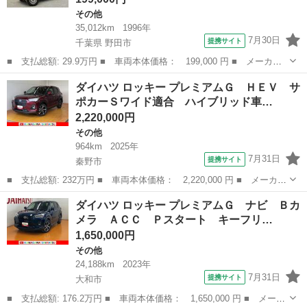
その他
35,012km
1996年
7月30日
提携サイト
千葉県 野田市
■ 支払総額: 29.9万円 ■ 車両本体価格： 199,000 円 ■ メーカー
名： ダイハツ ■ 車種名： ミゼットII ■ グレード名： Ｄタイ
千葉
野田市
その他
ダイハツ ロッキー プレミアムＧ ＨＥＶ サ
プ 車検整備付き ４速マニュアル車 走行距離３５０３０キロ マ
ポカーＳワイド適合 ハイブリッド車…
ットブラッ...
2,220,000円
その他
964km
2025年
7月31日
提携サイト
秦野市
■ 支払総額: 232万円 ■ 車両本体価格： 2,220,000 円 ■ メーカー
名： ダイハツ ■ 車種名： ロッキー ■ グレード名： プレミア
神奈川
秦野市
その他
ダイハツ ロッキー プレミアムＧ ナビ Ｂカ
ムＧ ＨＥＶ サポカーＳワイド適合 ハイブリッド車 パノラマモ
メラ ＡＣＣ Ｐスタート キーフリ…
ニター対応...
1,650,000円
その他
24,188km
2023年
7月31日
提携サイト
大和市
■ 支払総額: 176.2万円 ■ 車両本体価格： 1,650,000 円 ■ メーカ