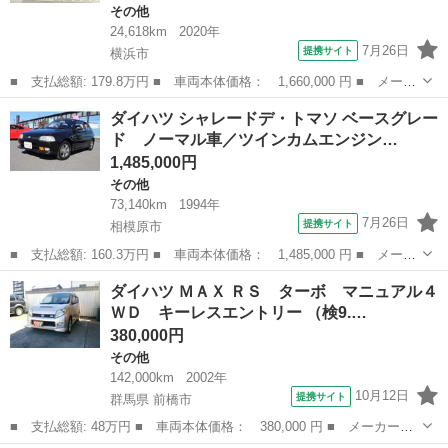
その他
24,618km
2020年
7月26日
提携サイト
横浜市
■ 支払総額: 179.8万円 ■ 車両本体価格： 1,660,000 円 ■ メーカ
ー名： ダイハツ ■ 車種名： ロッキー ■ グレード名： プレミ
神奈川
横浜市
その他
ダイハツ シャレードデ・トマソ ベースグレー
アム パワーウィンドウ フルオートエアコン Ａクルーズ サイド
ド ノーマル車／ツインカムエンジン…
エアバッ...
1,485,000円
その他
73,140km
1994年
7月26日
提携サイト
相模原市
■ 支払総額: 160.3万円 ■ 車両本体価格： 1,485,000 円 ■ メーカ
ー名： ダイハツ ■ 車種名： シャレードデ・トマソ ■ グレード
神奈川
相模原市
その他
ダイハツ ＭＡＸ ＲＳ ターボ マニュアル４
名： ベースグレード ノーマル車／ツインカムエンジン／純正５速
ＷＤ キーレスエントリー （検9.…
ＭＴ／純...
380,000円
その他
142,000km
2002年
10月12日
提携サイト
群馬県 前橋市
■ 支払総額: 48万円 ■ 車両本体価格： 380,000 円 ■ メーカー
名： ダイハツ ■ 車種名： ＭＡＸ ■ グレード名： ＲＳ ター