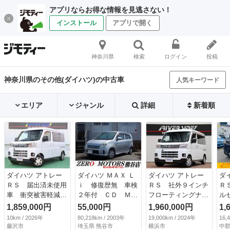
アプリならお得な情報を見逃さない！
インストール
アプリで開く
神奈川県
検索
ログイン
投稿
神奈川県のその他(ダイハツ)の中古車
人気キーワード
エリア
ジャンル
詳細
新着順
ダイハツ アトレー
ダイハツ ＭＡＸ Ｌ
ダイハツ アトレー
ダ
ＲＳ 届出済未使用
ｉ 修復歴無 車検
ＲＳ 社外９インチ
Ｒ
車 衝突被害軽減シ
２年付 ＣＤ Ｍ
フローティングナビ
ル
ステム バックカメ
Ｄ ベンチシート
フルセグバックカメ
ル
1,859,000円
55,000円
1,960,000円
1,
ラ 両側電動スライ
フルフラット アル
ラスマートキーＬＥ
／
10km / 2026年
80,218km / 2003年
19,000km / 2024年
16,
ドドア クルーズコ
ミホイール ラジ
Ｄヘッドライト＆フ
防
藤沢市
埼玉県 熊谷市
横浜市
中