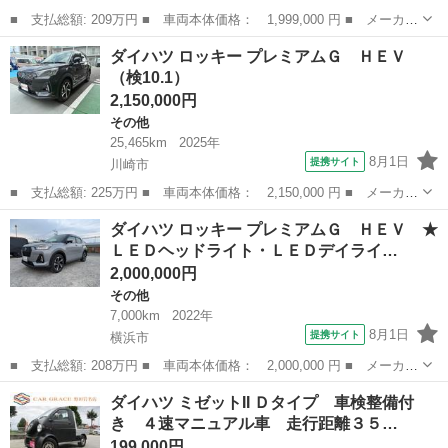
■ 支払総額: 209万円 ■ 車両本体価格： 1,999,000 円 ■ メーカー
名： ダイハツ ■ 車種名： アトレー ■ グレード名： ＲＳ 新
神奈川
相模原市
その他
ダイハツ ロッキー プレミアムＧ ＨＥＶ
型モデル 禁煙車 記録簿 届出済未使用車 衝突被害軽減ブレー
（検10.1）
キ バックカ...
2,150,000円
その他
25,465km
2025年
8月1日
提携サイト
川崎市
■ 支払総額: 225万円 ■ 車両本体価格： 2,150,000 円 ■ メーカー
名： ダイハツ ■ 車種名： ロッキー ■ グレード名： プレミア
神奈川
川崎市
その他
ダイハツ ロッキー プレミアムＧ ＨＥＶ ★
ムＧ ＨＥＶ ■ 排気量： 1200cc ■ ドア枚数： 5D ■ ミッ...
ＬＥＤヘッドライト・ＬＥＤデイライ…
2,000,000円
その他
7,000km
2022年
8月1日
提携サイト
横浜市
■ 支払総額: 208万円 ■ 車両本体価格： 2,000,000 円 ■ メーカー
名： ダイハツ ■ 車種名： ロッキー ■ グレード名： プレミア
神奈川
横浜市
その他
ダイハツ ミゼットII Ｄタイプ 車検整備付
ムＧ ＨＥＶ ★ＬＥＤヘッドライト・ＬＥＤデイライト装備★大型
き ４速マニュアル車 走行距離３５…
ディスプレ...
199,000円