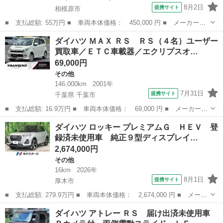
8月2日
提携サイト
相模原市
■ 支払総額: 55万円 ■ 車両本体価格： 450,000 円 ■ メーカー
名： ダイハツ ■ 車種名： ミゼットII ■ グレード名： カスタ
神奈川
相模原市
その他
ダイハツ ＭＡＸ ＲＳ ＲＳ（４名）ユーザー
ム ５ＭＴ エアコン 社外アルミホイール カーステ ＥＴＣ ■
買取車／ＥＴＣ車載器／エクリプスオ…
排気量： ...
69,000円
その他
146,000km
2001年
7月31日
提携サイト
千葉県 千葉市
■ 支払総額: 16.9万円 ■ 車両本体価格： 69,000 円 ■ メーカー
名： ダイハツ ■ 車種名： ＭＡＸ ■ グレード名： ＲＳ ＲＳ
千葉
千葉市
その他
ダイハツ ロッキー プレミアムＧ ＨＥＶ 登
（４名）ユーザー買取車／ＥＴＣ車載器／エクリプスオーディオ／ド
録済未使用車 純正９型ディスプレイ…
ライブレコーダ...
2,674,000円
その他
16km
2026年
8月1日
提携サイト
厚木市
■ 支払総額: 279.9万円 ■ 車両本体価格： 2,674,000 円 ■ メーカ
ー名： ダイハツ ■ 車種名： ロッキー ■ グレード名： プレミ
神奈川
厚木市
その他
ダイハツ アトレー ＲＳ 届け出済未使用車
アムＧ ＨＥＶ 登録済未使用車 純正９型ディスプレイ バックカ