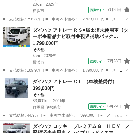
20km
2025年
7月28日
提携サイト
横浜市
■ 支払総額: 258.8万円 ■ 車両本体価格： 2,473,000 円 ■ メーカ
ー名： ダイハツ ■ 車種名： ロッキー ■ グレード名： プレミ
神奈川
横浜市
その他
ダイハツ アトレー ＲＳ■届出済未使用車【タ
アムＧ ＨＥＶ ★★★保証書／ディスプレイオーディオ９インチ／
ーボ◆新品ナビ取付◆視界補助パック…
衝突安全...
1,799,000円
その他
5km
2026年
7月28日
提携サイト
横浜市
■ 支払総額: 189.9万円 ■ 車両本体価格： 1,799,000 円 ■ メーカ
ー名： ダイハツ ■ 車種名： アトレー ■ グレード名： ＲＳ■届
神奈川
横浜市
その他
ダイハツ アトレー ＣＬ （車検整備付）
出済未使用車【ターボ◆新品ナビ取付◆視界補助パック】 【電動ス
399,000円
ライド...
その他
83,000km
2001年
6月29日
提携サイト
群馬県 伊勢崎市
■ 支払総額: 44.9万円 ■ 車両本体価格： 399,000 円 ■ メーカー
名： ダイハツ ■ 車種名： アトレー ■ グレード名： ＣＬ ■
群馬
伊勢崎市
その他
ダイハツ ロッキー プレミアムＧ ＨＥＶ ／
排気量： 660cc ■ ドア枚数： 5D ■ ミッション： AT ■ ...
登録済未使用車／ハイブリッド／スマ…