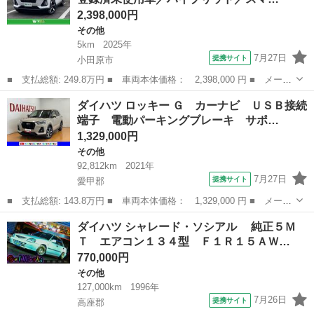
2,398,000円
その他
5km
2025年
7月27日
提携サイト
小田原市
■ 支払総額: 249.8万円 ■ 車両本体価格： 2,398,000 円 ■ メーカ
ー名： ダイハツ ■ 車種名： ロッキー ■ グレード名： プレミ
神奈川
小田原市
その他
ダイハツ ロッキー Ｇ カーナビ ＵＳＢ接続
アムＧ ＨＥＶ ／登録済未使用車／ハイブリッド／スマートアシス
端子 電動パーキングブレーキ サポ…
ト／シー...
1,329,000円
その他
92,812km
2021年
7月27日
提携サイト
愛甲郡
■ 支払総額: 143.8万円 ■ 車両本体価格： 1,329,000 円 ■ メーカ
ー名： ダイハツ ■ 車種名： ロッキー ■ グレード名： Ｇ カ
神奈川
愛甲郡
その他
ダイハツ シャレード・ソシアル 純正５Ｍ
ーナビ ＵＳＢ接続端子 電動パーキングブレーキ サポカーＳワイ
Ｔ エアコン１３４型 Ｆ１Ｒ１５ＡＷ…
ド適合 ...
770,000円
その他
127,000km
1996年
7月26日
提携サイト
高座郡