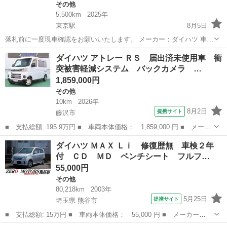
その他
5,500km
2025年
東京駅
8月5日
落札前に一度現車確認をお願いいたします。 メーカー：ダイハツ 車
名：ムーブキヤンバス グレード: セオリー X 排気量：660cc 車体色：
神奈川
横浜市
東京駅
その他
ダイハツ アトレー ＲＳ 届出済未使用車 衝
黒 年式：令和7年 車検 : 2年 ミッション：AT 走行距離：6000km ド...
突被害軽減システム バックカメラ …
1,859,000円
その他
10km
2026年
8月2日
提携サイト
藤沢市
■ 支払総額: 195.9万円 ■ 車両本体価格： 1,859,000 円 ■ メーカ
ー名： ダイハツ ■ 車種名： アトレー ■ グレード名： ＲＳ
神奈川
藤沢市
その他
ダイハツ ＭＡＸ Ｌｉ 修復歴無 車検２年
届出済未使用車 衝突被害軽減システム バックカメラ 両側電動ス
付 ＣＤ ＭＤ ベンチシート フルフ…
ライドド...
55,000円
その他
80,218km
2003年
5月25日
提携サイト
埼玉県 熊谷市
■ 支払総額: 15万円 ■ 車両本体価格： 55,000 円 ■ メーカー
名： ダイハツ ■ 車種名： ＭＡＸ ■ グレード名： Ｌｉ 修復