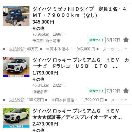
ー名： ダイハツ ■ 車種名： アトレー ■ グレード名： ＲＳ
神奈川
平塚市
その他
ダイハツ ミゼットII Ｄタイプ 定員１名・４
サポカーＳワイド適合 Ｂカメラ オートエアコン ステアリングス
ＭＴ・７９０００ｋｍ （なし）
イッチ ...
345,000円
その他
78,965km
1996年
6月27日
提携サイト
千葉県 袖ケ浦市
■ 支払総額: 40万円 ■ 車両本体価格： 345,000 円 ■ メーカー
名： ダイハツ ■ 車種名： ミゼットII ■ グレード名： Ｄタイ
千葉
袖ケ浦市
その他
ダイハツ ロッキー プレミアムＧ ＨＥＶ カ
プ 定員１名・４ＭＴ・７９０００ｋｍ ■ 排気量： 660cc ■ ドア
ーナビ ドラレコ ＵＳＢ ＥＴＣ …
枚数...
1,799,000円
その他
46,841km
2022年
7月29日
提携サイト
海老名市
■ 支払総額: 190.9万円 ■ 車両本体価格： 1,799,000 円 ■ メーカ
ー名： ダイハツ ■ 車種名： ロッキー ■ グレード名： プレミ
神奈川
海老名市
その他
ダイハツ ロッキー プレミアムＧ ＨＥＶ
アムＧ ＨＥＶ カーナビ ドラレコ ＵＳＢ ＥＴＣ サポカーＳ
★★★保証書／ディスプレイオーディオ…
ワイド適...
2,473,000円
その他