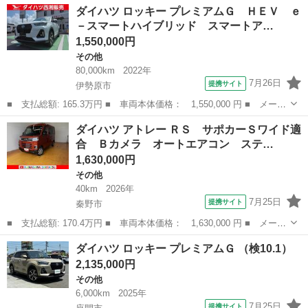
群馬
前橋市
その他
ダイハツ ロッキー プレミアムＧ ＨＥＶ ｅ
ボ マニュアル４ＷＤ キーレスエントリー ■ 排気量： 660cc ■
－スマートハイブリッド スマートア…
ドア枚...
1,550,000円
その他
80,000km
2022年
7月26日
提携サイト
伊勢原市
■ 支払総額: 165.3万円 ■ 車両本体価格： 1,550,000 円 ■ メーカ
ー名： ダイハツ ■ 車種名： ロッキー ■ グレード名： プレミ
神奈川
伊勢原市
その他
ダイハツ アトレー ＲＳ サポカーＳワイド適
アムＧ ＨＥＶ ｅ－スマートハイブリッド スマートアシスト 純
合 Ｂカメラ オートエアコン ステ…
正ワイド...
1,630,000円
その他
40km
2026年
7月25日
提携サイト
秦野市
■ 支払総額: 170.4万円 ■ 車両本体価格： 1,630,000 円 ■ メーカ
ー名： ダイハツ ■ 車種名： アトレー ■ グレード名： ＲＳ
神奈川
秦野市
その他
ダイハツ ロッキー プレミアムＧ （検10.1）
サポカーＳワイド適合 Ｂカメラ オートエアコン ステアリングス
2,135,000円
イッチ ...
その他
6,000km
2025年
7月25日
提携サイト