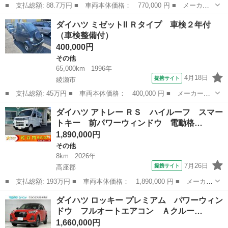
■ 支払総額: 88.7万円 ■ 車両本体価格： 770,000 円 ■ メーカー
名： ダイハツ ■ 車種名： シャレード・ソシアル ■ グレード
神奈川
高座郡
その他
ダイハツ ミゼットII Ｒタイプ 車検２年付
名： 純正５ＭＴ エアコン１３４型 Ｆ１Ｒ１５ＡＷ ローダウ
（車検整備付）
ン ＥＴＣ 車...
400,000円
その他
65,000km
1996年
4月18日
提携サイト
綾瀬市
■ 支払総額: 45万円 ■ 車両本体価格： 400,000 円 ■ メーカー
名： ダイハツ ■ 車種名： ミゼットII ■ グレード名： Ｒタイ
神奈川
綾瀬市
その他
ダイハツ アトレー ＲＳ ハイルーフ スマー
プ 車検２年付 ■ 排気量： 660cc ■ ドア枚数： 2D ■ ミッシ
トキー 前パワーウィンドウ 電動格…
ョ...
1,890,000円
その他
8km
2026年
7月26日
提携サイト
高座郡
■ 支払総額: 193万円 ■ 車両本体価格： 1,890,000 円 ■ メーカー
名： ダイハツ ■ 車種名： アトレー ■ グレード名： ＲＳ ハ
神奈川
高座郡
その他
ダイハツ ロッキー プレミアム パワーウィン
イルーフ スマートキー 前パワーウィンドウ 電動格納ミラー 純
ドウ フルオートエアコン Ａクルー…
正スマホ連...
1,660,000円