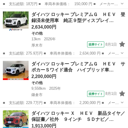
■ 支払総額: 18万円 ■ 車両本体価格： 150,000 円 ■ メーカー
名： ダイハツ ■ 車種名： アトレー ■ グレード名： ＭＸ ４
千葉
茂原市
その他
ダイハツ ロッキー プレミアムＧ ＨＥＶ 登
ＷＤ ５ＭＴ ＥＦＩ ２００キロ積 リヤコイルサス ■ 排気
録済未使用車 純正９型ディスプレイ…
量： 660cc ...
2,634,000円
その他
13km
2026年
8月1日
提携サイト
厚木市
■ 支払総額: 275.9万円 ■ 車両本体価格： 2,634,000 円 ■ メーカ
ー名： ダイハツ ■ 車種名： ロッキー ■ グレード名： プレミ
神奈川
厚木市
その他
ダイハツ ロッキー プレミアムＧ ＨＥＶ サ
アムＧ ＨＥＶ 登録済未使用車 純正９型ディスプレイ 全周囲カ
ポカーＳワイド適合 ハイブリッド車…
メラ 衝...
2,200,000円
その他
9,558km
2025年
8月1日
提携サイト
鎌倉市
■ 支払総額: 229.7万円 ■ 車両本体価格： 2,200,000 円 ■ メーカ
ー名： ダイハツ ■ 車種名： ロッキー ■ グレード名： プレミ
神奈川
鎌倉市
その他
ダイハツ ロッキー Ｘ ＨＥＶ 新品タイヤ／
アムＧ ＨＥＶ サポカーＳワイド適合 ハイブリッド車 ドラレ
保証書／社外 ９インチ ＳＤナビ／…
コ パノラ...
1,913,000円