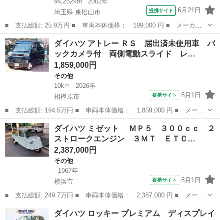
94,252km
2002年
6月21日
提携サイト
埼玉県 東松山市
■ 支払総額: 25.9万円 ■ 車両本体価格： 199,000 円 ■ メーカー
名： ダイハツ ■ 車種名： ＭＡＸ ■ グレード名： Ｘリミテッ
埼玉
東松山市
その他
ダイハツ アトレー ＲＳ 届出済未使用車 バ
ド キーレスエントリー ベンチシート ＡＴ アルミホイール 衝
ックカメラ付 両側電動スライド レ…
突安全ボディ...
1,859,000円
その他
10km
2026年
8月1日
提携サイト
相模原市
■ 支払総額: 194.5万円 ■ 車両本体価格： 1,859,000 円 ■ メーカ
ー名： ダイハツ ■ 車種名： アトレー ■ グレード名： ＲＳ
神奈川
相模原市
その他
ダイハツ ミゼット ＭＰ５ ３００ｃｃ ２
届出済未使用車 バックカメラ付 両側電動スライド レーダークル
ストロークエンジン ３ＭＴ ＥＴＣ…
ーズ Ｌ...
2,387,000円
その他
1967年
8月1日
提携サイト
横浜市
■ 支払総額: 249.7万円 ■ 車両本体価格： 2,387,000 円 ■ メーカ
ー名： ダイハツ ■ 車種名： ミゼット ■ グレード名： ＭＰ
神奈川
横浜市
その他
ダイハツ ロッキー プレミアム ディスプレイ
５ ３００ｃｃ ２ストロークエンジン ３ＭＴ ＥＴＣ 小判ナン