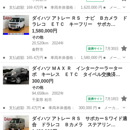
■ 支払総額: 169.4万円 ■ 車両本体価格： 1,620,000 円 ■ メーカ
ー名： ダイハツ ■ 車種名： アトレー ■ グレード名： ＲＳ
神奈川
小田原市
その他
ダイハツ アトレー ＲＳ ナビ Ｂカメラ ド
サポカーＳワイド適合 Ｂカメラ オートエアコン ステアリングス
ラレコ ＥＴＣ キーフリー サポカ…
イッチ ...
1,580,000円
その他
20,520km
2024年
7月30日
提携サイト
秦野市
■ 支払総額: 165.4万円 ■ 車両本体価格： 1,580,000 円 ■ メーカ
ー名： ダイハツ ■ 車種名： アトレー ■ グレード名： ＲＳ
神奈川
秦野市
その他
ダイハツ ＭＡＸ Ｒ インタークーラーター
ナビ Ｂカメラ ドラレコ ＥＴＣ キーフリー サポカーＳワイド
ボ キーレス ＥＴＣ タイベル交換済…
適合 ド...
300,000円
その他
94,658km
2002年
7月18日
提携サイト
千葉県 柏市
■ 支払総額: 35.4万円 ■ 車両本体価格： 300,000 円 ■ メーカー
名： ダイハツ ■ 車種名： ＭＡＸ ■ グレード名： Ｒ インタ
千葉
柏市
その他
ダイハツ アトレー ＲＳ サポカーＳワイド適
ークーラーターボ キーレス ＥＴＣ タイベル交換済み オールペ
合 ドラレコ Ｂカメラ ステアリン…
イントガンメ...