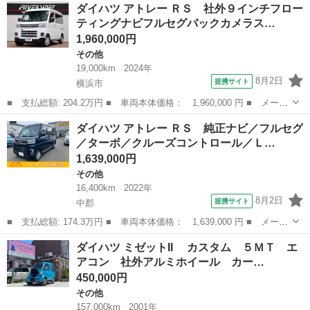
埼玉
熊谷市
その他
ダイハツ アトレー ＲＳ 社外９インチフロー
歴無 車検２年付 ＣＤ ＭＤ ベンチシート フルフラット アル
ティングナビフルセグバックカメラス…
ミホイール ラジオ...
1,960,000円
その他
19,000km
2024年
8月2日
提携サイト
横浜市
■ 支払総額: 204.2万円 ■ 車両本体価格： 1,960,000 円 ■ メーカ
ー名： ダイハツ ■ 車種名： アトレー ■ グレード名： ＲＳ
神奈川
横浜市
その他
ダイハツ アトレー ＲＳ 純正ナビ／フルセグ
社外９インチフローティングナビフルセグバックカメラスマートキー
／ターボ／クルーズコントロール／Ｌ…
ＬＥＤヘ...
1,639,000円
その他
16,400km
2022年
8月2日
提携サイト
中郡
■ 支払総額: 174.3万円 ■ 車両本体価格： 1,639,000 円 ■ メーカ
ー名： ダイハツ ■ 車種名： アトレー ■ グレード名： ＲＳ
神奈川
中郡
その他
ダイハツ ミゼットII カスタム ５ＭＴ エ
純正ナビ／フルセグ／ターボ／クルーズコントロール／ＬＥＤ／車線
アコン 社外アルミホイール カー…
逸脱防止...
450,000円
その他
157,000km
2001年