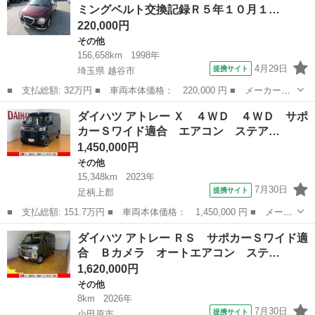
ミングベルト交換記録Ｒ５年１０月１…
付き 事業...
220,000円
その他
156,658km
1998年
4月29日
提携サイト
埼玉県 越谷市
■ 支払総額: 32万円 ■ 車両本体価格： 220,000 円 ■ メーカー
名： ダイハツ ■ 車種名： オプティ ■ グレード名： パルコ
埼玉
越谷市
その他
ダイハツ アトレー Ｘ ４ＷＤ ４ＷＤ サポ
クラシック タイミングベルト交換記録Ｒ５年１０月１０日１４０９
カーＳワイド適合 エアコン ステア…
６０ＫＭ 前オー...
1,450,000円
その他
15,348km
2023年
7月30日
提携サイト
足柄上郡
■ 支払総額: 151.7万円 ■ 車両本体価格： 1,450,000 円 ■ メーカ
ー名： ダイハツ ■ 車種名： アトレー ■ グレード名： Ｘ ４
神奈川
足柄上郡
その他
ダイハツ アトレー ＲＳ サポカーＳワイド適
ＷＤ ４ＷＤ サポカーＳワイド適合 エアコン ステアリングスイ
合 Ｂカメラ オートエアコン ステ…
ッチ 両...
1,620,000円
その他
8km
2026年
7月30日
提携サイト
小田原市