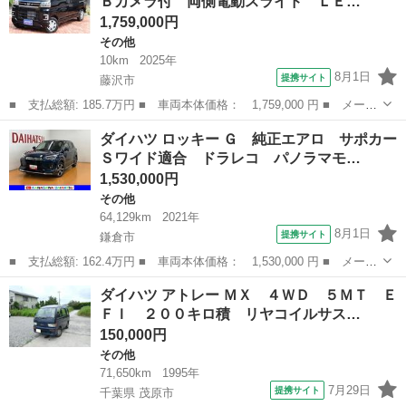
Ｂカメラ付 両側電動スライド ＬＥ…
メラ 衝...
1,759,000円
その他
10km
2025年
8月1日
提携サイト
藤沢市
■ 支払総額: 185.7万円 ■ 車両本体価格： 1,759,000 円 ■ メーカ
ー名： ダイハツ ■ 車種名： アトレー ■ グレード名： ＲＳ
神奈川
藤沢市
その他
ダイハツ ロッキー Ｇ 純正エアロ サポカー
届け出済未使用車 Ｂカメラ付 両側電動スライド ＬＥＤライト
Ｓワイド適合 ドラレコ パノラマモ…
スマート...
1,530,000円
その他
64,129km
2021年
8月1日
提携サイト
鎌倉市
■ 支払総額: 162.4万円 ■ 車両本体価格： 1,530,000 円 ■ メーカ
ー名： ダイハツ ■ 車種名： ロッキー ■ グレード名： Ｇ 純
神奈川
鎌倉市
その他
ダイハツ アトレー ＭＸ ４ＷＤ ５ＭＴ Ｅ
正エアロ サポカーＳワイド適合 ドラレコ パノラマモニター対
ＦＩ ２００キロ積 リヤコイルサス…
応 電動パ...
150,000円
その他
71,650km
1995年
7月29日
提携サイト
千葉県 茂原市