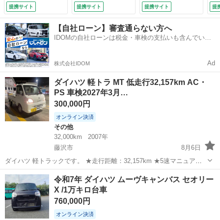
ントロール スマー
オ ドアバイザー
ォグ両側電動スライ
／
提携サイト
提携サイト
提携サイト
提
トキープッシュスタ
（なし）
ドコーナーセンサー
ト
ート 電動格納ドア
社外サイドカメラ社
ド
【自社ローン】審査通らない方へ
ミラー オーバーヘ
外デジタルインナー
8.
IDOMの自社ローンは税金・車検の支払いも含んでいる
ッドコンソール Ｌ
ミラーレーダークル
ので毎月の支払額は一定
ＥＤオートライトフ
コンベットキット
ォグ （検10.4）
（検10.6）
Ad
株式会社IDOM
ダイハツ 軽トラ MT 低走行32,157km AC・
PS 車検2027年3月…
300,000円
オンライン決済
その他
32,000km
2007年
藤沢市
8月6日
ダイハツ 軽トラックです。 ★走行距離：32,157km ★5速マニュアル
（MT） ★エアコン ★パワーステアリング ★車検：2027年3月30日ま
神奈川
藤沢市
その他
令和7年 ダイハツ ムーヴキャンバス セオリー
で 低走行で、走行状態・機関ともに良好です。 エンジン、ミッショ
X /1万キロ台車
ン、エア...
760,000円
オンライン決済