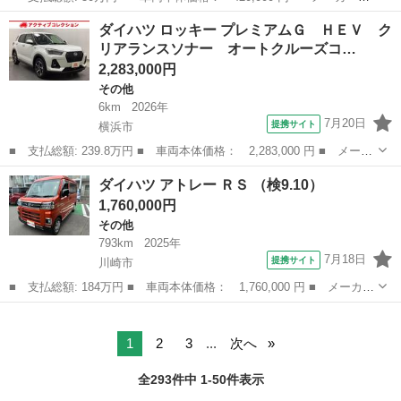
名： ダイハツ ■ 車種名： ストーリア ■ グレード名： ＣＬリ
神奈川
秦野市
その他
ダイハツ ロッキー プレミアムＧ ＨＥＶ ク
ミテッド ５ＭＴ／キーレス／走行４００００Ｋｍ／車検２年／記録
リアランスソナー オートクルーズコ…
簿 ■ 排気量：...
2,283,000円
その他
6km
2026年
7月20日
提携サイト
横浜市
■ 支払総額: 239.8万円 ■ 車両本体価格： 2,283,000 円 ■ メーカ
ー名： ダイハツ ■ 車種名： ロッキー ■ グレード名： プレミ
神奈川
横浜市
その他
ダイハツ アトレー ＲＳ （検9.10）
アムＧ ＨＥＶ クリアランスソナー オートクルーズコントロー
1,760,000円
ル レーン...
その他
793km
2025年
7月18日
提携サイト
川崎市
■ 支払総額: 184万円 ■ 車両本体価格： 1,760,000 円 ■ メーカー
名： ダイハツ ■ 車種名： アトレー ■ グレード名： ＲＳ ■
神奈川
川崎市
その他
排気量： 660cc ■ ドア枚数： 5D ■ ミッション： CVT ...
1
2
3
...
次へ
全293件中 1-50件表示