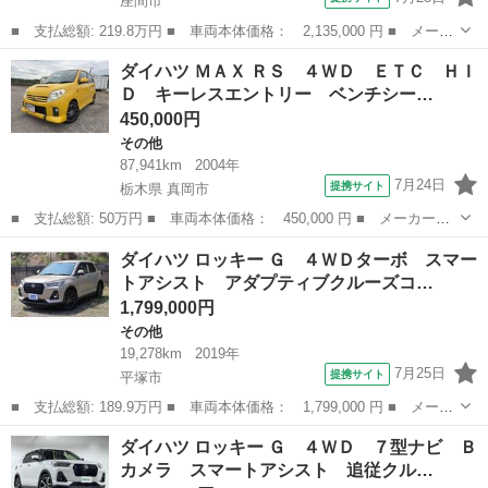
座間市
■ 支払総額: 219.8万円 ■ 車両本体価格： 2,135,000 円 ■ メーカ
ー名： ダイハツ ■ 車種名： ロッキー ■ グレード名： プレミ
神奈川
座間市
その他
ダイハツ ＭＡＸ ＲＳ ４ＷＤ ＥＴＣ ＨＩ
アムＧ ■ 排気量： 1200cc ■ ドア枚数： 5D ■ ミッショ...
Ｄ キーレスエントリー ベンチシー…
450,000円
その他
87,941km
2004年
7月24日
提携サイト
栃木県 真岡市
■ 支払総額: 50万円 ■ 車両本体価格： 450,000 円 ■ メーカー
名： ダイハツ ■ 車種名： ＭＡＸ ■ グレード名： ＲＳ ４Ｗ
栃木
真岡市
その他
ダイハツ ロッキー Ｇ ４ＷＤターボ スマー
Ｄ ＥＴＣ ＨＩＤ キーレスエントリー ベンチシート ＡＴ Ａ
トアシスト アダプティブクルーズコ…
ＢＳ ＣＤ アル...
1,799,000円
その他
19,278km
2019年
7月25日
提携サイト
平塚市
■ 支払総額: 189.9万円 ■ 車両本体価格： 1,799,000 円 ■ メーカ
ー名： ダイハツ ■ 車種名： ロッキー ■ グレード名： Ｇ ４
神奈川
平塚市
その他
ダイハツ ロッキー Ｇ ４ＷＤ ７型ナビ Ｂ
ＷＤターボ スマートアシスト アダプティブクルーズコントロー
カメラ スマートアシスト 追従クル…
ル フルセ...