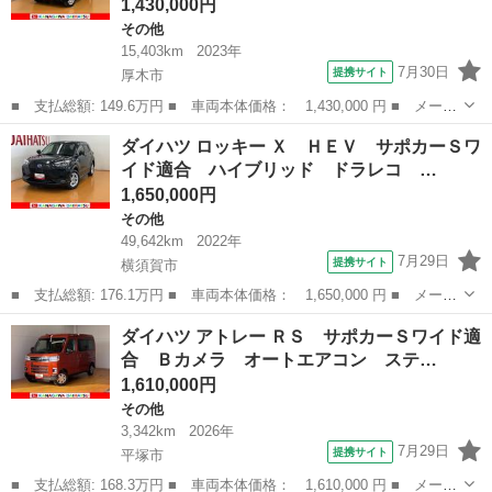
1,430,000円
その他
15,403km
2023年
7月30日
提携サイト
厚木市
■ 支払総額: 149.6万円 ■ 車両本体価格： 1,430,000 円 ■ メーカ
ー名： ダイハツ ■ 車種名： アトレー ■ グレード名： ＲＳ
神奈川
厚木市
その他
ダイハツ ロッキー Ｘ ＨＥＶ サポカーＳワ
サポカーＳワイド適合 ドラレコ Ｂカメラ ステアリングスイッ
イド適合 ハイブリッド ドラレコ …
チ 全車速...
1,650,000円
その他
49,642km
2022年
7月29日
提携サイト
横須賀市
■ 支払総額: 176.1万円 ■ 車両本体価格： 1,650,000 円 ■ メーカ
ー名： ダイハツ ■ 車種名： ロッキー ■ グレード名： Ｘ Ｈ
神奈川
横須賀市
その他
ダイハツ アトレー ＲＳ サポカーＳワイド適
ＥＶ サポカーＳワイド適合 ハイブリッド ドラレコ パノラマモ
合 Ｂカメラ オートエアコン ステ…
ニター対...
1,610,000円
その他
3,342km
2026年
7月29日
提携サイト
平塚市
■ 支払総額: 168.3万円 ■ 車両本体価格： 1,610,000 円 ■ メーカ