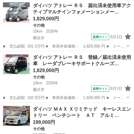
名： ダイハツ ■ 車種名： アトレー ■ グレード名： ＲＳ 改
神奈川
相模原市
その他
ダイハツ アトレー ＲＳ 届出済未使用車アク
良型モデル 液晶メーター スマートクルーズ 禁煙車 記録簿 届
ティブマルチインフォメーションメー…
出済未使用...
1,829,000円
その他
10km
2026年
8月1日
提携サイト
横浜市
■ 支払総額: 191.4万円 ■ 車両本体価格： 1,829,000 円 ■ メーカ
ー名： ダイハツ ■ 車種名： アトレー ■ グレード名： ＲＳ
神奈川
横浜市
その他
ダイハツ アトレー ＲＳ 登録／届出済未使用
届出済未使用車アクティブマルチインフォメーションメーター両側電
車 レーダブレーキサポートクルーズ…
動スライ...
1,829,000円
その他
10km
2026年
8月1日
提携サイト
藤沢市
■ 支払総額: 192.9万円 ■ 車両本体価格： 1,829,000 円 ■ メーカ
ー名： ダイハツ ■ 車種名： アトレー ■ グレード名： ＲＳ
神奈川
藤沢市
その他
ダイハツ ＭＡＸ Ｘリミテッド キーレスエン
登録／届出済未使用車 レーダブレーキサポートクルーズコントロー
トリー ベンチシート ＡＴ アルミ…
ル バッ...
199,000円
その他