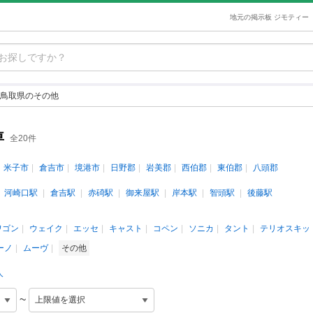
地元の掲示板 ジモティー
鳥取県のその他
車
全20件
米子市
倉吉市
境港市
日野郡
岩美郡
西伯郡
東伯郡
八頭郡
河崎口駅
倉吉駅
赤碕駅
御来屋駅
岸本駅
智頭駅
後藤駅
ワゴン
ウェイク
エッセ
キャスト
コペン
ソニカ
タント
テリオスキッ
ーノ
ムーヴ
その他
人
~