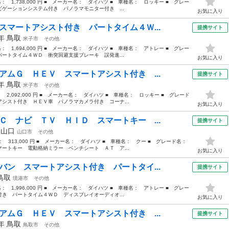
格： 1,738,000 円 ■ メーカー名： ダイハツ ■ 車種名： ロッキー ■ グレー
ゲーションシステム付き パノラマモニター付き ...
お気に入り
スマートアシスト付き パートタイム４Ｗ...
提携サイト
4年
鳥取
米子市
その他
格： 1,694,000 円 ■ メーカー名： ダイハツ ■ 車種名： アトレー ■ グレー
ートタイム４ＷＤ 衝突回避支援ブレーキ 誤発進...
お気に入り
アムＧ ＨＥＶ スマートアシスト付き ...
提携サイト
5年
鳥取
米子市
その他
： 2,092,000 円 ■ メーカー名： ダイハツ ■ 車種名： ロッキー ■ グレード
シスト付き ＨＥＶ車 パノラマカメラ付き コーナ...
お気に入り
Ｃ ナビ ＴＶ ＨＩＤ スマートキー ...
提携サイト
年
山口
山口市
その他
格： 313,000 円 ■ メーカー名： ダイハツ ■ 車種名： クー ■ グレード名：
ートキー 電動格納ミラー ベンチシート ＡＴ ア...
お気に入り
バン スマートアシスト付き パートタイ...
提携サイト
鳥取
境港市
その他
格： 1,996,000 円 ■ メーカー名： ダイハツ ■ 車種名： アトレー ■ グレー
き パートタイム４ＷＤ ディスプレイオーディオ...
お気に入り
アムＧ ＨＥＶ スマートアシスト付き ...
提携サイト
5年
鳥取
鳥取市
その他