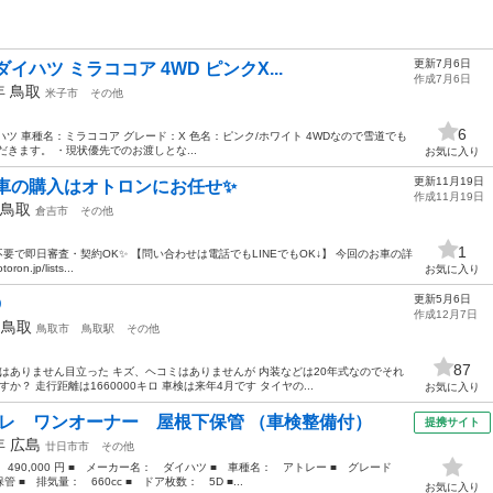
更新7月6日
イハツ ミラココア 4WD ピンクX...
作成7月6日
5年
鳥取
米子市
その他
6
イハツ 車種名：ミラココア グレード：X 色名：ピンク/ホワイト 4WDなので雪道でも
きます。 ・現状優先でのお渡しとな...
お気に入り
更新11月19日
🚗車の購入はオトロンにお任せ✨
作成11月19日
鳥取
倉吉市
その他
1
不要で即日審査・契約OK✨ 【問い合わせは電話でもLINEでもOK↓】 今回のお車の詳
.jp/lists...
お気に入り
更新5月6日
D
作成12月7日
年
鳥取
鳥取市
鳥取駅
その他
87
復はありません目立った キズ、ヘコミはありませんが 内装などは20年式なのでそれ
？ 走行距離は1660000キロ 車検は来年4月です タイヤの...
お気に入り
パレ ワンオーナー 屋根下保管 （車検整備付）
提携サイト
7年
広島
廿日市市
その他
 490,000 円 ■ メーカー名： ダイハツ ■ 車種名： アトレー ■ グレード
 排気量： 660cc ■ ドア枚数： 5D ■...
お気に入り