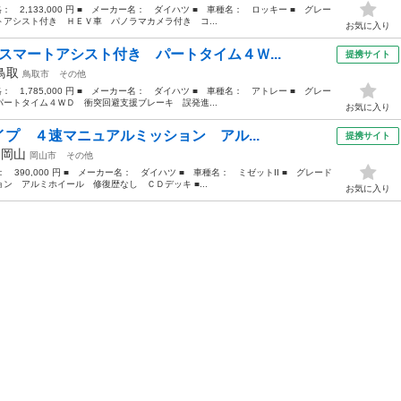
格： 2,133,000 円 ■ メーカー名： ダイハツ ■ 車種名： ロッキー ■ グレー
アシスト付き ＨＥＶ車 パノラマカメラ付き コ...
お気に入り
スマートアシスト付き パートタイム４Ｗ...
提携サイト
鳥取
鳥取市
その他
格： 1,785,000 円 ■ メーカー名： ダイハツ ■ 車種名： アトレー ■ グレー
ートタイム４ＷＤ 衝突回避支援ブレーキ 誤発進...
お気に入り
タイプ ４速マニュアルミッション アル...
提携サイト
年
岡山
岡山市
その他
： 390,000 円 ■ メーカー名： ダイハツ ■ 車種名： ミゼットII ■ グレード
 アルミホイール 修復歴なし ＣＤデッキ ■...
お気に入り