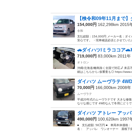
【検令和09年11月まで】ダ
154,000円
162,298km 201
令和
支払総額：154,000円 メーカー名：ダ
安心です。 ・現車確認必須とさせていただ
🚗ダイハツ/ミラココア
719,000円
83,000km 2011年
オトロン
沖縄/北海道/離島除く全国で対応🗾 来店
細はこちらから↓仮審査も◎ https://www.otoron
ダイハツ ムーヴラテ 4W
70,000円
166,000km 2008
ムーヴラテ
平成20年式のムーヴラテです 大きな修
なりな感じです 4WDなんで冬用にどうですか
ダイハツ アトレー アッ
490,000円
100,620km 199
■ 支払総額: 58万円 ■ 車両本体価格：
名： アッパレ ワンオーナー 屋根下保管 ■