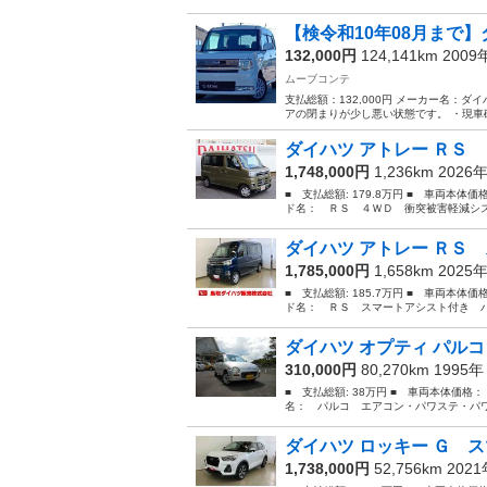
【検令和10年08月まで】
132,000円
124,141km 200
ムーブコンテ
支払総額：132,000円 メーカー名：ダ
アの閉まりが少し悪い状態です。 ・現車確
ダイハツ アトレー ＲＳ 
1,748,000円
1,236km 2026
■ 支払総額: 179.8万円 ■ 車両本体価
ド名： ＲＳ ４ＷＤ 衝突被害軽減シス
ダイハツ アトレー ＲＳ 
1,785,000円
1,658km 2025
■ 支払総額: 185.7万円 ■ 車両本体価
ド名： ＲＳ スマートアシスト付き パ
ダイハツ オプティ パルコ
310,000円
80,270km 1995
■ 支払総額: 38万円 ■ 車両本体価格：
名： パルコ エアコン・パワステ・パワーウ
ダイハツ ロッキー Ｇ ス
1,738,000円
52,756km 202