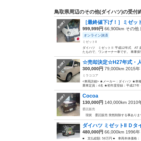
鳥取県周辺のその他(ダイハツ)の受付
［最終値下げ！］ミゼット
受付終了
999,999円
66,900km その他
オンライン決済
ミゼットII
ダイハツ ミゼットⅡ 平成12年式 AT 
たもので、ワンオーナー車です。 車庫保
☆売却決定☆H27年式・
受付終了
300,000円
79,000km 2015
ミラココア
<車両詳細> ★メーカー：ダイハツ ★車種：
乗車定員：4名 ★初年度登録：平成27年 
Cocoa
受付終了
130,000円
140,000km 201
委託販売
現状 委託販売 突然削除する事あります
ダイハツ ミゼットII Ｄ
480,000円
66,000km 1996
■ 支払総額: 58万円 ■ 車両本体価格：