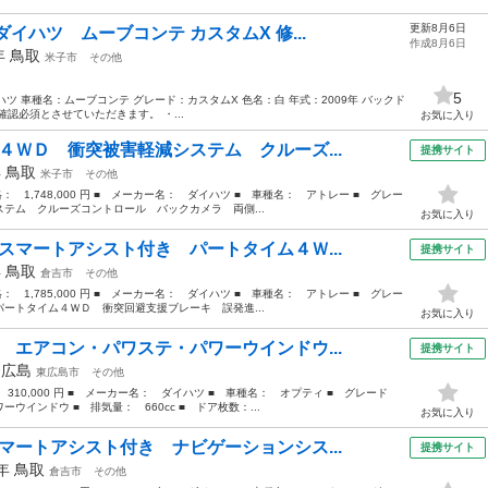
更新8月6日
ダイハツ ムーブコンテ カスタムX 修...
作成8月6日
9年
鳥取
米子市
その他
5
イハツ 車種名：ムーブコンテ グレード：カスタムX 色名：白 年式：2009年 バックド
認必須とさせていただきます。 ・...
お気に入り
４ＷＤ 衝突被害軽減システム クルーズ...
提携サイト
年
鳥取
米子市
その他
格： 1,748,000 円 ■ メーカー名： ダイハツ ■ 車種名： アトレー ■ グレー
テム クルーズコントロール バックカメラ 両側...
お気に入り
スマートアシスト付き パートタイム４Ｗ...
提携サイト
年
鳥取
倉吉市
その他
格： 1,785,000 円 ■ メーカー名： ダイハツ ■ 車種名： アトレー ■ グレー
ートタイム４ＷＤ 衝突回避支援ブレーキ 誤発進...
お気に入り
 エアコン・パワステ・パワーウインドウ...
提携サイト
年
広島
東広島市
その他
 310,000 円 ■ メーカー名： ダイハツ ■ 車種名： オプティ ■ グレード
インドウ ■ 排気量： 660cc ■ ドア枚数：...
お気に入り
マートアシスト付き ナビゲーションシス...
提携サイト
1年
鳥取
倉吉市
その他