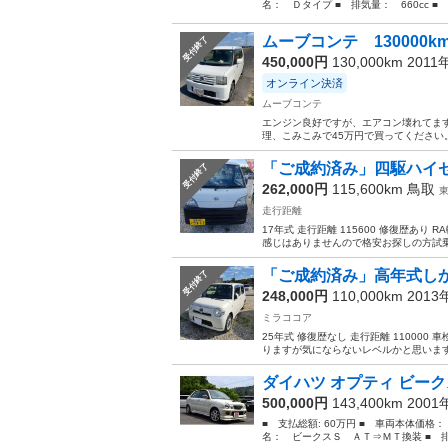
名： Ｄタイプ ■ 排気量： 660cc ■ 
ムーブコンテ 130000km/
受付終了
450,000円
130,000km 2011
オンライン決済
ムーブコンテ
エンジン良好ですが、エアコン壊れてま
理、こみこみで45万円で買ってくださ
「ご成約済み」四駆ハイ
受付終了
262,000円
115,600km
鳥取
走行距離
17年式 走行距離 115600 修復歴あ
感じはありませんので格安お探しの方試乗
「ご成約済み」高年式し
受付終了
248,000円
110,000km 201
ミラココア
25年式 修復歴なし 走行距離 11000
りますが気にならないレベルかと思います
ダイハツ オプティ ビー
500,000円
143,400km 200
■ 支払総額: 60万円 ■ 車両本体価格：
名： ビークスＳ ＡＴ⇒ＭＴ換装 ■ 排気量