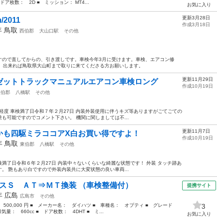
ドア枚数： 2D ■ ミッション： MT4...
お気に入り
更新3月28日
2011
作成3月18日
年
鳥取
西伯郡
大山口駅
その他
すので直してからの、引き渡しです。車検今年3月に受けます。車検、エアコン修
い。出来れば鳥取県大山町まで取りに来てくださる方お願いします。
更新11月29日
ゼットトラックマニュアルエアコン車検ロング
作成10月19日
東伯郡
八橋駅
その他
り RA軽度 車検満了日令和７年２月27日 内装外装使用に伴うキズ等ありますがごてごての
も可能ですのでコメント下さい。 機関に関しましては不...
更新11月7日
かも四駆ミラココアX白お買い得ですよ！
作成10月19日
3年
鳥取
東伯郡
八橋駅
その他
0 車検満了日令和６年２月27日 内装中々ないくらいな綺麗な状態です！ 外装 タッチ跡あ
。 艶もあり白ですので外装内装共に大変状態の良い車両...
クスＳ ＡＴ⇒ＭＴ換装 （車検整備付）
提携サイト
1年
広島
広島市
その他
 500,000 円 ■ メーカー名： ダイハツ ■ 車種名： オプティ ■ グレード
3
： 660cc ■ ドア枚数： 4DHT ■ ミ...
お気に入り