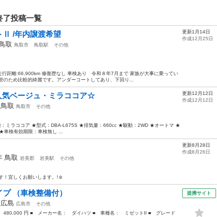
終了投稿一覧
更新1月14日
Ⅱ /年内譲渡希望
作成12月25日
鳥取
鳥取市
鳥取駅
その他
走行距離:66,900km 修復歴なし 車検あり 令和８年7月まで 家族が大事に乗ってい
管のため比較的綺麗です。アンダーコートしてあり、下回り...
更新12月12日
人気ベージュ・ミラココア☆
作成12月12日
年
鳥取
鳥取市
その他
ミラココア ★型式：DBA-L675S ★排気量：660cc ★駆動：2WD ★オートマ ★
★車検有効期限：車検無し ...
更新8月28日
作成8月26日
0年
鳥取
岩美郡
岩美駅
その他
！宜しくお願いします。!☺️
タイプ （車検整備付）
提携サイト
年
広島
広島市
その他
 480,000 円 ■ メーカー名： ダイハツ ■ 車種名： ミゼットII ■ グレード