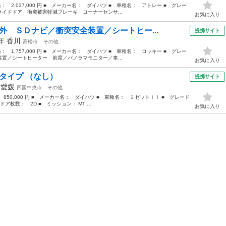
格： 2,037,000 円 ■ メーカー名： ダイハツ ■ 車種名： アトレー ■ グレー
イドドア 衝突被害軽減ブレーキ コーナーセンサ...
お気に入り
外 ＳＤナビ／衝突安全装置／シートヒー...
提携サイト
0年
香川
高松市
その他
格： 1,757,000 円 ■ メーカー名： ダイハツ ■ 車種名： ロッキー ■ グレー
置／シートヒーター 前席／パノラマモニター／車...
お気に入り
タイプ （なし）
提携サイト
年
愛媛
四国中央市
その他
 850,000 円 ■ メーカー名： ダイハツ ■ 車種名： ミゼットＩＩ ■ グレード
ドア枚数： 2D ■ ミッション： MT ...
お気に入り