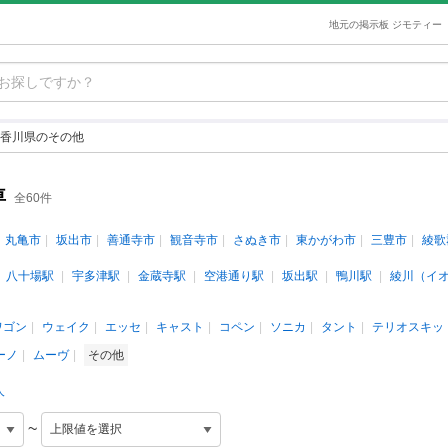
地元の掲示板 ジモティー
香川県のその他
車
全60件
丸亀市
坂出市
善通寺市
観音寺市
さぬき市
東かがわ市
三豊市
綾歌
八十場駅
宇多津駅
金蔵寺駅
空港通り駅
坂出駅
鴨川駅
綾川（イ
ワゴン
ウェイク
エッセ
キャスト
コペン
ソニカ
タント
テリオスキッ
ーノ
ムーヴ
その他
人
~