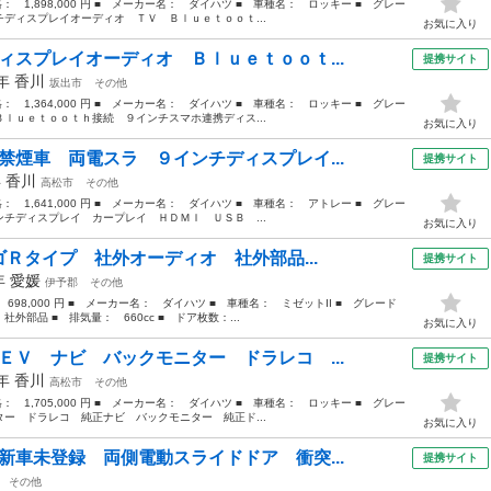
格： 1,898,000 円 ■ メーカー名： ダイハツ ■ 車種名： ロッキー ■ グレー
ディスプレイオーディオ ＴＶ Ｂｌｕｅｔｏｏｔ...
お気に入り
ィスプレイオーディオ Ｂｌｕｅｔｏｏｔ...
提携サイト
3年
香川
坂出市
その他
格： 1,364,000 円 ■ メーカー名： ダイハツ ■ 車種名： ロッキー ■ グレー
ｌｕｅｔｏｏｔｈ接続 ９インチスマホ連携ディス...
お気に入り
禁煙車 両電スラ ９インチディスプレイ...
提携サイト
年
香川
高松市
その他
格： 1,641,000 円 ■ メーカー名： ダイハツ ■ 車種名： アトレー ■ グレー
チディスプレイ カープレイ ＨＤＭＩ ＵＳＢ ...
お気に入り
ーゴＲタイプ 社外オーディオ 社外部品...
提携サイト
7年
愛媛
伊予郡
その他
 698,000 円 ■ メーカー名： ダイハツ ■ 車種名： ミゼットII ■ グレード
部品 ■ 排気量： 660cc ■ ドア枚数：...
お気に入り
ＥＶ ナビ バックモニター ドラレコ ...
提携サイト
2年
香川
高松市
その他
格： 1,705,000 円 ■ メーカー名： ダイハツ ■ 車種名： ロッキー ■ グレー
ー ドラレコ 純正ナビ バックモニター 純正ド...
お気に入り
新車未登録 両側電動スライドドア 衝突...
提携サイト
その他