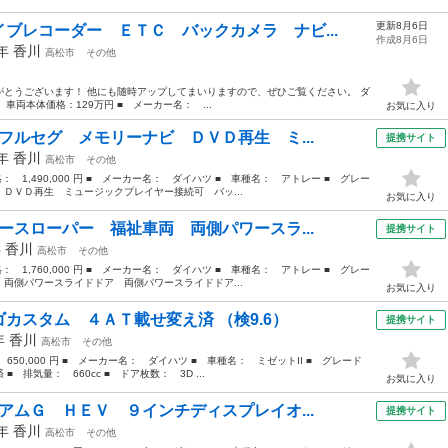
更新8月6日
ブレコーダー ＥＴＣ バックカメラ ナビ...
作成8月6日
4年
香川
高松市
その他
とうございます！ 他にも随時アップしてまいりますので、ぜひご覧ください。 ダ
■ 車両本体価格：129万円 ■ メーカー名： ...
お気に入り
フルセグ メモリーナビ ＤＶＤ再生 ミ...
提携サイト
2年
香川
高松市
その他
格： 1,490,000 円 ■ メーカー名： ダイハツ ■ 車種名： アトレー ■ グレー
ＤＶＤ再生 ミュージックプレイヤー接続可 バッ...
お気に入り
ースローパー 福祉車両 両側パワースラ...
提携サイト
年
香川
高松市
その他
格： 1,760,000 円 ■ メーカー名： ダイハツ ■ 車種名： アトレー ■ グレー
両側パワースライドドア 両側パワースライドドア...
お気に入り
ーゴカスタム ４ＡＴ載せ変え済 （検9.6）
提携サイト
9年
香川
高松市
その他
 650,000 円 ■ メーカー名： ダイハツ ■ 車種名： ミゼットII ■ グレード
排気量： 660cc ■ ドア枚数： 3D ...
お気に入り
アムＧ ＨＥＶ ９インチディスプレイオ...
提携サイト
1年
香川
高松市
その他