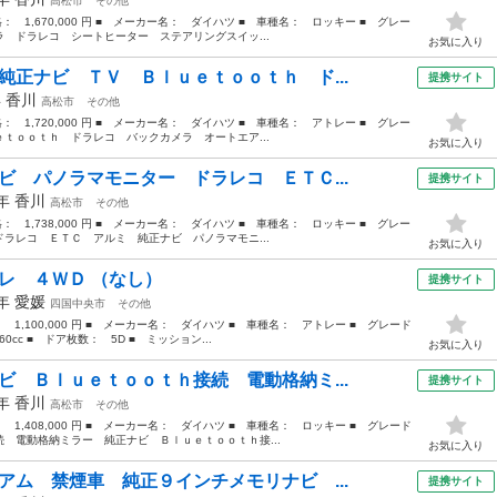
高松市
その他
格： 1,670,000 円 ■ メーカー名： ダイハツ ■ 車種名： ロッキー ■ グレー
 ドラレコ シートヒーター ステアリングスイッ...
お気に入り
純正ナビ ＴＶ Ｂｌｕｅｔｏｏｔｈ ド...
提携サイト
年
香川
高松市
その他
格： 1,720,000 円 ■ メーカー名： ダイハツ ■ 車種名： アトレー ■ グレー
ｔｏｏｔｈ ドラレコ バックカメラ オートエア...
お気に入り
ビ パノラマモニター ドラレコ ＥＴＣ...
提携サイト
1年
香川
高松市
その他
格： 1,738,000 円 ■ メーカー名： ダイハツ ■ 車種名： ロッキー ■ グレー
ラレコ ＥＴＣ アルミ 純正ナビ パノラマモニ...
お気に入り
パレ ４ＷＤ （なし）
提携サイト
7年
愛媛
四国中央市
その他
： 1,100,000 円 ■ メーカー名： ダイハツ ■ 車種名： アトレー ■ グレード
cc ■ ドア枚数： 5D ■ ミッション...
お気に入り
ビ Ｂｌｕｅｔｏｏｔｈ接続 電動格納ミ...
提携サイト
2年
香川
高松市
その他
： 1,408,000 円 ■ メーカー名： ダイハツ ■ 車種名： ロッキー ■ グレード
 電動格納ミラー 純正ナビ Ｂｌｕｅｔｏｏｔｈ接...
お気に入り
アム 禁煙車 純正９インチメモリナビ ...
提携サイト