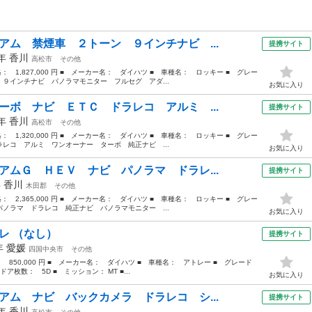
アム 禁煙車 ２トーン ９インチナビ ...
提携サイト
0年
香川
高松市
その他
格： 1,827,000 円 ■ メーカー名： ダイハツ ■ 車種名： ロッキー ■ グレー
９インチナビ パノラマモニター フルセグ アダ...
お気に入り
ーボ ナビ ＥＴＣ ドラレコ アルミ ...
提携サイト
9年
香川
高松市
その他
格： 1,320,000 円 ■ メーカー名： ダイハツ ■ 車種名： ロッキー ■ グレー
レコ アルミ ワンオーナー ターボ 純正ナビ ...
お気に入り
アムＧ ＨＥＶ ナビ パノラマ ドラレ...
提携サイト
年
香川
木田郡
その他
格： 2,365,000 円 ■ メーカー名： ダイハツ ■ 車種名： ロッキー ■ グレー
ノラマ ドラレコ 純正ナビ パノラマモニター ...
お気に入り
レ （なし）
提携サイト
6年
愛媛
四国中央市
その他
： 850,000 円 ■ メーカー名： ダイハツ ■ 車種名： アトレー ■ グレード
ドア枚数： 5D ■ ミッション： MT ■...
お気に入り
アム ナビ バックカメラ ドラレコ シ...
提携サイト
0年
香川