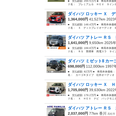
■ 支払総額: 200.5万円 ■ 車両本体価
ド名： プレミアムＧ ＨＥＶ ９インチ
ダイハツ ロッキー Ｘ デ
1,364,000円
41,527km 202
■ 支払総額: 148.4万円 ■ 車両本体価
ド名： Ｘ ディスプレイオーディオ Ｂ
ダイハツ アトレー ＲＳ 
1,641,000円
9,650km 2025
■ 支払総額: 169.8万円 ■ 車両本体価
ド名： ＲＳ 禁煙車 両電スラ ９イン
ダイハツ ミゼットII カ
698,000円
112,000km 199
■ 支払総額: 82万円 ■ 車両本体価格：
名： カーゴＲタイプ 社外オーディオ 社外
ダイハツ ロッキー Ｘ Ｈ
1,705,000円
39,630km 202
■ 支払総額: 179.2万円 ■ 車両本体価
ド名： Ｘ ＨＥＶ ナビ バックモニタ
ダイハツ アトレー ＲＳ 
2,037,000円
77km
香川
高松市