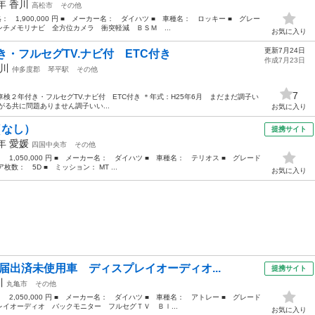
1年
香川
高松市
その他
格： 1,900,000 円 ■ メーカー名： ダイハツ ■ 車種名： ロッキー ■ グレー
チメモリナビ 全方位カメラ 衝突軽減 ＢＳＭ ...
お気に入り
更新7月24日
・フルセグTV.ナビ付 ETC付き
作成7月23日
川
仲多度郡
琴平駅
その他
7
ｺｰﾃﾞ 車検２年付き・フルセグTV.ナビ付 ETC付き ＊年式：H25年6月 まだまだ調子い
る共に問題ありません調子いい...
お気に入り
（なし）
提携サイト
9年
愛媛
四国中央市
その他
： 1,050,000 円 ■ メーカー名： ダイハツ ■ 車種名： テリオス ■ グレード
枚数： 5D ■ ミッション： MT ...
お気に入り
届出済未使用車 ディスプレイオーディオ...
提携サイト
川
丸亀市
その他
： 2,050,000 円 ■ メーカー名： ダイハツ ■ 車種名： アトレー ■ グレード
イオーディオ バックモニター フルセグＴＶ Ｂｌ...
お気に入り