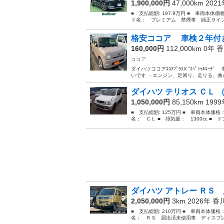
1,900,000円
47,000km 202
■ 支払総額: 197.9万円 ■ 車両本体価
ド名： プレミアム 禁煙車 純正９イン
格安ココア 車検２年付き
160,000円
112,000km 0年
香
ココア
ダイハツココアｺｺｱﾌﾟﾗｽX “ｽﾍﾟｼｬﾙ
いです ・エンジン、足回り、走りる、曲が
ダイハツ テリオス ＣＬ 
1,050,000円
85,150km 199
■ 支払総額: 125万円 ■ 車両本体価格
名： ＣＬ ■ 排気量： 1300cc ■ ドア
ダイハツ アトレー ＲＳ 
2,050,000円
3km 2026年
香
■ 支払総額: 210万円 ■ 車両本体価格
名： ＲＳ 届出済未使用車 ディスプレ