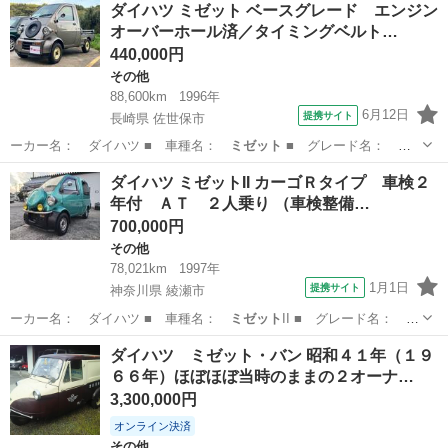
ダイハツ ミゼット ベースグレード エンジン
オーバーホール済／タイミングベルト…
440,000円
その他
88,600km
1996年
6月12日
提携サイト
長崎県 佐世保市
ーカー名： ダイハツ ■ 車種名：
ミゼット
■ グレード名： ベ
ースグレード …
長崎
佐世保市
その他
ダイハツ ミゼットII カーゴＲタイプ 車検２
年付 ＡＴ ２人乗り （車検整備…
700,000円
その他
78,021km
1997年
1月1日
提携サイト
神奈川県 綾瀬市
ーカー名： ダイハツ ■ 車種名：
ミゼット
II ■ グレード名： カ
ーゴＲタイ…
神奈川
綾瀬市
その他
ダイハツ ミゼット・バン 昭和４１年（１９
６６年）ほぼほぼ当時のままの２オーナ…
3,300,000円
オンライン決済
その他