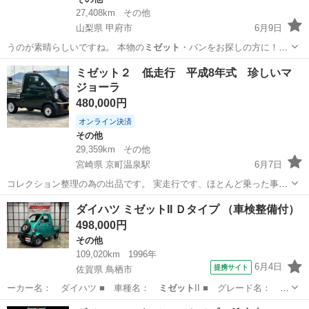
27,408km
その他
山梨県 甲府市
6月9日
うのが素晴らしいですね。 本物の
ミゼット
・バンをお探しの方に！！
是非、現車を…
山梨
甲府市
その他
車両
ミゼット２ 低走行 平成8年式 珍しいマ
ジョーラ
480,000円
オンライン決済
その他
29,359km
その他
宮崎県 京町温泉駅
6月7日
コレクション整理の為の出品です。 実走行です、ほとんど乗った事は
なく購入後コツコツと手を入れてきました。マーク１フロント10イン
宮崎
えびの市
京町温泉駅
その他
マジョーラ
ダイハツ ミゼットII Ｄタイプ （車検整備付）
チリヤ13インチ、とにかく目を引くのはマジョーラカラーです。通常
498,000円
は緑っぽく見えますが太陽光と角...
その他
109,020km
1996年
6月4日
提携サイト
佐賀県 鳥栖市
ーカー名： ダイハツ ■ 車種名：
ミゼット
II ■ グレード名： Ｄ
タイプ ■…
佐賀
鳥栖市
その他