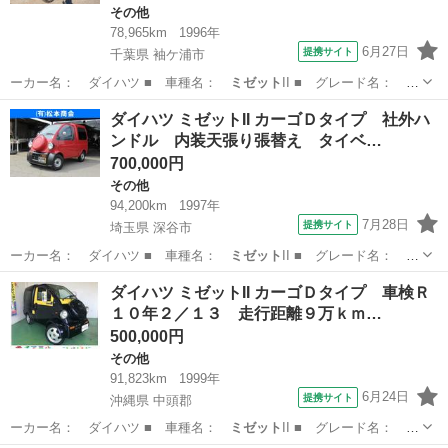
その他
78,965km
1996年
6月27日
提携サイト
千葉県 袖ケ浦市
ーカー名： ダイハツ ■ 車種名：
ミゼット
II ■ グレード名： Ｄ
タイプ 定…
千葉
袖ケ浦市
その他
ダイハツ ミゼットII カーゴＤタイプ 社外ハ
ンドル 内装天張り張替え タイベ…
700,000円
その他
94,200km
1997年
7月28日
提携サイト
埼玉県 深谷市
ーカー名： ダイハツ ■ 車種名：
ミゼット
II ■ グレード名： カ
ーゴＤタイ…
埼玉
深谷市
その他
ダイハツ ミゼットII カーゴＤタイプ 車検Ｒ
１０年２／１３ 走行距離９万ｋｍ…
500,000円
その他
91,823km
1999年
6月24日
提携サイト
沖縄県 中頭郡
ーカー名： ダイハツ ■ 車種名：
ミゼット
II ■ グレード名： カ
ーゴＤタイ…