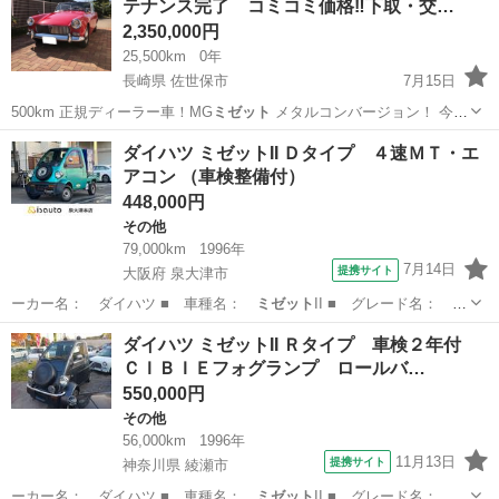
テナンス完了 コミコミ価格‼️下取・交…
2,350,000円
25,500km
0年
長崎県 佐世保市
7月15日
500km 正規ディーラー車！MG
ミゼット
メタルコンバージョン！ 今回
車検時…
長崎
佐世保市
その他
ミゼット
ダイハツ ミゼットII Ｄタイプ ４速ＭＴ・エ
アコン （車検整備付）
448,000円
その他
79,000km
1996年
7月14日
提携サイト
大阪府 泉大津市
ーカー名： ダイハツ ■ 車種名：
ミゼット
II ■ グレード名： Ｄ
タイプ ４…
大阪
泉大津市
その他
ダイハツ ミゼットII Ｒタイプ 車検２年付
ＣＩＢＩＥフォグランプ ロールバ…
550,000円
その他
56,000km
1996年
11月13日
提携サイト
神奈川県 綾瀬市
ーカー名： ダイハツ ■ 車種名：
ミゼット
II ■ グレード名： Ｒ