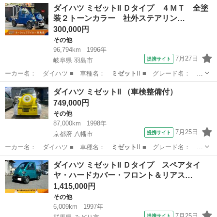
神奈川
綾瀬市
その他
ダイハツ ミゼットII Ｄタイプ ４ＭＴ 全塗
装２トーンカラー 社外ステアリン…
300,000円
その他
96,794km
1996年
7月27日
提携サイト
岐阜県 羽島市
ーカー名： ダイハツ ■ 車種名：
ミゼット
II ■ グレード名： Ｄ
タイプ ４…
岐阜
羽島市
その他
ダイハツ ミゼットII （車検整備付）
749,000円
その他
87,000km
1998年
7月25日
提携サイト
京都府 八幡市
ーカー名： ダイハツ ■ 車種名：
ミゼット
II ■ グレード名：
■ 排気量…
京都
八幡市
その他
ダイハツ ミゼットII Ｄタイプ スペアタイ
ヤ・ハードカバー・フロント＆リアス…
1,415,000円
その他
6,009km
1997年
7月25日
提携サイト