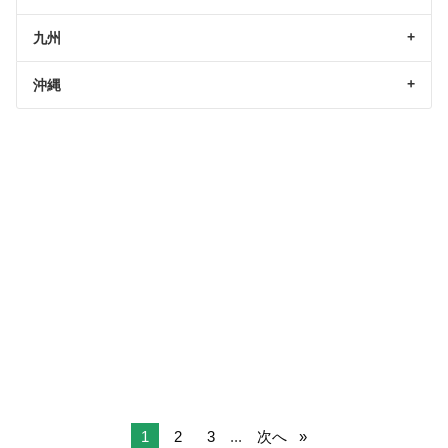
九州
沖縄
1
2
3
...
次へ