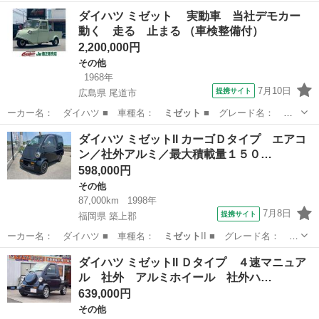
神奈川
相模原市
相模大野駅
その他
ダイハツ ミゼット 実動車 当社デモカー
動く 走る 止まる （車検整備付）
2,200,000円
その他
1968年
7月10日
提携サイト
広島県 尾道市
ーカー名： ダイハツ ■ 車種名：
ミゼット
■ グレード名：
実動車 当社デ…
広島
尾道市
その他
ダイハツ ミゼットII カーゴＤタイプ エアコ
ン／社外アルミ／最大積載量１５０…
598,000円
その他
87,000km
1998年
7月8日
提携サイト
福岡県 築上郡
ーカー名： ダイハツ ■ 車種名：
ミゼット
II ■ グレード名： カ
ーゴＤタイ…
福岡
築上郡
その他
ダイハツ ミゼットII Ｄタイプ ４速マニュア
ル 社外 アルミホイール 社外ハ…
639,000円
その他