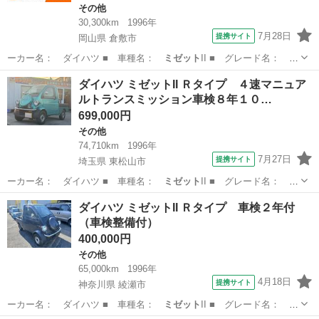
その他
30,300km
1996年
7月28日
提携サイト
岡山県 倉敷市
ーカー名： ダイハツ ■ 車種名：
ミゼット
II ■ グレード名：
車検整備付…
岡山
倉敷市
その他
ダイハツ ミゼットII Ｒタイプ ４速マニュア
ルトランスミッション車検８年１０…
699,000円
その他
74,710km
1996年
7月27日
提携サイト
埼玉県 東松山市
ーカー名： ダイハツ ■ 車種名：
ミゼット
II ■ グレード名： Ｒ
タイプ ４…
埼玉
東松山市
その他
ダイハツ ミゼットII Ｒタイプ 車検２年付
（車検整備付）
400,000円
その他
65,000km
1996年
4月18日
提携サイト
神奈川県 綾瀬市
ーカー名： ダイハツ ■ 車種名：
ミゼット
II ■ グレード名： Ｒ
タイプ 車…