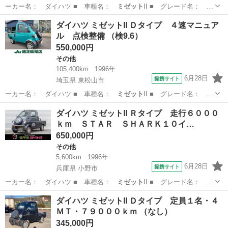
ーカー名： ダイハツ ■ 車種名：
ミゼット
II ■ グレード名：
車検２年付…
神奈川
綾瀬市
その他
ダイハツ ミゼットII Ｄタイプ ４速マニュア
ル 点検整備 （検9.6）
550,000円
その他
105,400km
1996年
6月28日
提携サイト
埼玉県 東松山市
ーカー名： ダイハツ ■ 車種名：
ミゼット
II ■ グレード名： Ｄ
タイプ ４…
埼玉
東松山市
その他
ダイハツ ミゼットII Ｒタイプ 走行６０００
ｋｍ ＳＴＡＲ ＳＨＡＲＫ１０イ…
650,000円
その他
5,600km
1996年
6月28日
提携サイト
兵庫県 小野市
ーカー名： ダイハツ ■ 車種名：
ミゼット
II ■ グレード名： Ｒ
タイプ 走…
兵庫
小野市
その他
ダイハツ ミゼットII Ｄタイプ 定員１名・４
ＭＴ・７９０００ｋｍ （なし）
345,000円