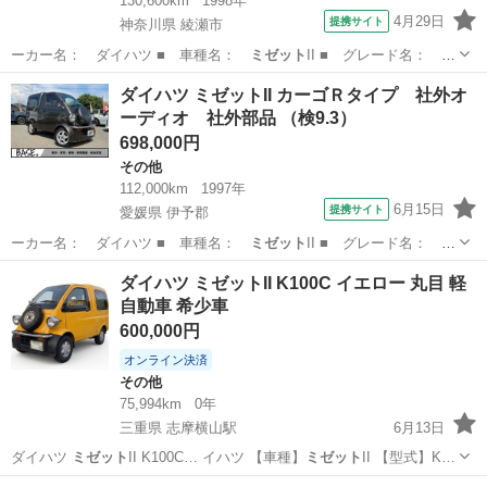
130,600km
1998年
4月29日
提携サイト
神奈川県 綾瀬市
ーカー名： ダイハツ ■ 車種名：
ミゼット
II ■ グレード名：
車検２年付…
神奈川
綾瀬市
その他
ダイハツ ミゼットII カーゴＲタイプ 社外オ
ーディオ 社外部品 （検9.3）
698,000円
その他
112,000km
1997年
6月15日
提携サイト
愛媛県 伊予郡
ーカー名： ダイハツ ■ 車種名：
ミゼット
II ■ グレード名： カ
ーゴＲタイ…
愛媛
伊予郡
その他
ダイハツ ミゼットII K100C イエロー 丸目 軽
自動車 希少車
600,000円
オンライン決済
その他
75,994km
0年
三重県 志摩横山駅
6月13日
ダイハツ
ミゼット
II K100C… イハツ 【車種】
ミゼット
II 【型式】K…
三重
志摩市
志摩横山駅
その他