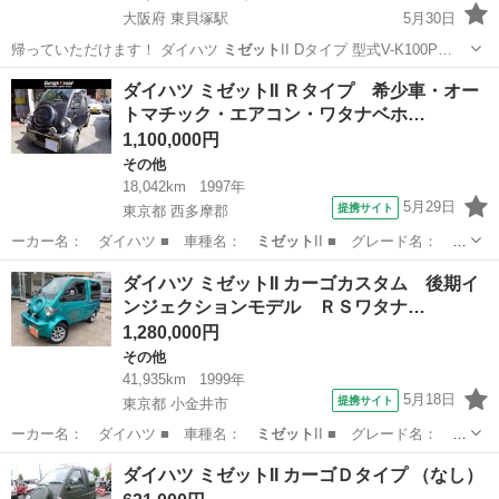
大阪府 東貝塚駅
5月30日
帰っていただけます！ ダイハツ
ミゼット
II Dタイプ 型式V-K100P…
大阪
貝塚市
東貝塚駅
その他
ミゼットII
ダイハツ ミゼットII Ｒタイプ 希少車・オー
トマチック・エアコン・ワタナベホ…
1,100,000円
その他
18,042km
1997年
5月29日
提携サイト
東京都 西多摩郡
ーカー名： ダイハツ ■ 車種名：
ミゼット
II ■ グレード名： Ｒ
タイプ 希…
東京
西多摩郡
その他
ダイハツ ミゼットII カーゴカスタム 後期イ
ンジェクションモデル ＲＳワタナ…
1,280,000円
その他
41,935km
1999年
5月18日
提携サイト
東京都 小金井市
ーカー名： ダイハツ ■ 車種名：
ミゼット
II ■ グレード名： カ
ーゴカスタ…
東京
小金井市
その他
ダイハツ ミゼットII カーゴＤタイプ （なし）