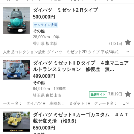
タイプ ４…
埼玉
東松山市
その他
ダイハツ ミゼット2 Rタイプ
500,000円
オンライン決済
その他
28,000km
0年
香川県 坂出駅
7月21日
人出品コレクション放出 ダイハツ
ミゼット
2R タイプ 平成8年式 ほ
ぼノー…
香川
坂出市
坂出駅
その他
ミゼット
ダイハツ ミゼットII Ｄタイプ ４速マニュア
ルトランスミッション 修復歴 無…
499,000円
その他
64,912km
1996年
7月19日
提携サイト
埼玉県 東松山市
ーカー名： ダイハツ ■ 車種名：
ミゼット
II ■ グレード名： Ｄ
タイプ ４…
埼玉
東松山市
その他
ダイハツ ミゼットII カーゴカスタム ４ＡＴ
載せ変え済 （検9.6）
650,000円