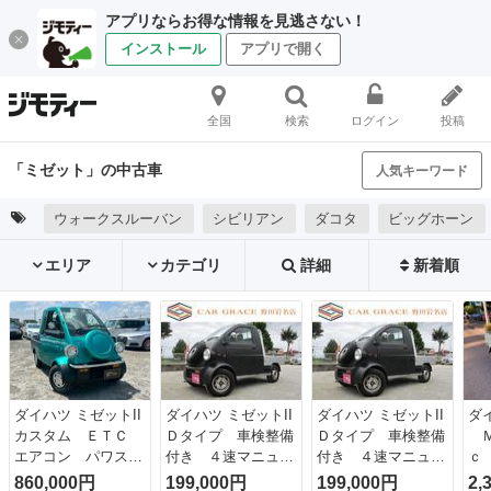
アプリならお得な情報を見逃さない！
インストール
アプリで開く
全国
検索
ログイン
投稿
「ミゼット」の中古車
人気キーワード
ウォークスルーバン
シビリアン
ダコタ
ビッグホーン
エリア
カテゴリ
詳細
新着順
ダイハツ ミゼットII
ダイハツ ミゼットII
ダイハツ ミゼットII
ダ
カスタム ＥＴＣ
Ｄタイプ 車検整備
Ｄタイプ 車検整備
Ｍ
エアコン パワステ
付き ４速マニュア
付き ４速マニュア
ｃ
（車検整備付）
ル車 走行距離３５
ル車 走行距離３５
ン
860,000円
199,000円
199,000円
2,