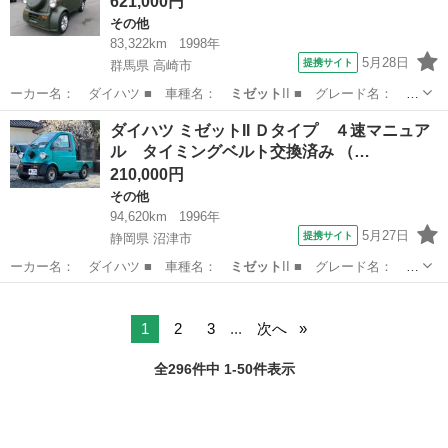
621,000円
その他
83,322km
1998年
5月28日
提携サイト
群馬県 高崎市
ーカー名： ダイハツ ■ 車種名：
ミゼット
II ■ グレード名： カ
ーゴＤタイ…
群馬
高崎市
その他
ダイハツ ミゼットII Ｄタイプ ４速マニュア
ル タイミングベルト交換済み （…
210,000円
その他
94,620km
1996年
5月27日
提携サイト
静岡県 沼津市
ーカー名： ダイハツ ■ 車種名：
ミゼット
II ■ グレード名： Ｄ
タイプ ４…
静岡
沼津市
その他
1
2
3
...
次へ
全296件中 1-50件表示