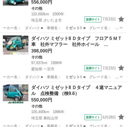
556,000円
その他
110,000km
2000年
7月23日
提携サイト
埼玉県 さいたま市
ーカー名： ダイハツ ■ 車種名：
ミゼット
II ■ グレード名： カ
スタム ピ…
埼玉
さいたま市
その他
ダイハツ ミゼットII Ｄタイプ フロア５ＭＴ
車 社外マフラー 社外ホイール …
398,000円
その他
97,837km
1996年
7月23日
提携サイト
愛知県 一宮市
ーカー名： ダイハツ ■ 車種名：
ミゼット
II ■ グレード名： Ｄ
タイプ フ…
愛知
一宮市
その他
ダイハツ ミゼットII Ｄタイプ ４速マニュア
ル 点検整備 （検9.6）
550,000円
その他
105,400km
1996年
6月28日
提携サイト
埼玉県 東松山市
ーカー名： ダイハツ ■ 車種名：
ミゼット
II ■ グレード名： Ｄ