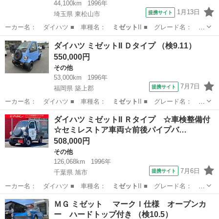
44,100km
1996年
1月13日
提携サイト
埼玉県 東松山市
ーカー名： ダイハツ ■ 車種名：
ミゼット
II ■ グレード名： Ｄ
タイプ ４…
埼玉
東松山市
その他
ダイハツ ミゼットII Ｄタイプ （検9.11）
550,000円
その他
53,000km
1996年
7月7日
提携サイト
福岡県 築上郡
ーカー名： ダイハツ ■ 車種名：
ミゼット
II ■ グレード名： Ｄ
タイプ ■…
福岡
築上郡
その他
ダイハツ ミゼットII Ｒタイプ ☆車検整備付
☆セミレストア車両☆前後パイプバ…
508,000円
その他
126,068km
1996年
7月6日
提携サイト
千葉県 旭市
ーカー名： ダイハツ ■ 車種名：
ミゼット
II ■ グレード名： Ｒ
タイプ ☆…
千葉
旭市
その他
ＭＧ ミゼット マークＩ仕様 オープンカ
ー ハードトップ付き （検10.5）