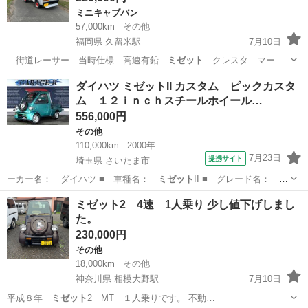
ミニキャブバン
57,000km
その他
福岡県 久留米駅
7月10日
街道レーサー 当時仕様 高速有鉛
ミゼット
クレスタ マーク
Ⅱ チェイサー …
福岡
久留米市
久留米駅
ミニキャブバン
旧車
ダイハツ ミゼットII カスタム ピックカスタ
ム １２ｉｎｃｈスチールホイール…
556,000円
その他
110,000km
2000年
7月23日
提携サイト
埼玉県 さいたま市
ーカー名： ダイハツ ■ 車種名：
ミゼット
II ■ グレード名： カ
スタム ピ…
埼玉
さいたま市
その他
ミゼット2 4速 1人乗り 少し値下げしまし
た。
230,000円
その他
18,000km
その他
神奈川県 相模大野駅
7月10日
平成８年
ミゼット
2 MT １人乗りです。 不動…