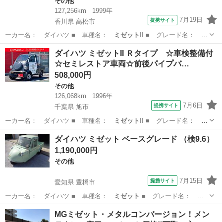
その他
127,256km
1999年
7月19日
提携サイト
香川県 高松市
ーカー名： ダイハツ ■ 車種名：
ミゼット
II ■ グレード名： カ
ーゴカスタ…
香川
高松市
その他
ダイハツ ミゼットII Ｒタイプ ☆車検整備付
☆セミレストア車両☆前後パイプバ…
508,000円
その他
126,068km
1996年
7月6日
提携サイト
千葉県 旭市
ーカー名： ダイハツ ■ 車種名：
ミゼット
II ■ グレード名： Ｒ
タイプ ☆…
千葉
旭市
その他
ダイハツ ミゼット ベースグレード （検9.6）
1,190,000円
その他
7月15日
提携サイト
愛知県 豊橋市
ーカー名： ダイハツ ■ 車種名：
ミゼット
■ グレード名： ベ
ースグレード …
愛知
豊橋市
その他
MGミゼット・メタルコンバージョン！メン