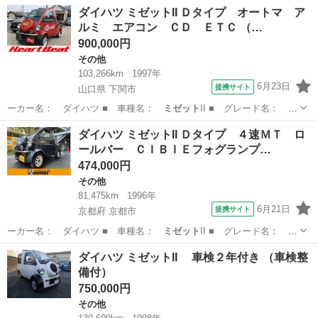
沖縄
中頭郡
その他
ダイハツ ミゼットII Ｄタイプ オートマ ア
ルミ エアコン ＣＤ ＥＴＣ （…
900,000円
その他
103,266km
1997年
6月23日
提携サイト
山口県 下関市
ーカー名： ダイハツ ■ 車種名：
ミゼット
II ■ グレード名： Ｄ
タイプ オ…
山口
下関市
その他
ダイハツ ミゼットII Ｄタイプ ４速ＭＴ ロ
ールバー ＣＩＢＩＥフォグランプ…
474,000円
その他
81,475km
1996年
6月21日
提携サイト
京都府 京都市
ーカー名： ダイハツ ■ 車種名：
ミゼット
II ■ グレード名： Ｄ
タイプ ４…
京都
京都市
その他
ダイハツ ミゼットII 車検２年付き （車検整
備付）
750,000円
その他