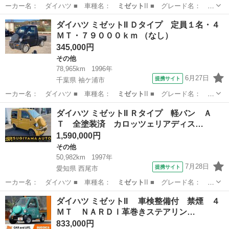
ーカー名： ダイハツ ■ 車種名：
ミゼット
II ■ グレード名： カ
ーゴＤタイ…
埼玉
深谷市
その他
ダイハツ ミゼットII Ｄタイプ 定員１名・４
ＭＴ・７９０００ｋｍ （なし）
345,000円
その他
78,965km
1996年
6月27日
提携サイト
千葉県 袖ケ浦市
ーカー名： ダイハツ ■ 車種名：
ミゼット
II ■ グレード名： Ｄ
タイプ 定…
千葉
袖ケ浦市
その他
ダイハツ ミゼットII Ｒタイプ 軽バン Ａ
Ｔ 全塗装済 カロッツェリアディス…
1,590,000円
その他
50,982km
1997年
7月28日
提携サイト
愛知県 西尾市
ーカー名： ダイハツ ■ 車種名：
ミゼット
II ■ グレード名： Ｒ
タイプ 軽…
愛知
西尾市
その他
ダイハツ ミゼットII 車検整備付 禁煙 ４
ＭＴ ＮＡＲＤＩ革巻きステアリン…
833,000円