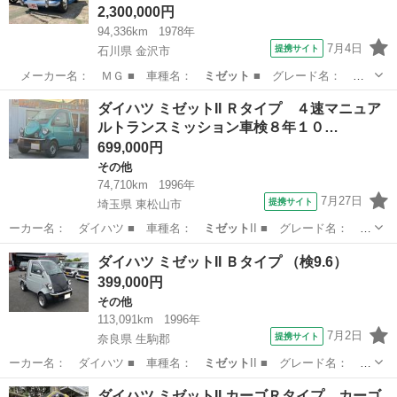
2,300,000円
94,336km
1978年
7月4日
提携サイト
石川県 金沢市
メーカー名： ＭＧ ■ 車種名：
ミゼット
■ グレード名：
マークＩ仕様 …
石川
金沢市
その他
ダイハツ ミゼットII Ｒタイプ ４速マニュア
ルトランスミッション車検８年１０…
699,000円
その他
74,710km
1996年
7月27日
提携サイト
埼玉県 東松山市
ーカー名： ダイハツ ■ 車種名：
ミゼット
II ■ グレード名： Ｒ
タイプ ４…
埼玉
東松山市
その他
ダイハツ ミゼットII Ｂタイプ （検9.6）
399,000円
その他
113,091km
1996年
7月2日
提携サイト
奈良県 生駒郡
ーカー名： ダイハツ ■ 車種名：
ミゼット
II ■ グレード名： Ｂ
タイプ ■…
奈良
生駒郡
その他
ダイハツ ミゼットII カーゴＲタイプ カーゴ