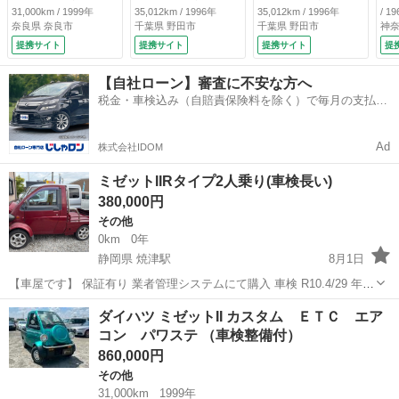
０３０キロ マット
０３０キロ マット
Ｔ
31,000km / 1999年
35,012km / 1996年
35,012km / 1996年
/ 1
ブラックカラー塗
ブラックカラー塗
（検
奈良県 奈良市
千葉県 野田市
千葉県 野田市
神奈
装 貨物用鉄ホイー
装 貨物用鉄ホイー
提携サイト
提携サイト
提携サイト
提
ル 最大積載量１５
ル 最大積載量１５
０キロ ｍｏｍｏス
０キロ ｍｏｍｏス
【自社ローン】審査に不安な方へ
テアリング ゴムマ
テアリング ゴムマ
税金・車検込み（自賠責保険料を除く）で毎月の支払額
ット （車検整備
ット （車検整備
は一定の自社ローン🚗
付）
付）
Ad
株式会社IDOM
ミゼットIIRタイプ2人乗り(車検長い)
380,000円
その他
0km
0年
静岡県 焼津駅
8月1日
【車屋です】 保証有り 業者管理システムにて購入 車検 R10.4/29 年式
H9 走行 142165㌔ M/T CATオートマ AC ...
静岡
焼津市
焼津駅
その他
ダイハツ ミゼットII カスタム ＥＴＣ エア
コン パワステ （車検整備付）
860,000円
その他
31,000km
1999年