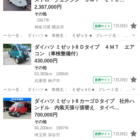
2,387,000円
その他
1967年
7月29日
提携サイト
神奈川県 横浜市
ーカー名： ダイハツ ■ 車種名：
ミゼット
■ グレード名：
ＭＰ５ ３００…
神奈川
横浜市
その他
ダイハツ ミゼットII Ｄタイプ ４ＭＴ エア
コン （車検整備付）
430,000円
その他
63,383km
1996年
7月29日
提携サイト
兵庫県 神戸市
ーカー名： ダイハツ ■ 車種名：
ミゼット
II ■ グレード名： Ｄ
タイプ ４…
兵庫
神戸市
その他
ダイハツ ミゼットII カーゴＤタイプ 社外ハ
ンドル 内装天張り張替え タイベ…
700,000円
その他
94,200km
1997年
7月28日
提携サイト
埼玉県 深谷市