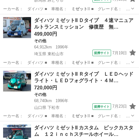
群馬県 みどり市
ーカー名： ダイハツ ■ 車種名：
ミゼット
II ■ グレード名： Ｄ
タイプ ス…
群馬
みどり市
その他
ダイハツ ミゼットII Ｄタイプ ４速マニュア
ルトランスミッション 修復歴 無…
499,000円
その他
64,912km
1996年
7月19日
提携サイト
埼玉県 東松山市
ーカー名： ダイハツ ■ 車種名：
ミゼット
II ■ グレード名： Ｄ
タイプ ４…
埼玉
東松山市
その他
ダイハツ ミゼットII Ｒタイプ ＬＥＤヘッド
ライト・ＬＥＤフォグライト・４Ｍ…
720,000円
その他
68,740km
1996年
7月23日
提携サイト
山口県 下松市
ーカー名： ダイハツ ■ 車種名：
ミゼット
II ■ グレード名： Ｒ
タイプ Ｌ…
山口
下松市
その他
ダイハツ ミゼットII カスタム ピックカスタ
ム １２ｉｎｃｈスチールホイール…