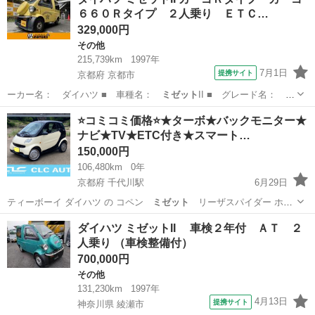
６６０Ｒタイプ ２人乗り ＥＴＣ…
329,000円
その他
215,739km
1997年
7月1日
提携サイト
京都府 京都市
ーカー名： ダイハツ ■ 車種名：
ミゼット
II ■ グレード名： カ
ーゴＲタイ…
京都
京都市
その他
⭐️コミコミ価格⭐️★ターボ★バックモニター★
ナビ★TV★ETC付き★スマート…
150,000円
106,480km
0年
京都府 千代川駅
6月29日
ティーボーイ ダイハツ の コペン
ミゼット
リーザスパイダー ホン
ダ の ビー…
京都
亀岡市
千代川駅
その他
車両
ダイハツ ミゼットII 車検２年付 ＡＴ ２
人乗り （車検整備付）
700,000円
その他
131,230km
1997年
4月13日
提携サイト
神奈川県 綾瀬市