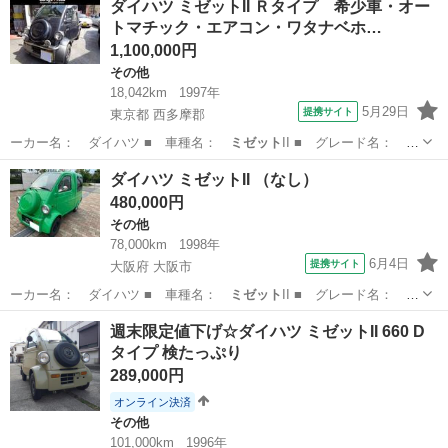
ダイハツ ミゼットII Ｒタイプ 希少車・オー
トマチック・エアコン・ワタナベホ…
1,100,000円
その他
18,042km
1997年
5月29日
提携サイト
東京都 西多摩郡
ーカー名： ダイハツ ■ 車種名：
ミゼット
II ■ グレード名： Ｒ
タイプ 希…
東京
西多摩郡
その他
ダイハツ ミゼットII （なし）
480,000円
その他
78,000km
1998年
6月4日
提携サイト
大阪府 大阪市
ーカー名： ダイハツ ■ 車種名：
ミゼット
II ■ グレード名：
■ 排気量…
大阪
大阪市
その他
週末限定値下げ☆ダイハツ ミゼットII 660 D
タイプ 検たっぷり
289,000円
オンライン決済
その他
101,000km
1996年