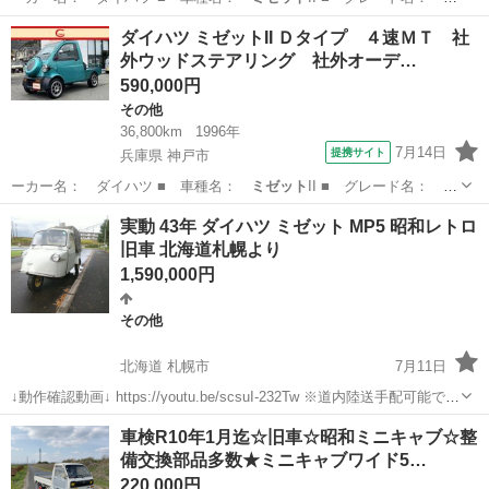
タイプ 車…
神奈川
綾瀬市
その他
ダイハツ ミゼットII Ｄタイプ ４速ＭＴ 社
外ウッドステアリング 社外オーデ…
590,000円
その他
36,800km
1996年
7月14日
提携サイト
兵庫県 神戸市
ーカー名： ダイハツ ■ 車種名：
ミゼット
II ■ グレード名： Ｄ
タイプ ４…
兵庫
神戸市
その他
実動 43年 ダイハツ ミゼット MP5 昭和レトロ
旧車 北海道札幌より
1,590,000円
その他
北海道 札幌市
7月11日
↓動作確認動画↓ https://youtu.be/scsuI-232Tw ※道内陸送手配可能で
す。 ※価格変更1,590,000円→1,520,000円 ☆詳細 ●ナンバー付き車検
北海道
札幌市
その他
車両
車検R10年1月迄☆旧車☆昭和ミニキャブ☆整
切れ(令和6年10月...
備交換部品多数★ミニキャブワイド5…
220,000円