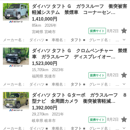
Ｇ 純正ナビ フル…
埼玉
越谷市
ダイハツ
ダイハツ タフト Ｇ ガラスルーフ 衝突被害
軽減システム 禁煙車 コーナーセン…
1,410,000円
85km
2026年
8月2日
提携サイト
宮崎県 宮崎市
メーカー名： ダイハツ ■ 車種名：
タフト
■ グレード名：
Ｇ ガラスルーフ …
宮崎
宮崎市
ダイハツ
ダイハツ タフト Ｇ クロムベンチャー 禁煙
車 ガラスルーフ ディスプレイオー…
1,523,000円
15,705km
2023年
8月2日
提携サイト
福岡県 筑後市
メーカー名： ダイハツ ■ 車種名：
タフト
■ グレード名：
Ｇ クロムベンチャ…
福岡
筑後市
ダイハツ
ダイハツ タフト Ｇターボ ガラスルーフ ８
型ナビ 全周囲カメラ 衝突被害軽減…
1,392,000円
29,270km
2021年
8月2日
提携サイト
岐阜県 岐阜市
メーカー名： ダイハツ ■ 車種名：
タフト
■ グレード名： Ｇ