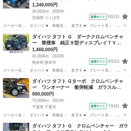
1,349,000円
26,562km
2020年
8月2日
提携サイト
茨城県 つくば市
メーカー名： ダイハツ ■ 車種名：
タフト
■ グレード名：
Ｇ ドライブレコー…
茨城
つくば市
ダイハツ
ダイハツ タフト Ｇ ダーククロムベンチャ
ー 禁煙車 純正９型ディスプレイＴＶ…
1,468,000円
41,050km
2023年
8月2日
提携サイト
熊本県 熊本市
メーカー名： ダイハツ ■ 車種名：
タフト
■ グレード名：
Ｇ ダーククロムベ…
熊本
熊本市
ダイハツ
ダイハツ タフト Ｇターボ クロムベンチャ
ー ワンオーナー 衝突軽減 ガラスル…
990,000円
70,000km
2022年
7月8日
提携サイト
千葉県 千葉市
メーカー名： ダイハツ ■ 車種名：
タフト
■ グレード名： Ｇ
ターボ クロムベ…
千葉
千葉市
ダイハツ
ダイハツ タフト Ｇ クロムベンチャー ガラ