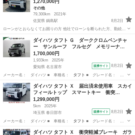
1,270,000円
その他
79,300km
2021年
佐賀県 鍋島駅
8月2日
ローンがとおらなくてお困りの方 他社でローンを断られた方、勤続年
数が短い方、 年金受給者の方 などなど今までたくさんの方にご購入頂
佐賀
佐賀市
鍋島駅
その他
ダイハツ タフト Ｇ ダーククロムベンチャ
き ました。是非一度ご相談ください！ もちろん現金の方も大歓迎で
ー サンルーフ フルセグ メモリーナ…
す！ たくさんの車両...
1,700,000円
1,933km
2025年
8月2日
提携サイト
愛知県 名古屋市
メーカー名： ダイハツ ■ 車種名：
タフト
■ グレード名：
Ｇ ダーククロムベ…
愛知
名古屋市
ダイハツ
ダイハツ タフト Ｘ 届出済未使用車 スカイ
フィールトップ スマートキー 衝突…
1,299,000円
5km
2025年
8月2日
提携サイト
埼玉県 春日部市
メーカー名： ダイハツ ■ 車種名：
タフト
■ グレード名：
Ｘ 届出済未使用車…
埼玉
春日部市
ダイハツ
ダイハツ タフト Ｘ 衝突軽減ブレーキ ガラ