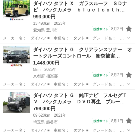
山形
鶴岡市
ダイハツ
ダイハツ タフト Ｘ ガラスルーフ ＳＤナ
ビ バックカメラ ｂｌｕｅｔｏｏｔｈ…
993,000円
13,490km
2023年
8月2日
提携サイト
愛知県 豊川市
メーカー名： ダイハツ ■ 車種名：
タフト
■ グレード名：
Ｘ ガラスルーフ …
愛知
豊川市
ダイハツ
ダイハツ タフト Ｇ クリアランスソナー オ
ートクルーズコントロール 衝突被害…
1,448,000円
5km
2025年
8月2日
提携サイト
京都府 相楽郡
メーカー名： ダイハツ ■ 車種名：
タフト
■ グレード名：
Ｇ クリアランスソ…
京都
相楽郡
ダイハツ
ダイハツ タフト Ｇ 純正ナビ フルセグＴ
Ｖ バックカメラ ＤＶＤ再生 ブルー…
799,000円
89,620km
2021年
8月1日
提携サイト
埼玉県 越谷市
メーカー名： ダイハツ ■ 車種名：
タフト
■ グレード名：