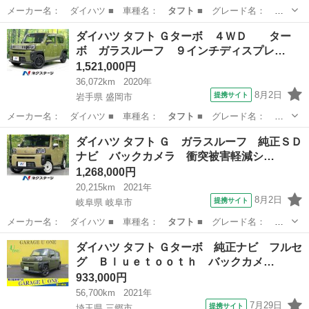
メーカー名： ダイハツ ■ 車種名：
タフト
■ グレード名：
Ｇ クルコン 前後…
兵庫
たつの市
ダイハツ
ダイハツ タフト Ｇターボ ４ＷＤ ター
ボ ガラスルーフ ９インチディスプレ…
1,521,000円
36,072km
2020年
8月2日
提携サイト
岩手県 盛岡市
メーカー名： ダイハツ ■ 車種名：
タフト
■ グレード名： Ｇ
ターボ ４ＷＤ …
岩手
盛岡市
ダイハツ
ダイハツ タフト Ｇ ガラスルーフ 純正ＳＤ
ナビ バックカメラ 衝突被害軽減シ…
1,268,000円
20,215km
2021年
8月2日
提携サイト
岐阜県 岐阜市
メーカー名： ダイハツ ■ 車種名：
タフト
■ グレード名：
Ｇ ガラスルーフ …
岐阜
岐阜市
ダイハツ
ダイハツ タフト Ｇターボ 純正ナビ フルセ
グ Ｂｌｕｅｔｏｏｔｈ バックカメ…
933,000円
56,700km
2021年
7月29日
提携サイト
埼玉県 三郷市