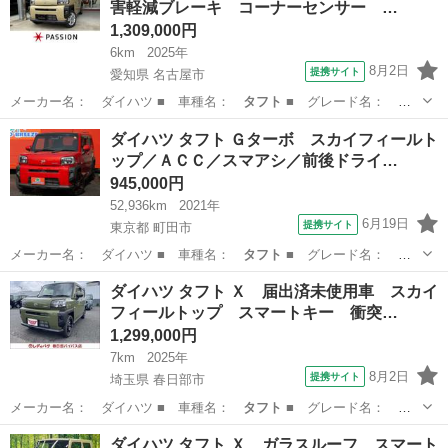
害軽減ブレーキ コーナーセンサー …
1,309,000円
6km
2025年
8月2日
提携サイト
愛知県 名古屋市
メーカー名： ダイハツ ■ 車種名：
タフト
■ グレード名：
Ｇ 届出済未使用車…
愛知
名古屋市
ダイハツ
ダイハツ タフト Ｇターボ スカイフィールト
ップ／ＡＣＣ／スマアシ／前後ドライ…
945,000円
52,936km
2021年
6月19日
提携サイト
東京都 町田市
メーカー名： ダイハツ ■ 車種名：
タフト
■ グレード名： Ｇ
ターボ スカイフ…
東京
町田市
ダイハツ
ダイハツ タフト Ｘ 届出済未使用車 スカイ
フィールトップ スマートキー 衝突…
1,299,000円
7km
2025年
8月2日
提携サイト
埼玉県 春日部市
メーカー名： ダイハツ ■ 車種名：
タフト
■ グレード名：
Ｘ 届出済未使用車…
埼玉
春日部市
ダイハツ
ダイハツ タフト Ｘ ガラスルーフ スマート