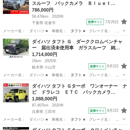
スルーフ バックカメラ Ｂｌｕｅｔ…
786,000円
58,476km
2020年
7月25日
提携サイト
千葉県 佐倉市
メーカー名： ダイハツ ■ 車種名：
タフト
■ グレード名：
Ｘ 衝突軽減ブレー…
千葉
佐倉市
ダイハツ
ダイハツ タフト Ｇ ダーククロムベンチャ
ー 届出済未使用車 ガラスルーフ 純…
1,714,000円
15km
2025年
8月2日
提携サイト
栃木県 小山市
メーカー名： ダイハツ ■ 車種名：
タフト
■ グレード名：
Ｇ ダーククロムベ…
栃木
小山市
ダイハツ
ダイハツ タフト Ｇターボ ワンオーナー ナ
ビ ドラレコ ＥＴＣ バックカメラ…
1,088,000円
87,407km
2020年
8月2日
提携サイト
兵庫県 三田市
メーカー名： ダイハツ ■ 車種名：
タフト
■ グレード名： Ｇ
ターボ ワンオー…
兵庫
三田市
ダイハツ