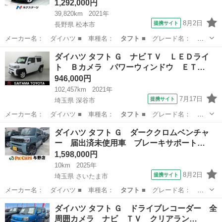
1,292,000円
39,820km
2021年
8月2日
提携サイト
長野県 松本市
メーカー名： ダイハツ ■ 車種名：
タフト
■ グレード名：
Ｇ ガラスルーフ …
長野
松本市
ダイハツ
ダイハツ タフト Ｇ ナビＴＶ ＬＥＤライ
ト Ｂカメラ パワーウィンドウ ＥＴ…
946,000円
102,457km
2021年
7月17日
提携サイト
埼玉県 深谷市
メーカー名： ダイハツ ■ 車種名：
タフト
■ グレード名：
Ｇ ナビＴＶ ＬＥ…
埼玉
深谷市
ダイハツ
ダイハツ タフト Ｇ ダーククロムベンチャ
ー 届出済未使用車 ブレーキサポート…
1,598,000円
10km
2025年
8月2日
提携サイト
埼玉県 さいたま市
メーカー名： ダイハツ ■ 車種名：
タフト
■ グレード名：
Ｇ ダーククロムベ…
埼玉
さいたま市
ダイハツ
ダイハツ タフト Ｇ ドライブレコーダー 全
周囲カメラ ナビ ＴＶ クリアラン…