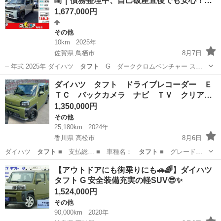
崎｜債務整理中、自己破産直後でも安心！…
1,677,000円
その他
10km
2025年
佐賀県 鳥栖市
8月7日
-- 年式 2025年 ダイハツ
タフト
G ダーククロムベンチャー スカ
イ…
佐賀
鳥栖市
その他
車両
ダイハツ タフト ドライブレコーダー Ｅ
ＴＣ バックカメラ ナビ ＴＶ クリア…
1,350,000円
その他
25,180km
2024年
香川県 高松市
8月6日
ダイハツ
タフト
■ 支払総… ■ 車種名：
タフト
■ グレード
名…
香川
高松市
その他
タフト
【アウトドアにも街乗りにも🚗🌈】ダイハツ
タフト G 安全装備充実の軽SUV😎✨
1,524,000円
その他
90,000km
2020年