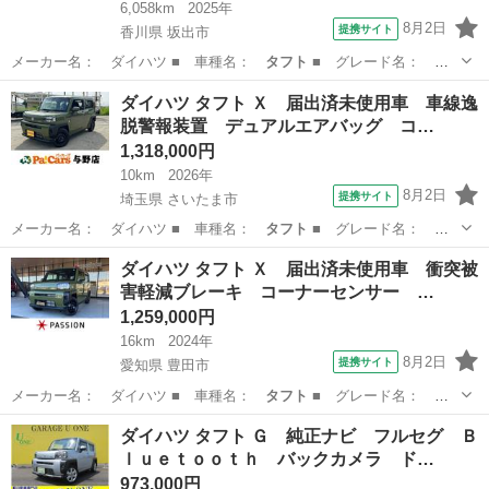
6,058km
2025年
8月2日
提携サイト
香川県 坂出市
メーカー名： ダイハツ ■ 車種名：
タフト
■ グレード名：
Ｇ クロムベンチャ…
香川
坂出市
ダイハツ
ダイハツ タフト Ｘ 届出済未使用車 車線逸
脱警報装置 デュアルエアバッグ コ…
1,318,000円
10km
2026年
8月2日
提携サイト
埼玉県 さいたま市
メーカー名： ダイハツ ■ 車種名：
タフト
■ グレード名：
Ｘ 届出済未使用車…
埼玉
さいたま市
ダイハツ
ダイハツ タフト Ｘ 届出済未使用車 衝突被
害軽減ブレーキ コーナーセンサー …
1,259,000円
16km
2024年
8月2日
提携サイト
愛知県 豊田市
メーカー名： ダイハツ ■ 車種名：
タフト
■ グレード名：
Ｘ 届出済未使用車…
愛知
豊田市
ダイハツ
ダイハツ タフト Ｇ 純正ナビ フルセグ Ｂ
ｌｕｅｔｏｏｔｈ バックカメラ ド…
973,000円