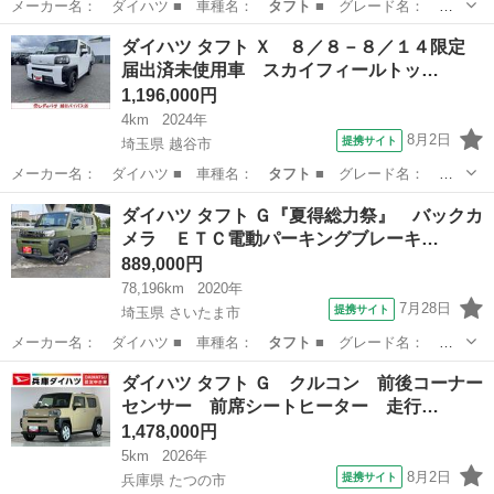
メーカー名： ダイハツ ■ 車種名：
タフト
■ グレード名：
Ｇ ガラスルーフ …
三重
四日市市
ダイハツ
ダイハツ タフト Ｘ ８／８－８／１４限定
届出済未使用車 スカイフィールトッ…
1,196,000円
4km
2024年
8月2日
提携サイト
埼玉県 越谷市
メーカー名： ダイハツ ■ 車種名：
タフト
■ グレード名：
Ｘ ８／８－８／１…
埼玉
越谷市
ダイハツ
ダイハツ タフト Ｇ『夏得総力祭』 バックカ
メラ ＥＴＣ電動パーキングブレーキ…
889,000円
78,196km
2020年
7月28日
提携サイト
埼玉県 さいたま市
メーカー名： ダイハツ ■ 車種名：
タフト
■ グレード名： Ｇ
『夏得総力祭』 …
埼玉
さいたま市
ダイハツ
ダイハツ タフト Ｇ クルコン 前後コーナー
センサー 前席シートヒーター 走行…
1,478,000円
5km
2026年
8月2日
提携サイト
兵庫県 たつの市