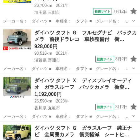
20,700km
2021年
7月12日
提携サイト
埼玉県 三郷市
メーカー名： ダイハツ ■ 車種名：
タフト
■ グレード名：
Ｇ 純正ナビ フル…
埼玉
三郷市
ダイハツ
ダイハツ タフト Ｇ フルセグナビ バックカ
メラ 前後ドラレコ 車検整備付 衝…
928,000円
98,518km
2021年
8月2日
提携サイト
滋賀県 野洲市
メーカー名： ダイハツ ■ 車種名：
タフト
■ グレード名：
Ｇ フルセグナビ …
滋賀
野洲市
ダイハツ
ダイハツ タフト Ｘ ディスプレイオーディ
オ ガラスルーフ バックカメラ 衝突…
1,192,000円
26,590km
2023年
8月2日
提携サイト
香川県 丸亀市
メーカー名： ダイハツ ■ 車種名：
タフト
■ グレード名：
Ｘ ディスプレイオ…
香川
丸亀市
ダイハツ
ダイハツ タフト Ｇ ガラスルーフ 純正ナ
ビ 全周囲カメラ 衝突軽減 シートヒ…