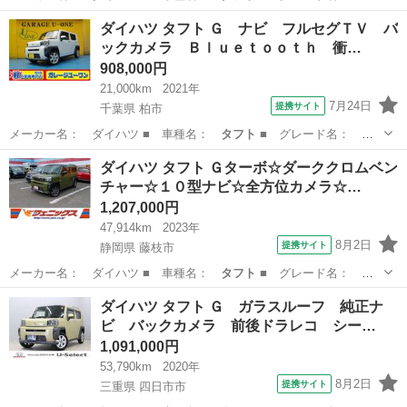
ターボ ガラスル…
岐阜
岐阜市
ダイハツ
ダイハツ タフト Ｇ ナビ フルセグＴＶ バ
ックカメラ Ｂｌｕｅｔｏｏｔｈ 衝…
908,000円
21,000km
2021年
7月24日
提携サイト
千葉県 柏市
メーカー名： ダイハツ ■ 車種名：
タフト
■ グレード名：
Ｇ ナビ フルセグ…
千葉
柏市
ダイハツ
ダイハツ タフト Ｇターボ☆ダーククロムベン
チャー☆１０型ナビ☆全方位カメラ☆…
1,207,000円
47,914km
2023年
8月2日
提携サイト
静岡県 藤枝市
メーカー名： ダイハツ ■ 車種名：
タフト
■ グレード名： Ｇ
ターボ☆ダークク…
静岡
藤枝市
ダイハツ
ダイハツ タフト Ｇ ガラスルーフ 純正ナ
ビ バックカメラ 前後ドラレコ シー…
1,091,000円
53,790km
2020年
8月2日
提携サイト
三重県 四日市市