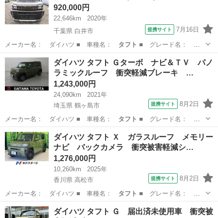
920,000円
22,646km
2020年
7月16日
提携サイト
千葉県 白井市
メーカー名： ダイハツ ■ 車種名：
タフト
■ グレード名： Ｇ
■ 排気量： …
千葉
白井市
ダイハツ
ダイハツ タフト Ｇターボ ナビ＆ＴＶ パノ
ラミックルーフ 衝突軽減ブレーキ …
1,243,000円
24,090km
2021年
8月2日
提携サイト
埼玉県 鶴ヶ島市
メーカー名： ダイハツ ■ 車種名：
タフト
■ グレード名： Ｇ
ターボ ナビ＆Ｔ…
埼玉
鶴ヶ島市
ダイハツ
ダイハツ タフト Ｘ ガラスルーフ メモリー
ナビ バックカメラ 衝突被害軽減シ…
1,276,000円
10,260km
2025年
8月2日
提携サイト
香川県 高松市
メーカー名： ダイハツ ■ 車種名：
タフト
■ グレード名：
Ｘ ガラスルーフ …
香川
高松市
ダイハツ
ダイハツ タフト Ｇ 届出済未使用車 衝突被