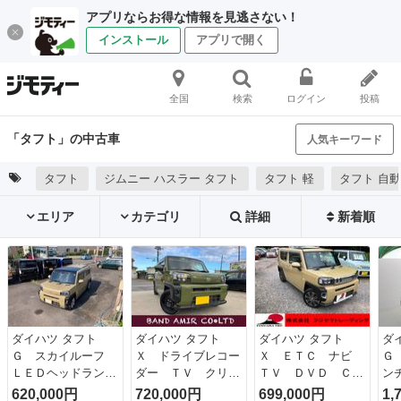
アプリならお得な情報を見逃さない！
インストール
アプリで開く
全国
検索
ログイン
投稿
「タフト」の中古車
人気キーワード
タフト
ジムニー ハスラー タフト
タフト 軽
タフト 自
エリア
カテゴリ
詳細
新着順
ダイハツ タフト
ダイハツ タフト
ダイハツ タフト
ダ
Ｇ スカイルーフ
Ｘ ドライブレコー
Ｘ ＥＴＣ ナビ
Ｇ
ＬＥＤヘッドラン
ダー ＴＶ クリア
ＴＶ ＤＶＤ Ｃ
ン
プ ＬＥＤフォグ
ランスソナー 衝突
Ｄ Ｂｌｕｅｔｏｏ
フ
620,000円
720,000円
699,000円
1,