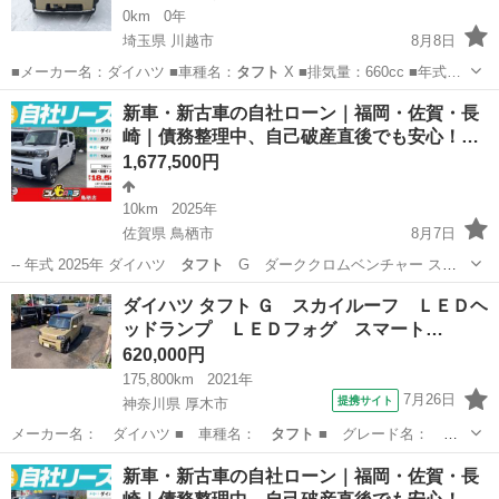
0km
0年
埼玉県 川越市
8月8日
■メーカー名：ダイハツ ■車種名：
タフト
X ■排気量：660cc ■年式…
埼玉
川越市
ダイハツ
タフト
新車・新古車の自社ローン｜福岡・佐賀・長
崎｜債務整理中、自己破産直後でも安心！…
1,677,500円
10km
2025年
佐賀県 鳥栖市
8月7日
-- 年式 2025年 ダイハツ
タフト
G ダーククロムベンチャー スカ
イ…
佐賀
鳥栖市
ダイハツ
車両
ダイハツ タフト Ｇ スカイルーフ ＬＥＤヘ
ッドランプ ＬＥＤフォグ スマート…
620,000円
175,800km
2021年
7月26日
提携サイト
神奈川県 厚木市
メーカー名： ダイハツ ■ 車種名：
タフト
■ グレード名：
Ｇ スカイルーフ …
神奈川
厚木市
ダイハツ
新車・新古車の自社ローン｜福岡・佐賀・長