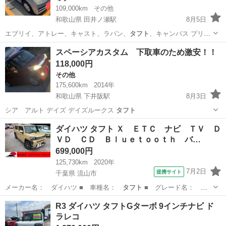
109,000km
その他
和歌山県 田井ノ瀬駅
8月5日
エブリイ、アトレー、キャスト、ラパン、
タフト
、キャンバス プリウ
ス、ヤリス、アク…
和歌山
和歌山市
田井ノ瀬駅
ミラ
スペーシアカスタム 下取車のため激安！！
118,000円
その他
175,600km
2014年
和歌山県 下井阪駅
8月3日
シア アルト デイズ デイズルークス
タフト
和歌山
岩出市
下井阪駅
その他
ダイハツ タフト Ｘ ＥＴＣ ナビ ＴＶ Ｄ
ＶＤ ＣＤ Ｂｌｕｅｔｏｏｔｈ バ…
699,000円
125,730km
2020年
7月2日
提携サイト
千葉県 流山市
メーカー名： ダイハツ ■ 車種名：
タフト
■ グレード名：
Ｘ ＥＴＣ ナビ …
千葉
流山市
ダイハツ
R3 ダイハツ タフトGターボ 9インチナビ ド
ラレコ