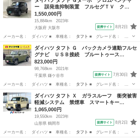
ダイハツ タフト Ｇターボ クロムベンチャ
ー 誤発進抑制装置 フルセグＴＶ ク…
1,550,000円
15,884km
2023年
8月2日
提携サイト
大阪府 大阪市
メーカー名： ダイハツ ■ 車種名：
タフト
■ グレード名： Ｇ
ターボ クロムベ…
大阪
大阪市
ダイハツ
ダイハツ タフト Ｇ バックカメラ連動フルセ
グナビ ＵＳＢ接続 ブルートゥース…
823,000円
98,768km
2021年
7月30日
提携サイト
千葉県 鎌ケ谷市
メーカー名： ダイハツ ■ 車種名：
タフト
■ グレード名：
Ｇ バックカメラ連…
千葉
鎌ケ谷市
ダイハツ
ダイハツ タフト Ｘ ガラスルーフ 衝突被害
軽減システム 禁煙車 スマートキー…
1,065,000円
19,550km
2023年
8月2日
提携サイト
山形県 鶴岡市
メーカー名： ダイハツ ■ 車種名：
タフト
■ グレード名：
Ｘ ガラスルーフ …