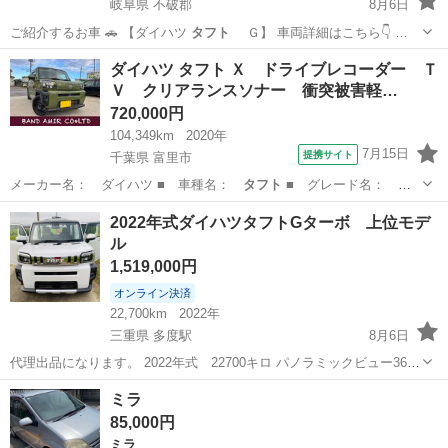
岐阜県 不破郡
8月6日
ご紹介するお車 🚗 【ダイハツ
タフト
Ｇ】 車両詳細はこちら👇 …
岐阜
不破郡
その他
ダイハツ タフト Ｘ ドライブレコーダー Ｔ
Ｖ クリアランスソナー 衝突被害軽…
720,000円
104,349km
2020年
7月15日
提携サイト
千葉県 富里市
メーカー名： ダイハツ ■ 車種名：
タフト
■ グレード名：
Ｘ ドライブレコー…
千葉
富里市
ダイハツ
2022年式ダイハツタフトGターボ 上位モデ
ル
1,519,000円
オンライン決済
22,700km
2022年
三重県 多度駅
8月6日
代理出品になります。 2022年式 22700キロ パノラミックビュー360°
カメラ付 車検2年付可能 下取り可能 値下げ交渉可能 現金引換又は銀
三重
桑名市
多度駅
ダイハツ
ミラ
行振込でお願い致します お気軽にメッセージお願いお願い致します！
85,000円
ミラ