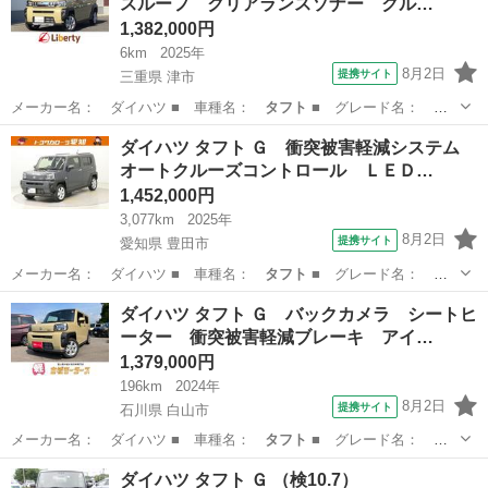
スルーフ クリアランスソナー クル…
1,382,000円
6km
2025年
8月2日
提携サイト
三重県 津市
メーカー名： ダイハツ ■ 車種名：
タフト
■ グレード名：
Ｇ クロムベンチャ…
三重
津市
ダイハツ
ダイハツ タフト Ｇ 衝突被害軽減システム
オートクルーズコントロール ＬＥＤ…
1,452,000円
3,077km
2025年
8月2日
提携サイト
愛知県 豊田市
メーカー名： ダイハツ ■ 車種名：
タフト
■ グレード名：
Ｇ 衝突被害軽減シ…
愛知
豊田市
ダイハツ
ダイハツ タフト Ｇ バックカメラ シートヒ
ーター 衝突被害軽減ブレーキ アイ…
1,379,000円
196km
2024年
8月2日
提携サイト
石川県 白山市
メーカー名： ダイハツ ■ 車種名：
タフト
■ グレード名：
Ｇ バックカメラ …
石川
白山市
ダイハツ
ダイハツ タフト Ｇ （検10.7）