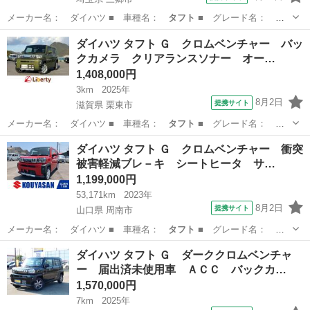
メーカー名： ダイハツ ■ 車種名：
タフト
■ グレード名： Ｇ
ターボ 純正ナビ…
埼玉
三郷市
ダイハツ
ダイハツ タフト Ｇ クロムベンチャー バッ
クカメラ クリアランスソナー オー…
1,408,000円
3km
2025年
8月2日
提携サイト
滋賀県 栗東市
メーカー名： ダイハツ ■ 車種名：
タフト
■ グレード名：
Ｇ クロムベンチャ…
滋賀
栗東市
ダイハツ
ダイハツ タフト Ｇ クロムベンチャー 衝突
被害軽減ブレ－キ シートヒータ サ…
1,199,000円
53,171km
2023年
8月2日
提携サイト
山口県 周南市
メーカー名： ダイハツ ■ 車種名：
タフト
■ グレード名：
Ｇ クロムベンチャ…
山口
周南市
ダイハツ
ダイハツ タフト Ｇ ダーククロムベンチャ
ー 届出済未使用車 ＡＣＣ バックカ…
1,570,000円
7km
2025年