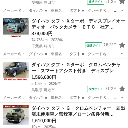
8月2日
提携サイト
愛知県 豊田市
メーカー名： ダイハツ ■ 車種名：
タフト
■ グレード名：
Ｇ ダーククロムベ…
愛知
豊田市
ダイハツ
ダイハツ タフト Ｘターボ ディスプレイオー
ディオ バックカメラ ＥＴＣ 社ア…
879,000円
74,786km
2022年
7月22日
提携サイト
千葉県 船橋市
メーカー名： ダイハツ ■ 車種名：
タフト
■ グレード名： Ｘ
ターボ ディスプ…
千葉
船橋市
ダイハツ
ダイハツ タフト Ｇターボ クロムベンチャ
ー スマートアシスト付き ディスプレ…
1,566,000円
5,196km
2025年
8月2日
提携サイト
鳥取県 境港市
メーカー名： ダイハツ ■ 車種名：
タフト
■ グレード名： Ｇ
ターボ クロムベ…
鳥取
境港市
ダイハツ
ダイハツ タフト Ｇ クロムベンチャー 届出
済未使用車／禁煙車／ローン条件付新…
1,610,000円
10km
2025年