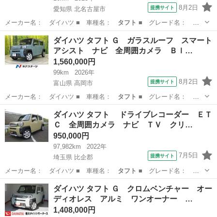
8月2日
提携サイト
愛知県 北名古屋市
メーカー名： ダイハツ ■ 車種名：
タフト
■ グレード名：
Ｇ クロムベンチャ…
愛知
北名古屋市
ダイハツ
ダイハツ タフト Ｇ ガラスルーフ スマート
アシスト ナビ 全周囲カメラ Ｂｌ…
1,560,000円
99km
2026年
8月2日
提携サイト
富山県 高岡市
メーカー名： ダイハツ ■ 車種名：
タフト
■ グレード名：
Ｇ ガラスルーフ …
富山
高岡市
ダイハツ
ダイハツ タフト ドライブレコーダー ＥＴ
Ｃ 全周囲カメラ ナビ ＴＶ クリ…
950,000円
97,982km
2022年
7月5日
提携サイト
埼玉県 比企郡
メーカー名： ダイハツ ■ 車種名：
タフト
■ グレード名：
ドライブレコーダ…
埼玉
比企郡
ダイハツ
ダイハツ タフト Ｇ クロムベンチャー オー
ディオレス アルミ ワンオーナー …
1,408,000円