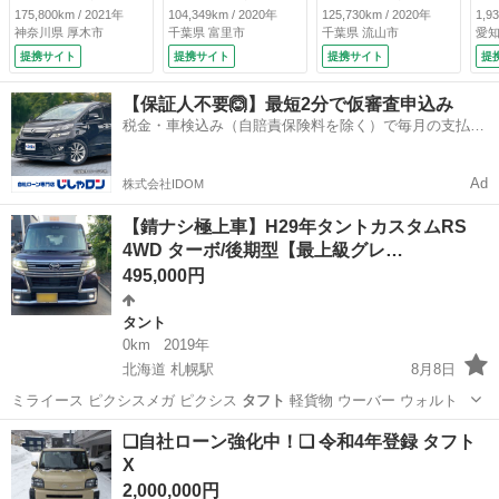
スマートキー ナ
被害軽減システム
ｔｈ バックカメ
リ
175,800km / 2021年
104,349km / 2020年
125,730km / 2020年
1,9
ビ テレビ バック
オートライト ＬＥ
ラ サンルーフ ド
ッ
神奈川県 厚木市
千葉県 富里市
千葉県 流山市
愛知
カメラ ＥＴＣ ド
Ｄヘッドランプ ス
ライブレコーダー
可
提携サイト
提携サイト
提携サイト
提
ラレコ （検10.1）
マートキー アイド
プッシュスタート
衝
リングストップ 電
スマートキー 電動
ム
【保証人不要🙆】最短2分で仮審査申込み
動格納ミラー サン
格納ミラー パワー
ン
税金・車検込み（自賠責保険料を除く）で毎月の支払額
ルーフ ＣＶＴ 盗
ウィンドウ （車検
ス
は一定の自社ローン🚗
難防止システム Ａ
整備付）
10
ＢＳ （検9.7）
Ad
株式会社IDOM
【錆ナシ極上車】H29年タントカスタムRS
4WD ターボ/後期型【最上級グレ…
495,000円
タント
0km
2019年
北海道 札幌駅
8月8日
ミライース ピクシスメガ ピクシス
タフト
軽貨物 ウーバー ウォルト
北海道
札幌市
札幌駅
タント
4WD
❑自社ローン強化中！❑ 令和4年登録 タフト
X
2,000,000円