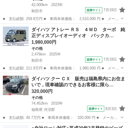
42,000km
2023年
7月19日
提携サイト
秋田市
■ 支払総額: 259.8万円 ■ 車両本体価格： 2,510,000 円 ■ メーカ
ー名： ダイハツ ■ 車種名： ロッキー ■ グレード名： プレミ
秋田
秋田市
その他
ダイハツ アトレー ＲＳ ４ＷＤ ターボ 純
アムＧ ワンオーナー 寒冷地 純正ディスプレイオーディオ バッ
正ディスプレイオーディオ バックカ…
クカメラ...
1,980,000円
その他
2,476km
2025年
7月19日
提携サイト
秋田市
■ 支払総額: 211.9万円 ■ 車両本体価格： 1,980,000 円 ■ メーカ
ー名： ダイハツ ■ 車種名： アトレー ■ グレード名： ＲＳ
秋田
秋田市
その他
ダイハツ クー ＣＸ 販売は福島県内にお住ま
４ＷＤ ターボ 純正ディスプレイオーディオ バックカメラ フル
いで，現車確認のできるお客様に限ら…
セグＴＶ...
320,000円
その他
74,452km
2010年
8月3日
提携サイト
福島県 河沼郡
■ 支払総額: 40.7万円 ■ 車両本体価格： 320,000 円 ■ メーカー
名： ダイハツ ■ 車種名： クー ■ グレード名： ＣＸ 販売は
福島
河沼郡
その他