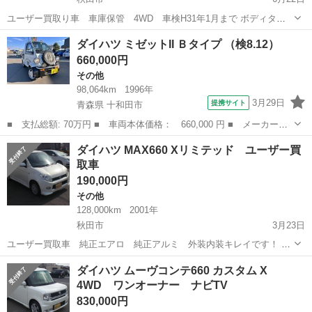
ユーザー買取り車 車庫保管 4WD 車検H31年1月まで ボディタイ
プ ハッチバック 駆動方式 4WD 色 黒 ハンドル 右 車台末尾番号 297
秋田
秋田市
その他
4WD
ダイハツ ミゼットII Ｂタイプ （検8.12）
ミッション コラム4AT...
660,000円
その他
98,064km
1996年
3月29日
提携サイト
青森県 十和田市
■ 支払総額: 70万円 ■ 車両本体価格： 660,000 円 ■ メーカー
名： ダイハツ ■ 車種名： ミゼットII ■ グレード名： Ｂタイプ
青森
十和田市
その他
ダイハツ MAX660 Xリミテッド ユーザー買
■ 排気量： 660cc ■ ドア枚数： 2D ■ ミッション： MT4...
取車
190,000円
その他
128,000km
2001年
秋田市
3月23日
ユーザー買取車 純正エアロ 純正アルミ 外装内装キレイです！ ボ
ディタイプ ハッチバック 駆動方式 2WD 色 真珠白 ハンドル 右 車台末
秋田
秋田市
その他
買取
ダイハツ ムーヴコンテ660 カスタム X
尾番号 604 ミッション イン...
4WD ワンオーナー ナビTV
830,000円