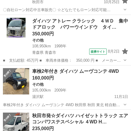
秋田市
10月25日
〇自社ローン対応中古車販売〇 ☆どなたでもローン対応可能
☆ １、勤続年数の短い方や自営業の方 ２、パートを
秋田
秋田市
その他
車両
ダイハツ アトレー クラシック ４ＷＤ 集中
される主婦の方や派遣社員の方 ３、自己破産等をされた方やローンが
ドアロック パワーウインドウ タイ…
組めない方 ４、他社様で...
350,000円
その他
108,950km
1998年
8月2日
提携サイト
青森県 青森市
■ 支払総額: 45万円 ■ 車両本体価格： 350,000 円 ■ メーカー
名： ダイハツ ■ 車種名： アトレー ■ グレード名： クラシッ
青森
青森市
その他
車検2年付き ダイハツ ムーヴコンテ 4WD
ク ４ＷＤ 集中ドアロック パワーウインドウ タイミングベルト
160,000円
交換済み 青森市...
その他
105,000km
2009年
湯沢駅
11月1日
車検2年付き ダイハツ ムーヴコンテ 4WD 秋田県 秋田 東北 軽自動車
ダイハツ ムーヴコンテ 年式 H22年、8月 車検 R9年10月26日 距離
秋田
湯沢市
湯沢駅
その他
ムーヴコンテ
秋田市発☆ダイハツ ハイゼットトラック エア
105,000km オートマ 純正ナビ付き、テレビ、Bluetooth...
コンパワステスペシャル ４WD H…
235,000円