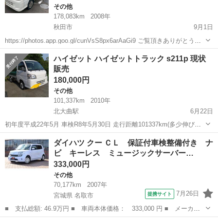
その他
178,083km
2008年
秋田市
9月1日
https://photos.app.goo.gl/cunVsS8px6arAaGi9 ご覧頂きありがとうご
ざいます。 ☆ こちらの商品は、秋田県市からの出品になります ☆ 当
秋田
秋田市
その他
ハイゼット ハイゼットトラック s211p 現状
店は低価格を維持する為に全商品、未整備...
販売
180,000円
その他
101,337km
2010年
北大曲駅
6月22日
初年度平成22年5月 車検R8年5月30日 走行距離101337km(多少伸びま
す) ワンセグ、ナビ 、パワステありのエアコン無しになります。 家の
秋田
大仙市
北大曲駅
その他
走行距離
ダイハツ クー ＣＬ 保証付車検整備付き ナ
じいさんが新車で購入して乗っていて、免許を返納し私が通勤や家の
ビ キーレス ミュージックサーバー…
片付けで乗っ...
333,000円
その他
70,177km
2007年
7月26日
提携サイト
宮城県 名取市
■ 支払総額: 46.9万円 ■ 車両本体価格： 333,000 円 ■ メーカー