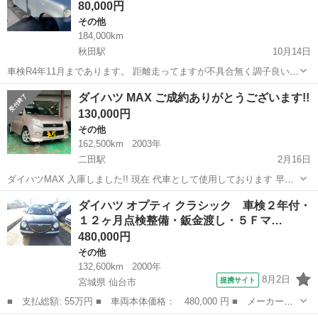
80,000円
その他
184,000km
秋田駅
10月14日
車検R4年11月まであります。 距離走ってますが不具合無く調子良いで
す。 走って曲がって止まってエアコン冷えてます。 現状販売なります
秋田
秋田市
秋田駅
その他
コンテ
ダイハツ MAX ご成約ありがとうございます!!
ので現車確認下さい。 個人分割不可です。 お支払い無く取り置きはお
130,000円
断りしてます。...
その他
162,500km
2003年
二田駅
2月16日
ダイハツMAX 入庫しました!! 現在 代車として使用しております 早急
で足代わりとして欲しい方 車検も来年の2月末まで付いてます！ ■車
秋田
潟上市
二田駅
その他
MAX
ダイハツ オプティ クラシック 車検２年付・
輌の状態については、 表記漏れ等もある場合がありますので、 なるべ
１２ヶ月点検整備・鈑金渡し・５Ｆマ…
く現車確認をお...
480,000円
その他
132,600km
2000年
8月2日
提携サイト
宮城県 仙台市
■ 支払総額: 55万円 ■ 車両本体価格： 480,000 円 ■ メーカー
名： ダイハツ ■ 車種名： オプティ ■ グレード名： クラシッ