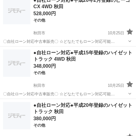
●自社ローン対応●平成20年2月登録のビーゴ
福島県内にお住まいで，現車確認のできるお客様に限らせて頂きま
CX 4WD 秋田
す。 ■ 排気...
528,000円
その他
秋田市
10月25日
〇自社ローン対応中古車販売〇 ☆どなたでもローン対応可能
☆ １、勤続年数の短い方や自営業の方 ２、パートを
秋田
秋田市
その他
ビーゴ
●自社ローン対応●平成15年登録のハイゼット
される主婦の方や派遣社員の方 ３、自己破産等をされた方やローンが
トラック 4WD 秋田
組めない方 ４、他社様で...
348,000円
その他
秋田市
10月25日
〇自社ローン対応中古車販売〇 ☆どなたでもローン対応可能
☆ １、勤続年数の短い方や自営業の方 ２、パートを
秋田
秋田市
その他
車両
●自社ローン対応●平成20年登録のハイゼット
される主婦の方や派遣社員の方 ３、自己破産等をされた方やローンが
トラック 秋田
組めない方 ４、他社様で...
380,000円
その他