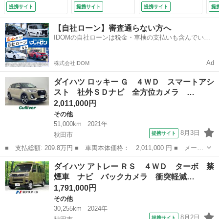
ＥＤオートライト
ル 両側電動スライ
ヒーター ＬＥＤヘ
提携サイト
提携サイト
提携サイト
提
シートヒーター 純
ドドア ドラレコ
ッドライト オート
正１７インチアルミ
ＥＴＣ コーナーセ
マチックハイビー
【自社ローン】審査通らない方へ
ホイール ステアリ
ンサー フルセグ
ム スマートキー
IDOMの自社ローンは税金・車検の支払いも含んでいる
ングスイッチ コー
オートハイビーム
ＵＳＢ入力端子 横
ので毎月の支払額は一定
ナーセンサー ＥＴ
レーンアシスト
滑り防止装置 （検
Ｃ （なし）
（車検整備付）
9.6）
Ad
株式会社IDOM
ダイハツ ロッキー Ｇ ４ＷＤ スマートアシ
スト 社外ＳＤナビ 全方位カメラ …
2,011,000円
その他
51,000km
2021年
8月3日
提携サイト
秋田市
■ 支払総額: 209.8万円 ■ 車両本体価格： 2,011,000 円 ■ メーカ
ー名： ダイハツ ■ 車種名： ロッキー ■ グレード名： Ｇ ４
秋田
秋田市
その他
ダイハツ アトレー ＲＳ ４ＷＤ ターボ 禁
ＷＤ スマートアシスト 社外ＳＤナビ 全方位カメラ レーダーク
煙車 ナビ バックカメラ 衝突軽減…
ルーズコ...
1,791,000円
その他
30,255km
2024年
8月2日
提携サイト