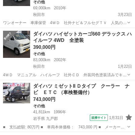
その他
69,000km
2010年
秋田市
3月23日
ワンオーナー 車庫保管 4ＷＤ 社外ナビ＆フルセグＴＶ 人気のコ
ンテ4ＷＤ入庫しました！ 車検Ｈ29年7月 ボディタイプ ハッチバック
秋田
秋田市
その他
4WD
ダイハツ ハイゼットカーゴ660 デラックス ハ
駆動方式 4WD 色 真珠白 ハンドル 右 ...
イルーフ 4WD 全塗装
390,000円
その他
83,000km
2002年
秋田市
1月22日
4ＷＤ マニュアル ハイルーフ 社外ＣＤ 外装同色塗装済みでキレ
イです！ ボディタイプ ハッチバック 駆動方式 4WD 色 白 ハンドル 右
秋田
秋田市
その他
4WD
ダイハツ ミゼットII Ｄタイプ クーラー ナ
車台末尾番号 412 ミッション...
ビ ＥＴＣ （車検整備付）
743,000円
その他
41,811km
1996年
1月31日
提携サイト
岩手県 九戸郡
■ 支払総額: 80万円 ■ 車両本体価格： 743,000 円 ■ メーカー
名： ダイハツ ■ 車種名： ミゼットII ■ グレード名： Ｄタイ
岩手
九戸郡
その他