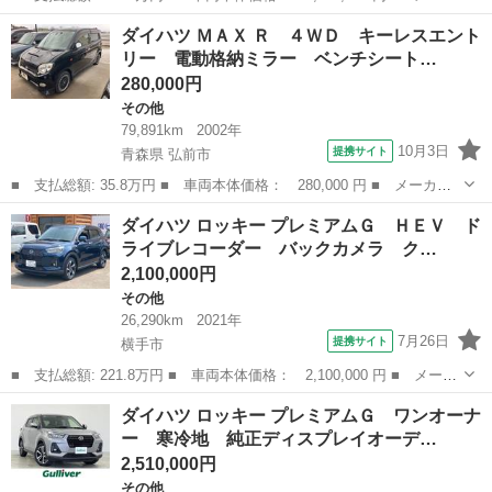
ー名： ダイハツ ■ 車種名： ロッキー ■ グレード名： プレミ
秋田
秋田市
その他
ダイハツ ＭＡＸ Ｒ ４ＷＤ キーレスエント
アムＧ ４ＷＤ 純正ナビ バックカメラ アラウンドビューモニタ
リー 電動格納ミラー ベンチシート…
ー フル...
280,000円
その他
79,891km
2002年
10月3日
提携サイト
青森県 弘前市
■ 支払総額: 35.8万円 ■ 車両本体価格： 280,000 円 ■ メーカー
名： ダイハツ ■ 車種名： ＭＡＸ ■ グレード名： Ｒ ４Ｗ
青森
弘前市
その他
ダイハツ ロッキー プレミアムＧ ＨＥＶ ド
Ｄ キーレスエントリー 電動格納ミラー ベンチシート ＡＴ ア
ライブレコーダー バックカメラ ク…
ルミホイール ...
2,100,000円
その他
26,290km
2021年
7月26日
提携サイト
横手市
■ 支払総額: 221.8万円 ■ 車両本体価格： 2,100,000 円 ■ メーカ
ー名： ダイハツ ■ 車種名： ロッキー ■ グレード名： プレミ
秋田
横手市
その他
ダイハツ ロッキー プレミアムＧ ワンオーナ
アムＧ ＨＥＶ ドライブレコーダー バックカメラ クリアランス
ー 寒冷地 純正ディスプレイオーデ…
ソナー ...
2,510,000円
その他