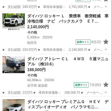
秋田市
■ 支払総額: 189.9万円 ■ 車両本体価格： 1,791,000 円 ■ メーカ
ー名： ダイハツ ■ 車種名： アトレー ■ グレード名： ＲＳ
秋田
秋田市
その他
ダイハツ ロッキー Ｌ 禁煙車 衝突軽減 寒
４ＷＤ ターボ 禁煙車 ナビ バックカメラ 衝突軽減 アダプテ
冷地仕様 ナビ バックカメラ ＥＴ…
ィブクル...
2,140,000円
その他
5,300km
2025年
8月2日
提携サイト
秋田市
■ 支払総額: 224.9万円 ■ 車両本体価格： 2,140,000 円 ■ メーカ
ー名： ダイハツ ■ 車種名： ロッキー ■ グレード名： Ｌ 禁
秋田
秋田市
その他
ダイハツ アトレー ＣＬ ４ＷＤ ５速マニュ
煙車 衝突軽減 寒冷地仕様 ナビ バックカメラ ＥＴＣ コーナ
アル （検10.6）
ーセンサ...
188,000円
その他
84,899km
2000年
7月20日
提携サイト
岩手県 紫波郡
■ 支払総額: 23万円 ■ 車両本体価格： 188,000 円 ■ メーカー
名： ダイハツ ■ 車種名： アトレー ■ グレード名： ＣＬ ４
岩手
紫波郡
その他
ダイハツ ロッキー プレミアムＧ ＨＥＶ デ
ＷＤ ５速マニュアル ■ 排気量： 660cc ■ ドア枚数： 5D ■ ミ
ィスプレイオーディオ パノラマモニ…
ッ...