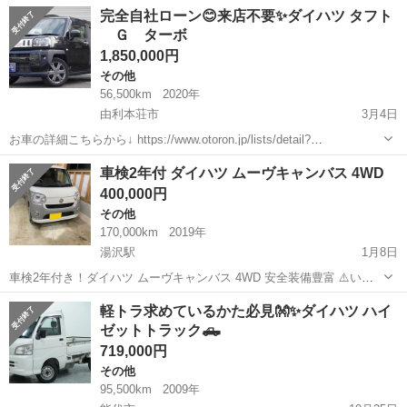
名： ダイハツ ■ 車種名： クー ■ グレード名： ＣＬ 保証付
宮城
名取市
その他
完全自社ローン😊来店不要✨ダイハツ タフト
車検整備付き ナビ キーレス ミュージックサーバー ■ 排気
Ｇ ターボ
量： 1300...
1,850,000円
その他
56,500km
2020年
由利本荘市
3月4日
お車の詳細こちらから↓ https://www.otoron.jp/lists/detail?
carno=043191 来店不要で全国対応中🗾(※沖縄/北海道/離島除く) 携帯
秋田
由利本荘市
その他
タフト
車検2年付 ダイハツ ムーヴキャンバス 4WD
さえあれば即日審査・契約もできちゃう✨...
400,000円
その他
170,000km
2019年
湯沢駅
1月8日
車検2年付き！ダイハツ ムーヴキャンバス 4WD 安全装備豊富 ⚠️いき
なり購入しないでください メーカー···ダイハツ DAIHATSU 車種···ム
秋田
湯沢市
湯沢駅
その他
ムーヴキャンバス
軽トラ求めているかた必見👐✨ダイハツ ハイ
ーヴキャンバス MOVE CANBUS グレード…G“メイクアップSA...
ゼットトラック🛻
719,000円
その他
95,500km
2009年