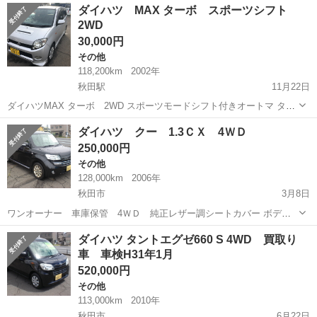
宮城
仙台市
その他
ダイハツ MAX ターボ スポーツシフト
ク 車検２年付・１２ヶ月点検整備・鈑金渡し・５Ｆマニュアル ■
2WD
排気量： 66...
30,000円
その他
118,200km
2002年
秋田駅
11月22日
ダイハツMAX ターボ 2WD スポーツモードシフト付きオートマ タイ
ミングベルト交換済 スチールホイール付スタッドレス有り 右後のドア
秋田
秋田市
秋田駅
その他
MAX
ダイハツ クー 1.3ＣＸ 4ＷＤ
ノブが破損してます。 車検を付けての引き渡しです。 お支払いは現金
250,000円
一括払いのみです。...
その他
128,000km
2006年
秋田市
3月8日
ワンオーナー 車庫保管 4ＷＤ 純正レザー調シートカバー ボディ
タイプ ハッチバック 駆動方式 4WD 色 黒 ハンドル 右 車台末尾番号
秋田
秋田市
その他
4WD
ダイハツ タントエグゼ660 S 4WD 買取り
785 ミッション コラムＡＴ 排気...
車 車検H31年1月
520,000円
その他
113,000km
2010年
秋田市
6月22日