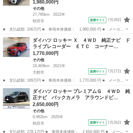
1,980,000円
その他
27,785km
2022年
7月28日
提携サイト
秋田市
■ 支払総額: 206万円 ■ 車両本体価格： 1,980,000 円 ■ メーカー
名： ダイハツ ■ 車種名： ロッキー ■ グレード名： プレミア
秋田
秋田市
その他
ダイハツ ロッキー Ｘ ４ＷＤ 純正ナビ ド
ムＧ ＨＥＶ ディスプレイオーディオ パノラマモニター ステア
ライブレコーダー ＥＴＣ コーナー…
リングスイ...
1,770,000円
その他
24,469km
2021年
7月27日
提携サイト
大館市
■ 支払総額: 189万円 ■ 車両本体価格： 1,770,000 円 ■ メーカー
名： ダイハツ ■ 車種名： ロッキー ■ グレード名： Ｘ ４Ｗ
秋田
大館市
その他
ダイハツ ロッキー プレミアムＧ ４ＷＤ 純
Ｄ 純正ナビ ドライブレコーダー ＥＴＣ コーナーセンサー Ｌ
正ナビ バックカメラ アラウンドビ…
ＥＤヘッド...
2,650,000円
その他
9,982km
2025年
7月26日
提携サイト
秋田市
■ 支払総額: 278.1万円 ■ 車両本体価格： 2,650,000 円 ■ メーカ