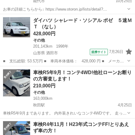
能代市
10月25日
お車の詳細こちらから↓ https://www.otoron.jp/lists/detail?
carno=040204 来店不要で全国対応中🗾(※沖縄/北海道/離島除く) 携帯
秋田
能代市
その他
オトロン
ダイハツ シャレード・ソシアル ポゼ ５速Ｍ
さえあれば即日審査・契約もできちゃう✨...
Ｔ （なし）
428,000円
その他
201,143km
1998年
7月26日
提携サイト
山形県 酒田市
■ 支払総額: 53.5万円 ■ 車両本体価格： 428,000 円 ■ メーカー
名： ダイハツ ■ 車種名： シャレード・ソシアル ■ グレード
山形
酒田市
その他
車検R5年9月！コンテ4WD!他社ローンお断り
名： ポゼ ５速ＭＴ ■ 排気量： 1500cc ■ ドア枚数： 4D
の方審査します！
■ ...
210,000円
その他
163,000km
秋田駅
4月25日
車検R5年9月まであります。 内外装きれいなコンテ4WDです。 走って
曲がって止まってエアコン冷えてます。 アイドリングストップ車で
秋田
秋田市
秋田駅
その他
コンテ
車検R4年11月！H23年式コンテFF!とりあえ
す。 現状販売なりますので現車確認お願いします。 現車確認や問い合
ず車の方！
わせは午前10時...