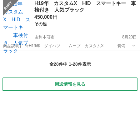
H19年 カスタムX HID スマートキー 車
プ クーラー ナビ ＥＴＣ ■ 排気量： 660cc ■ ドア枚数：
検付き 人気ブラック
2D ...
450,000円
その他
由利本荘市
8月20日
商品説明】 ☆H19年 ダイハツ ムーブ カスタムX 装備☆
キセノンライト☆オートエアコン☆スマートキー☆フォグランプ☆カ
秋田
由利本荘市
その他
カスタム
ロッツェリアＣＤデッキ☆純正アルミ 車両状態 ■当車両は業者間オー
全28件中 1-28件表示
クションから仕入れた...
周辺情報を見る