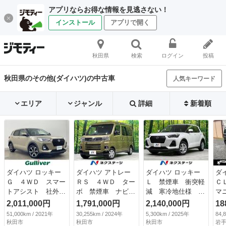
アプリならお得な情報を見逃さない！
インストール
アプリで開く
秋田県
検索
ログイン
投稿
秋田県のその他(ダイハツ)の中古車
人気キーワード
エリア
ジャンル
詳細
新着順
ダイハツ ロッキー
ダイハツ アトレー
ダイハツ ロッキー
ダ
Ｇ ４ＷＤ スマー
ＲＳ ４ＷＤ ター
Ｌ 禁煙車 衝突軽
Ｃ
トアシスト 社外Ｓ
ボ 禁煙車 ナビ
減 寒冷地仕様 ナ
マ
Ｄナビ 全方位カメ
バックカメラ 衝突
ビ バックカメラ
10
2,011,000円
1,791,000円
2,140,000円
18
ラ レーダークルー
軽減 アダプティブ
ＥＴＣ コーナーセ
51,000km / 2021年
30,255km / 2024年
5,300km / 2025年
84,
ズコントロール Ｌ
クルーズコントロー
ンサー 前席シート
秋田市
秋田市
秋田市
岩手