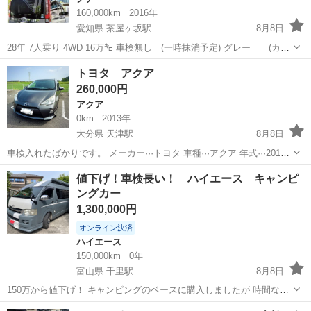
160,000km
2016年
愛知県 茶屋ヶ坂駅
8月8日
28年 7人乗り 4WD 16万㌔ 車検無し (一時抹消予定) グレー (カラ
ーNo.1H4) 純正ナビ地デジTV (走行中視聴可能) Bluetooth バックカメ
愛知
名古屋市
茶屋ヶ坂駅
ノア
トヨタ アクア
ラ 後席フリップダウンモニター ETC 前後ドライブ...
260,000円
アクア
0km
2013年
大分県 天津駅
8月8日
車検入れたばかりです。 メーカー···トヨタ 車種···アクア 年式···2013
型式···NHP10 色···グレー 走行距離···160000km 修復歴···修復歴なし 車
大分
宇佐市
天津駅
アクア
値下げ！車検長い！ ハイエース キャンピ
検有効期限2028年8月 禁煙車 純正ホイー...
ングカー
1,300,000円
オンライン決済
ハイエース
150,000km
0年
富山県 千里駅
8月8日
150万から値下げ！ キャンピングのベースに購入しましたが 時間なく
なったので現状にて出品します。 5人乗り リヤベット シンク キャン
富山
富山市
千里駅
ハイエース
キャンピング