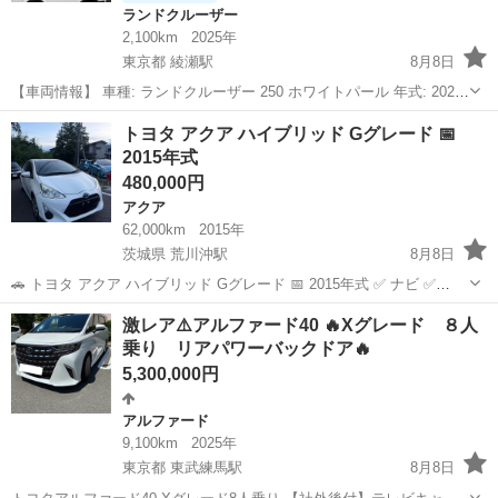
ランドクルーザー
2,100km
2025年
東京都 綾瀬駅
8月8日
【車両情報】 車種: ランドクルーザー 250 ホワイトパール 年式: 2025
年式 走行距離: 僅か 2100km 外装色: 人気のホワイトパール 内装: 希少
東京
足立区
綾瀬駅
ランドクルーザー
トヨタ アクア ハイブリッド Gグレード 📅
な黒革内装 (7人乗り) その他: ガラスコーティング済 / ...
2015年式
480,000円
アクア
62,000km
2015年
茨城県 荒川沖駅
8月8日
🚗 トヨタ アクア ハイブリッド Gグレード 📅 2015年式 ✅ ナビ ✅
Bluetooth ✅ ETC ✅ スマートキー ✅ 本革シート ✅ シートヒーター ✅
茨城
つくば市
荒川沖駅
アクア
ハイブリッド
激レア⚠️アルファード40 🔥Xグレード ８人
車内空気清浄機 装備充実のGグレードです✨
乗り リアパワーバックドア🔥
5,300,000円
アルファード
9,100km
2025年
東京都 東武練馬駅
8月8日