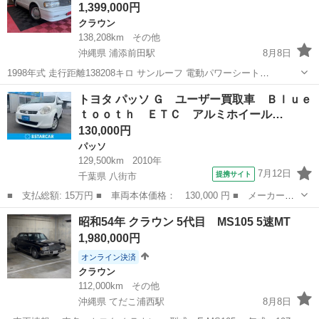
1,399,000円
クラウン
138,208km
その他
沖縄県 浦添前田駅
8月8日
1998年式 走行距離138208キロ サンルーフ 電動パワーシート
Bluetooth CD DVD フル純正 サビ腐食無し❗️ とても状態の良い車両と
沖縄
中頭郡
浦添前田駅
クラウン
車両
トヨタ パッソ Ｇ ユーザー買取車 Ｂｌｕｅ
なっております✨ バブル時代の高級車❗️乗り心地最高👍音静か👍 エア
ｔｏｏｔｈ ＥＴＣ アルミホイール…
コ...
130,000円
パッソ
129,500km
2010年
7月12日
提携サイト
千葉県 八街市
■ 支払総額: 15万円 ■ 車両本体価格： 130,000 円 ■ メーカー
名： トヨタ ■ 車種名： パッソ ■ グレード名： Ｇ ユーザー
千葉
八街市
パッソ
昭和54年 クラウン 5代目 MS105 5速MT
買取車 Ｂｌｕｅｔｏｏｔｈ ＥＴＣ アルミホイール ■ 排気
1,980,000円
量： 1300cc...
オンライン決済
クラウン
112,000km
その他
沖縄県 てだこ浦西駅
8月8日