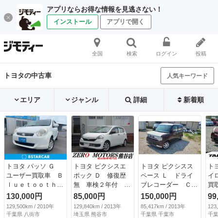
アプリならお得な情報を見逃さない！
インストール
アプリで開く
全国
検索
ログイン
投稿
トヨタの中古車
人気キーワード
エリア
ジャンル
詳細
新着順
トヨタ パッソ Ｇ
トヨタ ピクシスエ
トヨタ ピクシスス
ト
ユーザー買取車 Ｂ
ポック Ｄ 修復歴
ペース Ｌ ドライ
イ
ｌｕｅｔｏｏｔｈ
無 車検２年付 Ｃ
ブレコーダー Ｃ
買
ＥＴＣ アルミホイ
Ｄ ラジオ ＥＴ
Ｄ スマートキー
Ｔ
130,000円
85,000円
150,000円
99
ール （検9.9）
Ｃ フルフラット
ツートンカラー タ
ｏ
129,500km / 2010年
129,840km / 2013年
85,417km / 2013年
123
ドアバイザー ライ
イヤホイール１４イ
Ｘ
千葉県 八街市
埼玉県 熊谷市
千葉県 千葉市
千葉