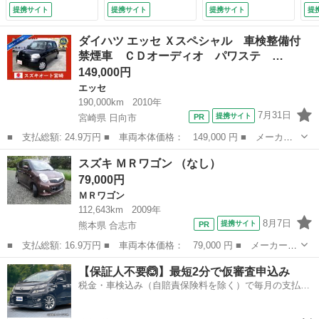
トレベライザー ア
ンチ 走行距離８５
ミ
提携サイト
提携サイト
提携サイト
提
ルミホイール ＡＢ
０００キロ （車検
ン
Ｓ タイミングチェ
整備付）
ト
ダイハツ エッセ Ｘスペシャル 車検整備付
ーン式 フロアマッ
ス
禁煙車 ＣＤオーディオ パワステ …
ト エアバッグ
ー
149,000円
（なし）
8.
エッセ
190,000km
2010年
7月31日
提携サイト
宮崎県 日向市
■ 支払総額: 24.9万円 ■ 車両本体価格： 149,000 円 ■ メーカー
名： ダイハツ ■ 車種名： エッセ ■ グレード名： Ｘスペシャ
宮崎
日向市
エッセ
車両
スズキ ＭＲワゴン （なし）
ル 車検整備付 禁煙車 ＣＤオーディオ パワステ エアコン キ
79,000円
－レス 盗難...
ＭＲワゴン
112,643km
2009年
8月7日
提携サイト
熊本県 合志市
■ 支払総額: 16.9万円 ■ 車両本体価格： 79,000 円 ■ メーカー
名： スズキ ■ 車種名： ＭＲワゴン ■ グレード名： ■ 排気
熊本
合志市
ＭＲワゴン
車両
【保証人不要🙆】最短2分で仮審査申込み
量： 660cc ■ ドア枚数： 5D ■ ミッション： AT4速 ■ 店...
税金・車検込み（自賠責保険料を除く）で毎月の支払額
は一定の自社ローン🚗