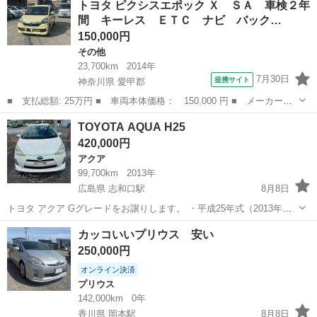
トヨタ ピクシスエポック Ｘ ＳＡ 車検２年
ピング登録 車検令和9年１２月まで 走行距離約15万キロ 平成20年式
間 キーレス ＥＴＣ ナビ バック…
ガソリン2wd...
150,000円
その他
23,700km
2014年
7月30日
提携サイト
神奈川県 愛甲郡
■ 支払総額: 25万円 ■ 車両本体価格： 150,000 円 ■ メーカー
名： トヨタ ■ 車種名： ピクシスエポック ■ グレード名：
神奈川
愛甲郡
その他
TOYOTA AQUA H25
Ｘ ＳＡ 車検２年間 キーレス ＥＴＣ ナビ バックカメラ ド
420,000円
ライブレコーダー ...
アクア
99,700km
2013年
広島県 志和口駅
8月8日
トヨタ アクア Gグレードをお譲りします。 ・平成25年式（2013年）
・グレード：G ・走行距離：99,700km ・AT（オートマ） ・ハイブリ
広島
安芸高田市
志和口駅
アクア
カッコいいプリウス 安い
ッド車 ・車検2年付き ・ETC付き ・内装・外装ともに綺麗です ・エ
250,000円
ン...
オンライン決済
プリウス
142,000km
0年
香川県 岡本駅
8月8日