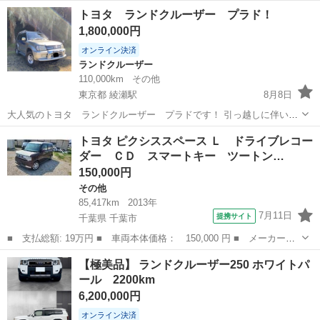
キロと浅いです 外装内装は使用感は有りますが全然まだ綺麗です 真剣
兵庫
姫路市
姫路駅
その他
ライズ
トヨタ ランドクルーザー プラド！
に購入希望の方のみ質問下さい まだ少しローンが有りますが購入者が
1,800,000円
居れば支払って所有...
オンライン決済
ランドクルーザー
110,000km
その他
東京都 綾瀬駅
8月8日
大人気のトヨタ ランドクルーザー プラドです！ 引っ越しに伴い出
品しました。 車検は2027年2月まであります！！ 走行距離
東京
足立区
綾瀬駅
ランドクルーザー
プラド
トヨタ ピクシススペース Ｌ ドライブレコー
110000kmくらい ガソリン車 サンルーフ付 走行距離 11万キロ 乗
ダー ＣＤ スマートキー ツートン…
車人数 ...
150,000円
その他
85,417km
2013年
7月11日
提携サイト
千葉県 千葉市
■ 支払総額: 19万円 ■ 車両本体価格： 150,000 円 ■ メーカー
名： トヨタ ■ 車種名： ピクシススペース ■ グレード名：
千葉
千葉市
その他
【極美品】 ランドクルーザー250 ホワイトパ
Ｌ ドライブレコーダー ＣＤ スマートキー ツートンカラー タ
ール 2200km
イヤホイール１４イ...
6,200,000円
オンライン決済