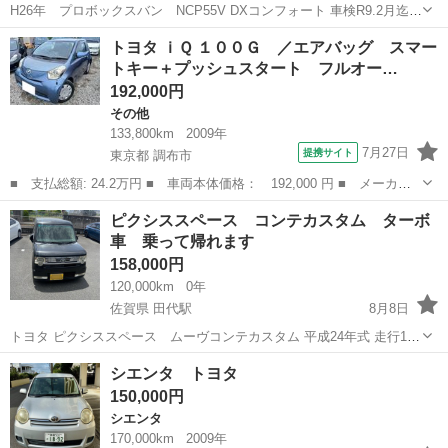
H26年 プロボックスバン NCP55V DXコンフォート 車検R9.2月迄
ふ トヨタ純正色 スモーキーブルー（8X0）全塗装 ナビ、ETC、エ
北海道
札幌市
プロボックス
トヨタ ｉＱ １００Ｇ ／エアバッグ スマー
ンジンスターター ルーフキャリア、デイトナスチール14インチ、LED
トキー＋プッシュスタート フルオー…
ヘッド...
192,000円
その他
133,800km
2009年
7月27日
提携サイト
東京都 調布市
■ 支払総額: 24.2万円 ■ 車両本体価格： 192,000 円 ■ メーカー
名： トヨタ ■ 車種名： ｉＱ ■ グレード名： １００Ｇ ／エ
東京
調布市
その他
ピクシススペース コンテカスタム ターボ
アバッグ スマートキー＋プッシュスタート フルオートエアコン
車 乗って帰れます
レザーステア...
158,000円
120,000km
0年
佐賀県 田代駅
8月8日
トヨタ ピクシススペース ムーヴコンテカスタム 平成24年式 走行12
万キロ代 多少伸びます 車検令和9年6月まで ターボ 走る曲がる止ま
佐賀
鳥栖市
田代駅
トヨタ
シエンタ トヨタ
る問題ありません エアコン効きます 不具合は今のところ感じられませ
150,000円
ん オイル漏れなど...
シエンタ
170,000km
2009年