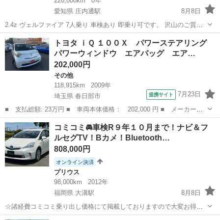
220,000km
0年
愛知県 庄内通駅
8月8日
2.4z ヴェルファイア 7人乗り 車検あり 即乗り可です。 沢山のご質問
ありがとうございます。 そのため、限界値下げで お早い方優先致しま
愛知
名古屋市
庄内通駅
ヴェルファイア
トヨタ ｉＱ １００Ｘ パワーステアリング
す。 ご覧いただきありがとうございます(^^) トラブル防止のため、最
パワーウィンドウ エアバッグ エア…
後までお読...
202,000円
その他
118,915km
2009年
7月23日
提携サイト
埼玉県 春日部市
■ 支払総額: 23万円 ■ 車両本体価格： 202,000 円 ■ メーカー
名： トヨタ ■ 車種名： ｉＱ ■ グレード名： １００Ｘ パワ
埼玉
春日部市
その他
コミコミ🚘車検R９年１０月まで！ナビ＆フ
ーステアリング パワーウィンドウ エアバッグ エアコン キーレ
ルセグTV！Bカメ！Bluetooth…
ス スペアキー ...
808,000円
オンライン決済
プリウス
98,000km
2012年
福岡県 大溝駅
8月8日
☆諸経費コミコミ乗り出し価格にて掲載しておりますので大変お得で
す！ ☆令和8年度自動車税も込みの金額です！ ☆他にもお得な在庫車
福岡
筑後市
大溝駅
プリウス
車両