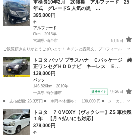
車検長10年2月 20後期 アルファード 25
ノラミックビューモニター サンルーフ コーナーポール リヤマフラ...
年式 グレードS 人気の黒 …
395,000円
アルファード
0km
2013年
宮城県 仙台市
8月8日
ご観覧頂きありがとうございます！ キチンと説明文、プロフィール読
んで理解されてからコメントしてください！ 定型文や挨拶無い人、常
宮城
仙台市
アルファード
グレー
トヨタ パッソ プラスハナ Ｃパッケージ 純
識無い人などには返答しませんので 車両説明です！ 平成25年式 ア
正ワンセグＨＤＤナビ キーレス Ｅ…
ルファード グレード...
139,000円
パッソ
146,826km
2010年
7月26日
提携サイト
千葉県 袖ケ浦市
■ 支払総額: 23.3万円 ■ 車両本体価格： 139,000 円 ■ メーカー
名： トヨタ ■ 車種名： パッソ ■ グレード名： プラスハナ
千葉
袖ケ浦市
パッソ
トヨタ ７０VOXY【ヴォクシー】ZS 車検残
Ｃパッケージ 純正ワンセグＨＤＤナビ キーレス ＥＴＣ 社外１
１年 【月々払いにも対応】
４インチアル...
378,000円