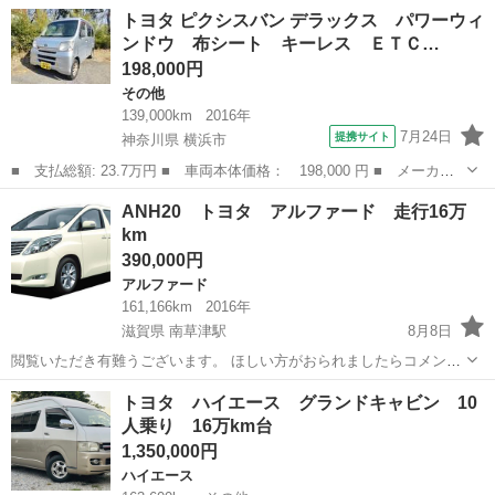
令和9年11月 型式、:DAA-ZVW30 平成: 2013年3月 初回登録 室内はす
神奈川
愛甲郡
番田駅
プリウス
トヨタ ピクシスバン デラックス パワーウィ
っきりと清潔に保たれています。 センサー利用可能 ...
ンドウ 布シート キーレス ＥＴＣ…
198,000円
その他
139,000km
2016年
7月24日
提携サイト
神奈川県 横浜市
■ 支払総額: 23.7万円 ■ 車両本体価格： 198,000 円 ■ メーカー
名： トヨタ ■ 車種名： ピクシスバン ■ グレード名： デラッ
神奈川
横浜市
その他
ANH20 トヨタ アルファード 走行16万
クス パワーウィンドウ 布シート キーレス ＥＴＣ ■ 排気
km
量： 660c...
390,000円
アルファード
161,166km
2016年
滋賀県 南草津駅
8月8日
閲覧いただき有難うございます。 ほしい方がおられましたらコメント
お願いします。 とりあえずの足や家族の送迎などにはちょうど良いと
滋賀
草津市
南草津駅
アルファード
ミッション
トヨタ ハイエース グランドキャビン 10
思います。 外装、内装も特に目立った傷や汚れはありません。 車検も
人乗り 16万km台
特に問...
1,350,000円
ハイエース