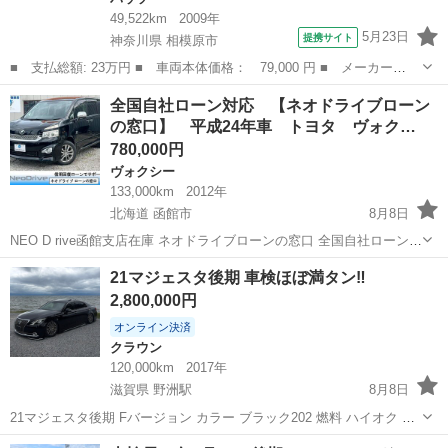
49,522km
2009年
5月23日
提携サイト
神奈川県 相模原市
■ 支払総額: 23万円 ■ 車両本体価格： 79,000 円 ■ メーカー
名： トヨタ ■ 車種名： パッソ ■ グレード名： Ｘ イロド
神奈川
相模原市
パッソ
全国自社ローン対応 【ネオドライブローン
リ 車検２年付き ＳＤナビ ワンセグＴＶ ＥＴＣ キーレスキ
の窓口】 平成24年車 トヨタ ヴォク…
ー ヘッドライトレベラ...
780,000円
ヴォクシー
133,000km
2012年
北海道 函館市
8月8日
NEO D rive函館支店在庫 ネオドライブローンの窓口 全国自社ローン
ローンに自信のないお客様必見‼︎ ☆マイネオオートローン（自社ロー
北海道
函館市
ヴォクシー
ローン
21マジェスタ後期 車検ほぼ満タン‼️
ン仮審査サイト）☆ https://my.neo...
2,800,000円
オンライン決済
クラウン
120,000km
2017年
滋賀県 野洲駅
8月8日
21マジェスタ後期 Fバージョン カラー ブラック202 燃料 ハイオク 年
式 平成29年式 排気量 3.5 FR 2駆 修復歴なし 不具合なし 【外装】 パ
滋賀
野洲市
野洲駅
クラウン
マジェスタ