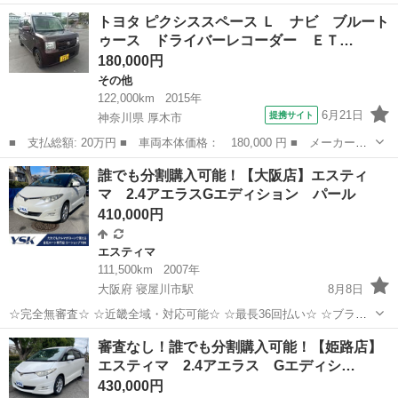
ります。 車検令和9年 ３月 走行距離 125000km 今年の税金は支払
沖縄
宜野湾市
浦添前田駅
その他
トヨタ ピクシススペース Ｌ ナビ ブルート
い済みです。 カムリ取り扱い説明書 フロント等ガリ傷や右ミラーの下
ゥース ドライバーレコーダー ＥＴ…
のプ...
180,000円
その他
122,000km
2015年
6月21日
提携サイト
神奈川県 厚木市
■ 支払総額: 20万円 ■ 車両本体価格： 180,000 円 ■ メーカー
名： トヨタ ■ 車種名： ピクシススペース ■ グレード名：
神奈川
厚木市
その他
誰でも分割購入可能！【大阪店】エスティ
Ｌ ナビ ブルートゥース ドライバーレコーダー ＥＴＣ・タイミ
マ 2.4アエラスGエディション パール
ングチェーン式・Ｃ...
410,000円
エスティマ
111,500km
2007年
大阪府 寝屋川市駅
8月8日
☆完全無審査☆ ☆近畿全域・対応可能☆ ☆最長36回払い☆ ☆ブラッ
クOK☆ ☆保証人・保証会社不要☆ ☆頭金・初期費用不要☆ ☆在籍確
大阪
寝屋川市
寝屋川市駅
エスティマ
車両
審査なし！誰でも分割購入可能！【姫路店】
認不要☆ ☆収入証明書不要☆ ●車両情報● 車種：...
エスティマ 2.4アエラス Gエディシ…
430,000円