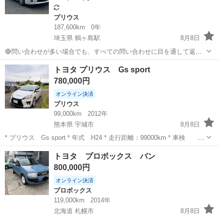
プリウス
187,600km
0年
埼玉県 鶴ヶ島駅
8月8日
🔴問い合わせが多い場合でも、すべての問い合わせに目を通して返信
しておりますので、気にせずお気軽にお問い合わせください😊 ◆出品
埼玉
川越市
鶴ヶ島駅
プリウス
車両
トヨタ プリウス Gs sport
番号◆ M6D0819 ◆支払い総額◆ 39.8万円 ローン可能！ 提携ロー...
780,000円
オンライン決済
プリウス
99,000km
2012年
熊本県 宇城市
8月8日
* プリウス Gs sport * 年式 H24 * 走行距離：99000km * 車検 ：
R8年12月26日 * ETC * Bluetooth * バック カメラ * 20インチ ホイー
熊本
宇城市
プリウス
トヨタ プロボックス バン
ル * リヤ スポーイラ * t...
800,000円
オンライン決済
プロボックス
119,000km
2014年
北海道 札幌市
8月8日