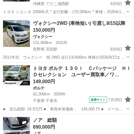
沖縄県 てだこ浦西駅
8月8日
トヨタ シエンタ 2009年式 * 走行距離：170,000km * 車検：2026年12
月まで * オイル交換済み（約半年前） * バッテリー交換済み（約半年
沖縄
宜野湾市
てだこ浦西駅
シエンタ
ヴォクシー2WD (車検短い) 引渡し8/15以降
前） * 今年度自動車税込み * ETC付き * パワースライ...
150,000円
ヴォクシー
131,400km
2011年
長野県 宮田駅
8月8日
2011年式 ヴォクシー 煌 2WD 走行131400km 車検が2026/8/23まで
です。 8人乗り ETC有り オーディオレス リモコンエンジンスタータ
長野
上伊那郡
宮田駅
ヴォクシー
トヨタ ポルテ １３０ｉ Ｃパッケージ ＨＩ
ー付き ルーフキャリアはフットパーツのみお付けします。 (バーな
Ｄセレクション ユーザー買取車／ワ…
し...
149,000円
ポルテ
62,300km
2009年
7月28日
提携サイト
千葉県 千葉市
■ 支払総額: 24.9万円 ■ 車両本体価格： 149,000 円 ■ メーカー
名： トヨタ ■ 車種名： ポルテ ■ グレード名： １３０ｉ Ｃ
千葉
千葉市
ポルテ
ノア 総額
パッケージ ＨＩＤセレクション ユーザー買取車／ワンオーナー／
690,000円
純正カーオー...
ノア