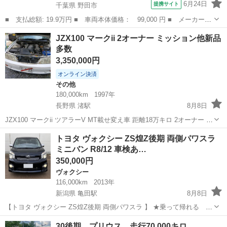
6月24日
提携サイト
千葉県 野田市
■ 支払総額: 19.9万円 ■ 車両本体価格： 99,000 円 ■ メーカー
名： トヨタ ■ 車種名： ピクシススペース ■ グレード名：
千葉
野田市
その他
JZX100 マークii 2オーナー ミッション他新品
Ｘ ユーザー買取車 ナビ バックカメラ ＥＴＣ ＴＶ オートエ
多数
アコン キーレス...
3,350,000円
オンライン決済
その他
180,000km
1997年
長野県 渚駅
8月8日
JZX100 マークii ツアラーV MT載せ変え車 距離18万キロ 2オーナー ミ
ッション、タイベル、プーリー、カムシャフトオイルシール、ウォー
長野
松本市
渚駅
その他
トヨタ ヴォクシー ZS煌Z後期 両側パワスラ
ターポンプ新品 不具合特にありません。乗って帰れます。 エアコンも
ミニバン R8/12 車検あ…
効きます。...
350,000円
ヴォクシー
116,000km
2013年
新潟県 亀田駅
8月8日
【トヨタ ヴォクシー ZS煌Z後期 両側パワスラ 】 ★乗って帰れる 人
気のヴォクシー 70最終型 中古相場 まだまだ人気で60万前後です。
新潟
新潟市
亀田駅
ヴォクシー
30後期 プリウス 走行70,000キロ