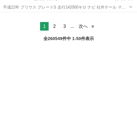
平成22年 プリウス グレードS 走行142000キロ ナビ 社外テール マフ
ラー ツーリングホイール エアロ いい感じにカスタムされてるプリウ
香川
高松市
岡本駅
プリウス
スです。 車検ありません。
1
2
3
...
次へ
全260549件中 1-50件表示