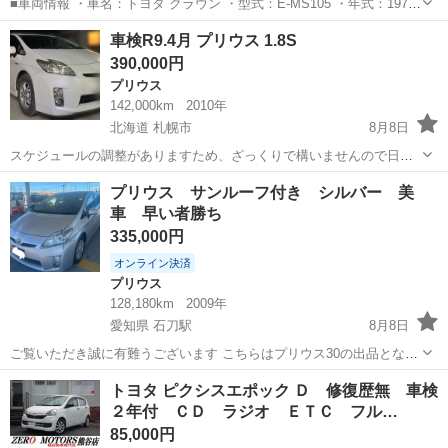
■車両情報 ・車名：トヨタ クラウン ・型式：E-MS105 ・年式：1979
年 s54 ・排気量：2000cc ・ミッション：5速MT ・車検：令和9年10
沖縄
沖縄市
てだこ浦西駅
クラウン
エンジン
車検R9.4月 プリウス 1.8S
月まで ・走行距離：11万km（使用中のため増加） ⸻ ■車両...
390,000円
プリウス
142,000km
2010年
北海道 札幌市
8月8日
スケジュールの調整がありますため、ざっくりで構いませんので日時
の【指定】をお願いします 例:〇〇日の〇〇時頃可能ですか？など 土
北海道
札幌市
プリウス
プリウス サンルーフ付き シルバー 美
日祝日関係なく18時〜深夜まで事前に相談で毎日現車確認可能 【例外
車 早い者勝ち
なくそれ以前の対応は一切でき...
335,000円
オンライン決済
プリウス
128,180km
2009年
愛知県 石刀駅
8月8日
ご覧いただき誠に有難うございます こちらはプリウス30の出品となり
ます ユーザー買取車となります ！！車輌情報！！ 初年度登録 平成
愛知
一宮市
石刀駅
プリウス
トヨタ ピクシスエポック Ｄ 修復歴無 車検
21年6月 走行距離 １２８１８０キロ 車検 ...
２年付 ＣＤ ラジオ ＥＴＣ フル…
85,000円