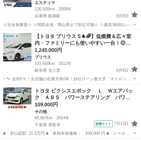
エスティマ
126,500km
2008年
兵庫県 姫路駅
8月8日
☆完全無審査☆ ☆関西全域・岡山県まで対応可能☆ ☆最長36回払い☆
☆ブラックOK☆ ☆保証人・保証会社不要☆ ☆頭金・初期費用不要☆
兵庫
姫路市
姫路駅
エスティマ
車両
【トヨタ プリウス S🌵🌈】低燃費＆広々室
☆在籍確認不要☆ ☆収入証明書...
内・ファミリーにも使いやすい一台！😊…
1,245,000円
プリウス
101,500km
2012年
岐阜県 安八郡
8月8日
✨🐾 金利0％！全店舗の在庫共有OK！自社ローン最大手「オトロン」
🐾✨ こんなお悩みはありませんか？🤔 ✅ 勤続年数が短い ✅ パー
岐阜
安八郡
プリウス
車両
トヨタ ピクシスエポック Ｌ Ｗエアバッ
ト・アルバイト勤務 ✅ 派遣社員・自営業 ✅ 専業主婦（主夫） ✅ 自
ク ＡＢＳ パワーステアリング パワ…
己破産...
109,000円
その他
85,667km
2014年
7月13日
提携サイト
千葉県 香取市
■ 支払総額: 21.6万円 ■ 車両本体価格： 109,000 円 ■ メーカー
名： トヨタ ■ 車種名： ピクシスエポック ■ グレード名：