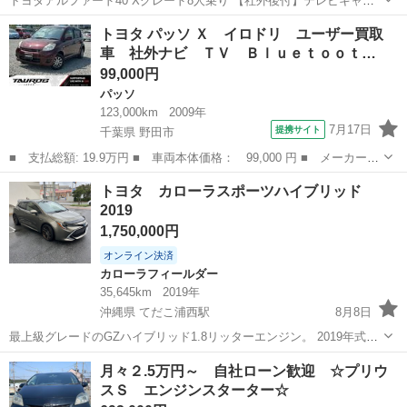
トヨタアルファード40 Xグレード8人乗り 【社外後付】テレビキャン
セラー＆HDMI 【社外後付】リアゲートパワーバックドア電動 【社外
東京
練馬区
東武練馬駅
アルファード
トヨタ パッソ Ｘ イロドリ ユーザー買取
後付】 断熱スモークフィルム 型式 6AA-AAHH40W 初度登録 令和...
車 社外ナビ ＴＶ Ｂｌｕｅｔｏｏｔ…
99,000円
パッソ
123,000km
2009年
7月17日
提携サイト
千葉県 野田市
■ 支払総額: 19.9万円 ■ 車両本体価格： 99,000 円 ■ メーカー
名： トヨタ ■ 車種名： パッソ ■ グレード名： Ｘ イロド
千葉
野田市
パッソ
トヨタ カローラスポーツハイブリッド
リ ユーザー買取車 社外ナビ ＴＶ Ｂｌｕｅｔｏｏｔｈ ＩＳＯ
2019
ＦＩＸ対応 社外...
1,750,000円
オンライン決済
カローラフィールダー
35,645km
2019年
沖縄県 てだこ浦西駅
8月8日
最上級グレードのGZハイブリッド1.8リッターエンジン。 2019年式。
走行距離~35,645~キロ。 社外品ステアリングとマフラー。 ドライブ
沖縄
沖縄市
てだこ浦西駅
カローラフィールダー
月々２.5万円～ 自社ローン歓迎 ☆プリウ
レコーダー CarPlayとAndroid Auto対応。 WORKエモーショ...
スＳ エンジンスターター☆