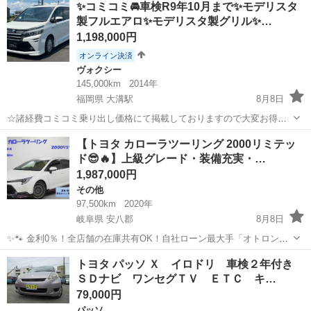
✨コミコミ🚘車検R9年10月まで✨モデリスタ
両多数御座いますので宜しければ1度プロフィール欄よりご覧下さい！
製フルエアロ✨モデリスタ製グリル✨…
☆掲載...
1,198,000円
オンライン決済
ヴォクシー
145,000km
2014年
福岡県 大溝駅
8月8日
☆諸経費コミコミ乗り出し価格にて掲載しておりますので大変お得で
す！ ☆令和8年度自動車税も込みの金額です！ ☆車庫証明申請費用＋
福岡
筑後市
大溝駅
ヴォクシー
【トヨタ カローラツーリング 2000リミテッ
登録費用として税込み33000円頂戴しております。予めご了承くださ
ド😎🔥】上級グレード・装備充実・…
い。 ☆...
1,987,000円
その他
97,500km
2020年
岐阜県 安八郡
8月8日
✨🐾 金利0％！全店舗の在庫共有OK！自社ローン最大手「オトロン」
🐾✨ こんなお悩みはありませんか？🤔 ✅ 勤続年数が短い ✅ パー
岐阜
安八郡
その他
トヨタ パッソ Ｘ イロドリ 車検２年付き
ト・アルバイト勤務 ✅ 派遣社員・自営業 ✅ 専業主婦（主夫） ✅ 自
ＳＤナビ ワンセグＴＶ ＥＴＣ キ…
己破産...
79,000円
パッソ