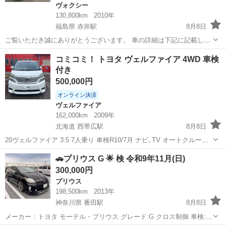
ヴォクシー
130,800km
2010年
福島県 赤井駅
8月8日
ご覧いただき誠にありがとうございます。 車の詳細は下記に記載しま
すのでご確認を宜しくお願い致します。 基本情報 ・メーカー トヨ
福島
いわき市
赤井駅
ヴォクシー
コミコミ！ トヨタ ヴェルファイア 4WD 車検
タ ・車種 VOXY【ヴォクシー】 ・初度登録 平成22年式
付き
・グレード ZS ...
500,000円
オンライン決済
ヴェルファイア
162,000km
2009年
北海道 西帯広駅
8月8日
20ヴェルファイア 3.5 7人乗り 車検R10/7月 ナビ､TV オートクルーズ
両側電動スライドドア H26~記録簿あります。 自動車税やリサイクル
北海道
帯広市
西帯広駅
ヴェルファイア
🚗プリウス G 🌟 検 令和9年11月(日)
料等全てコミコミのお値段ですので50万円以上の請求は御座いませ
300,000円
ん。個...
プリウス
198,500km
2013年
神奈川県 番田駅
8月8日
メーカー：トヨタ モーテル・プリウス グレード:G クロス制御 車検: