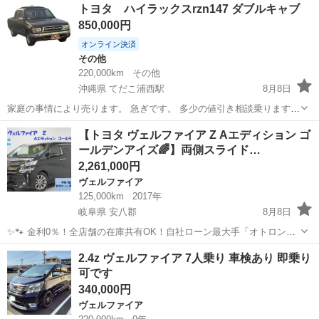
千葉
香取市
その他
トヨタ ハイラックスrzn147 ダブルキャブ
Ｌ Ｗエアバック ＡＢＳ パワーステアリング パワーウィンド
850,000円
ウ ドライブレ...
オンライン決済
その他
220,000km
その他
沖縄県 てだこ浦西駅
8月8日
家庭の事情により売ります。 急ぎです。 多少の値引き相談乗ります
^_^ 1998年式 ハイラックスrzn147 ダブルキャブ ハイドロ車 車検
沖縄
中頭郡
てだこ浦西駅
その他
rzn
【トヨタ ヴェルファイア Z Aエディション ゴ
令和8年10月 走行距離 22万弱 走る曲がる止まる問題無しです 乗り心
ールデンアイズ🌈】両側スライド…
地悪...
2,261,000円
ヴェルファイア
125,000km
2017年
岐阜県 安八郡
8月8日
✨🐾 金利0％！全店舗の在庫共有OK！自社ローン最大手「オトロン」
🐾✨ こんなお悩みはありませんか？🤔 ✅ 勤続年数が短い ✅ パー
岐阜
安八郡
ヴェルファイア
車両
2.4z ヴェルファイア 7人乗り 車検あり 即乗り
ト・アルバイト勤務 ✅ 派遣社員・自営業 ✅ 専業主婦（主夫） ✅ 自
可です
己破産...
340,000円
ヴェルファイア