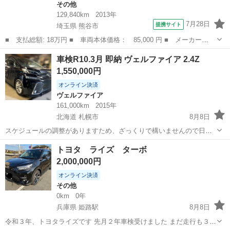
その他
129,840km
2013年
7月28日
提携サイト
埼玉県 熊谷市
■ 支払総額: 18万円 ■ 車両本体価格： 85,000 円 ■ メーカー
名： トヨタ ■ 車種名： ピクシスエポック ■ グレード名：
埼玉
熊谷市
その他
車検R10.3月 即納 ヴェルファイア 2.4Z
Ｄ 修復歴無 車検２年付 ＣＤ ラジオ ＥＴＣ フルフラット
1,550,000円
ドアバイザー ライト...
オンライン決済
ヴェルファイア
161,000km
2015年
北海道 札幌市
8月8日
スケジュールの調整がありますため、ざっくりで構いませんので日時
の【指定】をお願いします 例:〇〇日の〇〇時頃可能ですか？など 土
北海道
札幌市
ヴェルファイア
車両
トヨタ ライズ ターボ
日祝日関係なく18時〜深夜まで事前に相談で毎日現車確認可能 【例外
2,000,000円
なくそれ以前の対応は一切でき...
オンライン決済
その他
0km
0年
兵庫県 姫路駅
8月8日
令和３年、トヨタライズです 先月２年車検受けました まだ走行も３万