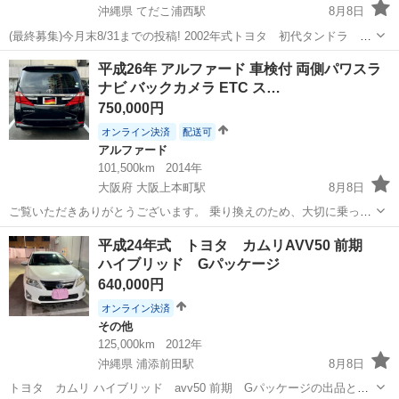
沖縄県 てだこ浦西駅
8月8日
(最終募集)今月末8/31までの投稿! 2002年式トヨタ 初代タンドラ
4.7L/4WDです。 生活パターンが変わり、別の車種へ乗り換えを検討し
沖縄
中頭郡
てだこ浦西駅
トヨタ
平成26年 アルファード 車検付 両側パワスラ
ている為、今回出品しました。 車両の情報は以下になります。 年
ナビ バックカメラ ETC ス…
式/2002...
750,000円
オンライン決済
配送可
アルファード
101,500km
2014年
大阪府 大阪上本町駅
8月8日
ご覧いただきありがとうございます。 乗り換えのため、大切に乗って
きたアルファードを出品いたします。 現在も日常的に使用しておりま
大阪
大阪市
大阪上本町駅
アルファード
スマート
平成24年式 トヨタ カムリAVV50 前期
すので、走行距離は多少増える場合があります。 写真枚数制限で同じ
ハイブリッド Gパッケージ
タイトルでのを追加確認くだ...
640,000円
オンライン決済
その他
125,000km
2012年
沖縄県 浦添前田駅
8月8日
トヨタ カムリ ハイブリッド avv50 前期 Gパッケージの出品とな