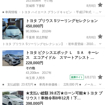
163,600km
その他
茨城県 下妻駅
8月8日
■ 車両情報 ・トヨタ ハイエース グランドキャビン ・平成17年式 ・
2700CC ・CBF-TRH214W ・AT車 ・ガソリン車 ■ セールスポイント
茨城
下妻市
下妻駅
ハイエース
車両
トヨタ プリウス Sツーリングセレクション
・10人乗りの広々とした室内空間 ・普段使いから送迎、仕事、...
450,000円
90,000km
2010年
千葉県 習志野駅
8月8日
トヨタ プリウス Sツーリングセレクション】 ・初年度登録：2010年
・グレード：Sツーリングセレクション ・車検：2028年3月まで ・ハ
千葉
船橋市
習志野駅
トヨタ
トヨタ ピクシスエポック Ｌ ＳＡ キーレ
イブリッドバッテリー良好 ・新品タイヤ装着済み ・純正ナビ ・バッ
ス エコアイドル スマートアシスト …
クカメラ ・E...
228,000円
その他
43,200km
2017年
6月27日
提携サイト
埼玉県 入間市
■ 支払総額: 23.8万円 ■ 車両本体価格： 228,000 円 ■ メーカー
名： トヨタ ■ 車種名： ピクシスエポック ■ グレード名：
埼玉
入間市
その他
★支払い総額 39.8万★ローン可能★トヨタ プ
Ｌ ＳＡ キーレス エコアイドル スマートアシスト ■ 排気
リウス！車検令和8年12月！下…
量： 660cc...
398,000円