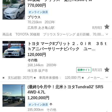
デュアルエアコンで快適♪ 純正でプラズマクラスター（車内の空気を
770,000円
きれいにする...
オンライン決済
プリウス
70,216km
2013年
広島県 あき亀山駅
8月8日
商品名 TOYOTA 30後期 プリウス Sツーリング 走行距離、70,000k
平成25年式 パール 車検 令和8年8月 急ぎでは無いのですが、どなた
広島
広島市
あき亀山駅
プリウス
トヨタ マークIIブリット ２．０ｉＲ ３５ｔ
かご利用の方がおられればご検討よろしくお願い申し上げます。車...
ｈアニバーサリーナビパック ユー…
120,000円
その他
168,144km
2003年
8月1日
提携サイト
埼玉県 坂戸市
■ 支払総額: 20万円 ■ 車両本体価格： 120,000 円 ■ メーカー
名： トヨタ ■ 車種名： マークIIブリット ■ グレード名： ２．
埼玉
坂戸市
その他
(最終!)今月中！北米トヨタTundra02' SR5
０ｉＲ ３５ｔｈアニバーサリーナビパック ユーザー買取車 特別
4WD 4.7L
仕様車 純正...
1,200,000円
オンライン決済
195,000km
その他