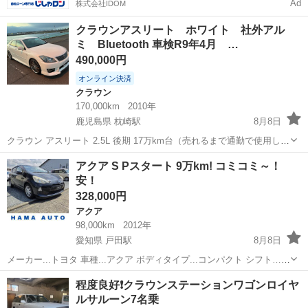
Ad
株式会社IDOM
クラウンアスリート ホワイト 社外アル
ミ Bluetooth 車検R9年4月 …
490,000円
オンライン決済
クラウン
170,000km
2010年
鹿児島県 枕崎駅
8月8日
クラウン アスリート 2.5L 後期 17万km台（売れるまで通勤で使用しま
すので増えます） 人気色！ホワイト 平成22年式 車検R9年4月まで エ
鹿児島
南さつま市
枕崎駅
クラウン
アクア S Pスタート 9万km! コミコミ～！
アロ（フロント、サイド、リヤ） 社外20インチアルミホイール タイヤ
安！
溝あり...
328,000円
アクア
98,000km
2012年
愛知県 戸田駅
8月8日
メーカー...トヨタ 車種...アクア ボディタイプ...コンパクト シフト…オ
ートマ エンジン...ハイブリッド 駆動式...2WD 年式…平成24年/2012
愛知
名古屋市
戸田駅
アクア
車両
程度良好❗️クラウンステーションワゴンロイヤ
型式…DAA-NHP10 グレード…S 走行距離…9...
ルサルーン7名乗