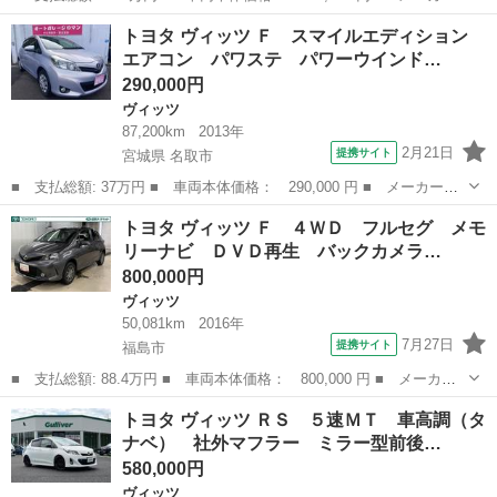
名： トヨタ ■ 車種名： ヴィッツ ■ グレード名： ４ＷＤジュ
福島
福島市
ヴィッツ
トヨタ ヴィッツ Ｆ スマイルエディション
エラ 新品タイヤ／保証書／純正 ＳＤナビ／トヨタセーフティセン
エアコン パワステ パワーウインド…
ス／車線逸脱...
290,000円
ヴィッツ
87,200km
2013年
2月21日
提携サイト
宮城県 名取市
■ 支払総額: 37万円 ■ 車両本体価格： 290,000 円 ■ メーカー
名： トヨタ ■ 車種名： ヴィッツ ■ グレード名： Ｆ スマイ
宮城
名取市
ヴィッツ
トヨタ ヴィッツ Ｆ ４ＷＤ フルセグ メモ
ルエディション エアコン パワステ パワーウインドー ナビ バ
リーナビ ＤＶＤ再生 バックカメラ…
ックモニター Ｅ...
800,000円
ヴィッツ
50,081km
2016年
7月27日
提携サイト
福島市
■ 支払総額: 88.4万円 ■ 車両本体価格： 800,000 円 ■ メーカー
名： トヨタ ■ 車種名： ヴィッツ ■ グレード名： Ｆ ４Ｗ
福島
福島市
ヴィッツ
トヨタ ヴィッツ ＲＳ ５速ＭＴ 車高調（タ
Ｄ フルセグ メモリーナビ ＤＶＤ再生 バックカメラ 衝突被害
ナベ） 社外マフラー ミラー型前後…
軽減システム ...
580,000円
ヴィッツ