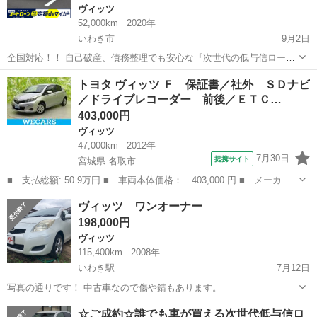
ヴィッツ
52,000km
2020年
いわき市
9月2日
全国対応！！ 自己破産、債務整理でも安心な『次世代の低与信ロー
ン』 自動車ローン審査が不安な方も、カーメル福島本店なら独自の審
福島
いわき市
ヴィッツ
車両
トヨタ ヴィッツ Ｆ 保証書／社外 ＳＤナビ
査基準で中古車や未使用から新車を分割払いで購入できます。 ☑️年間
／ドライブレコーダー 前後／ＥＴＣ…
１万件以上の...
403,000円
ヴィッツ
47,000km
2012年
7月30日
提携サイト
宮城県 名取市
■ 支払総額: 50.9万円 ■ 車両本体価格： 403,000 円 ■ メーカー
名： トヨタ ■ 車種名： ヴィッツ ■ グレード名： Ｆ 保証書
宮城
名取市
ヴィッツ
ヴィッツ ワンオーナー
／社外 ＳＤナビ／ドライブレコーダー 前後／ＥＴＣ／ＥＢＤ付Ａ
198,000円
ＢＳ／ワンセ...
ヴィッツ
115,400km
2008年
いわき駅
7月12日
写真の通りです！ 中古車なので傷や錆もあります。
福島
いわき市
いわき駅
ヴィッツ
オーナー
☆ご成約☆誰でも車が買える次世代低与信ロ