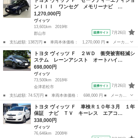
トヨタ ヴィッツ Ｆ セーフティーエディショ
１０年３月 １年保証 ナビ ＴＶ キーレス エアコン パワース
ンＩＩＩ ワンセグ メモリーナビ …
テアリング ...
1,270,000円
ヴィッツ
13,601km
2019年
7月26日
提携サイト
郡山市
■ 支払総額: 138万円 ■ 車両本体価格： 1,270,000 円 ■ メーカー
名： トヨタ ■ 車種名： ヴィッツ ■ グレード名： Ｆ セーフ
福島
郡山市
ヴィッツ
トヨタ ヴィッツ Ｆ ２ＷＤ 衝突被害軽減シ
ティーエディションＩＩＩ ワンセグ メモリーナビ ミュージック
ステム レーンアシスト オートハイ…
プレイヤー...
698,000円
ヴィッツ
73,500km
2018年
7月26日
提携サイト
会津若松市
■ 支払総額: 74.5万円 ■ 車両本体価格： 698,000 円 ■ メーカー
名： トヨタ ■ 車種名： ヴィッツ ■ グレード名： Ｆ ２Ｗ
福島
会津若松市
ヴィッツ
トヨタ ヴィッツ Ｆ 車検Ｒ１０年３月 １年
Ｄ 衝突被害軽減システム レーンアシスト オートハイビーム ド
保証 ナビ ＴＶ キーレス エアコ…
ラレコ バック...
338,000円
ヴィッツ
76,646km
2008年