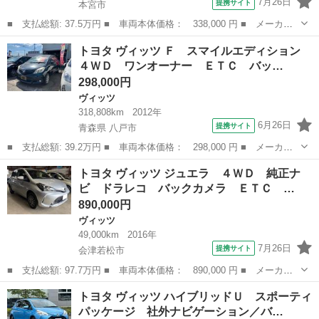
7月26日
提携サイト
本宮市
■ 支払総額: 37.5万円 ■ 車両本体価格： 338,000 円 ■ メーカー
名： トヨタ ■ 車種名： ヴィッツ ■ グレード名： Ｆ 車検Ｒ
福島
本宮市
ヴィッツ
トヨタ ヴィッツ Ｆ スマイルエディション
１０年３月 １年保証 ナビ ＴＶ キーレス エアコン パワース
４ＷＤ ワンオーナー ＥＴＣ バッ…
テアリング ...
298,000円
ヴィッツ
318,808km
2012年
6月26日
提携サイト
青森県 八戸市
■ 支払総額: 39.2万円 ■ 車両本体価格： 298,000 円 ■ メーカー
名： トヨタ ■ 車種名： ヴィッツ ■ グレード名： Ｆ スマイ
青森
八戸市
ヴィッツ
トヨタ ヴィッツ ジュエラ ４ＷＤ 純正ナ
ルエディション ４ＷＤ ワンオーナー ＥＴＣ バックカメラ ナ
ビ ドラレコ バックカメラ ＥＴＣ …
ビ ＴＶ ア...
890,000円
ヴィッツ
49,000km
2016年
7月26日
提携サイト
会津若松市
■ 支払総額: 97.7万円 ■ 車両本体価格： 890,000 円 ■ メーカー
名： トヨタ ■ 車種名： ヴィッツ ■ グレード名： ジュエラ
福島
会津若松市
ヴィッツ
トヨタ ヴィッツ ハイブリッドＵ スポーティ
４ＷＤ 純正ナビ ドラレコ バックカメラ ＥＴＣ 衝突被害軽減
パッケージ 社外ナビゲーション／バ…
装置 ＬＥＤ...