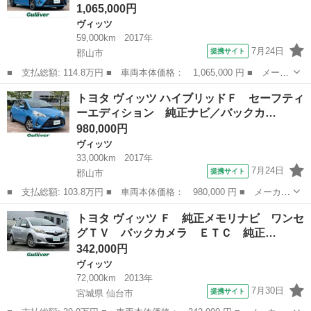
1,065,000円
ヴィッツ
59,000km
2017年
7月24日
提携サイト
郡山市
■ 支払総額: 114.8万円 ■ 車両本体価格： 1,065,000 円 ■ メーカ
ー名： トヨタ ■ 車種名： ヴィッツ ■ グレード名： ハイブリ
福島
郡山市
ヴィッツ
トヨタ ヴィッツ ハイブリッドＦ セーフティ
ッドＵ スポーティパッケージ 社外ナビゲーション／バックカメラ
ーエディション 純正ナビ／バックカ…
／前後ド...
980,000円
ヴィッツ
33,000km
2017年
7月24日
提携サイト
郡山市
■ 支払総額: 103.8万円 ■ 車両本体価格： 980,000 円 ■ メーカー
名： トヨタ ■ 車種名： ヴィッツ ■ グレード名： ハイブリッ
福島
郡山市
ヴィッツ
トヨタ ヴィッツ Ｆ 純正メモリナビ ワンセ
ドＦ セーフティーエディション 純正ナビ／バックカメラ／ＥＴＣ
グＴＶ バックカメラ ＥＴＣ 純正…
／トヨタセ...
342,000円
ヴィッツ
72,000km
2013年
7月30日
提携サイト
宮城県 仙台市