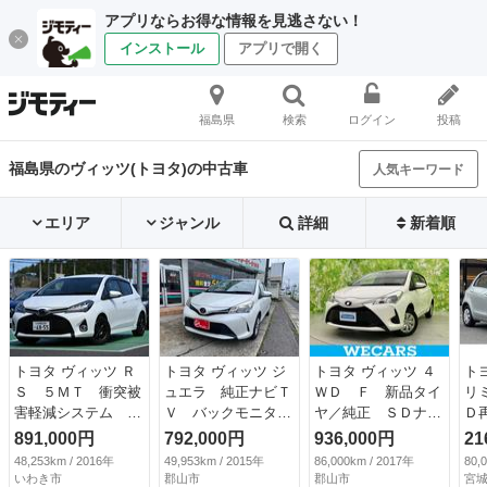
アプリならお得な情報を見逃さない！
インストール
アプリで開く
福島県
検索
ログイン
投稿
福島県のヴィッツ(トヨタ)の中古車
人気キーワード
エリア
ジャンル
詳細
新着順
トヨタ ヴィッツ Ｒ
トヨタ ヴィッツ ジ
トヨタ ヴィッツ ４
ト
Ｓ ５ＭＴ 衝突被
ュエラ 純正ナビＴ
ＷＤ Ｆ 新品タイ
リ
害軽減システム オ
Ｖ バックモニタ
ヤ／純正 ＳＤナビ
Ｄ
ートライト ＬＥＤ
ー ＥＴＣ トヨタ
／Ｂｌｕｅｔｏｏｔ
ジ
891,000円
792,000円
936,000円
21
ヘッドランプ キー
セーフティーセン
ｈ接続／ＥＴＣ／Ｅ
キ
48,253km / 2016年
49,953km / 2015年
86,000km / 2017年
80,
レスエントリー 電
ス キーレス （な
ＢＤ付ＡＢＳ／バッ
ー
いわき市
郡山市
郡山市
宮城