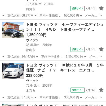
127,000km
2011年
7月27日
提携サイト
白河市
■ 支払総額: 68.7万円 ■ 車両本体価格： 580,000 円 ■ メーカー
名： トヨタ ■ 車種名： ヴィッツ ■ グレード名： ＲＳ ５速
福島
白河市
ヴィッツ
トヨタ ヴィッツ Ｆ セーフティーエディショ
ＭＴ 車高調（タナベ） 社外マフラー ミラー型前後ドラレコ Ｓ
ンＩＩＩ ４ＷＤ トヨタセーフティ…
Ｄナビ（ワン...
1,350,000円
ヴィッツ
38,867km
2019年
7月27日
提携サイト
郡山市
■ 支払総額: 147.4万円 ■ 車両本体価格： 1,350,000 円 ■ メーカ
ー名： トヨタ ■ 車種名： ヴィッツ ■ グレード名： Ｆ セー
福島
郡山市
ヴィッツ
トヨタ ヴィッツ Ｆ 車検Ｒ１０年３月 １年
フティーエディションＩＩＩ ４ＷＤ トヨタセーフティーセンス
保証 ナビ ＴＶ キーレス エアコ…
ナビＴＶ...
338,000円
ヴィッツ
76,646km
2008年
7月26日
提携サイト
本宮市
■ 支払総額: 37.5万円 ■ 車両本体価格： 338,000 円 ■ メーカー
名： トヨタ ■ 車種名： ヴィッツ ■ グレード名： Ｆ 車検Ｒ
福島
本宮市
ヴィッツ