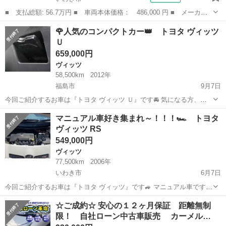
■ 支払総額: 56.7万円 ■ 車両本体価格： 486,000 円 ■ メーカー
名： トヨタ ■ 車種名： ヴィッツ ■ グレード名： Ｆ ワンオ
福島
いわき市
ヴィッツ
🌹人気のコンパクトカー👑 トヨタ ヴィッツ
ーナー・禁煙車・キーレスキー・ナビ（ＢＴ／ＴＶ／ＣＤ／ラジ
Ｕ
オ）・バックカメ...
659,000円
ヴィッツ
58,500km
2012年
福島市
9月7日
今回ご紹介するお車は『トヨタ ヴィッツ Ｕ』です🚘 気になる方、お
見積もりのご用命等承っておりますので公式LINEよりぜひお問い合わ
福島
福島市
ヴィッツ
コンパクトカー
マニュアル車好き集まれ～！！！🏎 トヨタ
せください！ HPにも約500台の在庫情報を掲載しておりますので良け
ヴィッツ RS
れば覗いてみてく...
549,000円
ヴィッツ
77,500km
2006年
いわき市
6月7日
今回ご紹介するお車は『トヨタ ヴィッツ』です🚙 マニュアル車ですよ
～😎✨ 気になる方、お見積もりのご用命等承っておりますので公式
福島
いわき市
ヴィッツ
マニュアル車
☆ご成約☆ 安心の１２ヶ月保証 距離無制
LINEよりぜひお問い合わせください！ HPにも約500台の在庫情報を掲
限！ 自社ローン中古車販売 カーメル…
載しております...