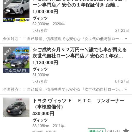
ーン専門店／ 安心の１年保証付き 距離…
1,000,000円
ヴィッツ
62,000km
2020年
いわき市
2月21日
全国対応！！ 自己破産、債務整理でも安心な『次世代の低与信ロー
ン』 自動車ローン審査が不安な方も、カーメル福島本店なら独自の審
福島
いわき市
ヴィッツ
車両
☆ご成約☆月々２万円〜＼誰でも車が買える
査基準で中古車や未使用から新車を分割払いで購入できます。 ☑️年間
次世代自社ローン専門店／ 安心の１年保…
１万件以上の...
1,130,000円
ヴィッツ
31,000km
いわき市
8月27日
全国対応！！ 自己破産、債務整理でも安心な『次世代の自社ローン』
自動車ローン審査が不安な方も、カーメル独自の審査基準で中古車や
福島
いわき市
ヴィッツ
車両
トヨタ ヴィッツ Ｆ ＥＴＣ ワンオーナー
未使用から新車を分割払いで購入できます。 ☑️年間１万件以上の申込
（車検整備付）
実績がある優...
430,000円
ヴィッツ
88,198km
2011年
7月17日
提携サイト