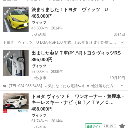
DEイーローン』 自動車ローンやリースの審査が不安な方も、カーメル
福島
いわき市
ヴィッツ
車両
決まりました！トヨタ ヴィッツ U
独自の審査基準で中古車や未使用から新車を分割払いで購入できま
485,000円
す。 年間1万...
ヴィッツ
43,500km
2014年
いわき駅
3月4日
トヨタ ヴィッツ U DBA-NSP130 年式…H26年５月 走行距離…
43500km 車検…令和7年４月27日 ミッション…AT 駆動…2WD 燃料…
福島
いわき市
いわき駅
ヴィッツ
ミッション
出ました👍ＭＴ車(#^.^#)トヨタヴィッツRS
ガソリン 定員…5名 排気量…1300cc 色…ルミナスイエロー（...
895,000円
ヴィッツ
87,000km
2009年
いわき市
10月19日
☎【TEL:024-983-6433】←気になったら電話📞🤙 🌟 他社落ちた方、
オトロンは見捨てません 🌟 💰 金利ゼロで夢のクルマをGET 💰 今回の
福島
いわき市
ヴィッツ
トヨタヴィッツ
トヨタ ヴィッツ Ｆ ワンオーナー・禁煙車・
お車はこちら🚗 https://www....
キーレスキー・ナビ（ＢＴ／ＴＶ／Ｃ…
486,000円
ヴィッツ
61,743km
2014年
7月19日
提携サイト
いわき市