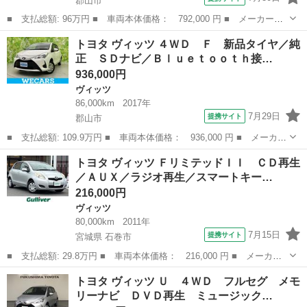
郡山市
■ 支払総額: 96万円 ■ 車両本体価格： 792,000 円 ■ メーカー
名： トヨタ ■ 車種名： ヴィッツ ■ グレード名： ジュエラ
福島
郡山市
ヴィッツ
トヨタ ヴィッツ ４ＷＤ Ｆ 新品タイヤ／純
純正ナビＴＶ バックモニター ＥＴＣ トヨタセーフティーセン
正 ＳＤナビ／Ｂｌｕｅｔｏｏｔｈ接…
ス キーレス ■ ...
936,000円
ヴィッツ
86,000km
2017年
7月29日
提携サイト
郡山市
■ 支払総額: 109.9万円 ■ 車両本体価格： 936,000 円 ■ メーカー
名： トヨタ ■ 車種名： ヴィッツ ■ グレード名： ４ＷＤ
福島
郡山市
ヴィッツ
トヨタ ヴィッツ ＦリミテッドＩＩ ＣＤ再生
Ｆ 新品タイヤ／純正 ＳＤナビ／Ｂｌｕｅｔｏｏｔｈ接続／ＥＴＣ
／ＡＵＸ／ラジオ再生／スマートキー…
／ＥＢＤ付Ａ...
216,000円
ヴィッツ
80,000km
2011年
7月15日
提携サイト
宮城県 石巻市
■ 支払総額: 29.8万円 ■ 車両本体価格： 216,000 円 ■ メーカー
名： トヨタ ■ 車種名： ヴィッツ ■ グレード名： Ｆリミテッ
宮城
石巻市
ヴィッツ
トヨタ ヴィッツ Ｕ ４ＷＤ フルセグ メモ
ドＩＩ ＣＤ再生／ＡＵＸ／ラジオ再生／スマートキー／プッシュス
リーナビ ＤＶＤ再生 ミュージック…
タート／スペ...