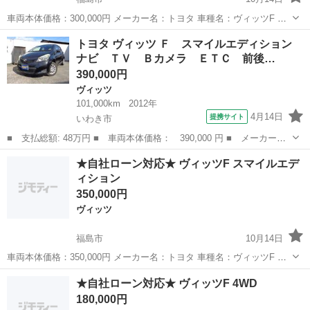
車両本体価格：300,000円 メーカー名：トヨタ 車種名：ヴィッツF 排
気量：1,300cc 年式：H20年 走行距離：203,161km 色名：ホワイト 駆
福島
福島市
ヴィッツ
車両
トヨタ ヴィッツ Ｆ スマイルエディション
動方式：4WD ...
ナビ ＴＶ Ｂカメラ ＥＴＣ 前後…
390,000円
ヴィッツ
101,000km
2012年
4月14日
提携サイト
いわき市
■ 支払総額: 48万円 ■ 車両本体価格： 390,000 円 ■ メーカー
名： トヨタ ■ 車種名： ヴィッツ ■ グレード名： Ｆ スマイ
福島
いわき市
ヴィッツ
★自社ローン対応★ ヴィッツF スマイルエデ
ルエディション ナビ ＴＶ Ｂカメラ ＥＴＣ 前後ドラレコ ス
ィション
マートキー エア...
350,000円
ヴィッツ
福島市
10月14日
車両本体価格：350,000円 メーカー名：トヨタ 車種名：ヴィッツF ス
マイルエディション 排気量：1,000cc 年式：H24年 走行距離：
福島
福島市
ヴィッツ
スマイル
★自社ローン対応★ ヴィッツF 4WD
77,422km 色名：ブラック 駆動...
180,000円