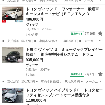
■ 支払総額: 39.9万円 ■ 車両本体価格： 342,000 円 ■ メーカー
名： トヨタ ■ 車種名： ヴィッツ ■ グレード名： Ｆ 純正メ
宮城
仙台市
ヴィッツ
トヨタ ヴィッツ Ｆ ワンオーナー・禁煙車・
モリナビ ワンセグＴＶ バックカメラ ＥＴＣ 純正ホイールキャ
キーレスキー・ナビ（ＢＴ／ＴＶ／Ｃ…
ップ付冬タイ...
486,000円
ヴィッツ
61,743km
2014年
7月19日
提携サイト
いわき市
■ 支払総額: 56.7万円 ■ 車両本体価格： 486,000 円 ■ メーカー
名： トヨタ ■ 車種名： ヴィッツ ■ グレード名： Ｆ ワンオ
福島
いわき市
ヴィッツ
トヨタ ヴィッツ Ｕ ミュージックプレイヤー
ーナー・禁煙車・キーレスキー・ナビ（ＢＴ／ＴＶ／ＣＤ／ラジ
接続可 衝突被害軽減システム ドラ…
オ）・バックカメ...
935,000円
ヴィッツ
9,534km
2017年
7月17日
提携サイト
郡山市
■ 支払総額: 105.3万円 ■ 車両本体価格： 935,000 円 ■ メーカー
名： トヨタ ■ 車種名： ヴィッツ ■ グレード名： Ｕ ミュー
福島
郡山市
ヴィッツ
トヨタ ヴィッツ ハイブリッドＦ トヨタセー
ジックプレイヤー接続可 衝突被害軽減システム ドラレコ ワンオ
フティセンスブルートゥース機能付き…
ーナー 記...
1,100,000円