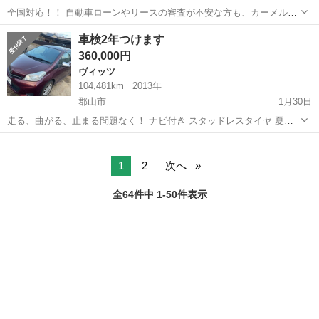
全国対応！！ 自動車ローンやリースの審査が不安な方も、カーメル独
自の審査基準で新車から中古車を分割払いで購入できます。 月間100
福島
いわき市
ヴィッツ
車両
車検2年つけます
件以上の申込実績がある優良自社ローン。 非対面のWEB完結！来店不
360,000円
要のオンライン...
ヴィッツ
104,481km
2013年
郡山市
1月30日
走る、曲がる、止まる問題なく！ ナビ付き スタッドレスタイヤ 夏タ
イヤ 車検2年つけます 市内名変込 セカンドカーに、 足替わりに、 代
福島
郡山市
ヴィッツ
スタッドレスタイヤ
行さんでも、燃費いいです
1
2
次へ
全64件中 1-50件表示