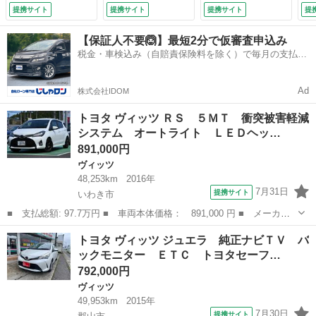
動格納ミラー 衝突
し）
クモニター／フルセ
純
提携サイト
提携サイト
提携サイト
提
安全ボディ ＡＢ
グＴＶ／エアバッ
プ
Ｓ ＥＳＣ ＣＤ
グ 運転席／エアバ
パ
【保証人不要🙆】最短2分で仮審査申込み
ＵＳＢ ミュージッ
ッグ 助手席／パワ
パ
税金・車検込み（自賠責保険料を除く）で毎月の支払額
クプレイヤー接続
ーウインドウ／キー
／
は一定の自社ローン🚗
可 エアコン （検
レスエントリー
動
9.2）
（車検整備付）
Ｓ
Ad
株式会社IDOM
し
トヨタ ヴィッツ ＲＳ ５ＭＴ 衝突被害軽減
システム オートライト ＬＥＤヘッ…
891,000円
ヴィッツ
48,253km
2016年
7月31日
提携サイト
いわき市
■ 支払総額: 97.7万円 ■ 車両本体価格： 891,000 円 ■ メーカー
名： トヨタ ■ 車種名： ヴィッツ ■ グレード名： ＲＳ ５Ｍ
福島
いわき市
ヴィッツ
トヨタ ヴィッツ ジュエラ 純正ナビＴＶ バ
Ｔ 衝突被害軽減システム オートライト ＬＥＤヘッドランプ キ
ックモニター ＥＴＣ トヨタセーフ…
ーレスエント...
792,000円
ヴィッツ
49,953km
2015年
7月30日
提携サイト