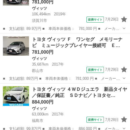
781,000円
ヴィッツ
106,494km
2019年
7月29日
提携サイト
須賀川市
■ 支払総額: 89.9万円 ■ 車両本体価格： 781,000 円 ■ メーカー
名： トヨタ ■ 車種名： ヴィッツ ■ グレード名： Ｕ ４Ｗ
福島
須賀川市
ヴィッツ
トヨタ ヴィッツ Ｆ ワンセグ メモリーナ
Ｄ フルセグ メモリーナビ ＤＶＤ再生 ミュージックプレイヤー
ビ ミュージックプレイヤー接続可 Ｅ…
接続可 バック...
781,000円
ヴィッツ
35,687km
2017年
7月29日
提携サイト
郡山市
■ 支払総額: 89万円 ■ 車両本体価格： 781,000 円 ■ メーカー
名： トヨタ ■ 車種名： ヴィッツ ■ グレード名： Ｆ ワンセ
福島
郡山市
ヴィッツ
トヨタ ヴィッツ ４ＷＤジュエラ 新品タイヤ
グ メモリーナビ ミュージックプレイヤー接続可 ＥＴＣ 記録簿
／保証書／純正 ＳＤナビ／トヨタセ…
■ 排気量： ...
884,000円
ヴィッツ
63,000km
2017年
7月28日
提携サイト
福島市
■ 支払総額: 99.8万円 ■ 車両本体価格： 884,000 円 ■ メーカー