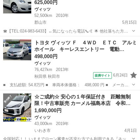
625,000円
ヴィッツ
52,500km
2010年
郡山市
5月15日
☎【TEL:024-983-6433】←気になったら電話📞🤙 🌟 他社落ちた方、
オトロンは見捨てません 🌟 💰 金利ゼロで夢のクルマをGET 💰 今回
福島
郡山市
ヴィッツ
オトロン
トヨタ ヴィッツ Ｆ ４ＷＤ ＥＴＣ アルミ
のお車はこちら🚗 https://www.otoron.jp/l...
ホイール キーレスエントリー 電動…
498,000円
ヴィッツ
76,427km
2013年
6月24日
提携サイト
秋田県 秋田市
■ 支払総額: 54.8万円 ■ 車両本体価格： 498,000 円 ■ メーカー
名： トヨタ ■ 車種名： ヴィッツ ■ グレード名： Ｆ ４Ｗ
秋田
秋田市
ヴィッツ
☆ご成約☆ 安心の１年保証付き 距離無制
Ｄ ＥＴＣ アルミホイール キーレスエントリー 電動格納ミラ
限！中古車販売 カーメル福島本店 令和…
ー ＣＶＴ 衝突...
1,690,000円
ヴィッツ
43,000km
2019年
いわき市
4月1日
全国対応！！ いままでローン審査が不安な方でも利用できる『ネット