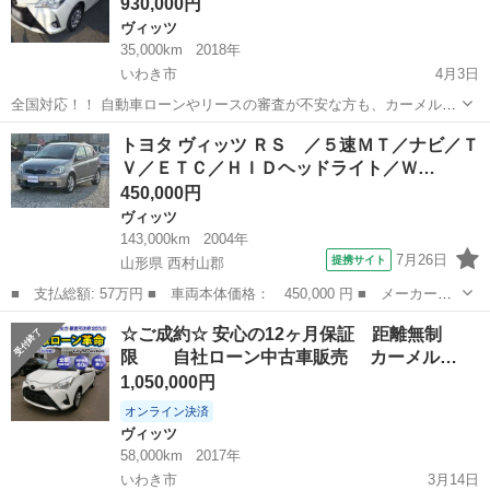
930,000円
ヴィッツ
35,000km
2018年
いわき市
4月3日
全国対応！！ 自動車ローンやリースの審査が不安な方も、カーメル独
自の審査基準で中古車や未使用から新車を分割払いで購入できます。
福島
いわき市
ヴィッツ
車両
トヨタ ヴィッツ ＲＳ ／５速ＭＴ／ナビ／Ｔ
月間100件以上の申込実績がある優良自社ローン。 非対面のWEB完
Ｖ／ＥＴＣ／ＨＩＤヘッドライト／Ｗ…
結！来店不要のオ...
450,000円
ヴィッツ
143,000km
2004年
7月26日
提携サイト
山形県 西村山郡
■ 支払総額: 57万円 ■ 車両本体価格： 450,000 円 ■ メーカー
名： トヨタ ■ 車種名： ヴィッツ ■ グレード名： ＲＳ ／５
山形
西村山郡
ヴィッツ
☆ご成約☆ 安心の12ヶ月保証 距離無制
速ＭＴ／ナビ／ＴＶ／ＥＴＣ／ＨＩＤヘッドライト／Ｗエアバッグ／
限 自社ローン中古車販売 カーメル…
衝突安全ボディ／...
1,050,000円
オンライン決済
ヴィッツ
58,000km
2017年
いわき市
3月14日