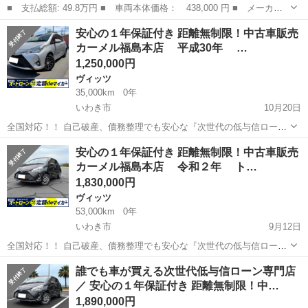
■ 支払総額: 49.8万円 ■ 車両本体価格： 438,000 円 ■ メーカー
名： トヨタ ■ 車種名： ヴィッツ ■ グレード名： Ｕ １オー
秋田
秋田市
ヴィッツ
安心の１年保証付き 距離無制限！中古車販売
ナー・ユーザー買取直販・トヨタ純正ナビ・ガイドライン付きバック
カーメル福島本店 平成30年 …
カメラ・ワン...
1,250,000円
ヴィッツ
35,000km
0年
いわき市
10月20日
全国対応！！ 自己破産、債務整理でも安心な『次世代の低与信ロー
ン』 自動車ローン審査が不安な方も、カーメル福島本店なら独自の審
福島
いわき市
ヴィッツ
車両
安心の１年保証付き 距離無制限！中古車販売
査基準で中古車や未使用から新車を分割払いで購入できます。 ☑️年間
カーメル福島本店 令和２年 ト…
１万件以上の...
1,830,000円
ヴィッツ
53,000km
0年
いわき市
9月12日
全国対応！！ 自己破産、債務整理でも安心な『次世代の低与信ロー
ン』 自動車ローン審査が不安な方も、カーメル福島本店なら独自の審
福島
いわき市
ヴィッツ
車両
誰でも車が買える次世代低与信ローン専門店
査基準で中古車や未使用から新車を分割払いで購入できます。 ☑️年間
／ 安心の１年保証付き 距離無制限！中…
１万件以上の...
1,890,000円