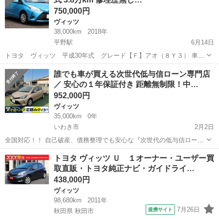
750,000円
ヴィッツ
38,000km
2018年
平野駅
6月14日
トヨタ ヴィッツ 平成30年式 グレード【Ｆ】アオ（８Ｙ３） 車検
令和９年２月まで！！ 令和8年度自動車税、リサイクル券、自賠責保
福島
福島市
平野駅
ヴィッツ
走行距離
誰でも車が買える次世代低与信ローン専門店
険、重量税など全ての費用が込みになります。 福島、郡山、会津ナン
／ 安心の１年保証付き 距離無制限！中…
バーの方は車庫証明のみご...
952,000円
ヴィッツ
35,000km
0年
いわき市
2月2日
全国対応！！ 自己破産、債務整理でも安心な『次世代の低与信ロー
ン』 自動車ローン審査が不安な方も、カーメル福島本店なら独自の審
福島
いわき市
ヴィッツ
車両
トヨタ ヴィッツ Ｕ １オーナー・ユーザー買
査基準で中古車や未使用から新車を分割払いで購入できます。 ☑️年間
取直販・トヨタ純正ナビ・ガイドライ…
１万件以上の...
438,000円
ヴィッツ
98,680km
2011年
7月26日
提携サイト
秋田県 秋田市