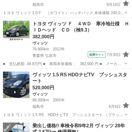
相馬市
9月14日
トヨタ ヴィッツ 1.0 F （ホワイト） ハッチバック 本体価格 240,000
円 支払総額 288,000円 年式(初度登録年):2005(H17) 走行距離:12.7万
福島
相馬市
ヴィッツ
法定
トヨタ ヴィッツ Ｆ ４ＷＤ 寒冷地仕様 Ｈ
km 修復歴:なし リサイクル料:リ済別 ...
ＩＤヘッド ＣＤ （検9.3）
382,000円
ヴィッツ
78,900km
2012年
7月30日
提携サイト
青森県 弘前市
■ 支払総額: 49.8万円 ■ 車両本体価格： 382,000 円 ■ メーカー
名： トヨタ ■ 車種名： ヴィッツ ■ グレード名： Ｆ ４Ｗ
青森
弘前市
ヴィッツ
ヴィッツ 1.5 RS HDDナビTV プッシュスタ
Ｄ 寒冷地仕様 ＨＩＤヘッド ＣＤ ■ 排気量： 1300cc ■ ドア
ート
枚数...
520,000円
ヴィッツ
89,000km
2005年
福島市
6月8日
トヨタ ヴィッツ 1.5 RS HDDナビTV プッシュスタート （ブラッ
ク） 本体価格 52.0万円 年式(初度登録年):2005(H17)、 走行距離:8.9万
福島
福島市
ヴィッツ
法定
乗出し価格!! 車検令和9年2月 ヴィッツ 28年
km、 修復歴:なし、 定期点検記録簿:○、 リサイ...
式 3.8万km 修理歴無し…