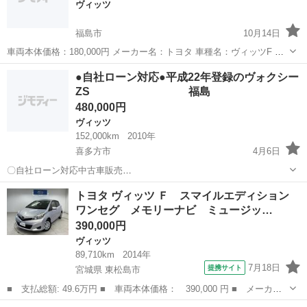
ヴィッツ
福島市
10月14日
車両本体価格：180,000円 メーカー名：トヨタ 車種名：ヴィッツF 排
気量：1,300cc 年式：H19年 走行距離：161,282km 色名：ブラック 駆
福島
福島市
ヴィッツ
車両
●自社ローン対応●平成22年登録のヴォクシー
動方式：4WD ...
ZS 福島
480,000円
ヴィッツ
152,000km
2010年
喜多方市
4月6日
〇自社ローン対応中古車販売
〇 ☆どなたでもローン対応
福島
喜多方市
ヴィッツ
車両
トヨタ ヴィッツ Ｆ スマイルエディション
可能☆ １、勤続年数の短い方や自営業の方 ２、パー
ワンセグ メモリーナビ ミュージッ…
トをされる主婦の方や派遣社員の方 ３、自己破産等をされた...
390,000円
ヴィッツ
89,710km
2014年
7月18日
提携サイト
宮城県 東松島市
■ 支払総額: 49.6万円 ■ 車両本体価格： 390,000 円 ■ メーカー
名： トヨタ ■ 車種名： ヴィッツ ■ グレード名： Ｆ スマイ
宮城
東松島市
ヴィッツ