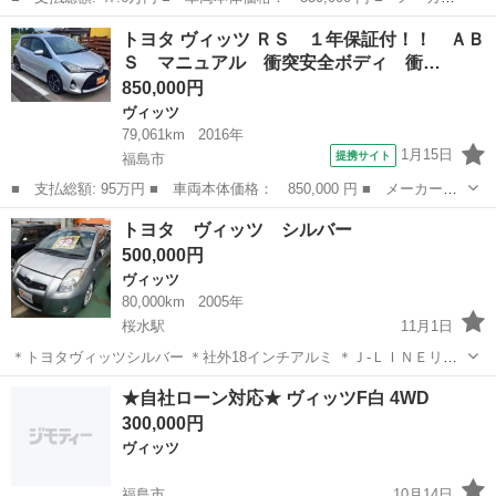
名： トヨタ ■ 車種名： ヴィッツ ■ グレード名： Ｆ ■ 排気
宮城
岩沼市
ヴィッツ
トヨタ ヴィッツ ＲＳ １年保証付！！ ＡＢ
量： 1000cc ■ ドア枚数： 5D ■ ミッション： CVT ■ ...
Ｓ マニュアル 衝突安全ボディ 衝…
850,000円
ヴィッツ
79,061km
2016年
1月15日
提携サイト
福島市
■ 支払総額: 95万円 ■ 車両本体価格： 850,000 円 ■ メーカー
名： トヨタ ■ 車種名： ヴィッツ ■ グレード名： ＲＳ １年
福島
福島市
ヴィッツ
トヨタ ヴィッツ シルバー
保証付！！ ＡＢＳ マニュアル 衝突安全ボディ 衝突被害軽減シ
500,000円
ステム スマート...
ヴィッツ
80,000km
2005年
桜水駅
11月1日
＊トヨタヴィッツシルバー ＊社外18インチアルミ ＊Ｊ-ＬＩＮＥリア
アスクル ＊車高調 ＊社外マフラー(センター２本出しマフラー） ＊価
福島
福島市
桜水駅
ヴィッツ
★自社ローン対応★ ヴィッツF白 4WD
格は車体価格になっております。 ★気になることがあり...
300,000円
ヴィッツ
福島市
10月14日