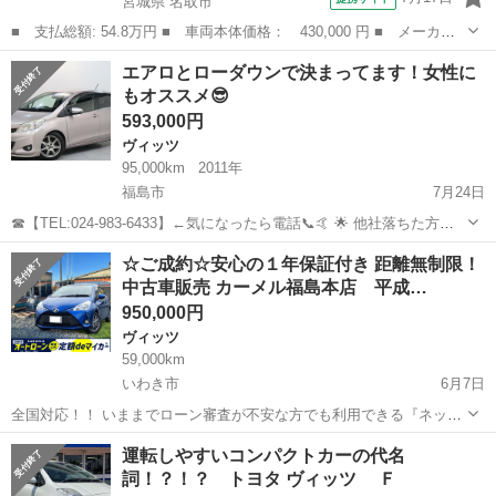
宮城県 名取市
■ 支払総額: 54.8万円 ■ 車両本体価格： 430,000 円 ■ メーカー
名： トヨタ ■ 車種名： ヴィッツ ■ グレード名： Ｆ ＥＴ
宮城
名取市
ヴィッツ
エアロとローダウンで決まってます！女性に
Ｃ ワンオーナー ■ 排気量： 1000cc ■ ドア枚数： 5D ■ ミ
もオススメ😎
ッ...
593,000円
ヴィッツ
95,000km
2011年
福島市
7月24日
☎【TEL:024-983-6433】←気になったら電話📞🤙 🌟 他社落ちた方、
オトロンは見捨てません 🌟 💰 金利ゼロで夢のクルマをGET 💰 今回
福島
福島市
ヴィッツ
オトロン
☆ご成約☆安心の１年保証付き 距離無制限！
のお車はこちら🚗 https://www.otoron.jp/l...
中古車販売 カーメル福島本店 平成…
950,000円
ヴィッツ
59,000km
いわき市
6月7日
全国対応！！ いままでローン審査が不安な方でも利用できる『ネット
DEイーローン』 自動車ローンやリースの審査が不安な方も、カーメル
福島
いわき市
ヴィッツ
車両
運転しやすいコンパクトカーの代名
独自の審査基準で中古車や未使用から新車を分割払いで購入できま
詞！？！？ トヨタ ヴィッツ Ｆ
す。 年間1万...