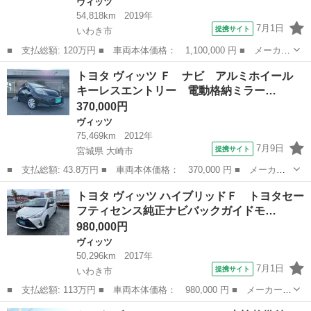
ヴィッツ
54,818km
2019年
7月1日
提携サイト
いわき市
■ 支払総額: 120万円 ■ 車両本体価格： 1,100,000 円 ■ メーカー
名： トヨタ ■ 車種名： ヴィッツ ■ グレード名： ハイブリッ
福島
いわき市
ヴィッツ
トヨタ ヴィッツ Ｆ ナビ アルミホイール
ドＦ トヨタセーフティセンスブルートゥース機能付き社外ナビバッ
キーレスエントリー 電動格納ミラー…
クカメラビ...
370,000円
ヴィッツ
75,469km
2012年
7月9日
提携サイト
宮城県 大崎市
■ 支払総額: 43.8万円 ■ 車両本体価格： 370,000 円 ■ メーカー
名： トヨタ ■ 車種名： ヴィッツ ■ グレード名： Ｆ ナビ
宮城
大崎市
ヴィッツ
トヨタ ヴィッツ ハイブリッドＦ トヨタセー
アルミホイール キーレスエントリー 電動格納ミラー ＣＶＴ 衝
フティセンス純正ナビバックガイドモ…
突安全ボディ...
980,000円
ヴィッツ
50,296km
2017年
7月1日
提携サイト
いわき市
■ 支払総額: 113万円 ■ 車両本体価格： 980,000 円 ■ メーカー
名： トヨタ ■ 車種名： ヴィッツ ■ グレード名： ハイブリッ
福島
いわき市
ヴィッツ