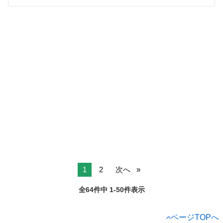
1
2
次へ
全64件中 1-50件表示
ページTOPへ