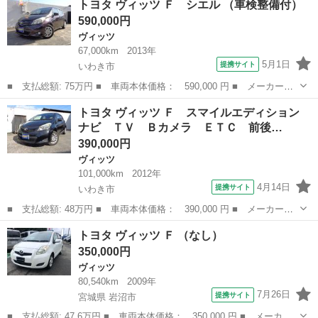
トヨタ ヴィッツ Ｆ シエル （車検整備付）
ドＦ トヨタセーフティセンス純正ナビバックガイドモニター社外ア
590,000円
ルミホイール ...
ヴィッツ
67,000km
2013年
5月1日
提携サイト
いわき市
■ 支払総額: 75万円 ■ 車両本体価格： 590,000 円 ■ メーカー
名： トヨタ ■ 車種名： ヴィッツ ■ グレード名： Ｆ シエル
福島
いわき市
ヴィッツ
トヨタ ヴィッツ Ｆ スマイルエディション
■ 排気量： 1000cc ■ ドア枚数： 5D ■ ミッション： CVT ...
ナビ ＴＶ Ｂカメラ ＥＴＣ 前後…
390,000円
ヴィッツ
101,000km
2012年
4月14日
提携サイト
いわき市
■ 支払総額: 48万円 ■ 車両本体価格： 390,000 円 ■ メーカー
名： トヨタ ■ 車種名： ヴィッツ ■ グレード名： Ｆ スマイ
福島
いわき市
ヴィッツ
トヨタ ヴィッツ Ｆ （なし）
ルエディション ナビ ＴＶ Ｂカメラ ＥＴＣ 前後ドラレコ ス
350,000円
マートキー エア...
ヴィッツ
80,540km
2009年
7月26日
提携サイト
宮城県 岩沼市
■ 支払総額: 47.6万円 ■ 車両本体価格： 350,000 円 ■ メーカー