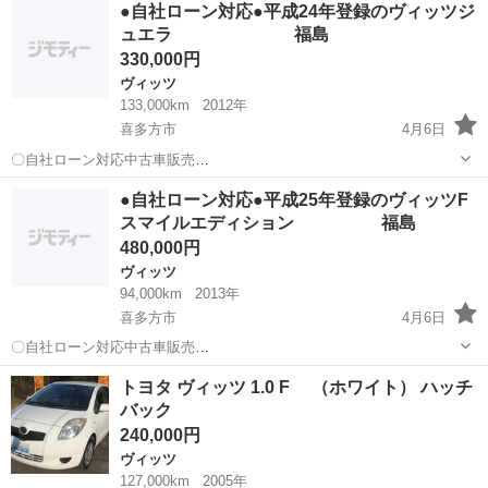
●自社ローン対応●平成24年登録のヴィッツジ
ルエディション ワンセグ メモリーナビ ミュージックプレイヤー
ュエラ 福島
接続可 ■ ...
330,000円
ヴィッツ
133,000km
2012年
喜多方市
4月6日
〇自社ローン対応中古車販売
〇 ☆どなたでもロー
福島
喜多方市
ヴィッツ
車両
●自社ローン対応●平成25年登録のヴィッツF
ン対応可能☆ １、勤続年数の短い方や自営業の方
スマイルエディション 福島
２、パートをされる主婦の方や派遣社員の方 ３、自己破産等を...
480,000円
ヴィッツ
94,000km
2013年
喜多方市
4月6日
〇自社ローン対応中古車販売
〇 ☆どなたでもローン対
福島
喜多方市
ヴィッツ
車両
トヨタ ヴィッツ 1.0 F （ホワイト） ハッチ
応可能☆ １、勤続年数の短い方や自営業の方 ２、パ
バック
ートをされる主婦の方や派遣社員の方 ３、自己破産等をされ...
240,000円
ヴィッツ
127,000km
2005年