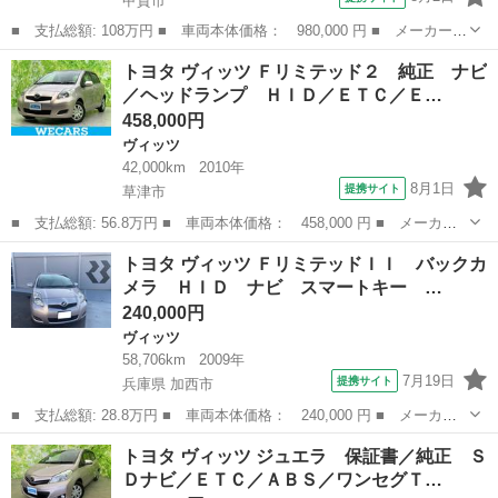
甲賀市
■ 支払総額: 108万円 ■ 車両本体価格： 980,000 円 ■ メーカー
名： トヨタ ■ 車種名： ヴィッツ ■ グレード名： Ｆ セーフ
滋賀
甲賀市
ヴィッツ
トヨタ ヴィッツ Ｆリミテッド２ 純正 ナビ
ティーエディションＩＩＩ ワンオーナー／スマートキー／プッシュ
／ヘッドランプ ＨＩＤ／ＥＴＣ／Ｅ…
スタート／Ｐａ...
458,000円
ヴィッツ
42,000km
2010年
8月1日
提携サイト
草津市
■ 支払総額: 56.8万円 ■ 車両本体価格： 458,000 円 ■ メーカー
名： トヨタ ■ 車種名： ヴィッツ ■ グレード名： Ｆリミテッ
滋賀
草津市
ヴィッツ
トヨタ ヴィッツ ＦリミテッドＩＩ バックカ
ド２ 純正 ナビ／ヘッドランプ ＨＩＤ／ＥＴＣ／ＥＢＤ付ＡＢＳ
メラ ＨＩＤ ナビ スマートキー …
／横滑り防止...
240,000円
ヴィッツ
58,706km
2009年
7月19日
提携サイト
兵庫県 加西市
■ 支払総額: 28.8万円 ■ 車両本体価格： 240,000 円 ■ メーカー
名： トヨタ ■ 車種名： ヴィッツ ■ グレード名： Ｆリミテッ
兵庫
加西市
ヴィッツ
トヨタ ヴィッツ ジュエラ 保証書／純正 Ｓ
ドＩＩ バックカメラ ＨＩＤ ナビ スマートキー 盗難防止シス
Ｄナビ／ＥＴＣ／ＡＢＳ／ワンセグＴ…
テム 衝突安...