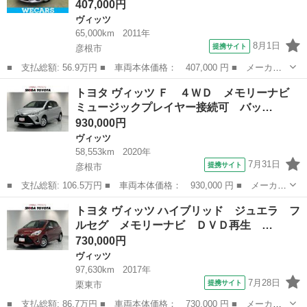
407,000円
ヴィッツ
65,000km
2011年
8月1日
提携サイト
彦根市
■ 支払総額: 56.9万円 ■ 車両本体価格： 407,000 円 ■ メーカー
名： トヨタ ■ 車種名： ヴィッツ ■ グレード名： ジュエラ
滋賀
彦根市
ヴィッツ
トヨタ ヴィッツ Ｆ ４ＷＤ メモリーナビ
保証書／純正 ＳＤナビ／ＥＴＣ／ＡＢＳ／ワンセグＴＶ／禁煙車／
ミュージックプレイヤー接続可 バッ…
衝突安全ボデ...
930,000円
ヴィッツ
58,553km
2020年
7月31日
提携サイト
彦根市
■ 支払総額: 106.5万円 ■ 車両本体価格： 930,000 円 ■ メーカー
名： トヨタ ■ 車種名： ヴィッツ ■ グレード名： Ｆ ４Ｗ
滋賀
彦根市
ヴィッツ
トヨタ ヴィッツ ハイブリッド ジュエラ フ
Ｄ メモリーナビ ミュージックプレイヤー接続可 バックカメラ
ルセグ メモリーナビ ＤＶＤ再生 …
衝突被害軽減...
730,000円
ヴィッツ
97,630km
2017年
7月28日
提携サイト
栗東市
■ 支払総額: 86.7万円 ■ 車両本体価格： 730,000 円 ■ メーカー