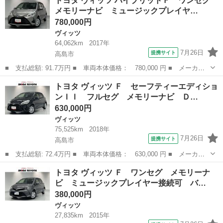
トヨタ ヴィッツ ハイブリッドＦ ワンセグ
グ メモリーナビ ＤＶＤ再生 ＥＴＣ ワンオーナー 兵庫県内に
メモリーナビ ミュージックプレイヤ…
在住のお客様...
780,000円
ヴィッツ
64,062km
2017年
7月26日
提携サイト
高島市
■ 支払総額: 91.7万円 ■ 車両本体価格： 780,000 円 ■ メーカー
名： トヨタ ■ 車種名： ヴィッツ ■ グレード名： ハイブリッ
滋賀
高島市
ヴィッツ
トヨタ ヴィッツ Ｆ セーフティーエディショ
ドＦ ワンセグ メモリーナビ ミュージックプレイヤー接続可 バ
ンＩＩ フルセグ メモリーナビ Ｄ…
ックカメラ ...
630,000円
ヴィッツ
75,525km
2018年
7月26日
提携サイト
高島市
■ 支払総額: 72.4万円 ■ 車両本体価格： 630,000 円 ■ メーカー
名： トヨタ ■ 車種名： ヴィッツ ■ グレード名： Ｆ セーフ
滋賀
高島市
ヴィッツ
トヨタ ヴィッツ Ｆ ワンセグ メモリーナ
ティーエディションＩＩ フルセグ メモリーナビ ＤＶＤ再生 ミ
ビ ミュージックプレイヤー接続可 バ…
ュージックプ...
380,000円
ヴィッツ
27,835km
2015年