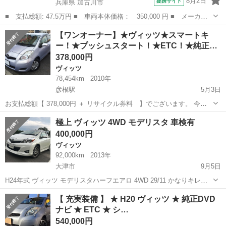
8月2日
提携サイト
兵庫県 加古川市
■ 支払総額: 47.5万円 ■ 車両本体価格： 350,000 円 ■ メーカー
名： トヨタ ■ 車種名： ヴィッツ ■ グレード名： Ｕ トヨタ
兵庫
加古川市
ヴィッツ
【ワンオーナー】★ヴィッツ★スマートキ
ディーラー保証１年走行距離無制限 ナビ ワンセグ ＣＤ再生 Ｅ
ー！★プッシュスタート！★ETC！★純正…
ＴＣ スマー...
378,000円
ヴィッツ
78,454km
2010年
彦根駅
5月3日
お支払総額【 378,000円 ＋ リサイクル券料 】でございます。 今回
出品させて頂きます車両は、 トヨタのヴィッツです！ ワンオーナーで
滋賀
彦根市
彦根駅
ヴィッツ
オーナー
極上 ヴィッツ 4WD モデリスタ 車検有
すので中もとても綺麗です！ そして便利なスマートキー！ポ...
400,000円
ヴィッツ
92,000km
2013年
大津市
9月5日
H24年式 ヴィッツ モデリスタハーフエアロ 4WD 29/11 かなりキレイ
な一台です(^^) いつでも問い合わせください！！ 08031360089 宮本
滋賀
大津市
ヴィッツ
モデリスタ
【 充実装備 】 ★ H20 ヴィッツ ★ 純正DVD
ナビ ★ ETC ★ シ…
540,000円