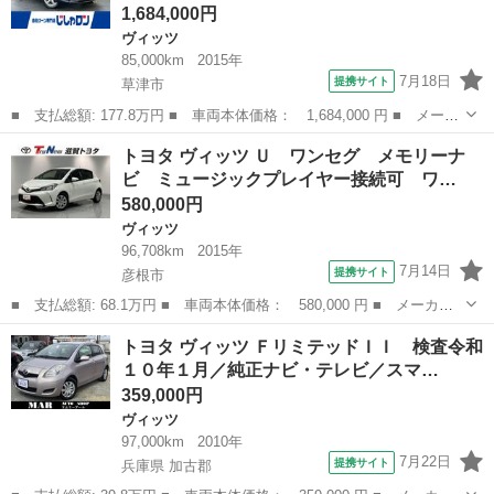
1,684,000円
ヴィッツ
85,000km
2015年
7月18日
提携サイト
草津市
■ 支払総額: 177.8万円 ■ 車両本体価格： 1,684,000 円 ■ メーカ
ー名： トヨタ ■ 車種名： ヴィッツ ■ グレード名： １．３
滋賀
草津市
ヴィッツ
トヨタ ヴィッツ Ｕ ワンセグ メモリーナ
Ｆ スマートスタイル ■ 排気量： 1300cc ■ ドア枚数： 5D ...
ビ ミュージックプレイヤー接続可 ワ…
580,000円
ヴィッツ
96,708km
2015年
7月14日
提携サイト
彦根市
■ 支払総額: 68.1万円 ■ 車両本体価格： 580,000 円 ■ メーカー
名： トヨタ ■ 車種名： ヴィッツ ■ グレード名： Ｕ ワンセ
滋賀
彦根市
ヴィッツ
トヨタ ヴィッツ ＦリミテッドＩＩ 検査令和
グ メモリーナビ ミュージックプレイヤー接続可 ワンオーナー
１０年１月／純正ナビ・テレビ／スマ…
アイドリング...
359,000円
ヴィッツ
97,000km
2010年
7月22日
提携サイト
兵庫県 加古郡