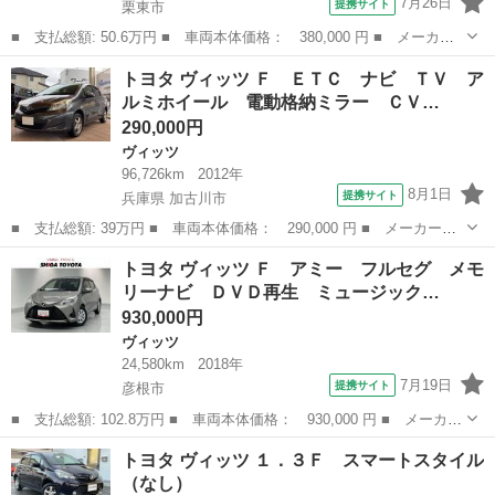
7月26日
提携サイト
栗東市
■ 支払総額: 50.6万円 ■ 車両本体価格： 380,000 円 ■ メーカー
名： トヨタ ■ 車種名： ヴィッツ ■ グレード名： Ｆ ワンセ
滋賀
栗東市
ヴィッツ
トヨタ ヴィッツ Ｆ ＥＴＣ ナビ ＴＶ ア
グ メモリーナビ ミュージックプレイヤー接続可 バックカメラ
ルミホイール 電動格納ミラー ＣＶ…
ＥＴＣ ワン...
290,000円
ヴィッツ
96,726km
2012年
8月1日
提携サイト
兵庫県 加古川市
■ 支払総額: 39万円 ■ 車両本体価格： 290,000 円 ■ メーカー
名： トヨタ ■ 車種名： ヴィッツ ■ グレード名： Ｆ ＥＴ
兵庫
加古川市
ヴィッツ
トヨタ ヴィッツ Ｆ アミー フルセグ メモ
Ｃ ナビ ＴＶ アルミホイール 電動格納ミラー ＣＶＴ ＣＤ
リーナビ ＤＶＤ再生 ミュージック…
ＵＳＢ ミュージッ...
930,000円
ヴィッツ
24,580km
2018年
7月19日
提携サイト
彦根市
■ 支払総額: 102.8万円 ■ 車両本体価格： 930,000 円 ■ メーカー
名： トヨタ ■ 車種名： ヴィッツ ■ グレード名： Ｆ アミ
滋賀
彦根市
ヴィッツ
トヨタ ヴィッツ １．３Ｆ スマートスタイル
ー フルセグ メモリーナビ ＤＶＤ再生 ミュージックプレイヤー
（なし）
接続可 バッ...