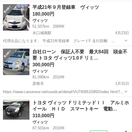
TRCD=200002&RESTID=CS210610 https://www.ss-s...
滋賀
彦根市
ヴィッツ
ハイブリッド
平成21年９月登録車 ヴィッツ
180,000円
ヴィッツ
51,507km
2009年
水口城南駅
4月23日
代理出品になります。 平成21年登録車 グレードF 走行距離
51507km 営業車で使っておりました 写真の通り擦り傷あります 今は
滋賀
甲賀市
水口城南駅
ヴィッツ
エンジン
自社ローン 保証人不要 最大84回 頭金不
会社のシールが貼ってあります 後、先日1ヶ月放置したらバッテリが
要 トヨタ ヴィッツ1.0 F リミ…
上がりました その後ブース...
300,000円
ヴィッツ
81,090km
2010年
彦根市
1月31日
https://www.carsensor.net/usedcar/detail/VU7458515992/index.html?
TRCD=200002&RESTID=CS210610 https://www.ss-s...
滋賀
彦根市
ヴィッツ
リミテッド
トヨタ ヴィッツ ＦリミテッドＩＩ アルミホ
イール ＨＩＤ スマートキー 電動…
310,000円
ヴィッツ
87,501km
2010年