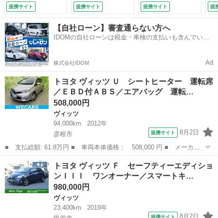
ーウインドウ／エン
ｓｏｎｉｃナビゲー
禁煙車／エアバッ
ィ
提携サイト
提携サイト
提携サイト
提
ジンスタートボタン
ション／バックカメ
グ 運転席／エアバ
席
／キーレスエントリ
ラ／ＥＴＣ／アイド
ッグ 助手席／衝突
ッ
【自社ローン】審査通らない方へ
ー／オートエアコン
リングストップ／ク
安全ボディ／パワー
コ
IDOMの自社ローンは税金・車検の支払いも含んでいる
／オートライト／盗
リアランスソナー／
ウインドウ／エンジ
付
ので毎月の支払額は一定
難防止システム
ＬＥＤヘッドランプ
ンスタートボタン
（検9.3）
（検10.5）
（検9.1）
Ad
株式会社IDOM
トヨタ ヴィッツ Ｕ シートヒーター 運転席
／ＥＢＤ付ＡＢＳ／エアバッグ 運転…
508,000円
ヴィッツ
94,000km
2012年
8月2日
提携サイト
彦根市
■ 支払総額: 61.8万円 ■ 車両本体価格： 508,000 円 ■ メーカー
名： トヨタ ■ 車種名： ヴィッツ ■ グレード名： Ｕ シート
滋賀
彦根市
ヴィッツ
トヨタ ヴィッツ Ｆ セーフティーエディショ
ヒーター 運転席／ＥＢＤ付ＡＢＳ／エアバッグ 運転席／エアバッ
ンＩＩＩ ワンオーナー／スマートキ…
グ 助手席／...
980,000円
ヴィッツ
23,400km
2019年
8月2日
提携サイト