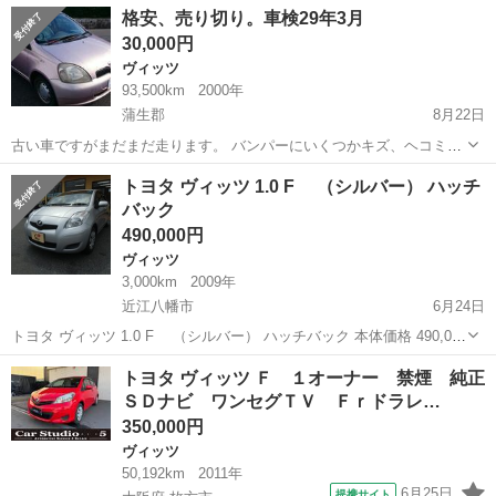
滋賀
米原市
ヴィッツ
法定
格安、売り切り。車検29年3月
録年):2007(H19) 走行距離:11.0万km 修復...
30,000円
ヴィッツ
93,500km
2000年
蒲生郡
8月22日
古い車ですがまだまだ走ります。 バンパーにいくつかキズ、ヘコミあ
ります。 ワイパーに錆があります。 今も毎日乗っています。 現車確
滋賀
蒲生郡
ヴィッツ
売り切り
トヨタ ヴィッツ 1.0 F （シルバー） ハッチ
認、試乗歓迎です。 リサイクル料金込みで30000円ポッキリです。
バック
490,000円
ヴィッツ
3,000km
2009年
近江八幡市
6月24日
トヨタ ヴィッツ 1.0 F （シルバー） ハッチバック 本体価格 490,000
円 支払総額 660,000円 年式(初度登録年):2009(H21) ワンオーナー:○ 走
滋賀
近江八幡市
ヴィッツ
法定
トヨタ ヴィッツ Ｆ １オーナー 禁煙 純正
行距離:0.3万km 修復歴:なし 定期点...
ＳＤナビ ワンセグＴＶ Ｆｒドラレ…
350,000円
ヴィッツ
50,192km
2011年
6月25日
提携サイト