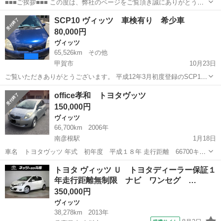
■■■ご挨拶■■■ この度は、弊社のページをご覧頂き誠にありがとうご
ざいます. 弊社、カーマッチ京都店は、軽自動車、国産車、輸入車、
滋賀
栗東市
ヴィッツ
グレー
SCP10 ヴィッツ 車検有り 希少車
など幅広く扱っております、京都市東山の中古車店で ございます。お
80,000円
客様に満足頂けるよ...
ヴィッツ
65,526km
その他
甲賀市
10月23日
ご覧いただきありがとうございます。 平成12年3月初度登録のSCP10
のヴィッツです。 ミッションはM/Tでマニュアルエアコン、ナビ無し
滋賀
甲賀市
ヴィッツ
ミッション
office孝和 トヨタヴッツ
の純正オーディオ付きです。 現在も通勤で使用しているため走行距離
150,000円
は8月11日現在のもので...
ヴィッツ
66,700km
2006年
南彦根駅
1月18日
車名 トヨタヴッツ 年式 初年度 平成１８年 走行距離 66700キロ
備考 ブーツ破れ、オイル漏れ、白煙等ありません！外装、内装は年
滋賀
彦根市
南彦根駅
ヴィッツ
走行距離
トヨタ ヴィッツ Ｕ トヨタディーラー保証１
式相応で御理解宜しく御願いします！現在スタッドレス装着してまし
年走行距離無制限 ナビ ワンセグ …
て、夏タイヤビッツ純正4本セ...
350,000円
ヴィッツ
38,278km
2013年