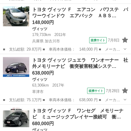
名： トヨタ ■ 車種名： ヴィッツ ■ グレード名： ハイブリッ
滋賀
栗東市
ヴィッツ
トヨタ ヴィッツ Ｆ エアコン パワステ パ
ド ジュエラ フルセグ メモリーナビ ＤＶＤ再生 ミュージック
ワーウインドウ エアバック ＡＢＳ…
プレイヤー接...
148,000円
ヴィッツ
179,733km
2011年
7月8日
提携サイト
兵庫県 加古川市
■ 支払総額: 29.8万円 ■ 車両本体価格： 148,000 円 ■ メーカー
名： トヨタ ■ 車種名： ヴィッツ ■ グレード名： Ｆ エアコ
兵庫
加古川市
ヴィッツ
トヨタ ヴィッツ ジュエラ ワンオーナー 社
ン パワステ パワーウインドウ エアバック ＡＢＳ ■ 排気
外メモリーナビ 衝突被害軽減システ…
量： 1000...
638,000円
ヴィッツ
63,306km
2017年
7月28日
提携サイト
草津市
■ 支払総額: 75.1万円 ■ 車両本体価格： 638,000 円 ■ メーカー
名： トヨタ ■ 車種名： ヴィッツ ■ グレード名： ジュエラ
滋賀
草津市
ヴィッツ
トヨタ ヴィッツ Ｆ ワンセグ メモリーナ
ワンオーナー 社外メモリーナビ 衝突被害軽減システム オートマ
ビ ミュージックプレイヤー接続可 衝…
チックハイビ...
680,000円
ヴィッツ