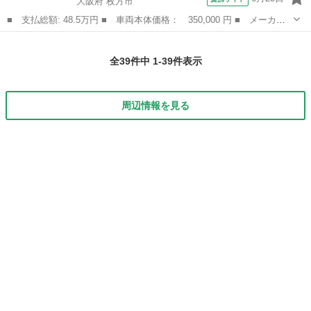
大阪府 枚方市
■ 支払総額: 48.5万円 ■ 車両本体価格： 350,000 円 ■ メーカー
名： トヨタ ■ 車種名： ヴィッツ ■ グレード名： Ｆ １オー
大阪
枚方市
ヴィッツ
ナー 禁煙 純正ＳＤナビ ワンセグＴＶ Ｆｒドラレコ ＥＴＣ
全39件中 1-39件表示
■ 排気量：...
周辺情報を見る