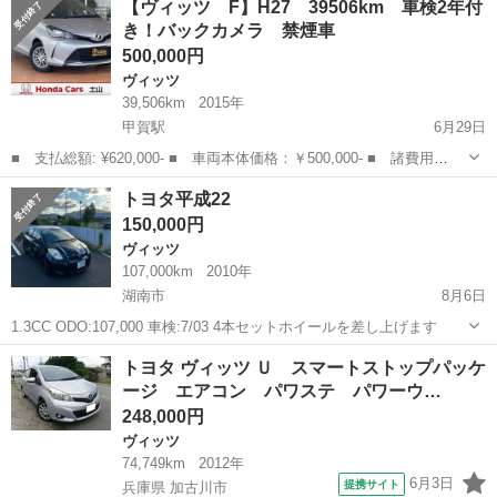
【ヴィッツ F】H27 39506km 車検2年付
2551（つながりやすいです） 店電話番号：07...
き！バックカメラ 禁煙車
500,000円
ヴィッツ
39,506km
2015年
甲賀駅
6月29日
■ 支払総額: ¥620,000- ■ 車両本体価格：￥500,000- ■ 諸費用
￥120,000- ※県外での登録、ご納車の場合別途、登録費用、陸送費が
滋賀
甲賀市
甲賀駅
ヴィッツ
車両
トヨタ平成22
かかります※ 車庫証明の提出は御客様で提出をお願いして...
150,000円
ヴィッツ
107,000km
2010年
湖南市
8月6日
1.3CC ODO:107,000 車検:7/03 4本セットホイールを差し上げます
滋賀
湖南市
ヴィッツ
ホイール
トヨタ ヴィッツ Ｕ スマートストップパッケ
ージ エアコン パワステ パワーウ…
248,000円
ヴィッツ
74,749km
2012年
6月3日
提携サイト
兵庫県 加古川市