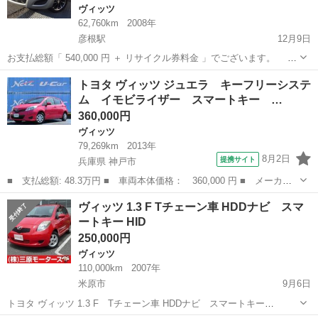
ヴィッツ
62,760km
2008年
彦根駅
12月9日
お支払総額「 540,000 円 ＋ リサイクル券料金 」でございます。 平
成20年式！トヨタのヴィッツです！ トヨタ純正ＤＶＤナビ搭載なので
滋賀
彦根市
彦根駅
ヴィッツ
ポール
トヨタ ヴィッツ ジュエラ キーフリーシステ
遠くのおでかけも安心！ DVD・CD・MD対応可能なので好きな...
ム イモビライザー スマートキー …
360,000円
ヴィッツ
79,269km
2013年
8月2日
提携サイト
兵庫県 神戸市
■ 支払総額: 48.3万円 ■ 車両本体価格： 360,000 円 ■ メーカー
名： トヨタ ■ 車種名： ヴィッツ ■ グレード名： ジュエラ
兵庫
神戸市
ヴィッツ
ヴィッツ 1.3 F Tチェーン車 HDDナビ スマ
キーフリーシステム イモビライザー スマートキー パワーウィン
ートキー HID
ドウ ワンセ...
250,000円
ヴィッツ
110,000km
2007年
米原市
9月6日
トヨタ ヴィッツ 1.3 F Tチェーン車 HDDナビ スマートキー
HID （レッド） 本体価格 250,000円 支払総額 350,000円 年式(初度登