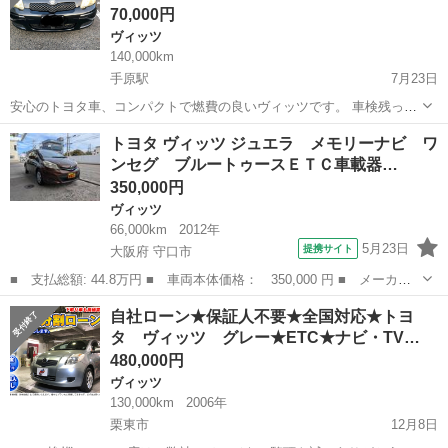
70,000円
ヴィッツ
140,000km
手原駅
7月23日
安心のトヨタ車、コンパクトで燃費の良いヴィッツです。 車検残って
ますので、乗って帰れます。 修復歴ありません。 タイヤは、昨年の車
滋賀
栗東市
手原駅
ヴィッツ
コード
トヨタ ヴィッツ ジュエラ メモリーナビ ワ
検時に新品に交換しました。 ETC付いてます。ナビは外しましたが、
ンセグ ブルートゥースＥＴＣ車載器…
オーディオは付いてます。オー...
350,000円
ヴィッツ
66,000km
2012年
5月23日
提携サイト
大阪府 守口市
■ 支払総額: 44.8万円 ■ 車両本体価格： 350,000 円 ■ メーカー
名： トヨタ ■ 車種名： ヴィッツ ■ グレード名： ジュエラ
大阪
守口市
ヴィッツ
自社ローン★保証人不要★全国対応★トヨ
メモリーナビ ワンセグ ブルートゥースＥＴＣ車載器 キーレスエ
タ ヴィッツ グレー★ETC★ナビ・TV…
ントリー ■...
480,000円
ヴィッツ
130,000km
2006年
栗東市
12月8日