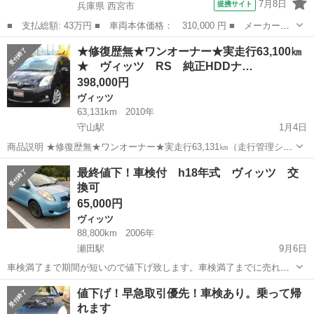
7月8日
提携サイト
兵庫県 西宮市
■ 支払総額: 43万円 ■ 車両本体価格： 310,000 円 ■ メーカー
名： トヨタ ■ 車種名： ヴィッツ ■ グレード名： Ｆリミテッ
兵庫
西宮市
ヴィッツ
★修復歴無★ワンオーナー★実走行63,100㎞
ドＩＩ アルミホイール ＨＩＤ スマートキー 電動格納ミラー
★ ヴィッツ RS 純正HDDナ…
ＣＶＴ 盗難防止...
398,000円
ヴィッツ
63,131km
2010年
守山駅
1月4日
商品説明 ★修復歴無★ワンオーナー★実走行63,131㎞（走行管理シス
テム照会済）★ 平成22年 ヴィッツ RS が入庫致しました。 純
滋賀
守山市
守山駅
ヴィッツ
ヘッドライト
最終値下！車検付 h18年式 ヴィッツ 交
正HDDナビ、ワンセグテレビ、ETC、キーレス、HIDヘッドライト
換可
純...
65,000円
ヴィッツ
88,800km
2006年
瀬田駅
9月6日
車検満了まで期間が短いので値下げ致します。車検満了までに売れな
い場合は解体屋さんに引き取ってもらい永久抹消する予定です。 サイ
滋賀
大津市
瀬田駅
ヴィッツ
値下げ！早急取引優先！車検あり。乗って帰
ズも小さめで小回りが利く、普段使いに便利なお車です。車内には収
れます
納するスペースやポケットが沢山ある...