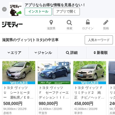
アプリならお得な情報を見逃さない！
インストール
アプリで開く
滋賀県
検索
ログイン
投稿
滋賀県のヴィッツ(トヨタ)の中古車
人気キーワード
エリア
ジャンル
詳細
新着順
トヨタ ヴィッツ
トヨタ ヴィッツ
トヨタ ヴィッツ Ｆ
ト
Ｕ シートヒータ
Ｆ セーフティーエ
リミテッド２ 純
リ
ー 運転席／ＥＢＤ
ディションＩＩＩ
正 ナビ／ヘッドラ
ッ
付ＡＢＳ／エアバッ
ワンオーナー／スマ
ンプ ＨＩＤ／ＥＴ
Ｄ
508,000円
980,000円
458,000円
24
グ 運転席／エアバ
ートキー／プッシュ
Ｃ／ＥＢＤ付ＡＢＳ
キ
94,000km / 2012年
23,400km / 2019年
42,000km / 2010年
58,
ッグ 助手席／パワ
スタート／Ｐａｎａ
／横滑り防止装置／
テ
彦根市
甲賀市
草津市
兵庫