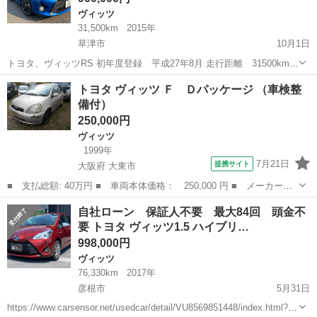
ヴィッツ
31,500km
2015年
草津市
10月1日
トヨタ、ヴィッツRS 初年度登録 平成27年8月 走行距離 31500km
車検 なし 希少なMT車になります ナビ NSCP-W64、バックカメラ
滋賀
草津市
ヴィッツ
走行距離
トヨタ ヴィッツ Ｆ Ｄパッケージ （車検整
ボディーガラスコート済み レーンキーピング、ハイビームオートライ
備付）
ト、衝突安...
250,000円
ヴィッツ
1999年
7月21日
提携サイト
大阪府 大東市
■ 支払総額: 40万円 ■ 車両本体価格： 250,000 円 ■ メーカー
名： トヨタ ■ 車種名： ヴィッツ ■ グレード名： Ｆ Ｄパッ
大阪
大東市
ヴィッツ
自社ローン 保証人不要 最大84回 頭金不
ケージ ■ 排気量： 1000cc ■ ドア枚数： 5D ■ ミッション：
要 トヨタ ヴィッツ1.5 ハイブリ…
A...
998,000円
ヴィッツ
76,330km
2017年
彦根市
5月31日
https://www.carsensor.net/usedcar/detail/VU8569851448/index.html?