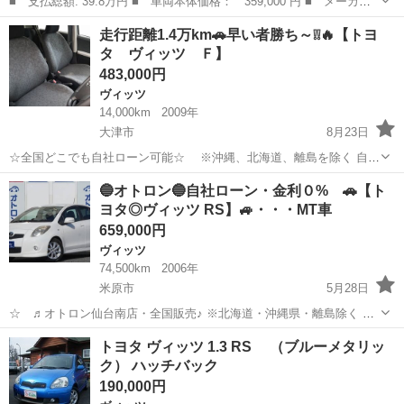
■ 支払総額: 39.8万円 ■ 車両本体価格： 359,000 円 ■ メーカー
名： トヨタ ■ 車種名： ヴィッツ ■ グレード名： Ｆリミテッ
兵庫
加古郡
ヴィッツ
走行距離1.4万km🚗早い者勝ち～❕❕🔥【トヨ
ドＩＩ 検査令和１０年１月／純正ナビ・テレビ／スマートキー２個
タ ヴィッツ Ｆ】
／ディスチャ...
483,000円
ヴィッツ
14,000km
2009年
大津市
8月23日
☆全国どこでも自社ローン可能☆ ※沖縄、北海道、離島を除く 自己
破産、債務整理の経験あり… 転職したばかり…自営業… 頭金一括の準
滋賀
大津市
ヴィッツ
走行距離
🔵オトロン🔵自社ローン・金利０% 🚗【ト
備は難しい… そんな不安はオトロンにお任せ(^^)/ 自社ローン専門
ヨタ◎ヴィッツ RS】🚙・・・MT車
店！...
659,000円
ヴィッツ
74,500km
2006年
米原市
5月28日
☆ ♬オトロン仙台南店・全国販売♪ ※北海道・沖縄県・離島除く 金
利0％!!!(^.^)/~~~ ＼今すぐ問合せよう／ ☆ヴィッツ ＲＳ☆
滋賀
米原市
ヴィッツ
オトロン
トヨタ ヴィッツ 1.3 RS （ブルーメタリッ
ここをチェック ↓↓↓↓↓↓↓↓↓...
ク） ハッチバック
190,000円