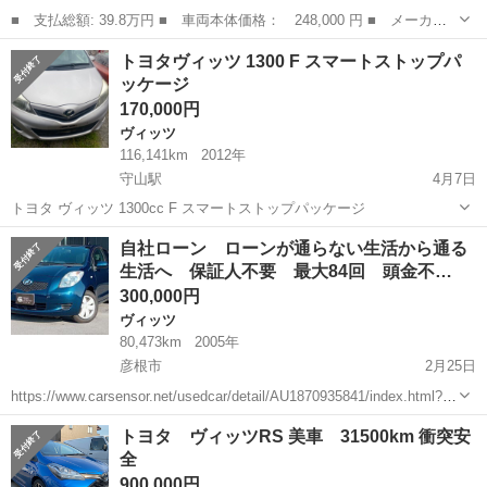
■ 支払総額: 39.8万円 ■ 車両本体価格： 248,000 円 ■ メーカー
名： トヨタ ■ 車種名： ヴィッツ ■ グレード名： Ｕ スマー
兵庫
加古川市
ヴィッツ
トヨタヴィッツ 1300 F スマートストップパ
トストップパッケージ エアコン パワステ パワーウインドウ エ
ッケージ
アバック Ａ...
170,000円
ヴィッツ
116,141km
2012年
守山駅
4月7日
トヨタ ヴィッツ 1300cc F スマートストップパッケージ
滋賀
守山市
守山駅
ヴィッツ
自社ローン ローンが通らない生活から通る
生活へ 保証人不要 最大84回 頭金不…
300,000円
ヴィッツ
80,473km
2005年
彦根市
2月25日
https://www.carsensor.net/usedcar/detail/AU1870935841/index.html?
TRCD=200002&RESTID=CS210610 https://www.ss-s...
滋賀
彦根市
ヴィッツ
ローン
トヨタ ヴィッツRS 美車 31500km 衝突安
全
900,000円