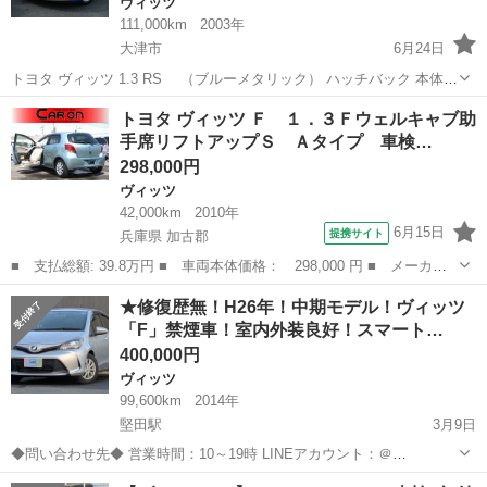
ヴィッツ
111,000km
2003年
大津市
6月24日
トヨタ ヴィッツ 1.3 RS （ブルーメタリック） ハッチバック 本体価
格 190,000円 年式(初度登録年):2003(H15) 走行距離:11.1万km 修復歴:
滋賀
大津市
ヴィッツ
法定
トヨタ ヴィッツ Ｆ １．３Ｆウェルキャブ助
なし リサイクル料:リ済別 車検:車検残：無...
手席リフトアップＳ Ａタイプ 車検…
298,000円
ヴィッツ
42,000km
2010年
6月15日
提携サイト
兵庫県 加古郡
■ 支払総額: 39.8万円 ■ 車両本体価格： 298,000 円 ■ メーカー
名： トヨタ ■ 車種名： ヴィッツ ■ グレード名： Ｆ １．３
兵庫
加古郡
ヴィッツ
★修復歴無！H26年！中期モデル！ヴィッツ
Ｆウェルキャブ助手席リフトアップＳ Ａタイプ 車検２年付 助手
「F」禁煙車！室内外装良好！スマート…
席リフト キ...
400,000円
ヴィッツ
99,600km
2014年
堅田駅
3月9日
◆問い合わせ先◆ 営業時間：10～19時 LINEアカウント：＠
304nsths（MRCモーターズ） 携帯番号：080-4563-0971 or 070-8348-
滋賀
守山市
堅田駅
ヴィッツ
エレメント