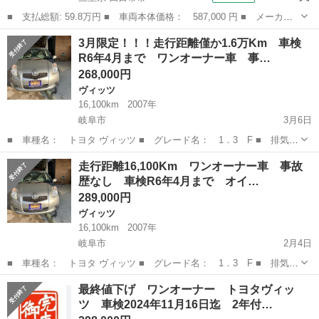
■ 支払総額: 59.8万円 ■ 車両本体価格： 587,000 円 ■ メーカー
名： トヨタ ■ 車種名： ヴィッツ ■ グレード名： １．０Ｆ
三重
四日市市
ヴィッツ
3月限定！！！走行距離僅か1.6万Km 車検
ＬＥＤエディション 禁煙 ナビＴＶ Ｂｌｕｅｔｏｏｔｈ １オー
R6年4月まで ワンオーナー車 事…
ナー ＬＥＤ...
268,000円
ヴィッツ
16,100km
2007年
岐阜市
3月6日
■ 車種名： トヨタ ヴィッツ ■ グレード名： 1．3 F ■ 排気
量： 1300cc ■ ドア枚数： 5D ■ 店舗PR文： 車検付き R6年4
岐阜
岐阜市
ヴィッツ
走行距離
走行距離16,100Km ワンオーナー車 事故
月まで有り 通勤車にどうぞ！ ■ 年式（年...
歴なし 車検R6年4月まで オイ…
289,000円
ヴィッツ
16,100km
2007年
岐阜市
2月4日
■ 車種名： トヨタ ヴィッツ ■ グレード名： 1．3 F ■ 排気
量： 1300cc ■ ドア枚数： 5D ■ 店舗PR文： 車検付き R6年4
岐阜
岐阜市
ヴィッツ
走行距離
最終値下げ ワンオーナー トヨタヴィッ
月まで有り 通勤車にどうぞ！ ■ 年式（年）：...
ツ 車検2024年11月16日迄 2年付…