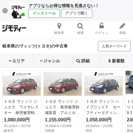
アプリならお得な情報を見逃さない！
インストール
アプリで開く
岐阜県
検索
ログイン
投稿
岐阜県のヴィッツ(トヨタ)の中古車
人気キーワード
エリア
ジャンル
詳細
新着順
トヨタ ヴィッツ ジ
トヨタ ヴィッツ ジ
トヨタ ヴィッツ ハ
ト
ュエラ ワイヤレス
ュエラ 衝突被害軽
イブリッドＦ セー
リ
キー 衝突被害軽減
減装置 アルミホイ
フティーエディショ
9.
ブレーキ パワース
ール ワンセグ キ
ン メディアプレイ
1,080,000円
1,155,000円
1,058,000円
24
テアリング パワー
ーフリー 記録簿
ヤー接続 リアカメ
33,112km / 2017年
34,880km / 2018年
63,602km / 2018年
159
ウィンドウ ＥＴ
ナビ＆ＴＶ ドライ
ラ 衝突被害軽減ブ
岐阜市
羽島郡
関市
愛知