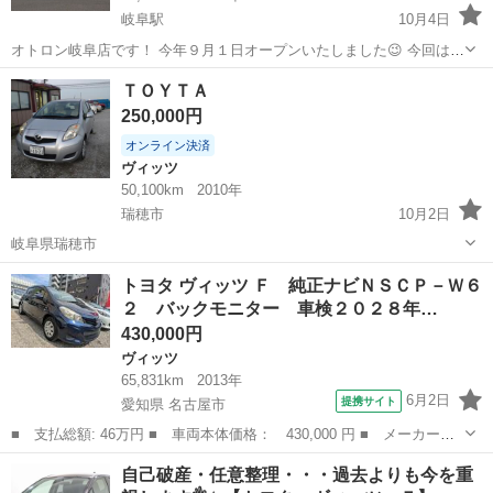
岐阜駅
10月4日
オトロン岐阜店です！ 今年９月１日オープンいたしました😉 今回はト
ヨタ ヴィッツをご紹介します🎶 気になった方は問い合わせください
岐阜
岐阜市
岐阜駅
ヴィッツ
オトロン
ＴＯＹＴＡ
ませ❗️❗️ お支払いの滞納や過去の破産歴など様々な理由でオートロ...
250,000円
オンライン決済
ヴィッツ
50,100km
2010年
瑞穂市
10月2日
岐阜県瑞穂市
岐阜
瑞穂市
ヴィッツ
トヨタ ヴィッツ Ｆ 純正ナビＮＳＣＰ－Ｗ６
２ バックモニター 車検２０２８年…
430,000円
ヴィッツ
65,831km
2013年
6月2日
提携サイト
愛知県 名古屋市
■ 支払総額: 46万円 ■ 車両本体価格： 430,000 円 ■ メーカー
名： トヨタ ■ 車種名： ヴィッツ ■ グレード名： Ｆ 純正ナ
愛知
名古屋市
ヴィッツ
自己破産・任意整理・・・過去よりも今を重
ビＮＳＣＰ－Ｗ６２ バックモニター 車検２０２８年３月 衝突安