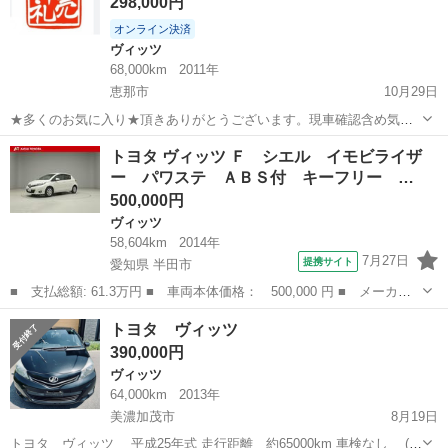
298,000円
オンライン決済
ヴィッツ
68,000km
2011年
恵那市
10月29日
★多くのお気に入り★頂きありがとうございます。現車確認含め気軽
に連絡下さい。 298000円ポッキリ❗️車検2年取得済 諸費用一切無し。
岐阜
恵那市
ヴィッツ
車両
トヨタ ヴィッツ Ｆ シエル イモビライザ
乗って帰れます。 トヨタヴィッツ DBA-KSP130 距離68000km 車検
ー パワステ ＡＢＳ付 キーフリー …
20...
500,000円
ヴィッツ
58,604km
2014年
7月27日
提携サイト
愛知県 半田市
■ 支払総額: 61.3万円 ■ 車両本体価格： 500,000 円 ■ メーカー
名： トヨタ ■ 車種名： ヴィッツ ■ グレード名： Ｆ シエ
愛知
半田市
ヴィッツ
トヨタ ヴィッツ
ル イモビライザー パワステ ＡＢＳ付 キーフリー スマートエ
390,000円
ントリー Ｗエ...
ヴィッツ
64,000km
2013年
美濃加茂市
8月19日
トヨタ ヴィッツ 平成25年式 走行距離 約65000km 車検なし (