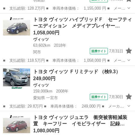
羽島郡
■ 支払総額: 128.2万円 ■ 車両本体価格： 1,155,000 円 ■ メーカ
ー名： トヨタ ■ 車種名： ヴィッツ ■ グレード名： ジュエ
岐阜
羽島郡
ヴィッツ
トヨタ ヴィッツ ハイブリッドＦ セーフティ
ラ 衝突被害軽減装置 アルミホイール ワンセグ キーフリー 記
ーエディション メディアプレイヤー…
録簿 ナビ...
1,058,000円
ヴィッツ
63,602km
2018年
7月31日
提携サイト
関市
■ 支払総額: 118.5万円 ■ 車両本体価格： 1,058,000 円 ■ メーカ
ー名： トヨタ ■ 車種名： ヴィッツ ■ グレード名： ハイブリ
岐阜
関市
ヴィッツ
トヨタ ヴィッツ Ｆリミテッド （検9.3）
ッドＦ セーフティーエディション メディアプレイヤー接続 リア
249,000円
カメラ ...
ヴィッツ
159,000km
2008年
7月30日
提携サイト
愛知県 一宮市
■ 支払総額: 29.8万円 ■ 車両本体価格： 249,000 円 ■ メーカー
名： トヨタ ■ 車種名： ヴィッツ ■ グレード名： Ｆリミテッ
愛知
一宮市
ヴィッツ
トヨタ ヴィッツ ジュエラ 衝突被害軽減装
ド ■ 排気量： 1000cc ■ ドア枚数： 5D ■ ミッション： A...
置 キーフリー イモビライザー 記録…
1,080,000円