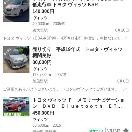
低走行車 トヨタ ヴィッツ KSP…
140,000円
ヴィッツ
40,000km
2005年
東大垣駅
8月16日
トヨタ ヴィッツ（DBA-KSP90） 4万キロ走行 車検なし 車検なしの場
合、車両価格の14万円 車検取得の場合、総額価格の20万円になります
岐阜
瑞穂市
東大垣駅
ヴィッツ
車両
売り切り 平成19年式 トヨタ・ヴィッツ
タイヤホイールは変更になる予定です 燃費も良く、カタログ値リッタ
機関良好
ー22....
80,000円
ヴィッツ
117,783km
2007年
加茂野駅
6月6日
ご覧頂きありがとうございます。 トヨタのヴィッツでございます。 こ
の度車検が切れる為手放す事となりました。 調子は特に悪くは無くエ
岐阜
美濃加茂市
加茂野駅
ヴィッツ
売り切り
トヨタ ヴィッツ Ｆ メモリーナビゲーショ
アコンも、よく効いております。 抹消渡しになります。 気になる所
ン ＤＶＤ Ｂｌｕｅｔｏｏｔｈ ＥＴ…
は、左ドアミラーウィンカーの...
450,000円
ヴィッツ
63,600km
2015年
6月16日
提携サイト
愛知県 豊橋市