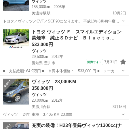
ヴィッツ
155,000km
2006年
美濃赤坂駅
10月2日
トヨタ／ヴィッツ／CVT／SCP90になります。 平成18年3月初年度登
録です。 燃費良く走れれば良いって方には最適な車です！ 書類揃えて
岐阜
大垣市
美濃赤坂駅
ヴィッツ
令和5年
トヨタ ヴィッツ Ｆ スマイルエディション
ますので乗って帰れます。お願いだ… ドタキャンとかまぢで辞めて欲
禁煙車 純正ＳＤナビ Ｂｌｕｅｔｏ…
しい… 「まだ有りま...
533,000円
ヴィッツ
29,500km
2012年
7月31日
提携サイト
愛知県 豊川市
■ 支払総額: 64.9万円 ■ 車両本体価格： 533,000 円 ■ メーカー
名： トヨタ ■ 車種名： ヴィッツ ■ グレード名： Ｆ スマイ
愛知
豊川市
ヴィッツ
ヴィッツ 23,000KM
ルエディション 禁煙車 純正ＳＤナビ Ｂｌｕｅｔｏｏｔｈ再生
350,000円
スマートキー...
ヴィッツ
23,000km
2012年
美濃川合駅
3月15日
ヴィッツ 24年 車検 3／05 KM 23,000
岐阜
美濃加茂市
美濃川合駅
ヴィッツ
充実の装備！H23年登録ヴィッツ1300cc(ナ