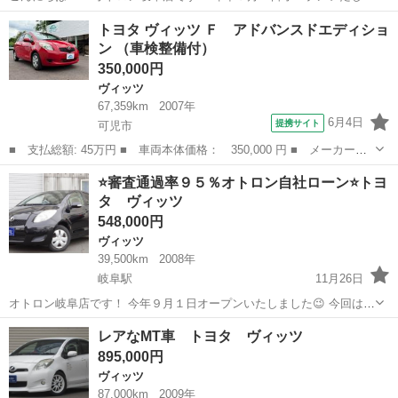
した😉 今回はトヨタ ヴィッツジュエラをご紹介します🎶 ☆オトロン
岐阜
岐阜市
岐阜駅
ヴィッツ
オトロン
トヨタ ヴィッツ Ｆ アドバンスドエディショ
自社ローン特徴☆ 勤続年数短い、専業主婦をされている、自営業の...
ン （車検整備付）
350,000円
ヴィッツ
67,359km
2007年
6月4日
提携サイト
可児市
■ 支払総額: 45万円 ■ 車両本体価格： 350,000 円 ■ メーカー
名： トヨタ ■ 車種名： ヴィッツ ■ グレード名： Ｆ アドバ
岐阜
可児市
ヴィッツ
⭐審査通過率９５％オトロン自社ローン⭐トヨ
ンスドエディション ■ 排気量： 1300cc ■ ドア枚数： 5D ■ ミ
タ ヴィッツ
ッ...
548,000円
ヴィッツ
39,500km
2008年
岐阜駅
11月26日
オトロン岐阜店です！ 今年９月１日オープンいたしました😉 今回はト
ヨタ ヴィッツをご紹介します🎶 気になった方は問い合わせください
岐阜
岐阜市
岐阜駅
ヴィッツ
オトロン
レアなMT車 トヨタ ヴィッツ
ませ❗️❗️ お支払いの滞納や過去の破産歴など様々な理由でオートロ...
895,000円
ヴィッツ
87,000km
2009年