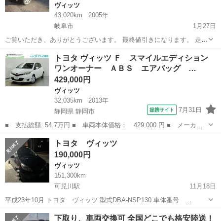
ヴィッツ
43,020km
2005年
岐阜市
1月27日
ご覧いただき、ありがとうございます。 最終値引きになります。 走行
距離 43000㎞と、まだまだ絶好調！遊べるミッションのヴィッツで
岐阜
岐阜市
ヴィッツ
ミッション
トヨタ ヴィッツ Ｆ スマイルエディション
す。 先日、私の名前にしましたが、実質ワンオーナーで、大事に乗ら
ワンオーナー ＡＢＳ エアバッグ …
れていたお車で...
429,000円
ヴィッツ
32,035km
2013年
7月31日
提携サイト
静岡県 静岡市
■ 支払総額: 54.7万円 ■ 車両本体価格： 429,000 円 ■ メーカー
名： トヨタ ■ 車種名： ヴィッツ ■ グレード名： Ｆ スマイ
静岡
静岡市
ヴィッツ
トヨタ ヴィッツ
ルエディション ワンオーナー ＡＢＳ エアバッグ 盗難防止装
190,000円
置 ミュージッ...
ヴィッツ
151,300km
可児川駅
11月18日
平成23年10月 トヨタ ヴィッツ 型式DBA-NSP130 車体番号
NSP130-2047254 ブラック インテリキー ヒートシーター 抹消済み 輸
岐阜
可児市
可児川駅
ヴィッツ
下取り、車両交換可 全国どこでも格安陸送！
出用 値下げ交渉不可 近日取消します