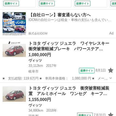
Ｃ ナビＴＶ バッ
ブレコーダー バッ
レーキ 助手席エア
提携サイト
提携サイト
提携サイト
提
クカメラ ＡＢＳ
クモニター １オー
バック 盗難防止シ
ワンオーナー車 ワ
ナー Ｗエアバッ
ステム パワーウィ
【自社ローン】審査通らない方へ
ンセグＴＶ エアコ
ク パワーウィンド
ンドゥ キーレス
IDOMの自社ローンは税金・車検の支払いも含んでいる
ン 横滑り防止装
ウ ＡＢＳ アイド
横滑り防止機能 ア
ので毎月の支払額は一定
置 Ｗエアバック
リングストップ Ａ
ルミホイール ＤＶ
点検記録簿 （車検
Ｃ ＡＵＸ （車検
Ｄ １オーナー フ
Ad
株式会社IDOM
整備付）
整備付）
ルセグ オートエア
コン （車検整備
トヨタ ヴィッツ ジュエラ ワイヤレスキー
付）
衝突被害軽減ブレーキ パワーステア…
1,080,000円
ヴィッツ
33,112km
2017年
8月1日
提携サイト
岐阜市
■ 支払総額: 119.6万円 ■ 車両本体価格： 1,080,000 円 ■ メーカ
ー名： トヨタ ■ 車種名： ヴィッツ ■ グレード名： ジュエ
岐阜
岐阜市
ヴィッツ
トヨタ ヴィッツ ジュエラ 衝突被害軽減装
ラ ワイヤレスキー 衝突被害軽減ブレーキ パワーステアリング
置 アルミホイール ワンセグ キーフ…
パワーウィ...
1,155,000円
ヴィッツ
34,880km
2018年
7月31日
提携サイト