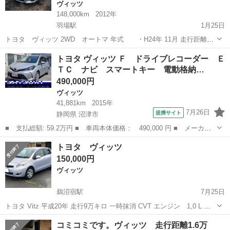
ヴィッツ
148,000km
2012年
羽場駅
1月25日
トヨタ ヴィッツ 2WD オートマ 年式 ・H24年 11月 走行距離・
148千km 車検 ・R7年 2月5日 排気量 ・ 色 ・シルバー 修
岐阜
各務原市
羽場駅
ヴィッツ
走行距離
トヨタ ヴィッツ Ｆ ドライブレコーダー Ｅ
復歴 ・無し 燃料 ・ガソリン(レギュラー) 人数...
ＴＣ ナビ スマートキー 電動格納…
490,000円
ヴィッツ
41,881km
2015年
7月26日
提携サイト
静岡県 沼津市
■ 支払総額: 59.2万円 ■ 車両本体価格： 490,000 円 ■ メーカー
名： トヨタ ■ 車種名： ヴィッツ ■ グレード名： Ｆ ドライ
静岡
沼津市
ヴィッツ
トヨタ ヴィッツ
ブレコーダー ＥＴＣ ナビ スマートキー 電動格納ミラー ＣＶ
150,000円
Ｔ 衝突安全...
ヴィッツ
鵜沼宿駅
7月25日
トヨタ Vitz 平成20年 走行9万キロ 一時抹消 CVT エンジン 1,0 L グ
レード U プッシュスタート オートエアコン 内外装キレイ 車検2年付
岐阜
各務原市
鵜沼宿駅
ヴィッツ
エンジン
コミコミです。ヴィッツ 走行距離1.6万
き＋10万円 現状手元15万円