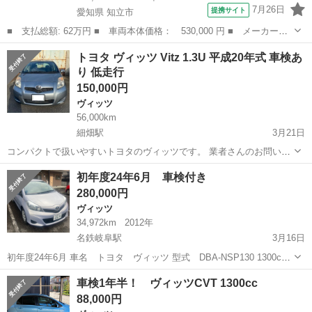
7月26日
提携サイト
愛知県 知立市
■ 支払総額: 62万円 ■ 車両本体価格： 530,000 円 ■ メーカー
名： トヨタ ■ 車種名： ヴィッツ ■ グレード名： １．３Ｆ
愛知
知立市
ヴィッツ
トヨタ ヴィッツ Vitz 1.3U 平成20年式 車検あ
ＬＥＤエディション フルセグＴＶ アイドルストップ パワーステ
り 低走行
アリング １オー...
150,000円
ヴィッツ
56,000km
細畑駅
3月21日
コンパクトで扱いやすいトヨタのヴィッツです。 業者さんのお問い合
わせが多いですが業者さんなら希望価格書いてください。 3月20日 エ
岐阜
岐阜市
細畑駅
ヴィッツ
走行距離
初年度24年6月 車検付き
アフィルター交換 プラグ交換をしました。 キズもありますので低価格
280,000円
で購入希望...
ヴィッツ
34,972km
2012年
名鉄岐阜駅
3月16日
初年度24年6月 車名 トヨタ ヴィッツ 型式 DBA-NSP130 1300cc
ガソリン 5ドア 走行距離 34,972km 事故歴なし キズが左右のモー
岐阜
岐阜市
名鉄岐阜駅
ヴィッツ
初年度
車検1年半！ ヴィッツCVT 1300cc
ル凹みあり。 リヤバンパー左右角にキズあり。 ...
88,000円