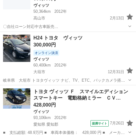
ヴィッツ
50,364km
2012年
高山市
2月13日
〇自社ローン対応中古車販売
〇
岐阜
高山市
ヴィッツ
車両
H24 トヨタ ヴィッツ
☆どなたでもロー
300,000円
ン対応可能☆ １、勤続年数の短い方や自営業の方 ...
オンライン決済
ヴィッツ
60,400km
2012年
大垣市
12月31日
岐阜県 大垣市 トヨタヴィッツ ナビ、TV、ETC、バックカメラ搭載
タイヤ2本は新品に交換しました。 年式：H243月 外装色：黒 型式：
岐阜
大垣市
ヴィッツ
走行距離
トヨタ ヴィッツ Ｆ スマイルエディション
DBA-KSP130 走行距離：60400km(2020年12月31日) 車...
スマートキー 電動格納ミラー ＣＶ…
428,000円
ヴィッツ
93,106km
2012年
7月26日
提携サイト
愛知県 愛知郡
■ 支払総額: 48.9万円 ■ 車両本体価格： 428,000 円 ■ メーカー