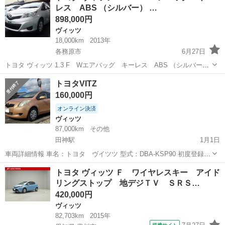
レス ABS （シルバー） …
898,000円
ヴィッツ
18,000km
2013年
各務原市
6月27日
トヨタ ヴィッツ 1.3 F Wエアバッグ キーレス ABS （シルバー）
ハッチバック 本体価格 898,000円 支払総額 1,068,000円 年式(初度登
岐阜
各務原市
ヴィッツ
エアバッグ
トヨタVITZ
録年):2013(H25) 走行距離:1.8万km 修復...
160,000円
オンライン決済
ヴィッツ
87,000km
その他
田神駅
1月1日
車両詳細情報 車名：トヨタ ヴイツツ 型式：DBA-KSP90 初度登録年
月（初度検査年月） ： 平成17年（2005年）7月 タイヤ：165/70/R14-
岐阜
岐阜市
田神駅
ヴィッツ
VITZ
トヨタ ヴィッツ Ｆ ワイヤレスキー アイド
2025年に4本交換済-DUNLOP 車両総重量：980 kg ...
リングストップ 地デジＴＶ ＳＲＳ…
420,000円
ヴィッツ
82,703km
2015年