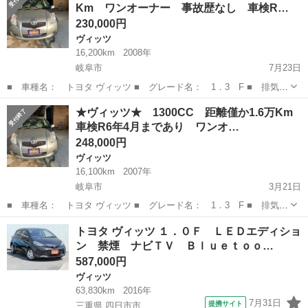
Km ワンオーナー 事故歴なし 車検R…
230,000円
ヴィッツ
16,200km
2008年
岐阜市
7月23日
■ 車種名： トヨタ ヴィッツ ■ グレード名： 1．3 F ■ 排気
量： 1300cc ■ ドア枚数： 5D ■ 店舗PR文： 車検付き R6年4
岐阜
岐阜市
ヴィッツ
走行距離
★ヴィッツ★ 1300CC 距離僅か1.6万Km
月まで有り 通勤車にどうぞ！ ■ 年式（年...
車検R6年4月まであり ワンオ…
248,000円
ヴィッツ
16,100km
2007年
岐阜市
3月21日
■ 車種名： トヨタ ヴィッツ ■ グレード名： 1．3 F ■ 排気
量： 1300cc ■ ドア枚数： 5D ■ 店舗PR文： 車検付き R6年4
岐阜
岐阜市
ヴィッツ
走行距離
トヨタ ヴィッツ １．０Ｆ ＬＥＤエディショ
月まで有り 通勤車にどうぞ！ ■ 年式（年...
ン 禁煙 ナビＴＶ Ｂｌｕｅｔｏｏ…
587,000円
ヴィッツ
63,830km
2016年
7月31日
提携サイト
三重県 四日市市