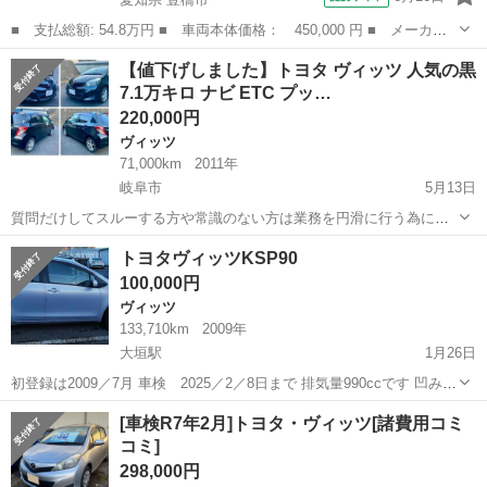
■ 支払総額: 54.8万円 ■ 車両本体価格： 450,000 円 ■ メーカー
名： トヨタ ■ 車種名： ヴィッツ ■ グレード名： Ｆ メモリ
愛知
豊橋市
ヴィッツ
【値下げしました】トヨタ ヴィッツ 人気の黒
ーナビゲーション ＤＶＤ Ｂｌｕｅｔｏｏｔｈ ＥＴＣ キーレ
7.1万キロ ナビ ETC プッ…
ス 電動格納ミ...
220,000円
ヴィッツ
71,000km
2011年
岐阜市
5月13日
質問だけしてスルーする方や常識のない方は業務を円滑に行う為にブ
ロックしますので ご了承下さい。 トラブル防止の為 現車確認必須と
岐阜
岐阜市
ヴィッツ
尾張小牧
トヨタヴィッツKSP90
なります。 トヨタ ヴィッツ 年式 平23年7月 距離 71000km 車検 令和6
100,000円
年7月...
ヴィッツ
133,710km
2009年
大垣駅
1月26日
初登録は2009／7月 車検 2025／2／8日まで 排気量990ccです 凹みと
キズがあちこちありますがエンジンとして問題ありません、オイル交
岐阜
瑞穂市
大垣駅
ヴィッツ
トヨタヴィッツ
[車検R7年2月]トヨタ・ヴィッツ[諸費用コミ
換と定期点検毎年実施しています。 夏タイヤ去年買ったばかりまだま
コミ]
だ新しいので数年...
298,000円