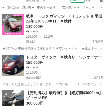
7月27日
提携サイト
愛知県 豊川市
■ 支払総額: 53万円 ■ 車両本体価格： 420,000 円 ■ メーカー
名： トヨタ ■ 車種名： ヴィッツ ■ グレード名： Ｆ ワイヤ
愛知
豊川市
ヴィッツ
岐阜 トヨタ ヴィッツ FリミテッドⅡ 平成
レスキー アイドリングストップ 地デジＴＶ ＳＲＳ Ｗエアバッ
22年 136,000キロ 車検付
ク パワーステア...
110,000円
ヴィッツ
136,000km
2010年
那加駅
5月29日
★1年7ヶ月車検付で乗って帰れます！ ★ワンオーナー！ ★純正オーデ
ィオ！ ★プッシュスタート付き！ ★ドライブレコーダー付き！ ★社
岐阜
各務原市
那加駅
ヴィッツ
リミテッド
トヨタ ヴィッツ 車検有り ワンオーナー
外アルミホイール！ ★燃費22.5km/ℓ（カタログ値） ★100キロ程試運
150,000円
転しましたが快...
ヴィッツ
101,000km
名鉄岐阜駅
2月6日
ご覧いただきありがとうございます。 平成22年 KSP90ヴィッツ
になります 走行 101000km 車検 令和7年3月
岐阜
岐阜市
名鉄岐阜駅
ヴィッツ
オーナー
【売約済み】最終値引き【絶好調43000km】
1000cc オートマ 地デジナビ バックカメラ スマートキー
ヴィッツ RS
プ...
300,000円