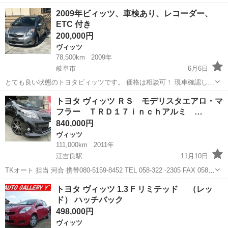
名： トヨタ ■ 車種名： ヴィッツ ■ グレード名： Ｆ スマイ
愛知
愛知郡
ヴィッツ
2009年ビィッツ、車検あり、レコーダー、
ルエディション スマートキー 電動格納ミラー ＣＶＴ 盗難防止
ETC 付き
システム 衝...
200,000円
ヴィッツ
78,500km
2009年
岐阜市
6月6日
とても良い状態のトヨタビィッツです。 価格は相談可！ 現車確認した
上で、口座に振り込んでください。 名古屋市、岐阜市附近 すぐに売り
岐阜
岐阜市
ヴィッツ
価格
トヨタ ヴィッツ ＲＳ モデリスタエアロ・マ
たい！
フラー ＴＲＤ１７ｉｎｃｈアルミ …
840,000円
ヴィッツ
111,000km
2011年
江吉良駅
11月10日
TKオート 担当 河合 携帯080-5159‐8452 TEL 058‐322 ‐2305 FAX 058‐
322 ‐2304 岐阜県羽島市江吉良町２３５５ 車両本体価格...
岐阜
羽島市
江吉良駅
ヴィッツ
事故
トヨタ ヴィッツ 1.3 F リミテッド （レッ
ド） ハッチバック
498,000円
ヴィッツ