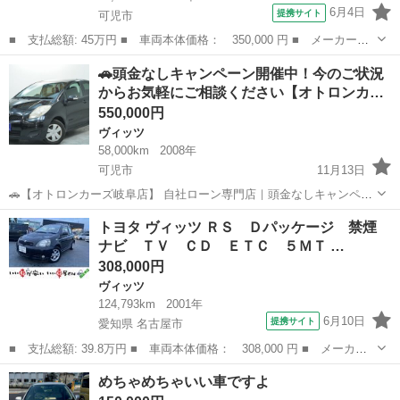
6月4日
提携サイト
可児市
■ 支払総額: 45万円 ■ 車両本体価格： 350,000 円 ■ メーカー
名： トヨタ ■ 車種名： ヴィッツ ■ グレード名： Ｆ アドバ
岐阜
可児市
ヴィッツ
🚗頭金なしキャンペーン開催中！今のご状況
ンスドエディション ■ 排気量： 1300cc ■ ドア枚数： 5D ■ ミ
からお気軽にご相談ください【オトロンカ…
ッ...
550,000円
ヴィッツ
58,000km
2008年
可児市
11月13日
🚗【オトロンカーズ岐阜店】 自社ローン専門店｜頭金なしキャンペー
ン実施中！ 「車が必要だけど、頭金が用意できない」 「他社でローン
岐阜
可児市
ヴィッツ
頭金
トヨタ ヴィッツ ＲＳ Ｄパッケージ 禁煙
を断られてしまった」 そんな理由であきらめてしまう方が本当に多い
ナビ ＴＶ ＣＤ ＥＴＣ ５ＭＴ …
です。 でも...
308,000円
ヴィッツ
124,793km
2001年
6月10日
提携サイト
愛知県 名古屋市
■ 支払総額: 39.8万円 ■ 車両本体価格： 308,000 円 ■ メーカー
名： トヨタ ■ 車種名： ヴィッツ ■ グレード名： ＲＳ Ｄパ
愛知
名古屋市
ヴィッツ
めちゃめちゃいい車ですよ
ッケージ 禁煙 ナビ ＴＶ ＣＤ ＥＴＣ ５ＭＴ ■ 排気量：