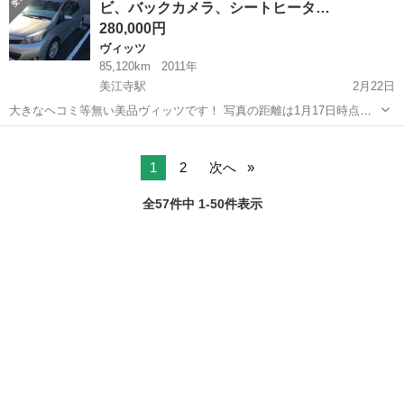
ビ、バックカメラ、シートヒータ…
280,000円
ヴィッツ
85,120km
2011年
美江寺駅
2月22日
大きなヘコミ等無い美品ヴィッツです！ 写真の距離は1月17日時点で
す。すぐ決まってもお渡しの際は86000ぐらいかと。 スマートキー、
岐阜
瑞穂市
美江寺駅
ヴィッツ
ナビ
ナビ、バックカメラ、シートヒーター、アルミ付で装備は十分♪ 無事
故で丁寧に乗っている...
1
2
次へ
全57件中 1-50件表示