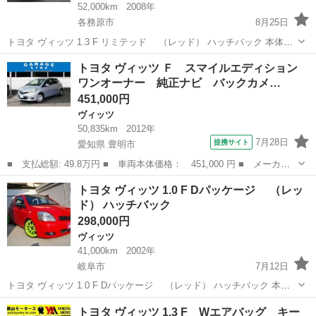
52,000km
2008年
各務原市
8月25日
トヨタ ヴィッツ 1.3 F リミテッド （レッド） ハッチバック 本体価
格 498,000円 年式(初度登録年):2008(H20) 走行距離:5.2万km 修復歴:な
岐阜
各務原市
ヴィッツ
法定
トヨタ ヴィッツ Ｆ スマイルエディション
し リサイクル料:リ済別 車検:車検残：無（...
ワンオーナー 純正ナビ バックカメ…
451,000円
ヴィッツ
50,835km
2012年
7月28日
提携サイト
愛知県 豊明市
■ 支払総額: 49.8万円 ■ 車両本体価格： 451,000 円 ■ メーカー
名： トヨタ ■ 車種名： ヴィッツ ■ グレード名： Ｆ スマイ
愛知
豊明市
ヴィッツ
トヨタ ヴィッツ 1.0 F Dパッケージ （レッ
ルエディション ワンオーナー 純正ナビ バックカメラ Ｂｌｕｅ
ド） ハッチバック
ｔｏｏｔｈ ...
298,000円
ヴィッツ
41,000km
2002年
岐阜市
7月12日
トヨタ ヴィッツ 1.0 F Dパッケージ （レッド） ハッチバック 本体
価格 298,000円 支払総額 480,000円 年式(初度登録年):2002(H14) 走行
岐阜
岐阜市
ヴィッツ
法定
トヨタ ヴィッツ 1.3 F Wエアバッグ キー
距離:4.1万km 修復歴:なし リサイクル料...