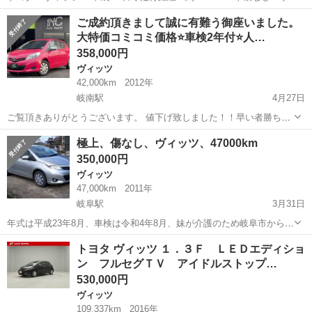
別途付けることが可能ですがその分値段が上がります。) ワンセグテレ
岐阜
美濃加茂市
ヴィッツ
走行距離
ご成約頂きまして誠に有難う御座いました。
ビ付きのナビ ETC 低燃費！ トランク広々 おまけで夏用ホイ...
大特価コミコミ価格⭐️車検2年付⭐️人…
358,000円
ヴィッツ
42,000km
2012年
岐南駅
4月27日
ご覧頂きありがとうございます。 値下げ致しました！！早い者勝ちで
す！ すべて込みで税込¥358,000!!!! これ以外の費用は一切かかりませ
岐阜
羽島郡
岐南駅
ヴィッツ
特価
極上、傷なし、ヴィッツ、47000km
ん！！ 車検丸っと2年付きです。 店舗(岐阜県羽島郡岐南町)での現...
350,000円
ヴィッツ
47,000km
2011年
岐阜駅
3月31日
年式は平成23年8月、車検は令和4年8月、妹が介護のため岐阜市から各
務原までの往復にしか使用していません。年間4000kmの走行です。現
岐阜
岐阜市
岐阜駅
ヴィッツ
頭金
トヨタ ヴィッツ １．３Ｆ ＬＥＤエディショ
在、中古車の価格が大分高騰しておりますのでお値打ち価格で設定し
ン フルセグＴＶ アイドルストップ…
てあります。受け渡しは納車...
530,000円
ヴィッツ
109,337km
2016年