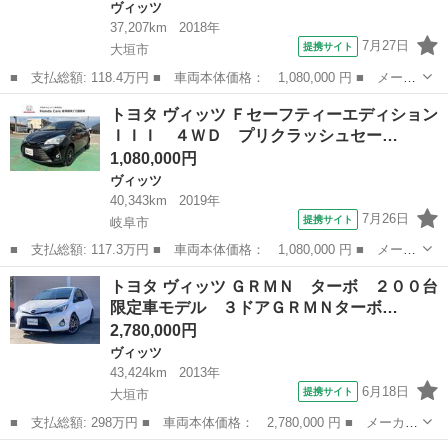
ヴィッツ
37,207km
2018年
7月27日
提携サイト
大垣市
■ 支払総額: 118.4万円 ■ 車両本体価格： 1,080,000 円 ■ メーカ
ー名： トヨタ ■ 車種名： ヴィッツ ■ グレード名： ジュエ
岐阜
大垣市
ヴィッツ
トヨタ ヴィッツ Ｆセーフティーエディション
ラ 衝突被害軽減装置 キーフリー イモビライザー 記録簿 ＬＥ
ＩＩＩ ４ＷＤ プリクラッシュセー…
Ｄヘッド ...
1,080,000円
ヴィッツ
40,343km
2019年
7月26日
提携サイト
岐阜市
■ 支払総額: 117.3万円 ■ 車両本体価格： 1,080,000 円 ■ メーカ
ー名： トヨタ ■ 車種名： ヴィッツ ■ グレード名： Ｆセーフ
岐阜
岐阜市
ヴィッツ
トヨタ ヴィッツ ＧＲＭＮ ターボ ２００台
ティーエディションＩＩＩ ４ＷＤ プリクラッシュセーフティ 社
限定車モデル ３ドアＧＲＭＮターボ…
外ワイド...
2,780,000円
ヴィッツ
43,424km
2013年
6月18日
提携サイト
大垣市
■ 支払総額: 298万円 ■ 車両本体価格： 2,780,000 円 ■ メーカー
名： トヨタ ■ 車種名： ヴィッツ ■ グレード名： ＧＲＭＮ