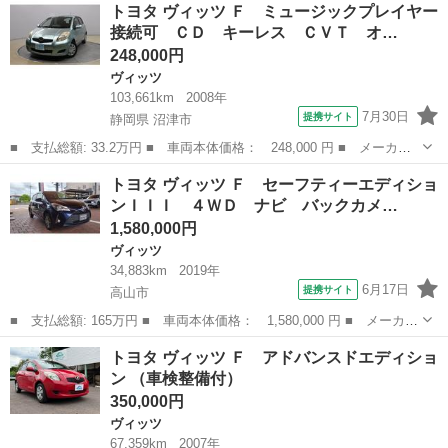
岐阜
大垣市
ヴィッツ
トヨタ ヴィッツ Ｆ ミュージックプレイヤー
ターボ ２００台限定車モデル ３ドアＧＲＭＮターボ ５速ミッシ
接続可 ＣＤ キーレス ＣＶＴ オ…
ョン ナビ...
248,000円
ヴィッツ
103,661km
2008年
7月30日
提携サイト
静岡県 沼津市
■ 支払総額: 33.2万円 ■ 車両本体価格： 248,000 円 ■ メーカー
名： トヨタ ■ 車種名： ヴィッツ ■ グレード名： Ｆ ミュー
静岡
沼津市
ヴィッツ
トヨタ ヴィッツ Ｆ セーフティーエディショ
ジックプレイヤー接続可 ＣＤ キーレス ＣＶＴ オートマ ■ 排
ンＩＩＩ ４ＷＤ ナビ バックカメ…
気量： 1...
1,580,000円
ヴィッツ
34,883km
2019年
6月17日
提携サイト
高山市
■ 支払総額: 165万円 ■ 車両本体価格： 1,580,000 円 ■ メーカー
名： トヨタ ■ 車種名： ヴィッツ ■ グレード名： Ｆ セーフ
岐阜
高山市
ヴィッツ
トヨタ ヴィッツ Ｆ アドバンスドエディショ
ティーエディションＩＩＩ ４ＷＤ ナビ バックカメラ ■ 排気
ン （車検整備付）
量： 13...
350,000円
ヴィッツ
67,359km
2007年