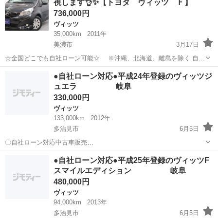
視します👌✨【トヨタ ヴィッツ Ｆ】
全ボディ Ｗエア...
736,000円
ヴィッツ
35,000km
2011年
美濃市
3月17日
☆全国どこでも自社ローン可能☆ ※沖縄、北海道、離島を除く 自己
破産、債務整理の経験あり… 転職したばかり…自営業… 頭金一括の準
岐阜
美濃市
ヴィッツ
オトロン
●自社ローン対応●平成24年登録のヴィッツジ
備は難しい… そんな不安はオトロンにお任せ(^^)/ 自社ローン専門
ュエラ 岐阜
店！...
330,000円
ヴィッツ
133,000km
2012年
多治見市
6月5日
〇自社ローン対応中古車販売
〇 ☆どなたでもロ
岐阜
多治見市
ヴィッツ
車両
●自社ローン対応●平成25年登録のヴィッツF
ーン対応可能☆ １、勤続年数の短い方や自営業の方
スマイルエディション 岐阜
２、パートをされる主婦の方や派遣社員の方 ...
480,000円
ヴィッツ
94,000km
2013年
多治見市
6月5日