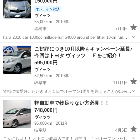
150,000円
1300c...
オンライン決済
ヴィッツ
65,000km
2010年
瑞穂市
7月3日
Its a 2010 car 1000cc millage run 64000 around per litter 18km run
shaken left 1months car condition is very good
岐阜
瑞穂市
ヴィッツ
ご好評につき10月以降もキャンペーン延長♪
今回はトヨタ ヴィッツ Ｆをご紹介！
595,000円
ヴィッツ
52,500km
2010年
岐阜市
11月1日
皆様に御愛好いただき９月１日でオープン1周年を迎えることが出来ま
した😉 今後ともオトロン岐阜店をよろしくお願いいたします！ 今回は
岐阜
岐阜市
ヴィッツ
オトロン
軽自動車で物足りない方必見！！
トヨタ ヴィッツ Ｆを紹介します🎶 ㊗️オトロンカーズ株式会社イベ
748,000円
ント開催✨ ...
ヴィッツ
95,000km
2011年
岐阜駅
4月6日
こんにちは！！ オトロン岐阜店です！ 昨年９月１日オープンいたしま