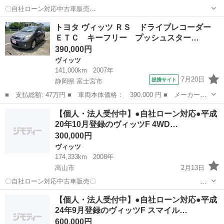
〇自社ローン対応中古車販売
〇 ☆どなたでもロー
岐阜
多治見市
ヴィッツ
車両
トヨタ ヴィッツ ＲＳ ドライブレコーダー
ン対応可能☆ １、勤続年数の短い方や自営業の方
ＥＴＣ キーフリー プッシュスター…
２、パートをされる主婦の方や派遣社員の方 ...
390,000円
ヴィッツ
141,000km
2007年
7月20日
提携サイト
静岡県 富士宮市
■ 支払総額: 47万円 ■ 車両本体価格： 390,000 円 ■ メーカー
名： トヨタ ■ 車種名： ヴィッツ ■ グレード名： ＲＳ ドラ
静岡
富士宮市
ヴィッツ
【個人・法人受付中】●自社ローン対応●平成
イブレコーダー ＥＴＣ キーフリー プッシュスタート 純正アル
20年10月登録のヴィッツF 4WD…
ミ ■ 排気量：...
300,000円
ヴィッツ
174,333km
2008年
高山市
2月13日
〇自社ローン対応中古車販売〇
☆どなたでもローン対応可能☆ １、勤続年数の短い方
岐阜
高山市
ヴィッツ
車両
【個人・法人受付中】●自社ローン対応●平成
や自営業の方 ２、パートをされる主婦の方や派遣社員の方 ３、自己破
24年9月登録のヴィッツF スマイル…
産等をされた方や...
600,000円