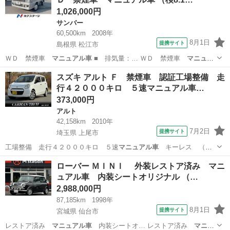
1,026,000円
サンバー
60,500km
2008年
8月1日
提携サイト
島根県 松江市
ＷＤ 禁煙車
マニュアル車
■ 排気量：… ＷＤ 禁煙車
マニュア
ル車
■ 修復歴有…
島根
松江市
サンバー
スズキ アルト Ｆ 禁煙車 認証工場整備 走
行４２０００キロ ５速マニュアル車…
373,000円
アルト
42,158km
2010年
7月2日
提携サイト
埼玉県 上尾市
工場整備 走行４２０００キロ ５速
マニュアル車
キーレス （ス
ペリアホワイト） …
埼玉
上尾市
アルト
ローバー ＭＩＮＩ 外装レストア済み マニ
ュアル車 内装シートオリジナル （…
2,988,000円
87,185km
1998年
8月1日
提携サイト
宮城県 仙台市
レストア済み
マニュアル車
内装シートオ… レストア済み
マニュ