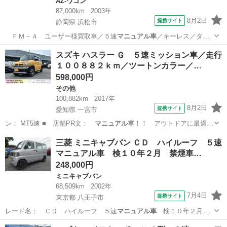
AZ-ワゴン
87,000km
2003年
8月2日
提携サイト
静岡県 浜松市
ＦＭ－Ａ ユーザー様買取車／５速
マニュアル車
／キーレス／タイ
ミングチェーン／車…
静岡
浜松市
AZ-ワゴン
スズキ ハスラー Ｇ ５速ミッション車／走行
１００８８２ｋｍ／ツートンカラー／…
598,000円
その他
100,882km
2017年
8月2日
提携サイト
愛知県 一宮市
ン： MT5速 ■ 店舗PR文：
マニュアル車
！！ アウトドアに最適！
■ 修復…
愛知
一宮市
その他
三菱 ミニキャブバン ＣＤ ハイルーフ ５速
マニュアル車 検１０年２月 禁煙車…
248,000円
ミニキャブバン
68,509km
2002年
7月4日
提携サイト
東京都 八王子市
レード名： ＣＤ ハイルーフ ５速
マニュアル車
検１０年２月
禁煙車 車両鑑定書…
東京
八王子市
ミニキャブバン