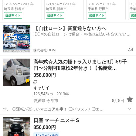
（車検整備付）
き 運転席エアバッ
０３０キロ マット
Ａ
126,572km / 2005年
121,973km / 2000年
35,012km / 1996年
89,
グ 最大積載量３５
ブラックカラー塗
ラ
埼玉県 熊谷市
埼玉県 新座市
千葉県 野田市
千葉
０ｋｇ （検10.6）
装 貨物用鉄ホイー
車
提携サイト
提携サイト
提携サイト
提
ル 最大積載量１５
売
０キロ ｍｏｍｏス
１
【自社ローン】審査通らない方へ
テアリング ゴムマ
し
IDOMの自社ローンは税金・車検の支払いも含んでいる
ット （車検整備
ので毎月の支払額は一定
付）
Ad
株式会社IDOM
高年式☆人気の軽トラ入りました‼️月々9千
円〜分割可‼️車検2年付き！【名義変…
358,000円
キャリイ
126,543km
2013年
愛媛県 今治市
8月8日
す。 ◯運転が楽しい
マニュアル車
！ ◯パワステ♪ ◯エ…
愛媛
今治市
キャリイ
走行距離
日産 マーチ ニスモ S
850,000円
オンライン決済