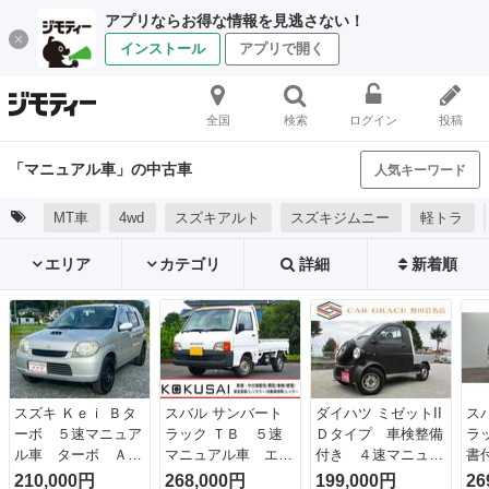
アプリならお得な情報を見逃さない！
インストール
アプリで開く
全国
検索
ログイン
投稿
「マニュアル車」の中古車
人気キーワード
MT車
4wd
スズキアルト
スズキジムニー
軽トラ
エリア
カテゴリ
詳細
新着順
スズキ Ｋｅｉ Ｂタ
スバル サンバート
ダイハツ ミゼットII
ス
ーボ ５速マニュア
ラック ＴＢ ５速
Ｄタイプ 車検整備
ラ
ル車 ターボ Ａ
マニュアル車 エア
付き ４速マニュア
書
Ｃ 車検２年
コン付き ＥＴＣ付
ル車 走行距離３５
運
210,000円
268,000円
199,000円
26