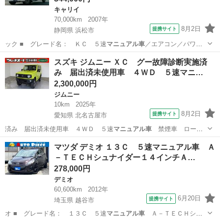
キャリイ
70,000km
2007年
8月2日
提携サイト
静岡県 浜松市
ック ■ グレード名： ＫＣ ５速
マニュアル車
／エアコン／パワス
テ／三方開／タイ…
静岡
浜松市
キャリイ
スズキ ジムニー ＸＣ グー故障診断実施済
み 届出済未使用車 ４ＷＤ ５速マニ…
2,300,000円
ジムニー
10km
2025年
8月2日
提携サイト
愛知県 北名古屋市
済み 届出済未使用車 ４ＷＤ ５速
マニュアル車
禁煙車 ローン
条件付新品ディスプ…
愛知
北名古屋市
ジムニー
マツダ デミオ １３Ｃ ５速マニュアル車 Ａ
－ＴＥＣＨシュナイダー１４インチＡ…
278,000円
デミオ
60,600km
2012年
6月20日
提携サイト
埼玉県 越谷市
オ ■ グレード名： １３Ｃ ５速
マニュアル車
Ａ－ＴＥＣＨシュ