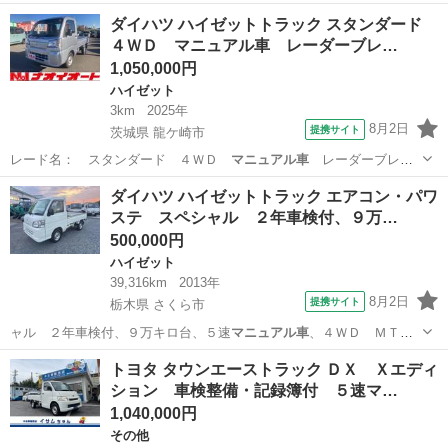
ナイダー１４イン…
埼玉
越谷市
デミオ
ダイハツ ハイゼットトラック スタンダード
４ＷＤ マニュアル車 レーダーブレ…
1,050,000円
ハイゼット
3km
2025年
8月2日
提携サイト
茨城県 龍ケ崎市
レード名： スタンダード ４ＷＤ
マニュアル車
レーダーブレー
キ アイドリングス…
茨城
龍ケ崎市
ハイゼット
ダイハツ ハイゼットトラック エアコン・パワ
ステ スペシャル ２年車検付、９万…
500,000円
ハイゼット
39,316km
2013年
8月2日
提携サイト
栃木県 さくら市
ャル ２年車検付、９万キロ台、５速
マニュアル車
、４ＷＤ ＭＴ
エアコン，ドアバイ…
栃木
さくら市
ハイゼット
トヨタ タウンエーストラック ＤＸ Ｘエディ
ション 車検整備・記録簿付 ５速マ…
1,040,000円
その他