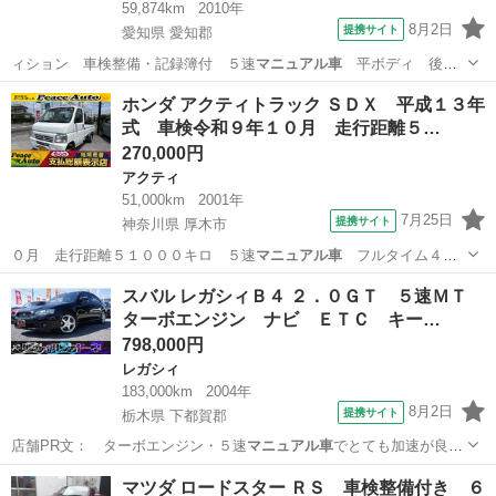
59,874km
2010年
8月2日
提携サイト
愛知県 愛知郡
ィション 車検整備・記録簿付 ５速
マニュアル車
平ボディ 後輪
シングルタイヤ 最…
愛知
愛知郡
その他
ホンダ アクティトラック ＳＤＸ 平成１３年
式 車検令和９年１０月 走行距離５…
270,000円
アクティ
51,000km
2001年
7月25日
提携サイト
神奈川県 厚木市
０月 走行距離５１０００キロ ５速
マニュアル車
フルタイム４Ｗ
Ｄ エアコン パワ…
神奈川
厚木市
アクティ
スバル レガシィＢ４ ２．０ＧＴ ５速ＭＴ
ターボエンジン ナビ ＥＴＣ キー…
798,000円
レガシィ
183,000km
2004年
8月2日
提携サイト
栃木県 下都賀郡
店舗PR文： ターボエンジン・５速
マニュアル車
でとても加速が良く
運転が楽しいお車…
栃木
下都賀郡
レガシィ
マツダ ロードスター ＲＳ 車検整備付き ６