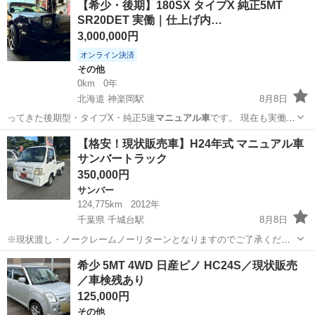
【希少・後期】180SX タイプX 純正5MT
SR20DET 実働｜仕上げ内…
3,000,000円
オンライン決済
その他
0km
0年
北海道 神楽岡駅
8月8日
ってきた後期型・タイプX・純正5速
マニュアル車
です。 現在も実働
で、公道走行可…
北海道
旭川市
神楽岡駅
その他
【格安！現状販売車】H24年式 マニュアル車
サンバートラック
350,000円
サンバー
124,775km
2012年
千葉県 千城台駅
8月8日
※現状渡し・ノークレームノーリターンとなりますのでご了承くださ
い。 車名： スバル サンバートラック グレード：TB 年式：H24 型
千葉
千葉市
千城台駅
サンバー
サンバートラック
希少 5MT 4WD 日産ピノ HC24S／現状販売
式：EBD-TT2 走行距離：124775㎞ 車検：令和10年5月まで ...
／車検残あり
125,000円
その他