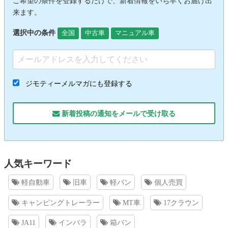
ご希望の条件を登録するだけで、新着情報をいち早くお届け出
来ます。
選択中の条件
全国
中古車
マニュアル車
ジモティーメルマガにも登録する
新着投稿の通知をメールで受け取る
人気キーワード
軽自動車
旧車
軽バン
個人売買
キャンピングトレーラー
MT車
17クラウン
JA11
インパラ
箱バン