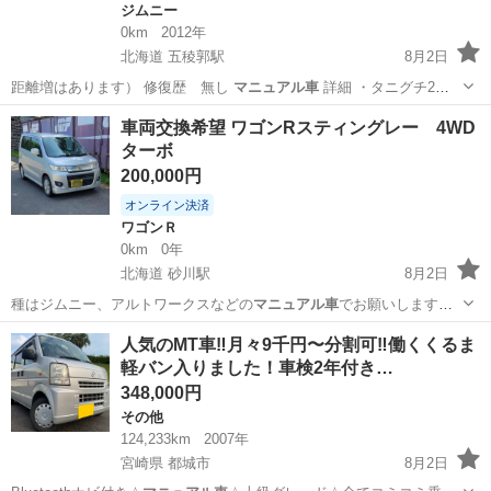
ジムニー
0km
2012年
北海道 五稜郭駅
8月2日
距離増はあります） 修復歴 無し
マニュアル車
詳細 ・タニグチ2イ
ンチアップ…
北海道
函館市
五稜郭駅
ジムニー
車両交換希望 ワゴンRスティングレー 4WD
ターボ
200,000円
オンライン決済
ワゴンＲ
0km
0年
北海道 砂川駅
8月2日
種はジムニー、アルトワークスなどの
マニュアル車
でお願いします。
その他の車種もご…
北海道
砂川市
砂川駅
ワゴンＲ
人気のMT車‼️月々9千円〜分割可‼️働くくるま
軽バン入りました！車検2年付き…
348,000円
その他
124,233km
2007年
宮崎県 都城市
8月2日