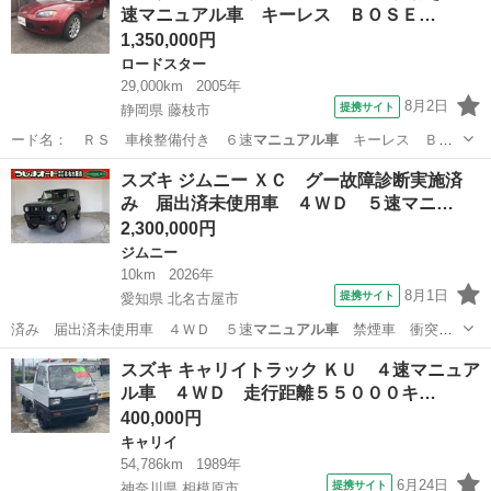
速マニュアル車 キーレス ＢＯＳＥ…
1,350,000円
ロードスター
29,000km
2005年
8月2日
提携サイト
静岡県 藤枝市
ード名： ＲＳ 車検整備付き ６速
マニュアル車
キーレス ＢＯ
ＳＥサウンド 純正…
静岡
藤枝市
ロードスター
スズキ ジムニー ＸＣ グー故障診断実施済
み 届出済未使用車 ４ＷＤ ５速マニ…
2,300,000円
ジムニー
10km
2026年
8月1日
提携サイト
愛知県 北名古屋市
済み 届出済未使用車 ４ＷＤ ５速
マニュアル車
禁煙車 衝突軽
減ブレーキ スマー…
愛知
北名古屋市
ジムニー
スズキ キャリイトラック ＫＵ ４速マニュア
ル車 ４ＷＤ 走行距離５５０００キ…
400,000円
キャリイ
54,786km
1989年
6月24日
提携サイト
神奈川県 相模原市