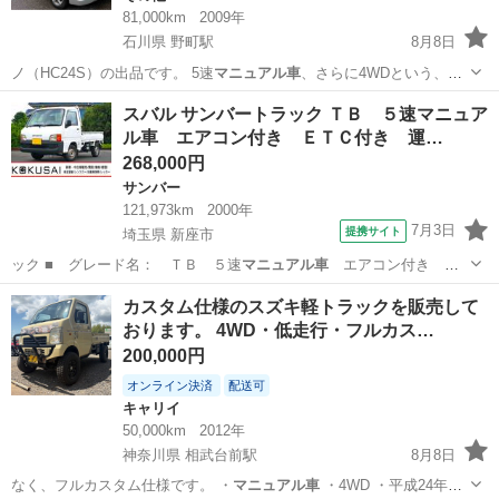
81,000km
2009年
石川県 野町駅
8月8日
ノ（HC24S）の出品です。 5速
マニュアル車
、さらに4WDという、現
在ではなか…
石川
金沢市
野町駅
その他
スバル サンバートラック ＴＢ ５速マニュア
ル車 エアコン付き ＥＴＣ付き 運…
268,000円
サンバー
121,973km
2000年
7月3日
提携サイト
埼玉県 新座市
ック ■ グレード名： ＴＢ ５速
マニュアル車
エアコン付き Ｅ
ＴＣ付き 運転席…
埼玉
新座市
サンバー
カスタム仕様のスズキ軽トラックを販売して
おります。 4WD・低走行・フルカス…
200,000円
オンライン決済
配送可
キャリイ
50,000km
2012年
神奈川県 相武台前駅
8月8日
なく、フルカスタム仕様です。 ・
マニュアル車
・4WD ・平成24年