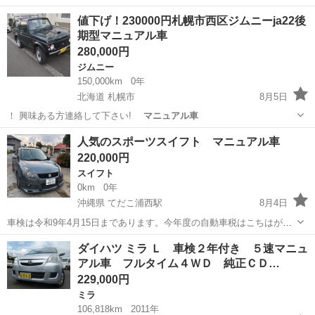
沖縄
中頭郡
てだこ浦西駅
ハイゼット
値下げ！230000円札幌市西区ジムニーja22後
期型マニュアル車
280,000円
ジムニー
150,000km
0年
北海道 札幌市
8月5日
！ 興味ある方連絡して下さい!
マニュアル車
北海道
札幌市
ジムニー
人気のスポーツスイフト マニュアル車
220,000円
スイフト
0km
0年
沖縄県 てだこ浦西駅
8月4日
車検は令和9年4月15日まであります。今年度の自動車税はこちはがご
負担させて頂きます。 エンジン、エアコン良好です。 不具合はクラッ
沖縄
沖縄市
てだこ浦西駅
スイフト
ダイハツ ミラ Ｌ 車検２年付き ５速マニュ
チが滑り始めてます。クラッチ交換される場合は部品代、工賃込みで
アル車 フルタイム４ＷＤ 純正ＣＤ…
７万くらいかかるそうです。 2...
229,000円
ミラ
106,818km
2011年