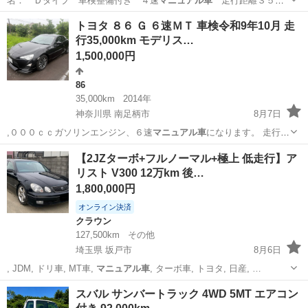
名： Ｄタイプ 車検整備付き ４速
マニュアル車
走行距離３５０
３０キロ マットブ…
千葉
野田市
その他
トヨタ ８６ Ｇ ６速ＭＴ 車検令和9年10月 走
行35,000km モデリス…
1,500,000円
86
35,000km
2014年
神奈川県 南足柄市
8月7日
,０００ｃｃガソリンエンジン、６速
マニュアル車
になります。 走行距
離は約３…
神奈川
南足柄市
86
【2JZターボ+フルノーマル+極上 低走行】ア
リスト V300 12万km 後…
1,800,000円
オンライン決済
クラウン
127,500km
その他
埼玉県 坂戸市
8月6日
, JDM, ドリ車, MT車,
マニュアル車
, ターボ車, トヨタ, 日産, …
埼玉
坂戸市
クラウン
車両
スバル サンバートラック 4WD 5MT エアコン