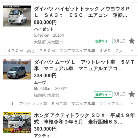
アル車
内装シートオ…
宮城
仙台市
その他
ダイハツ ハイゼットトラック ノウヨウＳＰ
Ｌ ＳＡ３ｔ ＥＳＣ エアコン 運転…
890,000円
ハイゼット
5,497km
2018年
8月1日
提携サイト
大阪府 東大阪市
１４７ＣＭ 高さ１７８ＣＭ フロア
マニュアル車
４ＷＤ ２人乗
り シートビニール…
大阪
東大阪市
ハイゼット
ダイハツ ムーヴ Ｌ アウトレット車 ５ＭＴ
車 マニュアル車 マニュアルエアコ…
338,000円
ムーヴ
65,283km
2008年
8月1日
提携サイト
福岡県 糟屋郡
： Ｌ アウトレット車 ５ＭＴ車
マニュアル車
マニュアルエア
コン ■ 排気量：…
福岡
糟屋郡
ムーヴ
ホンダ アクティトラック ＳＤＸ 平成１９年
式 車検令和９年５月 走行距離６３…
300,000円
アクティ