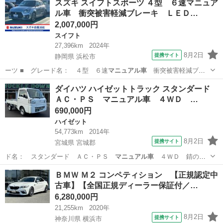
スズキ スイフトスポーツ ４型 ６速マニュア
ル車 衝突被害軽減ブレーキ ＬＥＤ…
2,007,000円
スイフト
27,396km
2024年
8月2日
提携サイト
静岡県 浜松市
ーツ ■ グレード名： ４型 ６速
マニュアル車
衝突被害軽減ブレ
ーキ ＬＥＤヘッ…
静岡
浜松市
スイフト
ダイハツ ハイゼットトラック スタンダード
ＡＣ・ＰＳ マニュアル車 ４ＷＤ …
690,000円
ハイゼット
54,773km
2014年
8月2日
提携サイト
宮城県 宮城郡
ド名： スタンダード ＡＣ・ＰＳ
マニュアル車
４ＷＤ 錆の状
態グッド 走行５万…
宮城
宮城郡
ハイゼット
ＢＭＷ Ｍ２ コンペティション 【正規認定中
古車】【全国正規ディーラー保証付／…
6,280,000円
21,255km
2020年
8月2日
提携サイト
神奈川県 横浜市