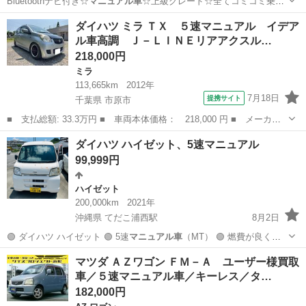
Bluetoothナビ付き☆
マニュアル車
☆上級グレード☆全てコミコミ乗り
出…
宮崎
都城市
その他
走行距離
ダイハツ ミラ ＴＸ ５速マニュアル イデア
ル車高調 Ｊ－ＬＩＮＥリアアクスル…
218,000円
ミラ
113,665km
2012年
7月18日
提携サイト
千葉県 市原市
■ 支払総額: 33.3万円 ■ 車両本体価格： 218,000 円 ■ メーカー
名： ダイハツ ■ 車種名： ミラ ■ グレード名： ＴＸ ５速マ
千葉
市原市
ミラ
ダイハツ ハイゼット、5速マニュアル
ニュアル イデアル車高調 Ｊ－ＬＩＮＥリアアクスル 社外１４Ａ
99,999円
Ｗ ケンウッ...
ハイゼット
200,000km
2021年
沖縄県 てだこ浦西駅
8月2日
🟢 ダイハツ ハイゼット 🟢 5速
マニュアル車
（MT） 🟢 燃費が良く、
経済的で…
沖縄
宜野湾市
てだこ浦西駅
ハイゼット
マツダ ＡＺワゴン ＦＭ－Ａ ユーザー様買取
車／５速マニュアル車／キーレス／タ…
182,000円