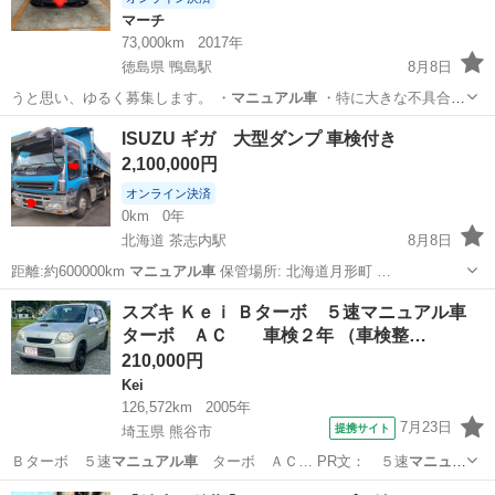
マーチ
73,000km
2017年
徳島県 鴨島駅
8月8日
うと思い、ゆるく募集します。 ・
マニュアル車
・特に大きな不具合な
し ・少し前…
徳島
吉野川市
鴨島駅
マーチ
ISUZU ギガ 大型ダンプ 車検付き
2,100,000円
オンライン決済
0km
0年
北海道 茶志内駅
8月8日
距離:約600000km
マニュアル車
保管場所: 北海道月形町 …
北海道
樺戸郡
茶志内駅
その他
ISUZU
スズキ Ｋｅｉ Ｂターボ ５速マニュアル車
ターボ ＡＣ 車検２年 （車検整…
210,000円
Kei
126,572km
2005年
7月23日
提携サイト
埼玉県 熊谷市
Ｂターボ ５速
マニュアル車
ターボ ＡＣ… PR文： ５速
マニュア
ル車
ターボ 車検…
埼玉
熊谷市
Kei