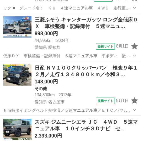
ック ■ グレード名： ＫＵ ４速
マニュアル車
４ＷＤ 走行距離
５５０００キロ …
神奈川
相模原市
キャリイ
三菱ふそう キャンターガッツ ロング全低床Ｄ
Ｘ 車検整備・記録簿付 ５速マニュ…
998,000円
44,995km
2004年
8月1日
提携サイト
愛知県 愛知郡
低床ＤＸ 車検整備・記録簿付 ５速
マニュアル車
平ボディ 後輪
ダブルタイヤ 最大…
愛知
愛知郡
その他
日産 ＮＶ１００クリッパーバン 検査９年１
２月／走行１３４８００ｋｍ／令和３…
148,000円
その他
134,800km
2013年
8月1日
提携サイト
愛知県 名古屋市
ｋｍ時タイミングベルト交換済／５速
マニュアル車
／ＥＴＣ／パワス
テ／パワーウィンド…
愛知
名古屋市
その他
スズキ ジムニーシエラ ＪＣ ４ＷＤ ５速マ
ニュアル車 １０インチＳＤナビ セ…
2,393,000円