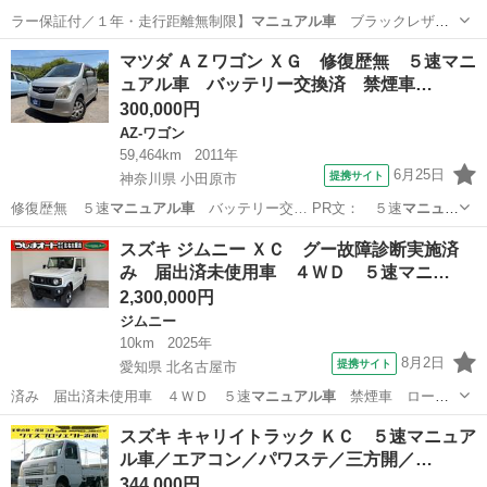
ラー保証付／１年・走行距離無制限】
マニュアル車
ブラックレザー
電動シート ハーマ…
神奈川
横浜市
BMW
マツダ ＡＺワゴン ＸＧ 修復歴無 ５速マニ
ュアル車 バッテリー交換済 禁煙車…
300,000円
AZ-ワゴン
59,464km
2011年
6月25日
提携サイト
神奈川県 小田原市
修復歴無 ５速
マニュアル車
バッテリー交… PR文： ５速
マニュア
ル車
ＡＢＳ Ｗエ…
神奈川
小田原市
AZ-ワゴン
スズキ ジムニー ＸＣ グー故障診断実施済
み 届出済未使用車 ４ＷＤ ５速マニ…
2,300,000円
ジムニー
10km
2025年
8月2日
提携サイト
愛知県 北名古屋市
済み 届出済未使用車 ４ＷＤ ５速
マニュアル車
禁煙車 ローン
条件付新品ディスプ…
愛知
北名古屋市
ジムニー
スズキ キャリイトラック ＫＣ ５速マニュア
ル車／エアコン／パワステ／三方開／…
344,000円