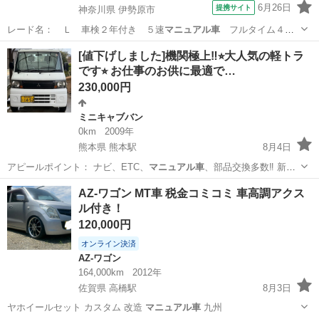
6月26日
提携サイト
神奈川県 伊勢原市
レード名： Ｌ 車検２年付き ５速
マニュアル車
フルタイム４Ｗ
Ｄ 純正ＣＤオーデ…
神奈川
伊勢原市
ミラ
[値下げしました]機関極上‼️⭐︎大人気の軽トラ
です⭐︎ お仕事のお供に最適で…
230,000円
ミニキャブバン
0km
2009年
熊本県 熊本駅
8月4日
アピールポイント： ナビ、ETC、
マニュアル車
、部品交換多数‼️ 新品
交換部品一…
熊本
熊本市
熊本駅
ミニキャブバン
車両
AZ-ワゴン MT車 税金コミコミ 車高調アクス
ル付き！
120,000円
オンライン決済
AZ-ワゴン
164,000km
2012年
佐賀県 高橋駅
8月3日
ヤホイールセット カスタム 改造
マニュアル車
九州