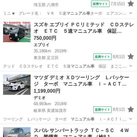
7月15日
提携サイト
埼玉県 八潮市
ミニ ■ グレード名： ＶＲ ５速
マニュアル車
ターボ エアコン
キーレス ＥＴＣ…
埼玉
八潮市
パジェロ
スズキ エブリイ ＰＣリミテッド ＣＤステレ
オ ＥＴＣ ５速マニュアル車 保証…
750,000円
エブリイ
35,186km
2019年
8月1日
提携サイト
東京都 足立区
テッド ＣＤステレオ ＥＴＣ ５速
マニュアル車
保証 まごころ
保証 １年間・走行…
東京
足立区
エブリイ
マツダ デミオ ＸＤツーリング Ｌパッケー
ジ ターボ マニュアル車 ｉ－ＡＣＴ…
1,199,000円
デミオ
68,993km
2018年
8月1日
提携サイト
岐阜県 美濃加茂市
ツーリング Ｌパッケージ ターボ
マニュアル車
ｉ－ＡＣＴＩＶ
ＳＥＮＳＥ 純正Ｌ…
岐阜
美濃加茂市
デミオ
スバル サンバートラック ＴＣ－ＳＣ ４Ｗ
Ｄ 禁煙車 マニュアル車 （検8.1…