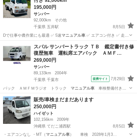
付き 92,000km
195,000円
サンバー
92,000km
その他
千葉県 五井駅
8月5日
Dで仕事や農作業にも最適 ✅ 5速
マニュアル車
✅ エアコン付き ✅ 走行
距離9…
千葉
市原市
五井駅
サンバー
スバル サンバートラック ＴＢ 鑑定書付き修
復歴無車 運転席エアバック ＡＭＦ…
269,000円
サンバー
89,133km
2004年
7月29日
提携サイト
千葉県 千葉市
バック ＡＭＦＭラジオ トラック
マニュアル車
車検整備付き販
売車 走行距離８９…
千葉
千葉市
サンバー
販売/車検まだまだあります
250,000円
ハイゼット
102,156km
2009年
沖縄県 てだこ浦西駅
8月5日
・エアコンなし ・MT（
マニュアル車
） 車検 2028年1月3…