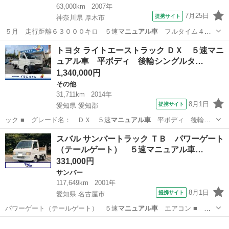
63,000km
2007年
7月25日
提携サイト
神奈川県 厚木市
５月 走行距離６３０００キロ ５速
マニュアル車
フルタイム４Ｗ
Ｄ エアコン パワ…
神奈川
厚木市
アクティ
トヨタ ライトエーストラック ＤＸ ５速マニ
ュアル車 平ボディ 後輪シングルタ…
1,340,000円
その他
31,711km
2014年
8月1日
提携サイト
愛知県 愛知郡
ック ■ グレード名： ＤＸ ５速
マニュアル車
平ボディ 後輪シ
ングルタイヤ 最…
愛知
愛知郡
その他
スバル サンバートラック ＴＢ パワーゲート
（テールゲート） ５速マニュアル車…
331,000円
サンバー
117,649km
2001年
8月1日
提携サイト
愛知県 名古屋市
パワーゲート（テールゲート） ５速
マニュアル車
エアコン ■ 排
気量： 660c…
愛知
名古屋市
サンバー