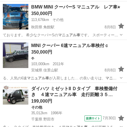
（2012…
神奈川
相模原市
相武台前駅
キャリイ
BMW MINI クーパーS マニュアル レア車⭐︎
350,000円
113,676km
その他
秋田県 角館駅
8月8日
ております。 希少なクーパーSの
マニュアル車
です。 スポーティーな
走りがしたい…
秋田
仙北市
角館駅
ミニ
クーパー
MINI クーパー 6速マニュアル車検付ｃ
350,000円
103,000km
2011年
宮城県 佳景山駅
8月8日
る、人気の6速
マニュアル車
が入荷しました… の良い走りは、
マニュ
アル車
好きにはたまら…
宮城
石巻市
佳景山駅
ミニ
ダイハツ ミゼットII Ｄタイプ 車検整備付
き ４速マニュアル車 走行距離３５…
199,000円
その他
35,012km
1996年
7月30日
提携サイト
千葉県 野田市