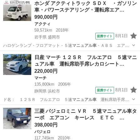
ホンダ アクティトラック ＳＤＸ ・ガソリン
車・パワーステアリング・運転席エア…
990,000円
アクティ
59,571km
2018年
8月1日
提携サイト
岩手県 盛岡市
ハロゲンランプ・フロアマット・５速
マニュアル車
・ＡＢＳ エアー
バッグ フルタイム…
岩手
盛岡市
アクティ
日産 マーチ １２ＳＲ フルエアロ ５速マニ
ュアル車 運転席助手席レカロシート…
220,000円
マーチ
135,800km
2006年
8月1日
提携サイト
静岡県 浜松市
ド名： １２ＳＲ フルエアロ ５速
マニュアル車
運転席助手席レ
カロシート キーレ…
静岡
浜松市
マーチ
三菱 パジェロミニ ＶＲ ５速マニュアル車タ
ーボ エアコン キーレス ＥＴＣ …
398,000円
パジェロ
117,745km
2010年