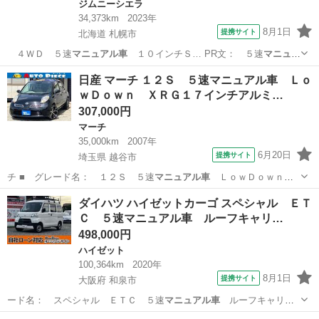
ジムニーシエラ
34,373km
2023年
8月1日
提携サイト
北海道 札幌市
４ＷＤ ５速
マニュアル車
１０インチＳ… PR文： ５速
マニュア
ル車
セーフティサ…
北海道
札幌市
ジムニーシエラ
日産 マーチ １２Ｓ ５速マニュアル車 Ｌｏ
ｗＤｏｗｎ ＸＲＧ１７インチアルミ…
307,000円
マーチ
35,000km
2007年
6月20日
提携サイト
埼玉県 越谷市
チ ■ グレード名： １２Ｓ ５速
マニュアル車
ＬｏｗＤｏｗｎ
ＸＲＧ１７インチ…
埼玉
越谷市
マーチ
ダイハツ ハイゼットカーゴ スペシャル ＥＴ
Ｃ ５速マニュアル車 ルーフキャリ…
498,000円
ハイゼット
100,364km
2020年
8月1日
提携サイト
大阪府 和泉市
ード名： スペシャル ＥＴＣ ５速
マニュアル車
ルーフキャリア
■ 排気量： 6…
大阪
和泉市
ハイゼット