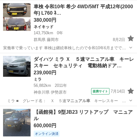
佐賀
武雄市
高橋駅
AZ-ワゴン
ミッション
車検 令和10年 希少 4WD/5MT 平成12年(2000
年) L760 ﾈ…
380,000円
ネイキッド
143,750km
0年
群馬県 藤岡市
8月2日
実働車で乗っています 車検は継続車検したので令和10年6月までで
す。 珍しい平成12年(2000y)のL760S ﾈｲｷｯﾄﾞで4WDのﾏﾆｭｱﾙ車です。
群馬
藤岡市
ネイキッド
エンジン
ダイハツ ミラ Ｘ ５速マニュアル車 キーレ
今も私用で乗っています。 距離は143,750キロ ﾀｲ...
スキー セキュリティ 電動格納ドア…
239,000円
ミラ
56,882km
2011年
7月14日
提携サイト
神奈川県 伊勢原市
ミラ ■ グレード名： Ｘ ５速
マニュアル車
キーレスキー セ
キュリティ 電動…
神奈川
伊勢原市
ミラ
【函館発】9型JB23 リフトアップ マニュア
ル
600,000円
オンライン決済