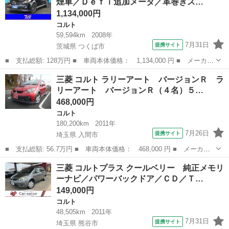
煙車／Ｄｅｆｉ追加メータ／革巻きス…
ト ワンオーナー ...
1,134,000円
コルト
59,594km
2008年
7月31日
提携サイト
茨城県 つくば市
■ 支払総額: 128万円 ■ 車両本体価格： 1,134,000 円 ■ メーカー
名： 三菱 ■ 車種名： コルト ■ グレード名： ラリーアート
茨城
つくば市
コルト
三菱 コルト ラリーアート バージョンＲ ラ
バージョンＲ 禁煙車／Ｄｅｆｉ追加メータ／革巻きステアリング／
リーアート バージョンＲ（４名）５…
ＥＴＣ／２...
468,000円
コルト
180,200km
2011年
7月26日
提携サイト
埼玉県 入間市
■ 支払総額: 56.7万円 ■ 車両本体価格： 468,000 円 ■ メーカー
名： 三菱 ■ 車種名： コルト ■ グレード名： ラリーアート
埼玉
入間市
コルト
三菱 コルトプラス クールベリー 純正メモリ
バージョンＲ ラリーアート バージョンＲ（４名）５速ＭＴ カロ
ーナビ／パワーバックドア／ＣＤ／Ｔ…
ッツェリアナ...
149,000円
コルト
48,505km
2011年
7月31日
提携サイト
埼玉県 熊谷市