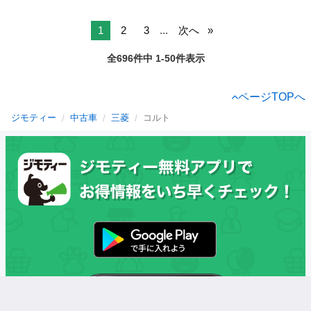
1
2
3
...
次へ
全696件中 1-50件表示
ページTOPへ
ジモティー
中古車
三菱
コルト