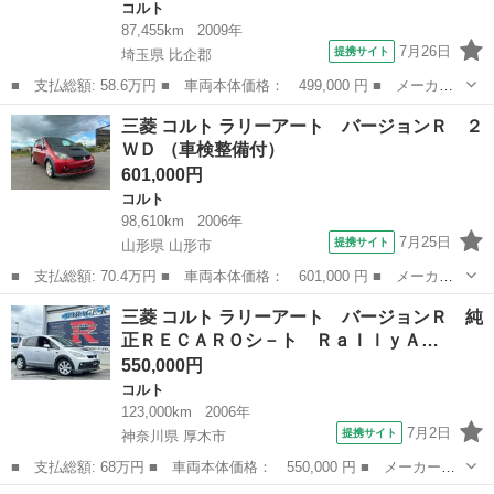
コルト
87,455km
2009年
7月26日
提携サイト
埼玉県 比企郡
■ 支払総額: 58.6万円 ■ 車両本体価格： 499,000 円 ■ メーカー
名： 三菱 ■ 車種名： コルト ■ グレード名： ラリーアート
埼玉
比企郡
コルト
三菱 コルト ラリーアート バージョンＲ ２
バージョンＲ エアバック Ｗエアバック パワステ リモコンキ
ＷＤ （車検整備付）
ー ＥＴＣ付き...
601,000円
コルト
98,610km
2006年
7月25日
提携サイト
山形県 山形市
■ 支払総額: 70.4万円 ■ 車両本体価格： 601,000 円 ■ メーカー
名： 三菱 ■ 車種名： コルト ■ グレード名： ラリーアート
山形
山形市
コルト
三菱 コルト ラリーアート バージョンＲ 純
バージョンＲ ２ＷＤ ■ 排気量： 1500cc ■ ドア枚数： 5D ■...
正ＲＥＣＡＲＯシ－ト ＲａｌｌｙＡ…
550,000円
コルト
123,000km
2006年
7月2日
提携サイト
神奈川県 厚木市
■ 支払総額: 68万円 ■ 車両本体価格： 550,000 円 ■ メーカー
名： 三菱 ■ 車種名： コルト ■ グレード名： ラリーアート