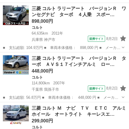
名： 三菱 ■ 車種名： コルトプラス ■ グレード名： ベリープ
神奈川
相模原市
コルト
三菱 コルト ラリーアート バージョンＲ ワ
ラスナビ 禁煙車 キーレスエントリー 電動パワーゲート ＥＴ
ンセグナビ ターボ ４人乗 スポー…
Ｃ 衝突安全ボディ...
898,000円
コルト
64,635km
2011年
8月2日
提携サイト
兵庫県 神戸市
■ 支払総額: 104.9万円 ■ 車両本体価格： 898,000 円 ■ メーカー
名： 三菱 ■ 車種名： コルト ■ グレード名： ラリーアート
兵庫
神戸市
コルト
三菱 コルト ラリーアート バージョンＲ タ
バージョンＲ ワンセグナビ ターボ ４人乗 スポーツシート オ
ーボ ＡＶＳ１７インチアルミ ロー…
ーバーフェ...
448,000円
コルト
114,800km
2007年
8月2日
提携サイト
千葉県 我孫子市
■ 支払総額: 56.8万円 ■ 車両本体価格： 448,000 円 ■ メーカー
名： 三菱 ■ 車種名： コルト ■ グレード名： ラリーアート
千葉
我孫子市
コルト
三菱 コルト Ｍ ナビ ＴＶ ＥＴＣ アルミ
バージョンＲ ターボ ＡＶＳ１７インチアルミ ローダウン ブー
ホイール オートライト キーレスエ…
ストメーター...
299,000円
コルト