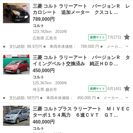
ー名： 三菱 ■ 車種名： コルト ■ グレード名： ラリーアー
埼玉
東松山市
コルト
三菱 コルト ラリーアート バージョンＲ レ
ト バージョンＲ ５速ＭＴターボ ＥＴＣ ナビ 地デジＴＶ ■
カロシート 追加メーター クスコＬ…
排気量：...
789,000円
コルト
123,782km
2010年
7月27日
提携サイト
広島県 広島市
■ 支払総額: 88.9万円 ■ 車両本体価格： 789,000 円 ■ メーカー
名： 三菱 ■ 車種名： コルト ■ グレード名： ラリーアート
広島
広島市
コルト
三菱 コルト ラリーアート バージョンＲ タ
バージョンＲ レカロシート 追加メーター クスコＬＳＤ 車高
イミングベルト交換済み 純正ＨＤＤ…
調 ＥＴＣ ア...
450,000円
コルト
125,367km
2009年
6月14日
提携サイト
埼玉県 越谷市
■ 支払総額: 58万円 ■ 車両本体価格： 450,000 円 ■ メーカー
名： 三菱 ■ 車種名： コルト ■ グレード名： ラリーアート
埼玉
越谷市
コルト
三菱 コルトプラス ラリーアート ＭＩＶＥＣ
バージョンＲ タイミングベルト交換済み 純正ＨＤＤナビ バック
ターボ１５４馬力 ６速ＣＶＴ ＧＴ…
カメラ リアスポ...
460,000円
コルト