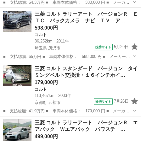
■ 支払総額: 54.3万円 ■ 車両本体価格： 380,000 円 ■ メーカー
名： 三菱 ■ 車種名： コルト ■ グレード名： ラリーアート
岡山
倉敷市
コルト
三菱 コルト ラリーアート バージョンＲ Ｅ
バージョンＲ ５速マニュアル カロッツェリアＨＤＤナビ フルセ
ＴＣ バックカメラ ナビ ＴＶ ア…
グＴＶ ＣＤ...
598,000円
コルト
36,252km
2011年
5月29日
提携サイト
埼玉県 所沢市
■ 支払総額: 65万円 ■ 車両本体価格： 598,000 円 ■ メーカー
名： 三菱 ■ 車種名： コルト ■ グレード名： ラリーアート
埼玉
所沢市
コルト
三菱 コルト スタンダード バージョン タイ
バージョンＲ ＥＴＣ バックカメラ ナビ ＴＶ アルミホイー
ミングベルト交換済・１６インチホイ…
ル ＨＩＤ キーレ...
179,000円
コルト
113,467km
2003年
7月26日
提携サイト
京都府 京都市
■ 支払総額: 41.9万円 ■ 車両本体価格： 179,000 円 ■ メーカー
名： 三菱 ■ 車種名： コルト ■ グレード名： スタンダード
京都
京都市
コルト
三菱 コルト ラリーアート バージョンＲ エ
バージョン タイミングベルト交換済・１６インチホイール キーレ
アバック Ｗエアバック パワステ …
ス エアコン...
499,000円