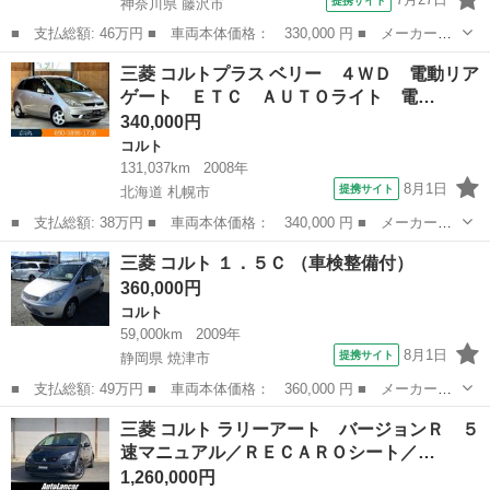
提携サイト
神奈川県 藤沢市
■ 支払総額: 46万円 ■ 車両本体価格： 330,000 円 ■ メーカー
名： 三菱 ■ 車種名： コルトプラス ■ グレード名： ラリー
神奈川
藤沢市
コルト
三菱 コルトプラス ベリー ４ＷＤ 電動リア
アート ターボ車 キーレス オートエアコン パワステ パワーウ
ゲート ＥＴＣ ＡＵＴＯライト 電…
インドウ 運転席...
340,000円
コルト
131,037km
2008年
8月1日
提携サイト
北海道 札幌市
■ 支払総額: 38万円 ■ 車両本体価格： 340,000 円 ■ メーカー
名： 三菱 ■ 車種名： コルトプラス ■ グレード名： ベリー
北海道
札幌市
コルト
三菱 コルト １．５Ｃ （車検整備付）
４ＷＤ 電動リアゲート ＥＴＣ ＡＵＴＯライト 電動格納ミラ
360,000円
ー ヘッドライトレ...
コルト
59,000km
2009年
8月1日
提携サイト
静岡県 焼津市
■ 支払総額: 49万円 ■ 車両本体価格： 360,000 円 ■ メーカー
名： 三菱 ■ 車種名： コルト ■ グレード名： １．５Ｃ ■ 排
静岡
焼津市
コルト
三菱 コルト ラリーアート バージョンＲ ５
気量： 1500cc ■ ドア枚数： 5D ■ ミッション： MT5速 ■ ...
速マニュアル／ＲＥＣＡＲＯシート／…
1,260,000円