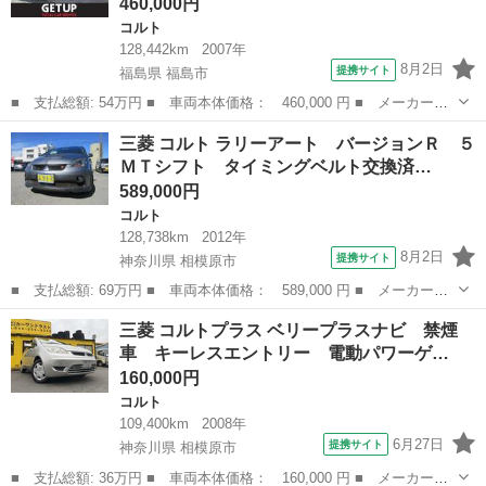
460,000円
コルト
128,442km
2007年
8月2日
提携サイト
福島県 福島市
■ 支払総額: 54万円 ■ 車両本体価格： 460,000 円 ■ メーカー
名： 三菱 ■ 車種名： コルト ■ グレード名： ラリーアート
福島
福島市
コルト
三菱 コルト ラリーアート バージョンＲ ５
バージョンＲ タイミングベルト交換済 社外１７インチアルミホイ
ＭＴシフト タイミングベルト交換済…
ール 社外マフラ...
589,000円
コルト
128,738km
2012年
8月2日
提携サイト
神奈川県 相模原市
■ 支払総額: 69万円 ■ 車両本体価格： 589,000 円 ■ メーカー
名： 三菱 ■ 車種名： コルト ■ グレード名： ラリーアート
神奈川
相模原市
コルト
三菱 コルトプラス ベリープラスナビ 禁煙
バージョンＲ ５ＭＴシフト タイミングベルト交換済み 純正レカ
車 キーレスエントリー 電動パワーゲ…
ロシート 純正１...
160,000円
コルト
109,400km
2008年
6月27日
提携サイト
神奈川県 相模原市
■ 支払総額: 36万円 ■ 車両本体価格： 160,000 円 ■ メーカー