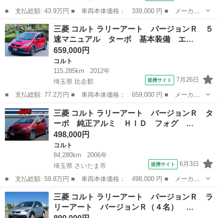
■ 支払総額: 43.9万円 ■ 車両本体価格： 339,000 円 ■ メーカー
名： 三菱 ■ 車種名： コルトプラス ■ グレード名： ラリーア
埼玉
比企郡
コルト
三菱 コルト ラリーアート バージョンＲ ５
ート 基本装備 エアコン パワーステアリング パワーウィンド
速マニュアル ターボ 基本装備 エ…
ウ 運転席エア...
659,000円
コルト
115,285km
2012年
7月26日
提携サイト
埼玉県 比企郡
■ 支払総額: 77.2万円 ■ 車両本体価格： 659,000 円 ■ メーカー
名： 三菱 ■ 車種名： コルト ■ グレード名： ラリーアート
埼玉
比企郡
コルト
三菱 コルト ラリーアート バージョンＲ タ
バージョンＲ ５速マニュアル ターボ 基本装備 エアコン パワ
ーボ 純正アルミ ＨＩＤ フォグ …
ーステアリン...
498,000円
コルト
84,280km
2006年
6月3日
提携サイト
埼玉県 さいたま市
■ 支払総額: 59.8万円 ■ 車両本体価格： 498,000 円 ■ メーカー
名： 三菱 ■ 車種名： コルト ■ グレード名： ラリーアート
埼玉
さいたま市
コルト
三菱 コルト ラリーアート バージョンＲ ラ
バージョンＲ ターボ 純正アルミ ＨＩＤ フォグ ルーフスポイ
リーアート バージョンＲ（４名） …
ラー キーレ...