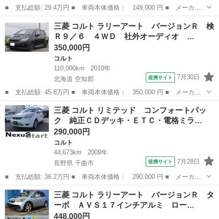
■ 支払総額: 29.4万円 ■ 車両本体価格： 149,000 円 ■ メーカー
名： 三菱 ■ 車種名： コルトプラス ■ グレード名： クールベ
埼玉
熊谷市
コルト
三菱 コルト ラリーアート バージョンＲ 検
リー 純正メモリーナビ／パワーバックドア／ＣＤ／ＴＶ／４スピー
Ｒ９／６ ４ＷＤ 社外オーディオ …
カー／ベンチ...
350,000円
コルト
110,000km
2010年
7月30日
提携サイト
北海道 空知郡
■ 支払総額: 45.8万円 ■ 車両本体価格： 350,000 円 ■ メーカー
名： 三菱 ■ 車種名： コルト ■ グレード名： ラリーアート
北海道
空知郡
コルト
三菱 コルト リミテッド コンフォートパッ
バージョンＲ 検Ｒ９／６ ４ＷＤ 社外オーディオ レカロシー
ク 純正ＣＤデッキ・ＥＴＣ・電格ミラ…
ト ドラレコ ...
290,000円
コルト
44,673km
2009年
7月28日
提携サイト
長野県 千曲市
■ 支払総額: 36.2万円 ■ 車両本体価格： 290,000 円 ■ メーカー
名： 三菱 ■ 車種名： コルト ■ グレード名： リミテッド コ
長野
千曲市
コルト
三菱 コルト ラリーアート バージョンＲ タ
ンフォートパック 純正ＣＤデッキ・ＥＴＣ・電格ミラー・ヘッドラ
ーボ ＡＶＳ１７インチアルミ ロー…
イトレベライ...
448,000円