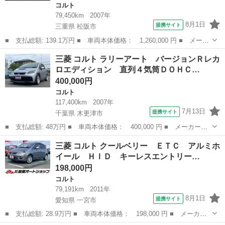
コルト
79,450km
2007年
8月1日
提携サイト
三重県 松阪市
■ 支払総額: 139.1万円 ■ 車両本体価格： 1,260,000 円 ■ メーカ
ー名： 三菱 ■ 車種名： コルト ■ グレード名： ラリーアー
三重
松阪市
コルト
三菱 コルト ラリーアート バージョンＲレカ
ト バージョンＲ ５速マニュアル／ＲＥＣＡＲＯシート／ＧＲｅｄ
ロエディション 直列４気筒ＤＯＨＣ…
ｄｙアルミ...
400,000円
コルト
117,400km
2007年
7月13日
提携サイト
千葉県 木更津市
■ 支払総額: 48万円 ■ 車両本体価格： 400,000 円 ■ メーカー
名： 三菱 ■ 車種名： コルト ■ グレード名： ラリーアート
千葉
木更津市
コルト
三菱 コルト クールベリー ＥＴＣ アルミホ
バージョンＲレカロエディション 直列４気筒ＤＯＨＣ１６バルブＩ
イール ＨＩＤ キーレスエントリー…
Ｃターボ 純正Ｒ...
198,000円
コルト
79,191km
2011年
8月1日
提携サイト
愛知県 一宮市
■ 支払総額: 28.9万円 ■ 車両本体価格： 198,000 円 ■ メーカー
名： 三菱 ■ 車種名： コルト ■ グレード名： クールベリー