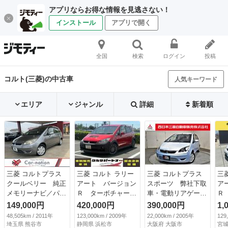
アプリならお得な情報を見逃さない！
インストール
アプリで開く
全国
検索
ログイン
投稿
コルト(三菱)の中古車
人気キーワード
エリア
ジャンル
詳細
新着順
三菱 コルトプラス
三菱 コルト ラリー
三菱 コルトプラス
三
クールベリー 純正
アート バージョン
スポーツ 弊社下取
ア
メモリーナビ／パワ
Ｒ ターボチャージ
車・電動リアゲー
Ｒ
ーバックドア／ＣＤ
ャー マニュアルモ
ト・ＨＩＤライト
５
149,000円
420,000円
390,000円
1,
／ＴＶ／４スピーカ
ード付ＣＶＴ キー
（車検整備付）
（
48,505km / 2011年
123,000km / 2009年
22,000km / 2005年
129
ー／ベンチシート／
レス ナビ フルセ
Ｎ
埼玉県 熊谷市
静岡県 浜松市
大阪府 大阪市
宮城