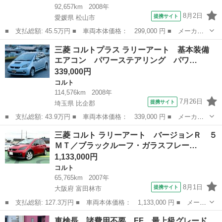
92,657km
2008年
8月2日
提携サイト
愛媛県 松山市
■ 支払総額: 45.5万円 ■ 車両本体価格： 299,000 円 ■ メーカー
名： 三菱 ■ 車種名： コルト ■ グレード名： Ｍ ナビ Ｔ
愛媛
松山市
コルト
三菱 コルトプラス ラリーアート 基本装備
Ｖ ＥＴＣ アルミホイール オートライト キーレスエントリー
エアコン パワーステアリング パワ…
電動格納ミラー...
339,000円
コルト
114,576km
2008年
7月26日
提携サイト
埼玉県 比企郡
■ 支払総額: 43.9万円 ■ 車両本体価格： 339,000 円 ■ メーカー
名： 三菱 ■ 車種名： コルトプラス ■ グレード名： ラリーア
埼玉
比企郡
コルト
三菱 コルト ラリーアート バージョンＲ ５
ート 基本装備 エアコン パワーステアリング パワーウィンド
ＭＴ／ブラックルーフ・ガラスフレー…
ウ 運転席エア...
1,133,000円
コルト
65,765km
2007年
8月1日
提携サイト
大阪府 富田林市
■ 支払総額: 127.3万円 ■ 車両本体価格： 1,133,000 円 ■ メーカ
ー名： 三菱 ■ 車種名： コルト ■ グレード名： ラリーアー
大阪
富田林市
コルト
車検長 諸費用不要 FF 最上級グレード