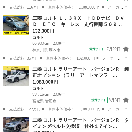
■ 支払総額: 116万円 ■ 車両本体価格： 1,080,000 円 ■ メーカー
名： 三菱 ■ 車種名： コルト ■ グレード名： ラリーアート
宮城
岩沼市
コルト
三菱 コルト １．３ＲＸ ＨＤＤナビ ＤＶ
バージョンＲ マニュアル（Ｆ５） ローダウン（車高調・ＴＥＩ
Ｄ ＥＴＣ キーレス 走行距離５６９…
Ｎ） 社外マ...
132,000円
コルト
56,900km
2009年
7月22日
提携サイト
神奈川県 厚木市
■ 支払総額: 35万円 ■ 車両本体価格： 132,000 円 ■ メーカー
名： 三菱 ■ 車種名： コルト ■ グレード名： １．３ＲＸ Ｈ
神奈川
厚木市
コルト
三菱 コルト ラリーアート バージョンＲ 純
ＤＤナビ ＤＶＤ ＥＴＣ キーレス 走行距離５６９００キロ ワ
正オプション（ラリーアートマフラー…
ンオーナー 記録...
1,080,000円
コルト
93,715km
2006年
8月3日
提携サイト
宮城県 岩沼市
■ 支払総額: 122万円 ■ 車両本体価格： 1,080,000 円 ■ メーカー
名： 三菱 ■ 車種名： コルト ■ グレード名： ラリーアート
宮城
岩沼市
コルト
三菱 コルト ラリーアート バージョンＲ タ
バージョンＲ 純正オプション（ラリーアートマフラー・ラリーアー
イミングベルト交換済 社外１７イン…
トヒートガ...