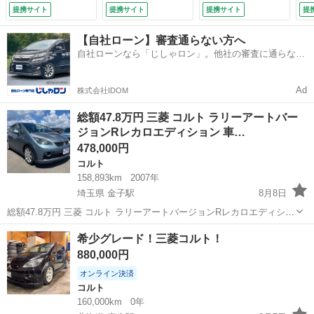
オートエアコン／キ
グ ＥＴＣ 純正１
（
提携サイト
提携サイト
提携サイト
提
ーレスキー／セキュ
６インチアルミ オ
（
リティアラーム／オ
ートエアコン ＨＩ
チ
【自社ローン】審査通らない方へ
ートライト／プライ
Ｄ オートライト
ビ
自社ローンなら「じしゃロン」。他社の審査に通らなか
バシーガラス／リア
フロントフォグライ
8.
った方も
スポイラー （車検
ト 電動格納ミラー
整備付）
（車検整備付）
Ad
株式会社IDOM
総額47.8万円 三菱 コルト ラリーアートバー
ジョンRレカロエディション 車…
478,000円
コルト
158,893km
2007年
埼玉県 金子駅
8月8日
総額47.8万円 三菱 コルト ラリーアートバージョンRレカロエディショ
ン 車検2年付き！！ 機関良好！！ ★5MT★ ★ターボ★ キーレス！！
埼玉
入間市
金子駅
コルト
希少グレード！三菱コルト！
オートライト！！ ETC付き！！ 外装状態 フロントバンパ...
880,000円
オンライン決済
コルト
160,000km
0年