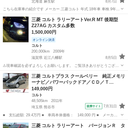
北海道 麻生駅
8月7日
こちら在庫車の紹介です メーカー.三菱コルト 年式.18年車 車検.9年9
月まで 距離.16万キロ グレード.ラリーアートバージョンR 駆動
北海道
札幌市
麻生駅
コルト
三菱 コルト ラリーアートVer.R MT 後期型
式.2WD ミッション.MT セールスポイント！ 2脚レカロシート バージ
Z27AG カスタム多数
ョンR...
1,500,000円
オンライン決済
コルト
200,000km
2009年
滋賀県 近江八幡駅
8月5日
⚠️現車確認を必ずよろしくお願いします。 ご覧頂きありがとうござい
ます。 三菱 コルトラリーアートVer.Rの出品になります。 平成21年
滋賀
近江八幡市
近江八幡駅
コルト
三菱 コルトプラス クールベリー 純正メモリ
式の後期型モデルとなります。 車庫にナンバーを外して置いておこう
ーナビ／パワーバックドア／ＣＤ／Ｔ…
と思っていましたが...
149,000円
コルト
48,505km
2011年
7月31日
提携サイト
埼玉県 熊谷市
■ 支払総額: 29.4万円 ■ 車両本体価格： 149,000 円 ■ メーカー
名： 三菱 ■ 車種名： コルトプラス ■ グレード名： クールベ
埼玉
熊谷市
コルト
三菱 コルト ラリーアート バージョンＲ タ
リー 純正メモリーナビ／パワーバックドア／ＣＤ／ＴＶ／４スピー