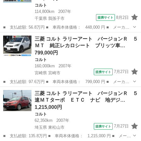
コルト
114,800km
2007年
8月2日
提携サイト
千葉県 我孫子市
■ 支払総額: 56.8万円 ■ 車両本体価格： 448,000 円 ■ メーカー
名： 三菱 ■ 車種名： コルト ■ グレード名： ラリーアート
千葉
我孫子市
コルト
三菱 コルト ラリーアート バージョンＲ ５
バージョンＲ ターボ ＡＶＳ１７インチアルミ ローダウン ブー
ＭＴ 純正レカロシート ブリッツ車…
ストメーター...
799,000円
コルト
160,000km
2007年
7月27日
提携サイト
宮崎県 宮崎市
■ 支払総額: 97.6万円 ■ 車両本体価格： 799,000 円 ■ メーカー
名： 三菱 ■ 車種名： コルト ■ グレード名： ラリーアート
宮崎
宮崎市
コルト
三菱 コルト ラリーアート バージョンＲ ５
バージョンＲ ５ＭＴ 純正レカロシート ブリッツ車高調 １６Ａ
速ＭＴターボ ＥＴＣ ナビ 地デジ…
Ｗ ラリーア...
1,215,000円
コルト
62,350km
2007年
7月27日
提携サイト
埼玉県 東松山市
■ 支払総額: 135.8万円 ■ 車両本体価格： 1,215,000 円 ■ メーカ