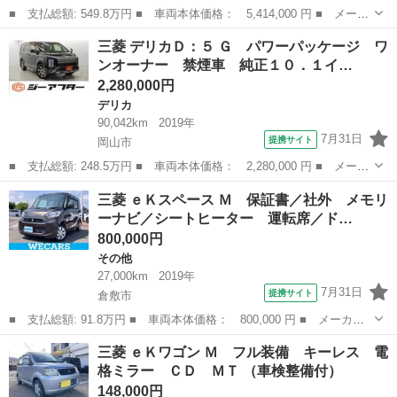
■ 支払総額: 549.8万円 ■ 車両本体価格： 5,414,000 円 ■ メーカ
ー名： 三菱 ■ 車種名： デリカＤ：５ ■ グレード名： Ｐ 登
岡山
岡山市
デリカ
三菱 デリカＤ：５ Ｇ パワーパッケージ ワ
録済未使用車 ４ＷＤ ｅ－Ａｓｓｉｓｔ オリジナルナビ取付パッ
ンオーナー 禁煙車 純正１０．１イ…
ケージ＋...
2,280,000円
デリカ
90,042km
2019年
7月31日
提携サイト
岡山市
■ 支払総額: 248.5万円 ■ 車両本体価格： 2,280,000 円 ■ メーカ
ー名： 三菱 ■ 車種名： デリカＤ：５ ■ グレード名： Ｇ パ
岡山
岡山市
デリカ
三菱 ｅＫスペース Ｍ 保証書／社外 メモリ
ワーパッケージ ワンオーナー 禁煙車 純正１０．１インチナビ
ーナビ／シートヒーター 運転席／ド…
後席１１...
800,000円
その他
27,000km
2019年
7月31日
提携サイト
倉敷市
■ 支払総額: 91.8万円 ■ 車両本体価格： 800,000 円 ■ メーカー
名： 三菱 ■ 車種名： ｅＫスペース ■ グレード名： Ｍ 保証
岡山
倉敷市
その他
三菱 ｅＫワゴン Ｍ フル装備 キーレス 電
書／社外 メモリーナビ／シートヒーター 運転席／ドライブレコー
格ミラー ＣＤ ＭＴ （車検整備付）
ダー 社外／...
148,000円