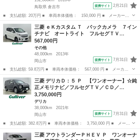
2月21日
提携サイト
鳥取県 倉吉市
■ 支払総額: 20万円 ■ 車両本体価格： 150,000 円 ■ メーカー
名： 三菱 ■ 車種名： ｅＫワゴン ■ グレード名： ■ 排気
鳥取
倉吉市
eKワゴン
三菱 ｅＫカスタム Ｔ バックカメラ ７イン
量： 660cc ■ ドア枚数： 5D ■ ミッション： AT4速 ■ 店舗P...
チナビ オートライト フルセグＴＶ…
567,000円
その他
48,000km
2013年
7月31日
提携サイト
岡山市
■ 支払総額: 59.8万円 ■ 車両本体価格： 567,000 円 ■ メーカー
名： 三菱 ■ 車種名： ｅＫカスタム ■ グレード名： Ｔ バッ
岡山
岡山市
その他
三菱 デリカＤ：５ Ｐ 【ワンオーナー】☆純
クカメラ ７インチナビ オートライト フルセグＴＶ Ｂｌｕｅｔ
正メモリナビ／フルセグＴＶ／ＣＤ／…
ｏｏｔｈ 純...
3,750,000円
デリカ
38,000km
2021年
7月31日
提携サイト
岡山市
■ 支払総額: 382.8万円 ■ 車両本体価格： 3,750,000 円 ■ メーカ
ー名： 三菱 ■ 車種名： デリカＤ：５ ■ グレード名： Ｐ
岡山
岡山市
デリカ
三菱 アウトランダーＰＨＥＶ Ｐ ワンオーナ
【ワンオーナー】☆純正メモリナビ／フルセグＴＶ／ＣＤ／ＤＶＤ／