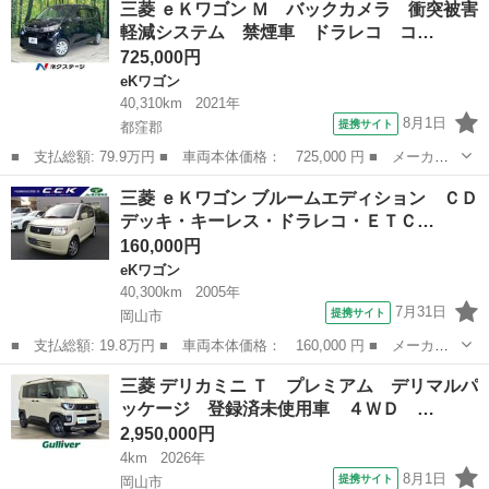
三菱 ｅＫワゴン Ｍ バックカメラ 衝突被害
クエディション １年保証付・禁煙車・リアスポイラー・純正ナビ・
軽減システム 禁煙車 ドラレコ コ…
ＴＶ・Ｂ...
725,000円
eKワゴン
40,310km
2021年
8月1日
提携サイト
都窪郡
■ 支払総額: 79.9万円 ■ 車両本体価格： 725,000 円 ■ メーカー
名： 三菱 ■ 車種名： ｅＫワゴン ■ グレード名： Ｍ バック
岡山
都窪郡
eKワゴン
三菱 ｅＫワゴン ブルームエディション ＣＤ
カメラ 衝突被害軽減システム 禁煙車 ドラレコ コーナーセンサ
デッキ・キーレス・ドラレコ・ＥＴＣ…
ー ＥＴＣ ...
160,000円
eKワゴン
40,300km
2005年
7月31日
提携サイト
岡山市
■ 支払総額: 19.8万円 ■ 車両本体価格： 160,000 円 ■ メーカー
名： 三菱 ■ 車種名： ｅＫワゴン ■ グレード名： ブルームエ
岡山
岡山市
eKワゴン
三菱 デリカミニ Ｔ プレミアム デリマルパ
ディション ＣＤデッキ・キーレス・ドラレコ・ＥＴＣ ■ 排気
ッケージ 登録済未使用車 ４ＷＤ …
量： 660c...
2,950,000円
4km
2026年
8月1日
提携サイト
岡山市