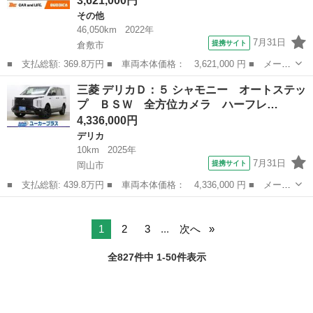
3,621,000円
その他
46,050km
2022年
7月31日
提携サイト
倉敷市
■ 支払総額: 369.8万円 ■ 車両本体価格： 3,621,000 円 ■ メーカ
ー名： 三菱 ■ 車種名： アウトランダーＰＨＥＶ ■ グレード
岡山
倉敷市
その他
三菱 デリカＤ：５ シャモニー オートステッ
名： Ｐ 禁煙 ツートン 純正９インチナビ フルセグ マルチア
プ ＢＳＷ 全方位カメラ ハーフレ…
ラウンドモ...
4,336,000円
デリカ
10km
2025年
7月31日
提携サイト
岡山市
■ 支払総額: 439.8万円 ■ 車両本体価格： 4,336,000 円 ■ メーカ
ー名： 三菱 ■ 車種名： デリカＤ：５ ■ グレード名： シャモ
岡山
岡山市
デリカ
ニー オートステップ ＢＳＷ 全方位カメラ ハーフレザー調シー
ト シー...
1
2
3
...
次へ
全827件中 1-50件表示