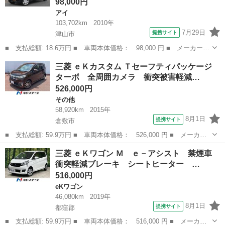
98,000円
アイ
103,702km
2010年
7月29日
提携サイト
津山市
■ 支払総額: 18.6万円 ■ 車両本体価格： 98,000 円 ■ メーカー
名： 三菱 ■ 車種名： アイ ■ グレード名： ビバーチェ スマ
岡山
津山市
アイ
三菱 ｅＫカスタム Ｔセーフティパッケージ
ートキー オートエアコン パワーステアリング パワーウィンド
ターボ 全周囲カメラ 衝突被害軽減…
ウ ワンセグＴＶ...
526,000円
その他
58,920km
2015年
8月1日
提携サイト
倉敷市
■ 支払総額: 59.9万円 ■ 車両本体価格： 526,000 円 ■ メーカー
名： 三菱 ■ 車種名： ｅＫカスタム ■ グレード名： Ｔセーフ
岡山
倉敷市
その他
三菱 ｅＫワゴン Ｍ ｅ－アシスト 禁煙車
ティパッケージ ターボ 全周囲カメラ 衝突被害軽減システム 禁
衝突軽減ブレーキ シートヒーター …
煙車 シート...
516,000円
eKワゴン
46,080km
2019年
8月1日
提携サイト
都窪郡
■ 支払総額: 59.9万円 ■ 車両本体価格： 516,000 円 ■ メーカー