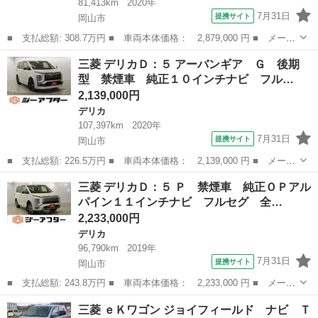
81,413km
2020年
7月31日
提携サイト
岡山市
■ 支払総額: 308.7万円 ■ 車両本体価格： 2,879,000 円 ■ メーカ
ー名： 三菱 ■ 車種名： デリカＤ：５ ■ グレード名： ジャス
岡山
岡山市
デリカ
三菱 デリカＤ：５ アーバンギア Ｇ 後期
パー パナソニックナビ アラウンドビューモニター フルセグ ア
型 禁煙車 純正１０インチナビ フル…
ダプティ...
2,139,000円
デリカ
107,397km
2020年
7月31日
提携サイト
岡山市
■ 支払総額: 226.5万円 ■ 車両本体価格： 2,139,000 円 ■ メーカ
ー名： 三菱 ■ 車種名： デリカＤ：５ ■ グレード名： アーバ
岡山
岡山市
デリカ
三菱 デリカＤ：５ Ｐ 禁煙車 純正ＯＰアル
ンギア Ｇ 後期型 禁煙車 純正１０インチナビ フルセグ バッ
パイン１１インチナビ フルセグ 全…
クカメラ...
2,233,000円
デリカ
96,790km
2019年
7月31日
提携サイト
岡山市
■ 支払総額: 243.8万円 ■ 車両本体価格： 2,233,000 円 ■ メーカ
ー名： 三菱 ■ 車種名： デリカＤ：５ ■ グレード名： Ｐ 禁
岡山
岡山市
デリカ
三菱 ｅＫワゴン ジョイフィールド ナビ Ｔ
煙車 純正ＯＰアルパイン１１インチナビ フルセグ 全周囲カメ