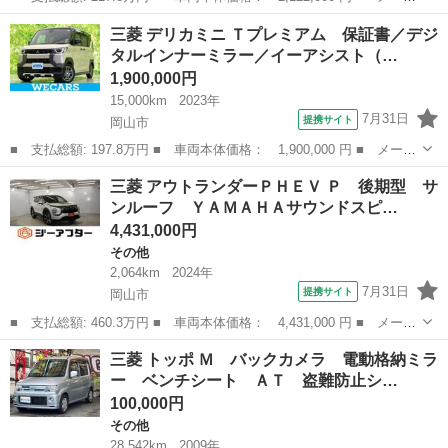
ー名： 三菱 ■ 車種名： デリカミニ ■ グレード名： Ｇ プレ
岡山
新見市
三菱
三菱 デリカミニ Ｔプレミアム 保証書／デジ
ミアム ４ＷＤ 全周囲カメラ 両側電動スライドドア ナビ Ｔ
タルインナーミラー／イーアシスト（…
Ｖ オート...
1,900,000円
15,000km
2023年
7月31日
提携サイト
岡山市
■ 支払総額: 197.8万円 ■ 車両本体価格： 1,900,000 円 ■ メーカ
ー名： 三菱 ■ 車種名： デリカミニ ■ グレード名： Ｔプレミ
岡山
岡山市
三菱
三菱 アウトランダーＰＨＥＶ Ｐ 後期型 サ
アム 保証書／デジタルインナーミラー／イーアシスト（ミツビシ）
ンルーフ ＹＡＭＡＨＡサウンドスピ…
／両側電...
4,431,000円
その他
2,064km
2024年
7月31日
提携サイト
岡山市
■ 支払総額: 460.3万円 ■ 車両本体価格： 4,431,000 円 ■ メーカ
ー名： 三菱 ■ 車種名： アウトランダーＰＨＥＶ ■ グレード
岡山
岡山市
その他
三菱 トッポ Ｍ バックカメラ 電動格納ミラ
名： Ｐ 後期型 サンルーフ ＹＡＭＡＨＡサウンドスピーカー
ー ベンチシート ＡＴ 盗難防止シ…
純正１０．...
100,000円
その他
28,542km
2009年