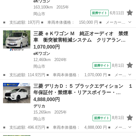
eKワゴン
163,100km
2015年
6月11日
提携サイト
岡山市
■ 支払総額: 19万円 ■ 車両本体価格： 150,000 円 ■ メーカー
名： 三菱 ■ 車種名： ｅＫワゴン ■ グレード名： Ｍ 車検令
岡山
岡山市
eKワゴン
三菱 ｅＫワゴン Ｍ 純正オーディオ 禁煙
和１０年１月まで ■ 排気量： 660cc ■ ドア枚数： 5D ■ ミッシ
車 衝突被害軽減システム クリアラン…
ョ...
1,070,000円
eKワゴン
12,460km
2024年
8月1日
提携サイト
岡山市
■ 支払総額: 114.9万円 ■ 車両本体価格： 1,070,000 円 ■ メーカ
ー名： 三菱 ■ 車種名： ｅＫワゴン ■ グレード名： Ｍ 純正
岡山
岡山市
eKワゴン
三菱 デリカＤ：５ ブラックエディション １
オーディオ 禁煙車 衝突被害軽減システム クリアランスソナー
年保証付・禁煙車・リアスポイラー・…
アイドリ...
4,888,000円
デリカ
15,265km
2025年
8月1日
提携サイト
岡山市
■ 支払総額: 496.8万円 ■ 車両本体価格： 4,888,000 円 ■ メーカ
ー名： 三菱 ■ 車種名： デリカＤ：５ ■ グレード名： ブラッ
岡山
岡山市
デリカ