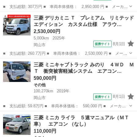
■ 支払総額: 307万円 ■ 車両本体価格： 2,950,000 円 ■ メーカー
名： 三菱 ■ 車種名： デリカミニ ■ グレード名： Ｔ プレミ
岡山
岡山市
三菱
三菱 デリカミニ Ｔ プレミアム リミテッド
アム デリマルパッケージ 登録済未使用車 ４ＷＤ ルーフレー
エディション カスタム仕様 アラウ…
ル １２．３...
2,530,000円
5,000km
2025年
8月1日
提携サイト
岡山市
■ 支払総額: 260.7万円 ■ 車両本体価格： 2,530,000 円 ■ メーカ
ー名： 三菱 ■ 車種名： デリカミニ ■ グレード名： Ｔ プレ
岡山
岡山市
三菱
三菱 ミニキャブトラック みのり ４ＷＤ Ｍ
ミアム リミテッドエディション カスタム仕様 アラウンドビュー
Ｔ 衝突被害軽減システム エアコン…
カメラ ...
590,000円
その他
100,270km
2019年
8月1日
提携サイト
岡山市
■ 支払総額: 59.8万円 ■ 車両本体価格： 590,000 円 ■ メーカー
名： 三菱 ■ 車種名： ミニキャブトラック ■ グレード名： み
岡山
岡山市
その他
三菱 ミニカ ライラ ５速マニュアル（ＭＴ
のり ４ＷＤ ＭＴ 衝突被害軽減システム エアコン 運転席エア
車） エアコン （なし）
バッグ 助手...
110,000円