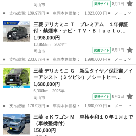
8月1日
提携サイト
岡山市
■ 支払総額: 189.9万円 ■ 車両本体価格： 1,823,000 円 ■ メーカ
ー名： 三菱 ■ 車種名： デリカミニ ■ グレード名： Ｇ プレ
岡山
岡山市
三菱
三菱 デリカミニ Ｔ プレミアム １年保証
ミアム ＳＤナビ マイパイロット 全周囲カメラ 禁煙車 ｅ－ア
付・禁煙車・ナビ・ＴＶ・Ｂｌｕｅｔｏ…
シスト ...
1,998,000円
13,855km
2024年
8月1日
提携サイト
岡山市
■ 支払総額: 203.6万円 ■ 車両本体価格： 1,998,000 円 ■ メーカ
ー名： 三菱 ■ 車種名： デリカミニ ■ グレード名： Ｔ プレ
岡山
岡山市
三菱
三菱 デリカミニ Ｇ 新品タイヤ／保証書／イ
ミアム １年保証付・禁煙車・ナビ・ＴＶ・Ｂｌｕｅｔｏｏｔｈ・マ
ーアシスト（ミツビシ）／シートヒー…
ルチアラ...
1,680,000円
5,000km
2025年
8月1日
提携サイト
岡山市
■ 支払総額: 176.9万円 ■ 車両本体価格： 1,680,000 円 ■ メーカ
ー名： 三菱 ■ 車種名： デリカミニ ■ グレード名： Ｇ 新品
岡山
岡山市
三菱
三菱 ｅＫワゴン Ｍ 車検令和１０年１月まで
タイヤ／保証書／イーアシスト（ミツビシ）／シートヒーター 前席
（車検整備付）
／車線逸...
150,000円