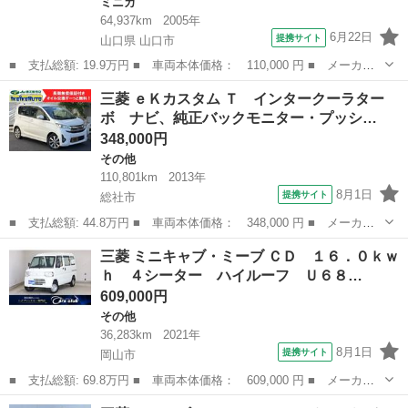
ミニカ
64,937km
2005年
6月22日
提携サイト
山口県 山口市
■ 支払総額: 19.9万円 ■ 車両本体価格： 110,000 円 ■ メーカー
名： 三菱 ■ 車種名： ミニカ ■ グレード名： ライラ ５速マ
山口
山口市
ミニカ
三菱 ｅＫカスタム Ｔ インタークーラター
ニュアル（ＭＴ車） エアコン ■ 排気量： 660cc ■ ドア枚数：
ボ ナビ、純正バックモニター・プッシ…
3...
348,000円
その他
110,801km
2013年
8月1日
提携サイト
総社市
■ 支払総額: 44.8万円 ■ 車両本体価格： 348,000 円 ■ メーカー
名： 三菱 ■ 車種名： ｅＫカスタム ■ グレード名： Ｔ イン
岡山
総社市
その他
三菱 ミニキャブ・ミーブ ＣＤ １６．０ｋｗ
タークーラターボ ナビ、純正バックモニター・プッシュスタート・
ｈ ４シーター ハイルーフ Ｕ６８…
キーレス・純...
609,000円
その他
36,283km
2021年
8月1日
提携サイト
岡山市
■ 支払総額: 69.8万円 ■ 車両本体価格： 609,000 円 ■ メーカー
名： 三菱 ■ 車種名： ミニキャブ・ミーブ ■ グレード名： Ｃ
岡山
岡山市
その他