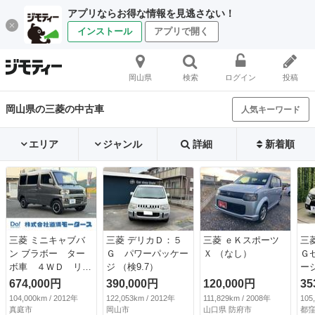
アプリならお得な情報を見逃さない！
インストール
アプリで開く
岡山県
検索
ログイン
投稿
岡山県の三菱の中古車
人気キーワード
エリア
ジャンル
詳細
新着順
三菱 ミニキャブバ
三菱 デリカＤ：５
三菱 ｅＫスポーツ
三
ン ブラボー ター
Ｇ パワーパッケー
Ｘ （なし）
Ｇ
ボ車 ４ＷＤ リフ
ジ （検9.7）
ー
トアップ １２イン
周
674,000円
390,000円
120,000円
35
チブラックアルミホ
害
104,000km / 2012年
122,053km / 2012年
111,829km / 2008年
105
イール ブラックフ
ー
真庭市
岡山市
山口県 防府市
都