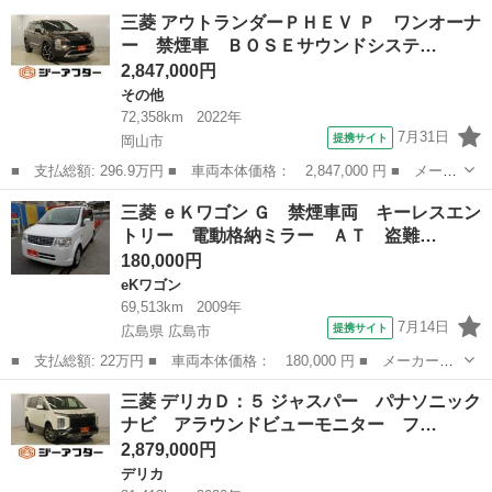
ー名： 三菱 ■ 車種名： デリカＤ：５ ■ グレード名： Ｐ 純
岡山
岡山市
デリカ
三菱 アウトランダーＰＨＥＶ Ｐ ワンオーナ
正１０．１インチナビ アラウンドビューモニター 両側パワースラ
ー 禁煙車 ＢＯＳＥサウンドシステ…
イドドア...
2,847,000円
その他
72,358km
2022年
7月31日
提携サイト
岡山市
■ 支払総額: 296.9万円 ■ 車両本体価格： 2,847,000 円 ■ メーカ
ー名： 三菱 ■ 車種名： アウトランダーＰＨＥＶ ■ グレード
岡山
岡山市
その他
三菱 ｅＫワゴン Ｇ 禁煙車両 キーレスエン
名： Ｐ ワンオーナー 禁煙車 ＢＯＳＥサウンドシステム 黒革
トリー 電動格納ミラー ＡＴ 盗難…
シート 純...
180,000円
eKワゴン
69,513km
2009年
7月14日
提携サイト
広島県 広島市
■ 支払総額: 22万円 ■ 車両本体価格： 180,000 円 ■ メーカー
名： 三菱 ■ 車種名： ｅＫワゴン ■ グレード名： Ｇ 禁煙車
広島
広島市
eKワゴン
三菱 デリカＤ：５ ジャスパー パナソニック
両 キーレスエントリー 電動格納ミラー ＡＴ 盗難防止システ
ナビ アラウンドビューモニター フ…
ム ＡＢＳ ＣＤ ...
2,879,000円
デリカ