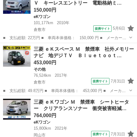
Ｖ キーレスエントリー 電動格納ミ…
ラ 衝突軽...
150,000円
eKワゴン
101,177km
2010年
5月6日
提携サイト
倉敷市
■ 支払総額: 22万円 ■ 車両本体価格： 150,000 円 ■ メーカー
名： 三菱 ■ 車種名： ｅＫワゴン ■ グレード名： ジョイフィ
岡山
倉敷市
eKワゴン
三菱 ｅＫスペース Ｍ 禁煙車 社外メモリー
ールド ナビ ＴＶ キーレスエントリー 電動格納ミラー ベンチ
ナビ 地デジＴＶ Ｂｌｕｅｔｏｏｔ…
シート 盗難防止...
453,000円
その他
76,524km
2017年
7月31日
提携サイト
倉敷市
■ 支払総額: 49.8万円 ■ 車両本体価格： 453,000 円 ■ メーカー
名： 三菱 ■ 車種名： ｅＫスペース ■ グレード名： Ｍ 禁煙
岡山
倉敷市
その他
三菱 ｅＫワゴン Ｍ 禁煙車 シートヒータ
車 社外メモリーナビ 地デジＴＶ Ｂｌｕｅｔｏｏｔｈ ＣＤ再
ー クリアランスソナー 衝突被害軽減…
生 両側スライ...
764,000円
eKワゴン
15,800km
2021年
7月31日
提携サイト
岡山市