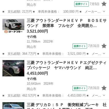
7月5日
提携サイト
岡山市
■ 支払総額: 21万円 ■ 車両本体価格： 100,000 円 ■ メーカー
名： 三菱 ■ 車種名： トッポ ■ グレード名： Ｍ バックカメ
岡山
岡山市
その他
三菱 アウトランダーＰＨＥＶ Ｐ ＢＯＳＥサ
ラ 電動格納ミラー ベンチシート ＡＴ 盗難防止システム カセ
ウンド 禁煙車 フルセグ 全周囲カ…
ット 衝突安全ボ...
3,521,000円
その他
11,788km
2022年
7月31日
提携サイト
岡山市
■ 支払総額: 364.7万円 ■ 車両本体価格： 3,521,000 円 ■ メーカ
ー名： 三菱 ■ 車種名： アウトランダーＰＨＥＶ ■ グレード
岡山
岡山市
その他
三菱 アウトランダーＰＨＥＶ Ｐエグゼクティ
名： Ｐ ＢＯＳＥサウンド 禁煙車 フルセグ 全周囲カメラ マ
ブパッケージ ヤマハサウンド 純正…
イパイロッ...
4,453,000円
その他
10,641km
2024年
7月31日
提携サイト
岡山市
■ 支払総額: 462.5万円 ■ 車両本体価格： 4,453,000 円 ■ メーカ
ー名： 三菱 ■ 車種名： アウトランダーＰＨＥＶ ■ グレード
岡山
岡山市
その他
三菱 デリカＤ：５ Ｐ 衝突軽減ブレーキ 社
名： Ｐエグゼクティブパッケージ ヤマハサウンド 純正１２．３