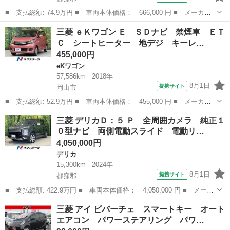
■ 支払総額: 74.9万円 ■ 車両本体価格： 666,000 円 ■ メーカー
名： 三菱 ■ 車種名： ｅＫワゴン ■ グレード名： Ｇ 禁煙
岡山
都窪郡
eKワゴン
三菱 ｅＫワゴン Ｅ ＳＤナビ 禁煙車 ＥＴ
車 衝突軽減システム オーディオ シートヒーター オートエアコ
Ｃ シートヒーター 地デジ キーレ…
ン アイドリン...
455,000円
eKワゴン
57,586km
2018年
8月1日
提携サイト
岡山市
■ 支払総額: 52.9万円 ■ 車両本体価格： 455,000 円 ■ メーカー
名： 三菱 ■ 車種名： ｅＫワゴン ■ グレード名： Ｅ ＳＤナ
岡山
岡山市
eKワゴン
三菱 デリカＤ：５ Ｐ 全周囲カメラ 純正１
ビ 禁煙車 ＥＴＣ シートヒーター 地デジ キーレスエントリー
０型ナビ 両側電動スライド 電動リ…
■ 排気量...
4,050,000円
デリカ
15,300km
2024年
8月1日
提携サイト
都窪郡
■ 支払総額: 422.9万円 ■ 車両本体価格： 4,050,000 円 ■ メーカ
ー名： 三菱 ■ 車種名： デリカＤ：５ ■ グレード名： Ｐ 全
岡山
都窪郡
デリカ
三菱 アイ ビバーチェ スマートキー オート
周囲カメラ 純正１０型ナビ 両側電動スライド 電動リアゲート
エアコン パワーステアリング パワ…
電動ステ...