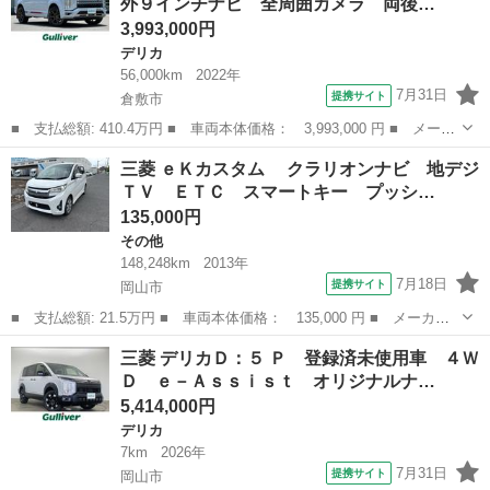
外９インチナビ 全周囲カメラ 両後…
型ナビ 全...
3,993,000円
デリカ
56,000km
2022年
7月31日
提携サイト
倉敷市
■ 支払総額: 410.4万円 ■ 車両本体価格： 3,993,000 円 ■ メーカ
ー名： 三菱 ■ 車種名： デリカＤ：５ ■ グレード名： Ｐ 衝
岡山
倉敷市
デリカ
三菱 ｅＫカスタム クラリオンナビ 地デジ
突軽減ブレーキ 社外９インチナビ 全周囲カメラ 両後パワースラ
ＴＶ ＥＴＣ スマートキー プッシ…
イドドア...
135,000円
その他
148,248km
2013年
7月18日
提携サイト
岡山市
■ 支払総額: 21.5万円 ■ 車両本体価格： 135,000 円 ■ メーカー
名： 三菱 ■ 車種名： ｅＫカスタム ■ グレード名： クラリ
岡山
岡山市
その他
三菱 デリカＤ：５ Ｐ 登録済未使用車 ４Ｗ
オンナビ 地デジＴＶ ＥＴＣ スマートキー プッシュスタート
Ｄ ｅ－Ａｓｓｉｓｔ オリジナルナ…
オートエアコ...
5,414,000円
デリカ
7km
2026年
7月31日
提携サイト
岡山市