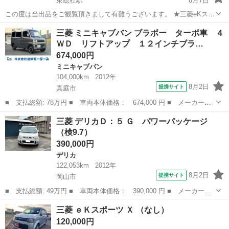
東総社駅
8月7日
この度は当出品をご観覧頂きまして有難うございます。 ★三菱eKスペ
ースになります。 ★グレードはG セーフティパッケージになります。
岡山
総社市
東総社駅
その他
三菱 ミニキャブバン ブラボー ターボ車 ４
★車検2年付き ★ 中古車相応のフロントバンパー左下に擦りキズとそ
ＷＤ リフトアップ １２インチブラ…
の他小キズ程度は...
674,000円
ミニキャブバン
104,000km
2012年
8月2日
提携サイト
真庭市
■ 支払総額: 78万円 ■ 車両本体価格： 674,000 円 ■ メーカー
名： 三菱 ■ 車種名： ミニキャブバン ■ グレード名： ブラボ
岡山
真庭市
ミニキャブバン
三菱 デリカＤ：５ Ｇ パワーパッケージ
ー ターボ車 ４ＷＤ リフトアップ １２インチブラックアルミホ
（検9.7）
イール ブラック...
390,000円
デリカ
122,053km
2012年
8月2日
提携サイト
岡山市
■ 支払総額: 49万円 ■ 車両本体価格： 390,000 円 ■ メーカー
名： 三菱 ■ 車種名： デリカＤ：５ ■ グレード名： Ｇ パワ
岡山
岡山市
デリカ
三菱 ｅＫスポーツ Ｘ （なし）
ーパッケージ ■ 排気量： 2000cc ■ ドア枚数： 5D ■ ミッショ
120,000円
ン...