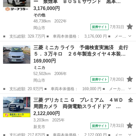
ー 禁煙車 ＢＯＳＥサウンド 黒革…
ＵＳＢ／Ｂ...
3,176,000円
その他
48,738km
2022年
7月31日
提携サイト
岡山市
■ 支払総額: 329.7万円 ■ 車両本体価格： 3,176,000 円 ■ メーカ
ー名： 三菱 ■ 車種名： アウトランダーＰＨＥＶ ■ グレード
岡山
岡山市
その他
三菱 ミニカ ライラ 予備検査実施済 走行
名： Ｐ ワンオーナー 禁煙車 ＢＯＳＥサウンド 黒革シート
５．３万キロ ２６年製造タイヤ４本装…
純正９イン...
169,000円
ミニカ
52,502km
2006年
7月20日
提携サイト
岡山市
■ 支払総額: 20.9万円 ■ 車両本体価格： 169,000 円 ■ メーカー
名： 三菱 ■ 車種名： ミニカ ■ グレード名： ライラ 予備検
岡山
岡山市
ミニカ
三菱 デリカミニ Ｇ プレミアム ４ＷＤ 全
査実施済 走行５．３万キロ ２６年製造タイヤ４本装着 ファイヴ
周囲カメラ 両側電動スライドドア …
スピード タ...
2,122,000円
3,203km
2025年
7月31日
提携サイト
新見市
■ 支払総額: 217.8万円 ■ 車両本体価格： 2,122,000 円 ■ メーカ