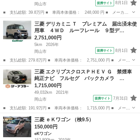
8月1日
提携サイト
岡山市
■ 支払総額: 39.8万円 ■ 車両本体価格： 248,000 円 ■ メーカー
名： 三菱 ■ 車種名： ミニキャブバン ■ グレード名： ブラボ
岡山
岡山市
ミニキャブバン
三菱 デリカミニ Ｔ プレミアム 届出済未使
ーターボ 商用バン ユーザー買取車 キーレス 電動格納ミラー
用車 ４ＷＤ ルーフレール ９型デ…
パワーウィン...
2,751,000円
5km
2026年
8月1日
提携サイト
岡山市
■ 支払総額: 279.8万円 ■ 車両本体価格： 2,751,000 円 ■ メーカ
ー名： 三菱 ■ 車種名： デリカミニ ■ グレード名： Ｔ プレ
岡山
岡山市
三菱
三菱 エクリプスクロスＰＨＥＶ Ｇ 禁煙車
ミアム 届出済未使用車 ４ＷＤ ルーフレール ９型ディスプレイ
純正ナビ フルセグ バックカメラ …
オーディ...
1,715,000円
49,032km
2021年
7月31日
提携サイト
岡山市
■ 支払総額: 191.9万円 ■ 車両本体価格： 1,715,000 円 ■ メーカ
ー名： 三菱 ■ 車種名： エクリプスクロスＰＨＥＶ ■ グレード
岡山
岡山市
三菱
三菱 ｅＫワゴン （検9.5）
名： Ｇ 禁煙車 純正ナビ フルセグ バックカメラ アダプティ
150,000円
ブクルコ...
eKワゴン
152,800km
2010年