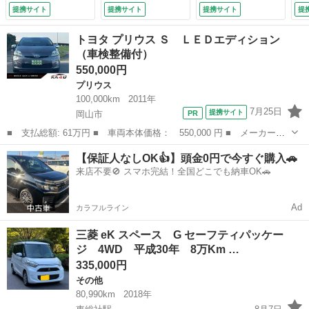
ロントグリル フォ
レ
提携サイト
提携サイト
提携サイト
提
グランプ ケンウッ
ー
ドナビ バックカメ
Ｅ
トヨタ プリウス Ｓ ＬＥＤエディション
ラ ＥＴＣ 禁煙
ン
（車検整備付）
車 パワーウイン
エ
550,000円
ド キーレス タイ
デ
ミングベルト取替
付
プリウス
（検10.1）
100,000km
2011年
7月25日
提携サイト
岡山市
■ 支払総額: 61万円 ■ 車両本体価格： 550,000 円 ■ メーカー
名： トヨタ ■ 車種名： プリウス ■ グレード名： Ｓ ＬＥＤ
岡山
岡山市
プリウス
車両
【保証人なしOK👍】頭金0円で今すぐ購入🚗
エディション ■ 排気量： 1800cc ■ ドア枚数： 5D ■ ミッショ
来店不要🚫 スマホ完結！全国どこでも納車OK🚗
ン...
Ad
カラフルライン
三菱 eK スペース G セーフティパッケー
ジ 4WD 平成30年 8万Km …
335,000円
その他
80,990km
2018年