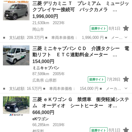
岡山
岡山市
デリカ
三菱 デリカミニ Ｔ プレミアム ミュージッ
ＷＤ ディーゼルターボ 純正１０型ナビ ｅ－アシスト レーダー
クプレイヤー接続可 バックカメラ …
クルーズ...
1,996,000円
21,630km
2023年
8月1日
提携サイト
岡山市
■ 支払総額: 209.3万円 ■ 車両本体価格： 1,996,000 円 ■ メーカ
ー名： 三菱 ■ 車種名： デリカミニ ■ グレード名： Ｔ プレ
岡山
岡山市
三菱
三菱 ミニキャブバン ＣＤ 介護タクシー 電
ミアム ミュージックプレイヤー接続可 バックカメラ 衝突被害軽
動リフト ＥＴＣ連動料金メーター …
減システ...
154,000円
ミニキャブバン
87,599km
2005年
7月28日
提携サイト
広島県 山県郡
■ 支払総額: 16.5万円 ■ 車両本体価格： 154,000 円 ■ メーカー
名： 三菱 ■ 車種名： ミニキャブバン ■ グレード名： ＣＤ
広島
山県郡
ミニキャブバン
三菱 ｅＫワゴン Ｇ 禁煙車 衝突軽減システ
介護タクシー 電動リフト ＥＴＣ連動料金メーター バックカメ
ム オーディオ シートヒーター オ…
ラ ＥＴＣ ド...
666,000円
eKワゴン
66,285km
2019年
8月1日
提携サイト
都窪郡