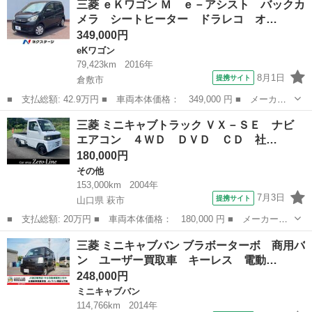
三菱 ｅＫワゴン Ｍ ｅ－アシスト バックカ
Ｄ １６．０ｋｗｈ ４シーター ハイルーフ Ｕ６８Ｖ 残存率測
メラ シートヒーター ドラレコ オ…
定済み８７．...
349,000円
eKワゴン
79,423km
2016年
8月1日
提携サイト
倉敷市
■ 支払総額: 42.9万円 ■ 車両本体価格： 349,000 円 ■ メーカー
名： 三菱 ■ 車種名： ｅＫワゴン ■ グレード名： Ｍ ｅ－ア
岡山
倉敷市
eKワゴン
三菱 ミニキャブトラック ＶＸ－ＳＥ ナビ
シスト バックカメラ シートヒーター ドラレコ オートエアコ
エアコン ４ＷＤ ＤＶＤ ＣＤ 社…
ン Ｂｌｕｅｔ...
180,000円
その他
153,000km
2004年
7月3日
提携サイト
山口県 萩市
■ 支払総額: 20万円 ■ 車両本体価格： 180,000 円 ■ メーカー
名： 三菱 ■ 車種名： ミニキャブトラック ■ グレード名： Ｖ
山口
萩市
その他
三菱 ミニキャブバン ブラボーターボ 商用バ
Ｘ－ＳＥ ナビ エアコン ４ＷＤ ＤＶＤ ＣＤ 社外ステアリン
ン ユーザー買取車 キーレス 電動…
グ ■ 排気量：...
248,000円
ミニキャブバン
114,766km
2014年