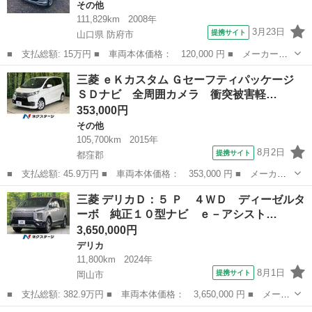
その他
111,829km
2008年
3月23日
提携サイト
山口県 防府市
■ 支払総額: 15万円 ■ 車両本体価格： 120,000 円 ■ メーカー
名： 三菱 ■ 車種名： ｅＫスポーツ ■ グレード名： Ｘ ■ 排
山口
防府市
その他
三菱 ｅＫカスタム Ｇセーフティパッケージ
気量： 660cc ■ ドア枚数： 5D ■ ミッション： AT4速 ■ 店...
ＳＤナビ 全周囲カメラ 衝突被害軽…
353,000円
その他
105,700km
2015年
8月2日
提携サイト
都窪郡
■ 支払総額: 45.9万円 ■ 車両本体価格： 353,000 円 ■ メーカー
名： 三菱 ■ 車種名： ｅＫカスタム ■ グレード名： Ｇセーフ
岡山
都窪郡
その他
三菱 デリカＤ：５ Ｐ ４ＷＤ ディーゼルタ
ティパッケージ ＳＤナビ 全周囲カメラ 衝突被害軽減システム
ーボ 純正１０型ナビ ｅ－アシスト…
シートヒータ...
3,650,000円
デリカ
11,800km
2024年
8月1日
提携サイト
岡山市
■ 支払総額: 382.9万円 ■ 車両本体価格： 3,650,000 円 ■ メーカ
ー名： 三菱 ■ 車種名： デリカＤ：５ ■ グレード名： Ｐ ４