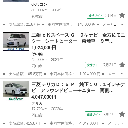
eKワゴン
80,000km
2004年
3月4日
提携サイト
倉敷市
■ 支払総額: 21.8万円 ■ 車両本体価格： 148,000 円 ■ メーカー
名： 三菱 ■ 車種名： ｅＫワゴン ■ グレード名： Ｍ フル装
岡山
倉敷市
eKワゴン
三菱 ｅＫスペース Ｇ ９型ナビ 全方位モニ
備 キーレス 電格ミラー ＣＤ ＭＴ ■ 排気量： 660cc ■ ドア
ター シートヒーター 禁煙車 ９型…
枚...
1,024,000円
その他
43,000km
2021年
7月31日
提携サイト
岡山市
■ 支払総額: 105.8万円 ■ 車両本体価格： 1,024,000 円 ■ メーカ
ー名： 三菱 ■ 車種名： ｅＫスペース ■ グレード名： Ｇ ９
岡山
岡山市
その他
三菱 デリカＤ：５ Ｐ 純正１０．１インチナ
型ナビ 全方位モニター シートヒーター 禁煙車 ９型ナビ フル
ビ アラウンドビューモニター 両側…
セグＴＶ...
4,047,000円
デリカ
17,723km
2023年
7月31日
提携サイト
岡山市
■ 支払総額: 415.8万円 ■ 車両本体価格： 4,047,000 円 ■ メーカ