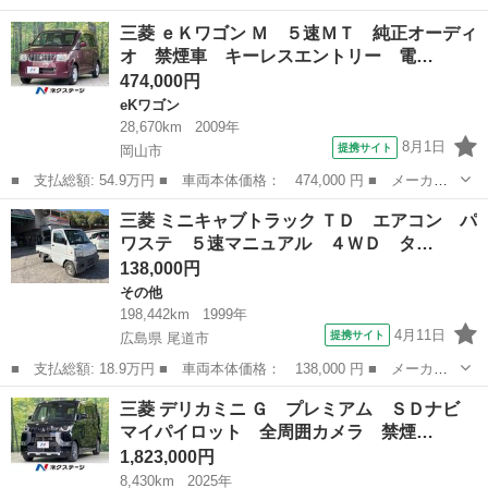
名： 三菱 ■ 車種名： ｅＫワゴン ■ グレード名： Ｍ ｅ－ア
岡山
都窪郡
eKワゴン
三菱 ｅＫワゴン Ｍ ５速ＭＴ 純正オーディ
シスト 禁煙車 衝突軽減ブレーキ シートヒーター キーレス ア
オ 禁煙車 キーレスエントリー 電…
イドリングス...
474,000円
eKワゴン
28,670km
2009年
8月1日
提携サイト
岡山市
■ 支払総額: 54.9万円 ■ 車両本体価格： 474,000 円 ■ メーカー
名： 三菱 ■ 車種名： ｅＫワゴン ■ グレード名： Ｍ ５速Ｍ
岡山
岡山市
eKワゴン
三菱 ミニキャブトラック ＴＤ エアコン パ
Ｔ 純正オーディオ 禁煙車 キーレスエントリー 電動格納ミラ
ワステ ５速マニュアル ４ＷＤ タ…
ー プライバシ...
138,000円
その他
198,442km
1999年
4月11日
提携サイト
広島県 尾道市
■ 支払総額: 18.9万円 ■ 車両本体価格： 138,000 円 ■ メーカー
名： 三菱 ■ 車種名： ミニキャブトラック ■ グレード名： Ｔ
広島
尾道市
その他
三菱 デリカミニ Ｇ プレミアム ＳＤナビ
Ｄ エアコン パワステ ５速マニュアル ４ＷＤ タイベル交換歴
マイパイロット 全周囲カメラ 禁煙…
あり 新市店...
1,823,000円
8,430km
2025年