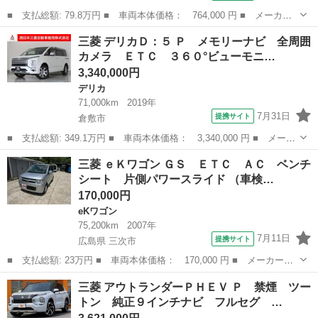
■ 支払総額: 79.8万円 ■ 車両本体価格： 764,000 円 ■ メーカー
名： 三菱 ■ 車種名： ｅＫワゴン ■ グレード名： Ｍ 禁煙
岡山
岡山市
eKワゴン
三菱 デリカＤ：５ Ｐ メモリーナビ 全周囲
車 シートヒーター クリアランスソナー 衝突被害軽減ブレーキ
カメラ ＥＴＣ ３６０°ビューモニ…
キーレスキー ...
3,340,000円
デリカ
71,000km
2019年
7月31日
提携サイト
倉敷市
■ 支払総額: 349.1万円 ■ 車両本体価格： 3,340,000 円 ■ メーカ
ー名： 三菱 ■ 車種名： デリカＤ：５ ■ グレード名： Ｐ メ
岡山
倉敷市
デリカ
三菱 ｅＫワゴン ＧＳ ＥＴＣ ＡＣ ベンチ
モリーナビ 全周囲カメラ ＥＴＣ ３６０°ビューモニター 被害軽
シート 片側パワースライド （車検…
減ブレ...
170,000円
eKワゴン
75,200km
2007年
7月11日
提携サイト
広島県 三次市
■ 支払総額: 23万円 ■ 車両本体価格： 170,000 円 ■ メーカー
名： 三菱 ■ 車種名： ｅＫワゴン ■ グレード名： ＧＳ ＥＴ
広島
三次市
eKワゴン
三菱 アウトランダーＰＨＥＶ Ｐ 禁煙 ツー
Ｃ ＡＣ ベンチシート 片側パワースライド ■ 排気量： 660cc
トン 純正９インチナビ フルセグ …
■ ドア...