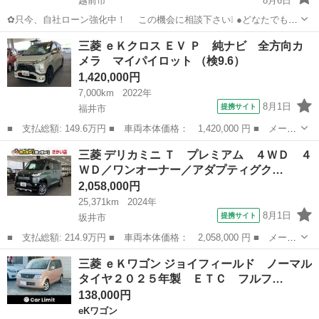
越前市
8月6日
✿只今、自社ローン強化中！ この機会に相談下さい❕ ●どなたでも自
社ローン対応可能です● ・勤続年数の短い方や自営業
福井
越前市
eKワゴン
車両
三菱 ｅＫクロス ＥＶ Ｐ 純ナビ 全方向カ
の方 ・パートやアルバイト勤務の主婦の方や派遣社員の方 ・自...
メラ マイパイロット （検9.6）
1,420,000円
7,000km
2022年
8月1日
提携サイト
福井市
■ 支払総額: 149.6万円 ■ 車両本体価格： 1,420,000 円 ■ メーカ
ー名： 三菱 ■ 車種名： ｅＫクロス ＥＶ ■ グレード名： Ｐ
福井
福井市
三菱
三菱 デリカミニ Ｔ プレミアム ４ＷＤ ４
純ナビ 全方向カメラ マイパイロット ■ 排気量： - ■ ドア枚
ＷＤ／ワンオーナー／アダプティグク…
数...
2,058,000円
25,371km
2024年
8月1日
提携サイト
坂井市
■ 支払総額: 214.9万円 ■ 車両本体価格： 2,058,000 円 ■ メーカ
ー名： 三菱 ■ 車種名： デリカミニ ■ グレード名： Ｔ プレ
福井
坂井市
三菱
三菱 ｅＫワゴン ジョイフィールド ノーマル
ミアム ４ＷＤ ４ＷＤ／ワンオーナー／アダプティグクルーズコン
タイヤ２０２５年製 ＥＴＣ フルフ…
トロール...
138,000円
eKワゴン