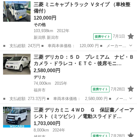
福井
福井市
三菱
三菱 ミニキャブトラック Ｖタイプ （車検整
アム 踏み間違い衝突防止アシスト ４ｗｄ メモリナビ キーレス
備付）
エントリー...
120,000円
その他
103,938km
2012年
7月1日
提携サイト
新潟県 新潟市
■ 支払総額: 24万円 ■ 車両本体価格： 120,000 円 ■ メーカー
名： 三菱 ■ 車種名： ミニキャブトラック ■ グレード名： Ｖ
新潟
新潟市
その他
三菱 デリカＤ：５ Ｄ プレミアム ナビ・Ｂ
タイプ ■ 排気量： 660cc ■ ドア枚数： 2D ■ ミッション：
カメラ・ドラレコ・ＥＴＣ・後席モニ…
MT...
2,580,000円
デリカ
74,000km
2015年
7月28日
提携サイト
福井市
■ 支払総額: 273.3万円 ■ 車両本体価格： 2,580,000 円 ■ メーカ
ー名： 三菱 ■ 車種名： デリカＤ：５ ■ グレード名： Ｄ プ
福井
福井市
デリカ
三菱 デリカミニ ４ＷＤ Ｇ 保証書／イーア
レミアム ナビ・Ｂカメラ・ドラレコ・ＥＴＣ・後席モニタ ■ 排気
シスト（ミツビシ）／電動スライドド…
量： ...
1,703,000円
8,000km
2024年
7月28日
提携サイト
越前市