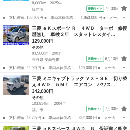
8,000km
2025年
7月30日
提携サイト
福井市
■ 支払総額: 193.9万円 ■ 車両本体価格： 1,853,000 円 ■ メーカ
ー名： 三菱 ■ 車種名： デリカミニ ■ グレード名： ４ＷＤ
福井
福井市
三菱
三菱 ｅＫスポーツ Ｒ ４ＷＤ ターボ 修復
Ｇ 保証書／イーアシスト（ミツビシ）／電動スライドドア／シート
歴無し 車検２年 スタットレスタイ…
ヒーター...
129,000円
その他
83,500km
2003年
6月10日
提携サイト
長野県 安曇野市
■ 支払総額: 22.9万円 ■ 車両本体価格： 129,000 円 ■ メーカー
名： 三菱 ■ 車種名： ｅＫスポーツ ■ グレード名： Ｒ ４Ｗ
長野
安曇野市
その他
三菱 ミニキャブトラック ＶＸ－ＳＥ 切り替
Ｄ ターボ 修復歴無し 車検２年 スタットレスタイヤ キーレ
え４ＷＤ ５ＭＴ エアコン パワス…
ス ローン対応...
342,000円
その他
103,934km
2004年
7月30日
提携サイト
福井市
■ 支払総額: 43.7万円 ■ 車両本体価格： 342,000 円 ■ メーカー
名： 三菱 ■ 車種名： ミニキャブトラック ■ グレード名： Ｖ
福井
福井市
その他
三菱 ｅＫスペース ４ＷＤ Ｇ 保証書／衝突
Ｘ－ＳＥ 切り替え４ＷＤ ５ＭＴ エアコン パワステ ■ 排気