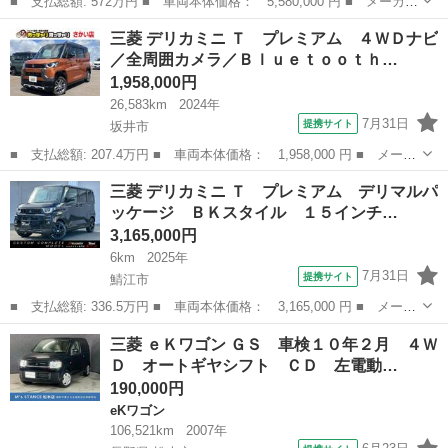
■ 支払総額: 572万円 ■ 車両本体価格： 5,580,000 円 ■ メーカー
名： 三菱 ■ 車種名： デリカＤ：５ ■ グレード名： Ｐ ８人
福井
鯖江市
デリカ
三菱 デリカミニ Ｔ プレミアム ４ＷＤナビ
乗り ＷＡＲＬＯＣＫボディキット オリジナルＫＡＮＯＮＥ１６イ
／全周囲カメラ／Ｂｌｕｅｔｏｏｔｈ…
ンチホイー...
1,958,000円
26,583km
2024年
7月31日
提携サイト
坂井市
■ 支払総額: 207.4万円 ■ 車両本体価格： 1,958,000 円 ■ メーカ
ー名： 三菱 ■ 車種名： デリカミニ ■ グレード名： Ｔ プレ
福井
坂井市
三菱
三菱 デリカミニ Ｔ プレミアム デリマルパ
ミアム ４ＷＤナビ／全周囲カメラ／Ｂｌｕｅｔｏｏｔｈ／ＥＴＣＭ
ッケージ ＢＫスタイル １５インチ…
Ｉ－ＰＩ...
3,165,000円
6km
2025年
7月31日
提携サイト
鯖江市
■ 支払総額: 336.5万円 ■ 車両本体価格： 3,165,000 円 ■ メーカ
ー名： 三菱 ■ 車種名： デリカミニ ■ グレード名： Ｔ プレ
福井
鯖江市
三菱
三菱 ｅＫワゴン ＧＳ 車検１０年２月 ４Ｗ
ミアム デリマルパッケージ ＢＫスタイル １５インチホイール
Ｄ オートギヤシフト ＣＤ 左電動…
オープン...
190,000円
eKワゴン
106,521km
2007年