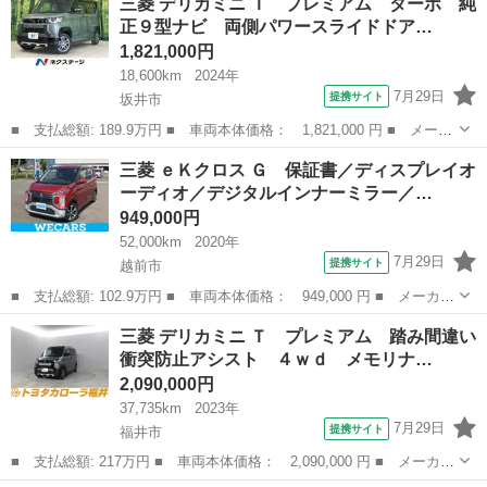
三菱 デリカミニ Ｔ プレミアム ターボ 純
修復歴無☆走行５．８万Ｋｍ☆ ☆メモリーナビ☆ＴＶ☆バックカメ
正９型ナビ 両側パワースライドドア…
ラ☆アイドリ...
1,821,000円
18,600km
2024年
7月29日
提携サイト
坂井市
■ 支払総額: 189.9万円 ■ 車両本体価格： 1,821,000 円 ■ メーカ
ー名： 三菱 ■ 車種名： デリカミニ ■ グレード名： Ｔ プレ
福井
坂井市
三菱
三菱 ｅＫクロス Ｇ 保証書／ディスプレイオ
ミアム ターボ 純正９型ナビ 両側パワースライドドア マルチア
ーディオ／デジタルインナーミラー／…
ラウンド...
949,000円
52,000km
2020年
7月29日
提携サイト
越前市
■ 支払総額: 102.9万円 ■ 車両本体価格： 949,000 円 ■ メーカー
名： 三菱 ■ 車種名： ｅＫクロス ■ グレード名： Ｇ 保証書
福井
越前市
三菱
三菱 デリカミニ Ｔ プレミアム 踏み間違い
／ディスプレイオーディオ／デジタルインナーミラー／衝突安全装置
衝突防止アシスト ４ｗｄ メモリナ…
／シートヒ...
2,090,000円
37,735km
2023年
7月29日
提携サイト
福井市
■ 支払総額: 217万円 ■ 車両本体価格： 2,090,000 円 ■ メーカー
名： 三菱 ■ 車種名： デリカミニ ■ グレード名： Ｔ プレミ