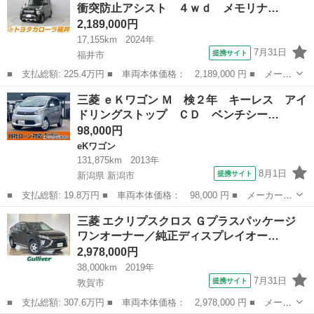
衝突防止アシスト ４ｗｄ メモリナ…
害軽減シス...
2,189,000円
17,155km
2024年
7月31日
提携サイト
福井市
■ 支払総額: 225.4万円 ■ 車両本体価格： 2,189,000 円 ■ メーカ
ー名： 三菱 ■ 車種名： デリカミニ ■ グレード名： Ｔ プレ
福井
福井市
三菱
三菱 ｅＫワゴン Ｍ 検２年 キーレス アイ
ミアム 踏み間違い衝突防止アシスト ４ｗｄ メモリナビ キーレ
ドリングストップ ＣＤ ベンチシー…
スエント...
98,000円
eKワゴン
131,875km
2013年
8月1日
提携サイト
新潟県 新潟市
■ 支払総額: 19.8万円 ■ 車両本体価格： 98,000 円 ■ メーカー
名： 三菱 ■ 車種名： ｅＫワゴン ■ グレード名： Ｍ 検２
新潟
新潟市
eKワゴン
三菱 エクリプスクロス Ｇプラスパッケージ
年 キーレス アイドリングストップ ＣＤ ベンチシート ■ 排気
ワンオーナー／純正ディスプレイオー…
量： 660c...
2,978,000円
38,000km
2019年
7月31日
提携サイト
敦賀市
■ 支払総額: 307.6万円 ■ 車両本体価格： 2,978,000 円 ■ メーカ