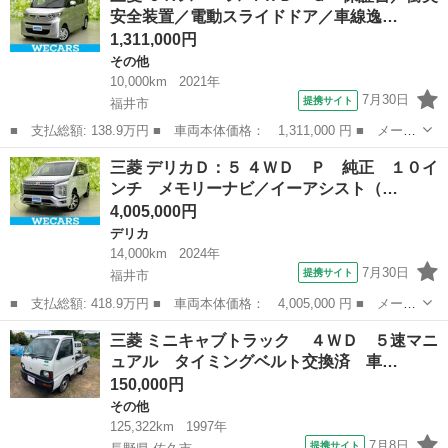
安全装置／電動スライドドア／車線逸…
量： 660...
1,311,000円
その他
10,000km
2021年
7月30日
提携サイト
福井市
■ 支払総額: 138.9万円 ■ 車両本体価格： 1,311,000 円 ■ メーカ
ー名： 三菱 ■ 車種名： ｅＫスペース ■ グレード名： ４Ｗ
福井
福井市
その他
三菱 デリカＤ：５ ４ＷＤ Ｐ 純正 １０イ
Ｄ Ｇ 保証書／衝突安全装置／電動スライドドア／車線逸脱防止支
ンチ メモリーナビ／イーアシスト（…
援システム...
4,005,000円
デリカ
14,000km
2024年
7月30日
提携サイト
福井市
■ 支払総額: 418.9万円 ■ 車両本体価格： 4,005,000 円 ■ メーカ
ー名： 三菱 ■ 車種名： デリカＤ：５ ■ グレード名： ４Ｗ
福井
福井市
デリカ
三菱 ミニキャブトラック ４ＷＤ ５速マニ
Ｄ Ｐ 純正 １０インチ メモリーナビ／イーアシスト（ミツビ
ュアル タイミングベルト交換済 車…
シ）／両側電...
150,000円
その他
125,322km
1997年
7月8日
提携サイト