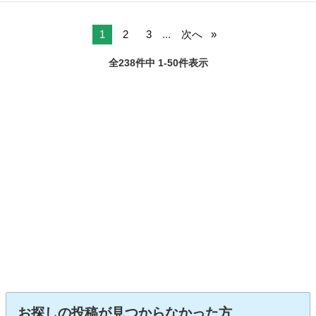
名： 三菱 ■ 車種名： デリカＤ：２ ■ グレード名： Ｓ ＡＳ
福井
福井市
デリカ
＆Ｇ ＥＴＣ ナビ ＴＶ オートクルーズコントロール 衝突被害
軽減システム...
1
2
3
...
次へ
全238件中 1-50件表示
お探しの投稿が見つからなかった方