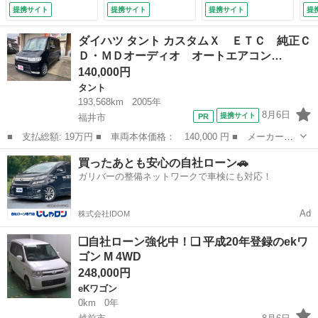
チディスプレイオー
ム 衝突安全ボデ
ダ
提携サイト
提携サイト
提携サイト
提
ディオ／全周囲カメ
ィ キーレス 運転
５
ラ／デジタルインナ
席エアバッグ 助手
イ
ダイハツ タント カスタムＸ ＥＴＣ 純正Ｃ
ーミラー／両側電動
席エアバック エア
マ
Ｄ・ＭＤオーディオ オートエアコン…
スライドドア／ルー
コン パワーステア
ニ
140,000円
フレール／シートヒ
リング パワーウィ
ー
ーター／Ｐスタート
ンドウ （検9.11）
／
タント
（検9.8）
登
193,568km
2005年
8月6日
提携サイト
福井市
■ 支払総額: 19万円 ■ 車両本体価格： 140,000 円 ■ メーカー
名： ダイハツ ■ 車種名： タント ■ グレード名： カスタム
福井
福井市
タント
車両
買ったあとも安心の自社ローン🚗
Ｘ ＥＴＣ 純正ＣＤ・ＭＤオーディオ オートエアコン 電動格納
ガリバーの整備ネットワークで車検にも対応！
ミラー ■ 排気量...
Ad
株式会社IDOM
❑自社ローン強化中！❑ 平成20年登録のekワ
ゴン M 4WD
248,000円
eKワゴン
0km
0年