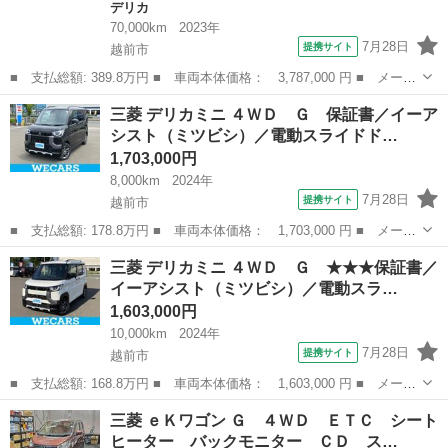
デリカ
70,000km
2023年
7月28日
提携サイト
越前市
■ 支払総額: 389.8万円 ■ 車両本体価格： 3,787,000 円 ■ メーカ
ー名： 三菱 ■ 車種名： デリカＤ：５ ■ グレード名： ジャス
福井
越前市
デリカ
三菱 デリカミニ ４ＷＤ Ｇ 保証書／イーア
パー アルパイン１１インチナビ フルセグＴＶ／ＣＤ／ＤＶＤ／Ｂ
シスト（ミツビシ）／電動スライドド…
ｌｕｅｔ...
1,703,000円
8,000km
2024年
7月28日
提携サイト
越前市
■ 支払総額: 178.8万円 ■ 車両本体価格： 1,703,000 円 ■ メーカ
ー名： 三菱 ■ 車種名： デリカミニ ■ グレード名： ４ＷＤ
福井
越前市
三菱
三菱 デリカミニ ４ＷＤ Ｇ ★★★保証書／
Ｇ 保証書／イーアシスト（ミツビシ）／電動スライドドア／シート
イーアシスト（ミツビシ）／電動スラ…
ヒーター...
1,603,000円
10,000km
2024年
7月28日
提携サイト
越前市
■ 支払総額: 168.8万円 ■ 車両本体価格： 1,603,000 円 ■ メーカ
ー名： 三菱 ■ 車種名： デリカミニ ■ グレード名： ４ＷＤ
福井
越前市
三菱
三菱 ｅＫワゴン Ｇ ４ＷＤ ＥＴＣ シート
Ｇ ★★★保証書／イーアシスト（ミツビシ）／電動スライドドア／
ヒーター バックモニター ＣＤ ス…
シートヒ...