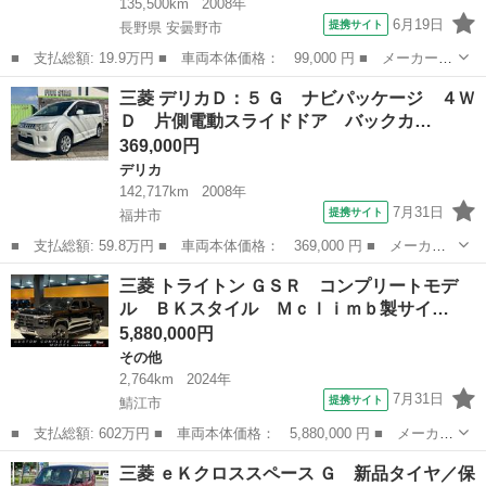
135,500km
2008年
6月19日
提携サイト
長野県 安曇野市
■ 支払総額: 19.9万円 ■ 車両本体価格： 99,000 円 ■ メーカー
名： 三菱 ■ 車種名： アイ ■ グレード名： ブルームエディシ
長野
安曇野市
アイ
三菱 デリカＤ：５ Ｇ ナビパッケージ ４Ｗ
ョン ４ＷＤ 車検２年 修復歴無し タイミングチェーン式 ４Ａ
Ｄ 片側電動スライドドア バックカ…
Ｔ 特別限定仕...
369,000円
デリカ
142,717km
2008年
7月31日
提携サイト
福井市
■ 支払総額: 59.8万円 ■ 車両本体価格： 369,000 円 ■ メーカー
名： 三菱 ■ 車種名： デリカＤ：５ ■ グレード名： Ｇ ナビ
福井
福井市
デリカ
三菱 トライトン ＧＳＲ コンプリートモデ
パッケージ ４ＷＤ 片側電動スライドドア バックカメラ ＨＤＤ
ル ＢＫスタイル Ｍｃｌｉｍｂ製サイ…
ナビ ＥＴＣ...
5,880,000円
その他
2,764km
2024年
7月31日
提携サイト
鯖江市
■ 支払総額: 602万円 ■ 車両本体価格： 5,880,000 円 ■ メーカー
名： 三菱 ■ 車種名： トライトン ■ グレード名： ＧＳＲ コ
福井
鯖江市
その他
三菱 ｅＫクロススペース Ｇ 新品タイヤ／保
ンプリートモデル ＢＫスタイル Ｍｃｌｉｍｂ製サイド出しマフラ