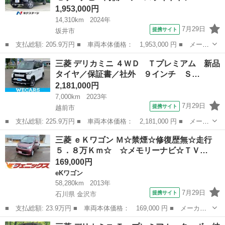
1,953,000円
14,310km
2024年
7月29日
提携サイト
坂井市
■ 支払総額: 205.9万円 ■ 車両本体価格： 1,953,000 円 ■ メーカ
ー名： 三菱 ■ 車種名： デリカミニ ■ グレード名： Ｔ プレ
福井
坂井市
三菱
三菱 デリカミニ ４ＷＤ Ｔプレミアム 新品
ミアム ターボ メモリーナビ 両側パワースライドドア マルチア
タイヤ／保証書／社外 ９インチ Ｓ…
ラウンド...
2,181,000円
7,000km
2023年
7月29日
提携サイト
越前市
■ 支払総額: 225.9万円 ■ 車両本体価格： 2,181,000 円 ■ メーカ
ー名： 三菱 ■ 車種名： デリカミニ ■ グレード名： ４ＷＤ
福井
越前市
三菱
三菱 ｅＫワゴン Ｍ☆禁煙☆修復歴無☆走行
Ｔプレミアム 新品タイヤ／保証書／社外 ９インチ ＳＤナビ／デ
５．８万Ｋｍ☆ ☆メモリーナビ☆ＴＶ…
ジタルイ...
169,000円
eKワゴン
58,280km
2013年
7月29日
提携サイト
石川県 金沢市
■ 支払総額: 23.9万円 ■ 車両本体価格： 169,000 円 ■ メーカー
名： 三菱 ■ 車種名： ｅＫワゴン ■ グレード名： Ｍ☆禁煙☆
石川
金沢市
eKワゴン