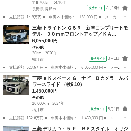
118,700km
2010年
7月18日
提携サイト
長野県 長野市
■ 支払総額: 14.8万円 ■ 車両本体価格： 138,000 円 ■ メーカー
名： 三菱 ■ 車種名： ｅＫワゴン ■ グレード名： ジョイフィ
長野
長野市
eKワゴン
三菱 トライトン ＧＳＲ 新車コンプリートモ
ールド ノーマルタイヤ２０２５年製 ＥＴＣ フルフラットシー
デル ３０ｍｍフロントアップ／ＫＡ…
ト セキュリテ...
6,055,000円
その他
30km
2026年
8月1日
提携サイト
鯖江市
■ 支払総額: 623.5万円 ■ 車両本体価格： 6,055,000 円 ■ メーカ
ー名： 三菱 ■ 車種名： トライトン ■ グレード名： ＧＳＲ
福井
鯖江市
その他
三菱 ｅＫスペース Ｇ ナビ Ｂカメラ 左パ
新車コンプリートモデル ３０ｍｍフロントアップ／ＫＡＮＯＮＥ２
ワースライド （検9.10）
０インチ...
1,450,000円
その他
10,000km
2024年
8月1日
提携サイト
福井市
■ 支払総額: 152.8万円 ■ 車両本体価格： 1,450,000 円 ■ メーカ
ー名： 三菱 ■ 車種名： ｅＫスペース ■ グレード名： Ｇ ナ
福井
福井市
その他
三菱 デリカＤ：５ Ｐ ＢＫスタイル オリジ
ビ Ｂカメラ 左パワースライド ■ 排気量： 660cc ■ ドア枚数...