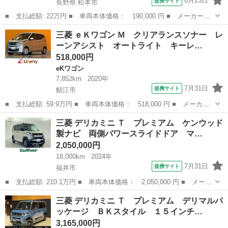
6月23日
提携サイト
長野県 松本市
■ 支払総額: 22万円 ■ 車両本体価格： 190,000 円 ■ メーカー
名： 三菱 ■ 車種名： ｅＫワゴン ■ グレード名： ＧＳ 車検
長野
松本市
eKワゴン
三菱 ｅＫワゴン Ｍ クリアランスソナー レ
１０年２月 ４ＷＤ オートギヤシフト ＣＤ 左電動スライドド
ーンアシスト オートライト キーレ…
ア ＡＢＳ ＳＲＳ...
518,000円
eKワゴン
7,852km
2020年
7月31日
提携サイト
鯖江市
■ 支払総額: 59.9万円 ■ 車両本体価格： 518,000 円 ■ メーカー
名： 三菱 ■ 車種名： ｅＫワゴン ■ グレード名： Ｍ クリア
福井
鯖江市
eKワゴン
三菱 デリカミニ Ｔ プレミアム ケンウッド
ランスソナー レーンアシスト オートライト キーレスエントリ
製ナビ 両側パワースライドドア マ…
ー 電動格納ミ...
2,050,000円
18,000km
2024年
7月31日
提携サイト
福井市
■ 支払総額: 210.1万円 ■ 車両本体価格： 2,050,000 円 ■ メーカ
ー名： 三菱 ■ 車種名： デリカミニ ■ グレード名： Ｔ プレ
福井
福井市
三菱
三菱 デリカミニ Ｔ プレミアム デリマルパ
ミアム ケンウッド製ナビ 両側パワースライドドア マイパイロッ
ッケージ ＢＫスタイル １５インチ…
ト 全周...
3,165,000円