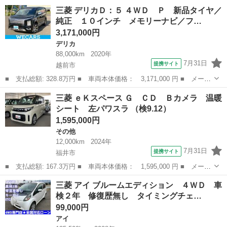
ー名： 三菱 ■ 車種名： エクリプスクロス ■ グレード名： Ｇ
福井
敦賀市
三菱
三菱 デリカＤ：５ ４ＷＤ Ｐ 新品タイヤ／
プラスパッケージ ワンオーナー／純正ディスプレイオーディオ／マ
純正 １０インチ メモリーナビ／フ…
ルチアラ...
3,171,000円
デリカ
88,000km
2020年
7月31日
提携サイト
越前市
■ 支払総額: 328.8万円 ■ 車両本体価格： 3,171,000 円 ■ メーカ
ー名： 三菱 ■ 車種名： デリカＤ：５ ■ グレード名： ４Ｗ
福井
越前市
デリカ
三菱 ｅＫスペース Ｇ ＣＤ Ｂカメラ 温暖
Ｄ Ｐ 新品タイヤ／純正 １０インチ メモリーナビ／フリップダ
シート 左パワスラ （検9.12）
ウンモニタ...
1,595,000円
その他
12,000km
2024年
7月31日
提携サイト
福井市
■ 支払総額: 167.3万円 ■ 車両本体価格： 1,595,000 円 ■ メーカ
ー名： 三菱 ■ 車種名： ｅＫスペース ■ グレード名： Ｇ Ｃ
福井
福井市
その他
三菱 アイ ブルームエディション ４ＷＤ 車
Ｄ Ｂカメラ 温暖シート 左パワスラ ■ 排気量： 660cc ■ ド...
検２年 修復歴無し タイミングチェ…
99,000円
アイ