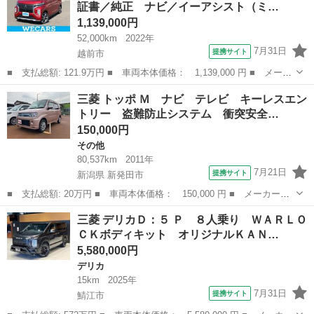
証書／純正 ナビ／イーアシスト（ミ…
ー／３０ｍ...
1,139,000円
52,000km
2022年
7月31日
提携サイト
越前市
■ 支払総額: 121.9万円 ■ 車両本体価格： 1,139,000 円 ■ メーカ
ー名： 三菱 ■ 車種名： ｅＫクロススペース ■ グレード名：
福井
越前市
三菱
三菱 トッポ Ｍ ナビ テレビ キーレスエン
Ｇ 新品タイヤ／保証書／純正 ナビ／イーアシスト（ミツビシ）／
トリー 盗難防止システム 衝突安全…
電動スラ...
150,000円
その他
80,537km
2011年
7月21日
提携サイト
新潟県 新発田市
■ 支払総額: 20万円 ■ 車両本体価格： 150,000 円 ■ メーカー
名： 三菱 ■ 車種名： トッポ ■ グレード名： Ｍ ナビ テレ
新潟
新発田市
その他
三菱 デリカＤ：５ Ｐ ８人乗り ＷＡＲＬＯ
ビ キーレスエントリー 盗難防止システム 衝突安全ボディ フル
ＣＫボディキット オリジナルＫＡＮ…
フラット エアバ...
5,580,000円
デリカ
15km
2025年
7月31日
提携サイト
鯖江市