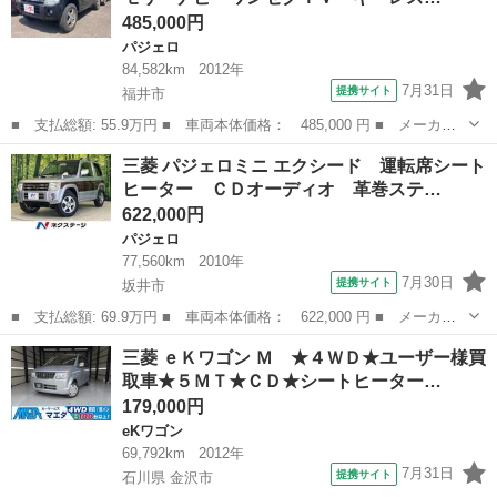
485,000円
パジェロ
84,582km
2012年
7月31日
提携サイト
福井市
■ 支払総額: 55.9万円 ■ 車両本体価格： 485,000 円 ■ メーカー
名： 三菱 ■ 車種名： パジェロミニ ■ グレード名： ＶＲ ４
福井
福井市
パジェロ
三菱 パジェロミニ エクシード 運転席シート
ＷＤ ターボ メモリーナビ ワンセグＴＶ キーレスエントリー
ヒーター ＣＤオーディオ 革巻ステ…
電動格納ミラ...
622,000円
パジェロ
77,560km
2010年
7月30日
提携サイト
坂井市
■ 支払総額: 69.9万円 ■ 車両本体価格： 622,000 円 ■ メーカー
名： 三菱 ■ 車種名： パジェロミニ ■ グレード名： エクシー
福井
坂井市
パジェロ
三菱 ｅＫワゴン Ｍ ★４ＷＤ★ユーザー様買
ド 運転席シートヒーター ＣＤオーディオ 革巻ステアリング シ
取車★５ＭＴ★ＣＤ★シートヒーター…
ルバールーフ...
179,000円
eKワゴン
69,792km
2012年
7月31日
提携サイト
石川県 金沢市