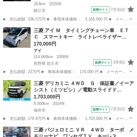
263km
2025年
7月31日
提携サイト
鯖江市
■ 支払総額: 336.5万円 ■ 車両本体価格： 3,165,000 円 ■ メーカ
ー名： 三菱 ■ 車種名： デリカミニ ■ グレード名： Ｔ プレ
福井
鯖江市
三菱
三菱 アイ Ｍ タイミングチェーン車 ＥＴ
ミアム デリマルパッケージ ＢＫスタイル １５インチホイール
Ｃ スマートキー ライトレベライザー…
オープン...
170,000円
アイ
114,660km
2008年
3月4日
提携サイト
長野県 佐久市
■ 支払総額: 22万円 ■ 車両本体価格： 170,000 円 ■ メーカー
名： 三菱 ■ 車種名： アイ ■ グレード名： Ｍ タイミングチ
長野
佐久市
アイ
三菱 デリカミニ ４ＷＤ Ｇ 保証書／イーア
ェーン車 ＥＴＣ スマートキー ライトレベライザー 電格ミラ
シスト（ミツビシ）／電動スライドド…
ー オートエアコン...
1,703,000円
8,000km
2024年
7月31日
提携サイト
福井市
■ 支払総額: 178.8万円 ■ 車両本体価格： 1,703,000 円 ■ メーカ
ー名： 三菱 ■ 車種名： デリカミニ ■ グレード名： ４ＷＤ
福井
福井市
三菱
三菱 パジェロミニ ＶＲ ４ＷＤ ターボ メ
Ｇ 保証書／イーアシスト（ミツビシ）／電動スライドドア／シート
モリーナビ ワンセグＴＶ キーレス…
ヒーター...