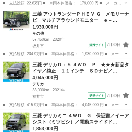
■ 支払総額: 22.8万円 ■ 車両本体価格： 179,000 円 ■ メーカー
名： 三菱 ■ 車種名： ｅＫワゴン ■ グレード名： Ｍ ★４Ｗ
石川
金沢市
eKワゴン
三菱 アウトランダーＰＨＥＶ Ｇ メモリーナ
Ｄ★ユーザー様買取車★５ＭＴ★ＣＤ★シートヒーター★電格ミラー
ビ マルチアラウンドモニター ｅ－…
★ＰＳ★ＰＷ...
1,930,000円
その他
57,450km
2020年
7月30日
提携サイト
坂井市
■ 支払総額: 204.9万円 ■ 車両本体価格： 1,930,000 円 ■ メーカ
ー名： 三菱 ■ 車種名： アウトランダーＰＨＥＶ ■ グレード
福井
坂井市
その他
三菱 デリカＤ：５ ４ＷＤ Ｐ ★★★新品タ
名： Ｇ メモリーナビ マルチアラウンドモニター ｅ－アシス
イヤ／純正 １１インチ ＳＤナビ／…
ト レーダー...
4,045,000円
デリカ
33,000km
2021年
7月30日
提携サイト
福井市
■ 支払総額: 415.9万円 ■ 車両本体価格： 4,045,000 円 ■ メーカ
ー名： 三菱 ■ 車種名： デリカＤ：５ ■ グレード名： ４Ｗ
福井
福井市
デリカ
三菱 デリカミニ ４ＷＤ Ｇ 保証書／イーア
Ｄ Ｐ ★★★新品タイヤ／純正 １１インチ ＳＤナビ／衝突安全
シスト（ミツビシ）／電動スライドド…
装置／両側...
1,853,000円