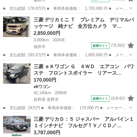
■ 支払総額: 178.8万円 ■ 車両本体価格： 1,703,000 円 ■ メーカ
ー名： 三菱 ■ 車種名： デリカミニ ■ グレード名： ４ＷＤ
福井
越前市
三菱
三菱 デリカミニ Ｔ プレミアム デリマルパ
Ｇ 保証書／イーアシスト（ミツビシ）／電動スライドドア／シート
ッケージ 純ナビ 全方位カメラ マ…
ヒーター...
2,850,000円
3,000km
2026年
7月28日
提携サイト
福井市
■ 支払総額: 293.6万円 ■ 車両本体価格： 2,850,000 円 ■ メーカ
ー名： 三菱 ■ 車種名： デリカミニ ■ グレード名： Ｔ プレ
福井
福井市
三菱
三菱 ｅＫワゴン Ｇ ４ＷＤ エアコン パワ
ミアム デリマルパッケージ 純ナビ 全方位カメラ マイパイロッ
ステ フロントスポイラー リアース…
ト ■ ...
170,000円
eKワゴン
92,145km
2006年
10月4日
提携サイト
長野県 長野市
■ 支払総額: 24万円 ■ 車両本体価格： 170,000 円 ■ メーカー
名： 三菱 ■ 車種名： ｅＫワゴン ■ グレード名： Ｇ ４Ｗ
長野
長野市
eKワゴン
三菱 デリカＤ：５ ジャスパー アルパイン１
Ｄ エアコン パワステ フロントスポイラー リアースポイラー
１インチナビ フルセグＴＶ／ＣＤ／…
パワーウィンドウ ...
3,787,000円