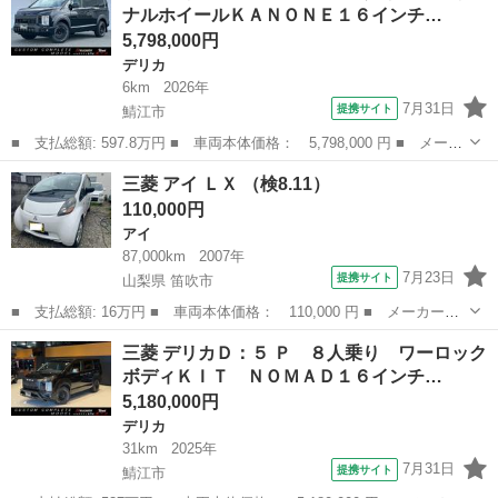
ナルホイールＫＡＮＯＮＥ１６インチ…
5,798,000円
デリカ
6km
2026年
7月31日
提携サイト
鯖江市
■ 支払総額: 597.8万円 ■ 車両本体価格： 5,798,000 円 ■ メーカ
ー名： 三菱 ■ 車種名： デリカＤ：５ ■ グレード名： Ｐ Ｂ
福井
鯖江市
デリカ
三菱 アイ ＬＸ （検8.11）
Ｋスタイル オリジナルホイールＫＡＮＯＮＥ１６インチ ＢＦＧ／
110,000円
ＡＴタイ...
アイ
87,000km
2007年
7月23日
提携サイト
山梨県 笛吹市
■ 支払総額: 16万円 ■ 車両本体価格： 110,000 円 ■ メーカー
名： 三菱 ■ 車種名： アイ ■ グレード名： ＬＸ ■ 排気
山梨
笛吹市
アイ
三菱 デリカＤ：５ Ｐ ８人乗り ワーロック
量： 660cc ■ ドア枚数： 5D ■ ミッション： AT4速 ■ 店舗
ボディＫＩＴ ＮＯＭＡＤ１６インチ…
PR...
5,180,000円
デリカ
31km
2025年
7月31日
提携サイト
鯖江市