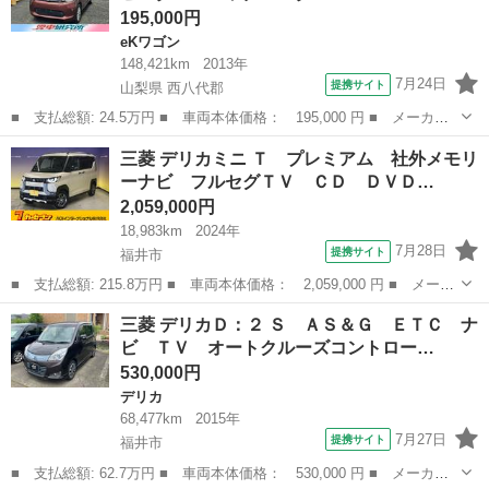
195,000円
eKワゴン
148,421km
2013年
7月24日
提携サイト
山梨県 西八代郡
■ 支払総額: 24.5万円 ■ 車両本体価格： 195,000 円 ■ メーカー
名： 三菱 ■ 車種名： ｅＫワゴン ■ グレード名： Ｇ ４Ｗ
山梨
西八代郡
eKワゴン
三菱 デリカミニ Ｔ プレミアム 社外メモリ
Ｄ ＥＴＣ シートヒーター バックモニター ＣＤ スマートキ
ーナビ フルセグＴＶ ＣＤ ＤＶＤ…
ー プッシュスタ...
2,059,000円
18,983km
2024年
7月28日
提携サイト
福井市
■ 支払総額: 215.8万円 ■ 車両本体価格： 2,059,000 円 ■ メーカ
ー名： 三菱 ■ 車種名： デリカミニ ■ グレード名： Ｔ プレ
福井
福井市
三菱
三菱 デリカＤ：２ Ｓ ＡＳ＆Ｇ ＥＴＣ ナ
ミアム 社外メモリーナビ フルセグＴＶ ＣＤ ＤＶＤ Ｂｌｕｅ
ビ ＴＶ オートクルーズコントロー…
ｔｏｏｔ...
530,000円
デリカ
68,477km
2015年
7月27日
提携サイト
福井市
■ 支払総額: 62.7万円 ■ 車両本体価格： 530,000 円 ■ メーカー