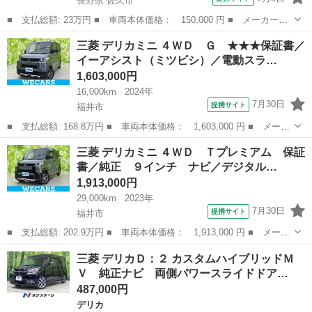
長野県 佐久市
■ 支払総額: 23万円 ■ 車両本体価格： 150,000 円 ■ メーカー
名： 三菱 ■ 車種名： ミニキャブトラック ■ グレード名：
長野
佐久市
その他
三菱 デリカミニ ４ＷＤ Ｇ ★★★保証書／
４ＷＤ ５速マニュアル タイミングベルト交換済 車検整備付き
イーアシスト（ミツビシ）／電動スラ…
■ 排気量： 6...
1,603,000円
16,000km
2024年
7月30日
提携サイト
福井市
■ 支払総額: 168.8万円 ■ 車両本体価格： 1,603,000 円 ■ メーカ
ー名： 三菱 ■ 車種名： デリカミニ ■ グレード名： ４ＷＤ
福井
福井市
三菱
三菱 デリカミニ ４ＷＤ Ｔプレミアム 保証
Ｇ ★★★保証書／イーアシスト（ミツビシ）／電動スライドドア／
書／純正 ９インチ ナビ／デジタル…
シートヒ...
1,913,000円
29,000km
2023年
7月30日
提携サイト
福井市
■ 支払総額: 202.9万円 ■ 車両本体価格： 1,913,000 円 ■ メーカ
ー名： 三菱 ■ 車種名： デリカミニ ■ グレード名： ４ＷＤ
福井
福井市
三菱
三菱 デリカＤ：２ カスタムハイブリッドＭ
Ｔプレミアム 保証書／純正 ９インチ ナビ／デジタルインナーミ
Ｖ 純正ナビ 両側パワースライドドア…
ラー／イ...
487,000円
デリカ