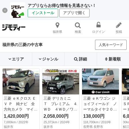
アプリならお得な情報を見逃さない！
インストール
アプリで開く
福井県
検索
ログイン
投稿
福井県の三菱の中古車
人気キーワード
エリア
ジャンル
詳細
新着順
三菱 ｅＫクロス Ｅ
三菱 デリカミニ
三菱 ｅＫワゴン ジ
三
Ｖ Ｐ 純ナビ 全
Ｔ プレミアム ４
ョイフィールド ノ
Ｓ
方向カメラ マイパ
ＷＤ ４ＷＤ／ワン
ーマルタイヤ２０２
ー
イロット （検9.6）
オーナー／アダプテ
５年製 ＥＴＣ フ
ｍ
1,420,000円
2,058,000円
138,000円
6,
ィグクルーズコント
ルフラットシート
Ｋ
7,000km / 2022年
25,371km / 2024年
118,700km / 2010年
30k
ロール／純正９イン
セキュリティアラー
ン
福井市
坂井市
長野県 長野市
鯖