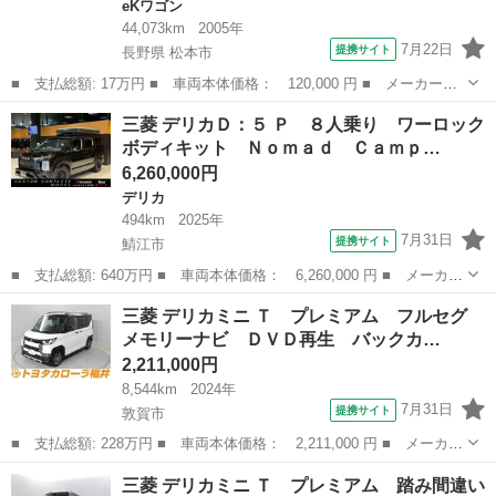
eKワゴン
44,073km
2005年
7月22日
提携サイト
長野県 松本市
■ 支払総額: 17万円 ■ 車両本体価格： 120,000 円 ■ メーカー
名： 三菱 ■ 車種名： ｅＫワゴン ■ グレード名： ＦＦ車／
長野
松本市
eKワゴン
三菱 デリカＤ：５ Ｐ ８人乗り ワーロック
ＡＴ／ＰＳ／ＰＷ／ＡＣ／ ■ 排気量： 660cc ■ ドア枚数： 5D
ボディキット Ｎｏｍａｄ Ｃａｍｐ…
■ ...
6,260,000円
デリカ
494km
2025年
7月31日
提携サイト
鯖江市
■ 支払総額: 640万円 ■ 車両本体価格： 6,260,000 円 ■ メーカー
名： 三菱 ■ 車種名： デリカＤ：５ ■ グレード名： Ｐ ８人
福井
鯖江市
デリカ
三菱 デリカミニ Ｔ プレミアム フルセグ
乗り ワーロックボディキット Ｎｏｍａｄ Ｃａｍｐｅｒスタイル
メモリーナビ ＤＶＤ再生 バックカ…
（Ｓｋｙｃ...
2,211,000円
8,544km
2024年
7月31日
提携サイト
敦賀市
■ 支払総額: 228万円 ■ 車両本体価格： 2,211,000 円 ■ メーカー
名： 三菱 ■ 車種名： デリカミニ ■ グレード名： Ｔ プレミ
福井
敦賀市
三菱
三菱 デリカミニ Ｔ プレミアム 踏み間違い
アム フルセグ メモリーナビ ＤＶＤ再生 バックカメラ 衝突被