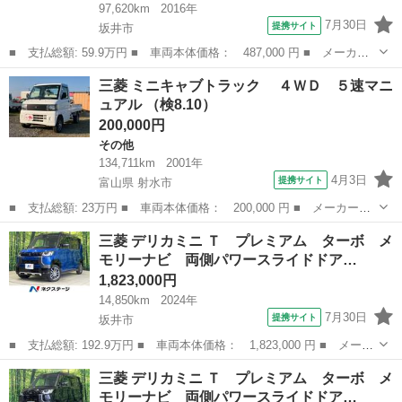
97,620km
2016年
7月30日
提携サイト
坂井市
■ 支払総額: 59.9万円 ■ 車両本体価格： 487,000 円 ■ メーカー
名： 三菱 ■ 車種名： デリカＤ：２ ■ グレード名： カスタム
福井
坂井市
デリカ
三菱 ミニキャブトラック ４ＷＤ ５速マニ
ハイブリッドＭＶ 純正ナビ 両側パワースライドドア バックカメ
ュアル （検8.10）
ラ ｅ－アシ...
200,000円
その他
134,711km
2001年
4月3日
提携サイト
富山県 射水市
■ 支払総額: 23万円 ■ 車両本体価格： 200,000 円 ■ メーカー
名： 三菱 ■ 車種名： ミニキャブトラック ■ グレード名：
富山
射水市
その他
三菱 デリカミニ Ｔ プレミアム ターボ メ
４ＷＤ ５速マニュアル ■ 排気量： 660cc ■ ドア枚数： 2D ■
モリーナビ 両側パワースライドドア…
ミ...
1,823,000円
14,850km
2024年
7月30日
提携サイト
坂井市
■ 支払総額: 192.9万円 ■ 車両本体価格： 1,823,000 円 ■ メーカ
ー名： 三菱 ■ 車種名： デリカミニ ■ グレード名： Ｔ プレ
福井
坂井市
三菱
三菱 デリカミニ Ｔ プレミアム ターボ メ
ミアム ターボ メモリーナビ 両側パワースライドドア マルチア
モリーナビ 両側パワースライドドア…
ラウンド...