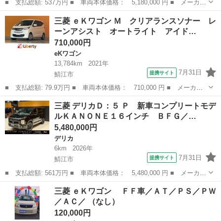
■ 支払総額: 537万円 ■ 車両本体価格： 5,180,000 円 ■ メーカー
名： 三菱 ■ 車種名： デリカＤ：５ ■ グレード名： Ｐ ８人
福井
鯖江市
デリカ
三菱 ｅＫワゴン Ｍ クリアランスソナー レ
乗り ワーロックボディＫＩＴ ＮＯＭＡＤ１６インチホイール
ーンアシスト オートライト アイド…
ＢＦＧ／Ａ...
710,000円
eKワゴン
13,784km
2021年
7月31日
提携サイト
鯖江市
■ 支払総額: 79.9万円 ■ 車両本体価格： 710,000 円 ■ メーカー
名： 三菱 ■ 車種名： ｅＫワゴン ■ グレード名： Ｍ クリア
福井
鯖江市
eKワゴン
三菱 デリカＤ：５ Ｐ 新車コンプリートモデ
ランスソナー レーンアシスト オートライト アイドリングストッ
ルＫＡＮＯＮＥ１６インチ ＢＦＧ／…
プ 電動格納...
5,480,000円
デリカ
6km
2026年
7月31日
提携サイト
鯖江市
■ 支払総額: 561万円 ■ 車両本体価格： 5,480,000 円 ■ メーカー
名： 三菱 ■ 車種名： デリカＤ：５ ■ グレード名： Ｐ 新車
福井
鯖江市
デリカ
三菱 ｅＫワゴン ＦＦ車／ＡＴ／ＰＳ／ＰＷ
コンプリートモデルＫＡＮＯＮＥ１６インチ ＢＦＧ／ＡＴタイヤ２
／ＡＣ／ （なし）
２５／７０...
120,000円