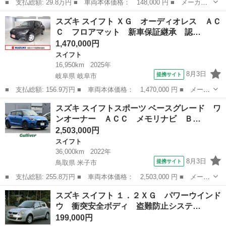
■ 支払総額: 29.8万円 ■ 車両本体価格： 148,000 円 ■ メーカー
名： スズキ ■ 車種名： スイフト ■ グレード名： ＲＳ 車検
北海道
江別市
スイフト
スズキ スイフト ＸＧ オーディオレス ＡＣ
整備付 プレミアムシルバーメタリック キーレス スマートキー
Ｃ フロアマット 新車保証継承 認…
ＡＢＳ ４Ｗ...
1,470,000円
スイフト
16,950km
2025年
8月3日
提携サイト
岐阜県 岐阜市
■ 支払総額: 156.9万円 ■ 車両本体価格： 1,470,000 円 ■ メーカ
ー名： スズキ ■ 車種名： スイフト ■ グレード名： ＸＧ オ
岐阜
岐阜市
スイフト
スズキ スイフトスポーツ ベースグレード ワ
ーディオレス ＡＣＣ フロアマット 新車保証継承 認定中古車
ンオーナー ＡＣＣ メモリナビ Ｂ…
セーフテ...
2,503,000円
スイフト
36,000km
2022年
8月3日
提携サイト
鳥取県 米子市
■ 支払総額: 255.8万円 ■ 車両本体価格： 2,503,000 円 ■ メーカ
ー名： スズキ ■ 車種名： スイフトスポーツ ■ グレード名：
鳥取
米子市
スイフト
スズキ スイフト １．２ＸＧ パワーウインド
ベースグレード ワンオーナー ＡＣＣ メモリナビ Ｂカメラ Ｅ
ウ 衝突安全ボディ 盗難防止システ…
ＴＣ フ...
199,000円