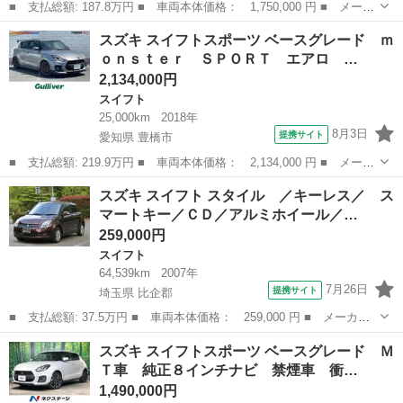
■ 支払総額: 187.8万円 ■ 車両本体価格： 1,750,000 円 ■ メーカ
ー名： スズキ ■ 車種名： スイフトスポーツ ■ グレード名：
宮城
大崎市
スイフト
スズキ スイフトスポーツ ベースグレード ｍ
ベースグレード 純正８インチナビ 全周囲カメラ アダプティブク
ｏｎｓｔｅｒ ＳＰＯＲＴ エアロ …
ルーズコ...
2,134,000円
スイフト
25,000km
2018年
8月3日
提携サイト
愛知県 豊橋市
■ 支払総額: 219.9万円 ■ 車両本体価格： 2,134,000 円 ■ メーカ
ー名： スズキ ■ 車種名： スイフトスポーツ ■ グレード名：
愛知
豊橋市
スイフト
スズキ スイフト スタイル ／キーレス／ ス
ベースグレード ｍｏｎｓｔｅｒ ＳＰＯＲＴ エアロ マフラー
マートキー／ＣＤ／アルミホイール／…
ＯＨＬＩ...
259,000円
スイフト
64,539km
2007年
7月26日
提携サイト
埼玉県 比企郡
■ 支払総額: 37.5万円 ■ 車両本体価格： 259,000 円 ■ メーカー
名： スズキ ■ 車種名： スイフト ■ グレード名： スタイル
埼玉
比企郡
スイフト
スズキ スイフトスポーツ ベースグレード Ｍ
／キーレス／ スマートキー／ＣＤ／アルミホイール／ ■ 排気
Ｔ車 純正８インチナビ 禁煙車 衝…
量： 1200...
1,490,000円