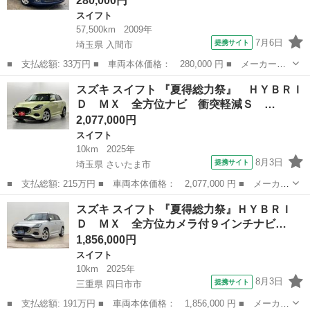
280,000円
スイフト
57,500km
2009年
7月6日
提携サイト
埼玉県 入間市
■ 支払総額: 33万円 ■ 車両本体価格： 280,000 円 ■ メーカー
名： スズキ ■ 車種名： スイフト ■ グレード名： ＸＧエア
埼玉
入間市
スイフト
スズキ スイフト 『夏得総力祭』 ＨＹＢＲＩ
ロ スマートキー アルミ ■ 排気量： 1200cc ■ ドア枚数： 5D
Ｄ ＭＸ 全方位ナビ 衝突軽減Ｓ …
■ ...
2,077,000円
スイフト
10km
2025年
8月3日
提携サイト
埼玉県 さいたま市
■ 支払総額: 215万円 ■ 車両本体価格： 2,077,000 円 ■ メーカー
名： スズキ ■ 車種名： スイフト ■ グレード名： 『夏得総力
埼玉
さいたま市
スイフト
スズキ スイフト 『夏得総力祭』ＨＹＢＲＩ
祭』 ＨＹＢＲＩＤ ＭＸ 全方位ナビ 衝突軽減Ｓ オートライ
Ｄ ＭＸ 全方位カメラ付９インチナビ…
ト Ｂｌｕｅ...
1,856,000円
スイフト
10km
2025年
8月3日
提携サイト
三重県 四日市市
■ 支払総額: 191万円 ■ 車両本体価格： 1,856,000 円 ■ メーカー