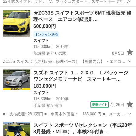
22年式スイフト、ナビ、TV、プッシュスタート、スマートキー 走行
198000k 外装 目立つ傷凹みありません！一箇所エクボ、小傷くらいは
香川
仲多度郡
琴平駅
スイフト
★ZC33S スイフトスポーツ 6MT 現状販売 修
ありますが、値段の割に綺麗です！ 内装 目立つ汚れシミ、ありませ
理ベース エアコン修理済 …
ん！ハンドル擦れ...
600,000円
オンライン決済
スイフト
115,000km
2018年
茨城県 みどりの駅
8月5日
ZC33S スイスポ（現状販売・修理ベース） 【整備内容】 ・エアコン
修理済み（よく冷えます） ・オイルパン交換済み ・アンダーカバー交
茨城
つくば市
みどりの駅
スイフト
スズキ スイフト １．２ＸＧ Ｌパッケージ
換済み ・スマートキー電池新品交換済み 約100km自走で引き取りまし
ワンセグメモリーナビ スマートキー…
たが、走る・曲が...
183,000円
スイフト
116,305km
2010年
7月26日
提携サイト
千葉県 袖ケ浦市
■ 支払総額: 28.1万円 ■ 車両本体価格： 183,000 円 ■ メーカー
名： スズキ ■ 車種名： スイフト ■ グレード名： １．２Ｘ
千葉
袖ケ浦市
スイフト
スイフト スポーツ Vセレクション（平成20年
Ｇ Ｌパッケージ ワンセグメモリーナビ スマートキー ＥＴＣ
3月登録・MT車）。車検2年付き…
オートエアコン...