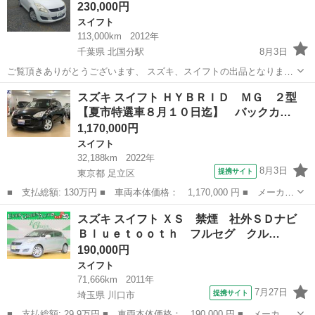
230,000円
スイフト
113,000km
2012年
千葉県 北国分駅
8月3日
ご覧頂きありがとうございます、 スズキ、スイフトの出品となりま
す。 決まり次第終了となります、 気になった方はお早めにご連絡くだ
千葉
松戸市
北国分駅
スイフト
車両
スズキ スイフト ＨＹＢＲＩＤ ＭＧ ２型
さい！ ⚠購入前に必ず現車確認をお願い致します。 現車確認の場所は
【夏市特選車８月１０日迄】 バックカ…
千葉県松戸市大橋になり...
1,170,000円
スイフト
32,188km
2022年
8月3日
提携サイト
東京都 足立区
■ 支払総額: 130万円 ■ 車両本体価格： 1,170,000 円 ■ メーカー
名： スズキ ■ 車種名： スイフト ■ グレード名： ＨＹＢＲＩ
東京
足立区
スイフト
スズキ スイフト ＸＳ 禁煙 社外ＳＤナビ
Ｄ ＭＧ ２型【夏市特選車８月１０日迄】 バックカメラ 純正ナ
Ｂｌｕｅｔｏｏｔｈ フルセグ クル…
ビ プッシ...
190,000円
スイフト
71,666km
2011年
7月27日
提携サイト
埼玉県 川口市
■ 支払総額: 29.9万円 ■ 車両本体価格： 190,000 円 ■ メーカー