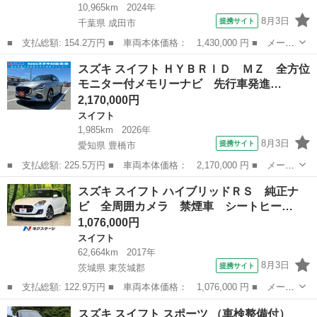
10,965km
2024年
8月3日
提携サイト
千葉県 成田市
■ 支払総額: 154.2万円 ■ 車両本体価格： 1,430,000 円 ■ メーカ
ー名： スズキ ■ 車種名： スイフト ■ グレード名： ＸＧ 前
千葉
成田市
スイフト
スズキ スイフト ＨＹＢＲＩＤ ＭＺ 全方位
後軽減ブレーキ オーディオレス ＬＥＤヘッドライト 初度令和６
モニター付メモリーナビ 先行車発進…
年１月ｖ...
2,170,000円
スイフト
1,985km
2026年
8月3日
提携サイト
愛知県 豊橋市
■ 支払総額: 225.5万円 ■ 車両本体価格： 2,170,000 円 ■ メーカ
ー名： スズキ ■ 車種名： スイフト ■ グレード名： ＨＹＢＲ
愛知
豊橋市
スイフト
スズキ スイフト ハイブリッドＲＳ 純正ナ
ＩＤ ＭＺ 全方位モニター付メモリーナビ 先行車発進・信号切り
ビ 全周囲カメラ 禁煙車 シートヒー…
替わりお...
1,076,000円
スイフト
62,664km
2017年
8月3日
提携サイト
茨城県 東茨城郡
■ 支払総額: 122.9万円 ■ 車両本体価格： 1,076,000 円 ■ メーカ
ー名： スズキ ■ 車種名： スイフト ■ グレード名： ハイブリ
茨城
東茨城郡
スイフト
スズキ スイフト スポーツ （車検整備付）
ッドＲＳ 純正ナビ 全周囲カメラ 禁煙車 シートヒーター ドラ