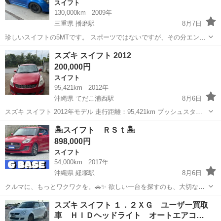
スイフト
130,000km
2009年
三重県 播磨駅
8月7日
珍しいスイフトの5MTです。 スポーツではないですが、その分エンジ
ンも高回転まで回せてレギュラー仕様なので遊びの車としては経済的
三重
桑名市
播磨駅
スイフト
スズキ スイフト 2012
でした。 また、ショップに頼んでボンネットとルーフ、サイドミラー
200,000円
は黒塗りしてあり、他にはない仕様...
スイフト
95,421km
2012年
沖縄県 てだこ浦西駅
8月6日
スズキ スイフト 2012年モデル 走行距離：95,421km プッシュスター
ト 純正キー2本 全体的に良好な状態です。エンジンと走行はスムーズ
沖縄
うるま市
てだこ浦西駅
スイフト
エンジン
🏝️スイフト ＲＳｔ🏝️
です。経年劣化のため、塗装の一部に若干の色褪せが見られます。エ
898,000円
アコンは多少のメ...
スイフト
54,000km
2017年
沖縄県 経塚駅
8月6日
クルマに、もっとワクワクを。🚗✨ 欲しい一台を探すのも、大切な一
台を手放すのも、 あなたらしいスタイルで。🧢☕️ 販売も買取も、気軽
沖縄
浦添市
経塚駅
スイフト
走行距離
スズキ スイフト １．２ＸＧ ユーザー買取
に相談できる場所です！ DMも大歓迎です〜📩 車種：スイフト ＲＳ
車 ＨＩＤヘッドライト オートエアコ…
ｔ ...