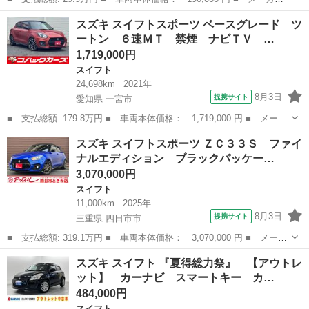
名： スズキ ■ 車種名： スイフト ■ グレード名： ＸＳ 禁
埼玉
川口市
スイフト
スズキ スイフトスポーツ ベースグレード ツ
煙 社外ＳＤナビ Ｂｌｕｅｔｏｏｔｈ フルセグ クルーズコント
ートン ６速ＭＴ 禁煙 ナビＴＶ …
ロール ＨＩＤ...
1,719,000円
スイフト
24,698km
2021年
8月3日
提携サイト
愛知県 一宮市
■ 支払総額: 179.8万円 ■ 車両本体価格： 1,719,000 円 ■ メーカ
ー名： スズキ ■ 車種名： スイフトスポーツ ■ グレード名：
愛知
一宮市
スイフト
スズキ スイフトスポーツ ＺＣ３３Ｓ ファイ
ベースグレード ツートン ６速ＭＴ 禁煙 ナビＴＶ Ｂｌｕｅｔ
ナルエディション ブラックパッケー…
ｏｏｔｈ...
3,070,000円
スイフト
11,000km
2025年
8月3日
提携サイト
三重県 四日市市
■ 支払総額: 319.1万円 ■ 車両本体価格： 3,070,000 円 ■ メーカ
ー名： スズキ ■ 車種名： スイフトスポーツ ■ グレード名：
三重
四日市市
スイフト
スズキ スイフト 『夏得総力祭』 【アウトレ
ＺＣ３３Ｓ ファイナルエディション ブラックパッケージ ＴＥＩ
ット】 カーナビ スマートキー カ…
Ｎショッ...
484,000円
スイフト