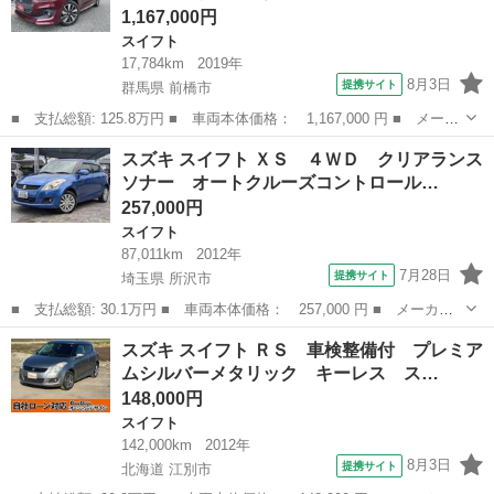
1,167,000円
スイフト
17,784km
2019年
8月3日
提携サイト
群馬県 前橋市
■ 支払総額: 125.8万円 ■ 車両本体価格： 1,167,000 円 ■ メーカ
ー名： スズキ ■ 車種名： スイフト ■ グレード名： ＸＲリミ
群馬
前橋市
スイフト
スズキ スイフト ＸＳ ４ＷＤ クリアランス
テッド 衝突被害軽減ブレーキ 全方位ナビ ＴＶ ＢＴ ＥＴＣ
ソナー オートクルーズコントロール…
ＬＥＤヘ...
257,000円
スイフト
87,011km
2012年
7月28日
提携サイト
埼玉県 所沢市
■ 支払総額: 30.1万円 ■ 車両本体価格： 257,000 円 ■ メーカー
名： スズキ ■ 車種名： スイフト ■ グレード名： ＸＳ ４Ｗ
埼玉
所沢市
スイフト
スズキ スイフト ＲＳ 車検整備付 プレミア
Ｄ クリアランスソナー オートクルーズコントロール アルミホイ
ムシルバーメタリック キーレス ス…
ール スマー...
148,000円
スイフト
142,000km
2012年
8月3日
提携サイト
北海道 江別市