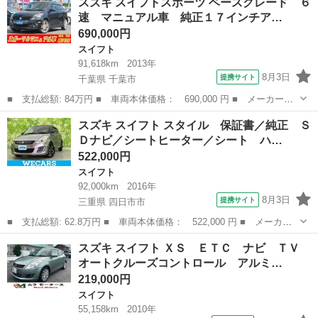
スズキ スイフトスポーツ ベースグレード ６
ＩＤ ＲＳ ２型 ■ 排気量： 1200cc ■ ドア枚数： 5D ■...
速 マニュアル車 純正１７インチア…
690,000円
スイフト
91,618km
2013年
8月3日
提携サイト
千葉県 千葉市
■ 支払総額: 84万円 ■ 車両本体価格： 690,000 円 ■ メーカー
名： スズキ ■ 車種名： スイフトスポーツ ■ グレード名： ベ
千葉
千葉市
スイフト
スズキ スイフト スタイル 保証書／純正 Ｓ
ースグレード ６速 マニュアル車 純正１７インチアルミ パナソ
Ｄナビ／シートヒーター／シート ハ…
ニックナビ Ｂｌ...
522,000円
スイフト
92,000km
2016年
8月3日
提携サイト
三重県 四日市市
■ 支払総額: 62.8万円 ■ 車両本体価格： 522,000 円 ■ メーカー
名： スズキ ■ 車種名： スイフト ■ グレード名： スタイル
三重
四日市市
スイフト
スズキ スイフト ＸＳ ＥＴＣ ナビ ＴＶ
保証書／純正 ＳＤナビ／シートヒーター／シート ハーフレザー／
オートクルーズコントロール アルミ…
ヘッドランプ...
219,000円
スイフト
55,158km
2010年