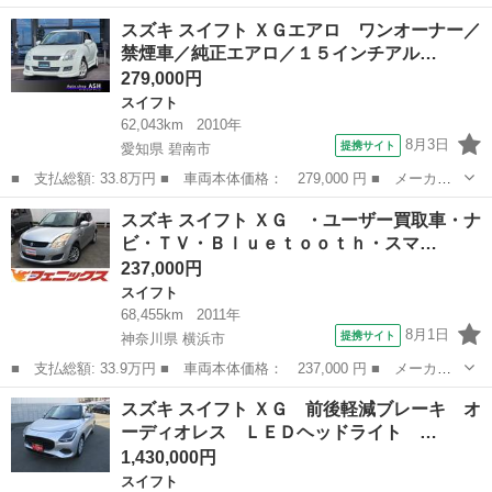
名： スズキ ■ 車種名： スイフト ■ グレード名： 『夏得総力
三重
四日市市
スイフト
スズキ スイフト ＸＧエアロ ワンオーナー／
祭』ＨＹＢＲＩＤ ＭＸ 全方位カメラ付９インチナビ オートライ
禁煙車／純正エアロ／１５インチアル…
ト Ｂｌｕ...
279,000円
スイフト
62,043km
2010年
8月3日
提携サイト
愛知県 碧南市
■ 支払総額: 33.8万円 ■ 車両本体価格： 279,000 円 ■ メーカー
名： スズキ ■ 車種名： スイフト ■ グレード名： ＸＧエア
愛知
碧南市
スイフト
スズキ スイフト ＸＧ ・ユーザー買取車・ナ
ロ ワンオーナー／禁煙車／純正エアロ／１５インチアルミ／スマー
ビ・ＴＶ・Ｂｌｕｅｔｏｏｔｈ・スマ…
トキー／メモリ...
237,000円
スイフト
68,455km
2011年
8月1日
提携サイト
神奈川県 横浜市
■ 支払総額: 33.9万円 ■ 車両本体価格： 237,000 円 ■ メーカー
名： スズキ ■ 車種名： スイフト ■ グレード名： ＸＧ ・ユ
神奈川
横浜市
スイフト
スズキ スイフト ＸＧ 前後軽減ブレーキ オ
ーザー買取車・ナビ・ＴＶ・Ｂｌｕｅｔｏｏｔｈ・スマートキー・プ
ーディオレス ＬＥＤヘッドライト …
ッシュスター...
1,430,000円
スイフト