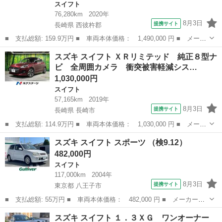
スイフト
76,280km
2020年
8月3日
提携サイト
長崎県 西彼杵郡
■ 支払総額: 159.9万円 ■ 車両本体価格： 1,490,000 円 ■ メーカ
ー名： スズキ ■ 車種名： スイフトスポーツ ■ グレード名：
長崎
西彼杵郡
スイフト
スズキ スイフト ＸＲリミテッド 純正８型ナ
ベースグレード ＭＴ車 純正８インチナビ 禁煙車 衝突被害軽減
ビ 全周囲カメラ 衝突被害軽減シス…
システム...
1,030,000円
スイフト
57,165km
2019年
8月3日
提携サイト
長崎県 長崎市
■ 支払総額: 114.9万円 ■ 車両本体価格： 1,030,000 円 ■ メーカ
ー名： スズキ ■ 車種名： スイフト ■ グレード名： ＸＲリミ
長崎
長崎市
スイフト
スズキ スイフト スポーツ （検9.12）
テッド 純正８型ナビ 全周囲カメラ 衝突被害軽減システム レー
482,000円
ダークル...
スイフト
117,000km
2004年
8月3日
提携サイト
東京都 八王子市
■ 支払総額: 55万円 ■ 車両本体価格： 482,000 円 ■ メーカー
名： スズキ ■ 車種名： スイフト ■ グレード名： スポーツ
東京
八王子市
スイフト
スズキ スイフト １．３ＸＧ ワンオーナー
■ 排気量： 1500cc ■ ドア枚数： 3D ■ ミッション： MT5速 ...