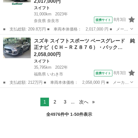
2,017,000円
スイフト
31,000km
2023年
8月3日
提携サイト
奈良県 奈良市
■ 支払総額: 209.8万円 ■ 車両本体価格： 2,017,000 円 ■ メーカ
ー名： スズキ ■ 車種名： スイフト ■ グレード名： スポー
奈良
奈良市
スイフト
スズキ スイフトスポーツ ベースグレード 純
ツ 禁煙車／社外ナビ／クルーズコントロール／シートヒーター／Ｌ
正ナビ（ＣＨ－ＲＺ８７６）・バック…
ＥＤヘッド...
2,058,000円
スイフト
35,795km
2022年
8月3日
提携サイト
福島県 いわき市
■ 支払総額: 212万円 ■ 車両本体価格： 2,058,000 円 ■ メーカー
名： スズキ ■ 車種名： スイフトスポーツ ■ グレード名： ベ
福島
いわき市
スイフト
ースグレード 純正ナビ（ＣＨ－ＲＺ８７６）・バックカメラ・前後
ドラレコ・...
1
2
3
...
次へ
全4976件中 1-50件表示