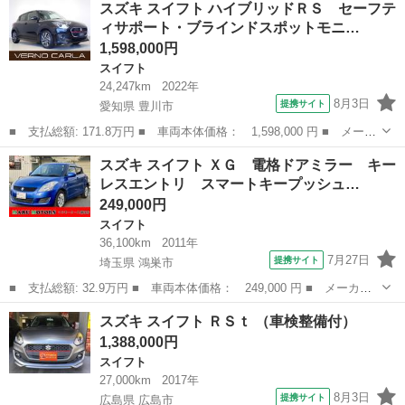
スズキ スイフト ハイブリッドＲＳ セーフテ
録済未使用車 衝突被害軽減ブレーキ コーナーセンサー スマート
ィサポート・ブラインドスポットモニ…
キー ア...
1,598,000円
スイフト
24,247km
2022年
8月3日
提携サイト
愛知県 豊川市
■ 支払総額: 171.8万円 ■ 車両本体価格： 1,598,000 円 ■ メーカ
ー名： スズキ ■ 車種名： スイフト ■ グレード名： ハイブリ
愛知
豊川市
スイフト
スズキ スイフト ＸＧ 電格ドアミラー キー
ッドＲＳ セーフティサポート・ブラインドスポットモニター・障害
レスエントリ スマートキープッシュ…
物センサ...
249,000円
スイフト
36,100km
2011年
7月27日
提携サイト
埼玉県 鴻巣市
■ 支払総額: 32.9万円 ■ 車両本体価格： 249,000 円 ■ メーカー
名： スズキ ■ 車種名： スイフト ■ グレード名： ＸＧ 電格
埼玉
鴻巣市
スイフト
スズキ スイフト ＲＳｔ （車検整備付）
ドアミラー キーレスエントリ スマートキープッシュスタート 安
1,388,000円
全ボディー ...
スイフト
27,000km
2017年
8月3日
提携サイト
広島県 広島市