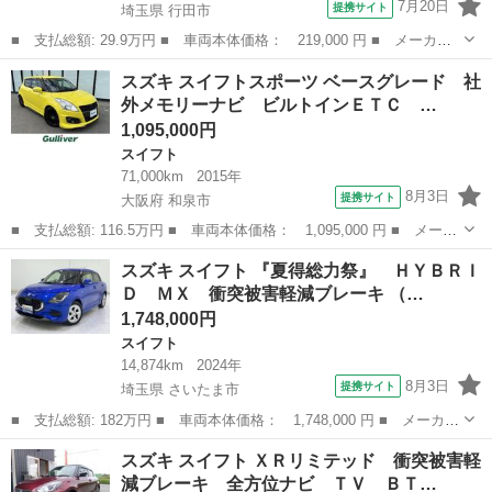
7月20日
提携サイト
埼玉県 行田市
■ 支払総額: 29.9万円 ■ 車両本体価格： 219,000 円 ■ メーカー
名： スズキ ■ 車種名： スイフト ■ グレード名： ＸＳ ＥＴ
埼玉
行田市
スイフト
スズキ スイフトスポーツ ベースグレード 社
Ｃ ナビ ＴＶ オートクルーズコントロール アルミホイール ス
外メモリーナビ ビルトインＥＴＣ …
マートキー ...
1,095,000円
スイフト
71,000km
2015年
8月3日
提携サイト
大阪府 和泉市
■ 支払総額: 116.5万円 ■ 車両本体価格： 1,095,000 円 ■ メーカ
ー名： スズキ ■ 車種名： スイフトスポーツ ■ グレード名：
大阪
和泉市
スイフト
スズキ スイフト 『夏得総力祭』 ＨＹＢＲＩ
ベースグレード 社外メモリーナビ ビルトインＥＴＣ クルコン
Ｄ ＭＸ 衝突被害軽減ブレーキ （…
スペアキ...
1,748,000円
スイフト
14,874km
2024年
8月3日
提携サイト
埼玉県 さいたま市
■ 支払総額: 182万円 ■ 車両本体価格： 1,748,000 円 ■ メーカー
名： スズキ ■ 車種名： スイフト ■ グレード名： 『夏得総力
埼玉
さいたま市
スイフト
スズキ スイフト ＸＲリミテッド 衝突被害軽
祭』 ＨＹＢＲＩＤ ＭＸ 衝突被害軽減ブレーキ ■ 排気量：
減ブレーキ 全方位ナビ ＴＶ ＢＴ…
1200c...