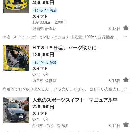
450,000円
オンライン決済
スイフト
139,000km
2008年
愛知県 岩倉駅
8月5日
車名: スイフトスポーツVセレクション 排気量: 1600cc 走行距離:
139,000 km 車検: 2年 ZC31S、2008年式、V-Selectionグレード、5速
愛知
岩倉市
岩倉駅
スイフト
H T８１S 部品、パーツ取りに…
マニュアルトランスミッション この度は当...
130,000円
オンライン決済
スイフト
0km
0年
埼玉県 笠幡駅
8月5日
牽引等で引き取り出来る方… バラ売りしません。 話し早い方優先しま
す。 エンジン問題無しでした。 セミバケ(メーカー不明) ロールゲージ
埼玉
川越市
笠幡駅
スイフト
モンスター
人気のスポーツスイフト マニュアル車
(サイトウ６点式)車検対応 クラッチ&フットレスト(スポーツ) タワーバ
220,000円
ー(クスコ) パ...
スイフト
0km
0年
沖縄県 てだこ浦西駅
8月4日