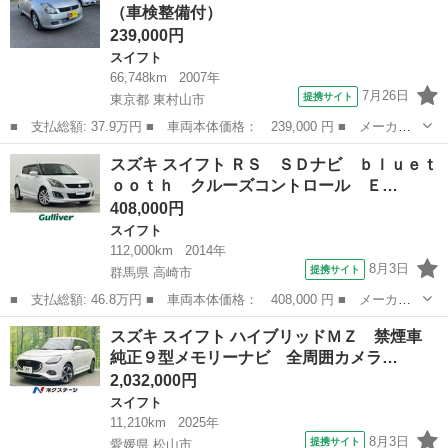
（車検整備付）
239,000円
スイフト
66,748km
2007年
7月26日
提携サイト
東京都 東村山市
■ 支払総額: 37.9万円 ■ 車両本体価格： 239,000 円 ■ メーカー
名： スズキ ■ 車種名： スイフト ■ グレード名： １．３Ｘ
東京
東村山市
スイフト
スズキ スイフト ＲＳ ＳＤナビ ｂｌｕｅｔ
Ｇ ワンオーナー ■ 排気量： 1300cc ■ ドア枚数： 5D ■ ミ
ｏｏｔｈ クルーズコントロール Ｅ…
ッ...
408,000円
スイフト
112,000km
2014年
8月3日
提携サイト
群馬県 高崎市
■ 支払総額: 46.8万円 ■ 車両本体価格： 408,000 円 ■ メーカー
名： スズキ ■ 車種名： スイフト ■ グレード名： ＲＳ ＳＤ
群馬
高崎市
スイフト
スズキ スイフト ハイブリッドＭＺ 禁煙車
ナビ ｂｌｕｅｔｏｏｔｈ クルーズコントロール ＥＴＣ ＨＩＤ
純正９型メモリーナビ 全周囲カメラ…
ヘッドライト...
2,032,000円
スイフト
11,210km
2025年
8月3日
提携サイト
愛媛県 松山市