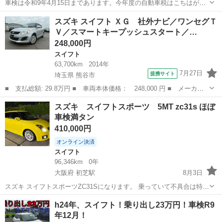
車検は令和9年4月15日まであります。今年度の自動車税はこちはがご
負担させて頂きます。 エンジン、エアコン良好です。 不具合はクラッ
沖縄
沖縄市
てだこ浦西駅
スイフト
スズキ スイフト ＸＧ 社外ナビ／ワンセグＴ
チが滑り始めてます。クラッチ交換される場合は部品代、工賃込みで
Ｖ／スマートキープッシュスタート／…
７万くらいかかるそうです。 2...
248,000円
スイフト
63,700km
2014年
7月27日
提携サイト
埼玉県 熊谷市
■ 支払総額: 29.8万円 ■ 車両本体価格： 248,000 円 ■ メーカー
名： スズキ ■ 車種名： スイフト ■ グレード名： ＸＧ 社外
埼玉
熊谷市
スイフト
スズキ スイフトスポーツ 5MT zc31s ほぼ
ナビ／ワンセグＴＶ／スマートキープッシュスタート／電動格納ミラ
車検満タン
ー／シートリ...
410,000円
オンライン決済
スイフト
96,346km
0年
大阪府 初芝駅
8月3日
スズキ スイフトスポーツZC31Sになります。 乗っていて不具合は特に
ございません。 テインの車高調 シフトノブ が変わっております。 必
大阪
堺市
初芝駅
スイフト
h24年、スイフト！乗り出し23万円！車検R9
要であれば純正ショックもお付けします。 ワイパーゴムも新品に変え
年12月！
たところです。 車検...