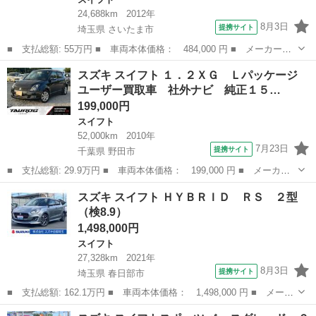
24,688km
2012年
8月3日
提携サイト
埼玉県 さいたま市
■ 支払総額: 55万円 ■ 車両本体価格： 484,000 円 ■ メーカー
名： スズキ ■ 車種名： スイフト ■ グレード名： 『夏得総力
埼玉
さいたま市
スイフト
スズキ スイフト １．２ＸＧ Ｌパッケージ
祭』 【アウトレット】 カーナビ スマートキー カーナビゲーシ
ユーザー買取車 社外ナビ 純正１５…
ョン Ｂｌｕｅｔ...
199,000円
スイフト
52,000km
2010年
7月23日
提携サイト
千葉県 野田市
■ 支払総額: 29.9万円 ■ 車両本体価格： 199,000 円 ■ メーカー
名： スズキ ■ 車種名： スイフト ■ グレード名： １．２Ｘ
千葉
野田市
スイフト
スズキ スイフト ＨＹＢＲＩＤ ＲＳ ２型
Ｇ Ｌパッケージ ユーザー買取車 社外ナビ 純正１５インチアル
（検8.9）
ミ ＨＩＤヘッ...
1,498,000円
スイフト
27,328km
2021年
8月3日
提携サイト
埼玉県 春日部市
■ 支払総額: 162.1万円 ■ 車両本体価格： 1,498,000 円 ■ メーカ
ー名： スズキ ■ 車種名： スイフト ■ グレード名： ＨＹＢＲ
埼玉
春日部市
スイフト