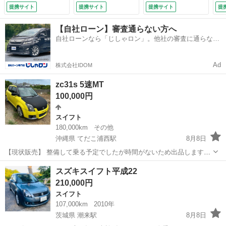
ーン 下取り車 車
ー 安全装置 社外
Ｄヘッドライト
オ
提携サイト
提携サイト
提携サイト
提
検整備付き （車検
オーディオプレイヤ
（なし）
Ｔ
整備付）
ー （検9.10）
／
【自社ローン】審査通らない方へ
滑
自社ローンなら「じしゃロン」。他社の審査に通らなか
ー
った方も
9.
Ad
株式会社IDOM
zc31s 5速MT
100,000円
スイフト
180,000km
その他
沖縄県 てだこ浦西駅
8月8日
【現状販売】 整備して乗る予定でしたが時間がないため出品します。
・一時抹消済み ・車検切れ ・自賠責切れ ・バッテリー上がり（ジャ
沖縄
うるま市
てだこ浦西駅
スイフト
スズキスイフト平成22
ンプでエンジン始動確認済み） ・前後タイヤ交換推奨 ・クラッチ滑り
210,000円
あり ・オーディオなし...
スイフト
107,000km
2010年
茨城県 潮来駅
8月8日