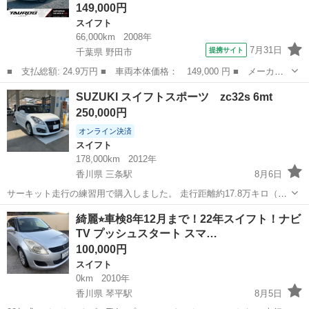
149,000円
スイフト
66,000km
2008年
7月31日
提携サイト
千葉県 野田市
■ 支払総額: 24.9万円 ■ 車両本体価格： 149,000 円 ■ メーカー
名： スズキ ■ 車種名： スイフト ■ グレード名： １．２Ｘ
千葉
野田市
スイフト
SUZUKI スイフトスポーツ zc32s 6mt
Ｇ ユーザー買取車 ＨＩＤヘッドライト オートエアコン ＥＴ
250,000円
Ｃ キーレス ス...
オンライン決済
スイフト
178,000km
2012年
香川県 三条駅
8月6日
サーキット走行の練習用で購入しました。 走行距離約17.8万キロ（伸
びます） エアコンはアイドリング時のみ効かないです。 走行距離は行
香川
高松市
三条駅
スイフト
SUZUKI
綺麗⭐︎車検8年12月まで！22年スイフト！ナビ
ってますが一通りメンテナンスしているので走る分にはとても状態は
TV プッシュスタート スマ…
いいとおもいます。 聞...
100,000円
スイフト
0km
2010年
香川県 琴平駅
8月5日