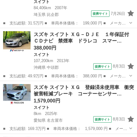
スイフト
84,406km
2007年
7月26日
提携サイト
埼玉県 比企郡
■ 支払総額: 31.5万円 ■ 車両本体価格： 199,000 円 ■ メーカー
名： スズキ ■ 車種名： スイフト ■ グレード名： １．２Ｘ
埼玉
比企郡
スイフト
スズキ スイフト ＸＧ－ＤＪＥ １年保証付
Ｇ パワーウインドウ 衝突安全ボディ 盗難防止システム パワス
ＣＤナビ 禁煙車 ドラレコ スマー…
テ ＡＢＳ イ...
388,000円
スイフト
107,200km
2013年
8月3日
提携サイト
沖縄県 中頭郡
■ 支払総額: 49.9万円 ■ 車両本体価格： 388,000 円 ■ メーカー
名： スズキ ■ 車種名： スイフト ■ グレード名： ＸＧ－ＤＪ
沖縄
中頭郡
スイフト
スズキ スイフト ＸＧ 登録済未使用車 衝突
Ｅ １年保証付 ＣＤナビ 禁煙車 ドラレコ スマートキー ビル
被害軽減ブレーキ コーナーセンサー…
トインＥＴＣ...
1,579,000円
スイフト
8km
2025年
8月3日
提携サイト
愛知県 名古屋市
■ 支払総額: 169.3万円 ■ 車両本体価格： 1,579,000 円 ■ メーカ
ー名： スズキ ■ 車種名： スイフト ■ グレード名： ＸＧ 登
愛知
名古屋市
スイフト