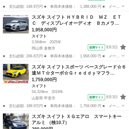
■ 支払総額: 148.9万円 ■ 車両本体価格： 1,388,000 円 ■ メーカ
ー名： スズキ ■ 車種名： スイフト ■ グレード名： ＲＳｔ
広島
広島市
スイフト
スズキ スイフト ＨＹＢＲＩＤ ＭＺ ＥＴ
■ 排気量： 1000cc ■ ドア枚数： 5D ■ ミッション： A...
Ｃ ディスプレイオーディオ Ｂカメラ…
1,958,000円
スイフト
3,564km
2025年
8月3日
提携サイト
岡山県 倉敷市
■ 支払総額: 206.8万円 ■ 車両本体価格： 1,958,000 円 ■ メーカ
ー名： スズキ ■ 車種名： スイフト ■ グレード名： ＨＹＢＲ
岡山
倉敷市
スイフト
スズキ スイフトスポーツ ベースグレード☆６
ＩＤ ＭＺ ＥＴＣ ディスプレイオーディオ Ｂカメラ フロアマ
速ＭＴ☆ターボ☆Ｇｒｅｄｄｙマフラ…
ット Ｕ...
1,759,000円
スイフト
54,324km
2019年
8月3日
提携サイト
山梨県 甲斐市
■ 支払総額: 189.9万円 ■ 車両本体価格： 1,759,000 円 ■ メーカ
ー名： スズキ ■ 車種名： スイフトスポーツ ■ グレード名：
山梨
甲斐市
スイフト
スズキ スイフト ＸＧエアロ スマートキー
ベースグレード☆６速ＭＴ☆ターボ☆Ｇｒｅｄｄｙマフラー☆ アド
アルミ （検10.7）
バンレー...