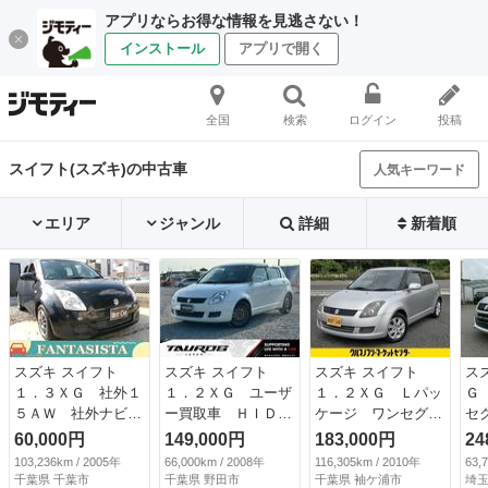
アプリならお得な情報を見逃さない！
インストール
アプリで開く
全国
検索
ログイン
投稿
スイフト(スズキ)の中古車
人気キーワード
エリア
ジャンル
詳細
新着順
スズキ スイフト
スズキ スイフト
スズキ スイフト
ス
１．３ＸＧ 社外１
１．２ＸＧ ユーザ
１．２ＸＧ Ｌパッ
Ｇ
５ＡＷ 社外ナビ
ー買取車 ＨＩＤヘ
ケージ ワンセグメ
セ
ＥＴＣ キーレス
ッドライト オート
モリーナビ スマー
キ
60,000円
149,000円
183,000円
24
オートＡＣ 記録
エアコン ＥＴＣ
トキー ＥＴＣ オ
ト
103,236km / 2005年
66,000km / 2008年
116,305km / 2010年
63,
簿 タイミングチェ
キーレス スペアキ
ートエアコン ＨＩ
／
千葉県 千葉市
千葉県 野田市
千葉県 袖ケ浦市
埼玉