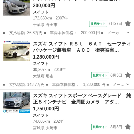
200,000円
レコ ス...
スイフト
172,650km
2007年
7月27日
提携サイト
千葉県 野田市
■ 支払総額: 36.8万円 ■ 車両本体価格： 200,000 円 ■ メーカー
名： スズキ ■ 車種名： スイフト ■ グレード名： スポーツ
千葉
野田市
スイフト
スズキ スイフト ＲＳｔ ６ＡＴ セーフティ
■ 排気量： 1600cc ■ ドア枚数： 5D ■ ミッション： MT ...
パッケージ装着車 ＡＣＣ 衝突被害…
1,280,000円
スイフト
30,207km
2019年
8月3日
提携サイト
大阪府 堺市
■ 支払総額: 143.7万円 ■ 車両本体価格： 1,280,000 円 ■ メーカ
ー名： スズキ ■ 車種名： スイフト ■ グレード名： ＲＳｔ
大阪
堺市
スイフト
スズキ スイフトスポーツ ベースグレード 純
６ＡＴ セーフティパッケージ装着車 ＡＣＣ 衝突被害軽減ブレー
正８インチナビ 全周囲カメラ アダ…
キ 車検...
1,750,000円
スイフト
74,085km
2024年
8月3日
提携サイト
宮城県 大崎市