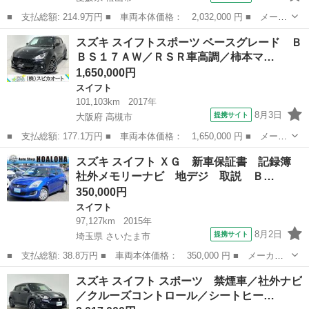
■ 支払総額: 214.9万円 ■ 車両本体価格： 2,032,000 円 ■ メーカ
ー名： スズキ ■ 車種名： スイフト ■ グレード名： ハイブリ
愛媛
松山市
スイフト
スズキ スイフトスポーツ ベースグレード Ｂ
ッドＭＺ 禁煙車 純正９型メモリーナビ 全周囲カメラ レーダー
ＢＳ１７ＡＷ／ＲＳＲ車高調／柿本マ…
クルーズ...
1,650,000円
スイフト
101,103km
2017年
8月3日
提携サイト
大阪府 高槻市
■ 支払総額: 177.1万円 ■ 車両本体価格： 1,650,000 円 ■ メーカ
ー名： スズキ ■ 車種名： スイフトスポーツ ■ グレード名：
大阪
高槻市
スイフト
スズキ スイフト ＸＧ 新車保証書 記録簿
ベースグレード ＢＢＳ１７ＡＷ／ＲＳＲ車高調／柿本マフラー／Ｓ
社外メモリーナビ 地デジ 取説 Ｂ…
ＯＮＡＲ...
350,000円
スイフト
97,127km
2015年
8月2日
提携サイト
埼玉県 さいたま市
■ 支払総額: 38.8万円 ■ 車両本体価格： 350,000 円 ■ メーカー
名： スズキ ■ 車種名： スイフト ■ グレード名： ＸＧ 新車
埼玉
さいたま市
スイフト
スズキ スイフト スポーツ 禁煙車／社外ナビ
保証書 記録簿 社外メモリーナビ 地デジ 取説 Ｂｌｕｅｔｏｏ
／クルーズコントロール／シートヒー…
ｔｈ ＵＳＢ...