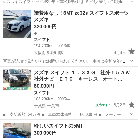
✅スズキスイフト ✅平成22年 ✅車検9年5月まで ✅4人乗り ✅10万km
✅アルミホイル付き ✅エンジンの調子がいいです ✅良く走ります ✅キ
茨城
潮来市
潮来駅
スイフト
諸費用なし！6MT zc32s スイフトスポーツ
ズがあります ✅スマートキーあります いつでも確認すること可能です
スズキ
よろしくお...
320,000円
スイフト
194,203km
2013年
大阪府 御殿山駅
8月8日
写真が追加で見たい方はお問い合わせください、 車検は令和９年4月
まで 写真撮影時、走行距離194203キロ。 距離、伸びます。 私、法人
大阪
枚方市
御殿山駅
スイフト
スズキ スイフト １．３ＸＧ 社外１５ＡＷ
ではなく個人です。 エアコン効きます。 止まる曲がる走るに不具合あ
社外ナビ ＥＴＣ キーレス オート…
りません。 ...
60,000円
スイフト
103,236km
2005年
8月2日
提携サイト
千葉県 千葉市
■ 支払総額: 24万円 ■ 車両本体価格： 60,000 円 ■ メーカー
名： スズキ ■ 車種名： スイフト ■ グレード名： １．３Ｘ
千葉
千葉市
スイフト
珍しいスイフトの5MT
Ｇ 社外１５ＡＷ 社外ナビ ＥＴＣ キーレス オートＡＣ 記録
300,000円
簿 タイミングチェー...