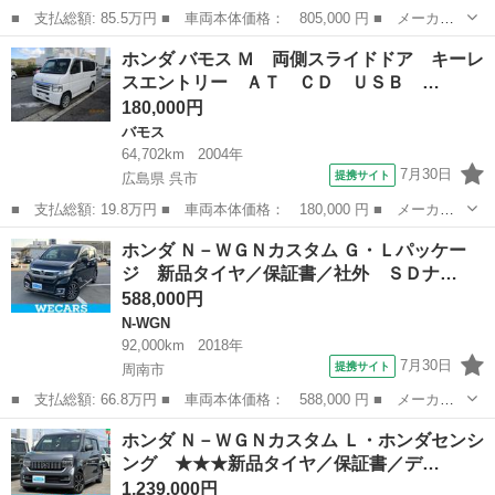
■ 支払総額: 85.5万円 ■ 車両本体価格： 805,000 円 ■ メーカー
名： ホンダ ■ 車種名： Ｎ－ＷＧＮカスタム ■ グレード名：
山口
宇部市
N-WGN
ホンダ バモス Ｍ 両側スライドドア キーレ
Ｇ ＳＳパッケージ 社外７インチメモリナビ フルセグＴＶ ミュ
スエントリー ＡＴ ＣＤ ＵＳＢ …
ージックサー...
180,000円
バモス
64,702km
2004年
7月30日
提携サイト
広島県 呉市
■ 支払総額: 19.8万円 ■ 車両本体価格： 180,000 円 ■ メーカー
名： ホンダ ■ 車種名： バモス ■ グレード名： Ｍ 両側スラ
広島
呉市
バモス
ホンダ Ｎ－ＷＧＮカスタム Ｇ・Ｌパッケー
イドドア キーレスエントリー ＡＴ ＣＤ ＵＳＢ アルミホイー
ジ 新品タイヤ／保証書／社外 ＳＤナ…
ル 衝突安全...
588,000円
N-WGN
92,000km
2018年
7月30日
提携サイト
周南市
■ 支払総額: 66.8万円 ■ 車両本体価格： 588,000 円 ■ メーカー
名： ホンダ ■ 車種名： Ｎ－ＷＧＮカスタム ■ グレード名：
山口
周南市
N-WGN
ホンダ Ｎ－ＷＧＮカスタム Ｌ・ホンダセンシ
Ｇ・Ｌパッケージ 新品タイヤ／保証書／社外 ＳＤナビ／シート
ング ★★★新品タイヤ／保証書／デ…
ハーフレザー...
1,239,000円