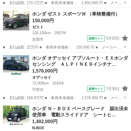
■ 支払総額: 170.2万円 ■ 車両本体価格： 1,650,000 円 ■ メーカ
ー名： ホンダ ■ 車種名： Ｎ－ＢＯＸカスタム ■ グレード
山口
宇部市
N-BOX
ホンダ ゼスト スポーツＷ （車検整備付）
名： ベースグレード 純正８インチディスプレイオーディオ Ａｐ
150,000円
ｐｌｅ Ｃａ...
ゼスト
126,100km
2007年
5月20日
提携サイト
岩国市
■ 支払総額: 22万円 ■ 車両本体価格： 150,000 円 ■ メーカー
名： ホンダ ■ 車種名： ゼスト ■ グレード名： スポーツＷ
山口
岩国市
ゼスト
ホンダ オデッセイ アブソルート・ＥＸホンダ
■ 排気量： 660cc ■ ドア枚数： 5D ■ ミッション： AT4速 ■...
センシング ＡＬＰＩＮＥ９インチナ…
1,576,000円
オデッセイ
72,000km
2016年
7月30日
提携サイト
宇部市
■ 支払総額: 168.8万円 ■ 車両本体価格： 1,576,000 円 ■ メーカ
ー名： ホンダ ■ 車種名： オデッセイ ■ グレード名： アブソ
山口
宇部市
オデッセイ
ホンダ Ｎ－ＢＯＸ ベースグレード 届出済未
ルート・ＥＸホンダセンシング ＡＬＰＩＮＥ９インチナビ ＡＬＰ
使用車 電動スライドドア シートヒ…
ＩＮＥフ...
1,402,000円
N-BOX