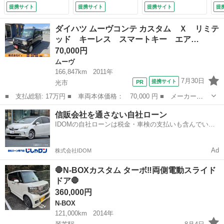
イドドア／シートヒ
ィーラーメンテナン
ニター ＥＴＣ２．
提携サイト
提携サイト
提携サイト
提
ーター 前席／車線
ス済み車両 保証付
０ フルセグＴＶ
逸脱防止支援システ
き （検9.5）
ＢＯＳＥサウンドシ
ダイハツ ムーヴコンテ カスタム Ｘ リミテ
ム／届出済未使用車
ステム 前後ドラレ
ッド キーレス スマートキー エア…
／ヘッドランプ Ｌ
コ レーダークルー
70,000円
ＥＤ／ＵＳＢジャッ
ズコントロール 前
ク／Ｂｌｕｅｔｏｏ
席シートヒーター
ムーヴ
ｔｈ接続 （検11.2）
（車検整備付）
166,847km
2011年
7月30日
提携サイト
光市
■ 支払総額: 17万円 ■ 車両本体価格： 70,000 円 ■ メーカー
名： ダイハツ ■ 車種名： ムーヴコンテ ■ グレード名： カス
山口
光市
ムーヴ
ムーヴコンテ
信販会社を通さない自社ローン
タム Ｘ リミテッド キーレス スマートキー エアコン エアバ
IDOMの自社ローンは税金・車検の支払いも含んでいる
ッグ オートマ パ...
ので毎月の支払額は一定
Ad
株式会社IDOM
🛑N-BOXカスタム ターボ‼️両側電動スライド
ドア🛑
360,000円
N-BOX
121,000km
2014年