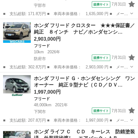
7月31日
提携サイト
宇部市
■ 支払総額: 171.8万円 ■ 車両本体価格： 1,635,000 円 ■ メーカ
ー名： ホンダ ■ 車種名： フリードハイブリッド ■ グレード
山口
宇部市
フリード
ホンダ フリード クロスター ★★★保証書／
名： ハイブリッド・Ｇホンダセンシング 純正ナビ Ｂｌｕｅｔｏ
純正 ８インチ ナビ／ホンダセンシ…
ｏｔｈ バ...
2,903,000円
フリード
10km
2026年
7月31日
提携サイト
防府市
■ 支払総額: 302.8万円 ■ 車両本体価格： 2,903,000 円 ■ メーカ
ー名： ホンダ ■ 車種名： フリード ■ グレード名： クロスタ
山口
防府市
フリード
ホンダ フリード Ｇ・ホンダセンシング ワン
ー ★★★保証書／純正 ８インチ ナビ／ホンダセンシング／両側
オーナー 純正９型ナビ（ＣＤ／ＤＶ…
電動スラ...
1,997,000円
フリード
48,000km
2021年
7月31日
提携サイト
下関市
■ 支払総額: 207.8万円 ■ 車両本体価格： 1,997,000 円 ■ メーカ
ー名： ホンダ ■ 車種名： フリード ■ グレード名： Ｇ・ホン
山口
下関市
フリード
ホンダ ライフ Ｃ ＣＤ キーレス 防錆塗装
ダセンシング ワンオーナー 純正９型ナビ（ＣＤ／ＤＶＤ／ＢＴ／