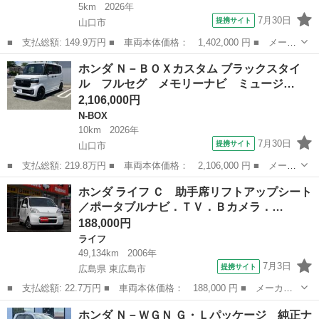
5km
2026年
7月30日
提携サイト
山口市
■ 支払総額: 149.9万円 ■ 車両本体価格： 1,402,000 円 ■ メーカ
ー名： ホンダ ■ 車種名： Ｎ－ＢＯＸ ■ グレード名： ベース
山口
山口市
N-BOX
ホンダ Ｎ－ＢＯＸカスタム ブラックスタイ
グレード 届出済未使用車 電動スライドドア シートヒーター ホ
ル フルセグ メモリーナビ ミュージ…
ンダセン...
2,106,000円
N-BOX
10km
2026年
7月30日
提携サイト
山口市
■ 支払総額: 219.8万円 ■ 車両本体価格： 2,106,000 円 ■ メーカ
ー名： ホンダ ■ 車種名： Ｎ－ＢＯＸカスタム ■ グレード
山口
山口市
N-BOX
ホンダ ライフ Ｃ 助手席リフトアップシート
名： ブラックスタイル フルセグ メモリーナビ ミュージックプ
／ポータブルナビ．ＴＶ．Ｂカメラ．…
レイヤー接続...
188,000円
ライフ
49,134km
2006年
7月3日
提携サイト
広島県 東広島市
■ 支払総額: 22.7万円 ■ 車両本体価格： 188,000 円 ■ メーカー
名： ホンダ ■ 車種名： ライフ ■ グレード名： Ｃ 助手席リ
広島
東広島市
ライフ
ホンダ Ｎ－ＷＧＮ Ｇ・Ｌパッケージ 純正ナ
フトアップシート／ポータブルナビ．ＴＶ．Ｂカメラ．純正ＣＤチュ