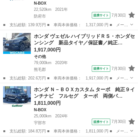
N-BOX
22,520km
2021年
7月30日
提携サイト
防府市
■ 支払総額: 139.9万円 ■ 車両本体価格： 1,317,000 円 ■ メーカ
ー名： ホンダ ■ 車種名： Ｎ－ＢＯＸ ■ グレード名： Ｌ 電
山口
防府市
N-BOX
ホンダ ヴェゼル ハイブリッドＲＳ・ホンダセ
動スライドドア 純正ＳＤナビ バックカメラ 衝突被害軽減システ
ンシング 新品タイヤ／保証書／純正…
ム シー...
1,917,000円
その他
79,000km
2020年
7月30日
提携サイト
熊毛郡
■ 支払総額: 202.6万円 ■ 車両本体価格： 1,917,000 円 ■ メーカ
ー名： ホンダ ■ 車種名： ヴェゼル ■ グレード名： ハイブリ
山口
熊毛郡
その他
ホンダ Ｎ－ＢＯＸカスタム ターボ 純正９イ
ッドＲＳ・ホンダセンシング 新品タイヤ／保証書／純正 ８イン
ンチナビ フルセグ ターボ 両側パ…
チ ＳＤナ...
1,811,000円
N-BOX
25,000km
2024年
7月30日
提携サイト
宇部市
■ 支払総額: 184.8万円 ■ 車両本体価格： 1,811,000 円 ■ メーカ
ー名： ホンダ ■ 車種名： Ｎ－ＢＯＸカスタム ■ グレード