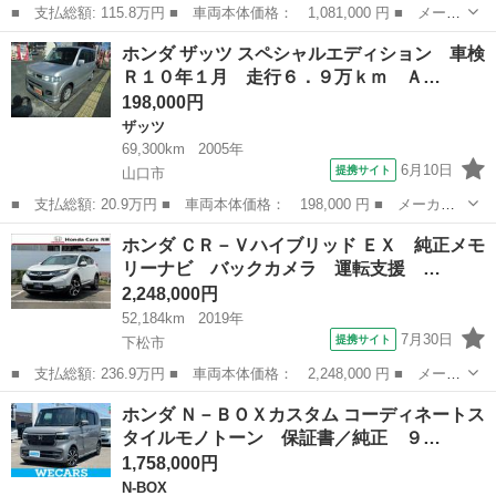
■ 支払総額: 115.8万円 ■ 車両本体価格： 1,081,000 円 ■ メーカ
ー名： ホンダ ■ 車種名： Ｎ－ＢＯＸカスタム ■ グレード
山口
岩国市
N-BOX
ホンダ ザッツ スペシャルエディション 車検
名： Ｇ・Ｌホンダセンシング 新品タイヤ／純正 ＳＤナビ／ホン
Ｒ１０年１月 走行６．９万ｋｍ Ａ…
ダセンシング...
198,000円
ザッツ
69,300km
2005年
6月10日
提携サイト
山口市
■ 支払総額: 20.9万円 ■ 車両本体価格： 198,000 円 ■ メーカー
名： ホンダ ■ 車種名： ザッツ ■ グレード名： スペシャルエ
山口
山口市
ザッツ
ホンダ ＣＲ－Ｖハイブリッド ＥＸ 純正メモ
ディション 車検Ｒ１０年１月 走行６．９万ｋｍ ＡＴ エアコ
リーナビ バックカメラ 運転支援 …
ン ＣＤ ■ ...
2,248,000円
52,184km
2019年
7月30日
提携サイト
下松市
■ 支払総額: 236.9万円 ■ 車両本体価格： 2,248,000 円 ■ メーカ
ー名： ホンダ ■ 車種名： ＣＲ－Ｖハイブリッド ■ グレード
山口
下松市
ホンダ
ホンダ Ｎ－ＢＯＸカスタム コーディネートス
名： ＥＸ 純正メモリーナビ バックカメラ 運転支援 前後ドラ
タイルモノトーン 保証書／純正 ９…
レコ Ｂｌ...
1,758,000円
N-BOX