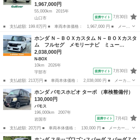
1,967,000円
55,000km
2015年
7月30日
提携サイト
山口市
■ 支払総額: 199.8万円 ■ 車両本体価格： 1,967,000 円 ■ メーカ
ー名： ホンダ ■ 車種名： Ｓ６６０ ■ グレード名： α レーン
山口
山口市
ホンダ
ホンダ Ｎ－ＢＯＸカスタム Ｎ－ＢＯＸカスタ
キープアシスト ＥＴＣ ＡＵＸ 純正アルミホイール ロールトッ
ム フルセグ メモリーナビ ミュー…
プ ク...
2,038,000円
N-BOX
10km
2026年
7月30日
提携サイト
宇部市
■ 支払総額: 213万円 ■ 車両本体価格： 2,038,000 円 ■ メーカー
名： ホンダ ■ 車種名： Ｎ－ＢＯＸカスタム ■ グレード名：
山口
宇部市
N-BOX
ホンダ バモスホビオ ターボ （車検整備付）
Ｎ－ＢＯＸカスタム フルセグ メモリーナビ ミュージックプレイ
130,000円
ヤー接続可...
バモス
196,000km
2007年
7月4日
提携サイト
岩国市
■ 支払総額: 20万円 ■ 車両本体価格： 130,000 円 ■ メーカー
名： ホンダ ■ 車種名： バモスホビオ ■ グレード名： ターボ
山口
岩国市
バモス
ホンダ ステップワゴンスパーダ スパーダＺク