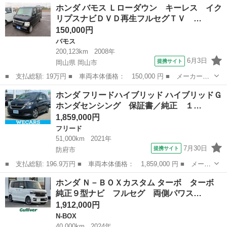
山口
宇部市
N-BOX
ホンダ バモス Ｌローダウン キーレス イク
名： ターボ 純正９インチナビ フルセグ ターボ 両側パワス
リプスナビＤＶＤ再生フルセグＴＶ …
ラ 前後ドラレ...
150,000円
バモス
200,123km
2008年
6月3日
提携サイト
岡山県 岡山市
■ 支払総額: 19万円 ■ 車両本体価格： 150,000 円 ■ メーカー
名： ホンダ ■ 車種名： バモス ■ グレード名： Ｌローダウ
岡山
岡山市
バモス
ホンダ フリードハイブリッド ハイブリッドＧ
ン キーレス イクリプスナビＤＶＤ再生フルセグＴＶ ＥＴＣ 純
ホンダセンシング 保証書／純正 １…
正アルミ Ｗエアバ...
1,859,000円
フリード
51,000km
2021年
7月30日
提携サイト
防府市
■ 支払総額: 196.9万円 ■ 車両本体価格： 1,859,000 円 ■ メーカ
ー名： ホンダ ■ 車種名： フリードハイブリッド ■ グレード
山口
防府市
フリード
ホンダ Ｎ－ＢＯＸカスタム ターボ ターボ
名： ハイブリッドＧホンダセンシング 保証書／純正 １０イン
純正９型ナビ フルセグ 両側パワス…
チ ＳＤナビ...
1,912,000円
N-BOX
40,000km
2024年