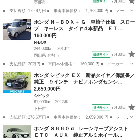
7月30日
提携サイト
宇部市
■ 支払総額: 179.8万円 ■ 車両本体価格： 1,763,000 円 ■ メーカ
ー名： ホンダ ■ 車種名： Ｎ－ＢＯＸカスタム ■ グレード
山口
宇部市
N-BOX
ホンダ Ｎ－ＢＯＸ＋ Ｇ 車椅子仕様 スロー
名： ターボコーディネートスタイル 純正９インチナビ バックカ
プ キーレス タイヤ４本新品 ＥＴ…
メラ 両側パ...
160,000円
N-BOX
244,000km
2013年
7月30日
提携サイト
岡山県 倉敷市
■ 支払総額: 20万円 ■ 車両本体価格： 160,000 円 ■ メーカー
名： ホンダ ■ 車種名： Ｎ－ＢＯＸ＋ ■ グレード名： Ｇ 車
岡山
倉敷市
N-BOX
ホンダ シビック ＥＸ 新品タイヤ／保証書／
椅子仕様 スロープ キーレス タイヤ４本新品 ＥＴＣ 両側スラ
純正 ９インチ ナビ／ホンダセンシ…
イドドア ■ 排...
2,659,000円
シビック
61,000km
2022年
7月30日
提携サイト
下松市
■ 支払総額: 276.6万円 ■ 車両本体価格： 2,659,000 円 ■ メーカ
ー名： ホンダ ■ 車種名： シビック ■ グレード名： ＥＸ 新
山口
下松市
シビック
ホンダ Ｓ６６０ α レーンキープアシスト
品タイヤ／保証書／純正 ９インチ ナビ／ホンダセンシング／シー
ＥＴＣ ＡＵＸ 純正アルミホイール…
トヒータ...