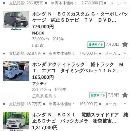
■ 支払総額: 286.8万円 ■ 車両本体価格： 2,763,000 円 ■ メーカ
ー名： ホンダ ■ 車種名： シビック ■ グレード名： ＬＸ 保
山口
防府市
シビック
ホンダ Ｎ－ＢＯＸカスタム Ｇ・ターボＬパッ
証書／ディスプレイオーディオ＋ナビ／ホンダセンシング／シートヒ
ケージ 純正ＳＤナビ ＴＶ ＤＶＤ…
ーター ...
776,000円
N-BOX
73,000km
2015年
7月30日
提携サイト
山口市
■ 支払総額: 82.8万円 ■ 車両本体価格： 776,000 円 ■ メーカー
名： ホンダ ■ 車種名： Ｎ－ＢＯＸカスタム ■ グレード名：
山口
山口市
N-BOX
ホンダ アクティトラック 軽トラック Ｍ
Ｇ・ターボＬパッケージ 純正ＳＤナビ ＴＶ ＤＶＤ再生 Ｂｌｕ
Ｔ エアコ タイミングベルト１１５２…
ｅｔｏｏｔｈ...
165,000円
アクティ
231,240km
1996年
7月8日
提携サイト
広島県 広島市
■ 支払総額: 18.7万円 ■ 車両本体価格： 165,000 円 ■ メーカー
名： ホンダ ■ 車種名： アクティトラック ■ グレード名：
広島
広島市
アクティ
ホンダ Ｎ－ＢＯＸ Ｌ 電動スライドドア 純
軽トラック ＭＴ エアコ タイミングベルト１１５２７５ｋｍ交
正ＳＤナビ バックカメラ 衝突被害…
換・２１２７７...
1,317,000円