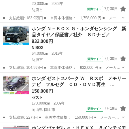
20,000km
2023年
7月30日
提携サイト
防府市
■ 支払総額: 183.9万円 ■ 車両本体価格： 1,758,000 円 ■ メーカ
ー名： ホンダ ■ 車種名： Ｎ－ＢＯＸカスタム ■ グレード
山口
防府市
N-BOX
ホンダ Ｎ－ＢＯＸ Ｇ・ホンダセンシング 新
名： コーディネートスタイルモノトーン 保証書／純正 ９イン
品タイヤ／保証書／社外 ＳＤナビ／…
チ ＳＤナビ／...
932,000円
N-BOX
64,000km
2019年
7月30日
提携サイト
防府市
■ 支払総額: 104.9万円 ■ 車両本体価格： 932,000 円 ■ メーカー
名： ホンダ ■ 車種名： Ｎ－ＢＯＸ ■ グレード名： Ｇ・ホン
山口
防府市
N-BOX
ホンダ ゼストスパーク Ｗ Ｒスポ メモリー
ダセンシング 新品タイヤ／保証書／社外 ＳＤナビ／ホンダセンシ
ナビ フルセグ ＣＤ・ＤＶＤ再生 …
ング／ヘッ...
150,000円
ゼスト
170,000km
2009年
7月19日
提携サイト
岡山県 岡山市
■ 支払総額: 22万円 ■ 車両本体価格： 150,000 円 ■ メーカー
名： ホンダ ■ 車種名： ゼストスパーク ■ グレード名： Ｗ
岡山
岡山市
ゼスト
ホンダ ヴェゼル ｅ：ＨＥＶＸ ８インチメモ
Ｒスポ メモリーナビ フルセグ ＣＤ・ＤＶＤ再生 ＥＴＣ オー