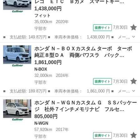
レコ ＥＴＣ Ｂカメ スマートキー…
証書 ハロゲ...
1,438,000円
フィット
35,000km
2020年
7月30日
提携サイト
宇部市
■ 支払総額: 149.8万円 ■ 車両本体価格： 1,438,000 円 ■ メーカ
ー名： ホンダ ■ 車種名： フィット ■ グレード名： ホーム
山口
宇部市
フィット
ホンダ Ｎ－ＢＯＸカスタム ターボ ターボ
純正ナビ 前後ドラレコ ＥＴＣ Ｂカメ スマートキー プッシュ
純正８型ＤＡ 両側パワスラ バック…
スタート...
1,861,000円
N-BOX
32,000km
2024年
7月30日
提携サイト
宇部市
■ 支払総額: 189.8万円 ■ 車両本体価格： 1,861,000 円 ■ メーカ
ー名： ホンダ ■ 車種名： Ｎ－ＢＯＸカスタム ■ グレード
山口
宇部市
N-BOX
ホンダ Ｎ－ＷＧＮカスタム Ｇ ＳＳパッケー
名： ターボ ターボ 純正８型ＤＡ 両側パワスラ バックカメ
ジ 社外７インチメモリナビ フルセ…
ラ スマートキ...
805,000円
N-WGN
57,920km
2017年
7月30日
提携サイト
宇部市