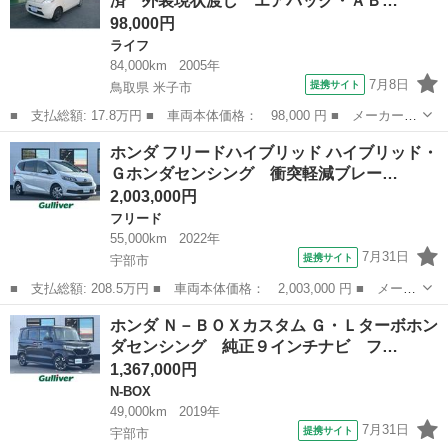
済 外装現状渡し エアバック・ＡＢ…
フルセグ...
98,000円
ライフ
84,000km
2005年
7月8日
提携サイト
鳥取県 米子市
■ 支払総額: 17.8万円 ■ 車両本体価格： 98,000 円 ■ メーカー
名： ホンダ ■ 車種名： ライフ ■ グレード名： Ｃ ＣＤ キ
鳥取
米子市
ライフ
ホンダ フリードハイブリッド ハイブリッド・
ーレス 防錆塗装済 外装現状渡し エアバック・ＡＢＳ・エアコ
Ｇホンダセンシング 衝突軽減ブレー…
ン・パワステ・パ...
2,003,000円
フリード
55,000km
2022年
7月31日
提携サイト
宇部市
■ 支払総額: 208.5万円 ■ 車両本体価格： 2,003,000 円 ■ メーカ
ー名： ホンダ ■ 車種名： フリードハイブリッド ■ グレード
山口
宇部市
フリード
ホンダ Ｎ－ＢＯＸカスタム Ｇ・Ｌターボホン
名： ハイブリッド・Ｇホンダセンシング 衝突軽減ブレーキ 社外
ダセンシング 純正９インチナビ フ…
ナビ ＣＤ...
1,367,000円
N-BOX
49,000km
2019年
7月31日
提携サイト
宇部市