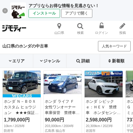
アプリならお得な情報を見逃さない！
インストール
アプリで開く
山口県
検索
ログイン
投稿
山口県のホンダの中古車
人気キーワード
エリア
ジャンル
詳細
新着順
ホンダ Ｎ－ＢＯＸ
ホンダ ライフ Ｆ
ホンダ シビック
ホ
カスタム ヒョウジ
女性ワンオーナー
ｅ：ＨＥＶ 禁煙
Ｇ
ュン ★★★保証書
車庫保管 禁煙車
車 ホンダセンシン
ミ
／純正 ８インチ
ＳＴ認定評価車両
グ 純正メモリーナ
ヤ
1,799,000円
90,000円
2,598,000円
73
ナビ／ホンダセンシ
ホンダ正規ディーラ
ビ Ｂｌｕｅｔｏｏ
カ
10km / 2026年
203,000km / 2004年
20,309km / 2023年
37,
ング／両側電動スラ
ー認定車 ホンダデ
ｔｈ接続 バックモ
録簿
防府市
広島県 福山市
岩国市
宇