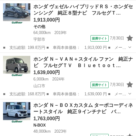
名： ホンダ ■ 車種名： アクティトラック ■ グレード名： Ｓ
広島
山県郡
アクティ
ホンダ ヴェゼル ハイブリッドＲＳ・ホンダセ
ＤＸ ４ＷＤ．５ＭＴ．エアコン ■ 排気量： 660cc ■ ドア枚
ンシング 純正８型ナビ フルセグＴ…
数： ...
1,913,000円
その他
64,000km
2019年
7月30日
提携サイト
宇部市
■ 支払総額: 199.8万円 ■ 車両本体価格： 1,913,000 円 ■ メーカ
ー名： ホンダ ■ 車種名： ヴェゼル ■ グレード名： ハイブリ
山口
宇部市
その他
ホンダ Ｎ－ＶＡＮ＋スタイル ファン 純正ナ
ッドＲＳ・ホンダセンシング 純正８型ナビ フルセグＴＶ ルーム
ビ フルセグＴＶ Ｂｌｕｅｔｏｏｔ…
ミラー型...
1,639,000円
6,000km
2024年
7月30日
提携サイト
山口市
■ 支払総額: 168.8万円 ■ 車両本体価格： 1,639,000 円 ■ メーカ
ー名： ホンダ ■ 車種名： Ｎ－ＶＡＮ＋スタイル ■ グレード
山口
山口市
ホンダ
ホンダ Ｎ－ＢＯＸカスタム ターボコーディネ
名： ファン 純正ナビ フルセグＴＶ Ｂｌｕｅｔｏｏｔｈ バッ
ートスタイル 純正９インチナビ バ…
クカメラ ...
1,763,000円
N-BOX
48,000km
2023年