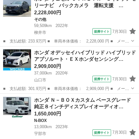
リーナビ バックカメラ 運転支援 …
トエアコン パワ...
2,228,000円
その他
59,509km
2022年
7月30日
提携サイト
柳井市
■ 支払総額: 233.9万円 ■ 車両本体価格： 2,228,000 円 ■ メーカ
ー名： ホンダ ■ 車種名： ヴェゼル ■ グレード名： ｅ：ＨＥ
山口
柳井市
その他
ホンダ オデッセイハイブリッド ハイブリッド
ＶＸ ８インチメモリーナビ バックカメラ 運転支援 前後ドラレ
アブソルート・ＥＸホンダセンシング…
コ Ｂｌ...
2,909,000円
37,000km
2020年
7月30日
提携サイト
山口市
■ 支払総額: 301.9万円 ■ 車両本体価格： 2,909,000 円 ■ メーカ
ー名： ホンダ ■ 車種名： オデッセイハイブリッド ■ グレード
山口
山口市
ホンダ
ホンダ Ｎ－ＢＯＸカスタム ベースグレード
名： ハイブリッドアブソルート・ＥＸホンダセンシング 保証書／
純正８インチディスプレイオーディオ…
純正 ９...
1,650,000円
N-BOX
13,000km
2023年
7月30日
提携サイト
宇部市