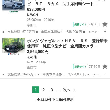
ビ ＢＴ Ｂカメ 助手席回転シート…
ーナー．ドラ...
638,000円
N-WGN
23,000km
2016年
7月30日
提携サイト
宇部市
■ 支払総額: 67.2万円 ■ 車両本体価格： 638,000 円 ■ メーカー
名： ホンダ ■ 車種名： Ｎ－ＷＧＮ ■ グレード名： Ｇ・Ｌパ
山口
宇部市
N-WGN
ホンダ ヴェゼル ｅ：ＨＥＶ ＲＳ 登録済未
ッケージ 純正ナビ ＢＴ Ｂカメ 助手席回転シート プラズマク
使用車 純正９型ナビ 全周囲カメラ…
ラスターオー...
3,564,000円
その他
6km
2026年
7月30日
提携サイト
山口市
■ 支払総額: 369.9万円 ■ 車両本体価格： 3,564,000 円 ■ メーカ
ー名： ホンダ ■ 車種名： ヴェゼル ■ グレード名： ｅ：ＨＥ
山口
山口市
その他
Ｖ ＲＳ 登録済未使用車 純正９型ナビ 全周囲カメラ パワーバ
ックドア...
1
2
3
...
次へ
全1312件中 1-50件表示