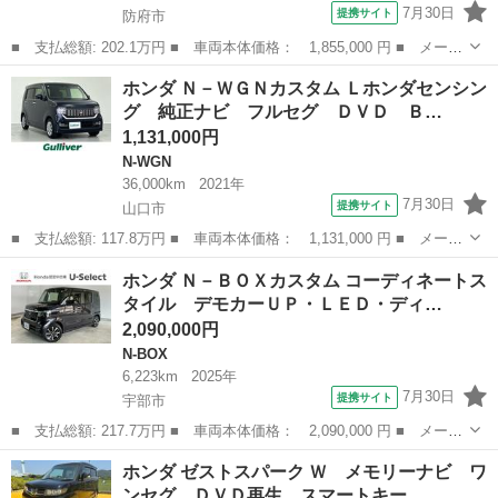
7月30日
提携サイト
防府市
■ 支払総額: 202.1万円 ■ 車両本体価格： 1,855,000 円 ■ メーカ
ー名： ホンダ ■ 車種名： フィット ■ グレード名： ｅＨＥ
山口
防府市
フィット
ホンダ Ｎ－ＷＧＮカスタム Ｌホンダセンシン
Ｖ ＲＳ 新品タイヤ／純正エアロ／保証書／純正 ９インチ ＳＤ
グ 純正ナビ フルセグ ＤＶＤ Ｂ…
ナビ／ホン...
1,131,000円
N-WGN
36,000km
2021年
7月30日
提携サイト
山口市
■ 支払総額: 117.8万円 ■ 車両本体価格： 1,131,000 円 ■ メーカ
ー名： ホンダ ■ 車種名： Ｎ－ＷＧＮカスタム ■ グレード
山口
山口市
N-WGN
ホンダ Ｎ－ＢＯＸカスタム コーディネートス
名： Ｌホンダセンシング 純正ナビ フルセグ ＤＶＤ Ｂｌｕｅ
タイル デモカーＵＰ・ＬＥＤ・ディ…
ｔｏｏｔｈ ...
2,090,000円
N-BOX
6,223km
2025年
7月30日
提携サイト
宇部市
■ 支払総額: 217.7万円 ■ 車両本体価格： 2,090,000 円 ■ メーカ
ー名： ホンダ ■ 車種名： Ｎ－ＢＯＸカスタム ■ グレード
山口
宇部市
N-BOX
ホンダ ゼストスパーク Ｗ メモリーナビ ワ
名： コーディネートスタイル デモカーＵＰ・ＬＥＤ・ディスプレ
ンセグ ＤＶＤ再生 スマートキー …
イオーディオ...