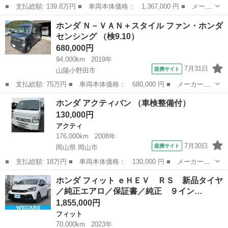
■ 支払総額: 139.8万円 ■ 車両本体価格： 1,367,000 円 ■ メーカ
ー名： ホンダ ■ 車種名： Ｎ－ＢＯＸカスタム ■ グレード
山口
宇部市
N-BOX
ホンダ Ｎ－ＶＡＮ＋スタイル ファン・ホンダ
名： Ｇ・Ｌターボホンダセンシング 純正９インチナビ フルセグ
センシング （検9.10）
テレビ Ｂｌ...
680,000円
94,000km
2019年
7月31日
提携サイト
山陽小野田市
■ 支払総額: 75万円 ■ 車両本体価格： 680,000 円 ■ メーカー
名： ホンダ ■ 車種名： Ｎ－ＶＡＮ＋スタイル ■ グレード
山口
山陽小野田市
ホンダ
ホンダ アクティバン （車検整備付）
名： ファン・ホンダセンシング ■ 排気量： 660cc ■ ドア枚
130,000円
数： 5D ■...
アクティ
176,000km
2008年
7月30日
提携サイト
岡山県 岡山市
■ 支払総額: 18万円 ■ 車両本体価格： 130,000 円 ■ メーカー
名： ホンダ ■ 車種名： アクティバン ■ グレード名： ■ 排
岡山
岡山市
アクティ
ホンダ フィット ｅＨＥＶ ＲＳ 新品タイヤ
気量： 660cc ■ ドア枚数： 5D ■ ミッション： インパネAT ■...
／純正エアロ／保証書／純正 ９イン…
1,855,000円
フィット
70,000km
2023年