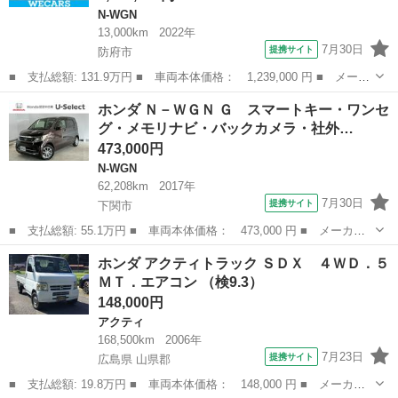
N-WGN
13,000km
2022年
7月30日
提携サイト
防府市
■ 支払総額: 131.9万円 ■ 車両本体価格： 1,239,000 円 ■ メーカ
ー名： ホンダ ■ 車種名： Ｎ－ＷＧＮカスタム ■ グレード
山口
防府市
N-WGN
ホンダ Ｎ－ＷＧＮ Ｇ スマートキー・ワンセ
名： Ｌ・ホンダセンシング ★★★新品タイヤ／保証書／ディスプ
グ・メモリナビ・バックカメラ・社外…
レイオーディ...
473,000円
N-WGN
62,208km
2017年
7月30日
提携サイト
下関市
■ 支払総額: 55.1万円 ■ 車両本体価格： 473,000 円 ■ メーカー
名： ホンダ ■ 車種名： Ｎ－ＷＧＮ ■ グレード名： Ｇ スマ
山口
下関市
N-WGN
ホンダ アクティトラック ＳＤＸ ４ＷＤ．５
ートキー・ワンセグ・メモリナビ・バックカメラ・社外ＡＷ・ＵＳＢ
ＭＴ．エアコン （検9.3）
ポート・ＥＴ...
148,000円
アクティ
168,500km
2006年
7月23日
提携サイト
広島県 山県郡
■ 支払総額: 19.8万円 ■ 車両本体価格： 148,000 円 ■ メーカー