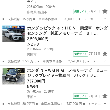
ライフ
203,000km
2004年
7月26日
提携サイト
広島県 福山市
■ 支払総額: 15万円 ■ 車両本体価格： 90,000 円 ■ メーカー
名： ホンダ ■ 車種名： ライフ ■ グレード名： Ｆ 女性ワン
広島
福山市
ライフ
ホンダ シビック ｅ：ＨＥＶ 禁煙車 ホンダ
オーナー 車庫保管 禁煙車 ＳＴ認定評価車両 ホンダ正規ディー
センシング 純正メモリーナビ Ｂｌ…
ラー認定車 ホンダ...
2,598,000円
シビック
20,309km
2023年
7月31日
提携サイト
岩国市
■ 支払総額: 272.8万円 ■ 車両本体価格： 2,598,000 円 ■ メーカ
ー名： ホンダ ■ 車種名： シビック ■ グレード名： ｅ：ＨＥ
山口
岩国市
シビック
ホンダ Ｎ－ＷＧＮ Ｇ メモリーナビ ミュー
Ｖ 禁煙車 ホンダセンシング 純正メモリーナビ Ｂｌｕｅｔｏｏ
ジックプレイヤー接続可 バックカメ…
ｔｈ接続...
737,000円
N-WGN
37,781km
2018年
7月31日
提携サイト
宇部市
■ 支払総額: 80.9万円 ■ 車両本体価格： 737,000 円 ■ メーカー
名： ホンダ ■ 車種名： Ｎ－ＷＧＮ ■ グレード名： Ｇ メモ