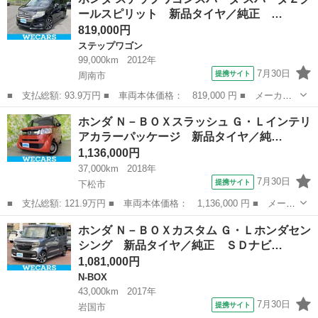
■ 排気量： 660cc ■ ドア枚数： 5D ■ ミッション： AT4速 ...
ールスピリット 新品タイヤ／純正 …
819,000円
ステップワゴン
99,000km
2012年
7月30日
提携サイト
周南市
■ 支払総額: 93.9万円 ■ 車両本体価格： 819,000 円 ■ メーカー
名： ホンダ ■ 車種名： ステップワゴンスパーダ ■ グレード
山口
周南市
ステップワゴン
ホンダ Ｎ－ＢＯＸスラッシュ Ｇ・Ｌインテリ
名： スパーダＺクールスピリット 新品タイヤ／純正 ＳＤナビ／
アカラーパッケージ 新品タイヤ／純…
両側電動スライ...
1,136,000円
37,000km
2018年
7月30日
提携サイト
下松市
■ 支払総額: 121.9万円 ■ 車両本体価格： 1,136,000 円 ■ メーカ
ー名： ホンダ ■ 車種名： Ｎ－ＢＯＸスラッシュ ■ グレード
山口
下松市
ホンダ
ホンダ Ｎ－ＢＯＸカスタム Ｇ・Ｌホンダセン
名： Ｇ・Ｌインテリアカラーパッケージ 新品タイヤ／純正 ＳＤ
シング 新品タイヤ／純正 ＳＤナビ…
ナビ／シテ...
1,081,000円
N-BOX
43,000km
2017年
7月30日
提携サイト
岩国市