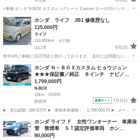
琴芝駅
8月4日
○車種:ホンダ N-BOX カスタム ○グレード:Custom ターボSSパッケー
ジ ○色: パールホワイト ◯年式:平成26年5月 ○駆動:FF ○車検:令和9
山口
宇部市
琴芝駅
N-BOX
ホンダ ライフ JB1 修復歴なし
年6月2日 ○走行距離 :1210...
125,000円
ライフ
110,000km
その他
山口市
8月2日
昨年9月に車検に15万円近く掛かっております。 走行には問題ないか
と思います。 懸念事項として ・左側ドアミラー付け根の塗装剥げ ・
山口
山口市
ライフ
ホンダ Ｎ－ＢＯＸカスタム ヒョウジュン
ボンネットの塗装 若干艶消し気味 ・リアウイングを取り付ける穴を空
★★★保証書／純正 ８インチ ナビ／…
けています。 (モデュー...
1,799,000円
N-BOX
10km
2026年
7月31日
提携サイト
防府市
■ 支払総額: 189.8万円 ■ 車両本体価格： 1,799,000 円 ■ メーカ
ー名： ホンダ ■ 車種名： Ｎ－ＢＯＸカスタム ■ グレード
山口
防府市
N-BOX
ホンダ ライフ Ｆ 女性ワンオーナー 車庫保
名： ヒョウジュン ★★★保証書／純正 ８インチ ナビ／ホンダ
管 禁煙車 ＳＴ認定評価車両 ホン…
センシング／...
90,000円