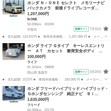
山口
宇部市
N-WGN
ホンダ Ｎ－ＯＮＥ セレクト メモリーナビ
リーナビ ミュージックプレイヤー接続可 バックカメラ ＥＴＣ
バックカメラ 前後ドライブレコーダ…
記録簿 ■ ...
1,207,000円
N-ONE
50,000km
2019年
7月31日
提携サイト
宇部市
■ 支払総額: 124.8万円 ■ 車両本体価格： 1,207,000 円 ■ メーカ
ー名： ホンダ ■ 車種名： Ｎ－ＯＮＥ ■ グレード名： セレク
山口
宇部市
N-ONE
ホンダ ライフ Ｇタイプ キーレスエントリ
ト メモリーナビ バックカメラ 前後ドライブレコーダー ビルト
ー ＡＴ カセット 衝突安全ボディ …
インＥＴ...
100,000円
ライフ
81,161km
1999年
3月20日
提携サイト
岡山県 真庭市
■ 支払総額: 15万円 ■ 車両本体価格： 100,000 円 ■ メーカー
名： ホンダ ■ 車種名： ライフ ■ グレード名： Ｇタイプ キ
岡山
真庭市
ライフ
ホンダ フリードハイブリッド ハイブリッド・
ーレスエントリー ＡＴ カセット 衝突安全ボディ エアコン ■
Ｇホンダセンシング 純正ナビ Ｂｌ…
排気量： 66...
1,635,000円
フリード
64,000km
2017年