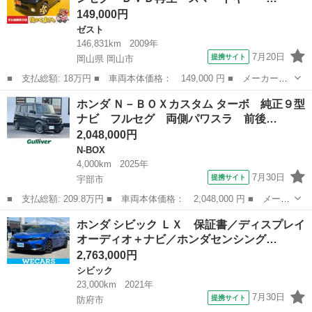
149,000円
ゼスト
146,831km
2009年
7月20日
提携サイト
岡山県 岡山市
■ 支払総額: 18万円 ■ 車両本体価格： 149,000 円 ■ メーカー
名： ホンダ ■ 車種名： ゼストスパーク ■ グレード名： Ｗ
岡山
岡山市
ゼスト
ホンダ Ｎ－ＢＯＸカスタム ターボ 純正９型
メモリーナビ ワンセグ ＤＶＤ再生 スマートキー オートエアコ
ナビ フルセグ 両側パワスラ 前後…
ン ＥＴＣ アル...
2,048,000円
N-BOX
4,000km
2025年
7月30日
提携サイト
宇部市
■ 支払総額: 209.8万円 ■ 車両本体価格： 2,048,000 円 ■ メーカ
ー名： ホンダ ■ 車種名： Ｎ－ＢＯＸカスタム ■ グレード
山口
宇部市
N-BOX
ホンダ シビック ＬＸ 保証書／ディスプレイ
名： ターボ 純正９型ナビ フルセグ 両側パワスラ 前後ドラレ
オーディオ＋ナビ／ホンダセンシング…
コ バックカ...
2,763,000円
シビック
23,000km
2021年
7月30日
提携サイト
防府市