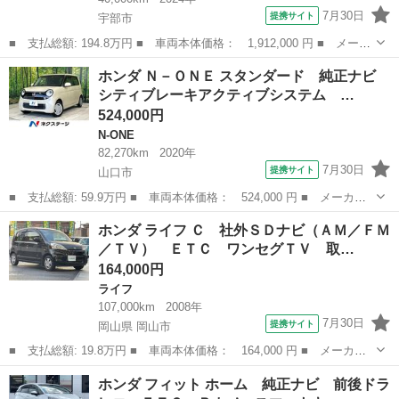
7月30日
提携サイト
宇部市
■ 支払総額: 194.8万円 ■ 車両本体価格： 1,912,000 円 ■ メーカ
ー名： ホンダ ■ 車種名： Ｎ－ＢＯＸカスタム ■ グレード
山口
宇部市
N-BOX
ホンダ Ｎ－ＯＮＥ スタンダード 純正ナビ
名： ターボ ターボ 純正９型ナビ フルセグ 両側パワスラ バ
シティブレーキアクティブシステム …
ックカメラ ...
524,000円
N-ONE
82,270km
2020年
7月30日
提携サイト
山口市
■ 支払総額: 59.9万円 ■ 車両本体価格： 524,000 円 ■ メーカー
名： ホンダ ■ 車種名： Ｎ－ＯＮＥ ■ グレード名： スタンダ
山口
山口市
N-ONE
ホンダ ライフ Ｃ 社外ＳＤナビ（ＡＭ／ＦＭ
ード 純正ナビ シティブレーキアクティブシステム ドラレコ Ｅ
／ＴＶ） ＥＴＣ ワンセグＴＶ 取…
ＴＣ スマー...
164,000円
ライフ
107,000km
2008年
7月30日
提携サイト
岡山県 岡山市
■ 支払総額: 19.8万円 ■ 車両本体価格： 164,000 円 ■ メーカー
名： ホンダ ■ 車種名： ライフ ■ グレード名： Ｃ 社外ＳＤ
岡山
岡山市
ライフ
ホンダ フィット ホーム 純正ナビ 前後ドラ
ナビ（ＡＭ／ＦＭ／ＴＶ） ＥＴＣ ワンセグＴＶ 取扱説明書 保