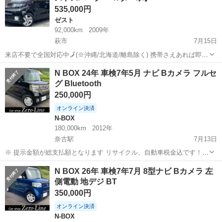
535,000円
ゼスト
92,000km
2009年
萩市
7月15日
来店不要で全国対応中🗾(※沖縄/北海道/離島除く) 携帯さえあれば即日
審査・契約もできちゃう✨ お車の詳細こちらから↓
山口
萩市
ゼスト
ゼストスパーク
N BOX 24年 車検7年5月 ナビ Bカメラ フルセ
https://www.otoron.jp/lists/detail?carno=038960...
グ Bluetooth
250,000円
オンライン決済
N-BOX
180,000km
2012年
奈古駅
7月13日
※ 提示金額が総支払額となります リサイクル、自動車税金込です！
まず支払い能力がない、約束を守れない、調べれば分かることやくだ
山口
萩市
奈古駅
N-BOX
Bluetooth
N BOX 26年 車検7年7月 8型ナビ Bカメラ 左
らない質問、値引き交渉をされる方はコメント、連絡してこないでく
側電動 地デジ BT
ださい。もしされた場合はブロッ...
350,000円
オンライン決済
N-BOX