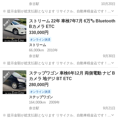
奈古駅
10月20日
※ 提示金額が総支払額となります リサイクル、自動車税金込です！
まず支払い能力がない、約束を守れない、調べれば分かることやくだ
山口
萩市
奈古駅
N-BOX
車両
ストリーム 22年 車検7年7月 6万㌔ Bluetooth
らない質問、値引き交渉をされる方はコメント、連絡してこないでく
Bカメラ ETC
ださい。もしされた場合はブロッ...
330,000円
オンライン決済
ストリーム
66,000km
2010年
奈古駅
9月30日
※ 提示金額が総支払額となります リサイクル、自動車税金込です！
まず支払い能力がない、約束を守れない、調べれば分かることやくだ
山口
萩市
奈古駅
ストリーム
Bluetooth
ステップワゴン 車検6年12月 両側電動 ナビ B
らない質問、値引き交渉をされる方はコメント、連絡してこないでく
カメラ 地デジ BT ETC
ださい。もしされた場合はブロッ...
280,000円
オンライン決済
ステップワゴン
164,000km
2009年
奈古駅
9月21日
※ 提示金額が総支払額となります リサイクル、自動車税金込です！