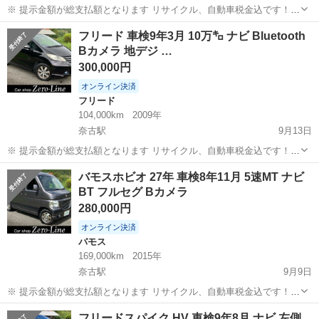
※ 提示金額が総支払額となります リサイクル、自動車税金込です！
まず支払い能力がない、約束を守れない、調べれば分かることやくだ
山口
萩市
奈古駅
ステップワゴン
車両
フリード 車検9年3月 10万㌔ ナビ Bluetooth
らない質問、値引き交渉をされる方はコメント、連絡してこないでく
Bカメラ 地デジ …
ださい。もしされた場合はブロッ...
300,000円
オンライン決済
フリード
104,000km
2009年
奈古駅
9月13日
※ 提示金額が総支払額となります リサイクル、自動車税金込です！
いきなりの購入はキャンセルさせて頂きます。 県外登録陸送別となり
山口
萩市
奈古駅
フリード
車両
バモスホビオ 27年 車検8年11月 5速MT ナビ
ます。 まず支払い能力がない、約束を守れない、調べれば分かること
BT フルセグ Bカメラ
やくだらない質問、値...
280,000円
オンライン決済
バモス
169,000km
2015年
奈古駅
9月9日
※ 提示金額が総支払額となります リサイクル、自動車税金込です！
いきなりの購入はキャンセルさせて頂きます。 県外登録陸送別となり
山口
萩市
奈古駅
バモス
バモスホビオ
フリードスパイク HV 車検9年8月 ナビ 左側