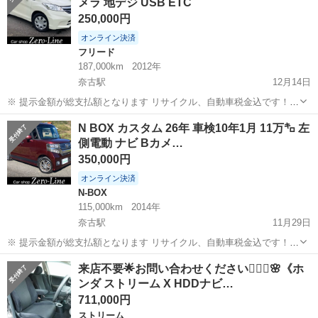
メラ 地デジ USB ETC
やくだらない質問、値...
250,000円
オンライン決済
フリード
187,000km
2012年
奈古駅
12月14日
※ 提示金額が総支払額となります リサイクル、自動車税金込です！
いきなりの購入はキャンセルさせて頂きます。 県外登録陸送別となり
山口
萩市
奈古駅
フリード
車両
N BOX カスタム 26年 車検10年1月 11万㌔ 左
ます。 まず支払い能力がない、約束を守れない、調べれば分かること
側電動 ナビ Bカメ…
やくだらない質問、値...
350,000円
オンライン決済
N-BOX
115,000km
2014年
奈古駅
11月29日
※ 提示金額が総支払額となります リサイクル、自動車税金込です！
いきなりの購入はキャンセルさせて頂きます。 県外登録陸送別となり
山口
萩市
奈古駅
N-BOX
車両
来店不要🌟お問い合わせください💁🏻‍♀️🌸《ホ
ます。 まず支払い能力がない、約束を守れない、調べれば分かること
ンダ ストリーム X HDDナビ…
やくだらない質問、値...
711,000円
ストリーム