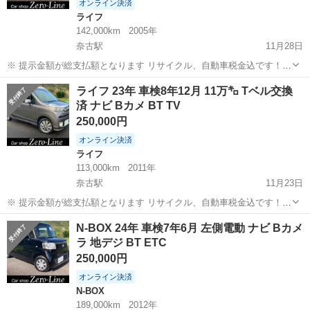
オンライン決済
ライフ
142,000km
2005年
奈古駅
11月28日
※ 提示金額が総支払額となります リサイクル、自動車税金込です！
まず支払い能力がない、約束を守れない、調べれば分かることやくだ
山口
萩市
奈古駅
ライフ
ターボ
ライフ 23年 車検8年12月 11万㌔ Tベル交換
らない質問、値引き交渉をされる方はコメント、連絡してこないでく
済 ナビ Bカメ BT TV
ださい。もしされた場合はブロッ...
250,000円
オンライン決済
ライフ
113,000km
2011年
奈古駅
11月23日
※ 提示金額が総支払額となります リサイクル、自動車税金込です！
まず支払い能力がない、約束を守れない、調べれば分かることやくだ
山口
萩市
奈古駅
ライフ
車両
N-BOX 24年 車検7年6月 左側電動 ナビ Bカメ
らない質問、値引き交渉をされる方はコメント、連絡してこないでく
ラ 地デジ BT ETC
ださい。もしされた場合はブロッ...
250,000円
オンライン決済
N-BOX
189,000km
2012年