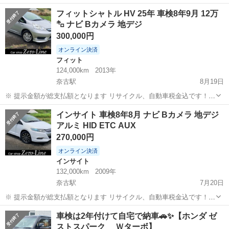
まず支払い能力がない、約束を守れない、調べれば分かることやくだ
山口
萩市
奈古駅
ステップワゴン
車両
フィットシャトル HV 25年 車検8年9月 12万
らない質問、値引き交渉をされる方はコメント、連絡してこないでく
㌔ ナビ Bカメラ 地デジ
ださい。もしされた場合はブロッ...
300,000円
オンライン決済
フィット
124,000km
2013年
奈古駅
8月19日
※ 提示金額が総支払額となります リサイクル、自動車税金込です！
まず支払い能力がない、約束を守れない、調べれば分かることやくだ
山口
萩市
奈古駅
フィット
フィットシャトル
インサイト 車検8年8月 ナビ Bカメラ 地デジ
らない質問、値引き交渉をされる方はコメント、連絡してこないでく
アルミ HID ETC AUX
ださい。もしされた場合はブロッ...
270,000円
オンライン決済
インサイト
132,000km
2009年
奈古駅
7月20日
※ 提示金額が総支払額となります リサイクル、自動車税金込です！
まず支払い能力がない、約束を守れない、調べれば分かることやくだ
山口
萩市
奈古駅
インサイト
AUX
車検は2年付けて自宅で納車🚗✨【ホンダ ゼ
らない質問、値引き交渉をされる方はコメント、連絡してこないでく
ストスパーク Ｗターボ】
ださい。もしされた場合はブロッ...