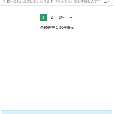
※ 提示金額が総支払額となります リサイクル、自動車税金込です！
まず支払い能力がない、約束を守れない、調べれば分かることやくだ
山口
萩市
奈古駅
オデッセイ
Bluetooth
らない質問、値引き交渉をされる方はコメント、連絡してこないでく
ださい。もしされた場合はブロッ...
1
2
次へ
全90件中 1-50件表示