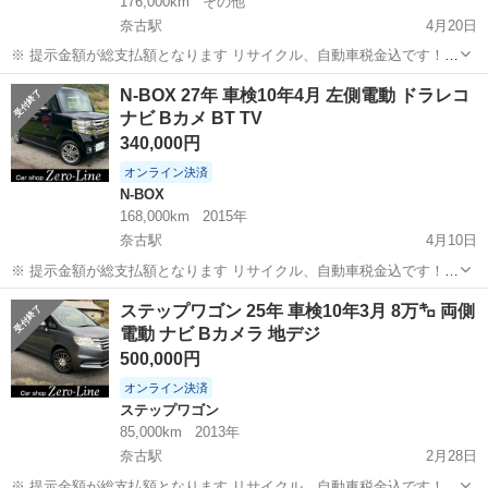
176,000km
その他
奈古駅
4月20日
※ 提示金額が総支払額となります リサイクル、自動車税金込です！
いきなりの購入はキャンセルさせて頂きます。 県外登録陸送別となり
山口
萩市
奈古駅
アクティ
トラック
N-BOX 27年 車検10年4月 左側電動 ドラレコ
ます。 まず支払い能力がない、約束を守れない、調べれば分かること
ナビ Bカメ BT TV
やくだらない質問、値...
340,000円
オンライン決済
N-BOX
168,000km
2015年
奈古駅
4月10日
※ 提示金額が総支払額となります リサイクル、自動車税金込です！
いきなりの購入はキャンセルさせて頂きます。 県外登録陸送別となり
山口
萩市
奈古駅
N-BOX
ドラレコ
ステップワゴン 25年 車検10年3月 8万㌔ 両側
ます。 まず支払い能力がない、約束を守れない、調べれば分かること
電動 ナビ Bカメラ 地デジ
やくだらない質問、値...
500,000円
オンライン決済
ステップワゴン
85,000km
2013年
奈古駅
2月28日
※ 提示金額が総支払額となります リサイクル、自動車税金込です！