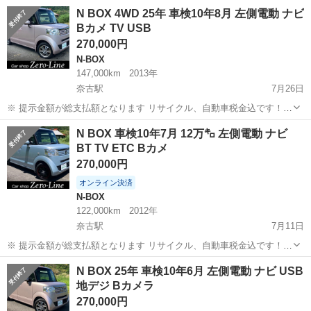
〇 ☆どなたでもローン
山口
萩市
インサイト
車両
N BOX 4WD 25年 車検10年8月 左側電動 ナビ
対応可能☆ １、勤続年数の短い方や自営業の方 ２、
Bカメ TV USB
パートをされる主婦の方や派遣社員の方 ３、自己破産等をさ...
270,000円
N-BOX
147,000km
2013年
奈古駅
7月26日
※ 提示金額が総支払額となります リサイクル、自動車税金込です！
いきなりの購入はキャンセルさせて頂きます。 県外登録陸送別となり
山口
萩市
奈古駅
N-BOX
車両
N BOX 車検10年7月 12万㌔ 左側電動 ナビ
ます。 まず支払い能力がない、約束を守れない、調べれば分かること
BT TV ETC Bカメ
やくだらない質問、値...
270,000円
オンライン決済
N-BOX
122,000km
2012年
奈古駅
7月11日
※ 提示金額が総支払額となります リサイクル、自動車税金込です！
いきなりの購入はキャンセルさせて頂きます。 県外登録陸送別となり
山口
萩市
奈古駅
N-BOX
車両
N BOX 25年 車検10年6月 左側電動 ナビ USB
ます。 まず支払い能力がない、約束を守れない、調べれば分かること
地デジ Bカメラ
やくだらない質問、値...
270,000円