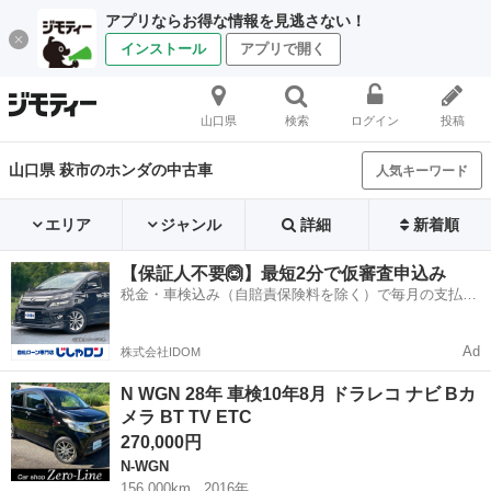
アプリならお得な情報を見逃さない！
インストール
アプリで開く
山口県
検索
ログイン
投稿
山口県 萩市のホンダの中古車
人気キーワード
エリア
ジャンル
詳細
新着順
【保証人不要🙆】最短2分で仮審査申込み
税金・車検込み（自賠責保険料を除く）で毎月の支払額
は一定の自社ローン🚗
Ad
株式会社IDOM
N WGN 28年 車検10年8月 ドラレコ ナビ Bカ
メラ BT TV ETC
270,000円
N-WGN
156,000km
2016年