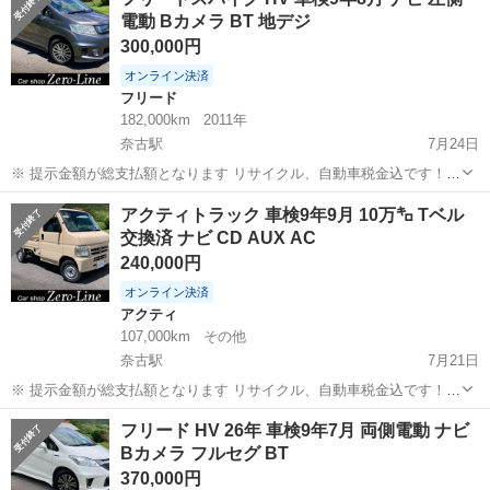
ます。 まず支払い能力がない、約束を守れない、調べれば分かること
電動 Bカメラ BT 地デジ
やくだらない質問、値...
300,000円
オンライン決済
フリード
182,000km
2011年
奈古駅
7月24日
※ 提示金額が総支払額となります リサイクル、自動車税金込です！
まず支払い能力がない、約束を守れない、調べれば分かることやくだ
山口
萩市
奈古駅
フリード
車両
アクティトラック 車検9年9月 10万㌔ Tベル
らない質問、値引き交渉をされる方はコメント、連絡してこないでく
交換済 ナビ CD AUX AC
ださい。もしされた場合はブロッ...
240,000円
オンライン決済
アクティ
107,000km
その他
奈古駅
7月21日
※ 提示金額が総支払額となります リサイクル、自動車税金込です！
まず支払い能力がない、約束を守れない、調べれば分かることやくだ
山口
萩市
奈古駅
アクティ
AUX
フリード HV 26年 車検9年7月 両側電動 ナビ
らない質問、値引き交渉をされる方はコメント、連絡してこないでく
Bカメラ フルセグ BT
ださい。もしされた場合はブロッ...
370,000円