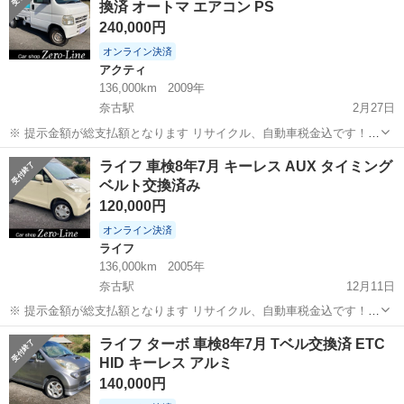
換済 オートマ エアコン PS
ださい。もしされた場合はブロッ...
240,000円
オンライン決済
アクティ
136,000km
2009年
奈古駅
2月27日
※ 提示金額が総支払額となります リサイクル、自動車税金込です！
まず支払い能力がない、約束を守れない、調べれば分かることやくだ
山口
萩市
奈古駅
アクティ
オートマ
ライフ 車検8年7月 キーレス AUX タイミング
らない質問、値引き交渉をされる方はコメント、連絡してこないでく
ベルト交換済み
ださい。もしされた場合はブロッ...
120,000円
オンライン決済
ライフ
136,000km
2005年
奈古駅
12月11日
※ 提示金額が総支払額となります リサイクル、自動車税金込です！
まず支払い能力がない、約束を守れない、調べれば分かることやくだ
山口
萩市
奈古駅
ライフ
AUX
ライフ ターボ 車検8年7月 Tベル交換済 ETC
らない質問、値引き交渉をされる方はコメント、連絡してこないでく
HID キーレス アルミ
ださい。もしされた場合はブロッ...
140,000円