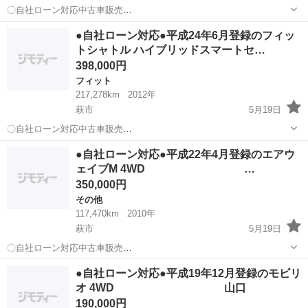
〇自社ローン対応中古車販売
〇 ☆どなたでもロー
山口
萩市
フィット
車両
●自社ローン対応●平成24年6月登録のフィッ
ン対応可能☆ １、勤続年数の短い方や自営業の方
トシャトル ハイブリッドスマートセ…
２、パートをされる主婦の方や派遣社員の方 ...
398,000円
フィット
217,278km
2012年
萩市
5月19日
〇自社ローン対応中古車販売
〇 ☆どなたでもローン
山口
萩市
フィット
フィットシャトル
●自社ローン対応●平成22年4月登録のエアウ
対応可能☆ １、勤続年数の短い方や自営業の方 ２、
ェイブM 4WD …
パートをされる主婦の方や派遣社員の方 ３、自己破産等をさ...
350,000円
その他
117,470km
2010年
萩市
5月19日
〇自社ローン対応中古車販売
〇 ☆どなたでもロー
山口
萩市
その他
車両
●自社ローン対応●平成19年12月登録のモビリ
ン対応可能☆ １、勤続年数の短い方や自営業の方
オ 4WD 山口
２、パートをされる主婦の方や派遣社員の方 ...
190,000円