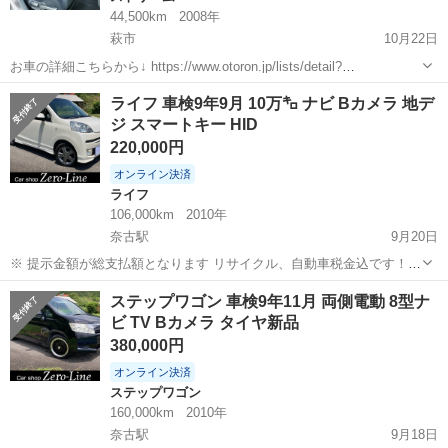
44,500km
2008年
萩市
10月22日
お車の詳細こちらから↓ https://www.otoron.jp/lists/detail?
carno=048375 来店不要で全国対応中🗾(※沖縄/北海道/離島除く) 携帯
山口
萩市
ストリーム
オトロン
ライフ 車検9年9月 10万㌔ ナビ Bカメラ 地デ
さえあれば即日審査・契約もできちゃう✨...
ジ スマートキー HID
220,000円
オンライン決済
ライフ
106,000km
2010年
奈古駅
9月20日
※ 提示金額が総支払額となります リサイクル、自動車税金込です！
まず支払い能力がない、約束を守れない、調べれば分かることやくだ
山口
萩市
奈古駅
ライフ
車両
ステップワゴン 車検9年11月 両側電動 8型ナ
らない質問、値引き交渉をされる方はコメント、連絡してこないでく
ビ TV Bカメラ タイヤ新品
ださい。もしされた場合はブロッ...
380,000円
オンライン決済
ステップワゴン
160,000km
2010年
奈古駅
9月18日