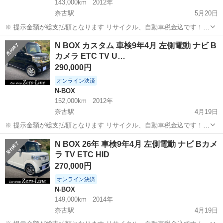
143,000km
2012年
奈古駅
5月20日
※ 提示金額が総支払額となります リサイクル、自動車税金込です！
まず支払い能力がない、約束を守れない、調べれば分かることやくだ
山口
萩市
奈古駅
N-BOX
NBOX
N BOX カスタム 車検9年4月 左側電動 ナビ B
らない質問、値引き交渉をされる方はコメント、連絡してこないでく
カメラ ETC TV U…
ださい。もしされた場合はブロッ...
290,000円
オンライン決済
N-BOX
152,000km
2012年
奈古駅
4月19日
※ 提示金額が総支払額となります リサイクル、自動車税金込です！
まず支払い能力がない、約束を守れない、調べれば分かることやくだ
山口
萩市
奈古駅
N-BOX
車両
N BOX 26年 車検9年4月 左側電動 ナビ Bカメ
らない質問、値引き交渉をされる方はコメント、連絡してこないでく
ラ TV ETC HID
ださい。もしされた場合はブロッ...
270,000円
オンライン決済
N-BOX
149,000km
2014年
奈古駅
4月19日