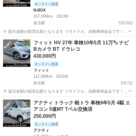
オンライン決済
N-BOX
157,000km
2013年
奈古駅
5月15日
※ 提示金額が総支払額となります リサイクル、自動車税金込です！
いきなりの購入はキャンセルさせて頂きます。 県外登録陸送別となり
山口
萩市
奈古駅
N-BOX
車両
フィット HV 27年 車検10年5月 11万㌔ ナビ
ます。 まず支払い能力がない、約束を守れない、調べれば分かること
Bカメラ BT ドラレコ
やくだらない質問、値...
430,000円
オンライン決済
フィット
112,000km
2015年
奈古駅
5月7日
※ 提示金額が総支払額となります リサイクル、自動車税金込です！
いきなりの購入はキャンセルさせて頂きます。 県外登録陸送別となり
山口
萩市
奈古駅
フィット
ドラレコ
アクティ トラック 軽トラ 車検9年5月 4駆 エ
ます。 まず支払い能力がない、約束を守れない、調べれば分かること
アコン 5速MT Tベル交換済
やくだらない質問、値...
250,000円
オンライン決済
アクティ