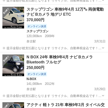
※ 提示金額が総支払額となります リサイクル、自動車税金込です！
まず支払い能力がない、約束を守れない、調べれば分かることやくだ
山口
萩市
奈古駅
N-BOX
車両
ステップワゴン 車検9年4月 12万㌔ 両側電動
らない質問、値引き交渉をされる方はコメント、連絡してこないでく
ナビ Bカメラ 地デジ ETC
ださい。もしされた場合はブロッ...
370,000円
オンライン決済
ステップワゴン
120,000km
2009年
奈古駅
3月31日
※ 提示金額が総支払額となります リサイクル、自動車税金込です！
まず支払い能力がない、約束を守れない、調べれば分かることやくだ
山口
萩市
奈古駅
ステップワゴン
車両
N BOX 24年 車検9年4月 ナビ Bカメラ
らない質問、値引き交渉をされる方はコメント、連絡してこないでく
Bluetooth フルセグ
ださい。もしされた場合はブロッ...
250,000円
オンライン決済
N-BOX
141,000km
2012年
奈古駅
3月29日
※ 提示金額が総支払額となります リサイクル、自動車税金込です！
まず支払い能力がない、約束を守れない、調べれば分かることやくだ
山口
萩市
奈古駅
N-BOX
Bluetooth
アクティ 軽トラ 21年 車検9年3月 タイベル交
らない質問、値引き交渉をされる方はコメント、連絡してこないでく