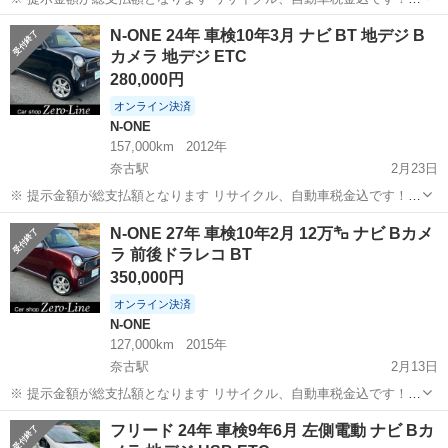
いきなりの購入はキャンセルさせて頂きます。 県外登録陸送別となり
山口
萩市
奈古駅
ステップワゴン
車両
N-ONE 24年 車検10年3月 ナビ BT 地デジ B
ます。 まず支払い能力がない、約束を守れない、調べれば分かること
カメラ 地デジ ETC
やくだらない質問、値...
280,000円
オンライン決済
N-ONE
157,000km
2012年
奈古駅
2月23日
※ 提示金額が総支払額となります リサイクル、自動車税金込です！
いきなりの購入はキャンセルさせて頂きます。 県外登録陸送別となり
山口
萩市
奈古駅
N-ONE
車両
N-ONE 27年 車検10年2月 12万㌔ ナビ Bカメ
ます。 まず支払い能力がない、約束を守れない、調べれば分かること
ラ 前後ドラレコ BT
やくだらない質問、値...
350,000円
オンライン決済
N-ONE
127,000km
2015年
奈古駅
2月13日
※ 提示金額が総支払額となります リサイクル、自動車税金込です！
いきなりの購入はキャンセルさせて頂きます。 県外登録陸送別となり
山口
萩市
奈古駅
N-ONE
ドラレコ
フリード 24年 車検9年6月 左側電動 ナビ Bカ
ます。 まず支払い能力がない、約束を守れない、調べれば分かること