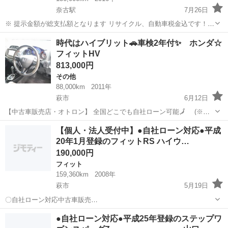
奈古駅
7月26日
※ 提示金額が総支払額となります リサイクル、自動車税金込です！
いきなりの購入はキャンセルさせて頂きます。 県外登録陸送別となり
山口
萩市
奈古駅
N-WGN
ドラレコ
時代はハイブリット🚗車検2年付✨ ホンダ☆
ます。 まず支払い能力がない、約束を守れない、調べれば分かること
フィットHV
やくだらない質問、値...
813,000円
その他
88,000km
2011年
萩市
6月12日
【中古車販売店・オトロン】 全国どこでも自社ローン可能🗾 (※沖
縄/北海道/離島除く) ・ブラックリスト入り😞 ・自己破産/債務整理の
山口
萩市
その他
オトロン
【個人・法人受付中】●自社ローン対応●平成
経験がある😱 ・自営業/個人事業主😥 ・転職したばかり/勤続年数が短
20年1月登録のフィットRS ハイウ…
い😭...
190,000円
フィット
159,360km
2008年
萩市
5月19日
〇自社ローン対応中古車販売
〇 ☆どなたでもローン
山口
萩市
フィット
車両
●自社ローン対応●平成25年登録のステップワ
対応可能☆ １、勤続年数の短い方や自営業の方 ２、