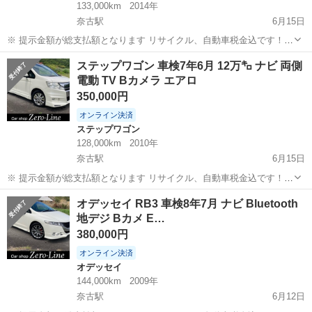
133,000km
2014年
奈古駅
6月15日
※ 提示金額が総支払額となります リサイクル、自動車税金込です！
まず支払い能力がない、約束を守れない、調べれば分かることやくだ
山口
萩市
奈古駅
N-BOX
車両
ステップワゴン 車検7年6月 12万㌔ ナビ 両側
らない質問、値引き交渉をされる方はコメント、連絡してこないでく
電動 TV Bカメラ エアロ
ださい。もしされた場合はブロッ...
350,000円
オンライン決済
ステップワゴン
128,000km
2010年
奈古駅
6月15日
※ 提示金額が総支払額となります リサイクル、自動車税金込です！
まず支払い能力がない、約束を守れない、調べれば分かることやくだ
山口
萩市
奈古駅
ステップワゴン
車両
オデッセイ RB3 車検8年7月 ナビ Bluetooth
らない質問、値引き交渉をされる方はコメント、連絡してこないでく
地デジ Bカメ E…
ださい。もしされた場合はブロッ...
380,000円
オンライン決済
オデッセイ
144,000km
2009年
奈古駅
6月12日