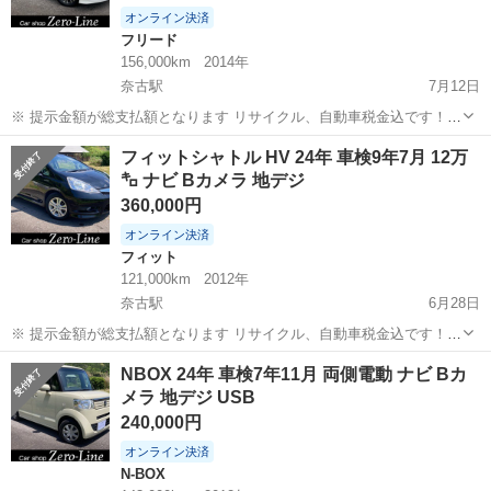
オンライン決済
フリード
156,000km
2014年
奈古駅
7月12日
※ 提示金額が総支払額となります リサイクル、自動車税金込です！
まず支払い能力がない、約束を守れない、調べれば分かることやくだ
山口
萩市
奈古駅
フリード
車両
フィットシャトル HV 24年 車検9年7月 12万
らない質問、値引き交渉をされる方はコメント、連絡してこないでく
㌔ ナビ Bカメラ 地デジ
ださい。もしされた場合はブロッ...
360,000円
オンライン決済
フィット
121,000km
2012年
奈古駅
6月28日
※ 提示金額が総支払額となります リサイクル、自動車税金込です！
まず支払い能力がない、約束を守れない、調べれば分かることやくだ
山口
萩市
奈古駅
フィット
フィットシャトル
NBOX 24年 車検7年11月 両側電動 ナビ Bカ
らない質問、値引き交渉をされる方はコメント、連絡してこないでく
メラ 地デジ USB
ださい。もしされた場合はブロッ...
240,000円
オンライン決済
N-BOX