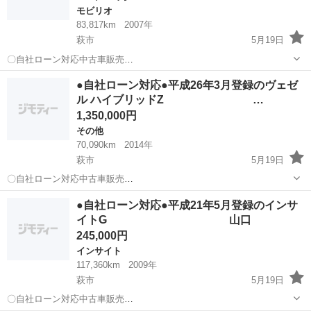
モビリオ
83,817km
2007年
萩市
5月19日
〇自社ローン対応中古車販売
〇 ☆どなたでもロ
山口
萩市
モビリオ
車両
●自社ローン対応●平成26年3月登録のヴェゼ
ーン対応可能☆ １、勤続年数の短い方や自営業の方
ル ハイブリッドZ …
２、パートをされる主婦の方や派遣社員の方 ...
1,350,000円
その他
70,090km
2014年
萩市
5月19日
〇自社ローン対応中古車販売
〇 ☆どなたでもロ
山口
萩市
その他
ヴェゼル
●自社ローン対応●平成21年5月登録のインサ
ーン対応可能☆ １、勤続年数の短い方や自営業の方
イトG 山口
２、パートをされる主婦の方や派遣社員の方 ３、自己破産等...
245,000円
インサイト
117,360km
2009年
萩市
5月19日
〇自社ローン対応中古車販売