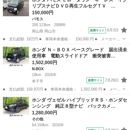
ＥＸ 登録済未使用車 純正９型ナビ 両側電動ドア バックカメ
リプスナビＤＶＤ再生フルセグＴＶ …
ラ 衝突被...
150,000円
バモス
200,123km
2008年
6月3日
提携サイト
岡山県 岡山市
■ 支払総額: 19万円 ■ 車両本体価格： 150,000 円 ■ メーカー
名： ホンダ ■ 車種名： バモス ■ グレード名： Ｌローダウ
岡山
岡山市
バモス
ホンダ Ｎ－ＢＯＸ ベースグレード 届出済未
ン キーレス イクリプスナビＤＶＤ再生フルセグＴＶ ＥＴＣ 純
使用車 電動スライドドア 衝突被害…
正アルミ Ｗエアバ...
1,502,000円
N-BOX
10km
2026年
7月29日
提携サイト
米子市
■ 支払総額: 159.9万円 ■ 車両本体価格： 1,502,000 円 ■ メーカ
ー名： ホンダ ■ 車種名： Ｎ－ＢＯＸ ■ グレード名： ベース
鳥取
米子市
N-BOX
ホンダ ヴェゼル ハイブリッドＲＳ・ホンダセ
グレード 届出済未使用車 電動スライドドア 衝突被害軽減システ
ンシング 純正８型ナビ バックカメ…
ム レー...
1,280,000円
その他
64,150km
2016年