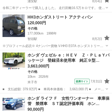
浦安駅
8月4日
令和二年ディーラーで購入しました。 走行距離16.5万キロです。 使用
中の為、距離伸びますが早いもの勝ちです。
鳥取
東伯郡
浦安駅
フリード
フリードハイブリッド
HH3ホンダストリート アクティバン
120,000円
その他
177,000km
1998年
智頭駅
8月2日
※プロフィール必読※ 4ナンバー貨物 V-HH3 E07A ホンダストリート
アクティストリート 3AT 2WD エアコン パワステ 12万km時タイミン
鳥取
八頭郡
智頭駅
その他
ノーマル
ホンダ ヴェゼル ｅ：ＨＥＶ Ｚ・ＰＬａＹパ
グベルト交換記録あり つや消し全塗装 車内・車外とも全体的に...
ッケージ 登録済未使用車 純正９型…
3,663,000円
その他
10km
2026年
7月31日
提携サイト
米子市
■ 支払総額: 379.9万円 ■ 車両本体価格： 3,663,000 円 ■ メーカ
ー名： ホンダ ■ 車種名： ヴェゼル ■ グレード名： ｅ：ＨＥ
鳥取
米子市
その他
ホンダ ライフ Ｆ 女性ワンオーナー 車庫保
Ｖ Ｚ・ＰＬａＹパッケージ 登録済未使用車 純正９型ナビ 全周
管 禁煙車 ＳＴ認定評価車両 ホン…
囲カメラ...
90,000円