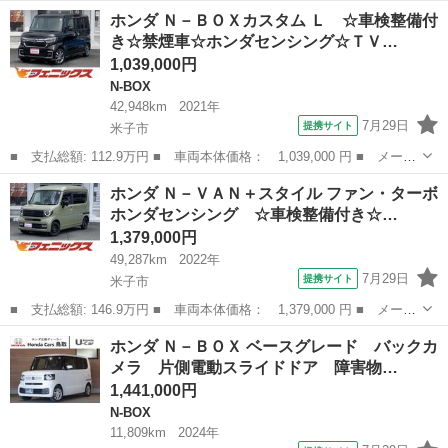
名： ホンダ ■ 車種名： ゼストスパーク ■ グレード名： Ｗ
岡山
岡山市
ゼスト
ホンダ Ｎ－ＢＯＸカスタム Ｌ ☆車検整備付
Ｒスポ メモリーナビ フルセグ ＣＤ・ＤＶＤ再生 ＥＴＣ オー
き☆禁煙車☆ホンダセンシング☆ＴＶ…
トエアコン パワ...
1,039,000円
N-BOX
42,948km
2021年
7月29日
提携サイト
米子市
■ 支払総額: 112.9万円 ■ 車両本体価格： 1,039,000 円 ■ メーカ
ー名： ホンダ ■ 車種名： Ｎ－ＢＯＸカスタム ■ グレード
鳥取
米子市
N-BOX
ホンダ Ｎ－ＶＡＮ＋スタイル ファン・ターボ
名： Ｌ ☆車検整備付き☆禁煙車☆ホンダセンシング☆ＴＶ☆ＥＴ
ホンダセンシング ☆車検整備付き☆…
Ｃ☆ ホンダ...
1,379,000円
49,287km
2022年
7月29日
提携サイト
米子市
■ 支払総額: 146.9万円 ■ 車両本体価格： 1,379,000 円 ■ メーカ
ー名： ホンダ ■ 車種名： Ｎ－ＶＡＮ＋スタイル ■ グレード
鳥取
米子市
ホンダ
ホンダ Ｎ－ＢＯＸ ベースグレード バックカ
名： ファン・ターボホンダセンシング ☆車検整備付き☆禁煙車
メラ 片側電動スライドドア 障害物…
☆ ホンダセ...
1,441,000円
N-BOX
11,809km
2024年