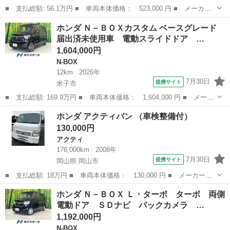
■ 支払総額: 56.1万円 ■ 車両本体価格： 523,000 円 ■ メーカー
名： ホンダ ■ 車種名： Ｎ－ＷＧＮ ■ グレード名： Ｇ・Ｌパ
鳥取
米子市
N-WGN
ホンダ Ｎ－ＢＯＸカスタム ベースグレード
ッケージ 純正ナビ バックカメラ スマートキー 前後ドライブレ
届出済未使用車 電動スライドドア …
コーダー 純...
1,604,000円
N-BOX
12km
2026年
7月30日
提携サイト
米子市
■ 支払総額: 169.9万円 ■ 車両本体価格： 1,604,000 円 ■ メーカ
ー名： ホンダ ■ 車種名： Ｎ－ＢＯＸカスタム ■ グレード
鳥取
米子市
N-BOX
ホンダ アクティバン （車検整備付）
名： ベースグレード 届出済未使用車 電動スライドドア 衝突被
130,000円
害軽減システ...
アクティ
176,000km
2008年
7月30日
提携サイト
岡山県 岡山市
■ 支払総額: 18万円 ■ 車両本体価格： 130,000 円 ■ メーカー
名： ホンダ ■ 車種名： アクティバン ■ グレード名： ■ 排
岡山
岡山市
アクティ
ホンダ Ｎ－ＢＯＸ Ｌ・ターボ ターボ 両側
気量： 660cc ■ ドア枚数： 5D ■ ミッション： インパネAT ■...
電動ドア ＳＤナビ バックカメラ …
1,192,000円
N-BOX