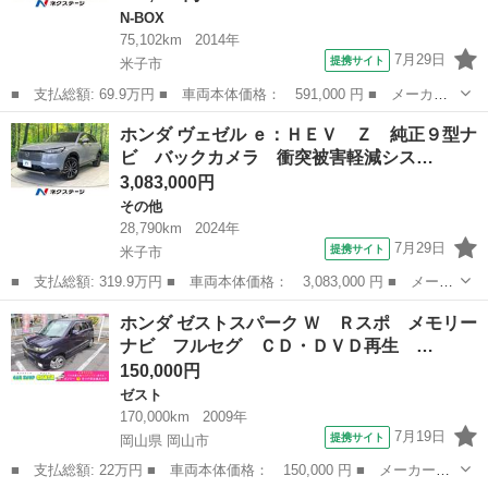
N-BOX
75,102km
2014年
7月29日
提携サイト
米子市
■ 支払総額: 69.9万円 ■ 車両本体価格： 591,000 円 ■ メーカー
名： ホンダ ■ 車種名： Ｎ－ＢＯＸカスタム ■ グレード名：
鳥取
米子市
N-BOX
ホンダ ヴェゼル ｅ：ＨＥＶ Ｚ 純正９型ナ
Ｇ ターボＳＳパッケージ ターボ 純正ナビ バックカメラ 両側
ビ バックカメラ 衝突被害軽減シス…
電動ドア 衝...
3,083,000円
その他
28,790km
2024年
7月29日
提携サイト
米子市
■ 支払総額: 319.9万円 ■ 車両本体価格： 3,083,000 円 ■ メーカ
ー名： ホンダ ■ 車種名： ヴェゼル ■ グレード名： ｅ：ＨＥ
鳥取
米子市
その他
ホンダ ゼストスパーク Ｗ Ｒスポ メモリー
Ｖ Ｚ 純正９型ナビ バックカメラ 衝突被害軽減システム 禁煙
ナビ フルセグ ＣＤ・ＤＶＤ再生 …
車 電動...
150,000円
ゼスト
170,000km
2009年
7月19日
提携サイト
岡山県 岡山市
■ 支払総額: 22万円 ■ 車両本体価格： 150,000 円 ■ メーカー