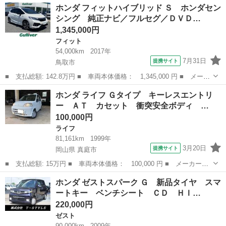
鳥取
鳥取市
N-BOX
ホンダ フィットハイブリッド Ｓ ホンダセン
名： Ｇ ターボＳＳパッケージ フルセグ メモリーナビ ＤＶＤ
シング 純正ナビ／フルセグ／ＤＶＤ…
再生 バック...
1,345,000円
フィット
54,000km
2017年
7月31日
提携サイト
鳥取市
■ 支払総額: 142.8万円 ■ 車両本体価格： 1,345,000 円 ■ メーカ
ー名： ホンダ ■ 車種名： フィットハイブリッド ■ グレード
鳥取
鳥取市
フィット
ホンダ ライフ Ｇタイプ キーレスエントリ
名： Ｓ ホンダセンシング 純正ナビ／フルセグ／ＤＶＤ／ＣＤ／
ー ＡＴ カセット 衝突安全ボディ …
ＢＴ／ＵＳ...
100,000円
ライフ
81,161km
1999年
3月20日
提携サイト
岡山県 真庭市
■ 支払総額: 15万円 ■ 車両本体価格： 100,000 円 ■ メーカー
名： ホンダ ■ 車種名： ライフ ■ グレード名： Ｇタイプ キ
岡山
真庭市
ライフ
ホンダ ゼストスパーク Ｇ 新品タイヤ スマ
ーレスエントリー ＡＴ カセット 衝突安全ボディ エアコン ■
ートキー ベンチシート ＣＤ ＨＩ…
排気量： 66...
220,000円
ゼスト
90,000km
2009年