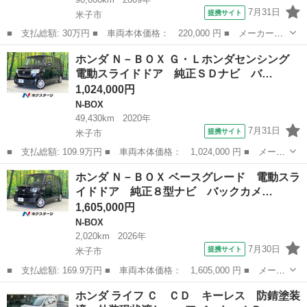
7月31日
提携サイト
米子市
■ 支払総額: 30万円 ■ 車両本体価格： 220,000 円 ■ メーカー
名： ホンダ ■ 車種名： ゼストスパーク ■ グレード名： Ｇ
鳥取
米子市
ゼスト
ホンダ Ｎ－ＢＯＸ Ｇ・Ｌホンダセンシング
新品タイヤ スマートキー ベンチシート ＣＤ ＨＩＤ ■ 排気
電動スライドドア 純正ＳＤナビ バ…
量： 660cc...
1,024,000円
N-BOX
49,430km
2020年
7月31日
提携サイト
米子市
■ 支払総額: 109.9万円 ■ 車両本体価格： 1,024,000 円 ■ メーカ
ー名： ホンダ ■ 車種名： Ｎ－ＢＯＸ ■ グレード名： Ｇ・Ｌ
鳥取
米子市
N-BOX
ホンダ Ｎ－ＢＯＸ ベースグレード 電動スラ
ホンダセンシング 電動スライドドア 純正ＳＤナビ バックカメ
イドドア 純正８型ナビ バックカメ…
ラ 衝突被...
1,605,000円
N-BOX
2,020km
2026年
7月30日
提携サイト
米子市
■ 支払総額: 169.9万円 ■ 車両本体価格： 1,605,000 円 ■ メーカ
ー名： ホンダ ■ 車種名： Ｎ－ＢＯＸ ■ グレード名： ベース
鳥取
米子市
N-BOX
ホンダ ライフ Ｃ ＣＤ キーレス 防錆塗装
グレード 電動スライドドア 純正８型ナビ バックカメラ 衝突被