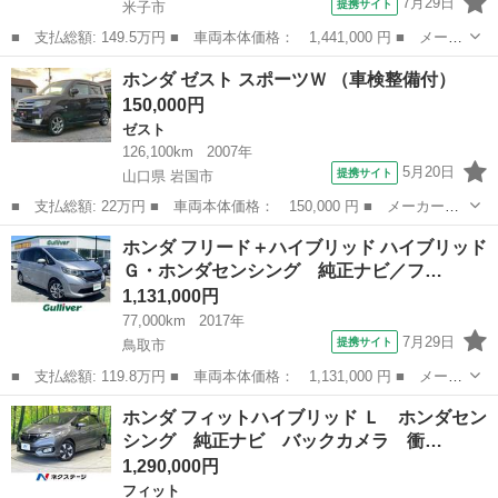
7月29日
提携サイト
米子市
■ 支払総額: 149.5万円 ■ 車両本体価格： 1,441,000 円 ■ メーカ
ー名： ホンダ ■ 車種名： Ｎ－ＢＯＸ ■ グレード名： ベース
鳥取
米子市
N-BOX
ホンダ ゼスト スポーツＷ （車検整備付）
グレード バックカメラ 片側電動スライドドア 障害物センサー
150,000円
アダプテ...
ゼスト
126,100km
2007年
5月20日
提携サイト
山口県 岩国市
■ 支払総額: 22万円 ■ 車両本体価格： 150,000 円 ■ メーカー
名： ホンダ ■ 車種名： ゼスト ■ グレード名： スポーツＷ
山口
岩国市
ゼスト
ホンダ フリード＋ハイブリッド ハイブリッド
■ 排気量： 660cc ■ ドア枚数： 5D ■ ミッション： AT4速 ■...
Ｇ・ホンダセンシング 純正ナビ／フ…
1,131,000円
77,000km
2017年
7月29日
提携サイト
鳥取市
■ 支払総額: 119.8万円 ■ 車両本体価格： 1,131,000 円 ■ メーカ
ー名： ホンダ ■ 車種名： フリード＋ハイブリッド ■ グレード
鳥取
鳥取市
ホンダ
ホンダ フィットハイブリッド Ｌ ホンダセン
名： ハイブリッドＧ・ホンダセンシング 純正ナビ／フルセグ／Ｄ
シング 純正ナビ バックカメラ 衝…
ＶＤ／Ｃ...
1,290,000円
フィット