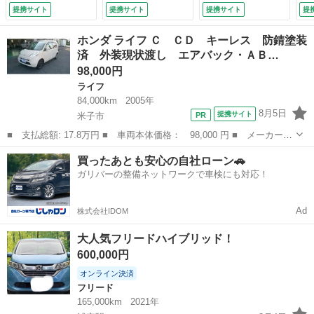
減システム レーダ
ィーラーメンテナン
Ｃ ドラレコ コー
被
提携サイト
提携サイト
提携サイト
提
ークルーズ 電動リ
ス済み車両 保証付
ナーセンサー スマ
Ｅ
アゲート ハーフレ
き （検9.5）
ートキー ＬＥＤヘ
ラ
ホンダ ライフ Ｃ ＣＤ キーレス 防錆塗装
ザーシート コーナ
ッド オートハイビ
ド
済 外装現状渡し エアバック・ＡＢ…
ーセンサー スマー
ーム オートライト
ナ
98,000円
トキー ＬＥＤヘッ
（検9.3）
ド
ド ＥＴＣ２．０
（
ライフ
純正１８インチアル
84,000km
2005年
ミ （検11.7）
8月5日
提携サイト
米子市
■ 支払総額: 17.8万円 ■ 車両本体価格： 98,000 円 ■ メーカー
名： ホンダ ■ 車種名： ライフ ■ グレード名： Ｃ ＣＤ キ
鳥取
米子市
ライフ
車両
買ったあとも安心の自社ローン🚗
ーレス 防錆塗装済 外装現状渡し エアバック・ＡＢＳ・エアコ
ガリバーの整備ネットワークで車検にも対応！
ン・パワステ・パ...
Ad
株式会社IDOM
大人気フリードハイブリッド！
600,000円
オンライン決済
フリード
165,000km
2021年