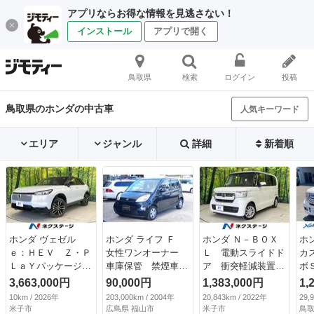
アプリならお得な情報を見逃さない！
インストール
アプリで開く
鳥取県
検索
ログイン
投稿
鳥取県のホンダの中古車
人気キーワード
エリア
ジャンル
詳細
新着順
ホンダ ヴェゼル
ホンダ ライフ Ｆ
ホンダ Ｎ－ＢＯＸ
ホ
ｅ：ＨＥＶ Ｚ・Ｐ
女性ワンオーナー
Ｌ 電動スライドド
カ
ＬａＹパッケージ
車庫保管 禁煙車
ア 衝突軽減装置
ボ
登録済未使用車 純
ＳＴ認定評価車両
禁煙車 純正ナビ
フ
3,663,000円
90,000円
1,383,000円
1,
正９型ナビ 全周囲
ホンダ正規ディーラ
バックカメラ レー
ナ
10km / 2026年
203,000km / 2004年
20,843km / 2022年
29,
カメラ 衝突被害軽
ー認定車 ホンダデ
ダークルーズ ＥＴ
バ
米子市
広島県 福山市
米子市
鳥