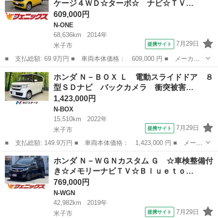
ケージ４ＷＤ☆ターボ☆ ナビ☆ＴＶ…
数： ...
609,000円
N-ONE
68,636km
2014年
7月29日
提携サイト
米子市
■ 支払総額: 69.9万円 ■ 車両本体価格： 609,000 円 ■ メーカー
名： ホンダ ■ 車種名： Ｎ－ＯＮＥ ■ グレード名： プレミア
鳥取
米子市
N-ONE
ホンダ Ｎ－ＢＯＸ Ｌ 電動スライドドア ８
ムツアラーＬパッケージ４ＷＤ☆ターボ☆ ナビ☆ＴＶ☆Ｂｌｕｅｔ
型ＳＤナビ バックカメラ 衝突被害…
ｏｏｔｈ☆バ...
1,423,000円
N-BOX
15,510km
2022年
7月29日
提携サイト
米子市
■ 支払総額: 149.9万円 ■ 車両本体価格： 1,423,000 円 ■ メーカ
ー名： ホンダ ■ 車種名： Ｎ－ＢＯＸ ■ グレード名： Ｌ 電
鳥取
米子市
N-BOX
ホンダ Ｎ－ＷＧＮカスタム Ｇ ☆車検整備付
動スライドドア ８型ＳＤナビ バックカメラ 衝突被害軽減システ
き☆メモリーナビＴＶ☆Ｂｌｕｅｔｏ…
ム レー...
769,000円
N-WGN
42,982km
2019年
7月29日
提携サイト
米子市