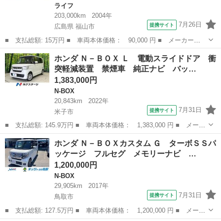
ライフ
203,000km
2004年
7月26日
提携サイト
広島県 福山市
■ 支払総額: 15万円 ■ 車両本体価格： 90,000 円 ■ メーカー
名： ホンダ ■ 車種名： ライフ ■ グレード名： Ｆ 女性ワン
広島
福山市
ライフ
ホンダ Ｎ－ＢＯＸ Ｌ 電動スライドドア 衝
オーナー 車庫保管 禁煙車 ＳＴ認定評価車両 ホンダ正規ディー
突軽減装置 禁煙車 純正ナビ バッ…
ラー認定車 ホンダ...
1,383,000円
N-BOX
20,843km
2022年
7月31日
提携サイト
米子市
■ 支払総額: 145.9万円 ■ 車両本体価格： 1,383,000 円 ■ メーカ
ー名： ホンダ ■ 車種名： Ｎ－ＢＯＸ ■ グレード名： Ｌ 電
鳥取
米子市
N-BOX
ホンダ Ｎ－ＢＯＸカスタム Ｇ ターボＳＳパ
動スライドドア 衝突軽減装置 禁煙車 純正ナビ バックカメラ
ッケージ フルセグ メモリーナビ …
レーダー...
1,200,000円
N-BOX
29,905km
2017年
7月31日
提携サイト
鳥取市
■ 支払総額: 127.5万円 ■ 車両本体価格： 1,200,000 円 ■ メーカ
ー名： ホンダ ■ 車種名： Ｎ－ＢＯＸカスタム ■ グレード