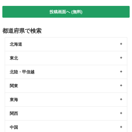
投稿画面へ (無料)
都道府県で検索
北海道
東北
北陸・甲信越
関東
東海
関西
中国