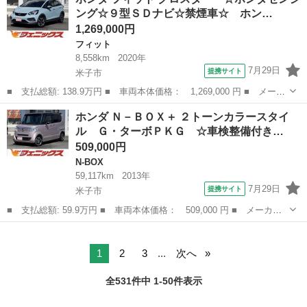
フトアップシート／ポータブルナビ．ＴＶ．Ｂカメラ．純正ＣＤチュ
ング☆９型ＳＤナビ☆禁煙車☆ ホン…
ーナー．ドラ...
1,269,000円
フィット
8,558km
2020年
7月29日
提携サイト
米子市
■ 支払総額: 138.9万円 ■ 車両本体価格： 1,269,000 円 ■ メーカ
ー名： ホンダ ■ 車種名： フィット ■ グレード名： クロスタ
鳥取
米子市
フィット
ホンダ Ｎ－ＢＯＸ＋ ２トーンカラースタイ
ー ☆ホンダセンシング☆９型ＳＤナビ☆禁煙車☆ ホンダセンシン
ル Ｇ・ターボＰＫＧ ☆車検整備付き…
グ☆９型...
509,000円
N-BOX
59,117km
2013年
7月29日
提携サイト
米子市
■ 支払総額: 59.9万円 ■ 車両本体価格： 509,000 円 ■ メーカー
名： ホンダ ■ 車種名： Ｎ－ＢＯＸ＋ ■ グレード名： ２トー
鳥取
米子市
N-BOX
ンカラースタイル Ｇ・ターボＰＫＧ ☆車検整備付き☆ ２トーン
カラー☆ＳＤ...
1
2
3
...
次へ
全531件中 1-50件表示