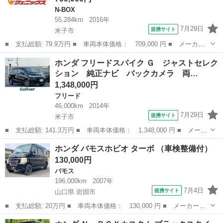
N-BOX
55,284km
2016年
7月29日
提携サイト
米子市
■ 支払総額: 79.9万円 ■ 車両本体価格： 709,000 円 ■ メーカー
名： ホンダ ■ 車種名： Ｎ－ＢＯＸ ■ グレード名： ＧＬパッ
鳥取
米子市
N-BOX
ホンダ フリードスパイク Ｇ ジャストセレク
ケージ☆☆専用オーディオ☆Ｂカメラ☆電動Ｄ☆試乗ＯＫ 専用オー
ション 純正ナビ バックカメラ 両…
ディオ☆バッ...
1,348,000円
フリード
46,000km
2014年
7月29日
提携サイト
米子市
■ 支払総額: 141.3万円 ■ 車両本体価格： 1,348,000 円 ■ メーカ
ー名： ホンダ ■ 車種名： フリードスパイク ■ グレード名：
鳥取
米子市
フリード
ホンダ バモスホビオ ターボ （車検整備付）
Ｇ ジャストセレクション 純正ナビ バックカメラ 両側パワース
130,000円
ライドド...
バモス
196,000km
2007年
7月4日
提携サイト
山口県 岩国市
■ 支払総額: 20万円 ■ 車両本体価格： 130,000 円 ■ メーカー
名： ホンダ ■ 車種名： バモスホビオ ■ グレード名： ターボ
山口
岩国市
バモス