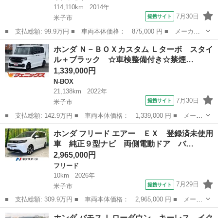
114,110km
2014年
7月30日
提携サイト
米子市
■ 支払総額: 99.9万円 ■ 車両本体価格： 875,000 円 ■ メーカー
名： ホンダ ■ 車種名： オデッセイ ■ グレード名： アブソル
鳥取
米子市
オデッセイ
ホンダ Ｎ－ＢＯＸカスタム Ｌターボ スタイ
ート・ＥＸ 純正ナビ 両側電動スライドドア 衝突軽減装置 禁煙
ル＋ブラック ☆車検整備付き☆禁煙…
車 純正１８...
1,339,000円
N-BOX
21,138km
2022年
7月30日
提携サイト
米子市
■ 支払総額: 142.9万円 ■ 車両本体価格： 1,339,000 円 ■ メーカ
ー名： ホンダ ■ 車種名： Ｎ－ＢＯＸカスタム ■ グレード
鳥取
米子市
N-BOX
ホンダ フリード エアー ＥＸ 登録済未使用
名： Ｌターボ スタイル＋ブラック ☆車検整備付き☆禁煙車☆ナ
車 純正９型ナビ 両側電動ドア バ…
ビ☆ ホンダ...
2,965,000円
フリード
10km
2026年
7月29日
提携サイト
米子市
■ 支払総額: 309.9万円 ■ 車両本体価格： 2,965,000 円 ■ メーカ
ー名： ホンダ ■ 車種名： フリード ■ グレード名： エアー
鳥取
米子市
フリード
ホンダ バモス Ｌローダウン キーレス イク