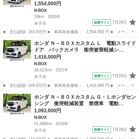
1,554,000円
N-BOX
10km
2026年
7月29日
提携サイト
米子市
■ 支払総額: 164.9万円 ■ 車両本体価格： 1,554,000 円 ■ メーカ
ー名： ホンダ ■ 車種名： Ｎ－ＢＯＸ ■ グレード名： ベース
鳥取
米子市
N-BOX
ホンダ Ｎ－ＢＯＸカスタム Ｌ 電動スライド
グレード 届出済未使用車 電動スライドドア 衝突被害軽減システ
ドア バックカメラ 衝突被害軽減シ…
ム コー...
1,416,000円
N-BOX
26,621km
2021年
7月29日
提携サイト
米子市
■ 支払総額: 149.9万円 ■ 車両本体価格： 1,416,000 円 ■ メーカ
ー名： ホンダ ■ 車種名： Ｎ－ＢＯＸカスタム ■ グレード
鳥取
米子市
N-BOX
ホンダ Ｎ－ＢＯＸカスタム Ｇ・Ｌホンダセン
名： Ｌ 電動スライドドア バックカメラ 衝突被害軽減システ
シング 衝突軽減装置 禁煙車 電動…
ム 禁煙車 ド...
1,093,000円
N-BOX
51,480km
2019年
7月29日
提携サイト
米子市