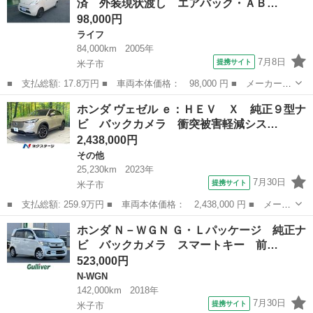
済 外装現状渡し エアバック・ＡＢ…
害軽減シ...
98,000円
ライフ
84,000km
2005年
7月8日
提携サイト
米子市
■ 支払総額: 17.8万円 ■ 車両本体価格： 98,000 円 ■ メーカー
名： ホンダ ■ 車種名： ライフ ■ グレード名： Ｃ ＣＤ キ
鳥取
米子市
ライフ
ホンダ ヴェゼル ｅ：ＨＥＶ Ｘ 純正９型ナ
ーレス 防錆塗装済 外装現状渡し エアバック・ＡＢＳ・エアコ
ビ バックカメラ 衝突被害軽減シス…
ン・パワステ・パ...
2,438,000円
その他
25,230km
2023年
7月30日
提携サイト
米子市
■ 支払総額: 259.9万円 ■ 車両本体価格： 2,438,000 円 ■ メーカ
ー名： ホンダ ■ 車種名： ヴェゼル ■ グレード名： ｅ：ＨＥ
鳥取
米子市
その他
ホンダ Ｎ－ＷＧＮ Ｇ・Ｌパッケージ 純正ナ
Ｖ Ｘ 純正９型ナビ バックカメラ 衝突被害軽減システム レー
ビ バックカメラ スマートキー 前…
ダークル...
523,000円
N-WGN
142,000km
2018年
7月30日
提携サイト
米子市