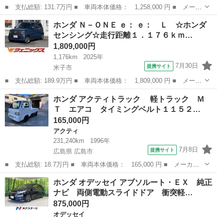
■ 支払総額: 131.7万円 ■ 車両本体価格： 1,258,000 円 ■ メーカ
ー名： ホンダ ■ 車種名： Ｎ－ＷＧＮカスタム ■ グレード
鳥取
鳥取市
N-WGN
ホンダ Ｎ－ＯＮＥ ｅ： ｅ： Ｌ ☆ホンダ
名： Ｌホンダセンシング 認定中古車１年保証付 ＶＸＭ－１９４
センシング☆走行距離１．１７６ｋｍ…
Ｃｉ ナビス...
1,809,000円
1,176km
2025年
7月30日
提携サイト
米子市
■ 支払総額: 189.9万円 ■ 車両本体価格： 1,809,000 円 ■ メーカ
ー名： ホンダ ■ 車種名： Ｎ－ＯＮＥ ｅ： ■ グレード名：
鳥取
米子市
ホンダ
ホンダ アクティトラック 軽トラック Ｍ
ｅ： Ｌ ☆ホンダセンシング☆走行距離１．１７６ｋｍ☆ 満充電
Ｔ エアコ タイミングベルト１１５２…
２９５Ｋ...
165,000円
アクティ
231,240km
1996年
7月8日
提携サイト
広島県 広島市
■ 支払総額: 18.7万円 ■ 車両本体価格： 165,000 円 ■ メーカー
名： ホンダ ■ 車種名： アクティトラック ■ グレード名：
広島
広島市
アクティ
ホンダ オデッセイ アブソルート・ＥＸ 純正
軽トラック ＭＴ エアコ タイミングベルト１１５２７５ｋｍ交
ナビ 両側電動スライドドア 衝突軽…
換・２１２７７...
875,000円
オデッセイ