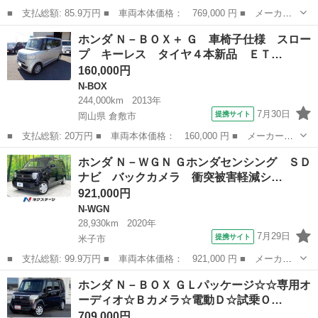
■ 支払総額: 85.9万円 ■ 車両本体価格： 769,000 円 ■ メーカー
名： ホンダ ■ 車種名： Ｎ－ＷＧＮカスタム ■ グレード名：
鳥取
米子市
N-WGN
ホンダ Ｎ－ＢＯＸ＋ Ｇ 車椅子仕様 スロー
Ｇ ☆車検整備付き☆メモリーナビＴＶ☆Ｂｌｕｅｔｏｏｔｈ☆ メ
プ キーレス タイヤ４本新品 ＥＴ…
モリーナビＴ...
160,000円
N-BOX
244,000km
2013年
7月30日
提携サイト
岡山県 倉敷市
■ 支払総額: 20万円 ■ 車両本体価格： 160,000 円 ■ メーカー
名： ホンダ ■ 車種名： Ｎ－ＢＯＸ＋ ■ グレード名： Ｇ 車
岡山
倉敷市
N-BOX
ホンダ Ｎ－ＷＧＮ Ｇホンダセンシング ＳＤ
椅子仕様 スロープ キーレス タイヤ４本新品 ＥＴＣ 両側スラ
ナビ バックカメラ 衝突被害軽減シ…
イドドア ■ 排...
921,000円
N-WGN
28,930km
2020年
7月29日
提携サイト
米子市
■ 支払総額: 99.9万円 ■ 車両本体価格： 921,000 円 ■ メーカー
名： ホンダ ■ 車種名： Ｎ－ＷＧＮ ■ グレード名： Ｇホンダ
鳥取
米子市
N-WGN
ホンダ Ｎ－ＢＯＸ ＧＬパッケージ☆☆専用オ
センシング ＳＤナビ バックカメラ 衝突被害軽減システム 禁煙
ーディオ☆Ｂカメラ☆電動Ｄ☆試乗Ｏ…
車 ドラレコ...
709,000円