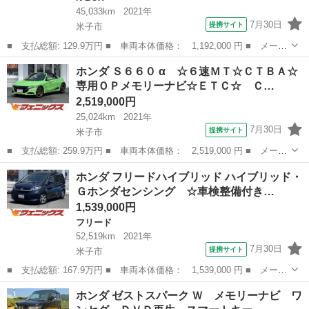
45,033km
2021年
7月30日
提携サイト
米子市
■ 支払総額: 129.9万円 ■ 車両本体価格： 1,192,000 円 ■ メーカ
ー名： ホンダ ■ 車種名： Ｎ－ＢＯＸ ■ グレード名： Ｌ・タ
鳥取
米子市
N-BOX
ホンダ Ｓ６６０ α ☆６速ＭＴ☆ＣＴＢＡ☆
ーボ ターボ 両側電動ドア ＳＤナビ バックカメラ 衝突被害軽
専用ＯＰメモリーナビ☆ＥＴＣ☆ Ｃ…
減システ...
2,519,000円
25,024km
2021年
7月30日
提携サイト
米子市
■ 支払総額: 259.9万円 ■ 車両本体価格： 2,519,000 円 ■ メーカ
ー名： ホンダ ■ 車種名： Ｓ６６０ ■ グレード名： α ☆６速
鳥取
米子市
ホンダ
ホンダ フリードハイブリッド ハイブリッド・
ＭＴ☆ＣＴＢＡ☆専用ＯＰメモリーナビ☆ＥＴＣ☆ ＣＴＢＡ☆無限
Ｇホンダセンシング ☆車検整備付き…
スポー...
1,539,000円
フリード
52,519km
2021年
7月30日
提携サイト
米子市
■ 支払総額: 167.9万円 ■ 車両本体価格： 1,539,000 円 ■ メーカ
ー名： ホンダ ■ 車種名： フリードハイブリッド ■ グレード
鳥取
米子市
フリード
ホンダ ゼストスパーク Ｗ メモリーナビ ワ
名： ハイブリッド・Ｇホンダセンシング ☆車検整備付き☆禁煙車