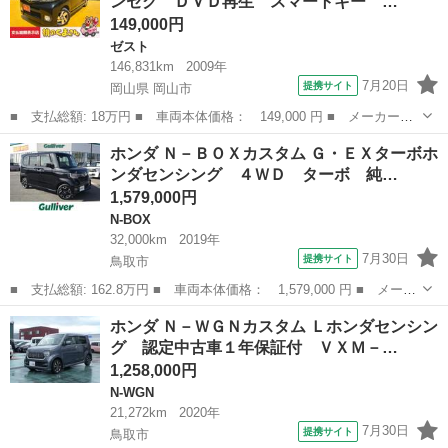
ンセグ ＤＶＤ再生 スマートキー …
☆ ホンダ...
149,000円
ゼスト
146,831km
2009年
7月20日
提携サイト
岡山県 岡山市
■ 支払総額: 18万円 ■ 車両本体価格： 149,000 円 ■ メーカー
名： ホンダ ■ 車種名： ゼストスパーク ■ グレード名： Ｗ
岡山
岡山市
ゼスト
ホンダ Ｎ－ＢＯＸカスタム Ｇ・ＥＸターボホ
メモリーナビ ワンセグ ＤＶＤ再生 スマートキー オートエアコ
ンダセンシング ４ＷＤ ターボ 純…
ン ＥＴＣ アル...
1,579,000円
N-BOX
32,000km
2019年
7月30日
提携サイト
鳥取市
■ 支払総額: 162.8万円 ■ 車両本体価格： 1,579,000 円 ■ メーカ
ー名： ホンダ ■ 車種名： Ｎ－ＢＯＸカスタム ■ グレード
鳥取
鳥取市
N-BOX
ホンダ Ｎ－ＷＧＮカスタム Ｌホンダセンシン
名： Ｇ・ＥＸターボホンダセンシング ４ＷＤ ターボ 純正ナビ
グ 認定中古車１年保証付 ＶＸＭ－…
／フルセグ／...
1,258,000円
N-WGN
21,272km
2020年
7月30日
提携サイト
鳥取市