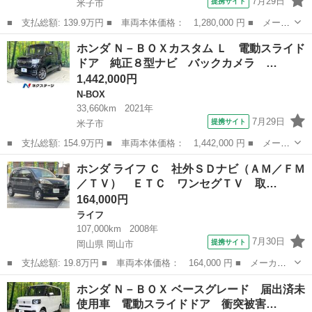
7月29日
提携サイト
米子市
■ 支払総額: 139.9万円 ■ 車両本体価格： 1,280,000 円 ■ メーカ
ー名： ホンダ ■ 車種名： ヴェゼル ■ グレード名： ハイブリ
鳥取
米子市
その他
ホンダ Ｎ－ＢＯＸカスタム Ｌ 電動スライド
ッドＲＳ・ホンダセンシング 純正８型ナビ バックカメラ 禁煙
ドア 純正８型ナビ バックカメラ …
車 ハーフ...
1,442,000円
N-BOX
33,660km
2021年
7月29日
提携サイト
米子市
■ 支払総額: 154.9万円 ■ 車両本体価格： 1,442,000 円 ■ メーカ
ー名： ホンダ ■ 車種名： Ｎ－ＢＯＸカスタム ■ グレード
鳥取
米子市
N-BOX
ホンダ ライフ Ｃ 社外ＳＤナビ（ＡＭ／ＦＭ
名： Ｌ 電動スライドドア 純正８型ナビ バックカメラ 衝突被
／ＴＶ） ＥＴＣ ワンセグＴＶ 取…
害軽減システ...
164,000円
ライフ
107,000km
2008年
7月30日
提携サイト
岡山県 岡山市
■ 支払総額: 19.8万円 ■ 車両本体価格： 164,000 円 ■ メーカー
名： ホンダ ■ 車種名： ライフ ■ グレード名： Ｃ 社外ＳＤ
岡山
岡山市
ライフ
ホンダ Ｎ－ＢＯＸ ベースグレード 届出済未
ナビ（ＡＭ／ＦＭ／ＴＶ） ＥＴＣ ワンセグＴＶ 取扱説明書 保
使用車 電動スライドドア 衝突被害…
証書 ハロゲ...