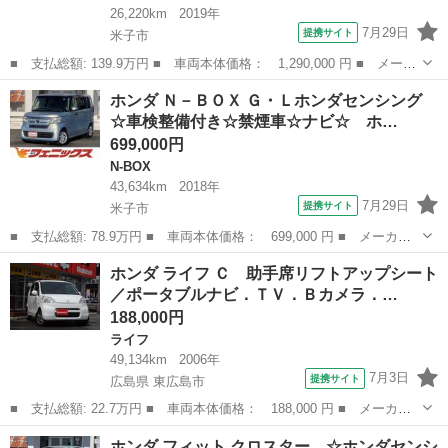
26,220km
2019年
7月29日
提携サイト
米子市
■ 支払総額: 139.9万円 ■ 車両本体価格： 1,290,000 円 ■ メーカ
ー名： ホンダ ■ 車種名： フィットハイブリッド ■ グレード
鳥取
米子市
フィット
ホンダ Ｎ－ＢＯＸ Ｇ・Ｌホンダセンシング
名： Ｌ ホンダセンシング 純正ナビ バックカメラ 衝突被害軽
☆車検整備付き☆禁煙車☆ナビ☆ ホ…
減システム...
699,000円
N-BOX
43,634km
2018年
7月29日
提携サイト
米子市
■ 支払総額: 78.9万円 ■ 車両本体価格： 699,000 円 ■ メーカー
名： ホンダ ■ 車種名： Ｎ－ＢＯＸ ■ グレード名： Ｇ・Ｌホ
鳥取
米子市
N-BOX
ホンダ ライフ Ｃ 助手席リフトアップシート
ンダセンシング ☆車検整備付き☆禁煙車☆ナビ☆ ホンダセンシン
／ポータブルナビ．ＴＶ．Ｂカメラ．…
グ☆メモリー...
188,000円
ライフ
49,134km
2006年
7月3日
提携サイト
広島県 東広島市
■ 支払総額: 22.7万円 ■ 車両本体価格： 188,000 円 ■ メーカー
名： ホンダ ■ 車種名： ライフ ■ グレード名： Ｃ 助手席リ
広島
東広島市
ライフ
ホンダ フィット クロスター ☆ホンダセンシ