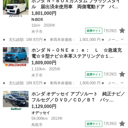
ホンダ Ｎ－ＢＯＸカスタム ブラックスタイ
■ 排気量： 660cc ■ ドア枚数： 5D ■ ミッション： AT4速 ...
ル 届出済未使用車 両側電動ドア バ…
1,801,000円
N-BOX
11km
2026年
7月29日
提携サイト
米子市
■ 支払総額: 189.9万円 ■ 車両本体価格： 1,801,000 円 ■ メーカ
ー名： ホンダ ■ 車種名： Ｎ－ＢＯＸカスタム ■ グレード
鳥取
米子市
N-BOX
ホンダ Ｎ－ＯＮＥ ｅ： ｅ： Ｌ ☆急速充
名： ブラックスタイル 届出済未使用車 両側電動ドア バックカ
電☆９型ナビ☆本革ステアリング☆１…
メラ 衝突被...
1,809,000円
1,110km
2025年
7月29日
提携サイト
米子市
■ 支払総額: 189.9万円 ■ 車両本体価格： 1,809,000 円 ■ メーカ
ー名： ホンダ ■ 車種名： Ｎ－ＯＮＥ ｅ： ■ グレード名：
鳥取
米子市
ホンダ
ホンダ オデッセイ アブソルート 純正ナビ／
ｅ： Ｌ ☆急速充電☆９型ナビ☆本革ステアリング☆１４ＡＷ☆
フルセグ／ＤＶＤ／ＣＤ／ＢＴ バッ…
満充電２...
1,129,000円
オデッセイ
59,000km
2013年
7月29日
提携サイト
鳥取市