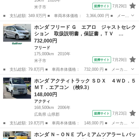
10km
2026年
7月29日
提携サイト
米子市
■ 支払総額: 349.9万円 ■ 車両本体価格： 3,366,000 円 ■ メーカ
ー名： ホンダ ■ 車種名： ヴェゼル ■ グレード名： ｅ：ＨＥ
鳥取
米子市
その他
ホンダ フリード Ｇ エアロ ジャストセレク
Ｖ Ｚ 全周囲カメラ 衝突被害軽減システム 禁煙車 電動リアゲ
ション 取扱説明書，保証書，ＴＶ …
ート ハ...
732,000円
フリード
175,000km
2010年
7月29日
提携サイト
米子市
■ 支払総額: 79.8万円 ■ 車両本体価格： 732,000 円 ■ メーカー
名： ホンダ ■ 車種名： フリード ■ グレード名： Ｇ エア
鳥取
米子市
フリード
ホンダ アクティトラック ＳＤＸ ４ＷＤ．５
ロ ジャストセレクション 取扱説明書，保証書，ＴＶ Ｂｌｕｅｔ
ＭＴ．エアコン （検9.3）
ｏｏｔｈ ＣＤ...
148,000円
アクティ
168,500km
2006年
7月23日
提携サイト
広島県 山県郡
■ 支払総額: 19.8万円 ■ 車両本体価格： 148,000 円 ■ メーカー
名： ホンダ ■ 車種名： アクティトラック ■ グレード名： Ｓ
広島
山県郡
アクティ
ホンダ Ｎ－ＯＮＥ プレミアムツアラーＬパッ
ＤＸ ４ＷＤ．５ＭＴ．エアコン ■ 排気量： 660cc ■ ドア枚