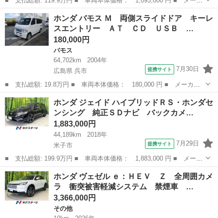
■ 支払総額: 119.9万円 ■ 車両本体価格： 1,093,000 円 ■ メーカ
ー名： ホンダ ■ 車種名： Ｎ－ＢＯＸカスタム ■ グレード
鳥取
米子市
N-BOX
ホンダ バモス Ｍ 両側スライドドア キーレ
名： Ｇ・Ｌホンダセンシング 衝突軽減装置 禁煙車 電動スライ
スエントリー ＡＴ ＣＤ ＵＳＢ …
ドドア 純正...
180,000円
バモス
64,702km
2004年
7月30日
提携サイト
広島県 呉市
■ 支払総額: 19.8万円 ■ 車両本体価格： 180,000 円 ■ メーカー
名： ホンダ ■ 車種名： バモス ■ グレード名： Ｍ 両側スラ
広島
呉市
バモス
ホンダ ジェイド ハイブリッドＲＳ・ホンダセ
イドドア キーレスエントリー ＡＴ ＣＤ ＵＳＢ アルミホイー
ンシング 純正ＳＤナビ バックカメ…
ル 衝突安全...
1,883,000円
44,189km
2018年
7月29日
提携サイト
米子市
■ 支払総額: 199.9万円 ■ 車両本体価格： 1,883,000 円 ■ メーカ
ー名： ホンダ ■ 車種名： ジェイド ■ グレード名： ハイブリ
鳥取
米子市
ホンダ
ホンダ ヴェゼル ｅ：ＨＥＶ Ｚ 全周囲カメ
ッドＲＳ・ホンダセンシング 純正ＳＤナビ バックカメラ 衝突被
ラ 衝突被害軽減システム 禁煙車 …
害軽減シ...
3,366,000円
その他