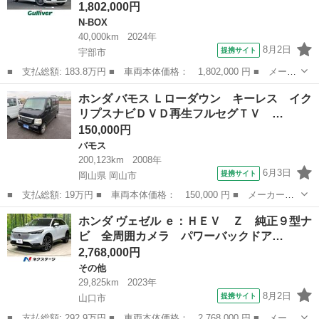
1,802,000円
N-BOX
40,000km
2024年
8月2日
提携サイト
宇部市
■ 支払総額: 183.8万円 ■ 車両本体価格： 1,802,000 円 ■ メーカ
ー名： ホンダ ■ 車種名： Ｎ－ＢＯＸカスタム ■ グレード
山口
宇部市
N-BOX
ホンダ バモス Ｌローダウン キーレス イク
名： ターボ ターボ 純正９型ナビ フルセグ 両側パワスラ バ
リプスナビＤＶＤ再生フルセグＴＶ …
ックカメラ ...
150,000円
バモス
200,123km
2008年
6月3日
提携サイト
岡山県 岡山市
■ 支払総額: 19万円 ■ 車両本体価格： 150,000 円 ■ メーカー
名： ホンダ ■ 車種名： バモス ■ グレード名： Ｌローダウ
岡山
岡山市
バモス
ホンダ ヴェゼル ｅ：ＨＥＶ Ｚ 純正９型ナ
ン キーレス イクリプスナビＤＶＤ再生フルセグＴＶ ＥＴＣ 純
ビ 全周囲カメラ パワーバックドア…
正アルミ Ｗエアバ...
2,768,000円
その他
29,825km
2023年
8月2日
提携サイト
山口市
■ 支払総額: 292.9万円 ■ 車両本体価格： 2,768,000 円 ■ メーカ