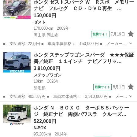
ホンダ ゼストスパーク Ｗ Ｒスポ メモリー
名： Ｌ・ターボ 純正ナビ バックカメラ シートヒーター ホン
ナビ フルセグ ＣＤ・ＤＶＤ再生 …
ダセンシング...
150,000円
ゼスト
170,000km
2009年
7月19日
提携サイト
岡山県 岡山市
■ 支払総額: 22万円 ■ 車両本体価格： 150,000 円 ■ メーカー
名： ホンダ ■ 車種名： ゼストスパーク ■ グレード名： Ｗ
岡山
岡山市
ゼスト
ホンダ ステップワゴン スパーダ ★★★保証
Ｒスポ メモリーナビ フルセグ ＣＤ・ＤＶＤ再生 ＥＴＣ オー
書／純正 １１インチ ナビ／フリッ…
トエアコン パワ...
3,910,000円
ステップワゴン
10km
2026年
8月1日
提携サイト
熊毛郡
■ 支払総額: 403.8万円 ■ 車両本体価格： 3,910,000 円 ■ メーカ
ー名： ホンダ ■ 車種名： ステップワゴン ■ グレード名： ス
山口
熊毛郡
ステップワゴン
ホンダ Ｎ－ＢＯＸ Ｇ ターボＳＳパッケー
パーダ ★★★保証書／純正 １１インチ ナビ／フリップダウンモ
ジ 純正ナビ 両側パワスラ クルーズ…
ニター ...
522,000円
N-BOX
95,205km
2014年