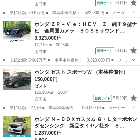
8月1日
提携サイト
山口市
■ 支払総額: 59.9万円 ■ 車両本体価格： 522,000 円 ■ メーカー
名： ホンダ ■ 車種名： Ｎ－ＢＯＸ ■ グレード名： Ｇ ター
山口
山口市
N-BOX
ホンダ ＺＲ－Ｖ ｅ：ＨＥＶ Ｚ 純正９型ナ
ボＳＳパッケージ 純正ナビ 両側パワスラ クルーズコントロー
ビ 全周囲カメラ ＢＯＳＥサウンド…
ル ＨＩＤヘッ...
3,323,000円
17,710km
2023年
8月1日
提携サイト
山口市
■ 支払総額: 349.9万円 ■ 車両本体価格： 3,323,000 円 ■ メーカ
ー名： ホンダ ■ 車種名： ＺＲ－Ｖ ■ グレード名： ｅ：ＨＥ
山口
山口市
ホンダ
ホンダ ゼスト スポーツＷ （車検整備付）
Ｖ Ｚ 純正９型ナビ 全周囲カメラ ＢＯＳＥサウンドシステム
150,000円
パワーバ...
ゼスト
126,100km
2007年
5月20日
提携サイト
岩国市
■ 支払総額: 22万円 ■ 車両本体価格： 150,000 円 ■ メーカー
名： ホンダ ■ 車種名： ゼスト ■ グレード名： スポーツＷ
山口
岩国市
ゼスト
ホンダ Ｎ－ＢＯＸカスタム Ｇ・Ｌターボホン
■ 排気量： 660cc ■ ドア枚数： 5D ■ ミッション： AT4速 ■...
ダセンシング 新品タイヤ／社外 ８…
1,287,000円
N-BOX