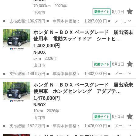
70,000km
2020年
8月1日
提携サイト
下松市
■ 支払総額: 136.9万円 ■ 車両本体価格： 1,287,000 円 ■ メーカ
ー名： ホンダ ■ 車種名： Ｎ－ＢＯＸカスタム ■ グレード
山口
下松市
N-BOX
ホンダ Ｎ－ＢＯＸ ベースグレード 届出済未
名： Ｇ・Ｌターボホンダセンシング 新品タイヤ／社外 ８イン
使用車 電動スライドドア シートヒ…
チ ＳＤナビ／...
1,402,000円
N-BOX
5km
2026年
8月1日
提携サイト
山口市
■ 支払総額: 149.9万円 ■ 車両本体価格： 1,402,000 円 ■ メーカ
ー名： ホンダ ■ 車種名： Ｎ－ＢＯＸ ■ グレード名： ベース
山口
山口市
N-BOX
ホンダ Ｎ－ＢＯＸ ベースグレード 届出済未
グレード 届出済未使用車 電動スライドドア シートヒーター ホ
使用車 ホンダセンシング アダプテ…
ンダセン...
1,476,000円
N-BOX
10km
2026年
8月1日
提携サイト
山口市
■ 支払総額: 157.2万円 ■ 車両本体価格： 1,476,000 円 ■ メーカ
ー名： ホンダ ■ 車種名： Ｎ－ＢＯＸ ■ グレード名： ベース
山口
山口市
N-BOX