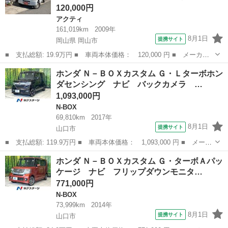
120,000円
アクティ
161,019km
2009年
8月1日
提携サイト
岡山県 岡山市
■ 支払総額: 19.9万円 ■ 車両本体価格： 120,000 円 ■ メーカー
名： ホンダ ■ 車種名： アクティトラック ■ グレード名： ベ
岡山
岡山市
アクティ
ホンダ Ｎ－ＢＯＸカスタム Ｇ・Ｌターボホン
ースグレード ５速ＭＴ エアコン パワーステアリング 運転席エ
ダセンシング ナビ バックカメラ …
アバッグ ■...
1,093,000円
N-BOX
69,810km
2017年
8月1日
提携サイト
山口市
■ 支払総額: 119.9万円 ■ 車両本体価格： 1,093,000 円 ■ メーカ
ー名： ホンダ ■ 車種名： Ｎ－ＢＯＸカスタム ■ グレード
山口
山口市
N-BOX
ホンダ Ｎ－ＢＯＸカスタム Ｇ・ターボＡパッ
名： Ｇ・Ｌターボホンダセンシング ナビ バックカメラ 両側パ
ケージ ナビ フリップダウンモニタ…
ワスラ ホン...
771,000円
N-BOX
73,999km
2014年
8月1日
提携サイト
山口市