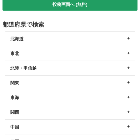
投稿画面へ (無料)
都道府県で検索
北海道
東北
北陸・甲信越
関東
東海
関西
中国