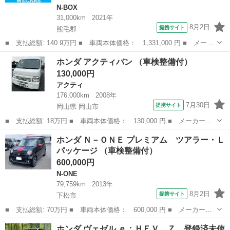
N-BOX
31,000km
2021年
8月2日
提携サイト
熊毛郡
■ 支払総額: 140.9万円 ■ 車両本体価格： 1,331,000 円 ■ メーカ
ー名： ホンダ ■ 車種名： Ｎ－ＢＯＸ ■ グレード名： Ｌ 新
山口
熊毛郡
N-BOX
ホンダ アクティバン （車検整備付）
品タイヤ／保証書／純正 ＳＤナビ／ホンダセンシング／電動スライ
130,000円
ドドア／...
アクティ
176,000km
2008年
7月30日
提携サイト
岡山県 岡山市
■ 支払総額: 18万円 ■ 車両本体価格： 130,000 円 ■ メーカー
名： ホンダ ■ 車種名： アクティバン ■ グレード名： ■ 排
岡山
岡山市
アクティ
ホンダ Ｎ－ＯＮＥ プレミアム ツアラー・Ｌ
気量： 660cc ■ ドア枚数： 5D ■ ミッション： インパネAT ■...
パッケージ （車検整備付）
600,000円
N-ONE
79,759km
2013年
8月2日
提携サイト
下松市
■ 支払総額: 70万円 ■ 車両本体価格： 600,000 円 ■ メーカー
名： ホンダ ■ 車種名： Ｎ－ＯＮＥ ■ グレード名： プレミア
山口
下松市
N-ONE
ホンダ ヴェゼル ｅ：ＨＥＶ Ｚ 登録済未使