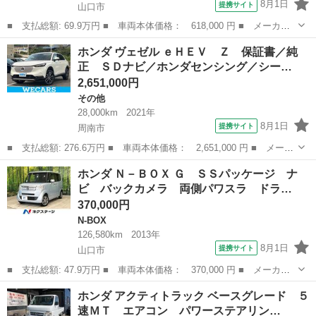
8月1日
提携サイト
山口市
■ 支払総額: 69.9万円 ■ 車両本体価格： 618,000 円 ■ メーカー
名： ホンダ ■ 車種名： Ｎ－ＢＯＸ ■ グレード名： Ｇ・Ｌホ
山口
山口市
N-BOX
ホンダ ヴェゼル ｅＨＥＶ Ｚ 保証書／純
ンダセンシング 純正８型ナビ バックカメラ 電動スライドドア
正 ＳＤナビ／ホンダセンシング／シー…
ホンダセンシ...
2,651,000円
その他
28,000km
2021年
8月1日
提携サイト
周南市
■ 支払総額: 276.6万円 ■ 車両本体価格： 2,651,000 円 ■ メーカ
ー名： ホンダ ■ 車種名： ヴェゼル ■ グレード名： ｅＨＥ
山口
周南市
その他
ホンダ Ｎ－ＢＯＸ Ｇ ＳＳパッケージ ナ
Ｖ Ｚ 保証書／純正 ＳＤナビ／ホンダセンシング／シートヒータ
ビ バックカメラ 両側パワスラ ドラ…
ー／車線逸...
370,000円
N-BOX
126,580km
2013年
8月1日
提携サイト
山口市
■ 支払総額: 47.9万円 ■ 車両本体価格： 370,000 円 ■ メーカー
名： ホンダ ■ 車種名： Ｎ－ＢＯＸ ■ グレード名： Ｇ ＳＳ
山口
山口市
N-BOX
ホンダ アクティトラック ベースグレード ５
パッケージ ナビ バックカメラ 両側パワスラ ドラレコ スマー
速ＭＴ エアコン パワーステアリン…
トキー ＥＴ...