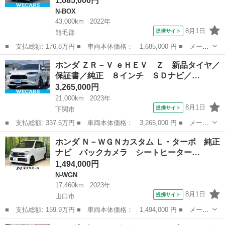
1,685,000円
N-BOX
43,000km
2022年
8月1日
提携サイト
熊毛郡
■ 支払総額: 176.8万円 ■ 車両本体価格： 1,685,000 円 ■ メーカ
ー名： ホンダ ■ 車種名： Ｎ－ＢＯＸカスタム ■ グレード
山口
熊毛郡
N-BOX
ホンダ ＺＲ－Ｖ ｅＨＥＶ Ｚ 新品タイヤ／
名： Ｌ・ターボスタイルプラスブラック 新品タイヤ／保証書／純
保証書／純正 ８インチ ＳＤナビ／…
正 ８インチ...
3,265,000円
21,000km
2023年
8月1日
提携サイト
下関市
■ 支払総額: 337.5万円 ■ 車両本体価格： 3,265,000 円 ■ メーカ
ー名： ホンダ ■ 車種名： ＺＲ－Ｖ ■ グレード名： ｅＨＥ
山口
下関市
ホンダ
ホンダ Ｎ－ＷＧＮカスタム Ｌ・ターボ 純正
Ｖ Ｚ 新品タイヤ／保証書／純正 ８インチ ＳＤナビ／ホンダセ
ナビ バックカメラ シートヒーター…
ンシング／...
1,494,000円
N-WGN
17,460km
2023年
8月1日
提携サイト
山口市
■ 支払総額: 159.9万円 ■ 車両本体価格： 1,494,000 円 ■ メーカ
ー名： ホンダ ■ 車種名： Ｎ－ＷＧＮカスタム ■ グレード
山口
山口市
N-WGN