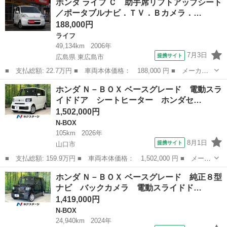
ホンダ ライフ Ｃ 助手席リフトアップシート
グレード 届出済未使用車 ホンダセンシング アダプティブクルー
／ポータブルナビ．ＴＶ．Ｂカメラ．…
ズ 電動...
188,000円
ライフ
49,134km
2006年
7月3日
提携サイト
広島県 東広島市
■ 支払総額: 22.7万円 ■ 車両本体価格： 188,000 円 ■ メーカー
名： ホンダ ■ 車種名： ライフ ■ グレード名： Ｃ 助手席リ
広島
東広島市
ライフ
ホンダ Ｎ－ＢＯＸ ベースグレード 電動スラ
フトアップシート／ポータブルナビ．ＴＶ．Ｂカメラ．純正ＣＤチュ
イドドア シートヒーター ホンダセ…
ーナー．ドラ...
1,502,000円
N-BOX
105km
2026年
8月1日
提携サイト
山口市
■ 支払総額: 159.9万円 ■ 車両本体価格： 1,502,000 円 ■ メーカ
ー名： ホンダ ■ 車種名： Ｎ－ＢＯＸ ■ グレード名： ベース
山口
山口市
N-BOX
ホンダ Ｎ－ＢＯＸ ベースグレード 純正８型
グレード 電動スライドドア シートヒーター ホンダセンシング
ナビ バックカメラ 電動スライドド…
アダプテ...
1,419,000円
N-BOX
24,940km
2024年