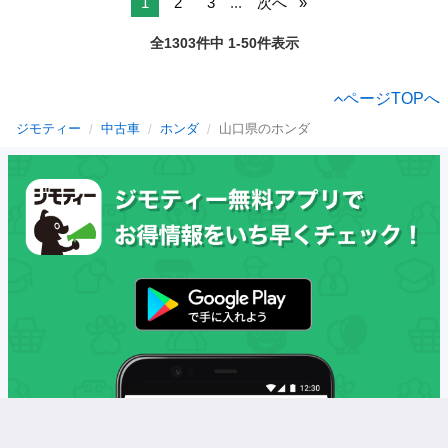
1
2
3
...
次へ
全1303件中 1-50件表示
ページTOPへ
ジモティー
中古車
ホンダ
山口県のホンダ