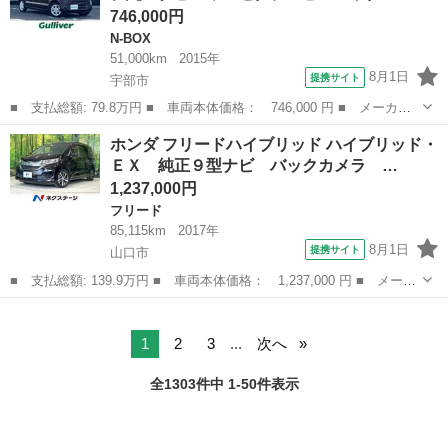
746,000円
N-BOX
51,000km
2015年
8月1日
提携サイト
宇部市
■ 支払総額: 79.8万円 ■ 車両本体価格： 746,000 円 ■ メーカー
名： ホンダ ■ 車種名： Ｎ－ＢＯＸ ■ グレード名： Ｇ・Ｌパ
山口
宇部市
N-BOX
ホンダ フリードハイブリッド ハイブリッド・
ッケージ ７インチ純正ナビ ワンセグテレビ バックカメラ ＥＴ
ＥＸ 純正９型ナビ バックカメラ …
Ｃ スマート...
1,237,000円
フリード
85,115km
2017年
8月1日
提携サイト
山口市
■ 支払総額: 139.9万円 ■ 車両本体価格： 1,237,000 円 ■ メーカ
ー名： ホンダ ■ 車種名： フリードハイブリッド ■ グレード
山口
山口市
フリード
名： ハイブリッド・ＥＸ 純正９型ナビ バックカメラ 両側パワ
スラ シー...
1
2
3
...
次へ
全1303件中 1-50件表示