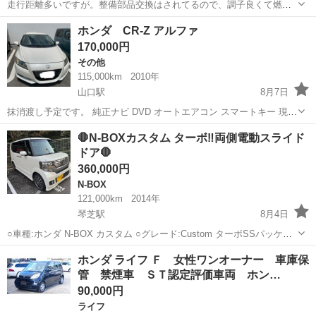
走行距離多いですが。整備部品交換はされてるので、調子良くて燃費
は良いと思います。走行距離使うので増えます。
山口
防府市
防府駅
その他
ホンダ CR-Z アルファ
170,000円
その他
115,000km
2010年
山口駅
8月7日
抹消渡し予定です。 純正ナビ DVD オートエアコン スマートキー 現在
不具合ありません。 諸費用はリサイクルと自動車税月割り9月〜お願
山口
山口市
山口駅
その他
🛑N-BOXカスタム ターボ‼️両側電動スライド
いします。
ドア🛑
360,000円
N-BOX
121,000km
2014年
琴芝駅
8月4日
○車種:ホンダ N-BOX カスタム ○グレード:Custom ターボSSパッケー
ジ ○色: パールホワイト ◯年式:平成26年5月 ○駆動:FF ○車検:令和9
山口
宇部市
琴芝駅
N-BOX
ホンダ ライフ Ｆ 女性ワンオーナー 車庫保
年6月2日 ○走行距離 :1210...
管 禁煙車 ＳＴ認定評価車両 ホン…
90,000円
ライフ