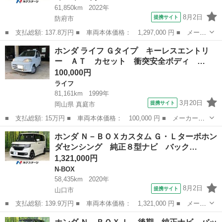
61,850km
2022年
8月2日
提携サイト
防府市
■ 支払総額: 137.8万円 ■ 車両本体価格： 1,297,000 円 ■ メーカ
ー名： ホンダ ■ 車種名： Ｎ－ＶＡＮ＋スタイル ■ グレード
山口
防府市
ホンダ
ホンダ ライフ Ｇタイプ キーレスエントリ
名： ファン・ターボ 禁煙車 純正８インチＳＤナビ バックカメ
ー ＡＴ カセット 衝突安全ボディ …
ラ 衝突被...
100,000円
ライフ
81,161km
1999年
3月20日
提携サイト
岡山県 真庭市
■ 支払総額: 15万円 ■ 車両本体価格： 100,000 円 ■ メーカー
名： ホンダ ■ 車種名： ライフ ■ グレード名： Ｇタイプ キ
岡山
真庭市
ライフ
ホンダ Ｎ－ＢＯＸカスタム Ｇ・Ｌターボホン
ーレスエントリー ＡＴ カセット 衝突安全ボディ エアコン ■
ダセンシング 純正８型ナビ バック…
排気量： 66...
1,321,000円
N-BOX
58,435km
2020年
8月2日
提携サイト
山口市
■ 支払総額: 139.9万円 ■ 車両本体価格： 1,321,000 円 ■ メーカ
ー名： ホンダ ■ 車種名： Ｎ－ＢＯＸカスタム ■ グレード
山口
山口市
N-BOX