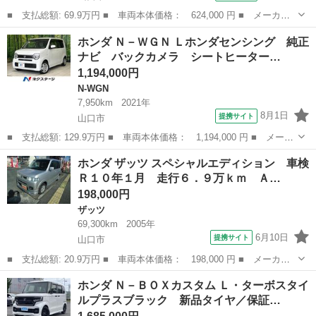
■ 支払総額: 69.9万円 ■ 車両本体価格： 624,000 円 ■ メーカー
名： ホンダ ■ 車種名： Ｎ－ＯＮＥ ■ グレード名： スタンダ
山口
山口市
N-ONE
ホンダ Ｎ－ＷＧＮ Ｌホンダセンシング 純正
ード 純正ナビ シティブレーキアクティブシステム ドラレコ Ｅ
ナビ バックカメラ シートヒーター…
ＴＣ スマー...
1,194,000円
N-WGN
7,950km
2021年
8月1日
提携サイト
山口市
■ 支払総額: 129.9万円 ■ 車両本体価格： 1,194,000 円 ■ メーカ
ー名： ホンダ ■ 車種名： Ｎ－ＷＧＮ ■ グレード名： Ｌホン
山口
山口市
N-WGN
ホンダ ザッツ スペシャルエディション 車検
ダセンシング 純正ナビ バックカメラ シートヒーター ホンダセ
Ｒ１０年１月 走行６．９万ｋｍ Ａ…
ンシング...
198,000円
ザッツ
69,300km
2005年
6月10日
提携サイト
山口市
■ 支払総額: 20.9万円 ■ 車両本体価格： 198,000 円 ■ メーカー
名： ホンダ ■ 車種名： ザッツ ■ グレード名： スペシャルエ
山口
山口市
ザッツ
ホンダ Ｎ－ＢＯＸカスタム Ｌ・ターボスタイ
ディション 車検Ｒ１０年１月 走行６．９万ｋｍ ＡＴ エアコ
ルプラスブラック 新品タイヤ／保証…
ン ＣＤ ■ ...