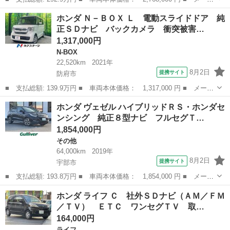
ー名： ホンダ ■ 車種名： ヴェゼル ■ グレード名： ｅ：ＨＥ
山口
山口市
その他
ホンダ Ｎ－ＢＯＸ Ｌ 電動スライドドア 純
Ｖ Ｚ 純正９型ナビ 全周囲カメラ パワーバックドア シートヒ
正ＳＤナビ バックカメラ 衝突被害…
ーター ...
1,317,000円
N-BOX
22,520km
2021年
8月2日
提携サイト
防府市
■ 支払総額: 139.9万円 ■ 車両本体価格： 1,317,000 円 ■ メーカ
ー名： ホンダ ■ 車種名： Ｎ－ＢＯＸ ■ グレード名： Ｌ 電
山口
防府市
N-BOX
ホンダ ヴェゼル ハイブリッドＲＳ・ホンダセ
動スライドドア 純正ＳＤナビ バックカメラ 衝突被害軽減システ
ンシング 純正８型ナビ フルセグＴ…
ム シー...
1,854,000円
その他
64,000km
2019年
8月2日
提携サイト
宇部市
■ 支払総額: 193.8万円 ■ 車両本体価格： 1,854,000 円 ■ メーカ
ー名： ホンダ ■ 車種名： ヴェゼル ■ グレード名： ハイブリ
山口
宇部市
その他
ホンダ ライフ Ｃ 社外ＳＤナビ（ＡＭ／ＦＭ
ッドＲＳ・ホンダセンシング 純正８型ナビ フルセグＴＶ ルーム
／ＴＶ） ＥＴＣ ワンセグＴＶ 取…
ミラー型...
164,000円
ライフ