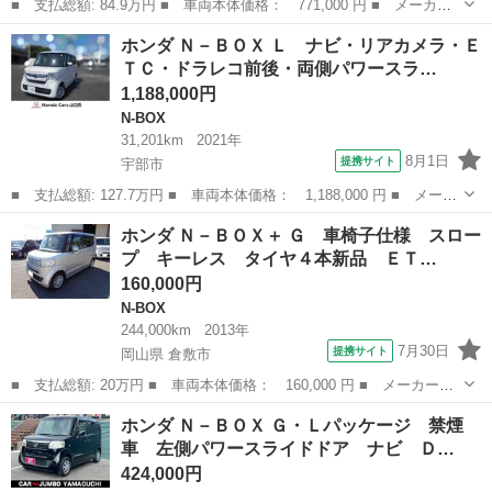
■ 支払総額: 84.9万円 ■ 車両本体価格： 771,000 円 ■ メーカー
名： ホンダ ■ 車種名： Ｎ－ＢＯＸカスタム ■ グレード名：
山口
山口市
N-BOX
ホンダ Ｎ－ＢＯＸ Ｌ ナビ・リアカメラ・Ｅ
Ｇ・ターボＡパッケージ ナビ フリップダウンモニター バックカ
ＴＣ・ドラレコ前後・両側パワースラ…
メラ 両側パ...
1,188,000円
N-BOX
31,201km
2021年
8月1日
提携サイト
宇部市
■ 支払総額: 127.7万円 ■ 車両本体価格： 1,188,000 円 ■ メーカ
ー名： ホンダ ■ 車種名： Ｎ－ＢＯＸ ■ グレード名： Ｌ ナ
山口
宇部市
N-BOX
ホンダ Ｎ－ＢＯＸ＋ Ｇ 車椅子仕様 スロー
ビ・リアカメラ・ＥＴＣ・ドラレコ前後・両側パワースライドドア・
プ キーレス タイヤ４本新品 ＥＴ…
ＬＥＤヘ...
160,000円
N-BOX
244,000km
2013年
7月30日
提携サイト
岡山県 倉敷市
■ 支払総額: 20万円 ■ 車両本体価格： 160,000 円 ■ メーカー
名： ホンダ ■ 車種名： Ｎ－ＢＯＸ＋ ■ グレード名： Ｇ 車
岡山
倉敷市
N-BOX
ホンダ Ｎ－ＢＯＸ Ｇ・Ｌパッケージ 禁煙
椅子仕様 スロープ キーレス タイヤ４本新品 ＥＴＣ 両側スラ
車 左側パワースライドドア ナビ Ｄ…
イドドア ■ 排...
424,000円