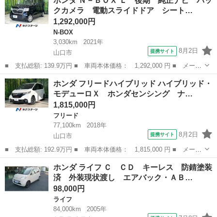
ホンダ Ｎ－ＢＯＸ Ｌ 後期 純正ナビ バッ
名： Ｇ・Ｌターボホンダセンシング 純正８型ナビ バックカメ
クカメラ 電動スライドドア シート…
ラ 両側パワス...
1,292,000円
N-BOX
3,030km
2021年
8月2日
提携サイト
山口市
■ 支払総額: 139.9万円 ■ 車両本体価格： 1,292,000 円 ■ メーカ
ー名： ホンダ ■ 車種名： Ｎ－ＢＯＸ ■ グレード名： Ｌ 後
山口
山口市
N-BOX
ホンダ フリードハイブリッド ハイブリッド・
期 純正ナビ バックカメラ 電動スライドドア シートヒーター
モデューロＸ ホンダセンシング ナ…
ホンダセ...
1,815,000円
フリード
77,100km
2018年
8月2日
提携サイト
山口市
■ 支払総額: 192.9万円 ■ 車両本体価格： 1,815,000 円 ■ メーカ
ー名： ホンダ ■ 車種名： フリードハイブリッド ■ グレード
山口
山口市
フリード
ホンダ ライフ Ｃ ＣＤ キーレス 防錆塗装
名： ハイブリッド・モデューロＸ ホンダセンシング ナビ バッ
済 外装現状渡し エアバック・ＡＢ…
クカメラ ...
98,000円
ライフ
84,000km
2005年