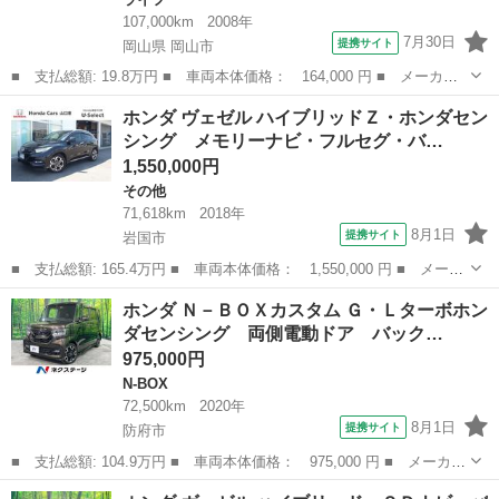
107,000km
2008年
7月30日
提携サイト
岡山県 岡山市
■ 支払総額: 19.8万円 ■ 車両本体価格： 164,000 円 ■ メーカー
名： ホンダ ■ 車種名： ライフ ■ グレード名： Ｃ 社外ＳＤ
岡山
岡山市
ライフ
ホンダ ヴェゼル ハイブリッドＺ・ホンダセン
ナビ（ＡＭ／ＦＭ／ＴＶ） ＥＴＣ ワンセグＴＶ 取扱説明書 保
シング メモリーナビ・フルセグ・バ…
証書 ハロゲ...
1,550,000円
その他
71,618km
2018年
8月1日
提携サイト
岩国市
■ 支払総額: 165.4万円 ■ 車両本体価格： 1,550,000 円 ■ メーカ
ー名： ホンダ ■ 車種名： ヴェゼル ■ グレード名： ハイブリ
山口
岩国市
その他
ホンダ Ｎ－ＢＯＸカスタム Ｇ・Ｌターボホン
ッドＺ・ホンダセンシング メモリーナビ・フルセグ・バックカメ
ダセンシング 両側電動ドア バック…
ラ・ＥＴＣ...
975,000円
N-BOX
72,500km
2020年
8月1日
提携サイト
防府市
■ 支払総額: 104.9万円 ■ 車両本体価格： 975,000 円 ■ メーカー
名： ホンダ ■ 車種名： Ｎ－ＢＯＸカスタム ■ グレード名：
山口
防府市
N-BOX