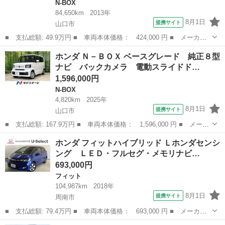
N-BOX
84,650km
2013年
8月1日
提携サイト
山口市
■ 支払総額: 49.9万円 ■ 車両本体価格： 424,000 円 ■ メーカー
名： ホンダ ■ 車種名： Ｎ－ＢＯＸ ■ グレード名： Ｇ・Ｌパ
山口
山口市
N-BOX
ホンダ Ｎ－ＢＯＸ ベースグレード 純正８型
ッケージ 禁煙車 左側パワースライドドア ナビ ＤＶＤ再生 Ｂ
ナビ バックカメラ 電動スライドド…
ｌｕｅｔｏｏ...
1,596,000円
N-BOX
4,820km
2025年
8月1日
提携サイト
山口市
■ 支払総額: 167.9万円 ■ 車両本体価格： 1,596,000 円 ■ メーカ
ー名： ホンダ ■ 車種名： Ｎ－ＢＯＸ ■ グレード名： ベース
山口
山口市
N-BOX
ホンダ フィットハイブリッド Ｌホンダセンシ
グレード 純正８型ナビ バックカメラ 電動スライドドア シート
ング ＬＥＤ・フルセグ・メモリナビ…
ヒーター...
693,000円
フィット
104,987km
2018年
8月1日
提携サイト
周南市
■ 支払総額: 79.4万円 ■ 車両本体価格： 693,000 円 ■ メーカー
名： ホンダ ■ 車種名： フィットハイブリッド ■ グレード
山口
周南市
フィット