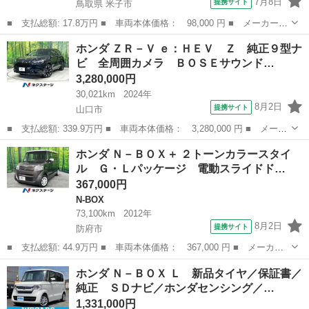
7月8日
提携サイト
鳥取県 米子市
■ 支払総額: 17.8万円 ■ 車両本体価格： 98,000 円 ■ メーカー
名： ホンダ ■ 車種名： ライフ ■ グレード名： Ｃ ＣＤ キ
鳥取
米子市
ライフ
ホンダ ＺＲ－Ｖ ｅ：ＨＥＶ Ｚ 純正９型ナ
ーレス 防錆塗装済 外装現状渡し エアバック・ＡＢＳ・エアコ
ビ 全周囲カメラ ＢＯＳＥサウンド…
ン・パワステ・パ...
3,280,000円
30,021km
2024年
8月2日
提携サイト
山口市
■ 支払総額: 339.9万円 ■ 車両本体価格： 3,280,000 円 ■ メーカ
ー名： ホンダ ■ 車種名： ＺＲ－Ｖ ■ グレード名： ｅ：ＨＥ
山口
山口市
ホンダ
ホンダ Ｎ－ＢＯＸ＋ ２トーンカラースタイ
Ｖ Ｚ 純正９型ナビ 全周囲カメラ ＢＯＳＥサウンド 黒革シー
ル Ｇ・Ｌパッケージ 電動スライドド…
ト シー...
367,000円
N-BOX
73,100km
2012年
8月2日
提携サイト
防府市
■ 支払総額: 44.9万円 ■ 車両本体価格： 367,000 円 ■ メーカー
名： ホンダ ■ 車種名： Ｎ－ＢＯＸ＋ ■ グレード名： ２トー
山口
防府市
N-BOX
ホンダ Ｎ－ＢＯＸ Ｌ 新品タイヤ／保証書／
ンカラースタイル Ｇ・Ｌパッケージ 電動スライドドア スマート
純正 ＳＤナビ／ホンダセンシング／…
キー オート...
1,331,000円