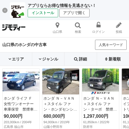
アプリならお得な情報を見逃さない！
インストール
アプリで開く
山口県
検索
ログイン
投稿
山口県のホンダの中古車
人気キーワード
エリア
ジャンル
詳細
新着順
ホンダ ライフ Ｆ
ホンダ Ｎ－ＶＡＮ
ホンダ Ｎ－ＶＡＮ
ホ
女性ワンオーナー
＋スタイル ファ
＋スタイル ファ
イ
車庫保管 禁煙車
ン・ホンダセンシン
ン・ターボ 禁煙
ト
ＳＴ認定評価車両
グ （検9.10）
車 純正８インチＳ
ッ
90,000円
680,000円
1,297,000円
10
ホンダ正規ディーラ
Ｄナビ バックカメ
ィ
203,000km / 2004年
94,000km / 2019年
61,850km / 2022年
81,
ー認定車 ホンダデ
ラ 衝突被害軽減シ
し
広島県 福山市
山陽小野田市
防府市
岡山