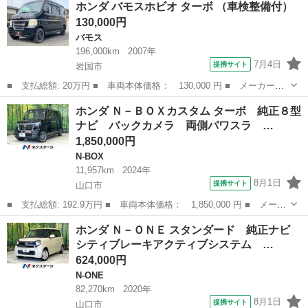
ホンダ バモスホビオ ターボ （車検整備付）
名： Ｌホンダセンシング ＬＥＤ・フルセグ・メモリナビ・バック
130,000円
カメラ・オートラ...
バモス
196,000km
2007年
7月4日
提携サイト
岩国市
■ 支払総額: 20万円 ■ 車両本体価格： 130,000 円 ■ メーカー
名： ホンダ ■ 車種名： バモスホビオ ■ グレード名： ターボ
山口
岩国市
バモス
ホンダ Ｎ－ＢＯＸカスタム ターボ 純正８型
■ 排気量： 660cc ■ ドア枚数： 5D ■ ミッション： AT4速 ...
ナビ バックカメラ 両側パワスラ …
1,850,000円
N-BOX
11,957km
2024年
8月1日
提携サイト
山口市
■ 支払総額: 192.9万円 ■ 車両本体価格： 1,850,000 円 ■ メーカ
ー名： ホンダ ■ 車種名： Ｎ－ＢＯＸカスタム ■ グレード
山口
山口市
N-BOX
ホンダ Ｎ－ＯＮＥ スタンダード 純正ナビ
名： ターボ 純正８型ナビ バックカメラ 両側パワスラ シート
シティブレーキアクティブシステム …
ヒーター ホ...
624,000円
N-ONE
82,270km
2020年
8月1日
提携サイト
山口市