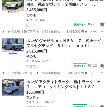
ム ツアラー・Ｌパッケージ ■ 排気量： 660cc ■ ドア枚数：
用車 純正９型ナビ 全周囲カメラ …
5D ■...
3,465,000円
その他
4km
2026年
8月2日
提携サイト
山口市
■ 支払総額: 359.9万円 ■ 車両本体価格： 3,465,000 円 ■ メーカ
ー名： ホンダ ■ 車種名： ヴェゼル ■ グレード名： ｅ：ＨＥ
山口
山口市
その他
ホンダ ヴェゼル ｅ：ＨＥＶ Ｚ 純正ナビ
Ｖ Ｚ 登録済未使用車 純正９型ナビ 全周囲カメラ パワーバッ
フルセグテレビ Ｂｌｕｅｔｏｏｔｈ…
クドア ...
2,815,000円
その他
34,000km
2023年
8月2日
提携サイト
宇部市
■ 支払総額: 289.8万円 ■ 車両本体価格： 2,815,000 円 ■ メーカ
ー名： ホンダ ■ 車種名： ヴェゼル ■ グレード名： ｅ：ＨＥ
山口
宇部市
その他
ホンダ アクティトラック 軽トラック Ｍ
Ｖ Ｚ 純正ナビ フルセグテレビ Ｂｌｕｅｔｏｏｔｈ バックカ
Ｔ エアコ タイミングベルト１１５２…
メラ ホ...
165,000円
アクティ
231,240km
1996年
7月8日
提携サイト