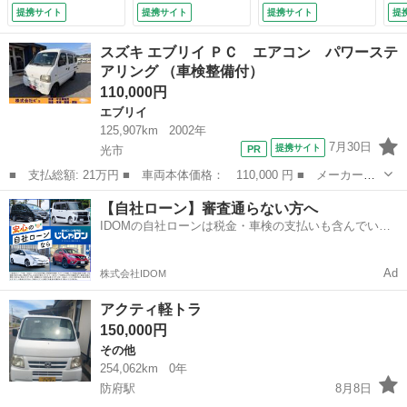
ィーラーメンテナン
ステム レーダーク
提携サイト
提携サイト
提携サイト
提
ス済み車両 保証付
ルーズ スマートキ
き （検9.5）
ー ＬＥＤヘッド
スズキ エブリイ ＰＣ エアコン パワーステ
ＥＴＣ 車線逸脱警
アリング （車検整備付）
報 オートライト
110,000円
オートエアコン Ｂ
ｌｕｅｔｏｏｔｈ
エブリイ
ＣＤ ＤＶＤ （検
125,907km
2002年
10.1）
7月30日
提携サイト
光市
■ 支払総額: 21万円 ■ 車両本体価格： 110,000 円 ■ メーカー
名： スズキ ■ 車種名： エブリイ ■ グレード名： ＰＣ エア
山口
光市
エブリイ
車両
【自社ローン】審査通らない方へ
コン パワーステアリング ■ 排気量： 660cc ■ ドア枚数： 5D
IDOMの自社ローンは税金・車検の支払いも含んでいる
■ ...
ので毎月の支払額は一定
Ad
株式会社IDOM
アクティ軽トラ
150,000円
その他
254,062km
0年
防府駅
8月8日