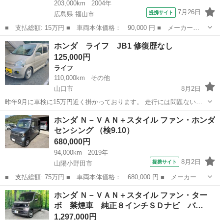
203,000km
2004年
7月26日
提携サイト
広島県 福山市
■ 支払総額: 15万円 ■ 車両本体価格： 90,000 円 ■ メーカー
名： ホンダ ■ 車種名： ライフ ■ グレード名： Ｆ 女性ワン
広島
福山市
ライフ
ホンダ ライフ JB1 修復歴なし
オーナー 車庫保管 禁煙車 ＳＴ認定評価車両 ホンダ正規ディー
125,000円
ラー認定車 ホンダ...
ライフ
110,000km
その他
山口市
8月2日
昨年9月に車検に15万円近く掛かっております。 走行には問題ないか
と思います。 懸念事項として ・左側ドアミラー付け根の塗装剥げ ・
山口
山口市
ライフ
ホンダ Ｎ－ＶＡＮ＋スタイル ファン・ホンダ
ボンネットの塗装 若干艶消し気味 ・リアウイングを取り付ける穴を空
センシング （検9.10）
けています。 (モデュー...
680,000円
94,000km
2019年
8月2日
提携サイト
山陽小野田市
■ 支払総額: 75万円 ■ 車両本体価格： 680,000 円 ■ メーカー
名： ホンダ ■ 車種名： Ｎ－ＶＡＮ＋スタイル ■ グレード
山口
山陽小野田市
ホンダ
ホンダ Ｎ－ＶＡＮ＋スタイル ファン・ター
名： ファン・ホンダセンシング ■ 排気量： 660cc ■ ドア枚
ボ 禁煙車 純正８インチＳＤナビ バ…
数： 5D ■...
1,297,000円