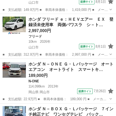
8月1日
提携サイト
山口市
■ 支払総額: 149.9万円 ■ 車両本体価格： 1,419,000 円 ■ メーカ
ー名： ホンダ ■ 車種名： Ｎ－ＢＯＸ ■ グレード名： ベース
山口
山口市
N-BOX
ホンダ フリード ｅ：ＨＥＶエアー ＥＸ 登
グレード 純正８型ナビ バックカメラ 電動スライドドア ホンダ
録済未使用車 両側パワスラ シ－ト…
センシン...
2,997,000円
フリード
10km
2026年
8月1日
提携サイト
山口市
■ 支払総額: 312.9万円 ■ 車両本体価格： 2,997,000 円 ■ メーカ
ー名： ホンダ ■ 車種名： フリード ■ グレード名： ｅ：ＨＥ
山口
山口市
フリード
ホンダ Ｎ－ＯＮＥ Ｇ・Ｌパッケージ オート
Ｖエアー ＥＸ 登録済未使用車 両側パワスラ シ－トヒ－タ－
エアコン オートライト スマートキ…
ハ－フレ...
189,000円
N-ONE
114,098km
2013年
7月26日
提携サイト
岡山県 岡山市
■ 支払総額: 22.9万円 ■ 車両本体価格： 189,000 円 ■ メーカー
名： ホンダ ■ 車種名： Ｎ－ＯＮＥ ■ グレード名： Ｇ・Ｌパ
岡山
岡山市
N-ONE
ホンダ Ｎ－ＢＯＸ Ｇ・Ｌパッケージ ７イン
ッケージ オートエアコン オートライト スマートキー 電格ミラ
チ純正ナビ ワンセグテレビ バック…
ー ■ 排気...