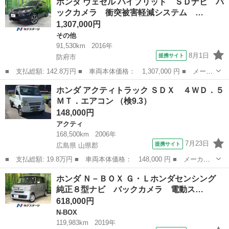
ホンダ ヴェゼル ハイブリッド ＳＤナビ バ
Ｇ・Ｌターボホンダセンシング 両側電動ドア バックカメラ 衝突
ックカメラ 衝突被害軽減システム …
被害軽減シ...
1,307,000円
その他
91,530km
2016年
8月1日
提携サイト
防府市
■ 支払総額: 142.8万円 ■ 車両本体価格： 1,307,000 円 ■ メーカ
ー名： ホンダ ■ 車種名： ヴェゼル ■ グレード名： ハイブリ
山口
防府市
その他
ホンダ アクティトラック ＳＤＸ ４ＷＤ．５
ッド ＳＤナビ バックカメラ 衝突被害軽減システム レーダーク
ＭＴ．エアコン （検9.3）
ルーズ ...
148,000円
アクティ
168,500km
2006年
7月23日
提携サイト
広島県 山県郡
■ 支払総額: 19.8万円 ■ 車両本体価格： 148,000 円 ■ メーカー
名： ホンダ ■ 車種名： アクティトラック ■ グレード名： Ｓ
広島
山県郡
アクティ
ホンダ Ｎ－ＢＯＸ Ｇ・Ｌホンダセンシング
ＤＸ ４ＷＤ．５ＭＴ．エアコン ■ 排気量： 660cc ■ ドア枚
純正８型ナビ バックカメラ 電動ス…
数： ...
618,000円
N-BOX
119,983km
2019年