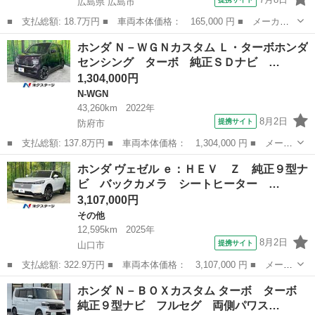
広島県 広島市
■ 支払総額: 18.7万円 ■ 車両本体価格： 165,000 円 ■ メーカー
名： ホンダ ■ 車種名： アクティトラック ■ グレード名：
広島
広島市
アクティ
ホンダ Ｎ－ＷＧＮカスタム Ｌ・ターボホンダ
軽トラック ＭＴ エアコ タイミングベルト１１５２７５ｋｍ交
センシング ターボ 純正ＳＤナビ …
換・２１２７７...
1,304,000円
N-WGN
43,260km
2022年
8月2日
提携サイト
防府市
■ 支払総額: 137.8万円 ■ 車両本体価格： 1,304,000 円 ■ メーカ
ー名： ホンダ ■ 車種名： Ｎ－ＷＧＮカスタム ■ グレード
山口
防府市
N-WGN
ホンダ ヴェゼル ｅ：ＨＥＶ Ｚ 純正９型ナ
名： Ｌ・ターボホンダセンシング ターボ 純正ＳＤナビ バック
ビ バックカメラ シートヒーター …
カメラ 衝突...
3,107,000円
その他
12,595km
2025年
8月2日
提携サイト
山口市
■ 支払総額: 322.9万円 ■ 車両本体価格： 3,107,000 円 ■ メーカ
ー名： ホンダ ■ 車種名： ヴェゼル ■ グレード名： ｅ：ＨＥ
山口
山口市
その他
ホンダ Ｎ－ＢＯＸカスタム ターボ ターボ
Ｖ Ｚ 純正９型ナビ バックカメラ シートヒーター ハーフレザ
純正９型ナビ フルセグ 両側パワス…
ーシート...