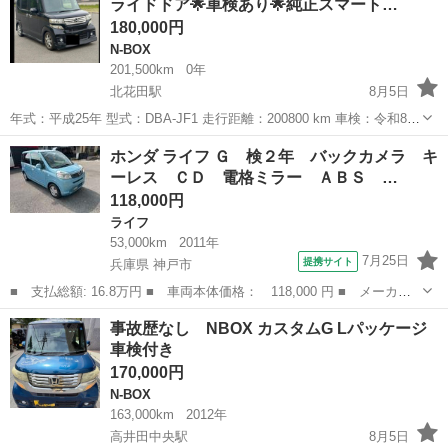
ライドドア🌟車検あり🌟純正スマート…
...
180,000円
N-BOX
201,500km
0年
北花田駅
8月5日
年式：平成25年 型式：DBA-JF1 走行距離：200800 km 車検：令和8年
12月 グレード GL おすすめポイント！！！！ 両側電動パワースライ
大阪
堺市
北花田駅
N-BOX
ホンダ ライフ Ｇ 検２年 バックカメラ キ
ドドア！ Bluetoothナビあり！ETCあり！ 車検あり！ エア...
ーレス ＣＤ 電格ミラー ＡＢＳ …
118,000円
ライフ
53,000km
2011年
7月25日
提携サイト
兵庫県 神戸市
■ 支払総額: 16.8万円 ■ 車両本体価格： 118,000 円 ■ メーカー
名： ホンダ ■ 車種名： ライフ ■ グレード名： Ｇ 検２年
兵庫
神戸市
ライフ
事故歴なし NBOX カスタムG Lパッケージ
バックカメラ キーレス ＣＤ 電格ミラー ＡＢＳ バックカメ
車検付き
ラ キーレス ...
170,000円
N-BOX
163,000km
2012年
高井田中央駅
8月5日