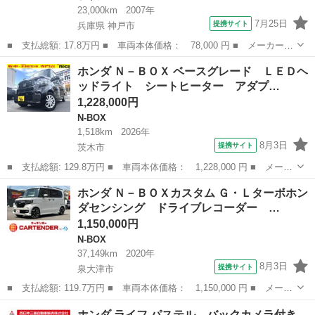
23,000km
2007年
7月25日
提携サイト
兵庫県 神戸市
■ 支払総額: 17.8万円 ■ 車両本体価格： 78,000 円 ■ メーカー
名： ホンダ ■ 車種名： ライフ ■ グレード名： ハッピーエデ
兵庫
神戸市
ライフ
ホンダ Ｎ－ＢＯＸ ベースグレード ＬＥＤヘ
ィション 検２年 キーレス ＣＤ 電格ミラー ＡＢＳ ベンチシ
ッドライト シートヒーター アダプ…
ート オートエ...
1,228,000円
N-BOX
1,518km
2026年
8月3日
提携サイト
茨木市
■ 支払総額: 129.8万円 ■ 車両本体価格： 1,228,000 円 ■ メーカ
ー名： ホンダ ■ 車種名： Ｎ－ＢＯＸ ■ グレード名： ベース
大阪
茨木市
N-BOX
ホンダ Ｎ－ＢＯＸカスタム Ｇ・Ｌターボホン
グレード ＬＥＤヘッドライト シートヒーター アダプティブクル
ダセンシング ドライブレコーダー …
ーズコン...
1,150,000円
N-BOX
37,149km
2020年
8月3日
提携サイト
泉大津市
■ 支払総額: 119.7万円 ■ 車両本体価格： 1,150,000 円 ■ メーカ
ー名： ホンダ ■ 車種名： Ｎ－ＢＯＸカスタム ■ グレード
大阪
泉大津市
N-BOX
ホンダ ライフ パステル バックカメラ付き