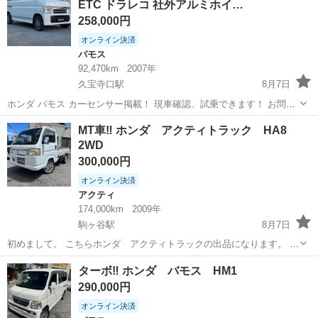
ETC ドラレコ 社外アルミホイ…
258,000円
オンライン決済
バモス
92,470km
2007年
久宝寺口駅
8月7日
ホンダ バモス カーセンサー掲載！ 現車確認、試乗できます！ お問い
合わせお待ちしております！ 年式 2007(H19) 走行距離 9.3万km 車
大阪
八尾市
久宝寺口駅
バモス
ドラレコ
MT車‼︎ ホンダ アクティトラック HA8
検有無 2027(R9)年1月 修復歴 なし ○基本スペック ボディタ...
2WD
300,000円
オンライン決済
アクティ
174,000km
2009年
駒ヶ谷駅
8月7日
初めまして。 こちらホンダ アクティトラックの出品になります。 別
途５万円で車検2年受け可能です！ 多走行ですが、１１万キロ時にタ
大阪
羽曳野市
駒ヶ谷駅
アクティ
ターボ‼︎ ホンダ バモス HM1
イミングベルト交換済みとなっております。 又、5速MTなので低燃費
290,000円
に走行してくれます。 走行...
オンライン決済