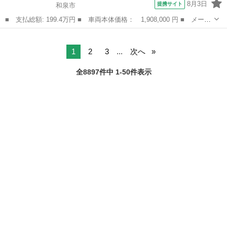
8月3日
提携サイト
和泉市
■ 支払総額: 199.4万円 ■ 車両本体価格： 1,908,000 円 ■ メーカ
ー名： ホンダ ■ 車種名： Ｎ－ＢＯＸカスタム ■ グレード
大阪
和泉市
N-BOX
名： コーディネートスタイル Ｈｏｎｄａ認定中古車 修復歴な
し Ｈｏｎｄａ...
1
2
3
...
次へ
全8897件中 1-50件表示