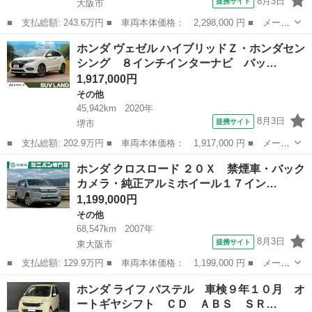
8月3日
提携サイト
大阪市
■ 支払総額: 243.6万円 ■ 車両本体価格： 2,298,000 円 ■ メーカ
ー名： ホンダ ■ 車種名： フリードハイブリッド ■ グレード
大阪
大阪市
フリード
ホンダ ヴェゼル ハイブリッドＺ・ホンダセン
名： ハイブリッド・Ｇ Ｈｏｎｄａ認定中古車 修復歴なし Ｈｏ
シング ８インチインターナビ バッ…
ｎｄａ販売...
1,917,000円
その他
45,942km
2020年
8月3日
提携サイト
堺市
■ 支払総額: 202.9万円 ■ 車両本体価格： 1,917,000 円 ■ メーカ
ー名： ホンダ ■ 車種名： ヴェゼル ■ グレード名： ハイブリ
大阪
堺市
その他
ホンダ クロスロード ２０Ｘ 禁煙車・バック
ッドＺ・ホンダセンシング ８インチインターナビ バックカメラ
カメラ・純正アルミホイール１７イン…
寒冷地仕...
1,199,000円
その他
68,547km
2007年
8月3日
提携サイト
東大阪市
■ 支払総額: 129.9万円 ■ 車両本体価格： 1,199,000 円 ■ メーカ
ー名： ホンダ ■ 車種名： クロスロード ■ グレード名： ２０
大阪
東大阪市
その他
ホンダ ライフ パステル 車検９年１０月 オ
Ｘ 禁煙車・バックカメラ・純正アルミホイール１７インチ・ＬＥＤ
ートギヤシフト ＣＤ ＡＢＳ ＳＲ…
ヘッドラ...