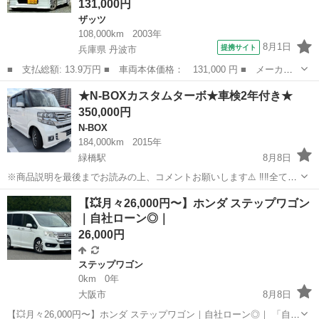
131,000円
ザッツ
108,000km
2003年
8月1日
提携サイト
兵庫県 丹波市
■ 支払総額: 13.9万円 ■ 車両本体価格： 131,000 円 ■ メーカー
名： ホンダ ■ 車種名： ザッツ ■ グレード名： アイテム キ
兵庫
丹波市
ザッツ
★N-BOXカスタムターボ★車検2年付き★
ーレスエントリー 電動格納ミラー ＡＴ アルミホイール ロー
350,000円
ダウン ハー...
N-BOX
184,000km
2015年
緑橋駅
8月8日
※商品説明を最後までお読みの上、コメントお願いします⚠️ ‼️‼️全て込
み込み価格‼️‼️ 車検はR10年8月 下記の金額になります。車検も税金
大阪
大阪市
緑橋駅
N-BOX
【💥月々26,000円〜】ホンダ ステップワゴン
も込み込みで ⭐️お支払いは、35万のみ！ 大阪市の方は無料で名義変更
｜自社ローン◎｜
させ...
26,000円
ステップワゴン
0km
0年
大阪市
8月8日
【💥月々26,000円〜】ホンダ ステップワゴン｜自社ローン◎｜ 「自社