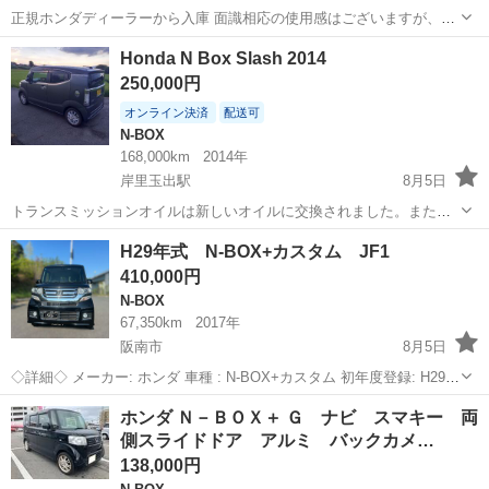
正規ホンダディーラーから入庫 面識相応の使用感はございますが、汚
れ等手入れして違和感なく乗れる素性です。外装に関してはボンネッ
大阪
東大阪市
高井田中央駅
N-BOX
Honda N Box Slash 2014
トルーフに塗装はぎがあり、この部分に関してはご自身で手を入れら
250,000円
れるか塗装屋さんにて塗装したほうが良...
オンライン決済
配送可
N-BOX
168,000km
2014年
岸里玉出駅
8月5日
トランスミッションオイルは新しいオイルに交換されました。また、
HDMIシステムがあり、メイン画面で携帯電話を見ることができます。
大阪
大阪市
岸里玉出駅
N-BOX
スラッシュ
H29年式 N-BOX+カスタム JF1
2014年からのホンダNボックススラッシュ。2026/9/12まで車検。R8 9
410,000円
月。ナビテレビセ...
N-BOX
67,350km
2017年
阪南市
8月5日
◇詳細◇ メーカー: ホンダ 車種 : N-BOX+カスタム 初年度登録: H29 /
6 型式 : DBA - JF1 色: クロ グレード: G 車いす仕様車 走行距離: 約
大阪
阪南市
N-BOX
走行距離
ホンダ Ｎ－ＢＯＸ＋ Ｇ ナビ スマキー 両
67,400km ◇ポイン...
側スライドドア アルミ バックカメ…
138,000円