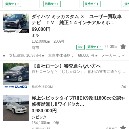
アロ エアコン パ
リ ベンチシート
提携サイト
提携サイト
提携サイト
提
ワステ エアバッ
スマートキー フル
グ 黒革調シートカ
オートエアコン 運
ダイハツ ミラカスタム Ｘ ユーザー買取車
バー （検9.1）
転席エアバック Ｐ
ナビ ＴＶ 純正１４インチアルミホ…
Ｓ （検9.3）
69,000円
ミラ
132,000km
2009年
7月30日
提携サイト
堺市
■ 支払総額: 16.9万円 ■ 車両本体価格： 69,000 円 ■ メーカー
名： ダイハツ ■ 車種名： ミラカスタム ■ グレード名： Ｘ
大阪
堺市
ミラ
ミラカスタム
【自社ローン】審査通らない方へ
ユーザー買取車 ナビ ＴＶ 純正１４インチアルミホイール オー
自社ローンなら「じしゃロン」。他社の審査に通らなか
トエアコン Ｅ...
った方も
Ad
株式会社IDOM
極上シビックタイプR‼️EK9改‼️1800cc公認✨
修復歴無し‼️ワイド✨カ…
3,980,000円
シビック
154,100km
0年