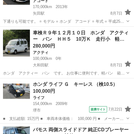
アコード
170,000km
2013年
矢田駅
8月7日
下通りも可能です。 ⭐️ モデル = ホンダ アコード ⭐️ 年式 = 平成25
(2013) ⭐グレード= ハイブリッド LX ⭐️ 2WD ⭐️ 車検 =2028/8 ⭐️ 底走
大阪
大阪市
矢田駅
アコード
ハイブリッド
車検Ｒ９年１２月１０日 ホンダ アクティ
行距離 = 170,000 km ⭐️ ✅...
ー バン ＨＨ５ 10万Ｋ 走行小 軽…
280,000円
アクティ
100,000km
0年
大和田駅
8月7日
ホンダ アクティー バン です。 お仕事に便利です、軽バン 箱バ
ンなので大量の荷物が積めます。 軽配達、運搬などの仕事用にも最適
大阪
門真市
大和田駅
アクティ
バン
ホンダ ライフ Ｇ キーレス （検10.5）
で便利です。 ここ数年2〜3倍まで高騰している軽バンですが、数年
100,000円
前...
ライフ
154,000km
2009年
7月22日
提携サイト
堺市
■ 支払総額: 15万円 ■ 車両本体価格： 100,000 円 ■ メーカー
名： ホンダ ■ 車種名： ライフ ■ グレード名： Ｇ キーレス
大阪
堺市
ライフ
バモス 両側スライドドア 純正CDプレーヤー
■ 排気量： 660cc ■ ドア枚数： 5D ■ ミッション： AT4速 ...