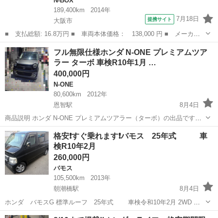
N-BOX
189,400km
2014年
7月18日
提携サイト
大阪市
■ 支払総額: 16.8万円 ■ 車両本体価格： 138,000 円 ■ メーカー
名： ホンダ ■ 車種名： Ｎ－ＢＯＸ＋ ■ グレード名： Ｇ ナ
大阪
大阪市
N-BOX
フル無限仕様ホンダ N-ONE プレミアムツア
ビ スマキー 両側スライドドア アルミ バックカメラ ■ 排気
ラー ターボ 車検R10年1月 …
量： 660...
400,000円
N-ONE
80,600km
2012年
恩智駅
8月4日
商品説明 ホンダ N-ONE プレミアムツアラー（ターボ）の出品です。
車検が令和10年1月まで 【装備】 フルセグナビ ETC バックカメラ 前
大阪
八尾市
恩智駅
N-ONE
格安❗️すぐ乗れます❗️バモス 25年式 車
後ドライブレコーダー スマートキー 社外アルミホイール無限 ターボ
検R10年2月
車 【車両...
260,000円
バモス
105,500km
2013年
朝潮橋駅
8月4日
ホンダ バモスG 標準ルーフ 25年式 車検令和10年2月 2WD タ
ーボなし オートマ エアコン パワーステ パワーウィンドウ前席のみ
大阪
大阪市
朝潮橋駅
バモス