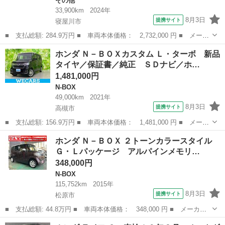
その他
33,900km
2024年
8月3日
提携サイト
寝屋川市
■ 支払総額: 284.9万円 ■ 車両本体価格： 2,732,000 円 ■ メーカ
ー名： ホンダ ■ 車種名： ヴェゼル ■ グレード名： ｅ：ＨＥ
大阪
寝屋川市
その他
ホンダ Ｎ－ＢＯＸカスタム Ｌ・ターボ 新品
Ｖ Ｘ 純正９型ナビ バックカメラ 衝突被害軽減システム レー
タイヤ／保証書／純正 ＳＤナビ／ホ…
ダークル...
1,481,000円
N-BOX
49,000km
2021年
8月3日
提携サイト
高槻市
■ 支払総額: 156.9万円 ■ 車両本体価格： 1,481,000 円 ■ メーカ
ー名： ホンダ ■ 車種名： Ｎ－ＢＯＸカスタム ■ グレード
大阪
高槻市
N-BOX
ホンダ Ｎ－ＢＯＸ ２トーンカラースタイル
名： Ｌ・ターボ 新品タイヤ／保証書／純正 ＳＤナビ／ホンダセ
Ｇ・Ｌパッケージ アルパインメモリ…
ンシング／両...
348,000円
N-BOX
115,752km
2015年
8月3日
提携サイト
松原市
■ 支払総額: 44.8万円 ■ 車両本体価格： 348,000 円 ■ メーカー
名： ホンダ ■ 車種名： Ｎ－ＢＯＸ ■ グレード名： ２トーン
大阪
松原市
N-BOX