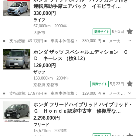
名： Ｇ・Ｌターボホンダセンシング ドライブレコーダー ＥＴ
運転席助手席エアバック イモビライ…
Ｃ バックカメ...
330,000円
ライフ
57,000km
2009年
8月3日
提携サイト
大阪市
■ 支払総額: 43.1万円 ■ 車両本体価格： 330,000 円 ■ メーカー
名： ホンダ ■ 車種名： ライフ ■ グレード名： パステル バ
大阪
大阪市
ライフ
ホンダ ザッツ スペシャルエディション Ｃ
ックカメラ付き 運転席助手席エアバック イモビライザー ＥＴＣ
Ｄ キーレス （検9.12）
装備 ＡＢＳ...
129,000円
ザッツ
133,000km
2004年
5月23日
提携サイト
京都府 京都市
■ 支払総額: 17.9万円 ■ 車両本体価格： 129,000 円 ■ メーカー
名： ホンダ ■ 車種名： ザッツ ■ グレード名： スペシャルエ
京都
京都市
ザッツ
ホンダ フリードハイブリッド ハイブリッド・
ディション ＣＤ キーレス ■ 排気量： 660cc ■ ドア枚数：
Ｇ Ｈｏｎｄａ認定中古車 修復歴な…
5D...
2,298,000円
フリード
15,571km
2023年