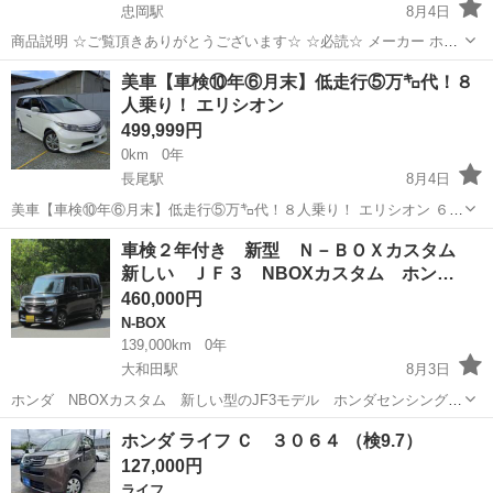
忠岡駅
8月4日
商品説明 ☆ご覧頂きありがとうございます☆ ☆必読☆ メーカー ホン
ダ 車種 Ｎ―ＢＯＸ グレード Ｇ・Ｌパッケージ 年式 平成２７年式 色
大阪
和泉市
忠岡駅
N-BOX
お買い得
美車【車検⑩年⑥月末】低走行⑤万㌔代！８
...
人乗り！ エリシオン
499,999円
0km
0年
長尾駅
8月4日
美車【車検⑩年⑥月末】低走行⑤万㌔代！８人乗り！ エリシオン ６月
末に車検取得したばかり！ この車両に限り少しでも車検がある自動車
大阪
枚方市
長尾駅
ホンダ
車検２年付き 新型 Ｎ－ＢＯＸカスタム
をこちらまで運んで頂ければ⑤万円で買取させて頂きます。 （※車検
新しい ＪＦ３ NBOXカスタム ホン…
切れ車、 不動車、 ...
460,000円
N-BOX
139,000km
0年
大和田駅
8月3日
ホンダ NBOXカスタム 新しい型のJF3モデル ホンダセンシング
です。 大型のハイトールワゴンなので室内が大変広いです。 燃費も
大阪
門真市
大和田駅
N-BOX
NBOX
ホンダ ライフ Ｃ ３０６４ （検9.7）
大変良いです。 両側スライドドアで大変開放的です。 ...
127,000円
ライフ