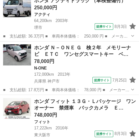
ホンダ アクティトラック （車検整備付）
Ｇ・ターボＬパッケージ 後期×水冷直列３気筒ターボ メモリーナ
250,000円
ビ Ｂｌｕｅ...
アクティ
64,200km
2003年
8月3日
提携サイト
堺市
■ 支払総額: 36.3万円 ■ 車両本体価格： 250,000 円 ■ メーカー
名： ホンダ ■ 車種名： アクティトラック ■ グレード名：
大阪
堺市
アクティ
ホンダ Ｎ－ＯＮＥ Ｇ 検２年 メモリーナ
■ 排気量： 660cc ■ ドア枚数： 2D ■ ミッション： MT5速...
ビ ＥＴＣ ワンセグスマートキー ベ…
78,000円
N-ONE
172,000km
2013年
7月25日
提携サイト
兵庫県 神戸市
■ 支払総額: 17.8万円 ■ 車両本体価格： 78,000 円 ■ メーカー
名： ホンダ ■ 車種名： Ｎ－ＯＮＥ ■ グレード名： Ｇ 検２
兵庫
神戸市
N-ONE
ホンダ フィット １３Ｇ・Ｌパッケージ ワン
年 メモリーナビ ＥＴＣ ワンセグスマートキー ベンチシート
オーナー 禁煙車 バックカメラ Ｅ…
電格ミラー メ...
748,000円
フィット
17,222km
2016年
8月3日
提携サイト
東大阪市