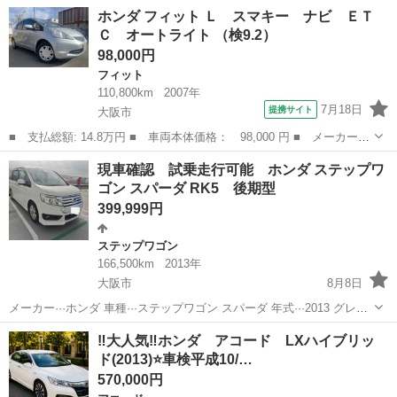
クOK☆ ☆保証人・保証会社不要☆ ☆頭金・初期費用不要☆ ☆在籍確
大阪
寝屋川市
寝屋川市駅
N-BOX
車両
ホンダ フィット Ｌ スマキー ナビ ＥＴ
認不要☆ ☆収入証明書不要☆ ...
Ｃ オートライト （検9.2）
98,000円
フィット
110,800km
2007年
7月18日
提携サイト
大阪市
■ 支払総額: 14.8万円 ■ 車両本体価格： 98,000 円 ■ メーカー
名： ホンダ ■ 車種名： フィット ■ グレード名： Ｌ スマキ
大阪
大阪市
フィット
現車確認 試乗走行可能 ホンダ ステップワ
ー ナビ ＥＴＣ オートライト ■ 排気量： 1300cc ■ ドア枚
ゴン スパーダ RK5 後期型
数： ...
399,999円
ステップワゴン
166,500km
2013年
大阪市
8月8日
メーカー···ホンダ 車種···ステップワゴン スパーダ 年式···2013 グレー
ド···Z 型式···RK5 色···白 走行距離···166500km 修復歴···修復歴なし 車
大阪
大阪市
ステップワゴン
スパーダ
‼️大人気‼️ホンダ アコード LXハイブリッ
検…2027年8月 ボ...
ド(2013)⭐️車検平成10/…
570,000円