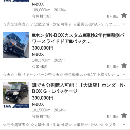
N-BOX
109,000km
2013年
寝屋川市駅
8月8日
☆完全無審査☆ ☆近畿全域・対応可能☆ ☆最長36回払い☆ ☆ブラッ
クOK☆ ☆保証人・保証会社不要☆ ☆頭金・初期費用不要☆ ☆在籍確
大阪
寝屋川市
寝屋川市駅
N-BOX
車両
◼️ホンダN-BOXカスタム◼️車検2年付◼️両側パ
認不要☆ ☆収入証明書不要☆ ...
ワースライドドア◼️バック…
300,000円
N-BOX
140,378km
2015年
久米田駅
8月8日
☆★☆下取りキャンペーン中☆★☆ 軽自動車5万円にて下取りいたし
ます！！！ ●平成26年式 ●ホンダN-BOXカスタム ●ブラック ●140378
大阪
岸和田市
久米田駅
N-BOX
カスタム
誰でも分割購入可能！【大阪店】ホンダ N-
キロ ●両側パワースライドドア ●バックモニター ●ETC ●車検新規2年
BOX G・Lパッケージ
付...
390,000円
N-BOX
101,500km
2014年
寝屋川市駅
8月8日
☆完全無審査☆ ☆近畿全域・対応可能☆ ☆最長36回払い☆ ☆ブラッ