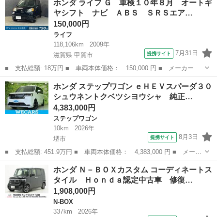
ホンダ ライフ Ｇ 車検１０年８月 オートギ
カラースタイル Ｇ・Ｌパッケージ アルパインメモリーナビ Ｂｌ
ヤシフト ナビ ＡＢＳ ＳＲＳエア…
ｕｅｔｏｏｔ...
150,000円
ライフ
118,106km
2009年
7月31日
提携サイト
滋賀県 甲賀市
■ 支払総額: 18万円 ■ 車両本体価格： 150,000 円 ■ メーカー
名： ホンダ ■ 車種名： ライフ ■ グレード名： Ｇ 車検１０
滋賀
甲賀市
ライフ
ホンダ ステップワゴン ｅＨＥＶスパーダ３０
年８月 オートギヤシフト ナビ ＡＢＳ ＳＲＳエアバッグ ヘッ
シュウネントクベツシヨウシャ 純正…
ドライトレベライ...
4,383,000円
ステップワゴン
10km
2026年
8月3日
提携サイト
堺市
■ 支払総額: 451.9万円 ■ 車両本体価格： 4,383,000 円 ■ メーカ
ー名： ホンダ ■ 車種名： ステップワゴン ■ グレード名： ｅ
大阪
堺市
ステップワゴン
ホンダ Ｎ－ＢＯＸカスタム コーディネートス
ＨＥＶスパーダ３０シュウネントクベツシヨウシャ 純正 １１イン
タイル Ｈｏｎｄａ認定中古車 修復…
チ ナビ...
1,908,000円
N-BOX
337km
2026年