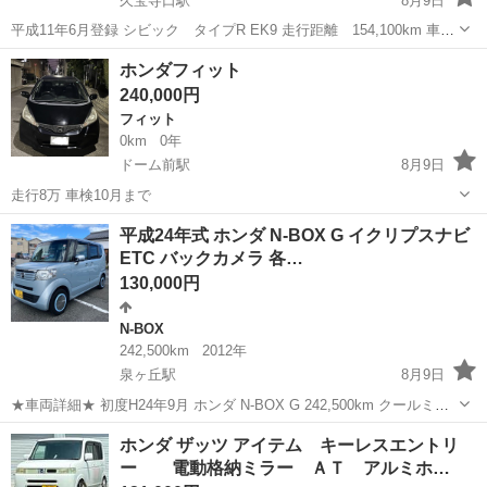
久宝寺口駅
8月9日
平成11年6月登録 シビック タイプR EK9 走行距離 154,100km 車検
令和10年8月 定員4名 5速ミッション B18C公認 1800cc 点検記録簿
大阪
八尾市
久宝寺口駅
シビック
タイプR
ホンダフィット
令和4年、6年 修復歴なし！！ ・フルバケシート2脚...
240,000円
フィット
0km
0年
ドーム前駅
8月9日
走行8万 車検10月まで
大阪
大阪市
ドーム前駅
フィット
平成24年式 ホンダ N-BOX G イクリプスナビ
ETC バックカメラ 各…
130,000円
N-BOX
242,500km
2012年
泉ヶ丘駅
8月9日
★車両詳細★ 初度H24年9月 ホンダ N-BOX G 242,500km クールミス
トメタリック 車検満期 令和9年7月11日 型式 DBA-JF1 2WDです。 イ
大阪
堺市
泉ヶ丘駅
N-BOX
ホンダ ザッツ アイテム キーレスエントリ
クリプスナビ TV/AM/FM...
ー 電動格納ミラー ＡＴ アルミホ…