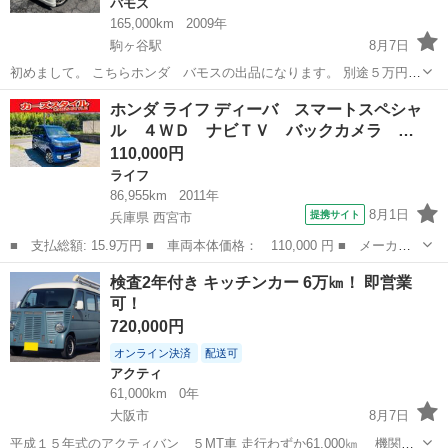
バモス
165,000km
2009年
駒ヶ谷駅
8月7日
初めまして。 こちらホンダ バモスの出品になります。 別途５万円で
車検2年受け可能です。 又、インタークーラーターボなのでノンスト
大阪
羽曳野市
駒ヶ谷駅
バモス
ホンダ ライフ ディーバ スマートスペシャ
レスで運転できます‼︎ 又、上級グレードなのも魅力的です‼︎ 走行距離
ル ４ＷＤ ナビＴＶ バックカメラ …
16.5万キロ 年式...
110,000円
ライフ
86,955km
2011年
8月1日
提携サイト
兵庫県 西宮市
■ 支払総額: 15.9万円 ■ 車両本体価格： 110,000 円 ■ メーカー
名： ホンダ ■ 車種名： ライフ ■ グレード名： ディーバ ス
兵庫
西宮市
ライフ
検査2年付き キッチンカー 6万㎞！ 即営業
マートスペシャル ４ＷＤ ナビＴＶ バックカメラ ＥＴＣ Ｃ
可！
Ｄ ＤＶＤ オ...
720,000円
オンライン決済
配送可
アクティ
61,000km
0年
大阪市
8月7日
平成１５年式のアクティバン ５MT車 走行わずか61,000㎞ 機関系