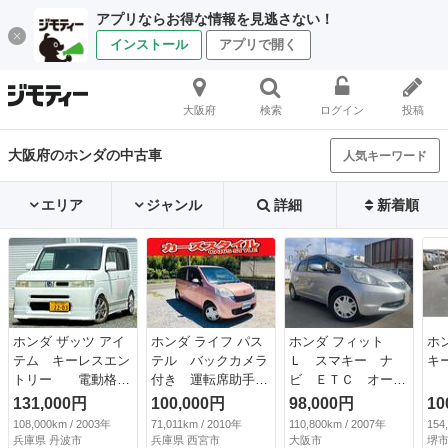
アプリならお得な情報を見逃さない！
インストール
アプリで開く
大阪府
検索
ログイン
投稿
大阪府のホンダの中古車
人気キーワード
エリア
ジャンル
詳細
新着順
ホンダ ザッツ アイ
ホンダ ライフ パス
ホンダ フィット
ホ
テム キーレスエン
テル バックカメラ
Ｌ スマキー ナ
キー
トリー 電動格納
付き 運転席助手席
ビ ＥＴＣ オート
ミラー ＡＴ アル
エアバック ＡＢＳ
ライト （検9.2）
131,000円
100,000円
98,000円
10
ミホイール ローダ
付き パワーウイン
108,000km / 2003年
71,011km / 2010年
110,800km / 2007年
154
ウン ハーフフルエ
ド キーレスエント
兵庫県 丹波市
兵庫県 西宮市
大阪市
堺