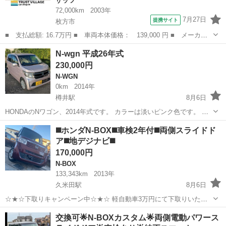
ザッツ
72,000km
2003年
7月27日
提携サイト
枚方市
■ 支払総額: 16.7万円 ■ 車両本体価格： 139,000 円 ■ メーカー
名： ホンダ ■ 車種名： ザッツ ■ グレード名： アイテム ■
大阪
枚方市
ザッツ
N-wgn 平成26年式
排気量： 660cc ■ ドア枚数： 5D ■ ミッション： コラムAT...
230,000円
N-WGN
0km
2014年
樽井駅
8月6日
HONDAのNワゴン、2014年式です。 カラーは淡いピンク色です。 車
検は令和9年6月まであります。 走行距離は139000kmです。 ワンセ
大阪
泉南市
樽井駅
N-WGN
◼️ホンダN-BOX◼️車検2年付◼️両側スライドド
グ、DVD、CD視聴できます。 修復歴はありません。 喫煙、ペットの
ア◼️地デジナビ◼️
飼育...
170,000円
N-BOX
133,343km
2013年
久米田駅
8月6日
☆★☆下取りキャンペーン中☆★☆ 軽自動車3万円にて下取りいたし
ます！！！ ●平成25年式 ●ホンダN-BOX ●ワイン ●走行距離133343キ
大阪
岸和田市
久米田駅
N-BOX
交換可🌟N-BOXカスタム🌟両側電動パワース
ロ ●両側パワースライド ●地デジナビ ●スマートキー ●車検新規2年付