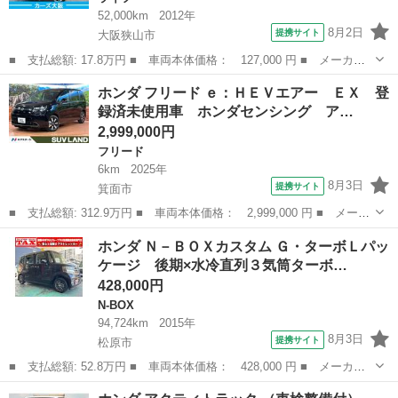
52,000km
2012年
8月2日
提携サイト
大阪狭山市
■ 支払総額: 17.8万円 ■ 車両本体価格： 127,000 円 ■ メーカー
名： ホンダ ■ 車種名： ライフ ■ グレード名： Ｃ ３０６４
大阪
大阪狭山市
ライフ
ホンダ フリード ｅ：ＨＥＶエアー ＥＸ 登
■ 排気量： 660cc ■ ドア枚数： 5D ■ ミッション： インパ...
録済未使用車 ホンダセンシング ア…
2,999,000円
フリード
6km
2025年
8月3日
提携サイト
箕面市
■ 支払総額: 312.9万円 ■ 車両本体価格： 2,999,000 円 ■ メーカ
ー名： ホンダ ■ 車種名： フリード ■ グレード名： ｅ：ＨＥ
大阪
箕面市
フリード
ホンダ Ｎ－ＢＯＸカスタム Ｇ・ターボＬパッ
Ｖエアー ＥＸ 登録済未使用車 ホンダセンシング アダプティブ
ケージ 後期×水冷直列３気筒ターボ…
クルーズ...
428,000円
N-BOX
94,724km
2015年
8月3日
提携サイト
松原市
■ 支払総額: 52.8万円 ■ 車両本体価格： 428,000 円 ■ メーカー
名： ホンダ ■ 車種名： Ｎ－ＢＯＸカスタム ■ グレード名：
大阪
松原市
N-BOX