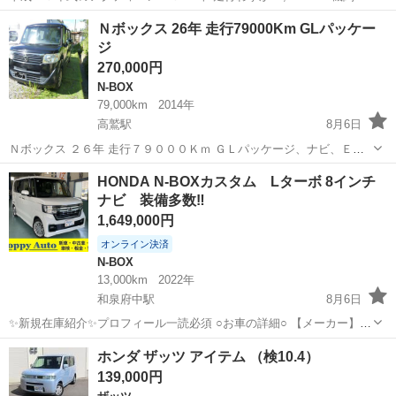
はもちろん、下廻りも含めダメージはほとんどなく綺麗です。 年式か
大阪
大阪市
アクティ
キッチンカー
Ｎボックス 26年 走行79000Km GLパッケー
らすれば程度は極上と言えるかもしれません 車検は新たに2年車検
ジ
受...
270,000円
N-BOX
79,000km
2014年
高鷲駅
8月6日
Ｎボックス ２６年 走行７９０００Ｋｍ ＧＬパッケージ、ナビ、ＥＴ
Ｃ、純正アルミホイール、左パワスラ付き、外装は目立った傷凹みも
大阪
羽曳野市
高鷲駅
N-BOX
HONDA N-BOXカスタム Lターボ 8インチ
なく綺麗です、内装もシート擦れ破れもなく綺麗です、大阪府管内２
ナビ 装備多数‼️
年車検登録をして総額３４万円で乗っ...
1,649,000円
オンライン決済
N-BOX
13,000km
2022年
和泉府中駅
8月6日
✨新規在庫紹介✨プロフィール一読必須 ○お車の詳細○ 【メーカー】ホ
ンダ 【車 名】N-BOX 【グレード】 カスタム Lターボ 【年 式】
大阪
和泉市
和泉府中駅
N-BOX
ホンダ ザッツ アイテム （検10.4）
令和4年(2022年) 【走 行】13,000km 【カラー】ホワイト ...
139,000円