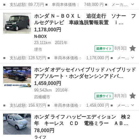
■ 支払総額: 89.7万円 ■ 車両本体価格： 748,000 円 ■ メーカー
名： ホンダ ■ 車種名： フィット ■ グレード名： １３Ｇ・Ｌ
大阪
東大阪市
フィット
ホンダ Ｎ－ＢＯＸ Ｌ 追従走行 ソナー フ
パッケージ ワンオーナー 禁煙車 バックカメラ ＥＴＣ Ｂｌｕ
ルセグテレビ 車線逸脱警報装置 ｉ…
ｅｔｏｏｔｈ...
1,178,000円
N-BOX
23,111km
2021年
8月3日
提携サイト
堺市
■ 支払総額: 128.5万円 ■ 車両本体価格： 1,178,000 円 ■ メーカ
ー名： ホンダ ■ 車種名： Ｎ－ＢＯＸ ■ グレード名： Ｌ 追
大阪
堺市
N-BOX
ホンダ オデッセイハイブリッド ハイブリッド
従走行 ソナー フルセグテレビ 車線逸脱警報装置 ｉ－ｓｔｏ
アブソルート・ホンダセンシンアドバ…
ｐ ｂｌｕ...
1,459,000円
99,542km
2016年
8月3日
提携サイト
四條畷市
■ 支払総額: 156.9万円 ■ 車両本体価格： 1,459,000 円 ■ メーカ
ー名： ホンダ ■ 車種名： オデッセイハイブリッド ■ グレード
大阪
四條畷市
ホンダ
ホンダ ライフ ハッピーエディション 検２
名： ハイブリッドアブソルート・ホンダセンシンアドバンスＰ
年 キーレス ＣＤ 電格ミラー ＡＢ…
（禁煙車）...
78,000円
ライフ