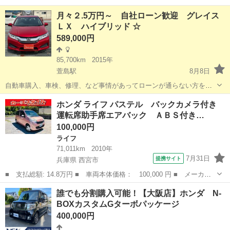
ローン」「信用回復ローン」多数ローンのお取り扱いございます💡 ⚠
大阪
大阪市
ステップワゴン
ローン
月々２.5万円～ 自社ローン歓迎 グレイス
当店へのお問い合わせ・審査・ご案内は、下記のLINEリンクからのみ
ＬＸ ハイブリッド ☆
受付し...
589,000円
85,700km
2015年
萱島駅
8月8日
自動車購入、車検、修理、など事情があってローンが通らない方をバ
ックアップいたします。 全車保証付き☆分割での購入もOK！他にも
大阪
寝屋川市
萱島駅
ホンダ
グレイス
ホンダ ライフ パステル バックカメラ付き
多数在庫揃えています。 何でもご相談ください☆ 年中無休で休まず
運転席助手席エアバック ＡＢＳ付き…
営業！！ ☆ＳＤナビ・ワ...
100,000円
ライフ
71,011km
2010年
7月31日
提携サイト
兵庫県 西宮市
■ 支払総額: 14.8万円 ■ 車両本体価格： 100,000 円 ■ メーカー
名： ホンダ ■ 車種名： ライフ ■ グレード名： パステル バ
兵庫
西宮市
ライフ
誰でも分割購入可能！【大阪店】ホンダ N-
ックカメラ付き 運転席助手席エアバック ＡＢＳ付き パワーウイ
BOXカスタムGターボパッケージ
ンド キーレ...
400,000円