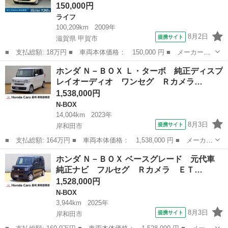
150,000円
ライフ
100,209km
2009年
8月2日
提携サイト
滋賀県 甲賀市
■ 支払総額: 18万円 ■ 車両本体価格： 150,000 円 ■ メーカー
名： ホンダ ■ 車種名： ライフ ■ グレード名： パステル 車
滋賀
甲賀市
ライフ
ホンダ Ｎ－ＢＯＸ Ｌ・ターボ 純正ディスプ
検９年１０月 オートギヤシフト ＣＤ ＡＢＳ ＳＲＳエアバッ
レイオーディオ ワンセグ Ｒカメラ…
グ ヘッドライトレ...
1,538,000円
N-BOX
14,004km
2023年
8月3日
提携サイト
岸和田市
■ 支払総額: 164万円 ■ 車両本体価格： 1,538,000 円 ■ メーカー
名： ホンダ ■ 車種名： Ｎ－ＢＯＸ ■ グレード名： Ｌ・ター
大阪
岸和田市
N-BOX
ホンダ Ｎ－ＢＯＸ ベースグレード 元代車
ボ 純正ディスプレイオーディオ ワンセグ Ｒカメラ ＥＴＣ ド
純正ナビ フルセグ Ｒカメラ ＥＴ…
ラレコ（前...
1,528,000円
N-BOX
3,944km
2025年
8月3日
提携サイト
岸和田市