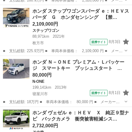
■ 支払総額: 160.9万円 ■ 車両本体価格： 1,528,000 円 ■ メーカ
ー名： ホンダ ■ 車種名： Ｎ－ＢＯＸ ■ グレード名： ベース
大阪
岸和田市
N-BOX
ホンダ ステップワゴンスパーダ ｅ：ＨＥＶス
グレード 元代車 純正ナビ フルセグ Ｒカメラ ＥＴＣ ドラレ
パーダ Ｇ ホンダセンシング 【禁…
コ（前）...
2,109,000円
ステップワゴン
88,971km
2021年
8月3日
提携サイト
枚方市
■ 支払総額: 225.9万円 ■ 車両本体価格： 2,109,000 円 ■ メーカ
ー名： ホンダ ■ 車種名： ステップワゴンスパーダ ■ グレード
大阪
枚方市
ステップワゴン
ホンダ Ｎ－ＯＮＥ プレミアム・Ｌパッケー
名： ｅ：ＨＥＶスパーダ Ｇ ホンダセンシング 【禁煙車】【純
ジ スマートキー プッシュスタート …
正１０イ...
80,000円
N-ONE
199,141km
2013年
8月1日
提携サイト
寝屋川市
■ 支払総額: 18万円 ■ 車両本体価格： 80,000 円 ■ メーカー
名： ホンダ ■ 車種名： Ｎ－ＯＮＥ ■ グレード名： プレミア
大阪
寝屋川市
N-ONE
ホンダ ヴェゼル ｅ：ＨＥＶ Ｘ 純正９型ナ
ム・Ｌパッケージ スマートキー プッシュスタート ナビＴＶ オ
ビ バックカメラ 衝突被害軽減シス…
ートエアコン バッ...
2,732,000円