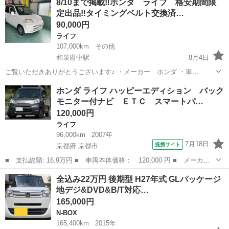
8/10まで掲載‼️ホンダ ライフ 格安期間限
純正アルミ キーレス バックカメラ付純正オーディオ（CD不良） ...
定出品‼️タイミングベルト交換済…
90,000円
ライフ
107,000km
その他
和泉府中駅
8月4日
ご覧いただきありがとうございます♪ ・メーカー ホンダ ・車
種 ライフ ・型式 GF-JB1 ・年式 1998年 ・距
大阪
岸和田市
和泉府中駅
ライフ
ホンダ ライフ ハッピーエディション バック
離 107,000km ・車検 抹消済み 走る止まる問題なく出来て
モニター付ナビ ＥＴＣ スマートパ…
ます。 尚、あく...
120,000円
ライフ
96,000km
2007年
7月18日
提携サイト
京都府 京都市
■ 支払総額: 16.9万円 ■ 車両本体価格： 120,000 円 ■ メーカー
名： ホンダ ■ 車種名： ライフ ■ グレード名： ハッピーエデ
京都
京都市
ライフ
全込み22万円 後期型 H27年式 GLパッケージ
ィション バックモニター付ナビ ＥＴＣ スマートパーキングアシ
地デジ&DVD&B/T対応…
ストシステム...
165,000円
N-BOX
165,400km
2015年