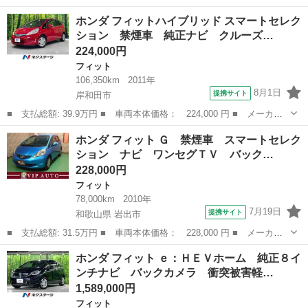
らご購入宜しくお願い致します。 車両説明 中古車の為傷、凹み等、車
大阪
堺市
浅香山駅
フィット
車両
ホンダ フィットハイブリッド スマートセレク
内のスレ、シミ、ヨレなどあるとお考え下さい。現状販売になります
ション 禁煙車 純正ナビ クルーズ…
のでご質問等よろしくお願い致し...
224,000円
フィット
106,350km
2011年
8月1日
提携サイト
岸和田市
■ 支払総額: 39.9万円 ■ 車両本体価格： 224,000 円 ■ メーカー
名： ホンダ ■ 車種名： フィットハイブリッド ■ グレード
大阪
岸和田市
フィット
ホンダ フィット Ｇ 禁煙車 スマートセレク
名： スマートセレクション 禁煙車 純正ナビ クルーズコントロ
ション ナビ ワンセグＴＶ バック…
ール スマートキ...
228,000円
フィット
78,000km
2010年
7月19日
提携サイト
和歌山県 岩出市
■ 支払総額: 31.5万円 ■ 車両本体価格： 228,000 円 ■ メーカー
名： ホンダ ■ 車種名： フィット ■ グレード名： Ｇ 禁煙
和歌山
岩出市
フィット
ホンダ フィット ｅ：ＨＥＶホーム 純正８イ
車 スマートセレクション ナビ ワンセグＴＶ バックカメラ ス
ンチナビ バックカメラ 衝突被害軽…
マートキー Ｅ...
1,589,000円
フィット