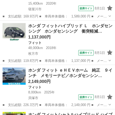
15,400km
2020年
8月1日
提携サイト
寝屋川市
■ 支払総額: 169.9万円 ■ 車両本体価格： 1,589,000 円 ■ メーカ
ー名： ホンダ ■ 車種名： フィット ■ グレード名： ｅ：ＨＥ
大阪
寝屋川市
フィット
ホンダ フィットハイブリッド Ｌ ホンダセン
Ｖホーム 純正８インチナビ バックカメラ 衝突被害軽減システ
シング ホンダセンシング 衝突軽減…
ム ドラレ...
1,137,000円
フィット
48,000km
2018年
8月1日
提携サイト
枚方市
■ 支払総額: 119.8万円 ■ 車両本体価格： 1,137,000 円 ■ メーカ
ー名： ホンダ ■ 車種名： フィットハイブリッド ■ グレード
大阪
枚方市
フィット
ホンダ フィット ｅＨＥＶホーム 純正 ９イ
名： Ｌ ホンダセンシング ホンダセンシング 衝突軽減ブレー
ンチ メモリーナビ／ホンダセンシン…
キ アダプテ...
2,149,000円
フィット
8,000km
2025年
8月1日
提携サイト
貝塚市
■ 支払総額: 226.3万円 ■ 車両本体価格： 2,149,000 円 ■ メーカ
ー名： ホンダ ■ 車種名： フィット ■ グレード名： ｅＨＥＶ
大阪
貝塚市
フィット
ホンダ フィットシャトルハイブリッド ハイブ