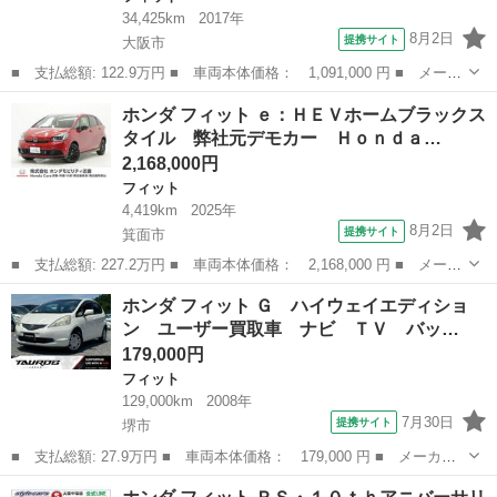
34,425km
2017年
8月2日
提携サイト
大阪市
■ 支払総額: 122.9万円 ■ 車両本体価格： 1,091,000 円 ■ メーカ
ー名： ホンダ ■ 車種名： フィットハイブリッド ■ グレード
大阪
大阪市
フィット
ホンダ フィット ｅ：ＨＥＶホームブラックス
名： Ｌパッケージ フルセグ付ギャザーズナビ バックモニター
タイル 弊社元デモカー Ｈｏｎｄａ…
クルーズコ...
2,168,000円
フィット
4,419km
2025年
8月2日
提携サイト
箕面市
■ 支払総額: 227.2万円 ■ 車両本体価格： 2,168,000 円 ■ メーカ
ー名： ホンダ ■ 車種名： フィット ■ グレード名： ｅ：ＨＥ
大阪
箕面市
フィット
ホンダ フィット Ｇ ハイウェイエディショ
Ｖホームブラックスタイル 弊社元デモカー Ｈｏｎｄａ認定中古
ン ユーザー買取車 ナビ ＴＶ バッ…
車 ホンダ...
179,000円
フィット
129,000km
2008年
7月30日
提携サイト
堺市
■ 支払総額: 27.9万円 ■ 車両本体価格： 179,000 円 ■ メーカー
名： ホンダ ■ 車種名： フィット ■ グレード名： Ｇ ハイウ
大阪
堺市
フィット