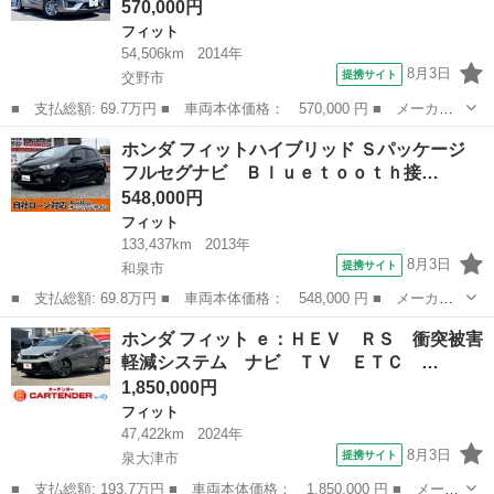
570,000円
フィット
54,506km
2014年
8月3日
提携サイト
交野市
■ 支払総額: 69.7万円 ■ 車両本体価格： 570,000 円 ■ メーカー
名： ホンダ ■ 車種名： フィット ■ グレード名： １３Ｇ・Ｌ
大阪
交野市
フィット
ホンダ フィットハイブリッド Ｓパッケージ
パッケージ １オーナー／禁煙車／ユーザー様下取り車／純正ナビゲ
フルセグナビ Ｂｌｕｅｔｏｏｔｈ接…
ーション／Ｂ...
548,000円
フィット
133,437km
2013年
8月3日
提携サイト
和泉市
■ 支払総額: 69.8万円 ■ 車両本体価格： 548,000 円 ■ メーカー
名： ホンダ ■ 車種名： フィットハイブリッド ■ グレード
大阪
和泉市
フィット
ホンダ フィット ｅ：ＨＥＶ ＲＳ 衝突被害
名： Ｓパッケージ フルセグナビ Ｂｌｕｅｔｏｏｔｈ接続 ＣＤ
軽減システム ナビ ＴＶ ＥＴＣ …
再生 ＥＴＣ バ...
1,850,000円
フィット
47,422km
2024年
8月3日
提携サイト
泉大津市
■ 支払総額: 193.7万円 ■ 車両本体価格： 1,850,000 円 ■ メーカ