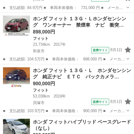
■ 支払総額: 84.9万円 ■ 車両本体価格： 731,000 円 ■ メーカー
名： ホンダ ■ 車種名： フィットハイブリッド ■ グレード
大阪
摂津市
フィット
ホンダ フィット １３Ｇ・Ｌホンダセンシン
名： Ｌパッケージ 禁煙車 純正ナビ バックカメラ 衝突軽減ブ
グ ワンオーナー 禁煙車 ナビ 衝突…
レーキ クルコン...
898,000円
フィット
23,734km
2017年
8月1日
提携サイト
和泉市
■ 支払総額: 104.5万円 ■ 車両本体価格： 898,000 円 ■ メーカー
名： ホンダ ■ 車種名： フィット ■ グレード名： １３Ｇ・Ｌ
大阪
和泉市
フィット
ホンダ フィット １３Ｇ・Ｌ ホンダセンシン
ホンダセンシング ワンオーナー 禁煙車 ナビ 衝突軽減ブレー
グ 純正ナビ ＥＴＣ バックカメラ…
キ サイド＆...
900,000円
フィット
53,038km
2019年
8月1日
提携サイト
貝塚市
■ 支払総額: 103.9万円 ■ 車両本体価格： 900,000 円 ■ メーカー
名： ホンダ ■ 車種名： フィット ■ グレード名： １３Ｇ・
大阪
貝塚市
フィット
ホンダ フィットハイブリッド ベースグレード
Ｌ ホンダセンシング 純正ナビ ＥＴＣ バックカメラ オートク
（なし）
ルーズコント...