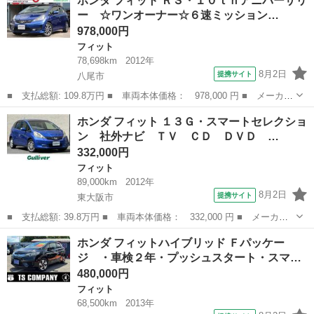
ホンダ フィット ＲＳ・１０ｔｈアニバーサリ
ェイエディション ユーザー買取車 ナビ ＴＶ バックカメラ エ
ー ☆ワンオーナー☆６速ミッション…
アコン ＥＴ...
978,000円
フィット
78,698km
2012年
8月2日
提携サイト
八尾市
■ 支払総額: 109.8万円 ■ 車両本体価格： 978,000 円 ■ メーカー
名： ホンダ ■ 車種名： フィット ■ グレード名： ＲＳ・１０
大阪
八尾市
フィット
ホンダ フィット １３Ｇ・スマートセレクショ
ｔｈアニバーサリー ☆ワンオーナー☆６速ミッション☆特別仕様車
ン 社外ナビ ＴＶ ＣＤ ＤＶＤ …
☆フルノー...
332,000円
フィット
89,000km
2012年
8月2日
提携サイト
東大阪市
■ 支払総額: 39.8万円 ■ 車両本体価格： 332,000 円 ■ メーカー
名： ホンダ ■ 車種名： フィット ■ グレード名： １３Ｇ・ス
大阪
東大阪市
フィット
ホンダ フィットハイブリッド Ｆパッケー
マートセレクション 社外ナビ ＴＶ ＣＤ ＤＶＤ ＢＴ バック
ジ ・車検２年・プッシュスタート・スマ…
カメラ ビル...
480,000円
フィット
68,500km
2013年