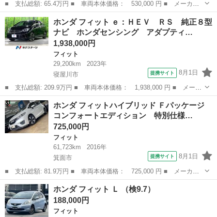
■ 支払総額: 65.4万円 ■ 車両本体価格： 530,000 円 ■ メーカー
名： ホンダ ■ 車種名： フィットハイブリッド ■ グレード
大阪
大阪市
フィット
ホンダ フィット ｅ：ＨＥＶ ＲＳ 純正８型
名： Ｆパッケージ 当社下取り車ワンオーナ フルセグ メモリー
ナビ ホンダセンシング アダプティ…
ナビ ＤＶＤ再生...
1,938,000円
フィット
29,200km
2023年
8月1日
提携サイト
寝屋川市
■ 支払総額: 209.9万円 ■ 車両本体価格： 1,938,000 円 ■ メーカ
ー名： ホンダ ■ 車種名： フィット ■ グレード名： ｅ：ＨＥ
大阪
寝屋川市
フィット
ホンダ フィットハイブリッド Ｆパッケージ
Ｖ ＲＳ 純正８型ナビ ホンダセンシング アダプティブクルーズ
コンフォートエディション 特別仕様…
コントロ...
725,000円
フィット
61,723km
2016年
8月1日
提携サイト
箕面市
■ 支払総額: 81.9万円 ■ 車両本体価格： 725,000 円 ■ メーカー
名： ホンダ ■ 車種名： フィットハイブリッド ■ グレード
大阪
箕面市
フィット
ホンダ フィット Ｌ （検9.7）
名： Ｆパッケージ コンフォートエディション 特別仕様車 純正
188,000円
ナビ 地デジＴＶ...
フィット