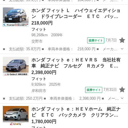
名： ホンダ ■ 車種名： フィット ■ グレード名： Ｇ・１０ｔ
大阪
松原市
フィット
ホンダ フィット Ｌ ハイウェイエディショ
ｈアニバーサリー ナビ ＴＶ ＥＴＣ バックカメラ スマートキ
ン ドライブレコーダー ＥＴＣ バッ…
ー 電動格納...
218,000円
フィット
98,268km
2009年
7月7日
提携サイト
交野市
■ 支払総額: 35.8万円 ■ 車両本体価格： 218,000 円 ■ メーカー
名： ホンダ ■ 車種名： フィット ■ グレード名： Ｌ ハイウ
大阪
交野市
フィット
ホンダ フィット ｅ：ＨＥＶＲＳ 当社社有
ェイエディション ドライブレコーダー ＥＴＣ バックカメラ ナ
車 純正ナビ フルセグ Ｒカメラ Ｅ…
ビ ＴＶ Ｈ...
2,398,000円
フィット
9,926km
2025年
7月31日
提携サイト
岸和田市
■ 支払総額: 250.2万円 ■ 車両本体価格： 2,398,000 円 ■ メーカ
ー名： ホンダ ■ 車種名： フィット ■ グレード名： ｅ：ＨＥ
大阪
岸和田市
フィット
ホンダ フィット ｅ：ＨＥＶホーム 純正ナ
ＶＲＳ 当社社有車 純正ナビ フルセグ Ｒカメラ ＥＴＣ ＵＳ
ビ ＥＴＣ バックカメラ クリアラン…
Ｂ接続 ...
1,780,000円
フィット