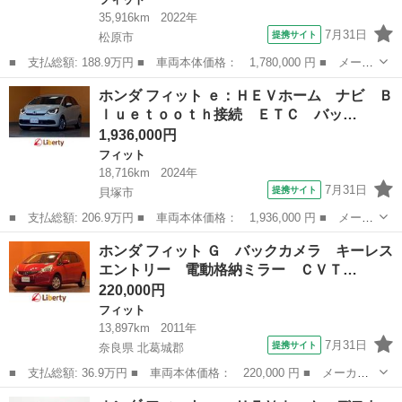
35,916km
2022年
7月31日
提携サイト
松原市
■ 支払総額: 188.9万円 ■ 車両本体価格： 1,780,000 円 ■ メーカ
ー名： ホンダ ■ 車種名： フィット ■ グレード名： ｅ：ＨＥ
大阪
松原市
フィット
ホンダ フィット ｅ：ＨＥＶホーム ナビ Ｂ
Ｖホーム 純正ナビ ＥＴＣ バックカメラ クリアランスソナー
ｌｕｅｔｏｏｔｈ接続 ＥＴＣ バッ…
オートク...
1,936,000円
フィット
18,716km
2024年
7月31日
提携サイト
貝塚市
■ 支払総額: 206.9万円 ■ 車両本体価格： 1,936,000 円 ■ メーカ
ー名： ホンダ ■ 車種名： フィット ■ グレード名： ｅ：ＨＥ
大阪
貝塚市
フィット
ホンダ フィット Ｇ バックカメラ キーレス
Ｖホーム ナビ Ｂｌｕｅｔｏｏｔｈ接続 ＥＴＣ バックカメラ
エントリー 電動格納ミラー ＣＶＴ…
クリアラ...
220,000円
フィット
13,897km
2011年
7月31日
提携サイト
奈良県 北葛城郡
■ 支払総額: 36.9万円 ■ 車両本体価格： 220,000 円 ■ メーカー
名： ホンダ ■ 車種名： フィット ■ グレード名： Ｇ バック
奈良
北葛城郡
フィット