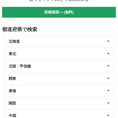
投稿画面へ (無料)
都道府県で検索
北海道
東北
北陸・甲信越
関東
東海
関西
中国