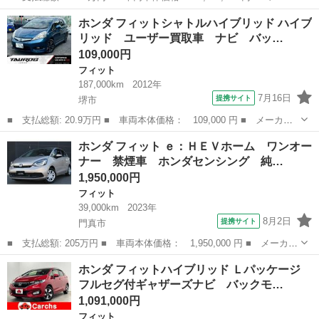
ー名： ホンダ ■ 車種名： フィット ■ グレード名： ｅ：ＨＥ
大阪
泉大津市
フィット
ホンダ フィットシャトルハイブリッド ハイブ
Ｖ ＲＳ 衝突被害軽減システム ナビ ＴＶ ＥＴＣ クリアラン
リッド ユーザー買取車 ナビ バッ…
スソナー...
109,000円
フィット
187,000km
2012年
7月16日
提携サイト
堺市
■ 支払総額: 20.9万円 ■ 車両本体価格： 109,000 円 ■ メーカー
名： ホンダ ■ 車種名： フィットシャトルハイブリッド ■ グレ
大阪
堺市
フィット
ホンダ フィット ｅ：ＨＥＶホーム ワンオー
ード名： ハイブリッド ユーザー買取車 ナビ バックカメラ Ｔ
ナー 禁煙車 ホンダセンシング 純…
Ｖ 純正１６...
1,950,000円
フィット
39,000km
2023年
8月2日
提携サイト
門真市
■ 支払総額: 205万円 ■ 車両本体価格： 1,950,000 円 ■ メーカー
名： ホンダ ■ 車種名： フィット ■ グレード名： ｅ：ＨＥＶ
大阪
門真市
フィット
ホンダ フィットハイブリッド Ｌパッケージ
ホーム ワンオーナー 禁煙車 ホンダセンシング 純正ナビ（ＶＸ
フルセグ付ギャザーズナビ バックモ…
Ｕ－２３５...
1,091,000円
フィット