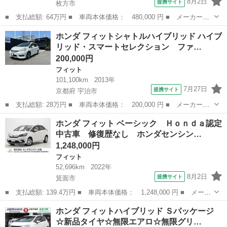
8月2日
提携サイト
枚方市
■ 支払総額: 64万円 ■ 車両本体価格： 480,000 円 ■ メーカー
名： ホンダ ■ 車種名： フィットハイブリッド ■ グレード
大阪
枚方市
フィット
ホンダ フィットシャトルハイブリッド ハイブ
名： Ｆパッケージ ・車検２年・プッシュスタート・スマートキー
リッド・スマートセレクション ファ…
２個・ＥＴＣ・社外ナ...
200,000円
フィット
101,100km
2013年
7月27日
提携サイト
京都府 宇治市
■ 支払総額: 28万円 ■ 車両本体価格： 200,000 円 ■ メーカー
名： ホンダ ■ 車種名： フィットシャトルハイブリッド ■ グレ
京都
宇治市
フィット
ホンダ フィット ベーシック Ｈｏｎｄａ認定
ード名： ハイブリッド・スマートセレクション ファインライン
中古車 修復歴なし ホンダセンシン…
■ 排気量： 1...
1,248,000円
フィット
52,696km
2022年
8月2日
提携サイト
箕面市
■ 支払総額: 139.4万円 ■ 車両本体価格： 1,248,000 円 ■ メーカ
ー名： ホンダ ■ 車種名： フィット ■ グレード名： ベーシッ
大阪
箕面市
フィット
ホンダ フィットハイブリッド Ｓパッケージ
ク Ｈｏｎｄａ認定中古車 修復歴なし ホンダセンシング ディス
☆新品タイヤ☆無限エアロ☆無限グリ…
プレイオ...