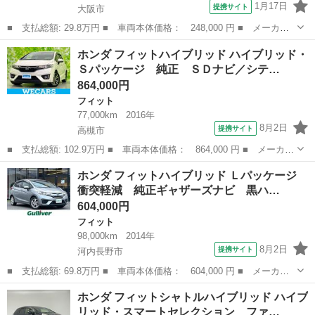
1月17日
提携サイト
大阪市
■ 支払総額: 29.8万円 ■ 車両本体価格： 248,000 円 ■ メーカー
名： ホンダ ■ 車種名： フィットシャトル ■ グレード名： １
大阪
大阪市
フィット
ホンダ フィットハイブリッド ハイブリッド・
５Ｘ Ｓパッケージ バックカメラ ハーフレザー ■ 排気量：
Ｓパッケージ 純正 ＳＤナビ／シテ…
1500cc...
864,000円
フィット
77,000km
2016年
8月2日
提携サイト
高槻市
■ 支払総額: 102.9万円 ■ 車両本体価格： 864,000 円 ■ メーカー
名： ホンダ ■ 車種名： フィットハイブリッド ■ グレード
大阪
高槻市
フィット
ホンダ フィットハイブリッド Ｌパッケージ
名： ハイブリッド・Ｓパッケージ 純正 ＳＤナビ／シティーブレ
衝突軽減 純正ギャザーズナビ 黒ハ…
ーキアクティブ...
604,000円
フィット
98,000km
2014年
8月2日
提携サイト
河内長野市
■ 支払総額: 69.8万円 ■ 車両本体価格： 604,000 円 ■ メーカー
名： ホンダ ■ 車種名： フィットハイブリッド ■ グレード
大阪
河内長野市
フィット
ホンダ フィットシャトルハイブリッド ハイブ
名： Ｌパッケージ 衝突軽減 純正ギャザーズナビ 黒ハーフレザ
リッド・スマートセレクション ファ…
ーシート クルー...