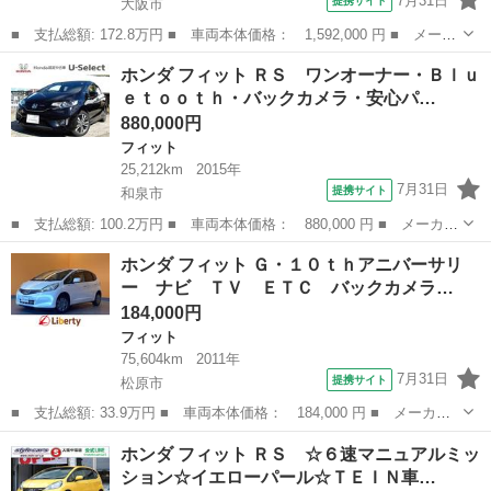
7月31日
提携サイト
大阪市
■ 支払総額: 172.8万円 ■ 車両本体価格： 1,592,000 円 ■ メーカ
ー名： ホンダ ■ 車種名： フィット ■ グレード名： ｅ：ＨＥ
大阪
大阪市
フィット
ホンダ フィット ＲＳ ワンオーナー・Ｂｌｕ
Ｖリュクス フルセグ付９インチＧＡＴＨＥＲＳナビ！走行中ＴＶ／
ｅｔｏｏｔｈ・バックカメラ・安心パ…
ＤＶＤ視...
880,000円
フィット
25,212km
2015年
7月31日
提携サイト
和泉市
■ 支払総額: 100.2万円 ■ 車両本体価格： 880,000 円 ■ メーカー
名： ホンダ ■ 車種名： フィット ■ グレード名： ＲＳ ワン
大阪
和泉市
フィット
ホンダ フィット Ｇ・１０ｔｈアニバーサリ
オーナー・Ｂｌｕｅｔｏｏｔｈ・バックカメラ・安心パッケージ・Ｅ
ー ナビ ＴＶ ＥＴＣ バックカメラ…
ＴＣ車載器...
184,000円
フィット
75,604km
2011年
7月31日
提携サイト
松原市
■ 支払総額: 33.9万円 ■ 車両本体価格： 184,000 円 ■ メーカー
名： ホンダ ■ 車種名： フィット ■ グレード名： Ｇ・１０ｔ
大阪
松原市
フィット
ホンダ フィット ＲＳ ☆６速マニュアルミッ
ｈアニバーサリー ナビ ＴＶ ＥＴＣ バックカメラ スマートキ
ション☆イエローパール☆ＴＥＩＮ車…
ー 電動格納...