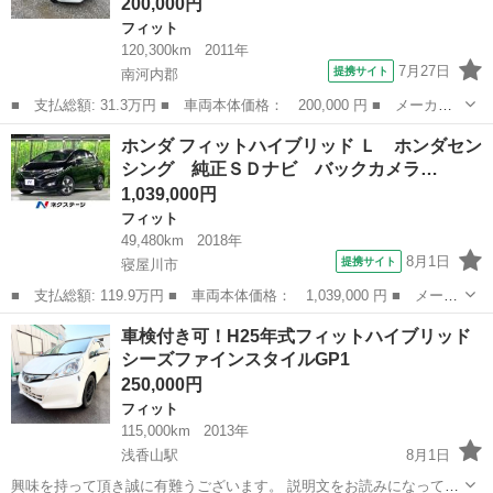
200,000円
フィット
120,300km
2011年
7月27日
提携サイト
南河内郡
■ 支払総額: 31.3万円 ■ 車両本体価格： 200,000 円 ■ メーカー
名： ホンダ ■ 車種名： フィットハイブリッド ■ グレード
大阪
南河内郡
フィット
ホンダ フィットハイブリッド Ｌ ホンダセン
名： ベースグレード ■ 排気量： 1300cc ■ ドア枚数： 5D ■
シング 純正ＳＤナビ バックカメラ…
ミ...
1,039,000円
フィット
49,480km
2018年
8月1日
提携サイト
寝屋川市
■ 支払総額: 119.9万円 ■ 車両本体価格： 1,039,000 円 ■ メーカ
ー名： ホンダ ■ 車種名： フィットハイブリッド ■ グレード
大阪
寝屋川市
フィット
車検付き可！H25年式フィットハイブリッド
名： Ｌ ホンダセンシング 純正ＳＤナビ バックカメラ 衝突被
シーズファインスタイルGP1
害軽減シス...
250,000円
フィット
115,000km
2013年
浅香山駅
8月1日
興味を持って頂き誠に有難うございます。 説明文をお読みになってか