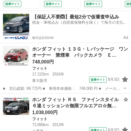
ーズコントロール
☆無限マフラー☆Ｈ
１年 ワンオーナ
提携サイト
提携サイト
提携サイト
提
ＬＥＤヘッドライ
ＫＳ車高調☆Ｇａｔ
ー 禁煙車 ７イン
ト 衝突被害軽減ブ
ｈｅｒｓ９インチデ
チナビ バックカメ
【保証人不要🙆】最短2分で仮審査申込み
レーキ オートエア
カナビ☆ファインス
ラ ＥＴＣ アダプ
税金・車検込み（自賠責保険料を除く）で毎月の支払額
コン スマートキ
タイル専用塗装アル
ティブクルーズコン
は一定の自社ローン🚗
ー スペアキー有
ミホイール☆フルセ
トロール 衝突軽減
横滑り防止装置 フ
グＴＶ☆バックカメ
装置 電動格納ドア
Ad
株式会社IDOM
ルセグ （車検整備
ラ☆ （検10.7）
ミラー （車検整備
付）
付）
ホンダ フィット １３Ｇ・Ｌパッケージ ワン
オーナー 禁煙車 バックカメラ Ｅ…
748,000円
フィット
17,222km
2016年
8月3日
提携サイト
東大阪市
■ 支払総額: 89.7万円 ■ 車両本体価格： 748,000 円 ■ メーカー
名： ホンダ ■ 車種名： フィット ■ グレード名： １３Ｇ・Ｌ
大阪
東大阪市
フィット
ホンダ フィット ＲＳ ファインスタイル ☆
パッケージ ワンオーナー 禁煙車 バックカメラ ＥＴＣ Ｂｌｕ
６速ミッション☆無限フルエアロ☆無…
ｅｔｏｏｔｈ...
1,038,000円
フィット
73,890km
2013年
8月3日
提携サイト