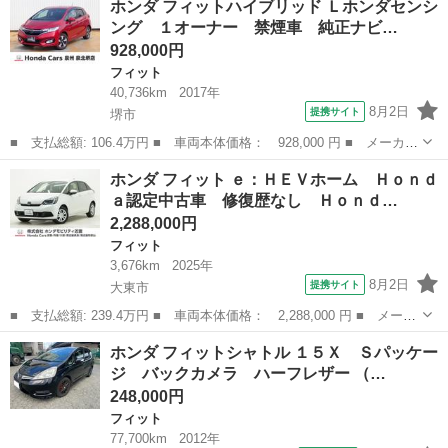
ホンダ フィットハイブリッド Ｌホンダセンシ
セレクション 走行１００００キロ！ 禁煙車！ スマートキー！
ング １オーナー 禁煙車 純正ナビ…
ＥＴＣ ＣＤ...
928,000円
フィット
40,736km
2017年
8月2日
提携サイト
堺市
■ 支払総額: 106.4万円 ■ 車両本体価格： 928,000 円 ■ メーカー
名： ホンダ ■ 車種名： フィットハイブリッド ■ グレード
大阪
堺市
フィット
ホンダ フィット ｅ：ＨＥＶホーム Ｈｏｎｄ
名： Ｌホンダセンシング １オーナー 禁煙車 純正ナビ ドラレ
ａ認定中古車 修復歴なし Ｈｏｎｄ…
コ フルセグＴ...
2,288,000円
フィット
3,676km
2025年
8月2日
提携サイト
大東市
■ 支払総額: 239.4万円 ■ 車両本体価格： 2,288,000 円 ■ メーカ
ー名： ホンダ ■ 車種名： フィット ■ グレード名： ｅ：ＨＥ
大阪
大東市
フィット
ホンダ フィットシャトル １５Ｘ Ｓパッケー
Ｖホーム Ｈｏｎｄａ認定中古車 修復歴なし Ｈｏｎｄａ販売店全
ジ バックカメラ ハーフレザー （…
国保証２...
248,000円
フィット
77,700km
2012年