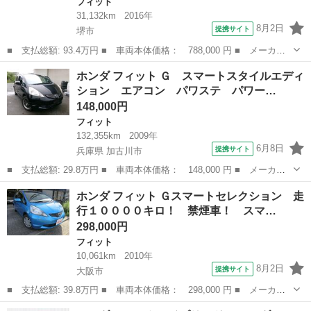
フィット
31,132km
2016年
8月2日
提携サイト
堺市
■ 支払総額: 93.4万円 ■ 車両本体価格： 788,000 円 ■ メーカー
名： ホンダ ■ 車種名： フィット ■ グレード名： １３Ｇ・Ｌ
大阪
堺市
フィット
ホンダ フィット Ｇ スマートスタイルエディ
パッケージ ワンオーナー 禁煙車 前ドラレコ 純正メモリーナ
ション エアコン パワステ パワー…
ビ Ｒカメラ ...
148,000円
フィット
132,355km
2009年
6月8日
提携サイト
兵庫県 加古川市
■ 支払総額: 29.8万円 ■ 車両本体価格： 148,000 円 ■ メーカー
名： ホンダ ■ 車種名： フィット ■ グレード名： Ｇ スマー
兵庫
加古川市
フィット
ホンダ フィット Ｇスマートセレクション 走
トスタイルエディション エアコン パワステ パワーウインドウ
行１００００キロ！ 禁煙車！ スマ…
スマートキー...
298,000円
フィット
10,061km
2010年
8月2日
提携サイト
大阪市
■ 支払総額: 39.8万円 ■ 車両本体価格： 298,000 円 ■ メーカー
名： ホンダ ■ 車種名： フィット ■ グレード名： Ｇスマート
大阪
大阪市
フィット