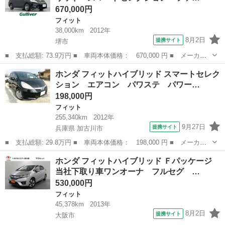
670,000円
フィット
38,000km
2012年
8月2日
提携サイト
堺市
■ 支払総額: 73.9万円 ■ 車両本体価格： 670,000 円 ■ メーカー
名： ホンダ ■ 車種名： フィットシャトルハイブリッド ■ グレ
大阪
堺市
フィット
ホンダ フィットハイブリッド スマートセレク
ード名： ハイブリッド・スマートセレクション ファインライン
ション エアコン パワステ パワー…
社外ナビ フ...
198,000円
フィット
255,340km
2012年
9月27日
提携サイト
兵庫県 加古川市
■ 支払総額: 29.8万円 ■ 車両本体価格： 198,000 円 ■ メーカー
名： ホンダ ■ 車種名： フィットハイブリッド ■ グレード
兵庫
加古川市
フィット
ホンダ フィットハイブリッド Ｆパッケージ
名： スマートセレクション エアコン パワステ パワーウインド
当社下取り車ワンオーナ フルセグ …
ウ エアバック ...
530,000円
フィット
45,378km
2013年
8月2日
提携サイト
大阪市