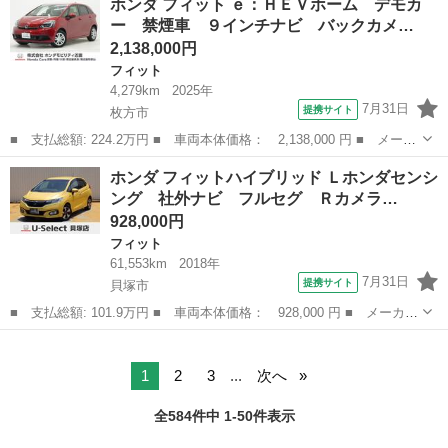
ホンダ フィット ｅ：ＨＥＶホーム デモカ
カメラ キーレスエントリー 電動格納ミラー ＣＶＴ 盗難防止シ
ー 禁煙車 ９インチナビ バックカメ…
ステム 衝突...
2,138,000円
フィット
4,279km
2025年
7月31日
提携サイト
枚方市
■ 支払総額: 224.2万円 ■ 車両本体価格： 2,138,000 円 ■ メーカ
ー名： ホンダ ■ 車種名： フィット ■ グレード名： ｅ：ＨＥ
大阪
枚方市
フィット
ホンダ フィットハイブリッド Ｌホンダセンシ
Ｖホーム デモカー 禁煙車 ９インチナビ バックカメラ ドラレ
ング 社外ナビ フルセグ Ｒカメラ…
コ ＥＴ...
928,000円
フィット
61,553km
2018年
7月31日
提携サイト
貝塚市
■ 支払総額: 101.9万円 ■ 車両本体価格： 928,000 円 ■ メーカー
名： ホンダ ■ 車種名： フィットハイブリッド ■ グレード
大阪
貝塚市
フィット
名： Ｌホンダセンシング 社外ナビ フルセグ Ｒカメラ ＥＴ
Ｃ ＬＥＤ ドラ...
1
2
3
...
次へ
全584件中 1-50件表示