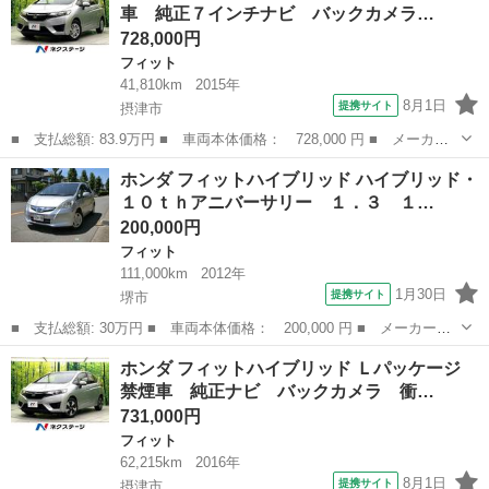
車 純正７インチナビ バックカメラ…
クカメラ オート...
728,000円
フィット
41,810km
2015年
8月1日
提携サイト
摂津市
■ 支払総額: 83.9万円 ■ 車両本体価格： 728,000 円 ■ メーカー
名： ホンダ ■ 車種名： フィット ■ グレード名： １３Ｇ・Ｆ
大阪
摂津市
フィット
ホンダ フィットハイブリッド ハイブリッド・
パッケージ 禁煙車 純正７インチナビ バックカメラ スマートキ
１０ｔｈアニバーサリー １．３ １…
ー ＥＴＣ ...
200,000円
フィット
111,000km
2012年
1月30日
提携サイト
堺市
■ 支払総額: 30万円 ■ 車両本体価格： 200,000 円 ■ メーカー
名： ホンダ ■ 車種名： フィットハイブリッド ■ グレード
大阪
堺市
フィット
ホンダ フィットハイブリッド Ｌパッケージ
名： ハイブリッド・１０ｔｈアニバーサリー １．３ １０ｔｈア
禁煙車 純正ナビ バックカメラ 衝…
ニバーサリ ■ 排気...
731,000円
フィット
62,215km
2016年
8月1日
提携サイト
摂津市