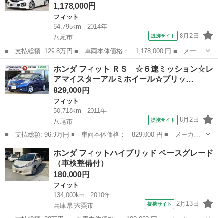
1,178,000円
フィット
64,795km
2014年
8月2日
提携サイト
八尾市
■ 支払総額: 129.8万円 ■ 車両本体価格： 1,178,000 円 ■ メーカ
ー名： ホンダ ■ 車種名： フィットハイブリッド ■ グレード
大阪
八尾市
フィット
ホンダ フィット ＲＳ ☆６速ミッション☆レ
名： Ｓパッケージ ☆新品タイヤ☆無限エアロ☆無限グリル☆無限
アマイスターアルミホイール☆ブリッ…
マフラー☆...
829,000円
フィット
50,718km
2011年
8月2日
提携サイト
八尾市
■ 支払総額: 96.9万円 ■ 車両本体価格： 829,000 円 ■ メーカー
名： ホンダ ■ 車種名： フィット ■ グレード名： ＲＳ ☆６
大阪
八尾市
フィット
ホンダ フィットハイブリッド ベースグレード
速ミッション☆レアマイスターアルミホイール☆ブリッツ車高調☆シ
（車検整備付）
ョートシフト...
180,000円
フィット
134,000km
2010年
2月13日
提携サイト
兵庫県 宍粟市