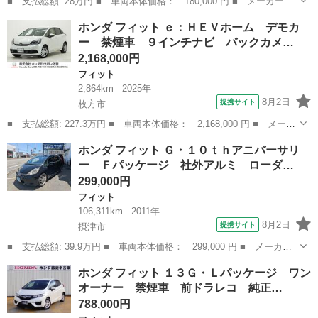
■ 支払総額: 28万円 ■ 車両本体価格： 180,000 円 ■ メーカー
名： ホンダ ■ 車種名： フィットハイブリッド ■ グレード
兵庫
宍粟市
フィット
ホンダ フィット ｅ：ＨＥＶホーム デモカ
名： ベースグレード ■ 排気量： 1300cc ■ ドア枚数： 5D ■
ー 禁煙車 ９インチナビ バックカメ…
ミッシ...
2,168,000円
フィット
2,864km
2025年
8月2日
提携サイト
枚方市
■ 支払総額: 227.3万円 ■ 車両本体価格： 2,168,000 円 ■ メーカ
ー名： ホンダ ■ 車種名： フィット ■ グレード名： ｅ：ＨＥ
大阪
枚方市
フィット
ホンダ フィット Ｇ・１０ｔｈアニバーサリ
Ｖホーム デモカー 禁煙車 ９インチナビ バックカメラ ドラレ
ー Ｆパッケージ 社外アルミ ローダ…
コ ＥＴ...
299,000円
フィット
106,311km
2011年
8月2日
提携サイト
摂津市
■ 支払総額: 39.9万円 ■ 車両本体価格： 299,000 円 ■ メーカー
名： ホンダ ■ 車種名： フィット ■ グレード名： Ｇ・１０ｔ
大阪
摂津市
フィット
ホンダ フィット １３Ｇ・Ｌパッケージ ワン
ｈアニバーサリー Ｆパッケージ 社外アルミ ローダウン ＥＴ
オーナー 禁煙車 前ドラレコ 純正…
Ｃ スマートキ...
788,000円