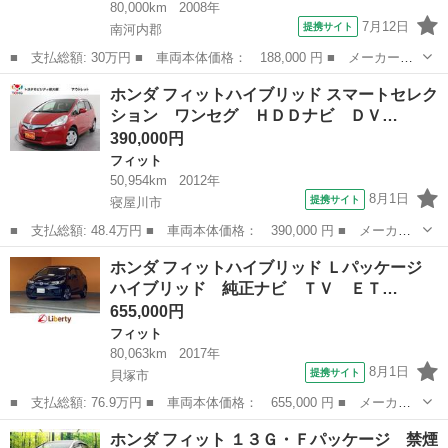
80,000km
2008年
7月12日
提携サイト
南河内郡
■ 支払総額: 30万円 ■ 車両本体価格： 188,000 円 ■ メーカー
名： ホンダ ■ 車種名： フィット ■ グレード名： Ｌ ■ 排気
大阪
南河内郡
フィット
ホンダ フィットハイブリッド スマートセレク
量： 1300cc ■ ドア枚数： 5D ■ ミッション： CVT ■ 店舗...
ション ワンセグ ＨＤＤナビ ＤＶ…
390,000円
フィット
50,954km
2012年
8月1日
提携サイト
寝屋川市
■ 支払総額: 48.4万円 ■ 車両本体価格： 390,000 円 ■ メーカー
名： ホンダ ■ 車種名： フィットハイブリッド ■ グレード
大阪
寝屋川市
フィット
ホンダ フィットハイブリッド Ｌパッケージ
名： スマートセレクション ワンセグ ＨＤＤナビ ＤＶＤ再生
ハイブリッド 純正ナビ ＴＶ ＥＴ…
バックカメラ Ｅ...
655,000円
フィット
80,063km
2017年
8月1日
提携サイト
貝塚市
■ 支払総額: 76.9万円 ■ 車両本体価格： 655,000 円 ■ メーカー
名： ホンダ ■ 車種名： フィットハイブリッド ■ グレード
大阪
貝塚市
フィット
ホンダ フィット １３Ｇ・Ｆパッケージ 禁煙
名： Ｌパッケージ ハイブリッド 純正ナビ ＴＶ ＥＴＣ バッ