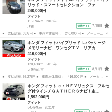
ホーム 純正 ９インチ メモリーナビ／ホンダセンシング／マルチ
リッド・スマートセレクション ファ…
ビューカ...
240,000円
フィット
115,694km
2013年
7月5日
提携サイト
堺市
■ 支払総額: 33万円 ■ 車両本体価格： 240,000 円 ■ メーカー
名： ホンダ ■ 車種名： フィットシャトルハイブリッド ■ グレ
大阪
堺市
フィット
ホンダ フィットハイブリッド Ｌパッケージ
ード名： ハイブリッド・スマートセレクション ファインライン
メモリーナビ ワンセグＴＶ リアカ…
フルセグナビ Ｂ...
416,000円
フィット
120,430km
2015年
8月1日
提携サイト
大阪狭山市
■ 支払総額: 56.2万円 ■ 車両本体価格： 416,000 円 ■ メーカー
名： ホンダ ■ 車種名： フィットハイブリッド ■ グレード
大阪
大阪狭山市
フィット
ホンダ フィット ｅ：ＨＥＶリュクス フルセ
名： Ｌパッケージ メモリーナビ ワンセグＴＶ リアカメラ ス
グ付９インチＧＡＴＨＥＲＳナビ！走…
マートキー ＬＥ...
1,592,000円
フィット
54,494km
2021年