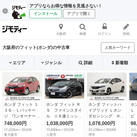
アプリならお得な情報を見逃さない！
インストール
アプリで開く
大阪府
検索
ログイン
投稿
大阪府のフィット(ホンダ)の中古車
人気キーワード
エリア
ジャンル
詳細
新着順
ホンダ フィット １
ホンダ フィット Ｒ
ホンダ フィットハ
ホ
３Ｇ・Ｌパッケー
Ｓ ファインスタイ
イブリッド Ｌホン
Ｌ
ジ ワンオーナー
ル ☆６速ミッショ
ダセンシング Ｈｏ
ビ
禁煙車 バックカメ
ン☆無限フルエアロ
ｎｄａ認定中古車
ライ
748,000円
1,038,000円
1,078,000円
98
ラ ＥＴＣ Ｂｌｕ
☆無限ドアバイザー
修復歴なし Ｈｏｎ
17,222km / 2016年
73,890km / 2013年
23,139km / 2018年
110
ｅｔｏｏｔｈ クル
☆無限フロアマット
ｄａ販売店全国保証
東大阪市
八尾市
堺市
大