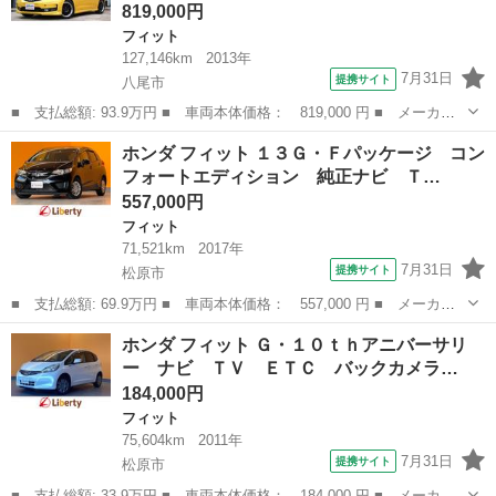
819,000円
フィット
127,146km
2013年
7月31日
提携サイト
八尾市
■ 支払総額: 93.9万円 ■ 車両本体価格： 819,000 円 ■ メーカー
名： ホンダ ■ 車種名： フィット ■ グレード名： ＲＳ ☆６
大阪
八尾市
フィット
ホンダ フィット １３Ｇ・Ｆパッケージ コン
速マニュアルミッション☆イエローパール☆ＴＥＩＮ車高調☆ＢＬＥ
フォートエディション 純正ナビ Ｔ…
ＳＴユーロマ...
557,000円
フィット
71,521km
2017年
7月31日
提携サイト
松原市
■ 支払総額: 69.9万円 ■ 車両本体価格： 557,000 円 ■ メーカー
名： ホンダ ■ 車種名： フィット ■ グレード名： １３Ｇ・Ｆ
大阪
松原市
フィット
ホンダ フィット Ｇ・１０ｔｈアニバーサリ
パッケージ コンフォートエディション 純正ナビ ＴＶ ＥＴＣ
ー ナビ ＴＶ ＥＴＣ バックカメラ…
バックカメラ...
184,000円
フィット
75,604km
2011年
7月31日
提携サイト
松原市
■ 支払総額: 33.9万円 ■ 車両本体価格： 184,000 円 ■ メーカー