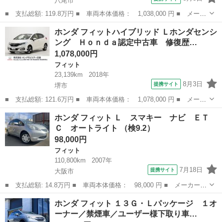
八尾市
■ 支払総額: 119.8万円 ■ 車両本体価格： 1,038,000 円 ■ メーカ
ー名： ホンダ ■ 車種名： フィット ■ グレード名： ＲＳ フ
大阪
八尾市
フィット
ホンダ フィットハイブリッド Ｌホンダセンシ
ァインスタイル ☆６速ミッション☆無限フルエアロ☆無限ドアバイ
ング Ｈｏｎｄａ認定中古車 修復歴…
ザー☆無...
1,078,000円
フィット
23,139km
2018年
8月3日
提携サイト
堺市
■ 支払総額: 121.6万円 ■ 車両本体価格： 1,078,000 円 ■ メーカ
ー名： ホンダ ■ 車種名： フィットハイブリッド ■ グレード
大阪
堺市
フィット
ホンダ フィット Ｌ スマキー ナビ ＥＴ
名： Ｌホンダセンシング Ｈｏｎｄａ認定中古車 修復歴なし Ｈ
Ｃ オートライト （検9.2）
ｏｎｄａ販...
98,000円
フィット
110,800km
2007年
7月18日
提携サイト
大阪市
■ 支払総額: 14.8万円 ■ 車両本体価格： 98,000 円 ■ メーカー
名： ホンダ ■ 車種名： フィット ■ グレード名： Ｌ スマキ
大阪
大阪市
フィット
ホンダ フィット １３Ｇ・Ｌパッケージ １オ
ー ナビ ＥＴＣ オートライト ■ 排気量： 1300cc ■ ドア枚
ーナー／禁煙車／ユーザー様下取り車…
数： ...