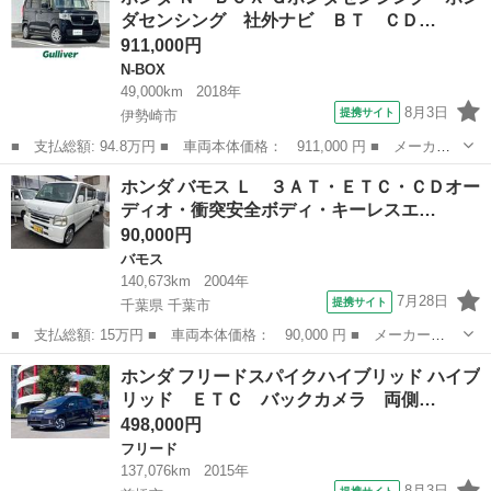
名： ＥＸ 後期型 ハーフレザーシート 全席シートヒーター メ
ダセンシング 社外ナビ ＢＴ ＣＤ…
モリーシー...
911,000円
N-BOX
49,000km
2018年
8月3日
提携サイト
伊勢崎市
■ 支払総額: 94.8万円 ■ 車両本体価格： 911,000 円 ■ メーカー
名： ホンダ ■ 車種名： Ｎ－ＢＯＸ ■ グレード名： Ｇホンダ
群馬
伊勢崎市
N-BOX
ホンダ バモス Ｌ ３ＡＴ・ＥＴＣ・ＣＤオー
センシング ホンダセンシング 社外ナビ ＢＴ ＣＤ ワンセグ
ディオ・衝突安全ボディ・キーレスエ…
バックカメラ...
90,000円
バモス
140,673km
2004年
7月28日
提携サイト
千葉県 千葉市
■ 支払総額: 15万円 ■ 車両本体価格： 90,000 円 ■ メーカー
名： ホンダ ■ 車種名： バモス ■ グレード名： Ｌ ３ＡＴ・
千葉
千葉市
バモス
ホンダ フリードスパイクハイブリッド ハイブ
ＥＴＣ・ＣＤオーディオ・衝突安全ボディ・キーレスエントリー ■
リッド ＥＴＣ バックカメラ 両側…
排気量： 660...
498,000円
フリード
137,076km
2015年
8月3日