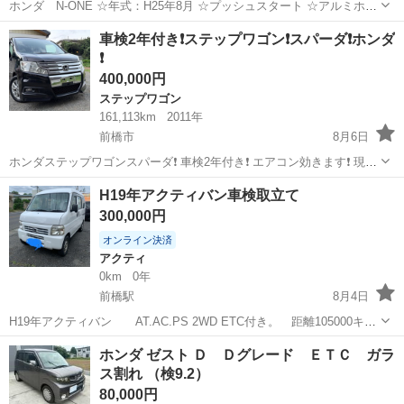
ホンダ N-ONE ☆年式：H25年8月 ☆プッシュスタート ☆アルミホイ
ール ☆ターボ ☆走行距離：90000㌔ ☆車検なし（車検を取る場合はお
群馬
太田市
細谷駅
N-ONE
車検2年付き❗️ステップワゴン❗️スパーダ❗️ホンダ
知らせください） ☆修復歴なし 状態も良く、エアコンも効きます。
❗️
400,000円
ステップワゴン
161,113km
2011年
前橋市
8月6日
ホンダステップワゴンスパーダ❗️ 車検2年付き❗️ エアコン効きます❗️ 現車
確認歓迎❗️ 値下げ出来ません❗️
群馬
前橋市
ステップワゴン
ホンダステップワゴン
H19年アクティバン車検取立て
300,000円
オンライン決済
アクティ
0km
0年
前橋駅
8月4日
H19年アクティバン AT.AC.PS 2WD ETC付き。 距離105000キロ
内外装綺麗です! バックドア右下と右真ん中辺りに凹みあります。 車
群馬
前橋市
前橋駅
アクティ
ホンダ ゼスト Ｄ Ｄグレード ＥＴＣ ガラ
検R 10年5月31日までたっぷり付いてます。現在前橋ナンバーが付...
ス割れ （検9.2）
80,000円