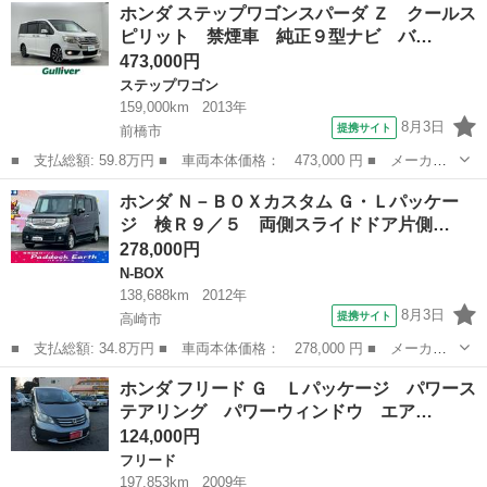
群馬
前橋市
N-WGN
ホンダ ステップワゴンスパーダ Ｚ クールス
ンダセンシング ★★★新品タイヤ／保証書／ディスプレイオーディ
ピリット 禁煙車 純正９型ナビ バ…
オ／ホン...
473,000円
ステップワゴン
159,000km
2013年
8月3日
提携サイト
前橋市
■ 支払総額: 59.8万円 ■ 車両本体価格： 473,000 円 ■ メーカー
名： ホンダ ■ 車種名： ステップワゴンスパーダ ■ グレード
群馬
前橋市
ステップワゴン
ホンダ Ｎ－ＢＯＸカスタム Ｇ・Ｌパッケー
名： Ｚ クールスピリット 禁煙車 純正９型ナビ バックカメ
ジ 検Ｒ９／５ 両側スライドドア片側…
ラ ＥＴＣ クル...
278,000円
N-BOX
138,688km
2012年
8月3日
提携サイト
高崎市
■ 支払総額: 34.8万円 ■ 車両本体価格： 278,000 円 ■ メーカー
名： ホンダ ■ 車種名： Ｎ－ＢＯＸカスタム ■ グレード名：
群馬
高崎市
N-BOX
ホンダ フリード Ｇ Ｌパッケージ パワース
Ｇ・Ｌパッケージ 検Ｒ９／５ 両側スライドドア片側電動スライド
テアリング パワーウィンドウ エア…
ドア プッシ...
124,000円
フリード
197,853km
2009年