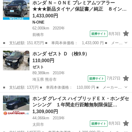
ホンダ Ｎ－ＯＮＥ プレミアムツアラー
ンダセンシング ドライブレコーダー ＥＴＣ バックカメラ 両側
★★★新品タイヤ／保証書／純正 ８イン…
スライド・片...
1,433,000円
N-ONE
62,000km
2020年
8月3日
提携サイト
前橋市
■ 支払総額: 151.8万円 ■ 車両本体価格： 1,433,000 円 ■ メーカ
ー名： ホンダ ■ 車種名： Ｎ－ＯＮＥ ■ グレード名： プレミ
群馬
前橋市
N-ONE
ホンダ ゼスト Ｄ （検9.9）
アムツアラー ★★★新品タイヤ／保証書／純正 ８インチ ＳＤナ
110,000円
ビ／衝突...
ゼスト
89,389km
2010年
7月27日
提携サイト
埼玉県 熊谷市
■ 支払総額: 13万円 ■ 車両本体価格： 110,000 円 ■ メーカー
名： ホンダ ■ 車種名： ゼスト ■ グレード名： Ｄ ■ 排気
埼玉
熊谷市
ゼスト
ホンダ グレイス ハイブリッドＥＸ・ホンダセ
量： 660cc ■ ドア枚数： 5D ■ ミッション： AT4速 ■ 店舗P...
ンシング １年間走行距離無制限保証…
1,309,000円
44,066km
2019年
8月3日
提携サイト
太田市