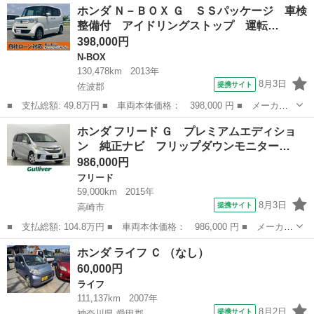
群馬
富岡市
N-BOX
ホンダ Ｎ－ＢＯＸ Ｇ ＳＳパッケージ 車検
グレード ドライブレコーダー ＥＴＣ 両側スライドドア ナビ
整備付 アイドリングストップ 運転…
クリアラ...
398,000円
N-BOX
130,478km
2013年
8月3日
提携サイト
佐波郡
■ 支払総額: 49.8万円 ■ 車両本体価格： 398,000 円 ■ メーカー
名： ホンダ ■ 車種名： Ｎ－ＢＯＸ ■ グレード名： Ｇ ＳＳ
群馬
佐波郡
N-BOX
ホンダ フリード Ｇ プレミアムエディショ
パッケージ 車検整備付 アイドリングストップ 運転席エアバッ
ン 純正ナビ フリップダウンモニター…
ク 助手席エア...
986,000円
フリード
59,000km
2015年
8月3日
提携サイト
高崎市
■ 支払総額: 104.8万円 ■ 車両本体価格： 986,000 円 ■ メーカー
名： ホンダ ■ 車種名： フリード ■ グレード名： Ｇ プレミ
群馬
高崎市
フリード
ホンダ ライフ Ｃ （なし）
アムエディション 純正ナビ フリップダウンモニター ＥＴＣ 両
60,000円
側パワース...
ライフ
111,137km
2007年
8月2日
提携サイト
神奈川県 愛甲郡