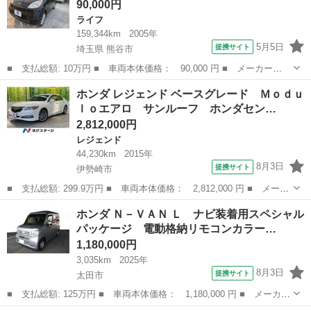
90,000円
ー 渋滞追従機...
ライフ
159,344km
2005年
5月5日
提携サイト
埼玉県 熊谷市
■ 支払総額: 10万円 ■ 車両本体価格： 90,000 円 ■ メーカー
名： ホンダ ■ 車種名： ライフ ■ グレード名： Ｆターボ ■
埼玉
熊谷市
ライフ
ホンダ レジェンド ベースグレード Ｍｏｄｕ
排気量： 660cc ■ ドア枚数： 5D ■ ミッション： AT4速 ■ 店...
ｌｏエアロ サンルーフ ホンダセン…
2,812,000円
レジェンド
44,230km
2015年
8月3日
提携サイト
伊勢崎市
■ 支払総額: 299.9万円 ■ 車両本体価格： 2,812,000 円 ■ メーカ
ー名： ホンダ ■ 車種名： レジェンド ■ グレード名： ベース
群馬
伊勢崎市
レジェンド
ホンダ Ｎ－ＶＡＮ Ｌ ナビ装着用スペシャル
グレード Ｍｏｄｕｌｏエアロ サンルーフ ホンダセンシング ブ
パッケージ 電動格納リモコンカラー…
ラインド...
1,180,000円
3,035km
2025年
8月3日
提携サイト
太田市
■ 支払総額: 125万円 ■ 車両本体価格： 1,180,000 円 ■ メーカー
名： ホンダ ■ 車種名： Ｎ－ＶＡＮ ■ グレード名： Ｌ ナビ