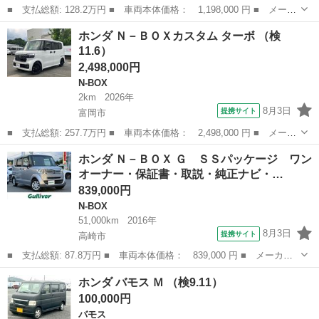
■ 支払総額: 128.2万円 ■ 車両本体価格： 1,198,000 円 ■ メーカ
ー名： ホンダ ■ 車種名： Ｎ－ＷＧＮ ■ グレード名： Ｌ イ
群馬
前橋市
N-WGN
ホンダ Ｎ－ＢＯＸカスタム ターボ （検
ンターナビ バックモニター ホンダセンシング スマートキー パ
11.6）
ーキング...
2,498,000円
N-BOX
2km
2026年
8月3日
提携サイト
富岡市
■ 支払総額: 257.7万円 ■ 車両本体価格： 2,498,000 円 ■ メーカ
ー名： ホンダ ■ 車種名： Ｎ－ＢＯＸカスタム ■ グレード
群馬
富岡市
N-BOX
ホンダ Ｎ－ＢＯＸ Ｇ ＳＳパッケージ ワン
名： ターボ ■ 排気量： 660cc ■ ドア枚数： 5D ■ ミッショ...
オーナー・保証書・取説・純正ナビ・…
839,000円
N-BOX
51,000km
2016年
8月3日
提携サイト
高崎市
■ 支払総額: 87.8万円 ■ 車両本体価格： 839,000 円 ■ メーカー
名： ホンダ ■ 車種名： Ｎ－ＢＯＸ ■ グレード名： Ｇ ＳＳ
群馬
高崎市
N-BOX
ホンダ バモス Ｍ （検9.11）
パッケージ ワンオーナー・保証書・取説・純正ナビ・バックカメ
100,000円
ラ・フルセグ・...
バモス