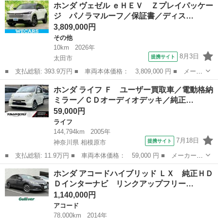
群馬
北群馬郡
ホンダ
ホンダ ヴェゼル ｅＨＥＶ Ｚプレイパッケー
ＶＺ ワンオーナー 純正９インチコネクトディスプレイ マルチビ
ジ パノラマルーフ／保証書／ディス…
ューカメ...
3,809,000円
その他
10km
2026年
8月3日
提携サイト
太田市
■ 支払総額: 393.9万円 ■ 車両本体価格： 3,809,000 円 ■ メーカ
ー名： ホンダ ■ 車種名： ヴェゼル ■ グレード名： ｅＨＥ
群馬
太田市
その他
ホンダ ライフ Ｆ ユーザー買取車／電動格納
Ｖ Ｚプレイパッケージ パノラマルーフ／保証書／ディスプレイオ
ミラー／ＣＤオーディオデッキ／純正…
ーディオ＋...
59,000円
ライフ
144,794km
2005年
7月18日
提携サイト
神奈川県 相模原市
■ 支払総額: 11.9万円 ■ 車両本体価格： 59,000 円 ■ メーカー
名： ホンダ ■ 車種名： ライフ ■ グレード名： Ｆ ユーザー
神奈川
相模原市
ライフ
ホンダ アコードハイブリッド ＬＸ 純正ＨＤ
買取車／電動格納ミラー／ＣＤオーディオデッキ／純正１４インチア
Ｄインターナビ リンクアップフリー…
ルミホイール／...
1,140,000円
アコード
78,000km
2014年