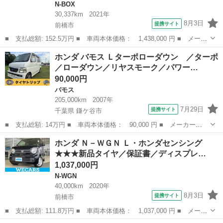
N-BOX
30,337km
2021年
8月3日
提携サイト
前橋市
■ 支払総額: 152.5万円 ■ 車両本体価格： 1,438,000 円 ■ メーカ
ー名： ホンダ ■ 車種名： Ｎ－ＢＯＸカスタム ■ グレード
群馬
前橋市
N-BOX
ホンダ バモス Ｌターボローダウン ／ターボ
名： Ｌターボ ８インチプレミアムインターナビフルセグＴＶ バ
／ローダウン／リヤスモーク／パワー…
ックカメラ ...
90,000円
バモス
205,000km
2007年
7月29日
提携サイト
千葉県 鎌ケ谷市
■ 支払総額: 14万円 ■ 車両本体価格： 90,000 円 ■ メーカー
名： ホンダ ■ 車種名： バモス ■ グレード名： Ｌターボロー
千葉
鎌ケ谷市
バモス
ホンダ Ｎ－ＷＧＮ Ｌ・ホンダセンシング
ダウン ／ターボ／ローダウン／リヤスモーク／パワーウィンドウ／
★★★新品タイヤ／保証書／ディスプレ…
キーレス／スペアキ...
1,037,000円
N-WGN
40,000km
2020年
8月3日
提携サイト
前橋市
■ 支払総額: 111.8万円 ■ 車両本体価格： 1,037,000 円 ■ メーカ
ー名： ホンダ ■ 車種名： Ｎ－ＷＧＮ ■ グレード名： Ｌ・ホ