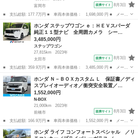
8月3日
提携サイト
富岡市
■ 支払総額: 177.7万円 ■ 車両本体価格： 1,698,000 円 ■ メーカ
ー名： ホンダ ■ 車種名： Ｎ－ＷＧＮ ■ グレード名： Ｌ ド
群馬
富岡市
N-WGN
ホンダ ステップワゴン ｅ：ＨＥＶスパーダ
ライブレコーダー ＥＴＣ バックカメラ ナビ クリアランスソナ
純正１１型ナビ 全周囲カメラ シー…
ー オー...
3,485,000円
ステップワゴン
27,815km
2023年
8月3日
提携サイト
太田市
■ 支払総額: 359.9万円 ■ 車両本体価格： 3,485,000 円 ■ メーカ
ー名： ホンダ ■ 車種名： ステップワゴン ■ グレード名：
群馬
太田市
ステップワゴン
ホンダ Ｎ－ＢＯＸカスタム Ｌ 保証書／ディ
ｅ：ＨＥＶスパーダ 純正１１型ナビ 全周囲カメラ シートヒータ
スプレイオーディオ／衝突安全装置／…
ー 電動リ...
1,552,000円
N-BOX
21,000km
2023年
8月3日
提携サイト
前橋市
■ 支払総額: 166.9万円 ■ 車両本体価格： 1,552,000 円 ■ メーカ
ー名： ホンダ ■ 車種名： Ｎ－ＢＯＸカスタム ■ グレード
群馬
前橋市
N-BOX
ホンダ ライフ コンフォートスペシャル ／リ
名： Ｌ 保証書／ディスプレイオーディオ／衝突安全装置／電動ス