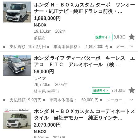
群馬
前橋市
N-WGN
ホンダ Ｎ－ＢＯＸカスタム ターボ ワンオー
ダセンシング ワンオーナー 雹凹み車両 前後ドライブレコーダ
ナー・純正ナビ・純正ドラレコ前後・…
ー シート...
1,898,000円
N-BOX
19,181km
2024年
8月3日
提携サイト
前橋市
■ 支払総額: 197.2万円 ■ 車両本体価格： 1,898,000 円 ■ メーカ
ー名： ホンダ ■ 車種名： Ｎ－ＢＯＸカスタム ■ グレード
群馬
前橋市
N-BOX
ホンダ ライフ ディーバターボ キーレス エ
名： ターボ ワンオーナー・純正ナビ・純正ドラレコ前後・純正リ
アロ ＥＴＣ アルミホイール （検…
アカメラ・Ｅ...
59,000円
ライフ
79,720km
2005年
7月30日
提携サイト
埼玉県 幸手市
■ 支払総額: 9.9万円 ■ 車両本体価格： 59,000 円 ■ メーカー
名： ホンダ ■ 車種名： ライフ ■ グレード名： ディーバター
埼玉
幸手市
ライフ
ホンダ Ｎ－ＢＯＸカスタム コーディネートス
ボ キーレス エアロ ＥＴＣ アルミホイール ■ 排気量： 660cc
タイル 当社デモカー 純正９インチ…
■ ド...
2,070,000円
N-BOX
5,404km
2025年