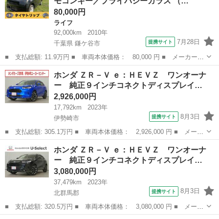
モコンキー／プライバシーガラス （…
ライドドア／...
80,000円
ライフ
92,000km
2010年
7月28日
提携サイト
千葉県 鎌ケ谷市
■ 支払総額: 11.9万円 ■ 車両本体価格： 80,000 円 ■ メーカー
名： ホンダ ■ 車種名： ライフ ■ グレード名： コンフォート
千葉
鎌ケ谷市
ライフ
ホンダ ＺＲ－Ｖ ｅ：ＨＥＶＺ ワンオーナ
スペシャル ／リモコンキー／プライバシーガラス ■ 排気量：
ー 純正９インチコネクトディスプレイ…
660cc ■...
2,926,000円
17,792km
2023年
8月3日
提携サイト
伊勢崎市
■ 支払総額: 305.1万円 ■ 車両本体価格： 2,926,000 円 ■ メーカ
ー名： ホンダ ■ 車種名： ＺＲ－Ｖ ■ グレード名： ｅ：ＨＥ
群馬
伊勢崎市
ホンダ
ホンダ ＺＲ－Ｖ ｅ：ＨＥＶＺ ワンオーナ
ＶＺ ワンオーナー 純正９インチコネクトディスプレイ マルチビ
ー 純正９インチコネクトディスプレイ…
ューカメ...
3,080,000円
37,479km
2023年
8月3日
提携サイト
北群馬郡
■ 支払総額: 320.5万円 ■ 車両本体価格： 3,080,000 円 ■ メーカ
ー名： ホンダ ■ 車種名： ＺＲ－Ｖ ■ グレード名： ｅ：ＨＥ