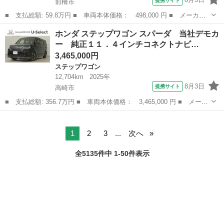
提携サイト
前橋市
■ 支払総額: 59.8万円 ■ 車両本体価格： 498,000 円 ■ メーカー
名： ホンダ ■ 車種名： フリードスパイクハイブリッド ■ グレ
群馬
前橋市
フリード
ホンダ ステップワゴン スパーダ 当社デモカ
ード名： ハイブリッド ＥＴＣ バックカメラ 両側スライドド
ー 純正１１．４インチコネクトナビ…
ア ＨＩＤ キ...
3,465,000円
ステップワゴン
12,704km
2025年
8月3日
提携サイト
高崎市
■ 支払総額: 356.7万円 ■ 車両本体価格： 3,465,000 円 ■ メーカ
ー名： ホンダ ■ 車種名： ステップワゴン ■ グレード名： ス
群馬
高崎市
ステップワゴン
パーダ 当社デモカー 純正１１．４インチコネクトナビ ３カメラ
ドライブ...
1
2
3
...
次へ
全5135件中 1-50件表示