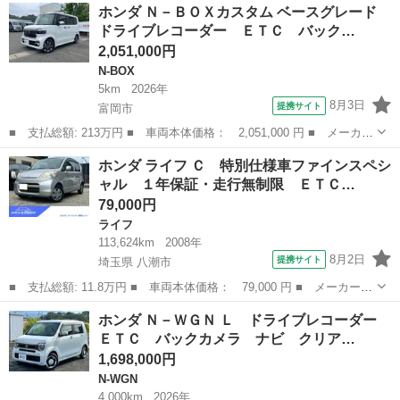
群馬
太田市
ホンダ
ホンダ Ｎ－ＢＯＸカスタム ベースグレード
装着用スペシャルパッケージ 電動格納リモコンカラードアミラー
ドライブレコーダー ＥＴＣ バック…
ナビ・フル...
2,051,000円
N-BOX
5km
2026年
8月3日
提携サイト
富岡市
■ 支払総額: 213万円 ■ 車両本体価格： 2,051,000 円 ■ メーカー
名： ホンダ ■ 車種名： Ｎ－ＢＯＸカスタム ■ グレード名：
群馬
富岡市
N-BOX
ホンダ ライフ Ｃ 特別仕様車ファインスペシ
ベースグレード ドライブレコーダー ＥＴＣ バックカメラ 両側
ャル １年保証・走行無制限 ＥＴＣ…
スライド・...
79,000円
ライフ
113,624km
2008年
8月2日
提携サイト
埼玉県 八潮市
■ 支払総額: 11.8万円 ■ 車両本体価格： 79,000 円 ■ メーカー
名： ホンダ ■ 車種名： ライフ ■ グレード名： Ｃ 特別仕様
埼玉
八潮市
ライフ
ホンダ Ｎ－ＷＧＮ Ｌ ドライブレコーダー
車ファインスペシャル １年保証・走行無制限 ＥＴＣ ドライブレ
ＥＴＣ バックカメラ ナビ クリア…
コーダー キー...
1,698,000円
N-WGN
4,000km
2026年