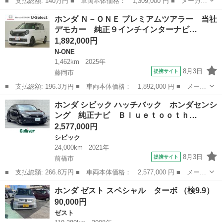
■ 支払総額: 140万円 ■ 車両本体価格： 1,309,000 円 ■ メーカー
名： ホンダ ■ 車種名： グレイス ■ グレード名： ハイブリッ
群馬
太田市
ホンダ
ホンダ Ｎ－ＯＮＥ プレミアムツアラー 当社
ドＥＸ・ホンダセンシング １年間走行距離無制限保証 ドライブレ
デモカー 純正９インチインターナビ…
コーダー ...
1,892,000円
N-ONE
1,462km
2025年
8月3日
提携サイト
藤岡市
■ 支払総額: 196.3万円 ■ 車両本体価格： 1,892,000 円 ■ メーカ
ー名： ホンダ ■ 車種名： Ｎ－ＯＮＥ ■ グレード名： プレミ
群馬
藤岡市
N-ONE
ホンダ シビック ハッチバック ホンダセンシ
アムツアラー 当社デモカー 純正９インチインターナビ シートヒ
ング 純正ナビ Ｂｌｕｅｔｏｏｔｈ…
ーター ...
2,577,000円
シビック
24,000km
2021年
8月3日
提携サイト
前橋市
■ 支払総額: 266.8万円 ■ 車両本体価格： 2,577,000 円 ■ メーカ
ー名： ホンダ ■ 車種名： シビック ■ グレード名： ハッチバ
群馬
前橋市
シビック
ホンダ ゼスト スペシャル ターボ （検9.9）
ック ホンダセンシング 純正ナビ Ｂｌｕｅｔｏｏｔｈ フルセ
90,000円
グ バック...
ゼスト