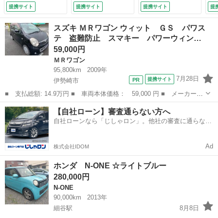
カメラ 両側スライ
ＴＣ ＬＥＤヘッド
動
提携サイト
提携サイト
提携サイト
提
ド・片側電動 ナ
ライト オートハイ
突
ビ ＴＶ 衝突被害
ビーム 渋滞追従機
ル
スズキ ＭＲワゴン ウィット ＧＳ パワス
軽減システム スマ
能付きＡＣＣ レー
ル
テ 盗難防止 スマキー パワーウィン…
ートキー アイドリ
ンキープアシスト
シ
59,000円
ングストップ 電動
サイドエアバッグ・
バ
格納ミラー シート
サイドカーテンエア
サ
ＭＲワゴン
ヒーター ベンチシ
バッグ （車検整備
能 
95,800km
2009年
ート （検8.11）
付）
7月28日
提携サイト
伊勢崎市
■ 支払総額: 14.9万円 ■ 車両本体価格： 59,000 円 ■ メーカー
名： スズキ ■ 車種名： ＭＲワゴン ■ グレード名： ウィッ
群馬
伊勢崎市
ＭＲワゴン
フルフラット
【自社ローン】審査通らない方へ
ト ＧＳ パワステ 盗難防止 スマキー パワーウィンドウ ＡＢ
自社ローンなら「じしゃロン」。他社の審査に通らなか
Ｓ 衝突安全ボデ...
った方も
Ad
株式会社IDOM
ホンダ N-ONE ☆ライトブルー
280,000円
N-ONE
90,000km
2013年
細谷駅
8月8日