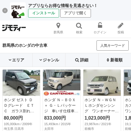
アプリならお得な情報を見逃さない！
インストール
アプリで開く
群馬県
検索
ログイン
投稿
群馬県のホンダの中古車
人気キーワード
エリア
ジャンル
詳細
新着順
ホンダ ゼスト Ｄ
ホンダ Ｎ－ＢＯＸ
ホンダ Ｎ－ＷＧＮ
ホ
Ｄグレード ＥＴ
＋ Ｇ・Ｌパッケー
Ｌホンダセンシン
カ
Ｃ ガラス割れ
ジ 車いす仕様車
グ ワンオーナー
ワ
（検9.2）
１年間走行無制限保
雹凹み車両 前後ド
ナ
80,000円
833,000円
1,023,000円
1,
証 ４ＷＤ 福祉車
ライブレコーダー
前
105,000km / 2009年
15,493km / 2015年
23,987km / 2021年
19,
輌 ＥＴＣ バック
シートヒーター Ｅ
ラ
埼玉県 日高市
太田市
前橋市
前