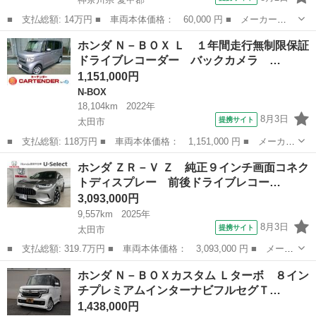
■ 支払総額: 14万円 ■ 車両本体価格： 60,000 円 ■ メーカー
名： ホンダ ■ 車種名： ライフ ■ グレード名： Ｃ ■ 排気
神奈川
愛甲郡
ライフ
ホンダ Ｎ－ＢＯＸ Ｌ １年間走行無制限保証
量： 660cc ■ ドア枚数： 5D ■ ミッション： AT4速 ■ 店舗
ドライブレコーダー バックカメラ …
PR...
1,151,000円
N-BOX
18,104km
2022年
8月3日
提携サイト
太田市
■ 支払総額: 118万円 ■ 車両本体価格： 1,151,000 円 ■ メーカー
名： ホンダ ■ 車種名： Ｎ－ＢＯＸ ■ グレード名： Ｌ １年
群馬
太田市
N-BOX
ホンダ ＺＲ－Ｖ Ｚ 純正９インチ画面コネク
間走行無制限保証ドライブレコーダー バックカメラ 両側スライ
トディスプレー 前後ドライブレコー…
ド・片側電動...
3,093,000円
9,557km
2025年
8月3日
提携サイト
太田市
■ 支払総額: 319.7万円 ■ 車両本体価格： 3,093,000 円 ■ メーカ
ー名： ホンダ ■ 車種名： ＺＲ－Ｖ ■ グレード名： Ｚ 純正
群馬
太田市
ホンダ
ホンダ Ｎ－ＢＯＸカスタム Ｌターボ ８イン
９インチ画面コネクトディスプレー 前後ドライブレコーダー ステ
チプレミアムインターナビフルセグＴ…
アリング...
1,438,000円