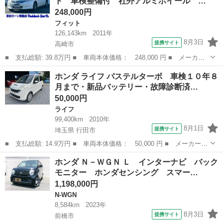
ド 車検整備付 社外アルミホイール …
逸脱防止...
248,000円
フィット
126,143km
2011年
8月3日
提携サイト
高崎市
■ 支払総額: 39.8万円 ■ 車両本体価格： 248,000 円 ■ メーカー
名： ホンダ ■ 車種名： フィットハイブリッド ■ グレード
群馬
高崎市
フィット
ホンダ ライフ パステルターボ 車検１０年８
名： ベースグレード 車検整備付 社外アルミホイール キーレ
月まで・新品バッテリー・故障診断済…
ス ＥＴＣ 社外ナ...
50,000円
ライフ
99,400km
2010年
8月1日
提携サイト
埼玉県 行田市
■ 支払総額: 14.9万円 ■ 車両本体価格： 50,000 円 ■ メーカー
名： ホンダ ■ 車種名： ライフ ■ グレード名： パステルター
埼玉
行田市
ライフ
ホンダ Ｎ－ＷＧＮ Ｌ インターナビ バック
ボ 車検１０年８月まで・新品バッテリー・故障診断済・４ナンバー
モニター ホンダセンシング スマー…
バン登録可能・...
1,198,000円
N-WGN
8,584km
2023年
8月3日
提携サイト
前橋市