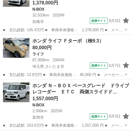
1,378,000円
N-BOX
32,833km
2020年
8月3日
提携サイト
前橋市
■ 支払総額: 145.4万円 ■ 車両本体価格： 1,378,000 円 ■ メーカ
ー名： ホンダ ■ 車種名： Ｎ－ＢＯＸカスタム ■ グレード
群馬
前橋市
N-BOX
ホンダ ライフ Ｆターボ （検9.3）
名： Ｇ・Ｌターボホンダセンシング ８インチプレミアムインター
80,000円
ナビフルセグ...
ライフ
87,000km
2004年
6月7日
提携サイト
埼玉県 さいたま市
■ 支払総額: 13.8万円 ■ 車両本体価格： 80,000 円 ■ メーカー
名： ホンダ ■ 車種名： ライフ ■ グレード名： Ｆターボ ■
埼玉
さいたま市
ライフ
ホンダ Ｎ－ＢＯＸ ベースグレード ドライブ
排気量： 660cc ■ ドア枚数： 5D ■ ミッション： AT4速 ■...
レコーダー ＥＴＣ 両側スライドド…
1,557,000円
N-BOX
2,000km
2025年
8月3日
提携サイト
富岡市
■ 支払総額: 163.6万円 ■ 車両本体価格： 1,557,000 円 ■ メーカ
ー名： ホンダ ■ 車種名： Ｎ－ＢＯＸ ■ グレード名： ベース