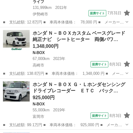
ライフ
131,999km
2011年
7月31日
提携サイト
伊勢崎市
■ 支払総額: 12.8万円 ■ 車両本体価格： 78,000 円 ■ メーカー
名： ホンダ ■ 車種名： ライフ ■ グレード名： ディーバスマ
群馬
伊勢崎市
ライフ
ホンダ Ｎ－ＢＯＸカスタム ベースグレード
ートスタイル ［２９９］キーレスエントリー オートエアコン ア
純正ナビ シートヒーター 両側パワ…
ルミホイール ...
1,348,000円
N-BOX
67,000km
2023年
8月3日
提携サイト
高崎市
■ 支払総額: 138.8万円 ■ 車両本体価格： 1,348,000 円 ■ メーカ
ー名： ホンダ ■ 車種名： Ｎ－ＢＯＸカスタム ■ グレード
群馬
高崎市
N-BOX
ホンダ Ｎ－ＢＯＸ Ｇ・Ｌホンダセンシング
名： ベースグレード 純正ナビ シートヒーター 両側パワースラ
ドライブレコーダー ＥＴＣ バック…
イドドア Ｅ...
925,000円
N-BOX
55,000km
2019年
8月3日
提携サイト
富岡市
■ 支払総額: 99.1万円 ■ 車両本体価格： 925,000 円 ■ メーカー
名： ホンダ ■ 車種名： Ｎ－ＢＯＸ ■ グレード名： Ｇ・Ｌホ
群馬
富岡市
N-BOX