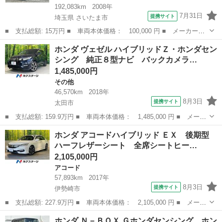
192,083km
2008年
7月31日
提携サイト
埼玉県 さいたま市
■ 支払総額: 15万円 ■ 車両本体価格： 100,000 円 ■ メーカー
名： ホンダ ■ 車種名： バモス ■ グレード名： Ｍ ■ 排気
埼玉
さいたま市
バモス
ホンダ ヴェゼル ハイブリッドＺ・ホンダセン
量： 660cc ■ ドア枚数： 5D ■ ミッション： AT3速 ■ 店舗P...
シング 純正８型ナビ バックカメラ…
1,485,000円
その他
46,570km
2018年
8月3日
提携サイト
太田市
■ 支払総額: 159.9万円 ■ 車両本体価格： 1,485,000 円 ■ メーカ
ー名： ホンダ ■ 車種名： ヴェゼル ■ グレード名： ハイブリ
群馬
太田市
その他
ホンダ アコードハイブリッド ＥＸ 後期型
ッドＺ・ホンダセンシング 純正８型ナビ バックカメラ ドラレ
ハーフレザーシート 全席シートヒー…
コ ＥＴＣ...
2,105,000円
アコード
57,893km
2017年
8月3日
提携サイト
伊勢崎市
■ 支払総額: 227.9万円 ■ 車両本体価格： 2,105,000 円 ■ メーカ
ー名： ホンダ ■ 車種名： アコードハイブリッド ■ グレード
群馬
伊勢崎市
アコード
ホンダ Ｎ－ＢＯＸ Ｇホンダセンシング ホン