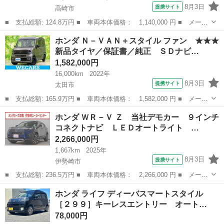
8月3日
提携サイト
高崎市
■ 支払総額: 124.8万円 ■ 車両本体価格： 1,140,000 円 ■ メーカ
ー名： ホンダ ■ 車種名： アコードハイブリッド ■ グレード
群馬
高崎市
アコード
ホンダ Ｎ－ＶＡＮ＋スタイル ファン ★★★
名： ＬＸ 純正ＨＤＤインターナビ リンクアップフリー フルセ
新品タイヤ／保証書／純正 ＳＤナビ…
グＴＶ Ｃ...
1,582,000円
16,000km
2022年
8月3日
提携サイト
太田市
■ 支払総額: 165.9万円 ■ 車両本体価格： 1,582,000 円 ■ メーカ
ー名： ホンダ ■ 車種名： Ｎ－ＶＡＮ＋スタイル ■ グレード
群馬
太田市
ホンダ
ホンダ ＷＲ－Ｖ Ｚ 当社デモカー ９インチ
名： ファン ★★★新品タイヤ／保証書／純正 ＳＤナビ／衝突安
コネクトナビ ＬＥＤオートライト …
全装置／車...
2,266,000円
1,667km
2025年
8月3日
提携サイト
伊勢崎市
■ 支払総額: 236.5万円 ■ 車両本体価格： 2,266,000 円 ■ メーカ
ー名： ホンダ ■ 車種名： ＷＲ－Ｖ ■ グレード名： Ｚ 当社
群馬
伊勢崎市
ホンダ
ホンダ ライフ ディーバスマートスタイル
デモカー ９インチコネクトナビ ＬＥＤオートライト オートハイ
［２９９］キーレスエントリー オート…
ビーム ...
78,000円