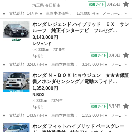
3月26日
提携サイト
埼玉県 春日部市
■ 支払総額: 14万円 ■ 車両本体価格： 124,000 円 ■ メーカー
名： ホンダ ■ 車種名： フリード ■ グレード名： Ｇ Ｌパッ
埼玉
春日部市
フリード
ホンダ レジェンド ハイブリッド ＥＸ サン
ケージ パワーステアリング パワーウィンドウ エアバッグ オー
ルーフ 純正インターナビ フルセグ…
トエアコン キー...
3,143,000円
レジェンド
93,000km
2019年
8月3日
提携サイト
前橋市
■ 支払総額: 324.8万円 ■ 車両本体価格： 3,143,000 円 ■ メーカ
ー名： ホンダ ■ 車種名： レジェンド ■ グレード名： ハイブ
群馬
前橋市
レジェンド
ホンダ Ｎ－ＢＯＸ ヒョウジュン ★★★保証
リッド ＥＸ サンルーフ 純正インターナビ フルセグＴＶ Ｂｌ
書／ホンダセンシング／電動スライド…
ｕｅｔｏ...
1,352,000円
N-BOX
8,000km
2024年
8月3日
提携サイト
前橋市
■ 支払総額: 143.9万円 ■ 車両本体価格： 1,352,000 円 ■ メーカ
ー名： ホンダ ■ 車種名： Ｎ－ＢＯＸ ■ グレード名： ヒョウ
群馬
前橋市
N-BOX
ホンダ フィットハイブリッド ベースグレー
ジュン ★★★保証書／ホンダセンシング／電動スライドドア／車線