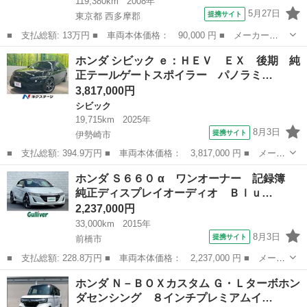
119,380km
2008年
5月27日
提携サイト
東京都 西多摩郡
■ 支払総額: 13万円 ■ 車両本体価格： 90,000 円 ■ メーカー
名： ホンダ ■ 車種名： ゼスト ■ グレード名： スペシャル
東京
西多摩郡
ゼスト
ホンダ シビック ｅ：ＨＥＶ ＥＸ 後期 純
ターボ ■ 排気量： 660cc ■ ドア枚数： 5D ■ ミッション：
正テールゲートスポイラー パノラミ…
AT4...
3,817,000円
シビック
19,715km
2025年
8月3日
提携サイト
伊勢崎市
■ 支払総額: 394.9万円 ■ 車両本体価格： 3,817,000 円 ■ メーカ
ー名： ホンダ ■ 車種名： シビック ■ グレード名： ｅ：ＨＥ
群馬
伊勢崎市
シビック
ホンダ Ｓ６６０ α ワンオーナー 記録簿
Ｖ ＥＸ 後期 純正テールゲートスポイラー パノラミックサンル
純正ディスプレイオーディオ Ｂｌｕ…
ーフ ブ...
2,237,000円
33,000km
2015年
8月3日
提携サイト
前橋市
■ 支払総額: 228.8万円 ■ 車両本体価格： 2,237,000 円 ■ メーカ
ー名： ホンダ ■ 車種名： Ｓ６６０ ■ グレード名： α ワンオ
群馬
前橋市
ホンダ
ホンダ Ｎ－ＢＯＸカスタム Ｇ・Ｌターボホン
ーナー 記録簿 純正ディスプレイオーディオ Ｂｌｕｅｔｏｏｔ
ダセンシング ８インチプレミアムイ…
ｈ クル...