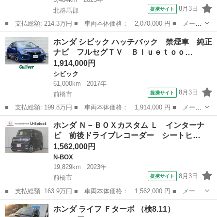
8月3日
提携サイト
北群馬郡
■ 支払総額: 214.3万円 ■ 車両本体価格： 2,070,000 円 ■ メーカ
ー名： ホンダ ■ 車種名： Ｎ－ＢＯＸカスタム ■ グレード
群馬
北群馬郡
N-BOX
ホンダ シビック ハッチバック 禁煙車 純正
名： コーディネートスタイル 当社デモカー 純正９インチコネク
ナビ フルセグＴＶ Ｂｌｕｅｔｏｏ…
トナビ シー...
1,914,000円
シビック
61,000km
2017年
8月3日
提携サイト
前橋市
■ 支払総額: 199.8万円 ■ 車両本体価格： 1,914,000 円 ■ メーカ
ー名： ホンダ ■ 車種名： シビック ■ グレード名： ハッチバ
群馬
前橋市
シビック
ホンダ Ｎ－ＢＯＸカスタム Ｌ インターナ
ック 禁煙車 純正ナビ フルセグＴＶ Ｂｌｕｅｔｏｏｔｈ接続
ビ 前後ドライブレコーダー シートヒ…
バックモ...
1,562,000円
N-BOX
19,829km
2023年
8月3日
提携サイト
前橋市
■ 支払総額: 163.9万円 ■ 車両本体価格： 1,562,000 円 ■ メーカ
ー名： ホンダ ■ 車種名： Ｎ－ＢＯＸカスタム ■ グレード
群馬
前橋市
N-BOX
ホンダ ライフ Ｆターボ （検8.11）
名： Ｌ インターナビ 前後ドライブレコーダー シートヒータ