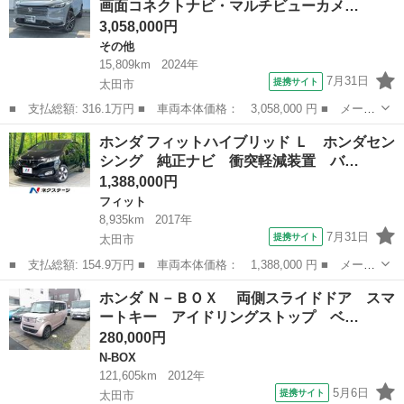
画面コネクトナビ・マルチビューカメ…
トキー＆プッ...
3,058,000円
その他
15,809km
2024年
7月31日
提携サイト
太田市
■ 支払総額: 316.1万円 ■ 車両本体価格： 3,058,000 円 ■ メーカ
ー名： ホンダ ■ 車種名： ヴェゼル ■ グレード名： ｅ：ＨＥ
群馬
太田市
その他
ホンダ フィットハイブリッド Ｌ ホンダセン
ＶＺ 純正９インチ画面コネクトナビ・マルチビューカメラ・パワー
シング 純正ナビ 衝突軽減装置 バ…
テゲート...
1,388,000円
フィット
8,935km
2017年
7月31日
提携サイト
太田市
■ 支払総額: 154.9万円 ■ 車両本体価格： 1,388,000 円 ■ メーカ
ー名： ホンダ ■ 車種名： フィットハイブリッド ■ グレード
群馬
太田市
フィット
ホンダ Ｎ－ＢＯＸ 両側スライドドア スマ
名： Ｌ ホンダセンシング 純正ナビ 衝突軽減装置 バックカメ
ートキー アイドリングストップ ベ…
ラ アダプ...
280,000円
N-BOX
121,605km
2012年
5月6日
提携サイト
太田市