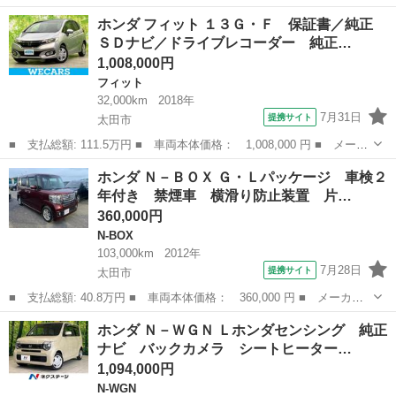
ー名： ホンダ ■ 車種名： ステップワゴン ■ グレード名： ス
群馬
太田市
ステップワゴン
ホンダ フィット １３Ｇ・Ｆ 保証書／純正
パーダ 登録済未使用車 純正１１型ナビ バックカメラ 電動リア
ＳＤナビ／ドライブレコーダー 純正…
ゲート ...
1,008,000円
フィット
32,000km
2018年
7月31日
提携サイト
太田市
■ 支払総額: 111.5万円 ■ 車両本体価格： 1,008,000 円 ■ メーカ
ー名： ホンダ ■ 車種名： フィット ■ グレード名： １３Ｇ・
群馬
太田市
フィット
ホンダ Ｎ－ＢＯＸ Ｇ・Ｌパッケージ 車検２
Ｆ 保証書／純正 ＳＤナビ／ドライブレコーダー 純正／ＵＳＢジ
年付き 禁煙車 横滑り防止装置 片…
ャック／...
360,000円
N-BOX
103,000km
2012年
7月28日
提携サイト
太田市
■ 支払総額: 40.8万円 ■ 車両本体価格： 360,000 円 ■ メーカー
名： ホンダ ■ 車種名： Ｎ－ＢＯＸ ■ グレード名： Ｇ・Ｌパ
群馬
太田市
N-BOX
ホンダ Ｎ－ＷＧＮ Ｌホンダセンシング 純正
ッケージ 車検２年付き 禁煙車 横滑り防止装置 片側自動ドア
ナビ バックカメラ シートヒーター…
プッシュスタ...
1,094,000円
N-WGN