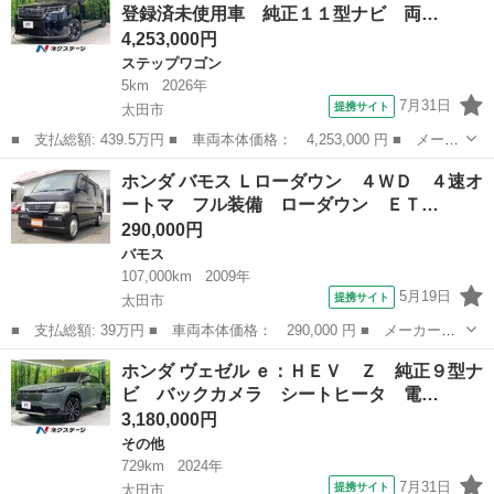
登録済未使用車 純正１１型ナビ 両…
ィブクル...
4,253,000円
ステップワゴン
5km
2026年
7月31日
提携サイト
太田市
■ 支払総額: 439.5万円 ■ 車両本体価格： 4,253,000 円 ■ メーカ
ー名： ホンダ ■ 車種名： ステップワゴン ■ グレード名：
群馬
太田市
ステップワゴン
ホンダ バモス Ｌローダウン ４ＷＤ ４速オ
ｅ：ＨＥＶスパーダ 登録済未使用車 純正１１型ナビ 両側電動ド
ートマ フル装備 ローダウン ＥＴ…
ア 全周囲...
290,000円
バモス
107,000km
2009年
5月19日
提携サイト
太田市
■ 支払総額: 39万円 ■ 車両本体価格： 290,000 円 ■ メーカー
名： ホンダ ■ 車種名： バモス ■ グレード名： Ｌローダウ
群馬
太田市
バモス
ホンダ ヴェゼル ｅ：ＨＥＶ Ｚ 純正９型ナ
ン ４ＷＤ ４速オートマ フル装備 ローダウン ＥＴＣ 新品１
ビ バックカメラ シートヒータ 電…
３インチベンプラホ...
3,180,000円
その他
729km
2024年
7月31日
提携サイト
太田市