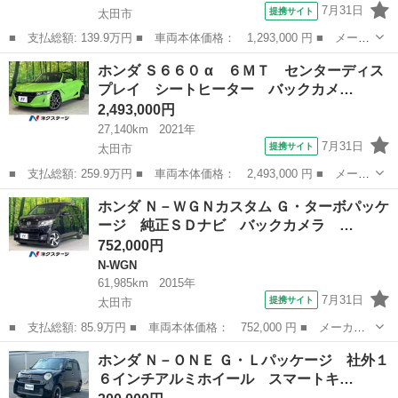
7月31日
提携サイト
太田市
■ 支払総額: 139.9万円 ■ 車両本体価格： 1,293,000 円 ■ メーカ
ー名： ホンダ ■ 車種名： Ｎ－ＢＯＸ ■ グレード名： Ｇ・Ｌ
群馬
太田市
N-BOX
ホンダ Ｓ６６０ α ６ＭＴ センターディス
ホンダセンシング ＳＤナビ 衝突軽減装置 アダプティブクルー
プレイ シートヒーター バックカメ…
ズ バック...
2,493,000円
27,140km
2021年
7月31日
提携サイト
太田市
■ 支払総額: 259.9万円 ■ 車両本体価格： 2,493,000 円 ■ メーカ
ー名： ホンダ ■ 車種名： Ｓ６６０ ■ グレード名： α ６Ｍ
群馬
太田市
ホンダ
ホンダ Ｎ－ＷＧＮカスタム Ｇ・ターボパッケ
Ｔ センターディスプレイ シートヒーター バックカメラ クルー
ージ 純正ＳＤナビ バックカメラ …
ズコント...
752,000円
N-WGN
61,985km
2015年
7月31日
提携サイト
太田市
■ 支払総額: 85.9万円 ■ 車両本体価格： 752,000 円 ■ メーカー
名： ホンダ ■ 車種名： Ｎ－ＷＧＮカスタム ■ グレード名：
群馬
太田市
N-WGN
ホンダ Ｎ－ＯＮＥ Ｇ・Ｌパッケージ 社外１
Ｇ・ターボパッケージ 純正ＳＤナビ バックカメラ ＨＩＤヘッ
６インチアルミホイール スマートキ…
ド ＥＴＣ ク...