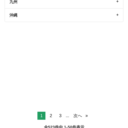
九州
沖縄
1
2
3
...
次へ
全523件中 1-50件表示