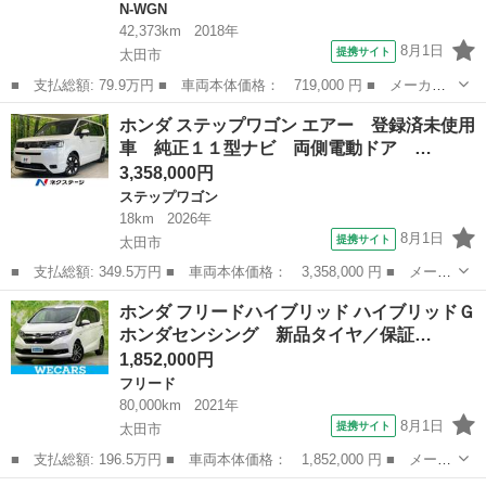
N-WGN
42,373km
2018年
8月1日
提携サイト
太田市
■ 支払総額: 79.9万円 ■ 車両本体価格： 719,000 円 ■ メーカー
名： ホンダ ■ 車種名： Ｎ－ＷＧＮ ■ グレード名： Ｇ ＳＤ
群馬
太田市
N-WGN
ホンダ ステップワゴン エアー 登録済未使用
ナビ Ｂｌｕｅｔｏｏｔｈ スマートキー＆プッシュスタート オー
車 純正１１型ナビ 両側電動ドア …
トエアコン ...
3,358,000円
ステップワゴン
18km
2026年
8月1日
提携サイト
太田市
■ 支払総額: 349.5万円 ■ 車両本体価格： 3,358,000 円 ■ メーカ
ー名： ホンダ ■ 車種名： ステップワゴン ■ グレード名： エ
群馬
太田市
ステップワゴン
ホンダ フリードハイブリッド ハイブリッドＧ
アー 登録済未使用車 純正１１型ナビ 両側電動ドア アダプティ
ホンダセンシング 新品タイヤ／保証…
ブクルー...
1,852,000円
フリード
80,000km
2021年
8月1日
提携サイト
太田市
■ 支払総額: 196.5万円 ■ 車両本体価格： 1,852,000 円 ■ メーカ
ー名： ホンダ ■ 車種名： フリードハイブリッド ■ グレード