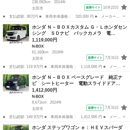
136,092km
2014年
10月22日
提携サイト
太田市
■ 支払総額: 38万円 ■ 車両本体価格： 320,000 円 ■ メーカー
名： ホンダ ■ 車種名： Ｎ－ＷＧＮ ■ グレード名： Ｇコンフ
群馬
太田市
N-WGN
ホンダ Ｎ－ＢＯＸカスタム Ｇ・Ｌホンダセン
ォートパッケージ フルセグテレビ 横滑り防止システム 追突軽減
シング ＳＤナビ バックカメラ 電…
ブレーキ メモリ...
1,119,000円
N-BOX
61,160km
2018年
7月31日
提携サイト
太田市
■ 支払総額: 119.9万円 ■ 車両本体価格： 1,119,000 円 ■ メーカ
ー名： ホンダ ■ 車種名： Ｎ－ＢＯＸカスタム ■ グレード
群馬
太田市
N-BOX
ホンダ Ｎ－ＢＯＸ ベースグレード 純正ナ
名： Ｇ・Ｌホンダセンシング ＳＤナビ バックカメラ 電動スラ
ビ シートヒーター 電動スライドドア…
イドドア ア...
1,412,000円
N-BOX
8,671km
2024年
7月31日
提携サイト
太田市
■ 支払総額: 149.9万円 ■ 車両本体価格： 1,412,000 円 ■ メーカ
ー名： ホンダ ■ 車種名： Ｎ－ＢＯＸ ■ グレード名： ベース
群馬
太田市
N-BOX
ホンダ ステップワゴン ｅ：ＨＥＶスパーダ
グレード 純正ナビ シートヒーター 電動スライドドア アダプテ