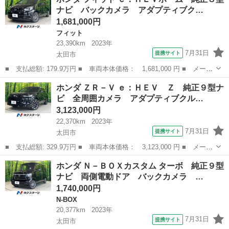
ード名： ハイブリッド・スマートセレクション ■ 排気量：
ナビ バックカメラ アダプティブク…
1300cc ■ ...
1,681,000円
フィット
23,390km
2023年
7月31日
提携サイト
太田市
■ 支払総額: 179.9万円 ■ 車両本体価格： 1,681,000 円 ■ メーカ
ー名： ホンダ ■ 車種名： フィット ■ グレード名： ｅ：ＨＥ
群馬
太田市
フィット
ホンダ ＺＲ－Ｖ ｅ：ＨＥＶ Ｚ 純正９型ナ
Ｖホーム 純正８型ナビ バックカメラ アダプティブクルーズコン
ビ 全周囲カメラ アダプティブクル…
トロール...
3,123,000円
22,370km
2023年
7月31日
提携サイト
太田市
■ 支払総額: 329.9万円 ■ 車両本体価格： 3,123,000 円 ■ メーカ
ー名： ホンダ ■ 車種名： ＺＲ－Ｖ ■ グレード名： ｅ：ＨＥ
群馬
太田市
ホンダ
ホンダ Ｎ－ＢＯＸカスタム ターボ 純正９型
Ｖ Ｚ 純正９型ナビ 全周囲カメラ アダプティブクルーズコント
ナビ 両側電動ドア バックカメラ …
ロール ...
1,740,000円
N-BOX
20,377km
2023年
7月31日
提携サイト
太田市