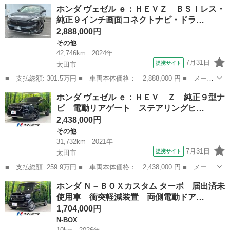
群馬
太田市
N-ONE
ホンダ ヴェゼル ｅ：ＨＥＶＺ ＢＳＩレス・
ー・Ｌパッケージ オートクルーズコントロール オートライト Ｈ
純正９インチ画面コネクトナビ・ドラ…
ＩＤ スマートキー...
2,888,000円
その他
42,746km
2024年
7月31日
提携サイト
太田市
■ 支払総額: 301.5万円 ■ 車両本体価格： 2,888,000 円 ■ メーカ
ー名： ホンダ ■ 車種名： ヴェゼル ■ グレード名： ｅ：ＨＥ
群馬
太田市
その他
ホンダ ヴェゼル ｅ：ＨＥＶ Ｚ 純正９型ナ
ＶＺ ＢＳＩレス・純正９インチ画面コネクトナビ・ドライブレコー
ビ 電動リアゲート ステアリングヒ…
ダー・Ｅ...
2,438,000円
その他
31,732km
2021年
7月31日
提携サイト
太田市
■ 支払総額: 259.9万円 ■ 車両本体価格： 2,438,000 円 ■ メーカ
ー名： ホンダ ■ 車種名： ヴェゼル ■ グレード名： ｅ：ＨＥ
群馬
太田市
その他
ホンダ Ｎ－ＢＯＸカスタム ターボ 届出済未
Ｖ Ｚ 純正９型ナビ 電動リアゲート ステアリングヒーター シ
使用車 衝突軽減装置 両側電動ドア…
ートヒー...
1,704,000円
N-BOX