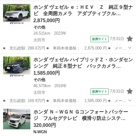
ー名： ホンダ ■ 車種名： ヴェゼル ■ グレード名： ｅ：ＨＥ
群馬
太田市
その他
ホンダ ヴェゼル ｅ：ＨＥＶ Ｚ 純正９型ナ
Ｖ Ｚ 登録済未使用車 純正９型ナビ 全周囲カメラ 衝突軽減装
ビ 全周囲カメラ アダプティブクル…
置 電動...
2,875,000円
その他
24,511km
2023年
7月31日
提携サイト
太田市
■ 支払総額: 299.6万円 ■ 車両本体価格： 2,875,000 円 ■ メーカ
ー名： ホンダ ■ 車種名： ヴェゼル ■ グレード名： ｅ：ＨＥ
群馬
太田市
その他
ホンダ ヴェゼル ハイブリッドＺ・ホンダセン
Ｖ Ｚ 純正９型ナビ 全周囲カメラ アダプティブクルーズコント
シング 純正８型ナビ バックカメラ…
ロール ...
1,585,000円
その他
46,570km
2018年
7月31日
提携サイト
太田市
■ 支払総額: 169.9万円 ■ 車両本体価格： 1,585,000 円 ■ メーカ
ー名： ホンダ ■ 車種名： ヴェゼル ■ グレード名： ハイブリ
群馬
太田市
その他
ホンダ Ｎ－ＷＧＮ Ｇコンフォートパッケー
ッドＺ・ホンダセンシング 純正８型ナビ バックカメラ ドラレ
ジ フルセグテレビ 横滑り防止システ…
コ ＥＴＣ...
320,000円
N-WGN