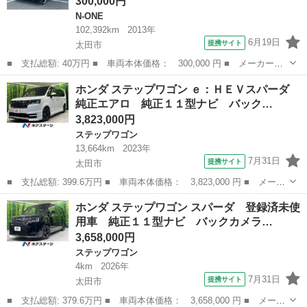
300,000円
N-ONE
102,392km
2013年
6月19日
提携サイト
太田市
■ 支払総額: 40万円 ■ 車両本体価格： 300,000 円 ■ メーカー
名： ホンダ ■ 車種名： Ｎ－ＯＮＥ ■ グレード名： Ｇ・Ｌパ
群馬
太田市
N-ONE
ホンダ ステップワゴン ｅ：ＨＥＶスパーダ
ッケージ 社外１６インチアルミホイール スマートキー アイドリ
純正エアロ 純正１１型ナビ バック…
ングストップ Ｈ...
3,823,000円
ステップワゴン
13,664km
2023年
7月31日
提携サイト
太田市
■ 支払総額: 399.6万円 ■ 車両本体価格： 3,823,000 円 ■ メーカ
ー名： ホンダ ■ 車種名： ステップワゴン ■ グレード名：
群馬
太田市
ステップワゴン
ホンダ ステップワゴン スパーダ 登録済未使
ｅ：ＨＥＶスパーダ 純正エアロ 純正１１型ナビ バックカメラ
用車 純正１１型ナビ バックカメラ…
両側電動ド...
3,658,000円
ステップワゴン
4km
2026年
7月31日
提携サイト
太田市
■ 支払総額: 379.6万円 ■ 車両本体価格： 3,658,000 円 ■ メーカ