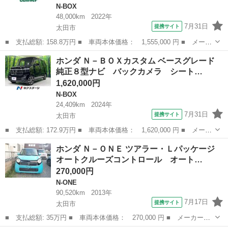
N-BOX
48,000km
2022年
7月31日
提携サイト
太田市
■ 支払総額: 158.8万円 ■ 車両本体価格： 1,555,000 円 ■ メーカ
ー名： ホンダ ■ 車種名： Ｎ－ＢＯＸカスタム ■ グレード
群馬
太田市
N-BOX
ホンダ Ｎ－ＢＯＸカスタム ベースグレード
名： ＥＸターボ ワンオーナー 純正ナビ 両側パワースライドド
純正８型ナビ バックカメラ シート…
ア ホンダセ...
1,620,000円
N-BOX
24,409km
2024年
7月31日
提携サイト
太田市
■ 支払総額: 172.9万円 ■ 車両本体価格： 1,620,000 円 ■ メーカ
ー名： ホンダ ■ 車種名： Ｎ－ＢＯＸカスタム ■ グレード
群馬
太田市
N-BOX
ホンダ Ｎ－ＯＮＥ ツアラー・Ｌパッケージ
名： ベースグレード 純正８型ナビ バックカメラ シートヒータ
オートクルーズコントロール オート…
ー 電動スラ...
270,000円
N-ONE
90,520km
2013年
7月17日
提携サイト
太田市
■ 支払総額: 35万円 ■ 車両本体価格： 270,000 円 ■ メーカー
名： ホンダ ■ 車種名： Ｎ－ＯＮＥ ■ グレード名： ツアラ