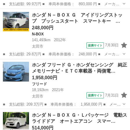
■ 支払総額: 99.9万円 ■ 車両本体価格： 893,000 円 ■ メーカー
名： ホンダ ■ 車種名： Ｎ－ＢＯＸ ■ グレード名： Ｇホンダ
群馬
太田市
N-BOX
ホンダ Ｎ－ＢＯＸ Ｇ アイドリングストッ
センシング ＳＤナビ バックカメラ スマートキー ＥＴＣ オー
プ プッシュスタート スマートキー …
トハイビーム...
248,000円
N-BOX
141,493km
2012年
7月30日
提携サイト
太田市
■ 支払総額: 29.8万円 ■ 車両本体価格： 248,000 円 ■ メーカー
名： ホンダ ■ 車種名： Ｎ－ＢＯＸ ■ グレード名： Ｇ アイ
群馬
太田市
N-BOX
ホンダ フリード Ｇ・ホンダセンシング 純正
ドリングストップ プッシュスタート スマートキー タイミングチ
メモリーナビ・ＥＴＣ車載器・両側電…
ェーン 室内...
1,958,000円
フリード
18,192km
2021年
7月31日
提携サイト
太田市
■ 支払総額: 209.3万円 ■ 車両本体価格： 1,958,000 円 ■ メーカ
ー名： ホンダ ■ 車種名： フリード ■ グレード名： Ｇ・ホン
群馬
太田市
フリード
ホンダ Ｎ－ＢＯＸ Ｇ・Ｌパッケージ 電動ス
ダセンシング 純正メモリーナビ・ＥＴＣ車載器・両側電動スライド
ライドドア オートエアコン スマー…
ドア・衝...
514,000円