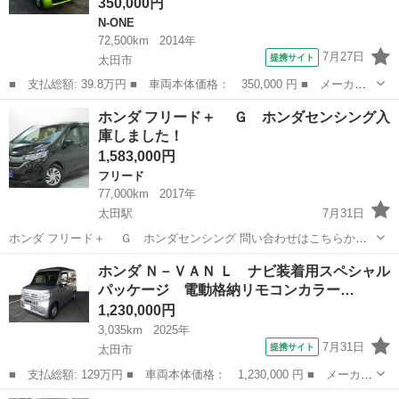
350,000円
N-ONE
72,500km
2014年
7月27日
提携サイト
太田市
■ 支払総額: 39.8万円 ■ 車両本体価格： 350,000 円 ■ メーカー
名： ホンダ ■ 車種名： Ｎ－ＯＮＥ ■ グレード名： プレミア
群馬
太田市
N-ONE
ホンダ フリード＋ Ｇ ホンダセンシング入
ム・Ｌパッケージ 車検２年付き盗難防止システム衝突衝突安全ボデ
庫しました！
ィー禁煙車電...
1,583,000円
フリード
77,000km
2017年
太田駅
7月31日
ホンダ フリード＋ Ｇ ホンダセンシング 問い合わせはこちらから
↓↓↓↓ https://www.otoron.jp/lists/detail?carno=049891 -------------------...
群馬
太田市
太田駅
フリード
オトロン
ホンダ Ｎ－ＶＡＮ Ｌ ナビ装着用スペシャル
パッケージ 電動格納リモコンカラー…
1,230,000円
3,035km
2025年
7月31日
提携サイト
太田市
■ 支払総額: 129万円 ■ 車両本体価格： 1,230,000 円 ■ メーカー
名： ホンダ ■ 車種名： Ｎ－ＶＡＮ ■ グレード名： Ｌ ナビ
群馬
太田市
ホンダ