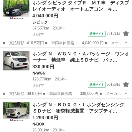
ホンダ シビック タイプＲ ＭＴ車 ディスプ
装着用スペシャルパッケージ 電動格納リモコンカラードアミラー
レイオーディオ オートエアコン キ…
ナビ・フル...
4,040,000円
シビック
37,557km
2010年
7月31日
提携サイト
太田市
■ 支払総額: 416.5万円 ■ 車両本体価格： 4,040,000 円 ■ メーカ
ー名： ホンダ ■ 車種名： シビック ■ グレード名： タイプ
群馬
太田市
シビック
ホンダ Ｎ－ＷＧＮ Ｇ・Ａパッケージ ワンオ
Ｒ ＭＴ車 ディスプレイオーディオ オートエアコン キーレスエ
ーナー 禁煙車 純正ＳＤナビ バッ…
ントリー ...
330,000円
N-WGN
128,779km
2014年
5月29日
提携サイト
太田市
■ 支払総額: 39.8万円 ■ 車両本体価格： 330,000 円 ■ メーカー
名： ホンダ ■ 車種名： Ｎ－ＷＧＮ ■ グレード名： Ｇ・Ａパ
群馬
太田市
N-WGN
ホンダ Ｎ－ＢＯＸ Ｇ・Ｌホンダセンシング
ッケージ ワンオーナー 禁煙車 純正ＳＤナビ バックカメラ Ｃ
ＳＤナビ 衝突軽減装置 アダプティ…
Ｄ ＤＶＤ ...
1,293,000円
N-BOX
26,031km
2019年