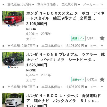
■ 支払総額: 35万円 ■ 車両本体価格： 280,000 円 ■ メーカー
名： ホンダ ■ 車種名： Ｎ－ＢＯＸ ■ グレード名： 両側ス
群馬
太田市
N-BOX
ホンダ Ｎ－ＢＯＸカスタム ターボコーディネ
ライドドア スマートキー アイドリングストップ ベンチシート
ートスタイル 純正９型ナビ 全周囲…
ＣＶＴ ＥＳＣ ...
2,106,000円
N-BOX
6,296km
2025年
7月31日
提携サイト
太田市
■ 支払総額: 219.9万円 ■ 車両本体価格： 2,106,000 円 ■ メーカ
ー名： ホンダ ■ 車種名： Ｎ－ＢＯＸカスタム ■ グレード
群馬
太田市
N-BOX
ホンダ Ｎ－ＯＮＥ プレミアム ツアラー 純
名： ターボコーディネートスタイル 純正９型ナビ 全周囲カメ
正ナビ バックカメラ シートヒータ…
ラ シートヒー...
1,626,000円
N-ONE
6,925km
2021年
7月31日
提携サイト
太田市
■ 支払総額: 169.9万円 ■ 車両本体価格： 1,626,000 円 ■ メーカ
ー名： ホンダ ■ 車種名： Ｎ－ＯＮＥ ■ グレード名： プレミ
群馬
太田市
N-ONE
ホンダ Ｎ－ＢＯＸ Ｌ・ターボ 両側電動ド
アム ツアラー 純正ナビ バックカメラ シートヒーター アダプ
ア 純正ナビ バックカメラ Ｂｌｕｅ…
ティブク...
1,217,000円