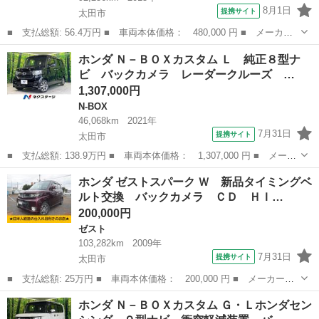
8月1日
提携サイト
太田市
■ 支払総額: 56.4万円 ■ 車両本体価格： 480,000 円 ■ メーカー
名： ホンダ ■ 車種名： Ｎ－ＢＯＸ ■ グレード名： Ｇ・Ｌパ
群馬
太田市
N-BOX
ホンダ Ｎ－ＢＯＸカスタム Ｌ 純正８型ナ
ッケージ 純正ナビ バックカメラ ＥＴＣ 両側電動スライドド
ビ バックカメラ レーダークルーズ …
ア スマートキ...
1,307,000円
N-BOX
46,068km
2021年
7月31日
提携サイト
太田市
■ 支払総額: 138.9万円 ■ 車両本体価格： 1,307,000 円 ■ メーカ
ー名： ホンダ ■ 車種名： Ｎ－ＢＯＸカスタム ■ グレード
群馬
太田市
N-BOX
ホンダ ゼストスパーク Ｗ 新品タイミングベ
名： Ｌ 純正８型ナビ バックカメラ レーダークルーズ シート
ルト交換 バックカメラ ＣＤ ＨＩ…
ヒーター ド...
200,000円
ゼスト
103,282km
2009年
7月31日
提携サイト
太田市
■ 支払総額: 25万円 ■ 車両本体価格： 200,000 円 ■ メーカー
名： ホンダ ■ 車種名： ゼストスパーク ■ グレード名： Ｗ
群馬
太田市
ゼスト
ホンダ Ｎ－ＢＯＸカスタム Ｇ・Ｌホンダセン
新品タイミングベルト交換 バックカメラ ＣＤ ＨＩＤ ＥＴＣ