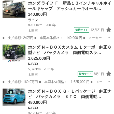
群馬
太田市
フリード
ホンダ ライフ Ｆ 新品１３インチキャルホイ
名： ハイブリッドＧホンダセンシング 新品タイヤ／保証書／純
ールキャップ アッシュカーキオール…
正 ９インチ...
140,000円
ライフ
89,000km
2003年
12月21日
提携サイト
太田市
■ 支払総額: 24万円 ■ 車両本体価格： 140,000 円 ■ メーカー
名： ホンダ ■ 車種名： ライフ ■ グレード名： Ｆ 新品１３
群馬
太田市
ライフ
ホンダ Ｎ－ＢＯＸカスタム Ｌターボ 純正８
インチキャルホイールキャップ アッシュカーキオールペイント済み
型ナビ バックカメラ 両側電動スラ…
■ 排気量： ...
1,625,000円
N-BOX
5,373km
2021年
8月1日
提携サイト
太田市
■ 支払総額: 169.9万円 ■ 車両本体価格： 1,625,000 円 ■ メーカ
ー名： ホンダ ■ 車種名： Ｎ－ＢＯＸカスタム ■ グレード
群馬
太田市
N-BOX
ホンダ Ｎ－ＢＯＸ Ｇ・Ｌパッケージ 純正ナ
名： Ｌターボ 純正８型ナビ バックカメラ 両側電動スライドド
ビ バックカメラ ＥＴＣ 両側電動…
ア シートヒ...
480,000円
N-BOX
92,256km
2015年