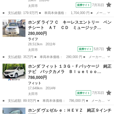
10km
2026年
7月31日
提携サイト
太田市
■ 支払総額: 179.9万円 ■ 車両本体価格： 1,704,000 円 ■ メーカ
ー名： ホンダ ■ 車種名： Ｎ－ＢＯＸカスタム ■ グレード
群馬
太田市
N-BOX
ホンダ ライフ Ｃ キーレスエントリー ベン
名： ターボ 届出済未使用車 衝突軽減装置 両側電動ドア アダ
チシート ＡＴ ＣＤ ミュージック…
プティブクル...
280,000円
ライフ
28,513km
2011年
5月7日
提携サイト
太田市
■ 支払総額: 35万円 ■ 車両本体価格： 280,000 円 ■ メーカー
名： ホンダ ■ 車種名： ライフ ■ グレード名： Ｃ キーレス
群馬
太田市
ライフ
ホンダ フィット １３Ｇ・Ｆパッケージ 純正
エントリー ベンチシート ＡＴ ＣＤ ミュージックプレイヤー接
ナビ バックカメラ Ｂｌｕｅｔｏｏ…
続可 衝突安全ボ...
786,000円
フィット
17,649km
2014年
7月31日
提携サイト
太田市
■ 支払総額: 89.9万円 ■ 車両本体価格： 786,000 円 ■ メーカー
名： ホンダ ■ 車種名： フィット ■ グレード名： １３Ｇ・Ｆ
群馬
太田市
フィット
ホンダ ヴェゼル ｅ：ＨＥＶＺ 純正９インチ
パッケージ 純正ナビ バックカメラ Ｂｌｕｅｔｏｏｔｈ スマー