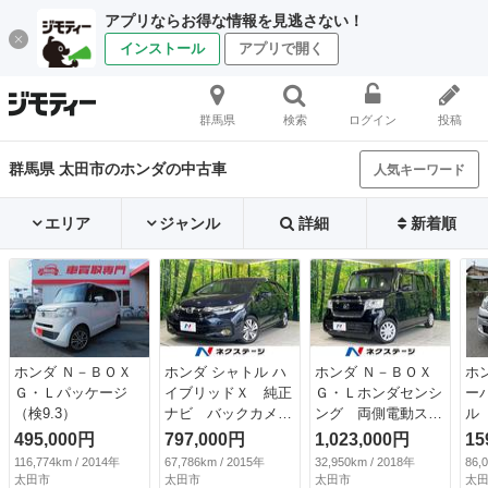
アプリならお得な情報を見逃さない！
インストール
アプリで開く
群馬県
検索
ログイン
投稿
群馬県 太田市のホンダの中古車
人気キーワード
エリア
ジャンル
詳細
新着順
ホンダ Ｎ－ＢＯＸ
ホンダ シャトル ハ
ホンダ Ｎ－ＢＯＸ
ホ
Ｇ・Ｌパッケージ
イブリッドＸ 純正
Ｇ・Ｌホンダセンシ
ー
（検9.3）
ナビ バックカメ
ング 両側電動スラ
ル 
ラ 衝突軽減装置
イド 純正ナビ バ
495,000円
797,000円
1,023,000円
15
禁煙車 ドラレコ
ックカメラ アダプ
116,774km / 2014年
67,786km / 2015年
32,950km / 2018年
86,
スマートキー ＬＥ
ティブクルーズ Ｅ
太田市
太田市
太田市
太