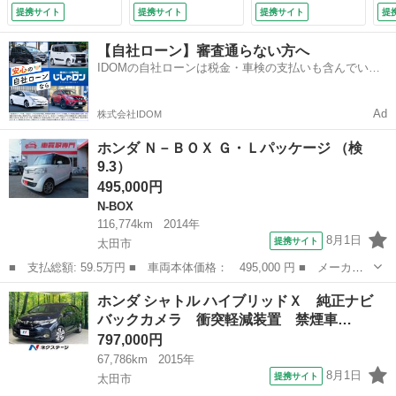
Ｄヘッド ビルトイ
ＴＣ ＬＥＤヘッド
提携サイト
提携サイト
提携サイト
提
ンＥＴＣ クルコ
ライト オートハイ
ン オートライト
ビーム オートライ
【自社ローン】審査通らない方へ
オートエアコン Ｃ
ト アイドリングス
IDOMの自社ローンは税金・車検の支払いも含んでいる
Ｄ ＤＶＤ再生 ド
トップ 車線逸脱警
ので毎月の支払額は一定
アバイザー プライ
報 衝突被害軽減装
バシーガラス （車
置 禁煙車 （検
Ad
株式会社IDOM
検整備付）
9.3）
ホンダ Ｎ－ＢＯＸ Ｇ・Ｌパッケージ （検
9.3）
495,000円
N-BOX
116,774km
2014年
8月1日
提携サイト
太田市
■ 支払総額: 59.5万円 ■ 車両本体価格： 495,000 円 ■ メーカー
名： ホンダ ■ 車種名： Ｎ－ＢＯＸ ■ グレード名： Ｇ・Ｌパ
群馬
太田市
N-BOX
ホンダ シャトル ハイブリッドＸ 純正ナビ
ッケージ ■ 排気量： 660cc ■ ドア枚数： 5D ■ ミッション：...
バックカメラ 衝突軽減装置 禁煙車…
797,000円
67,786km
2015年
8月1日
提携サイト
太田市