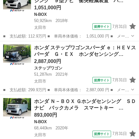
シング ９型ナビ 衝突軽減装置 バ…
スマートキー エ...
1,051,000円
N-BOX
50,925km
2018年
7月31日
提携サイト
太田市
■ 支払総額: 112.9万円 ■ 車両本体価格： 1,051,000 円 ■ メーカ
ー名： ホンダ ■ 車種名： Ｎ－ＢＯＸカスタム ■ グレード
群馬
太田市
N-BOX
ホンダ ステップワゴンスパーダ ｅ：ＨＥＶス
名： Ｇ・Ｌホンダセンシング ９型ナビ 衝突軽減装置 バックカ
パーダ Ｇ・ＥＸ ホンダセンシング…
メラ Ｂｌｕ...
2,887,000円
ステップワゴン
51,287km
2021年
7月31日
提携サイト
太田市
■ 支払総額: 299.9万円 ■ 車両本体価格： 2,887,000 円 ■ メーカ
ー名： ホンダ ■ 車種名： ステップワゴンスパーダ ■ グレード
群馬
太田市
ステップワゴン
ホンダ Ｎ－ＢＯＸ Ｇホンダセンシング ＳＤ
名： ｅ：ＨＥＶスパーダ Ｇ・ＥＸ ホンダセンシング １２イン
ナビ バックカメラ スマートキー …
チ後席モ...
893,000円
N-BOX
68,440km
2020年
7月31日
提携サイト
太田市