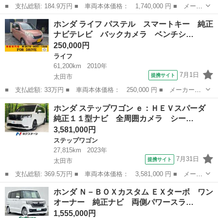
■ 支払総額: 184.9万円 ■ 車両本体価格： 1,740,000 円 ■ メーカ
ー名： ホンダ ■ 車種名： Ｎ－ＢＯＸカスタム ■ グレード
群馬
太田市
N-BOX
ホンダ ライフ パステル スマートキー 純正
名： ターボ 純正９型ナビ 両側電動ドア バックカメラ パドル
ナビテレビ バックカメラ ベンチシ…
シフト シー...
250,000円
ライフ
61,200km
2010年
7月1日
提携サイト
太田市
■ 支払総額: 33万円 ■ 車両本体価格： 250,000 円 ■ メーカー
名： ホンダ ■ 車種名： ライフ ■ グレード名： パステル ス
群馬
太田市
ライフ
ホンダ ステップワゴン ｅ：ＨＥＶスパーダ
マートキー 純正ナビテレビ バックカメラ ベンチシート ■ 排気
純正１１型ナビ 全周囲カメラ シー…
量： 660c...
3,581,000円
ステップワゴン
27,815km
2023年
7月31日
提携サイト
太田市
■ 支払総額: 369.5万円 ■ 車両本体価格： 3,581,000 円 ■ メーカ
ー名： ホンダ ■ 車種名： ステップワゴン ■ グレード名：
群馬
太田市
ステップワゴン
ホンダ Ｎ－ＢＯＸカスタム ＥＸターボ ワン
ｅ：ＨＥＶスパーダ 純正１１型ナビ 全周囲カメラ シートヒータ
オーナー 純正ナビ 両側パワースラ…
ー 電動リ...
1,555,000円