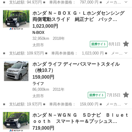
■ 支払総額: 94.9万円 ■ 車両本体価格： 797,000 円 ■ メーカー
名： ホンダ ■ 車種名： シャトル ■ グレード名： ハイブリッ
群馬
太田市
ホンダ
ホンダ Ｎ－ＢＯＸ Ｇ・Ｌホンダセンシング
ドＸ 純正ナビ バックカメラ 衝突軽減装置 禁煙車 ドラレコ
両側電動スライド 純正ナビ バック…
スマートキー...
1,023,000円
N-BOX
32,950km
2018年
8月1日
提携サイト
太田市
■ 支払総額: 109.9万円 ■ 車両本体価格： 1,023,000 円 ■ メーカ
ー名： ホンダ ■ 車種名： Ｎ－ＢＯＸ ■ グレード名： Ｇ・Ｌ
群馬
太田市
N-BOX
ホンダ ライフ ディーバスマートスタイル
ホンダセンシング 両側電動スライド 純正ナビ バックカメラ ア
（検10.7）
ダプティ...
159,000円
ライフ
86,000km
2011年
7月15日
提携サイト
太田市
■ 支払総額: 19.9万円 ■ 車両本体価格： 159,000 円 ■ メーカー
名： ホンダ ■ 車種名： ライフ ■ グレード名： ディーバスマ
群馬
太田市
ライフ
ホンダ Ｎ－ＷＧＮ Ｇ ＳＤナビ Ｂｌｕｅｔ
ートスタイル ■ 排気量： 660cc ■ ドア枚数： 5D ■ ミッショ...
ｏｏｔｈ スマートキー＆プッシュス…
719,000円