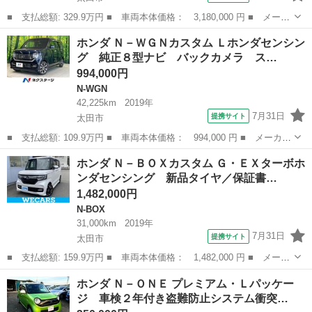
■ 支払総額: 329.9万円 ■ 車両本体価格： 3,180,000 円 ■ メーカ
ー名： ホンダ ■ 車種名： ヴェゼル ■ グレード名： ｅ：ＨＥ
群馬
太田市
その他
ホンダ Ｎ－ＷＧＮカスタム Ｌホンダセンシン
Ｖ Ｚ 純正９型ナビ バックカメラ シートヒータ 電動リアゲー
グ 純正８型ナビ バックカメラ ス…
ト ドラ...
994,000円
N-WGN
42,225km
2019年
7月31日
提携サイト
太田市
■ 支払総額: 109.9万円 ■ 車両本体価格： 994,000 円 ■ メーカー
名： ホンダ ■ 車種名： Ｎ－ＷＧＮカスタム ■ グレード名：
群馬
太田市
N-WGN
ホンダ Ｎ－ＢＯＸカスタム Ｇ・ＥＸターボホ
Ｌホンダセンシング 純正８型ナビ バックカメラ スマートキー
ンダセンシング 新品タイヤ／保証書…
ＥＴＣ ド...
1,482,000円
N-BOX
31,000km
2019年
7月31日
提携サイト
太田市
■ 支払総額: 159.9万円 ■ 車両本体価格： 1,482,000 円 ■ メーカ
ー名： ホンダ ■ 車種名： Ｎ－ＢＯＸカスタム ■ グレード
群馬
太田市
N-BOX
ホンダ Ｎ－ＯＮＥ プレミアム・Ｌパッケー
名： Ｇ・ＥＸターボホンダセンシング 新品タイヤ／保証書／純
ジ 車検２年付き盗難防止システム衝突…
正 ８インチ ...