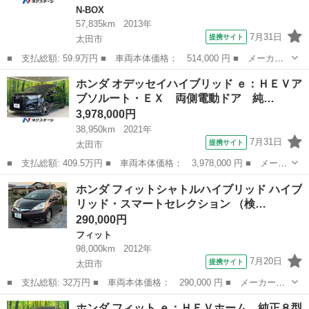
N-BOX
57,835km
2013年
7月31日
提携サイト
太田市
■ 支払総額: 59.9万円 ■ 車両本体価格： 514,000 円 ■ メーカー
名： ホンダ ■ 車種名： Ｎ－ＢＯＸ ■ グレード名： Ｇ・Ｌパ
群馬
太田市
N-BOX
ホンダ オデッセイハイブリッド ｅ：ＨＥＶア
ッケージ 電動スライドドア オートエアコン スマートキー＆プッ
ブソルート・ＥＸ 両側電動ドア 純…
シュスタート...
3,978,000円
38,950km
2021年
7月31日
提携サイト
太田市
■ 支払総額: 409.5万円 ■ 車両本体価格： 3,978,000 円 ■ メーカ
ー名： ホンダ ■ 車種名： オデッセイハイブリッド ■ グレード
群馬
太田市
ホンダ
ホンダ フィットシャトルハイブリッド ハイブ
名： ｅ：ＨＥＶアブソルート・ＥＸ 両側電動ドア 純正１０型ナ
リッド・スマートセレクション （検…
ビ 後席...
290,000円
フィット
98,000km
2012年
7月20日
提携サイト
太田市
■ 支払総額: 32万円 ■ 車両本体価格： 290,000 円 ■ メーカー
名： ホンダ ■ 車種名： フィットシャトルハイブリッド ■ グレ
群馬
太田市
フィット
ホンダ フィット ｅ：ＨＥＶホーム 純正８型