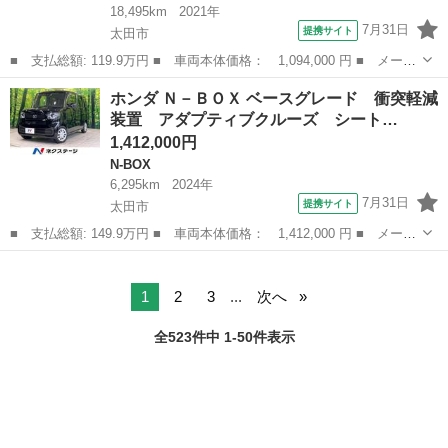
18,495km
2021年
7月31日
提携サイト
太田市
■ 支払総額: 119.9万円 ■ 車両本体価格： 1,094,000 円 ■ メーカ
ー名： ホンダ ■ 車種名： Ｎ－ＷＧＮ ■ グレード名： Ｌホン
群馬
太田市
N-WGN
ホンダ Ｎ－ＢＯＸ ベースグレード 衝突軽減
ダセンシング 純正ナビ バックカメラ シートヒーター アダプテ
装置 アダプティブクルーズ シート…
ィブクル...
1,412,000円
N-BOX
6,295km
2024年
7月31日
提携サイト
太田市
■ 支払総額: 149.9万円 ■ 車両本体価格： 1,412,000 円 ■ メーカ
ー名： ホンダ ■ 車種名： Ｎ－ＢＯＸ ■ グレード名： ベース
群馬
太田市
N-BOX
グレード 衝突軽減装置 アダプティブクルーズ シートヒーター
パワース...
1
2
3
...
次へ
全523件中 1-50件表示