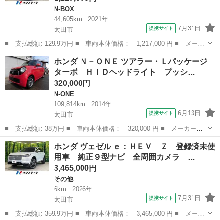
N-BOX
44,605km
2021年
7月31日
提携サイト
太田市
■ 支払総額: 129.9万円 ■ 車両本体価格： 1,217,000 円 ■ メーカ
ー名： ホンダ ■ 車種名： Ｎ－ＢＯＸ ■ グレード名： Ｌ・タ
群馬
太田市
N-BOX
ホンダ Ｎ－ＯＮＥ ツアラー・Ｌパッケージ
ーボ 両側電動ドア 純正ナビ バックカメラ Ｂｌｕｅｔｏｏｔｈ
ターボ ＨＩＤヘッドライト プッシ…
再生 ア...
320,000円
N-ONE
109,814km
2014年
6月13日
提携サイト
太田市
■ 支払総額: 38万円 ■ 車両本体価格： 320,000 円 ■ メーカー
名： ホンダ ■ 車種名： Ｎ－ＯＮＥ ■ グレード名： ツアラ
群馬
太田市
N-ONE
ホンダ ヴェゼル ｅ：ＨＥＶ Ｚ 登録済未使
ー・Ｌパッケージ ターボ ＨＩＤヘッドライト プッシュスター
用車 純正９型ナビ 全周囲カメラ …
ト 純正アルミホイー...
3,465,000円
その他
6km
2026年
7月31日
提携サイト
太田市
■ 支払総額: 359.9万円 ■ 車両本体価格： 3,465,000 円 ■ メーカ