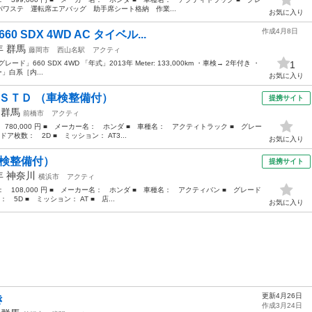
ワステ 運転席エアバッグ 助手席シート格納 作業...
お気に入り
作成4月8日
 SDX 4WD AC タイベル...
3年
群馬
藤岡市
西山名駅
アクティ
ード」660 SDX 4WD 「年式」2013年 Meter: 133,000km ・車検→ 2年付き ・
1
」白系［内...
お気に入り
 ＳＴＤ （車検整備付）
提携サイト
年
群馬
前橋市
アクティ
 780,000 円 ■ メーカー名： ホンダ ■ 車種名： アクティトラック ■ グレー
ドア枚数： 2D ■ ミッション： AT3...
お気に入り
車検整備付）
提携サイト
7年
神奈川
横浜市
アクティ
格： 108,000 円 ■ メーカー名： ホンダ ■ 車種名： アクティバン ■ グレード
 5D ■ ミッション： AT ■ 店...
お気に入り
更新4月26日
付き
作成3月24日