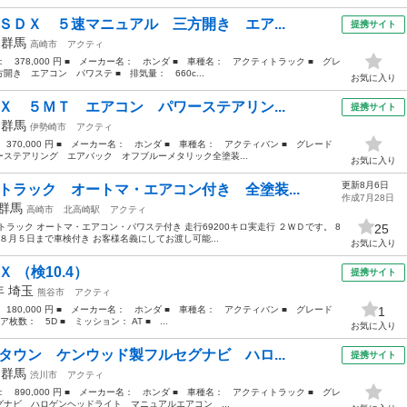
ＳＤＸ ５速マニュアル 三方開き エア...
提携サイト
年
群馬
高崎市
アクティ
格： 378,000 円 ■ メーカー名： ホンダ ■ 車種名： アクティトラック ■ グレ
き エアコン パワステ ■ 排気量： 660c...
お気に入り
Ｘ ５ＭＴ エアコン パワーステアリン...
提携サイト
年
群馬
伊勢崎市
アクティ
 370,000 円 ■ メーカー名： ホンダ ■ 車種名： アクティバン ■ グレード
ステアリング エアバック オフブルーメタリック全塗装...
お気に入り
更新8月6日
トラック オートマ・エアコン付き 全塗装...
作成7月28日
群馬
高崎市
北高崎駅
アクティ
ラック オートマ・エアコン・パワステ付き 走行69200キロ実走行 ２ＷＤです。 8
25
８月５日まで車検付き お客様名義にしてお渡し可能...
お気に入り
 （検10.4）
提携サイト
0年
埼玉
熊谷市
アクティ
 180,000 円 ■ メーカー名： ホンダ ■ 車種名： アクティバン ■ グレード
1
枚数： 5D ■ ミッション： AT ■ ...
お気に入り
タウン ケンウッド製フルセグナビ ハロ...
提携サイト
年
群馬
渋川市
アクティ
格： 890,000 円 ■ メーカー名： ホンダ ■ 車種名： アクティトラック ■ グレ
ナビ ハロゲンヘッドライト マニュアルエアコン ...