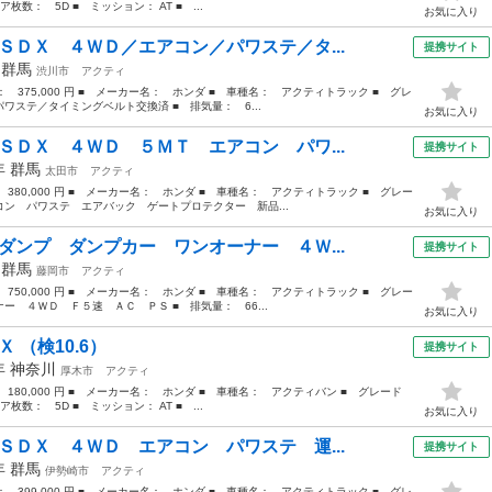
枚数： 5D ■ ミッション： AT ■ ...
お気に入り
ＳＤＸ ４ＷＤ／エアコン／パワステ／タ...
提携サイト
年
群馬
渋川市
アクティ
格： 375,000 円 ■ メーカー名： ホンダ ■ 車種名： アクティトラック ■ グレ
ステ／タイミングベルト交換済 ■ 排気量： 6...
お気に入り
ＳＤＸ ４ＷＤ ５ＭＴ エアコン パワ...
提携サイト
6年
群馬
太田市
アクティ
 380,000 円 ■ メーカー名： ホンダ ■ 車種名： アクティトラック ■ グレー
ン パワステ エアバック ゲートプロテクター 新品...
お気に入り
ダンプ ダンプカー ワンオーナー ４Ｗ...
提携サイト
年
群馬
藤岡市
アクティ
 750,000 円 ■ メーカー名： ホンダ ■ 車種名： アクティトラック ■ グレー
 ４ＷＤ Ｆ５速 ＡＣ ＰＳ ■ 排気量： 66...
お気に入り
 （検10.6）
提携サイト
0年
神奈川
厚木市
アクティ
 180,000 円 ■ メーカー名： ホンダ ■ 車種名： アクティバン ■ グレード
枚数： 5D ■ ミッション： AT ■ ...
お気に入り
ＳＤＸ ４ＷＤ エアコン パワステ 運...
提携サイト
7年
群馬
伊勢崎市
アクティ
格： 399,000 円 ■ メーカー名： ホンダ ■ 車種名： アクティトラック ■ グレ