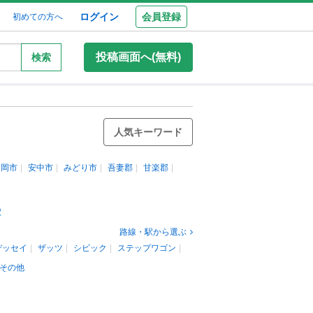
ログイン
会員登録
初めての方へ
投稿画面へ(無料)
検索
人気キーワード
富岡市
安中市
みどり市
吾妻郡
甘楽郡
駅
路線・駅から選ぶ
デッセイ
ザッツ
シビック
ステップワゴン
その他