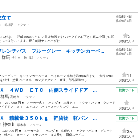
更新8月4日
取立て
作成8月4日
市
前橋駅
アクティ
3
D ETC付き。 距離105000キロ 内外装綺麗です! バックドア右下と右真ん中辺りに凹
たっぷり付いてます。現在前橋ナンバーが付...
お気に入り
更新8月1日
レンチバス ブルーグレー キッチンカーベ...
作成8月1日
他
群馬
渋川市
渋川駅
アクティ
11
ルーグレー キッチンカーベース ハイルーフ 車検令和9年6月まで 走行12800
を組付、塗装 ベース車 ホンダアクティ 修理、部品調達のし...
お気に入り
Ｘ ４ＷＤ ＥＴＣ 両側スライドドア ...
提携サイト
年
群馬
高崎市
アクティ
格： 230,000 円 ■ メーカー名： ホンダ ■ 車種名： アクティバン ■ グレード
イドドア ＡＴ エアコン パワーステアリング エ...
お気に入り
Ｘ 積載量３５０ｋｇ 軽貨物 軽バン ...
提携サイト
1年
神奈川
厚木市
アクティ
 130,000 円 ■ メーカー名： ホンダ ■ 車種名： アクティバン ■ グレード
35
 軽バン オートマ ４ナンバー ４人乗り 両側スライ...
お気に入り