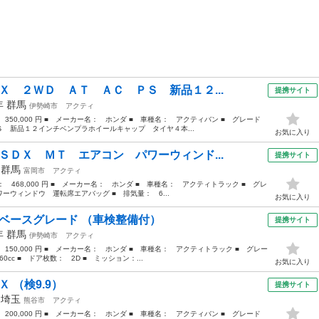
Ｘ ２ＷＤ ＡＴ ＡＣ ＰＳ 新品１２...
提携サイト
7年
群馬
伊勢崎市
アクティ
 350,000 円 ■ メーカー名： ホンダ ■ 車種名： アクティバン ■ グレード
 新品１２インチベンプラホイールキャップ タイヤ４本...
お気に入り
ＳＤＸ ＭＴ エアコン パワーウィンド...
提携サイト
年
群馬
富岡市
アクティ
格： 468,000 円 ■ メーカー名： ホンダ ■ 車種名： アクティトラック ■ グレ
ウィンドウ 運転席エアバッグ ■ 排気量： 6...
お気に入り
 ベースグレード （車検整備付）
提携サイト
6年
群馬
伊勢崎市
アクティ
 150,000 円 ■ メーカー名： ホンダ ■ 車種名： アクティトラック ■ グレー
cc ■ ドア枚数： 2D ■ ミッション：...
お気に入り
 （検9.9）
提携サイト
年
埼玉
熊谷市
アクティ
 200,000 円 ■ メーカー名： ホンダ ■ 車種名： アクティバン ■ グレード