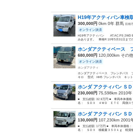
H19年アクティバン車検
300,000円
0km 0年
群馬
前橋
オンライン決済
H19年アクティバン AT.AC.PS 2W
みあります。 車検R 10年5月31日まで
ホンダアクティベース フ
680,000円
120,000km その
オンライン決済
ホンダアクティ
ホンダアクティベース フレンチバス ブ
キロ 型式 HH5 フレンチバス キット
ホンダ アクティバン ＳＤ
230,000円
75,598km 2010
■ 支払総額: 32.9万円 ■ 車両本体価
名： ＳＤＸ ４ＷＤ ＥＴＣ 両側スラ
ホンダ アクティバン ＳＤ
130,000円
107,230km 200
■ 支払総額: 17万円 ■ 車両本体価格：
名： ＳＤＸ 積載量３５０ｋｇ 軽貨物