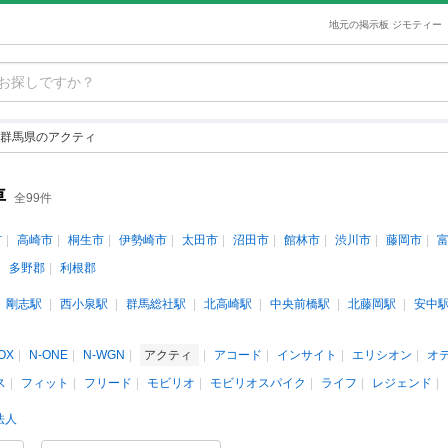
地元の掲示板 ジモティー
群馬県のアクティ
車
全99件
市
高崎市
桐生市
伊勢崎市
太田市
沼田市
館林市
渋川市
藤岡市
多野郡
利根郡
剛志駅
西小泉駅
群馬総社駅
北高崎駅
中央前橋駅
北藤岡駅
安中
OX
N-ONE
N-WGN
アクティ
アコード
インサイト
エリシオン
オ
ス
フィット
フリード
モビリオ
モビリオスパイク
ライフ
レジェンド
法人