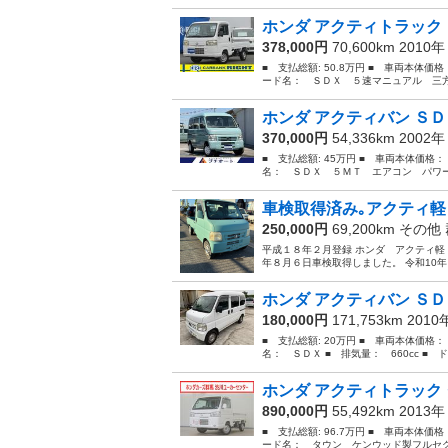
ホンダ アクティトラック 
378,000円
70,600km 2010
■ 支払総額: 50.8万円 ■ 車両本体価
ード名： ＳＤＸ ５速マニュアル 三方開
ホンダ アクティバン ＳＤ
370,000円
54,336km 2002
■ 支払総額: 45万円 ■ 車両本体価格：
名： ＳＤＸ ５ＭＴ エアコン パワー
車検取得済み｡アクティ軽
250,000円
69,200km その他
平成１８年２月登録 ホンダ アクティ軽ト
年８月６日車検取得しました。 令和10年
ホンダ アクティバン ＳＤＸ
180,000円
171,753km 201
■ 支払総額: 20万円 ■ 車両本体価格：
名： ＳＤＸ ■ 排気量： 660cc ■ ドア
ホンダ アクティトラック 
890,000円
55,492km 2013
■ 支払総額: 96.7万円 ■ 車両本体価
ード名： タウン ケンウッド製フルセグ