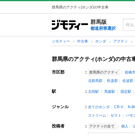
群馬県のアクティ(ホンダ)の中古車
群馬版
都道府県選択
ジモティー
中古車
ホンダ
アクティ
群馬県のアクティ(ホンダ)の中古
市区郡
：
群馬県のアクティ
前橋
北群馬郡
邑楽郡
佐波郡
駅
：
太田駅
馬庭駅
国定駅
ジャンル
：
全てのホンダ
CR-V
N-B
ストリーム
ゼスト
バモ
投稿者
：
アクティの全て
個人