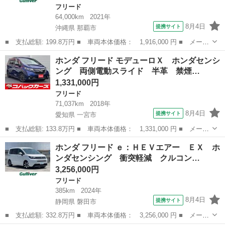
フリード
64,000km
2021年
8月4日
提携サイト
沖縄県 那覇市
■ 支払総額: 199.8万円 ■ 車両本体価格： 1,916,000 円 ■ メーカ
ー名： ホンダ ■ 車種名： フリードハイブリッド ■ グレード
沖縄
那覇市
フリード
ホンダ フリード モデューロＸ ホンダセンシ
名： ハイブリッド・Ｇホンダセンシング 県外仕入 ６人乗り 純
ング 両側電動スライド 半革 禁煙…
正９インチ...
1,331,000円
フリード
71,037km
2018年
8月4日
提携サイト
愛知県 一宮市
■ 支払総額: 133.8万円 ■ 車両本体価格： 1,331,000 円 ■ メーカ
ー名： ホンダ ■ 車種名： フリード ■ グレード名： モデュー
愛知
一宮市
フリード
ホンダ フリード ｅ：ＨＥＶエアー ＥＸ ホ
ロＸ ホンダセンシング 両側電動スライド 半革 禁煙 ９型ナビ
ンダセンシング 衝突軽減 クルコン…
ＴＶ Ｂ...
3,256,000円
フリード
385km
2024年
8月4日
提携サイト
静岡県 磐田市
■ 支払総額: 332.8万円 ■ 車両本体価格： 3,256,000 円 ■ メーカ