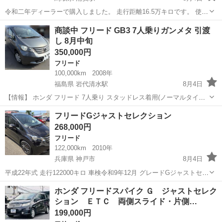
令和二年ディーラーで購入しました。 走行距離16.5万キロです。 使用
中の為、距離伸びますが早いもの勝ちです。
鳥取
東伯郡
浦安駅
フリード
フリードハイブリッド
商談中 フリード GB3 7人乗りガンメタ 引渡
し 8月中旬
350,000円
フリード
100,000km
2008年
福島県 岩代清水駅
8月4日
【情報】 ホンダ フリード 7人乗り スタッドレス着用(ノーマルタイヤ
なし) 走行距離 約10万キロ(99800キロ程度) ※若干伸びる可能性ござい
福島
福島市
岩代清水駅
フリード
フリードGジャストセレクション
ます。 車検 令和10年2月26日 令和8年度、リサイクル料込の価格と
268,000円
し...
フリード
122,000km
2010年
兵庫県 神戸市
8月4日
平成22年式 走行122000キロ 車検令和9年12月 グレードGジャストセレ
クション 8人乗り ETC 左側パワースライドドア 外アルミ 特に不具合
兵庫
神戸市
フリード
ホンダ フリードスパイク Ｇ ジャストセレク
はないと思います。 下取り検討します。 リサイクル料金、自動車税込
ション ＥＴＣ 両側スライド・片側…
み
199,000円