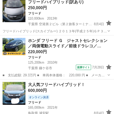
フリードハイブリッド(訳あり)
方！！ ★勤続年数が短い方、転職をしたばかりの方！！ ★現在パー
250,000円
ト、アルバイトなど...
フリード
110,000km
2013年
千葉県 空港第２ビル（第２旅客ターミナル）駅
8月4日
フリードハイブリッド(スカイブルー) ２０１３年(平成２５年)ＧＰ３
ガソリン車 ホンダ純正ナビ(走行中テレビ視聴可能) バックカメラ 左側
千葉
香取市
空港第２ビル（第２旅客ターミナル）駅
ホンダ フリード Ｇ ジャストセレクション
スライドドア １６インチアルミ タイヤ１８５/５５/１６ ４本(７月購
／両側電動スライド／前後ドラレコ／…
フリード
フリードハイブリッド
入/山あり) ...
220,000円
フリード
125,200km
2010年
7月28日
提携サイト
千葉県 鎌ケ谷市
■ 支払総額: 29.3万円 ■ 車両本体価格： 220,000 円 ■ メーカー
名： ホンダ ■ 車種名： フリード ■ グレード名： Ｇ ジャス
千葉
鎌ケ谷市
フリード
大人気フリードハイブリッド！
トセレクション ／両側電動スライド／前後ドラレコ／ＥＴＣ／バッ
600,000円
クカメラ／ス...
オンライン決済
フリード
165,000km
2021年
鳥取県 浦安駅
8月4日