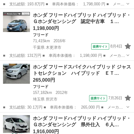
■ 支払総額: 193.8万円 ■ 車両本体価格： 1,798,000 円 ■ メーカ
ー名： ホンダ ■ 車種名： フリード ■ グレード名： Ｇ・ホン
三重
亀山市
フリード
ホンダ フリードハイブリッド ハイブリッド・
ダセンシング ７人乗り 純正ナビ フルセグＴＶ ＵＳＢ＆ＢＴ接
Ｇホンダセンシング 認定中古車 １…
続 バッ...
1,198,000円
フリード
71,415km
2016年
8月4日
提携サイト
千葉県 木更津市
■ 支払総額: 131万円 ■ 車両本体価格： 1,198,000 円 ■ メーカー
名： ホンダ ■ 車種名： フリードハイブリッド ■ グレード
千葉
木更津市
フリード
ホンダ フリードスパイクハイブリッド ジャス
名： ハイブリッド・Ｇホンダセンシング 認定中古車 １年保証
トセレクション ハイブリッド ＥＴ…
付 運転支援 衝...
265,000円
フリード
157,182km
2012年
7月26日
提携サイト
埼玉県 所沢市
■ 支払総額: 30.1万円 ■ 車両本体価格： 265,000 円 ■ メーカー
名： ホンダ ■ 車種名： フリードスパイクハイブリッド ■ グレ
埼玉
所沢市
フリード
ホンダ フリードハイブリッド ハイブリッド・
ード名： ジャストセレクション ハイブリッド ＥＴＣ バックカ
Ｇホンダセンシング 県外仕入 ６人…
メラ ナビ ...
1,916,000円