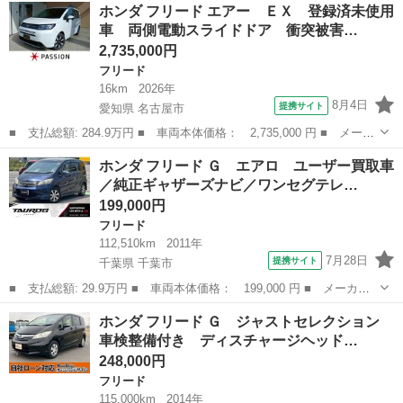
静岡
磐田市
磐田駅
フリード
個人
ホンダ フリード エアー ＥＸ 登録済未使用
可能 25回払いになります。 まだ走行距離もそこまで走っていない お
車 両側電動スライドドア 衝突被害…
手頃価格...
2,735,000円
フリード
16km
2026年
8月4日
提携サイト
愛知県 名古屋市
■ 支払総額: 284.9万円 ■ 車両本体価格： 2,735,000 円 ■ メーカ
ー名： ホンダ ■ 車種名： フリード ■ グレード名： エアー
愛知
名古屋市
フリード
ホンダ フリード Ｇ エアロ ユーザー買取車
ＥＸ 登録済未使用車 両側電動スライドドア 衝突被害軽減ブレー
／純正ギャザーズナビ／ワンセグテレ…
キ コー...
199,000円
フリード
112,510km
2011年
7月28日
提携サイト
千葉県 千葉市
■ 支払総額: 29.9万円 ■ 車両本体価格： 199,000 円 ■ メーカー
名： ホンダ ■ 車種名： フリード ■ グレード名： Ｇ エア
千葉
千葉市
フリード
ホンダ フリード Ｇ ジャストセレクション
ロ ユーザー買取車／純正ギャザーズナビ／ワンセグテレビ／ドライ
車検整備付き ディスチャージヘッド…
ブレコーダー／...
248,000円
フリード
115,000km
2014年