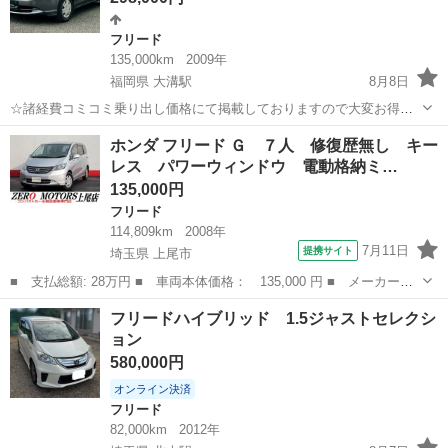
フリード
135,000km
2009年
福岡県 大溝駅
8月8日
☆諸経費コミコミ乗り出し価格にて掲載しておりますので大変お得で
す！ ☆令和8年度自動車税も込みの金額です！ ☆他にもお得な在庫車
福岡
筑後市
大溝駅
フリード
車両
ホンダ フリード Ｇ ７人 修復歴無し キー
両多数御座いますので宜しければ1度プロフィール欄よりご覧下さい！
レス パワーウィンドウ 電動格納ミ…
☆掲載...
135,000円
フリード
114,809km
2008年
7月11日
提携サイト
埼玉県 上尾市
■ 支払総額: 28万円 ■ 車両本体価格： 135,000 円 ■ メーカー
名： ホンダ ■ 車種名： フリード ■ グレード名： Ｇ ７人
埼玉
上尾市
フリード
フリードハイブリッド 1.5ジャストセレクシ
修復歴無し キーレス パワーウィンドウ 電動格納ミラー スライ
ョン
ドドア ■ 排気...
580,000円
オンライン決済
フリード
82,000km
2012年