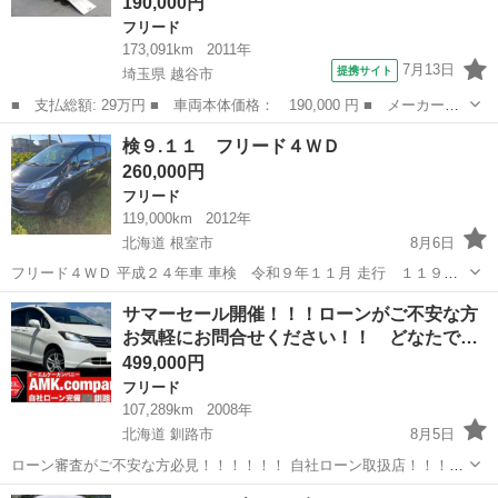
190,000円
フリード
173,091km
2011年
7月13日
提携サイト
埼玉県 越谷市
■ 支払総額: 29万円 ■ 車両本体価格： 190,000 円 ■ メーカー
名： ホンダ ■ 車種名： フリード ■ グレード名： Ｘ 車いす
埼玉
越谷市
フリード
検９.１１ フリード４ＷＤ
仕様車 電動固定装置 キーレス スペアキー ＳＤナビ ＣＤ Ｄ
260,000円
ＶＤ再生 バック...
フリード
119,000km
2012年
北海道 根室市
8月6日
フリード４ＷＤ 平成２４年車 車検 令和９年１１月 走行 １１９，
０００ 外装にサビ数ヶ所ありますがあまり目立たないと思います まだ
北海道
根室市
フリード
サマーセール開催！！！ローンがご不安な方
まだ乗れる車です！ 詳細はメッセージでお受けします
お気軽にお問合せください！！ どなたで…
499,000円
フリード
107,289km
2008年
北海道 釧路市
8月5日
ローン審査がご不安な方必見！！！！！！ 自社ローン取扱店！！！ど
んな方でもローン審査可能！！ ★過去にローンを滞納してしまった
北海道
釧路市
フリード
フレックス