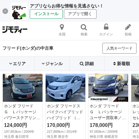
アプリならお得な情報を見逃さない！
インストール
アプリで開く
全国
検索
ログイン
投稿
フリード(ホンダ)の中古車
人気キーワード
エリア
ジャンル
詳細
新着順
ホンダ フリード
ホンダ フリードス
ホンダ フリード
ホ
Ｇ Ｌパッケージ
パイクハイブリッド
Ｇ Ｌパッケージ
レ
パワーステアリン
ハイブリッド （な
ユーザー買取車／ナ
セ
グ パワーウィンド
し）
ビ／片側パワースラ
４
124,000円
170,000円
178,000円
23
ウ エアバッグ オ
イド／バックカメラ
席
197,853km / 2009年
227,889km / 2014年
97,000km / 2009年
157
ートエアコン キー
／ＴＶ／ＬＥＤヘッ
（
埼玉県 春日部市
埼玉県 熊谷市
神奈川県 相模原市
埼玉