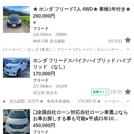
社ローン対応可能です● ・勤続年数の短い方や自営業
茨城
土浦市
フリード
車両
★ ホンダ フリード7人 4WD★ 車検1年付き★
の方 ・パートやアルバイト勤務の主婦の方や派遣社員の方 ・自...
260,000円
フリード
116,000km
2008年
神奈川県 原当麻駅
8月10日
[メーカー] 〇 ホンダ [車名] 〇 フリード [グレード] 〇 G Lパッケージ
4WD [型式] 〇 DBA-GB4 [初年度登録年月] 〇 H20/10 [走行距離] 〇
神奈川
相模原市
原当麻駅
フリード
走行距離
ホンダ フリードスパイクハイブリッド ハイブ
1...
リッド （なし）
170,000円
フリード
227,889km
2014年
2月7日
提携サイト
埼玉県 熊谷市
■ 支払総額: 25万円 ■ 車両本体価格： 170,000 円 ■ メーカー
名： ホンダ ■ 車種名： フリードスパイクハイブリッド ■ グレ
埼玉
熊谷市
フリード
❑全国自社ローン対応自社ローン車選ぶなら
ード名： ハイブリッド ■ 排気量： 1500cc ■ ドア枚数： 5D
お車お探しする事も可能●平成21年10…
■ ...
450,000円
フリード