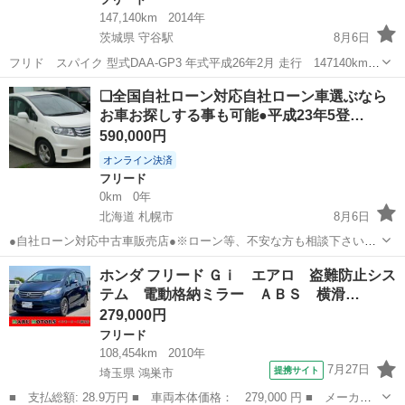
147,140km
2014年
茨城県 守谷駅
8月6日
フリド スパイク 型式DAA-GP3 年式平成26年2月 走行 147140km
グレード:1.5ジャストセレクション パワーステアリング パワーウイン
茨城
坂東市
守谷駅
フリード
❑全国自社ローン対応自社ローン車選ぶなら
ドウ アイドリングストップ スマートキー キー...
お車お探しする事も可能●平成23年5登…
590,000円
オンライン決済
フリード
0km
0年
北海道 札幌市
8月6日
●自社ローン対応中古車販売店●※ローン等、不安な方も相談下さい※
☆どなたでもローン対応可能☆ １、勤続年数の短い方
北海道
札幌市
フリード
ローン
ホンダ フリード Ｇｉ エアロ 盗難防止シス
や自営業の方 ２、パートをされる主婦の方や派遣社員の方 ３、自己破
テム 電動格納ミラー ＡＢＳ 横滑…
産等をされた方...
279,000円
フリード
108,454km
2010年
7月27日
提携サイト
埼玉県 鴻巣市
■ 支払総額: 28.9万円 ■ 車両本体価格： 279,000 円 ■ メーカー