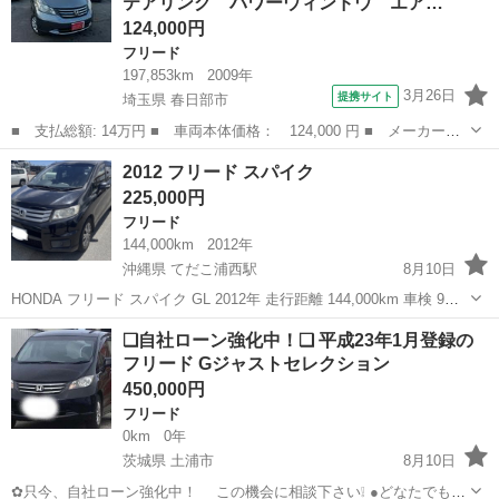
テアリング パワーウィンドウ エア…
で内装はとても綺麗です...
124,000円
フリード
197,853km
2009年
3月26日
提携サイト
埼玉県 春日部市
■ 支払総額: 14万円 ■ 車両本体価格： 124,000 円 ■ メーカー
名： ホンダ ■ 車種名： フリード ■ グレード名： Ｇ Ｌパッ
埼玉
春日部市
フリード
2012 フリード スパイク
ケージ パワーステアリング パワーウィンドウ エアバッグ オー
225,000円
トエアコン キー...
フリード
144,000km
2012年
沖縄県 てだこ浦西駅
8月10日
HONDA フリード スパイク GL 2012年 走行距離 144,000km 車検 9年9
月まで ⭐️両側パワースライドドア ⭐️ETC ⭐️スマートキー2個
沖縄
沖縄市
てだこ浦西駅
フリード
走行距離
❑自社ローン強化中！❑ 平成23年1月登録の
フリード Gジャストセレクション
450,000円
フリード
0km
0年
茨城県 土浦市
8月10日
✿只今、自社ローン強化中！ この機会に相談下さい❕ ●どなたでも自