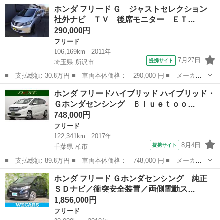
ー名： ホンダ ■ 車種名： フリード ■ グレード名： ｅ：ＨＥ
静岡
磐田市
フリード
ホンダ フリード Ｇ ジャストセレクション
Ｖエアー ＥＸ ホンダセンシング 衝突軽減 クルコン レーンキ
社外ナビ ＴＶ 後席モニター ＥＴ…
ープ 誤...
290,000円
フリード
106,169km
2011年
7月27日
提携サイト
埼玉県 所沢市
■ 支払総額: 30.8万円 ■ 車両本体価格： 290,000 円 ■ メーカー
名： ホンダ ■ 車種名： フリード ■ グレード名： Ｇ ジャス
埼玉
所沢市
フリード
ホンダ フリードハイブリッド ハイブリッド・
トセレクション 社外ナビ ＴＶ 後席モニター ＥＴＣ キーレ
Ｇホンダセンシング Ｂｌｕｅｔｏｏ…
ス 片側パワー...
748,000円
フリード
122,341km
2017年
8月4日
提携サイト
千葉県 柏市
■ 支払総額: 89.8万円 ■ 車両本体価格： 748,000 円 ■ メーカー
名： ホンダ ■ 車種名： フリードハイブリッド ■ グレード
千葉
柏市
フリード
ホンダ フリード Ｇホンダセンシング 純正
名： ハイブリッド・Ｇホンダセンシング Ｂｌｕｅｔｏｏｔｈ 衝
ＳＤナビ／衝突安全装置／両側電動ス…
突被害軽減システ...
1,856,000円
フリード