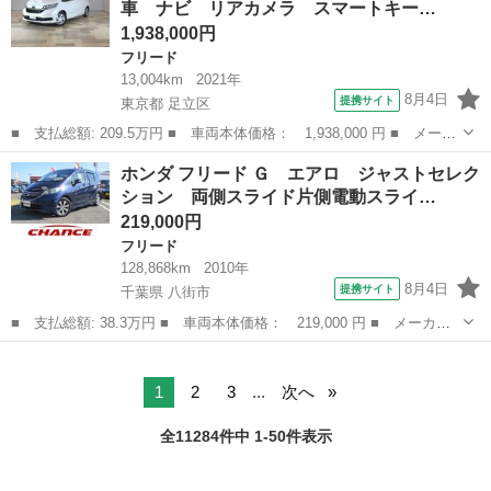
車 ナビ リアカメラ スマートキー…
ＨＩＤ キーレ...
1,938,000円
フリード
13,004km
2021年
8月4日
提携サイト
東京都 足立区
■ 支払総額: 209.5万円 ■ 車両本体価格： 1,938,000 円 ■ メーカ
ー名： ホンダ ■ 車種名： フリード ■ グレード名： Ｇ・ホン
東京
足立区
フリード
ホンダ フリード Ｇ エアロ ジャストセレク
ダセンシング 禁煙車 ナビ リアカメラ スマートキー ＥＴＣ
ション 両側スライド片側電動スライ…
ドアバイ...
219,000円
フリード
128,868km
2010年
8月4日
提携サイト
千葉県 八街市
■ 支払総額: 38.3万円 ■ 車両本体価格： 219,000 円 ■ メーカー
名： ホンダ ■ 車種名： フリード ■ グレード名： Ｇ エア
千葉
八街市
フリード
ロ ジャストセレクション 両側スライド片側電動スライドドア バ
ックカメラ ワ...
1
2
3
...
次へ
全11284件中 1-50件表示