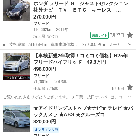
福岡
筑後市
大溝駅
フリード
ホンダ フリード Ｇ ジャストセレクション
両多数御座いますので宜しければ1度プロフィール欄よりご覧下さい！
社外ナビ ＴＶ ＥＴＣ キーレス …
☆掲載...
270,000円
フリード
116,362km
2011年
7月27日
提携サイト
埼玉県 所沢市
■ 支払総額: 28.8万円 ■ 車両本体価格： 270,000 円 ■ メーカー
名： ホンダ ■ 車種名： フリード ■ グレード名： Ｇ ジャス
埼玉
所沢市
フリード
【車検新規2年取得！コミコミ価格】H25年
トセレクション 社外ナビ ＴＶ ＥＴＣ キーレス 片側パワース
フリードハイブリッド 49.8万円
ライド 三列...
498,000円
フリード
71,000km
2013年
千葉県 八街駅
8月6日
ご覧いただきありがとうございます。 ★千葉・成田ナンバーは、コミ
コミ価格になります★ ※その他の地域で登録の場合、管轄外登録費用
千葉
八街市
八街駅
フリード
フリードハイブリッド
★アイドリングストップ★ナビ★ テレビ ★バ
が別途かかります。 メーカー：...
ックカメラ ★ABS ★クルーズコ…
320,000円
オンライン決済
フリード