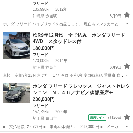
フリード
136,990km
2012年
沖縄県 赤嶺駅
8月9日
ホンダ フリード ハイブリッドを出品します。 現在もレンタカーとし
て使用している車両になります。 定期的に点検・整備を行いながら使
沖縄
豊見城市
赤嶺駅
フリード
検R9年12月迄 全て込み ホンダフリード
用しております。 ディスプレイオーディオ搭載 CarPlay、Android
4WD スタッドレス付
Auto共に...
180,000円
フリード
170,000km
2014年
新潟県 妙高市
8月9日
車検 令和9年12月迄 走行 17万キロ 令和8年度自動車税 重量税 自賠
責保険 リサイクル委託金 上記全て込み価格 スタッドレスタイヤ4本ア
新潟
妙高市
フリード
ホンダ フリード フレックス ジャストセレク
ルミ付き 委託の為、値引き不可です。 抹消渡し等はお受けできませ
ション Ｎ．４６／ナビ／後部座席モ…
ん。 現車確認、試乗可
230,000円
フリード
157,725km
2009年
7月26日
提携サイト
埼玉県 狭山市
■ 支払総額: 27.7万円 ■ 車両本体価格： 230,000 円 ■ メーカー
名： ホンダ ■ 車種名： フリード ■ グレード名： フレック