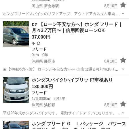
岡山県 新倉敷駅
8月10日
ホンダフリードスパイクのリフトアップ、アウトドアカスタム車両で
す。 購入時10万キロ辺りでベルト系、ウォーターポンプ等すべて変え
岡山
倉敷市
新倉敷駅
フリード
アウトドア
👉 【ローン不安な方へ】ホンダ フリード｜
たと聞いています。 オイル交換は3,000キロごとにしていました。 現
月々3.7万円〜｜信用回復ローンOK
状、異音やトラブルな...
37,000円
フリード
0km
0年
沖縄県 那覇市
8月10日
🚨【沖縄の方へ🌺】 ローンが不安な方へ👀 👉実は通る可能性ありま
す🔥 ただし… ❶お問い合わせ ❷審査 ❸車両案内 すべて 👉【下の
沖縄
那覇市
フリード
ホンダスパイク❗️ハイブリッド❗️車検あり
URLのLINEからのみ受付】です🙇 ▼LINE追加は...
130,000円
フリード
176,000km
2014年
静岡県 浜松駅
8月10日
平成26年式ホンダスパイクです。 電動サイドドアドアになります。 外
装は傷等あります。 普通の使いには何も問題ありません。 ハイブリッ
静岡
浜松市
浜松駅
フリード
ホンダ フリード Ｇ Ｌパッケージ パワース
ド車で燃費はいいです。 etc、ナビ等あります。 セミレーザーシート