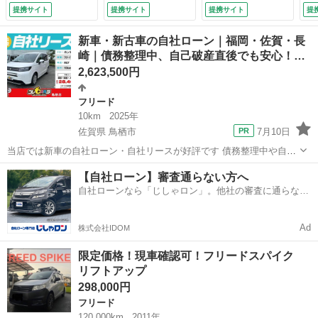
レス ＥＴＣ 社外
ドライト／オートエ
提携サイト
提携サイト
提携サイト
提
ＡＷ スタッドレス
アコン／ＥＴＣ／キ
タイヤ 社外ＣＤデ
ーレス／スマートキ
新車・新古車の自社ローン｜福岡・佐賀・長
ッキ ＡＵＸ ＵＳ
ー／ウォークスルー
崎｜債務整理中、自己破産直後でも安心！…
Ｂ （なし）
（車検整備付）
2,623,500円
フリード
10km
2025年
佐賀県 鳥栖市
7月10日
当店では新車の自社ローン・自社リースが好評です 債務整理中や自己
破産直後の方が審査通過しております。 独自の柔軟な審査により、諦
佐賀
鳥栖市
フリード
車両
【自社ローン】審査通らない方へ
めていた新車の購入が可能です。 現在未払い中の方も先ずはご相談く
自社ローンなら「じしゃロン」。他社の審査に通らなか
ださい。 ...
った方も
Ad
株式会社IDOM
限定価格！現車確認可！フリードスパイク
リフトアップ
298,000円
フリード
120,000km
2011年