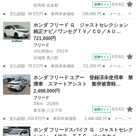
8月4日
提携サイト
群馬県 佐波郡
■ 支払総額: 39.8万円 ■ 車両本体価格： 248,000 円 ■ メーカー
名： ホンダ ■ 車種名： フリード ■ グレード名： Ｇ ジャス
群馬
佐波郡
フリード
ホンダ フリード Ｇ ジャストセレクション
トセレクション 車検整備付き ディスチャージヘッドライト パワ
純正ナビ／ワンセグＴＶ／ＣＤ／ＡＵ…
ースライドド...
721,000円
フリード
143,000km
2011年
8月4日
提携サイト
宮城県 黒川郡
■ 支払総額: 78.5万円 ■ 車両本体価格： 721,000 円 ■ メーカー
名： ホンダ ■ 車種名： フリード ■ グレード名： Ｇ ジャス
宮城
黒川郡
フリード
ホンダ フリード エアー 登録済未使用車 禁
トセレクション 純正ナビ／ワンセグＴＶ／ＣＤ／ＡＵＸ／バックカ
煙車 スマートアシスト 衝突被害軽…
メラ／片側電...
2,498,000円
フリード
20km
2026年
8月4日
提携サイト
東京都 八王子市
■ 支払総額: 254.8万円 ■ 車両本体価格： 2,498,000 円 ■ メーカ
ー名： ホンダ ■ 車種名： フリード ■ グレード名： エアー
東京
八王子市
フリード
ホンダ フリードスパイク Ｇ ジャストセレク
登録済未使用車 禁煙車 スマートアシスト 衝突被害軽減ブレー