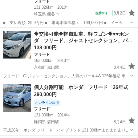
フリード
131,326km
2010年
8月2日
提携サイト
埼玉県 熊谷市
■ 支払総額: 29.9万円 ■ 車両本体価格： 199,000 円 ■ メーカー
名： ホンダ ■ 車種名： フリードスパイク ■ グレード名：
埼玉
熊谷市
フリード
🔶交換可能🔶軽自動車、軽ワゴン🔶♥♥ホン
Ｇ ジャストセレクション ＥＴＣ 両側スライド・片側電動 オー
ダ フリード、ジャストセレクション、パ…
トライト ＨＩ...
138,000円
フリード
163,000km
2013年
京都府 嵐山駅
8月4日
フリード、G.ジャストセレクション、人気のパール4WD25年後期 車検
を受けて乗るつもりでしたが、条件に、あわず別車にのる事にしまし
京都
京都市
嵐山駅
フリード
個人分割可能 ホンダ フリード 26年式
たので不要になり格安出品します。 今からの説明文はしっかり理解し
290,000円
てもらい購入されたいならご...
オンライン決済
フリード
131,000km
2014年
静岡県 磐田駅
8月4日
平成26年 ホンダ フリード ハイブリッド 131,000kmまだまだ走りま
す。 車検:令和9年3月まで！ 🔴個人分割可能 頭金3万円と月々3万台