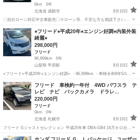
0km
0年
北海道 函館市
8月10日
〇自社ローン対応中古車販売〇※ローン等、不安な方も相談下さい※
☆どなたでもローン対応可能☆ １、勤続年数の短い方
北海道
函館市
フリード
ローン
⭐︎フリード⭐︎平成20年⭐︎エンジン好調⭐︎内装外装
や自営業の方 ２、パートをされる主婦の方や派遣社員の方 ３、自己破
綺麗⭐︎
産等をされた方や...
298,000円
フリード
96,899km
0年
山梨県 甲府駅
8月10日
⭐︎フリード⭐︎平成20年⭐︎エンジン好調⭐︎ ・96,899km ・車検令和8年5/11
☑️ 山梨県内であれば、陸送費・交通費は一切いただきません。 ☑️ 不透
山梨
甲府市
甲府駅
フリード
エンジン
フリード 車検約一年付 4WD パワスラ テ
明な事務手数料などの追加費用も一切ありません。...
レビ ナビ バックカメラ ドラレ…
220,000円
フリード
0km
0年
北海道 札幌市
8月10日
フリード Gジャストセレクション 平成25年車 DBA-GB4 16万キロ台
1496cc 車検令和９年8月 6人乗り オートマ 4WD パワスラ テレビ ナビ
北海道
札幌市
フリード
ドラレコ
ホンダ フリード Ｇ Ｌパッケージ ユーザー