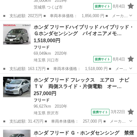
38,000km
2019年
8月4日
提携サイト
茨城県 つくば市
■ 支払総額: 202万円 ■ 車両本体価格： 1,856,000 円 ■ メーカー
名： ホンダ ■ 車種名： フリード ■ グレード名： Ｇホンダセ
茨城
つくば市
フリード
ホンダ フリードハイブリッド ハイブリッド・
ンシング 純正 ＳＤナビ／衝突安全装置／両側電動スライドドア／
Ｇホンダセンシング パイオニアメモ…
車線逸脱防...
1,518,000円
フリード
69,049km
2020年
8月4日
提携サイト
埼玉県 川口市
■ 支払総額: 163.1万円 ■ 車両本体価格： 1,518,000 円 ■ メーカ
ー名： ホンダ ■ 車種名： フリードハイブリッド ■ グレード
埼玉
川口市
フリード
ホンダ フリード フレックス エアロ ナビ
名： ハイブリッド・Ｇホンダセンシング パイオニアメモリーナビ
ＴＶ 両側スライド・片側電動 オー…
Ｂｌｕｅｔ...
257,000円
フリード
96,627km
2010年
3月22日
提携サイト
埼玉県 所沢市
■ 支払総額: 31.4万円 ■ 車両本体価格： 257,000 円 ■ メーカー
名： ホンダ ■ 車種名： フリード ■ グレード名： フレック
埼玉
所沢市
フリード
ホンダ フリード Ｇ・ホンダセンシング 禁煙
ス エアロ ナビ ＴＶ 両側スライド・片側電動 オートライト