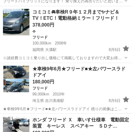
フリードハイブリッドになります！ 乗り換えの為売りたいと思いま
す！ 距離ぶっ飛んでますが欲しい方居たらどーぞ！ 車検8月26日迄 ホ
栃木
大田原市
西那須野駅
フリード
コミコミ🚘車検R９年１２月まで✨ナビ＆
イールは純正ホイールに変わります！ 値下げ不可
TV！ETC！電動格納ミラー！フリード！
378,000円
フリード
100,000km
2008年
福岡県 大溝駅
8月6日
☆諸経費コミコミ乗り出し価格にて掲載しておりますので大変お得で
す！ ☆令和8年度自動車税も込みの金額です！ ☆他にもお得な在庫車
福岡
筑後市
大溝駅
フリード
車両
★車検9年6月★フリード■★左パワースラド
両多数御座いますので宜しければ1度プロフィール欄よりご覧下さい！
ドアイ
☆掲載...
180,000円
フリード
99,000km
2010年
埼玉県 吉川美南駅
8月6日
★車検9年6月★フリード■★左パワースラドドアイ 残りの画像はこち
らになります。 https://photos.app.goo.gl/XXVXJ2PRN48Dsm6Z6 支
埼玉
三郷市
吉川美南駅
フリード
ホンダ フリード Ｘ 車いす仕様車 電動固定
払い お支払総額＝落札価格180...
装置 キーレス スペアキー ＳＤナ…