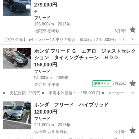
279,000円
フリード
166,800km
2013年
福岡県 松崎駅
8月6日
【支払金額】 ●4ナンバー4人乗りの場合、車両代（279,000円）＋リサ
イクル預託金（12,090円）＋自動車税（10,400円）＋構造変更費
福岡
小郡市
松崎駅
フリード
車両
ホンダ フリード Ｇ エアロ ジャストセレク
（20,000円）＝合計（321,490円） ●4ナンバー3人乗り...
ション タイミングチェーン ＨＤＤ…
158,000円
フリード
94,000km
2009年
7月25日
提携サイト
東京都 小平市
■ 支払総額: 29万円 ■ 車両本体価格： 158,000 円 ■ メーカー
名： ホンダ ■ 車種名： フリード ■ グレード名： Ｇ エア
東京
小平市
フリード
ホンダ フリード ハイブリッド
ロ ジャストセレクション タイミングチェーン ＨＤＤナビＴＶ
120,000円
キーレス パワース...
フリード
221,600km
2013年
栃木県 西那須野駅
8月6日