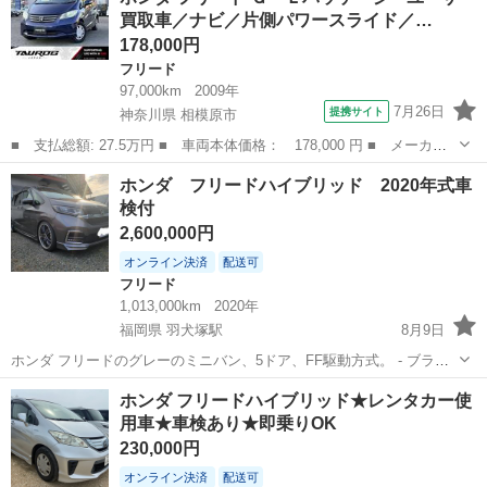
バックカメラ ＥＴＣ ドラレコ ...
買取車／ナビ／片側パワースライド／…
178,000円
フリード
97,000km
2009年
7月26日
提携サイト
神奈川県 相模原市
■ 支払総額: 27.5万円 ■ 車両本体価格： 178,000 円 ■ メーカー
名： ホンダ ■ 車種名： フリード ■ グレード名： Ｇ Ｌパッ
神奈川
相模原市
フリード
ホンダ フリードハイブリッド 2020年式車
ケージ ユーザー買取車／ナビ／片側パワースライド／バックカメラ
検付
／ＴＶ／ＬＥ...
2,600,000円
オンライン決済
配送可
フリード
1,013,000km
2020年
福岡県 羽犬塚駅
8月9日
ホンダ フリードのグレーのミニバン、5ドア、FF駆動方式。 - ブラン
ド: ホンダ - モデル: フリードハイブリッド - カラー: グレー - ボディタ
福岡
八女市
羽犬塚駅
フリード
フリードハイブリッド
ホンダ フリードハイブリッド★レンタカー使
イプ: ミニバン - ドア数: 5 - 駆動方式: FF 令和2年...
用車★車検あり★即乗りOK
230,000円
オンライン決済
配送可