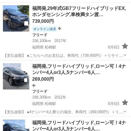
名： ホンダ ■ 車種名： フリード ■ グレード名： Ｇｉ エア
埼玉
鴻巣市
フリード
福岡発,29年式GB7フリードハイブリッドEX,
ロ 盗難防止システム 電動格納ミラー ＡＢＳ 横滑り防止装置
ホンダセンシング,車検満タン渡…
ウォークスル...
739,000円
オンライン決済
フリード
156,100km
2017年
福岡県 松崎駅
8月6日
【支払金額】 ●こちらへのお支払は、車両代（739,000円）＋リサイク
ル預託金（10,060円）＋自動車税（23,000円） ●名義変更終了までの
福岡
小郡市
松崎駅
フリード
車両
福岡発,フリードハイブリッド,ローン可！4ナ
預り金（20,000円）が必要です ●オンライン決済の場合...
ンバー4人or3人,5ナンバー6人…
269,000円
フリード
188,300km
2011年
福岡県 松崎駅
8月6日
【支払金額】 ●4ナンバー4人乗りの場合、車両代（269,000円）＋リサ
イクル預託金（12,190円）＋自動車税（10,400円）＋構造変更費
福岡
小郡市
松崎駅
フリード
車両
福岡発,フリードハイブリッド,ローン可！4ナ
（20,000円）＝合計（311,590円） ●4ナンバー3人乗り...
ンバー4人or3人,5ナンバー6人…