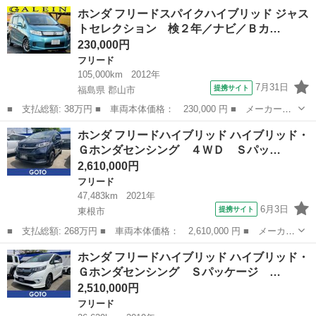
ー名： ホンダ ■ 車種名： フリード ■ グレード名： Ｇ・ホン
山形
米沢市
フリード
ホンダ フリードスパイクハイブリッド ジャス
ダセンシング 両側パワースライドドア／純正ナビゲーション／デジ
トセレクション 検２年／ナビ／Ｂカ…
タルテレ...
230,000円
フリード
105,000km
2012年
7月31日
提携サイト
福島県 郡山市
■ 支払総額: 38万円 ■ 車両本体価格： 230,000 円 ■ メーカー
名： ホンダ ■ 車種名： フリードスパイクハイブリッド ■ グレ
福島
郡山市
フリード
ホンダ フリードハイブリッド ハイブリッド・
ード名： ジャストセレクション 検２年／ナビ／Ｂカメラ／Ｂｌｕ
Ｇホンダセンシング ４ＷＤ Ｓパッ…
ｅｔｏｏｔｈオー...
2,610,000円
フリード
47,483km
2021年
6月3日
提携サイト
東根市
■ 支払総額: 268万円 ■ 車両本体価格： 2,610,000 円 ■ メーカー
名： ホンダ ■ 車種名： フリードハイブリッド ■ グレード
山形
東根市
フリード
ホンダ フリードハイブリッド ハイブリッド・
名： ハイブリッド・Ｇホンダセンシング ４ＷＤ Ｓパッケージ
Ｇホンダセンシング Ｓパッケージ …
ＬＥＤランプ ...
2,510,000円
フリード