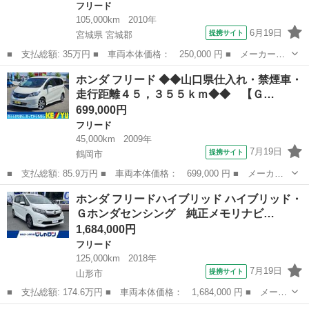
フリード
105,000km
2010年
6月19日
提携サイト
宮城県 宮城郡
■ 支払総額: 35万円 ■ 車両本体価格： 250,000 円 ■ メーカー
名： ホンダ ■ 車種名： フリード ■ グレード名： Ｇ ジャス
宮城
宮城郡
フリード
ホンダ フリード ◆◆山口県仕入れ・禁煙車・
トセレクション ナビ／ＴＶ／ＥＴＣ／ドラレコ／７人乗り／レザー
走行距離４５，３５５ｋｍ◆◆ 【Ｇ…
シート／ ■ 排...
699,000円
フリード
45,000km
2009年
7月19日
提携サイト
鶴岡市
■ 支払総額: 85.9万円 ■ 車両本体価格： 699,000 円 ■ メーカー
名： ホンダ ■ 車種名： フリード ■ グレード名： ◆◆山口県
山形
鶴岡市
フリード
ホンダ フリードハイブリッド ハイブリッド・
仕入れ・禁煙車・走行距離４５，３５５ｋｍ◆◆ 【Ｇ エアロ ジ
Ｇホンダセンシング 純正メモリナビ…
ャストセレク...
1,684,000円
フリード
125,000km
2018年
7月19日
提携サイト
山形市
■ 支払総額: 174.6万円 ■ 車両本体価格： 1,684,000 円 ■ メーカ
ー名： ホンダ ■ 車種名： フリードハイブリッド ■ グレード