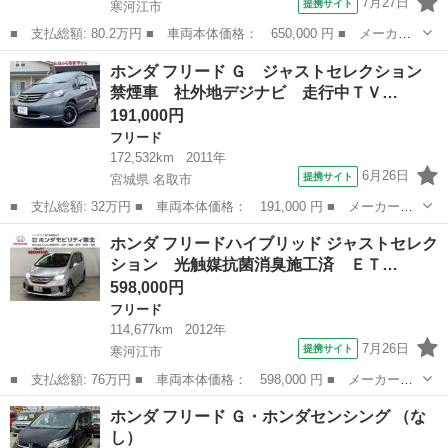
7月27日
提携サイト
寒河江市
■ 支払総額: 80.2万円 ■ 車両本体価格： 650,000 円 ■ メーカー
名： ホンダ ■ 車種名： フリードスパイク ■ グレード名：
山形
寒河江市
フリード
ホンダ フリード Ｇ ジャストセレクション
Ｇ 光触媒抗菌消臭施工済 ＥＴＣ パワステ ＷＳＲＳ 横滑り防
禁煙車 社外地デジナビ 走行中ＴＶ…
止装置 フルオ...
191,000円
フリード
172,532km
2011年
6月26日
提携サイト
宮城県 名取市
■ 支払総額: 32万円 ■ 車両本体価格： 191,000 円 ■ メーカー
名： ホンダ ■ 車種名： フリード ■ グレード名： Ｇ ジャス
宮城
名取市
フリード
ホンダ フリードハイブリッド ジャストセレク
トセレクション 禁煙車 社外地デジナビ 走行中ＴＶ映 ＤＶＤ再
ション 光触媒抗菌消臭施工済 ＥＴ…
生 バックカメラ...
598,000円
フリード
114,677km
2012年
7月26日
提携サイト
寒河江市
■ 支払総額: 76万円 ■ 車両本体価格： 598,000 円 ■ メーカー
名： ホンダ ■ 車種名： フリードハイブリッド ■ グレード
山形
寒河江市
フリード
ホンダ フリード Ｇ・ホンダセンシング （な
名： ジャストセレクション 光触媒抗菌消臭施工済 ＥＴＣ スマ
し）
キ－ ＰＷ 両側スラ...