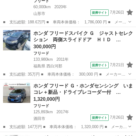
フリード
60,000km
2020年
7月26日
提携サイト
山形市
■ 支払総額: 188.6万円 ■ 車両本体価格： 1,786,000 円 ■ メーカ
ー名： ホンダ ■ 車種名： フリード ■ グレード名： Ｇ・ホン
山形
山形市
フリード
ホンダ フリードスパイク Ｇ ジャストセレク
ダセンシング ■ 排気量： 1500cc ■ ドア枚数： 5D ■ ミ...
ション 両側スライドドア ＨＩＤ …
300,000円
フリード
133,980km
2011年
7月21日
提携サイト
福島県 西白河郡
■ 支払総額: 35万円 ■ 車両本体価格： 300,000 円 ■ メーカー
名： ホンダ ■ 車種名： フリードスパイク ■ グレード名：
福島
西白河郡
フリード
ホンダ フリード Ｇ・ホンダセンシング いま
Ｇ ジャストセレクション 両側スライドドア ＨＩＤ キーレスエ
コレ＋新品・ドライブレコーダー付 …
ントリー 電動格納...
1,320,000円
フリード
125,893km
2017年
7月26日
提携サイト
酒田市
■ 支払総額: 147万円 ■ 車両本体価格： 1,320,000 円 ■ メーカー
名： ホンダ ■ 車種名： フリード ■ グレード名： Ｇ・ホンダ
山形
酒田市
フリード