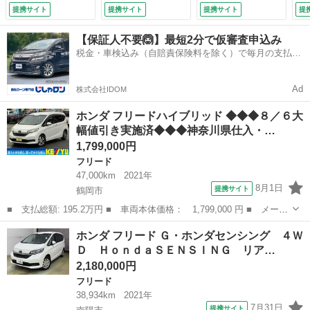
ホンダセンシング】
リトラミラー セン
ズ コーナーセンサ
キ
提携サイト
提携サイト
提携サイト
提
寒冷地仕様 純正７
ターテーブル フル
ー スマートキー
防
インチナビ フルセ
オートエアコンロー
ＬＥＤヘッド 純正
安
【保証人不要🙆】最短2分で仮審査申込み
グＴＶ Ｂｌｕｅｔ
ルサンシェード コ
１５インチアルミ
ン
税金・車検込み（自賠責保険料を除く）で毎月の支払額
ｏｏｔｈ接続 バッ
ンフォートパッケー
オートハイビーム
ング
は一定の自社ローン🚗
クカメラ 衝突軽減
ジ ＡＡＣ ブレー
車線逸脱警報 オー
システム 車線逸脱
キサポート 横滑防
トライト オートエ
Ad
株式会社IDOM
警告 追従クルーズ
止装置 （車検整備
アコン （検11.3）
コントロール ハー
付）
ホンダ フリードハイブリッド ◆◆◆８／６大
フレザーシート
幅値引き実施済◆◆◆神奈川県仕入・…
（なし）
1,799,000円
フリード
47,000km
2021年
8月1日
提携サイト
鶴岡市
■ 支払総額: 195.2万円 ■ 車両本体価格： 1,799,000 円 ■ メーカ
ー名： ホンダ ■ 車種名： フリードハイブリッド ■ グレード
山形
鶴岡市
フリード
ホンダ フリード Ｇ・ホンダセンシング ４Ｗ
名： ◆◆◆８／６大幅値引き実施済◆◆◆神奈川県仕入・禁煙
Ｄ ＨｏｎｄａＳＥＮＳＩＮＧ リア…
◆◆ 【ハイブ...
2,180,000円
フリード
38,934km
2021年
7月31日
提携サイト