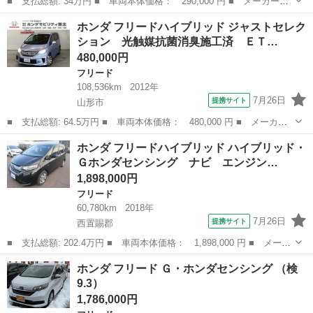
■ 支払総額: 34万円 ■ 車両本体価格： 290,000 円 ■ メーカー
名： ホンダ ■ 車種名： フリード ■ グレード名： Ｇ ジャス
岩手
一関市
フリード
ホンダ フリードハイブリッド ジャストセレク
トセレクション ■ 排気量： 1500cc ■ ドア枚数： 5D ■ ミッシ
ション 光触媒抗菌消臭施工済 ＥＴ…
ョ...
480,000円
フリード
108,536km
2012年
7月26日
提携サイト
山形市
■ 支払総額: 64.5万円 ■ 車両本体価格： 480,000 円 ■ メーカー
名： ホンダ ■ 車種名： フリードハイブリッド ■ グレード
山形
山形市
フリード
ホンダ フリードハイブリッド ハイブリッド・
名： ジャストセレクション 光触媒抗菌消臭施工済 ＥＴＣ 両側
Ｇホンダセンシング ナビ エンジン…
オートスライドド...
1,898,000円
フリード
60,780km
2018年
7月26日
提携サイト
西置賜郡
■ 支払総額: 202.4万円 ■ 車両本体価格： 1,898,000 円 ■ メーカ
ー名： ホンダ ■ 車種名： フリードハイブリッド ■ グレード
山形
西置賜郡
フリード
ホンダ フリード Ｇ・ホンダセンシング （検
名： ハイブリッド・Ｇホンダセンシング ナビ エンジンスタ－タ
9.3）
ＥＴＣ 追...
1,786,000円