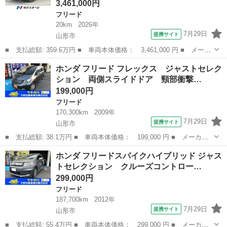
3,461,000円
フリード
20km
2026年
7月29日
提携サイト
山形市
■ 支払総額: 359.6万円 ■ 車両本体価格： 3,461,000 円 ■ メーカ
ー名： ホンダ ■ 車種名： フリード ■ グレード名： ｅ：ＨＥ
山形
山形市
フリード
ホンダ フリード フレックス ジャストセレク
Ｖクロスター 登録済未使用車 両側電動 寒冷地仕様 バックカメ
ション 両側スライドドア 頸部衝撃…
ラ 衝突...
199,000円
フリード
170,300km
2009年
7月29日
提携サイト
山形市
■ 支払総額: 38.1万円 ■ 車両本体価格： 199,000 円 ■ メーカー
名： ホンダ ■ 車種名： フリード ■ グレード名： フレック
山形
山形市
フリード
ホンダ フリードスパイクハイブリッド ジャス
ス ジャストセレクション 両側スライドドア 頸部衝撃緩和ヘッド
トセレクション クルーズコントロー…
レスト キーレ...
299,000円
フリード
187,700km
2012年
7月29日
提携サイト
山形市
■ 支払総額: 55.4万円 ■ 車両本体価格： 299,000 円 ■ メーカー