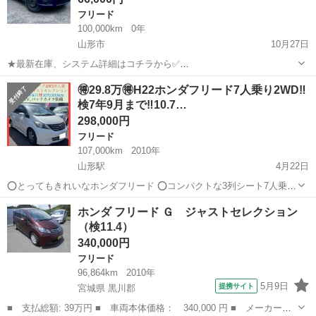
フリード
100,000km
0年
山形市
10月27日
★最新在庫、システム詳細はコチラから✅
https://ristaoshuiwate.wixsite.com/my-site ★月額のご質問やご希望予
山形
山形市
フリード
フリードスパイク
🉐29.8万🉐H22ホンダフリード7人乗り2WD‼️
算は コチラからお願いします😉 https://form.ru...
検7年9月まで‼️10.7…
298,000円
フリード
107,000km
2010年
山形駅
4月22日
⭕️とってもきれいなホンダフリード ⭕️コンパクトな3列シート7人乗り
⭕️ナビ、TV、バックカメラ、ETC付 【車両情報】 ◯平成22年式 ️◯ホ
山形
山形市
山形駅
フリード
ホンダフリード
ホンダ フリード Ｇ ジャストセレクション
ンダフリード ◯Gエアロジャストセレクション ◯型式 GB3 ◯駆動
（検11.4）
2W...
340,000円
フリード
96,864km
2010年
5月9日
提携サイト
宮城県 黒川郡
■ 支払総額: 39万円 ■ 車両本体価格： 340,000 円 ■ メーカー