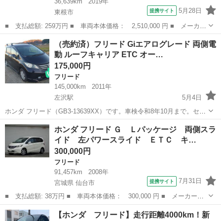
36,639km
2019年
5月28日
提携サイト
東根市
■ 支払総額: 259万円 ■ 車両本体価格： 2,510,000 円 ■ メーカー
名： ホンダ ■ 車種名： フリードハイブリッド ■ グレード
山形
東根市
フリード
（売約済）フリード Giエアログレード 両側電
名： ハイブリッド・Ｇホンダセンシング Ｓパッケージ ４ＷＤ
動 ルーフキャリア ETC オー…
ナビ フルセグ...
175,000円
フリード
145,000km
2011年
左沢駅
5月4日
ホンダ フリード（GB3-13639XX）です。車検令和8年10月まで。セル
で始動します。始動性は良好です。とりあえず普通に乗れます。とい
山形
西村山郡
左沢駅
フリード
エンジン
ホンダ フリード Ｇ Ｌパッケージ 両側スラ
うか距離の割にかなり好調と思います。スマートキーです。グレード
イド 左パワースライド ＥＴＣ キ…
はGiエアロ。オートエア...
300,000円
フリード
91,457km
2008年
7月31日
提携サイト
宮城県 仙台市
■ 支払総額: 38万円 ■ 車両本体価格： 300,000 円 ■ メーカー
名： ホンダ ■ 車種名： フリード ■ グレード名： Ｇ Ｌパッ
宮城
仙台市
フリード
【ホンダ フリード】走行距離4000km！新
ケージ 両側スライド 左パワースライド ＥＴＣ キーレス ■ 排