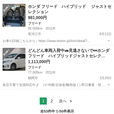
名： ホンダ ■ 車種名： フリード ■ グレード名： Ｇ ジャス
宮城
黒川郡
フリード
ホンダ フリード ハイブリッド ジャストセ
トセレクション ■ 排気量： 1500cc ■ ドア枚数： 5D ■ ミッシ
レクション
ョ...
981,000円
フリード
92,000km
2011年
寒河江市
8月11日
お車の詳細こちらから↓ https://www.otoron.jp/lists/detail?
carno=039571 来店不要で全国対応中🗾(※沖縄/北海道/離島除く) 携帯
山形
寒河江市
フリード
オトロン
どんどん車両入荷中🚗見逃さないで👀ホンダ
さえあれば即日審査・契約もできちゃう✨...
フリード ハイブリッドジャストセレク…
1,113,000円
フリード
77,000km
2011年
鶴岡市
3月20日
来店不要で全国対応中🗾 (※沖縄/北海道/離島除く) 即日審査・契約
もできちゃう✨ お車の詳細こちらから↓仮審査もOK👌
山形
鶴岡市
フリード
車両
https://www.otoron.jp/lists/detail?carno=036...
1
2
次へ
全53件中 1-50件表示