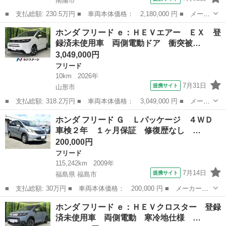
南陽市
■ 支払総額: 230.5万円 ■ 車両本体価格： 2,180,000 円 ■ メーカ
ー名： ホンダ ■ 車種名： フリード ■ グレード名： Ｇ・ホン
山形
南陽市
フリード
ホンダ フリード ｅ：ＨＥＶエアー ＥＸ 登
ダセンシング ４ＷＤ ＨｏｎｄａＳＥＮＳＩＮＧ リア両側パワー
録済未使用車 両側電動ドア 衝突被…
スライド...
3,049,000円
フリード
10km
2026年
7月31日
提携サイト
山形市
■ 支払総額: 318.2万円 ■ 車両本体価格： 3,049,000 円 ■ メーカ
ー名： ホンダ ■ 車種名： フリード ■ グレード名： ｅ：ＨＥ
山形
山形市
フリード
ホンダ フリード Ｇ Ｌパッケージ ４ＷＤ
Ｖエアー ＥＸ 登録済未使用車 両側電動ドア 衝突被害軽減シス
車検２年 １ヶ月保証 修復歴なし …
テム レ...
200,000円
フリード
115,242km
2009年
7月14日
提携サイト
福島県 福島市
■ 支払総額: 30万円 ■ 車両本体価格： 200,000 円 ■ メーカー
名： ホンダ ■ 車種名： フリード ■ グレード名： Ｇ Ｌパッ
福島
福島市
フリード
ホンダ フリード ｅ：ＨＥＶクロスター 登録
ケージ ４ＷＤ 車検２年 １ヶ月保証 修復歴なし 禁煙車 左側
済未使用車 両側電動 寒冷地仕様 …
電動スライドドア...