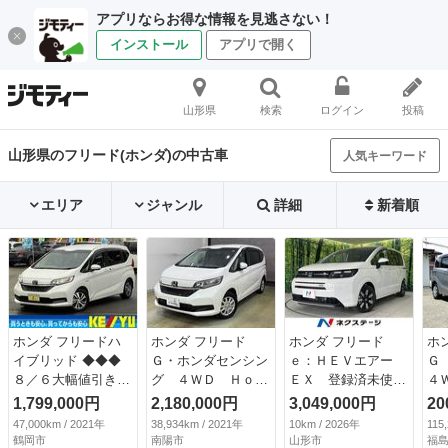
アプリならお得な情報を見逃さない！
インストール
アプリで開く
山形県
検索
ログイン
投稿
山形県のフリード(ホンダ)の中古車
人気キーワード
エリア
ジャンル
詳細
新着順
ホンダ フリードハ
ホンダ フリード
ホンダ フリード
ホ
イブリッド ◆◆◆
Ｇ・ホンダセンシン
ｅ：ＨＥＶエアー
Ｇ
８／６大幅値引き実
グ ４ＷＤ Ｈｏｎ
ＥＸ 登録済未使用
４
施済◆◆◆神奈川県
ｄａＳＥＮＳＩＮ
車 両側電動ドア
１
1,799,000円
2,180,000円
3,049,000円
20
仕入・禁煙◆◆
Ｇ リア両側パワー
衝突被害軽減システ
な
47,000km / 2021年
38,934km / 2021年
10km / 2026年
115
【ハイブリッド・Ｇ
スライドドアオート
ム レーダークルー
電
鶴岡市
南陽市
山形市
福島