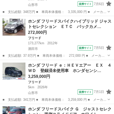
7月6日
提携サイト
山形市
■ 支払総額: 348万円 ■ 車両本体価格： 3,335,000 円 ■ メーカー
名： ホンダ ■ 車種名： フリード ■ グレード名： ｅ：ＨＥＶ
山形
山形市
フリード
ホンダ フリードスパイクハイブリッド ジャス
エアー ４ＷＤ 登録済未使用車 ホンダセンシング 純正９型メモ
トセレクション ＥＴＣ バックカメ…
リーナビ ...
272,000円
フリード
173,277km
2012年
7月5日
提携サイト
酒田市
■ 支払総額: 37.9万円 ■ 車両本体価格： 272,000 円 ■ メーカー
名： ホンダ ■ 車種名： フリードスパイクハイブリッド ■ グレ
山形
酒田市
フリード
ホンダ フリード ｅ：ＨＥＶエアー ＥＸ ４
ード名： ジャストセレクション ＥＴＣ バックカメラ ナビ 両
ＷＤ 登録済未使用車 ホンダセンシ…
側スライド・...
3,259,000円
フリード
5km
2026年
7月1日
提携サイト
山形市
■ 支払総額: 341万円 ■ 車両本体価格： 3,259,000 円 ■ メーカー
名： ホンダ ■ 車種名： フリード ■ グレード名： ｅ：ＨＥＶ
山形
山形市
フリード
ホンダ フリードスパイク Ｇ ジャストセレク
エアー ＥＸ ４ＷＤ 登録済未使用車 ホンダセンシング 両側パ