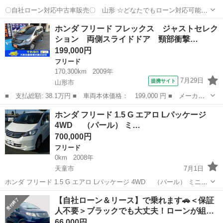
〇自社ローン対応中古車販売〇 山形 ☆どなたでもローン対応可能
☆ １、勤続年数の短い方や自営業の方 ２、パートを
山形
山形市
フリード
車両
ホンダ フリード フレックス ジャストセレク
される主婦の方や派遣社員の方 ３、自己破産等をされた方やローンが
ション 両側スライドドア 頸部衝撃…
組めない方 ４、他...
199,000円
フリード
170,300km
2009年
7月29日
提携サイト
山形市
■ 支払総額: 38.1万円 ■ 車両本体価格： 199,000 円 ■ メーカー
名： ホンダ ■ 車種名： フリード ■ グレード名： フレック
山形
山形市
フリード
ホンダ フリード 1.5 G エアロ Lパッケージ
ス ジャストセレクション 両側スライドドア 頸部衝撃緩和ヘッド
4WD （パール） ミ…
レスト キーレ...
700,000円
フリード
0km
2008年
天童市
7月1日
ホンダ フリード 1.5 G エアロ Lパッケージ 4WD （パール） ミニバ
ン 本体価格 700,000円 支払総額 873,000円 年式(初度登録
山形
天童市
フリード
ミニバン
【自社ローン＆リース】で乗れます🚗＜保証
年):2008(H20) 走行距離:不明 修復歴:なし リサイク...
人不要＞ブラックでも大丈夫！ローンが組…
66,000円