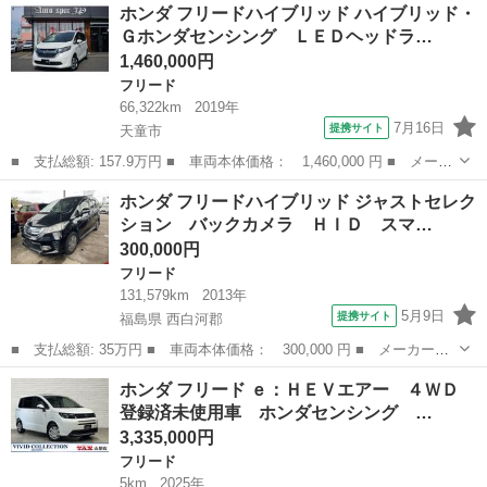
山形
山形市
フリード
ホンダ フリードハイブリッド ハイブリッド・
名： ハイブリッド・Ｇホンダセンシング 純正メモリナビ（フルセ
Ｇホンダセンシング ＬＥＤヘッドラ…
グＴＶ／ｂ...
1,460,000円
フリード
66,322km
2019年
7月16日
提携サイト
天童市
■ 支払総額: 157.9万円 ■ 車両本体価格： 1,460,000 円 ■ メーカ
ー名： ホンダ ■ 車種名： フリードハイブリッド ■ グレード
山形
天童市
フリード
ホンダ フリードハイブリッド ジャストセレク
名： ハイブリッド・Ｇホンダセンシング ＬＥＤヘッドライト両側
ション バックカメラ ＨＩＤ スマ…
パワースラ...
300,000円
フリード
131,579km
2013年
5月9日
提携サイト
福島県 西白河郡
■ 支払総額: 35万円 ■ 車両本体価格： 300,000 円 ■ メーカー
名： ホンダ ■ 車種名： フリードハイブリッド ■ グレード
福島
西白河郡
フリード
ホンダ フリード ｅ：ＨＥＶエアー ４ＷＤ
名： ジャストセレクション バックカメラ ＨＩＤ スマートキ
登録済未使用車 ホンダセンシング …
ー 電動格納ミラー Ｃ...
3,335,000円
フリード
5km
2025年