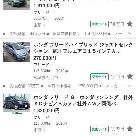
1,911,000円
フリード
56,575km
2020年
7月23日
提携サイト
山形市
■ 支払総額: 198.5万円 ■ 車両本体価格： 1,911,000 円 ■ メーカ
ー名： ホンダ ■ 車種名： フリードハイブリッド ■ グレード
山形
山形市
フリード
ホンダ フリードハイブリッド ジャストセレク
名： ハイブリッド・Ｇホンダセンシング ２ＷＤ ＥＴＣ ナビ
ション 純正フルエアロ１５インチＡ…
バックカメ...
270,000円
フリード
115,300km
2012年
7月11日
提携サイト
宮城県 仙台市
■ 支払総額: 35万円 ■ 車両本体価格： 270,000 円 ■ メーカー
名： ホンダ ■ 車種名： フリードハイブリッド ■ グレード
宮城
仙台市
フリード
ホンダ フリード Ｇ・ホンダセンシング 社外
名： ジャストセレクション 純正フルエアロ１５インチＡＷ／ＳＤ
ＳＤナビ／Ｂカメ／社外ＡＷ／両側パ…
ナビＴＶフルセグバッ...
1,320,000円
フリード
113,000km
2016年
7月22日
提携サイト
米沢市