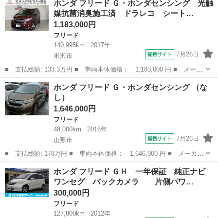
ホンダ フリード Ｇ・ホンダセンシング 光触
センシング いまコレ＋新品・ドライブレコーダー付 光触媒抗菌消
媒抗菌消臭施工済 ドラレコ シート…
臭施工済 ...
1,183,000円
フリード
140,995km
2017年
7月26日
提携サイト
米沢市
■ 支払総額: 133.3万円 ■ 車両本体価格： 1,183,000 円 ■ メーカ
ー名： ホンダ ■ 車種名： フリード ■ グレード名： Ｇ・ホン
山形
米沢市
フリード
ホンダ フリード Ｇ・ホンダセンシング （な
ダセンシング 光触媒抗菌消臭施工済 ドラレコ シートヒーター
し）
ＥＴＣ ...
1,646,000円
フリード
48,000km
2016年
7月26日
提携サイト
山形市
■ 支払総額: 178万円 ■ 車両本体価格： 1,646,000 円 ■ メーカー
名： ホンダ ■ 車種名： フリード ■ グレード名： Ｇ・ホンダ
山形
山形市
フリード
ホンダ フリード ＧＨ 一年保証 純正ナビ
センシング ■ 排気量： 1500cc ■ ドア枚数： 5D ■ ミッシ...
ワンセグ バックカメラ 片側パワ…
300,000円
フリード
127,800km
2012年