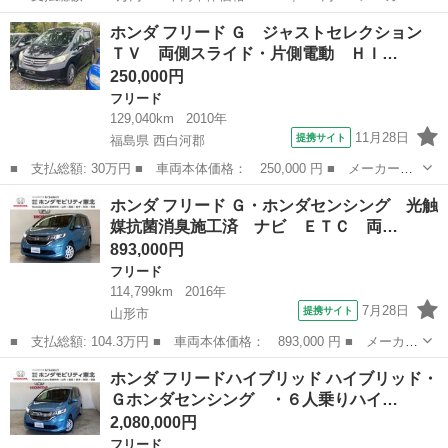
名： ホンダ ■ 車種名： フリードスパイクハイブリッド ■ グレ
山形
山形市
フリード
ホンダ フリード Ｇ ジャストセレクション
ード名： ジャストセレクション クルーズコントロール 両側電動
ＴＶ 両側スライド・片側電動 ＨＩ…
スライドドア...
250,000円
フリード
129,040km
2010年
11月28日
提携サイト
福島県 西白河郡
■ 支払総額: 30万円 ■ 車両本体価格： 250,000 円 ■ メーカー
名： ホンダ ■ 車種名： フリード ■ グレード名： Ｇ ジャス
福島
西白河郡
フリード
ホンダ フリード Ｇ・ホンダセンシング 光触
トセレクション ＴＶ 両側スライド・片側電動 ＨＩＤ キーレス
媒抗菌消臭施工済 ナビ ＥＴＣ 両…
エントリー 電動...
893,000円
フリード
114,799km
2016年
7月28日
提携サイト
山形市
■ 支払総額: 104.3万円 ■ 車両本体価格： 893,000 円 ■ メーカー
名： ホンダ ■ 車種名： フリード ■ グレード名： Ｇ・ホンダ
山形
山形市
フリード
ホンダ フリードハイブリッド ハイブリッド・
センシング 光触媒抗菌消臭施工済 ナビ ＥＴＣ 両電動ドア ア
Ｇホンダセンシング ・６人乗りハイ…
イドルＳ ...
2,080,000円
フリード