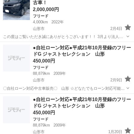
古車！
気量： 150...
2,000,000円
フリード
4,000km
2022年
山形市
2月4日
この度はご覧いただき誠にありがとうございます！！ 3月より法人化
いたします。 自動車販売店の【ウィステリアオート】でございます。
山形
山形市
フリード
走行距離
●自社ローン対応●平成21年10月登録のフリー
よろしくお願いいたします。 開業に先立ちまして、開業キャンペーン
ドG ジャストセレクション 山形
を行う事となりまし...
450,000円
フリード
88,879km
2009年
山形市
2月9日
〇自社ローン対応中古車販売〇 山形 ☆どなたでもローン対応可能
☆ １、勤続年数の短い方や自営業の方 ２、パートを
山形
山形市
フリード
車両
●自社ローン対応●平成21年10月登録のフリー
される主婦の方や派遣社員の方 ３、自己破産等をされた方やローンが
ドG ジャストセレクション 山形
組めない方 ４、他...
450,000円
フリード
88,879km
2009年
山形市
1月20日