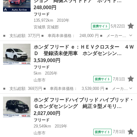
ション 両側スライドドア ホワイト…
ワースライ...
248,000円
フリード
135,972km
2010年
5月22日
提携サイト
宮城県 宮城郡
■ 支払総額: 37万円 ■ 車両本体価格： 248,000 円 ■ メーカー
名： ホンダ ■ 車種名： フリードスパイク ■ グレード名：
宮城
宮城郡
フリード
ホンダ フリード ｅ：ＨＥＶクロスター ４Ｗ
Ｇ ジャストセレクション 両側スライドドア ホワイトレタータイ
Ｄ 登録済未使用車 ホンダセンシン…
ヤ スチールホイル...
3,539,000円
フリード
5km
2026年
7月1日
提携サイト
山形市
■ 支払総額: 369万円 ■ 車両本体価格： 3,539,000 円 ■ メーカー
名： ホンダ ■ 車種名： フリード ■ グレード名： ｅ：ＨＥＶ
山形
山形市
フリード
ホンダ フリードハイブリッド ハイブリッド・
クロスター ４ＷＤ 登録済未使用車 ホンダセンシング マルチビ
Ｇホンダセンシング 純正９型メモリ…
ューカメラ...
2,027,000円
フリード
29,549km
2019年
7月1日
提携サイト
山形市