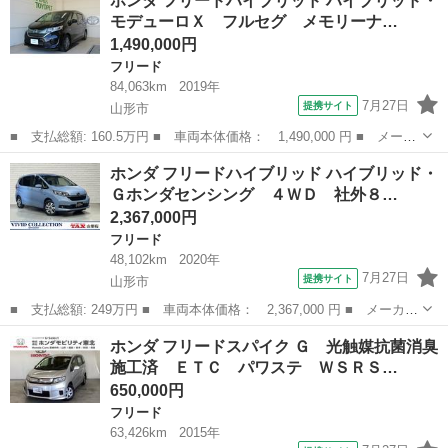
ホンダ フリードハイブリッド ハイブリッド・
トセレクション ４ＷＤ ＰＳ ＰＷ 左側パワースライドドア Ｅ
モデューロＸ フルセグ メモリーナ…
ＴＣ ■ 排気量...
1,490,000円
フリード
84,063km
2019年
7月27日
提携サイト
山形市
■ 支払総額: 160.5万円 ■ 車両本体価格： 1,490,000 円 ■ メーカ
ー名： ホンダ ■ 車種名： フリードハイブリッド ■ グレード
山形
山形市
フリード
ホンダ フリードハイブリッド ハイブリッド・
名： ハイブリッド・モデューロＸ フルセグ メモリーナビ ＤＶ
Ｇホンダセンシング ４ＷＤ 社外８…
Ｄ再生 バ...
2,367,000円
フリード
48,102km
2020年
7月27日
提携サイト
山形市
■ 支払総額: 249万円 ■ 車両本体価格： 2,367,000 円 ■ メーカー
名： ホンダ ■ 車種名： フリードハイブリッド ■ グレード
山形
山形市
フリード
ホンダ フリードスパイク Ｇ 光触媒抗菌消臭
名： ハイブリッド・Ｇホンダセンシング ４ＷＤ 社外８型メモリ
施工済 ＥＴＣ パワステ ＷＳＲＳ…
ーナビ フルセ...
650,000円
フリード
63,426km
2015年