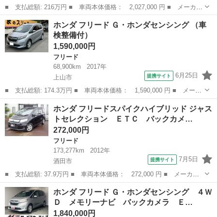
■ 支払総額: 216万円 ■ 車両本体価格： 2,027,000 円 ■ メーカー
名： ホンダ ■ 車種名： フリードハイブリッド ■ グレード
山形
山形市
フリード
ホンダ フリード Ｇ・ホンダセンシング （車
名： ハイブリッド・Ｇホンダセンシング 純正９型メモリーナビ
検整備付）
フルセグ ＤＶ...
1,590,000円
フリード
68,900km
2017年
6月25日
提携サイト
上山市
■ 支払総額: 174.3万円 ■ 車両本体価格： 1,590,000 円 ■ メーカ
ー名： ホンダ ■ 車種名： フリード ■ グレード名： Ｇ・ホン
山形
上山市
フリード
ホンダ フリードスパイクハイブリッド ジャス
ダセンシング ■ 排気量： 1500cc ■ ドア枚数： 5D ■ ミ...
トセレクション ＥＴＣ バックカメ…
272,000円
フリード
173,277km
2012年
7月5日
提携サイト
酒田市
■ 支払総額: 37.9万円 ■ 車両本体価格： 272,000 円 ■ メーカー
名： ホンダ ■ 車種名： フリードスパイクハイブリッド ■ グレ
山形
酒田市
フリード
ホンダ フリード Ｇ・ホンダセンシング ４Ｗ
ード名： ジャストセレクション ＥＴＣ バックカメラ ナビ 両
Ｄ メモリーナビ バックカメラ Ｅ…
側スライド・...
1,840,000円