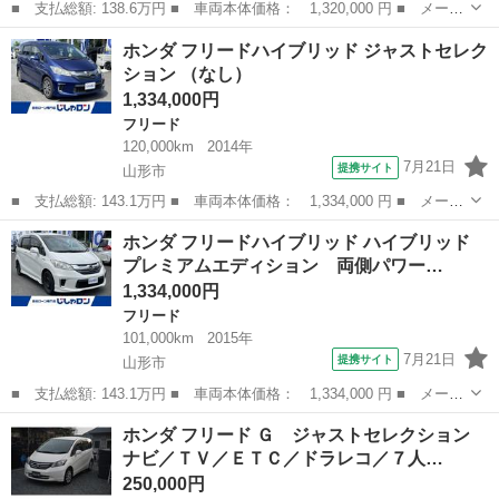
■ 支払総額: 138.6万円 ■ 車両本体価格： 1,320,000 円 ■ メーカ
ー名： ホンダ ■ 車種名： フリード ■ グレード名： Ｇ・ホン
山形
米沢市
フリード
ホンダ フリードハイブリッド ジャストセレク
ダセンシング 社外ＳＤナビ／Ｂカメ／社外ＡＷ／両側パワスラドア
ション （なし）
／純正フ...
1,334,000円
フリード
120,000km
2014年
7月21日
提携サイト
山形市
■ 支払総額: 143.1万円 ■ 車両本体価格： 1,334,000 円 ■ メーカ
ー名： ホンダ ■ 車種名： フリードハイブリッド ■ グレード
山形
山形市
フリード
ホンダ フリードハイブリッド ハイブリッド
名： ジャストセレクション ■ 排気量： 1500cc ■ ドア枚
プレミアムエディション 両側パワー…
数： ...
1,334,000円
フリード
101,000km
2015年
7月21日
提携サイト
山形市
■ 支払総額: 143.1万円 ■ 車両本体価格： 1,334,000 円 ■ メーカ
ー名： ホンダ ■ 車種名： フリードハイブリッド ■ グレード
山形
山形市
フリード
ホンダ フリード Ｇ ジャストセレクション
名： ハイブリッド プレミアムエディション 両側パワースライド
ナビ／ＴＶ／ＥＴＣ／ドラレコ／７人…
ドア／ハー...
250,000円