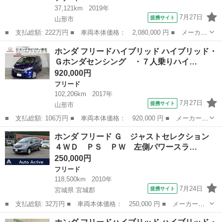
37,121km
2019年
7月27日
提携サイト
山形市
■ 支払総額: 222万円 ■ 車両本体価格： 2,080,000 円 ■ メーカー
名： ホンダ ■ 車種名： フリードハイブリッド ■ グレード
山形
山形市
フリード
ホンダ フリードハイブリッド ハイブリッド・
名： ハイブリッド・Ｇホンダセンシング ・６人乗りハイブリッド
Ｇホンダセンシング ・７人乗りハイ…
車・Ｈｏｎｄａ...
920,000円
フリード
102,206km
2017年
7月27日
提携サイト
山形市
■ 支払総額: 106万円 ■ 車両本体価格： 920,000 円 ■ メーカー
名： ホンダ ■ 車種名： フリードハイブリッド ■ グレード
山形
山形市
フリード
ホンダ フリード Ｇ ジャストセレクション
名： ハイブリッド・Ｇホンダセンシング ・７人乗りハイブリッド
４ＷＤ ＰＳ ＰＷ 左側パワースラ…
車・Ｈｏｎｄａセン...
250,000円
フリード
118,500km
2010年
7月24日
提携サイト
宮城県 宮城郡
■ 支払総額: 32万円 ■ 車両本体価格： 250,000 円 ■ メーカー
名： ホンダ ■ 車種名： フリード ■ グレード名： Ｇ ジャス
宮城
宮城郡
フリード