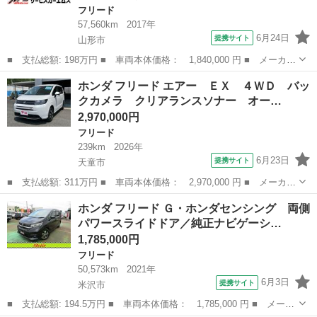
フリード
57,560km
2017年
6月24日
提携サイト
山形市
■ 支払総額: 198万円 ■ 車両本体価格： 1,840,000 円 ■ メーカー
名： ホンダ ■ 車種名： フリード ■ グレード名： Ｇ・ホンダ
山形
山形市
フリード
ホンダ フリード エアー ＥＸ ４ＷＤ バッ
センシング ４ＷＤ メモリーナビ バックカメラ ＥＴＣ 衝突被
クカメラ クリアランスソナー オー…
害軽減ブレ...
2,970,000円
フリード
239km
2026年
6月23日
提携サイト
天童市
■ 支払総額: 311万円 ■ 車両本体価格： 2,970,000 円 ■ メーカー
名： ホンダ ■ 車種名： フリード ■ グレード名： エアー Ｅ
山形
天童市
フリード
ホンダ フリード Ｇ・ホンダセンシング 両側
Ｘ ４ＷＤ バックカメラ クリアランスソナー オートクルーズコ
パワースライドドア／純正ナビゲーシ…
ントロール...
1,785,000円
フリード
50,573km
2021年
6月3日
提携サイト
米沢市
■ 支払総額: 194.5万円 ■ 車両本体価格： 1,785,000 円 ■ メーカ