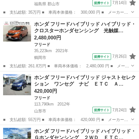
7月14日
提携サイト
福島県 郡山市
■ 支払総額: 35万円 ■ 車両本体価格： 300,000 円 ■ メーカー
名： ホンダ ■ 車種名： フリード ■ グレード名： ＧＨ 一年
福島
郡山市
フリード
ホンダ フリードハイブリッド ハイブリッド・
保証 純正ナビ ワンセグ バックカメラ 片側パワースライドド
クロスターホンダセンシング 光触媒…
ア スマートキー...
2,480,000円
フリード
35,223km
2021年
7月26日
提携サイト
鶴岡市
■ 支払総額: 261.8万円 ■ 車両本体価格： 2,480,000 円 ■ メーカ
ー名： ホンダ ■ 車種名： フリードハイブリッド ■ グレード
山形
鶴岡市
フリード
ホンダ フリードハイブリッド ジャストセレク
名： ハイブリッド・クロスターホンダセンシング 光触媒抗菌消臭
ション ワンセグ ナビ ＥＴＣ Ａ…
施工済 両...
420,000円
フリード
113,790km
2012年
7月24日
提携サイト
山形市
■ 支払総額: 55万円 ■ 車両本体価格： 420,000 円 ■ メーカー
名： ホンダ ■ 車種名： フリードハイブリッド ■ グレード
山形
山形市
フリード
ホンダ フリードハイブリッド ハイブリッド・
名： ジャストセレクション ワンセグ ナビ ＥＴＣ ＡＷ Ｐ
Ｇホンダセンシング ２ＷＤ ＥＴＣ…
Ｓ ＰＷ ＡＢＳ スマ...