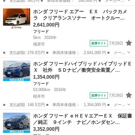
■ 支払総額: 36万円 ■ 車両本体価格： 280,000 円 ■ メーカー
名： ホンダ ■ 車種名： フリードスパイク ■ グレード名：
奈良
奈良市
フリード
ホンダ フリード エアー ＥＸ バックカメ
Ｇ ジャストセレクション ＥＴＣ ナビ ＴＶ バックカメラ 社
ラ クリアランスソナー オートクルー…
外アルミホイール ...
2,641,000円
フリード
5km
2026年
7月29日
提携サイト
橿原市
■ 支払総額: 276.9万円 ■ 車両本体価格： 2,641,000 円 ■ メーカ
ー名： ホンダ ■ 車種名： フリード ■ グレード名： エアー
奈良
橿原市
フリード
ホンダ フリードハイブリッド ハイブリッドＥ
ＥＸ バックカメラ クリアランスソナー オートクルーズコントロ
Ｘ 社外 ＳＤナビ／衝突安全装置／…
ール レ...
1,354,000円
フリード
53,000km
2016年
7月29日
提携サイト
桜井市
■ 支払総額: 146.5万円 ■ 車両本体価格： 1,354,000 円 ■ メーカ
ー名： ホンダ ■ 車種名： フリードハイブリッド ■ グレード
奈良
桜井市
フリード
ホンダ フリード ｅＨＥＶエアーＥＸ 保証書
名： ハイブリッドＥＸ 社外 ＳＤナビ／衝突安全装置／両側電動
／純正 ９インチ ナビ／ホンダセン…
スライドド...
3,352,000円