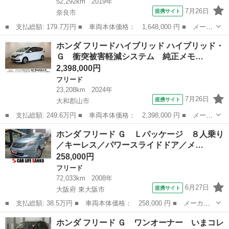
52,292km
2019年
7月26日
提携サイト
奈良市
■ 支払総額: 179.7万円 ■ 車両本体価格： 1,648,000 円 ■ メーカ
ー名： ホンダ ■ 車種名： フリード ■ グレード名： Ｇ・ホン
奈良
奈良市
フリード
ホンダ フリードハイブリッド ハイブリッド・
ダセンシング 純正メモリーナビ ホンダセンシング ＬＥＤヘッド
Ｇ 衝突被害軽減システム 純正メモ…
ライト ...
2,398,000円
フリード
23,208km
2024年
7月26日
提携サイト
大和郡山市
■ 支払総額: 249.6万円 ■ 車両本体価格： 2,398,000 円 ■ メーカ
ー名： ホンダ ■ 車種名： フリードハイブリッド ■ グレード
奈良
大和郡山市
フリード
ホンダ フリード Ｇ Ｌパッケージ ８人乗り
名： ハイブリッド・Ｇ 衝突被害軽減システム 純正メモリーナ
／キーレス／パワースライドドア／メ…
ビ ＶＸＭ－...
258,000円
フリード
72,033km
2008年
6月27日
提携サイト
大阪府 東大阪市
■ 支払総額: 38.5万円 ■ 車両本体価格： 258,000 円 ■ メーカー
名： ホンダ ■ 車種名： フリード ■ グレード名： Ｇ Ｌパッ
大阪
東大阪市
フリード
ホンダ フリード Ｇ ワンオーナー いまコレ
ケージ ８人乗り／キーレス／パワースライドドア／メモリーナビ／