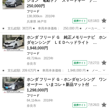
ション 電動ドア スマートキー ナ…
ルセグ ＣＤ...
250,000円
フリード
138,000km
2010年
6月18日
提携サイト
兵庫県 神戸市
■ 支払総額: 38万円 ■ 車両本体価格： 250,000 円 ■ メーカー
名： ホンダ ■ 車種名： フリード ■ グレード名： フレック
兵庫
神戸市
フリード
ホンダ フリード Ｇ 純正メモリーナビ ホン
ス ジャストセレクション 電動ドア スマートキー ナビ フルセ
ダセンシング ＬＥＤヘッドライト …
グＴＶ バックカメ...
1,948,000円
フリード
49,724km
2023年
7月27日
提携サイト
奈良市
■ 支払総額: 209.6万円 ■ 車両本体価格： 1,948,000 円 ■ メーカ
ー名： ホンダ ■ 車種名： フリード ■ グレード名： Ｇ 純正
奈良
奈良市
フリード
ホンダ フリード Ｇ・ホンダセンシング ワン
メモリーナビ ホンダセンシング ＬＥＤヘッドライト ＥＴＣ シ
オーナー いまコレ＋新品マット付 …
ートヒー...
1,298,000円
フリード
84,114km
2018年
7月26日
提携サイト
奈良市