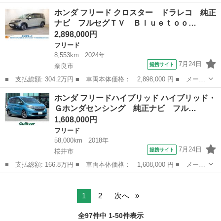
名： ホンダ ■ 車種名： フリード ■ グレード名： フレック
兵庫
明石市
フリード
ホンダ フリード クロスター ドラレコ 純正
ス ジャストセレクション パワースライドドア／キーレス／ラジオ
ナビ フルセグＴＶ Ｂｌｕｅｔｏｏ…
／ＣＤ／エアコ...
2,898,000円
フリード
8,553km
2024年
7月24日
提携サイト
奈良市
■ 支払総額: 304.2万円 ■ 車両本体価格： 2,898,000 円 ■ メーカ
ー名： ホンダ ■ 車種名： フリード ■ グレード名： クロスタ
奈良
奈良市
フリード
ホンダ フリードハイブリッド ハイブリッド・
ー ドラレコ 純正ナビ フルセグＴＶ Ｂｌｕｅｔｏｏｔｈ ＥＴ
Ｇホンダセンシング 純正ナビ フル…
Ｃ バッ...
1,608,000円
フリード
58,000km
2018年
7月24日
提携サイト
桜井市
■ 支払総額: 166.8万円 ■ 車両本体価格： 1,608,000 円 ■ メーカ
ー名： ホンダ ■ 車種名： フリードハイブリッド ■ グレード
奈良
桜井市
フリード
名： ハイブリッド・Ｇホンダセンシング 純正ナビ フルセグＴ
Ｖ 両側パワ...
1
2
次へ
全97件中 1-50件表示