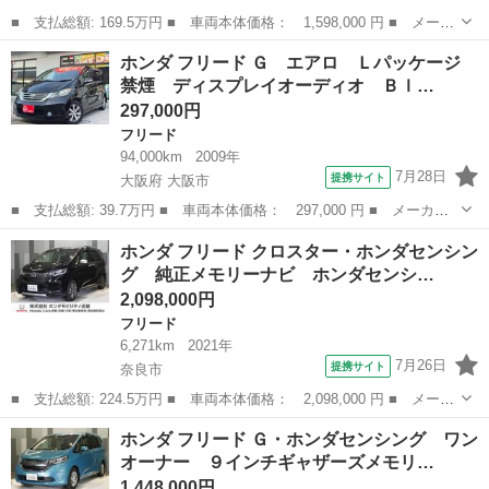
■ 支払総額: 169.5万円 ■ 車両本体価格： 1,598,000 円 ■ メーカ
ー名： ホンダ ■ 車種名： フリードハイブリッド ■ グレード
奈良
橿原市
フリード
ホンダ フリード Ｇ エアロ Ｌパッケージ
名： ハイブリッド・ＥＸ 当社下取 禁煙車 ギャザーズメモリー
禁煙 ディスプレイオーディオ Ｂｌ…
ナビ フル...
297,000円
フリード
94,000km
2009年
7月28日
提携サイト
大阪府 大阪市
■ 支払総額: 39.7万円 ■ 車両本体価格： 297,000 円 ■ メーカー
名： ホンダ ■ 車種名： フリード ■ グレード名： Ｇ エア
大阪
大阪市
フリード
ホンダ フリード クロスター・ホンダセンシン
ロ Ｌパッケージ 禁煙 ディスプレイオーディオ Ｂｌｕｅｔｏｏ
グ 純正メモリーナビ ホンダセンシ…
ｔｈオーディオ...
2,098,000円
フリード
6,271km
2021年
7月26日
提携サイト
奈良市
■ 支払総額: 224.5万円 ■ 車両本体価格： 2,098,000 円 ■ メーカ
ー名： ホンダ ■ 車種名： フリード ■ グレード名： クロスタ
奈良
奈良市
フリード
ホンダ フリード Ｇ・ホンダセンシング ワン
ー・ホンダセンシング 純正メモリーナビ ホンダセンシング ＬＥ
オーナー ９インチギャザーズメモリ…
Ｄヘッド...
1,448,000円