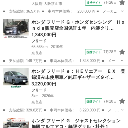
7月26日
提携サイト
大阪府 大阪狭山市
■ 支払総額: 36.5万円 ■ 車両本体価格： 238,000 円 ■ メーカー
名： ホンダ ■ 車種名： フリードスパイク ■ グレード名：
大阪
大阪狭山市
フリード
ホンダ フリード Ｇ・ホンダセンシング Ｈｏ
Ｇ ジャストセレクション １５７４ ■ 排気量： 1500cc ■ ドア
ｎｄａ販売店全国保証１年 内装クリ…
枚数...
1,348,000円
フリード
65,565km
2019年
7月28日
提携サイト
奈良市
■ 支払総額: 149.7万円 ■ 車両本体価格： 1,348,000 円 ■ メーカ
ー名： ホンダ ■ 車種名： フリード ■ グレード名： Ｇ・ホン
奈良
奈良市
フリード
ホンダ フリード ｅ：ＨＥＶエアー ＥＸ 登
ダセンシング Ｈｏｎｄａ販売店全国保証１年 内装クリーニング
録済み未使用車／純正ギャザーズ９イ…
済 純正ナ...
3,220,000円
フリード
3km
2026年
7月28日
提携サイト
奈良市
■ 支払総額: 329.8万円 ■ 車両本体価格： 3,220,000 円 ■ メーカ
ー名： ホンダ ■ 車種名： フリード ■ グレード名： ｅ：ＨＥ
奈良
奈良市
フリード
ホンダ フリード Ｇ ジャストセレクション
Ｖエアー ＥＸ 登録済み未使用車／純正ギャザーズ９インチナビ／
無限フルエアロ・無限グリル・社外１…
バックカ...