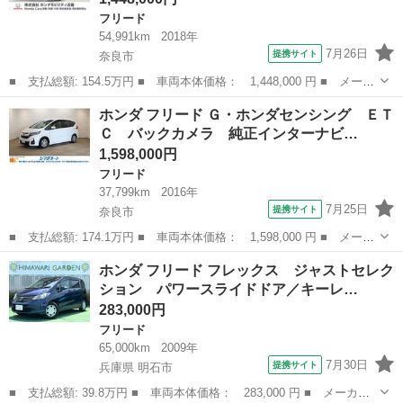
フリード
54,991km
2018年
7月26日
提携サイト
奈良市
■ 支払総額: 154.5万円 ■ 車両本体価格： 1,448,000 円 ■ メーカ
ー名： ホンダ ■ 車種名： フリード ■ グレード名： Ｇ・ホン
奈良
奈良市
フリード
ホンダ フリード Ｇ・ホンダセンシング ＥＴ
ダセンシング ワンオーナー ９インチギャザーズメモリーナビ フ
Ｃ バックカメラ 純正インターナビ…
ルセグ ...
1,598,000円
フリード
37,799km
2016年
7月25日
提携サイト
奈良市
■ 支払総額: 174.1万円 ■ 車両本体価格： 1,598,000 円 ■ メーカ
ー名： ホンダ ■ 車種名： フリード ■ グレード名： Ｇ・ホン
奈良
奈良市
フリード
ホンダ フリード フレックス ジャストセレク
ダセンシング ＥＴＣ バックカメラ 純正インターナビ フルセグ
ション パワースライドドア／キーレ…
ＴＶ ク...
283,000円
フリード
65,000km
2009年
7月30日
提携サイト
兵庫県 明石市
■ 支払総額: 39.8万円 ■ 車両本体価格： 283,000 円 ■ メーカー