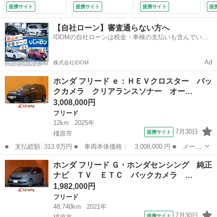
ンアシスト 衝突被
アランスソナー オ
ト 衝突被害軽減シ
提携サイト
提携サイト
提携サイト
提
害軽減システム 両
ートクルーズコント
ステム 両側電動ス
側電動スライドド
ロール レーンアシ
ライドドア オート
【自社ローン】審査通らない方へ
ア オートライト
スト 衝突被害軽減
ライト ＬＥＤヘッ
IDOMの自社ローンは税金・車検の支払いも含んでいる
ＬＥＤヘッドラン
システム 両側電動
ドランプ スマート
ので毎月の支払額は一定
プ スマートキー
スライドドア スマ
キー 電動格納ミラ
電動格納ミラー シ
ートキー アルミホ
ー シートヒーター
Ad
株式会社IDOM
ートヒーター （検
イール （検10.3）
（検11.4）
10.12）
ホンダ フリード ｅ：ＨＥＶクロスター バッ
クカメラ クリアランスソナー オー…
3,008,000円
フリード
12km
2025年
7月30日
提携サイト
橿原市
■ 支払総額: 313.9万円 ■ 車両本体価格： 3,008,000 円 ■ メーカ
ー名： ホンダ ■ 車種名： フリード ■ グレード名： ｅ：ＨＥ
奈良
橿原市
フリード
ホンダ フリード Ｇ・ホンダセンシング 純正
Ｖクロスター バックカメラ クリアランスソナー オートクルーズ
ナビ ＴＶ ＥＴＣ バックカメラ …
コントロ...
1,982,000円
フリード
48,740km
2021年
7月30日
提携サイト