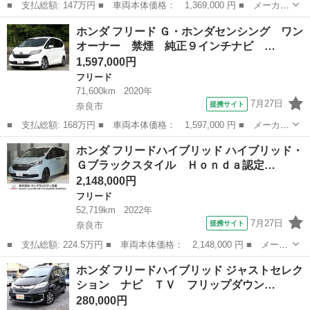
■ 支払総額: 147万円 ■ 車両本体価格： 1,369,000 円 ■ メーカー
名： ホンダ ■ 車種名： フリード ■ グレード名： Ｇ・ホンダ
奈良
奈良市
フリード
ホンダ フリード Ｇ・ホンダセンシング ワン
センシング 車検整備付 純正９インチナビ ホンダセンシング レ
オーナー 禁煙 純正９インチナビ …
ーダークル...
1,597,000円
フリード
71,600km
2020年
7月27日
提携サイト
奈良市
■ 支払総額: 168万円 ■ 車両本体価格： 1,597,000 円 ■ メーカー
名： ホンダ ■ 車種名： フリード ■ グレード名： Ｇ・ホンダ
奈良
奈良市
フリード
ホンダ フリードハイブリッド ハイブリッド・
センシング ワンオーナー 禁煙 純正９インチナビ 両側パワース
Ｇブラックスタイル Ｈｏｎｄａ認定…
ライドドア...
2,148,000円
フリード
52,719km
2022年
7月27日
提携サイト
奈良市
■ 支払総額: 224.5万円 ■ 車両本体価格： 2,148,000 円 ■ メーカ
ー名： ホンダ ■ 車種名： フリードハイブリッド ■ グレード
奈良
奈良市
フリード
ホンダ フリードハイブリッド ジャストセレク
名： ハイブリッド・Ｇブラックスタイル Ｈｏｎｄａ認定中古車
ション ナビ ＴＶ フリップダウン…
修復歴なし...
280,000円