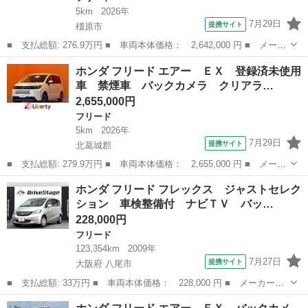
5km
2026年
7月29日
提携サイト
橿原市
■ 支払総額: 276.9万円 ■ 車両本体価格： 2,642,000 円 ■ メーカ
ー名： ホンダ ■ 車種名： フリード ■ グレード名： エアー
奈良
橿原市
フリード
ホンダ フリード エアー ＥＸ 登録済未使用
ＥＸ 両側電動スライドドア クリアランスソナー オートクルーズ
車 禁煙車 バックカメラ クリアラ…
コントロ...
2,655,000円
フリード
5km
2026年
7月29日
提携サイト
北葛城郡
■ 支払総額: 279.9万円 ■ 車両本体価格： 2,655,000 円 ■ メーカ
ー名： ホンダ ■ 車種名： フリード ■ グレード名： エアー
奈良
北葛城郡
フリード
ホンダ フリード フレックス ジャストセレク
ＥＸ 登録済未使用車 禁煙車 バックカメラ クリアランスソナ
ション 車検整備付 ナビＴＶ バッ…
ー オート...
228,000円
フリード
123,354km
2009年
7月27日
提携サイト
大阪府 八尾市
■ 支払総額: 33万円 ■ 車両本体価格： 228,000 円 ■ メーカー
名： ホンダ ■ 車種名： フリード ■ グレード名： フレック
大阪
八尾市
フリード