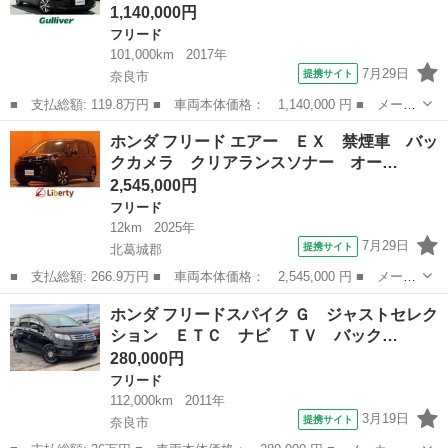
1,140,000円
フリード
101,000km
2017年
7月29日
提携サイト
奈良市
■ 支払総額: 119.8万円 ■ 車両本体価格： 1,140,000 円 ■ メーカ
ー名： ホンダ ■ 車種名： フリードハイブリッド ■ グレード
奈良
奈良市
フリード
ホンダ フリード エアー ＥＸ 禁煙車 バッ
名： ハイブリッド・Ｇホンダセンシング ／純正ナビ・Ｇａｔｈｅ
クカメラ クリアランスソナー オー…
ｒｓ・ＶＸ...
2,545,000円
フリード
12km
2025年
7月29日
提携サイト
北葛城郡
■ 支払総額: 266.9万円 ■ 車両本体価格： 2,545,000 円 ■ メーカ
ー名： ホンダ ■ 車種名： フリード ■ グレード名： エアー
奈良
北葛城郡
フリード
ホンダ フリードスパイク Ｇ ジャストセレク
ＥＸ 禁煙車 バックカメラ クリアランスソナー オートクルーズ
ション ＥＴＣ ナビ ＴＶ バック…
コントロ...
280,000円
フリード
112,000km
2011年
3月19日
提携サイト
奈良市