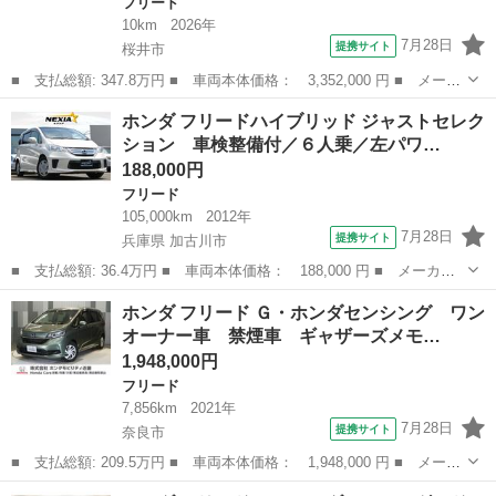
フリード
10km
2026年
7月28日
提携サイト
桜井市
■ 支払総額: 347.8万円 ■ 車両本体価格： 3,352,000 円 ■ メーカ
ー名： ホンダ ■ 車種名： フリード ■ グレード名： ｅＨＥＶ
奈良
桜井市
フリード
ホンダ フリードハイブリッド ジャストセレク
エアーＥＸ 保証書／純正 ９インチ ナビ／ホンダセンシング／両
ション 車検整備付／６人乗／左パワ…
側電動ス...
188,000円
フリード
105,000km
2012年
7月28日
提携サイト
兵庫県 加古川市
■ 支払総額: 36.4万円 ■ 車両本体価格： 188,000 円 ■ メーカー
名： ホンダ ■ 車種名： フリードハイブリッド ■ グレード
兵庫
加古川市
フリード
ホンダ フリード Ｇ・ホンダセンシング ワン
名： ジャストセレクション 車検整備付／６人乗／左パワースライ
オーナー車 禁煙車 ギャザーズメモ…
ド／ナビ／ＴＶ／...
1,948,000円
フリード
7,856km
2021年
7月28日
提携サイト
奈良市
■ 支払総額: 209.5万円 ■ 車両本体価格： 1,948,000 円 ■ メーカ
ー名： ホンダ ■ 車種名： フリード ■ グレード名： Ｇ・ホン
奈良
奈良市
フリード