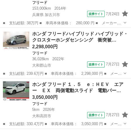
フリード
153,000km
2014年
7月24日
提携サイト
兵庫県 加古川市
■ 支払総額: 38万円 ■ 車両本体価格： 280,000 円 ■ メーカー
名： ホンダ ■ 車種名： フリードハイブリッド ■ グレード
兵庫
加古川市
フリード
ホンダ フリードハイブリッド ハイブリッド・
名： ジャストセレクション ナビ ＴＶ フリップダウンモニタ
クロスターホンダセンシング 衝突被…
ー Ｂｌｕｅｔｏｏｔｈ...
2,298,000円
フリード
36,028km
2022年
7月27日
提携サイト
大和郡山市
■ 支払総額: 239.6万円 ■ 車両本体価格： 2,298,000 円 ■ メーカ
ー名： ホンダ ■ 車種名： フリードハイブリッド ■ グレード
奈良
大和郡山市
フリード
ホンダ フリード １．５ ｅ：ＨＥＶ エア
名： ハイブリッド・クロスターホンダセンシング 衝突被害軽減シ
ー ＥＸ 両側電動スライド 電動パー…
ステム 純...
3,050,000円
フリード
5km
2026年
7月27日
提携サイト
大和高田市
■ 支払総額: 330.4万円 ■ 車両本体価格： 3,050,000 円 ■ メーカ
ー名： ホンダ ■ 車種名： フリード ■ グレード名： １．５