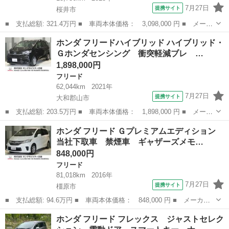
7月27日
提携サイト
桜井市
■ 支払総額: 321.4万円 ■ 車両本体価格： 3,098,000 円 ■ メーカ
ー名： ホンダ ■ 車種名： フリード ■ グレード名： ｅ：ＨＥ
奈良
桜井市
フリード
ホンダ フリードハイブリッド ハイブリッド・
ＶエアーＥＸ 純正ナビマルチビューカメラヒートシーター全周囲カ
Ｇホンダセンシング 衝突軽減ブレ …
メラボタ...
1,898,000円
フリード
62,044km
2021年
7月27日
提携サイト
大和郡山市
■ 支払総額: 203.5万円 ■ 車両本体価格： 1,898,000 円 ■ メーカ
ー名： ホンダ ■ 車種名： フリードハイブリッド ■ グレード
奈良
大和郡山市
フリード
ホンダ フリード Ｇプレミアムエディション
名： ハイブリッド・Ｇホンダセンシング 衝突軽減ブレ アダクテ
当社下取車 禁煙車 ギャザーズメモ…
ィブクルー...
848,000円
フリード
81,018km
2016年
7月27日
提携サイト
橿原市
■ 支払総額: 94.6万円 ■ 車両本体価格： 848,000 円 ■ メーカー
名： ホンダ ■ 車種名： フリード ■ グレード名： Ｇプレミア
奈良
橿原市
フリード
ホンダ フリード フレックス ジャストセレク
ムエディション 当社下取車 禁煙車 ギャザーズメモリーナビ フ