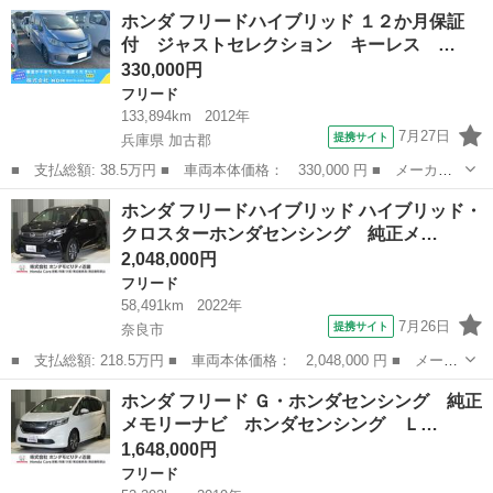
名： ホンダ ■ 車種名： フリードハイブリッド ■ グレード
奈良
奈良市
フリード
ホンダ フリードハイブリッド １２か月保証
名： ハイブリッド・Ｇホンダセンシング ワンオーナー 禁煙車
付 ジャストセレクション キーレス …
いまコレ＋新品...
330,000円
フリード
133,894km
2012年
7月27日
提携サイト
兵庫県 加古郡
■ 支払総額: 38.5万円 ■ 車両本体価格： 330,000 円 ■ メーカー
名： ホンダ ■ 車種名： フリードハイブリッド ■ グレード
兵庫
加古郡
フリード
ホンダ フリードハイブリッド ハイブリッド・
名： １２か月保証付 ジャストセレクション キーレス スマート
クロスターホンダセンシング 純正メ…
キー プッシュス...
2,048,000円
フリード
58,491km
2022年
7月26日
提携サイト
奈良市
■ 支払総額: 218.5万円 ■ 車両本体価格： 2,048,000 円 ■ メーカ
ー名： ホンダ ■ 車種名： フリードハイブリッド ■ グレード
奈良
奈良市
フリード
ホンダ フリード Ｇ・ホンダセンシング 純正
名： ハイブリッド・クロスターホンダセンシング 純正メモリーナ
メモリーナビ ホンダセンシング Ｌ…
ビ ホンダ...
1,648,000円
フリード