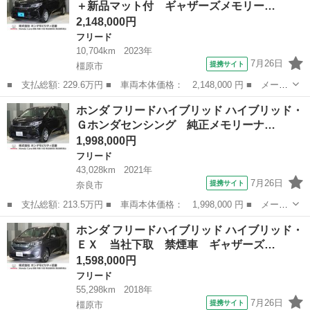
＋新品マット付 ギャザーズメモリー…
ワンセグＴＶ...
2,148,000円
フリード
10,704km
2023年
7月26日
提携サイト
橿原市
■ 支払総額: 229.6万円 ■ 車両本体価格： 2,148,000 円 ■ メーカ
ー名： ホンダ ■ 車種名： フリード ■ グレード名： Ｇ ワン
奈良
橿原市
フリード
ホンダ フリードハイブリッド ハイブリッド・
オーナー いまコレ＋新品マット付 ギャザーズメモリーナビ Ｃ
Ｇホンダセンシング 純正メモリーナ…
Ｄ ホンダ...
1,998,000円
フリード
43,028km
2021年
7月26日
提携サイト
奈良市
■ 支払総額: 213.5万円 ■ 車両本体価格： 1,998,000 円 ■ メーカ
ー名： ホンダ ■ 車種名： フリードハイブリッド ■ グレード
奈良
奈良市
フリード
ホンダ フリードハイブリッド ハイブリッド・
名： ハイブリッド・Ｇホンダセンシング 純正メモリーナビ ホン
ＥＸ 当社下取 禁煙車 ギャザーズ…
ダセンシン...
1,598,000円
フリード
55,298km
2018年
7月26日
提携サイト
橿原市