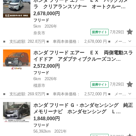
ホンダ フリード エアー ＥＸ バックカメ
ス ジャストセレクション 車検整備付 ナビＴＶ バックカメラ
ラ クリアランスソナー オートクルー…
ＥＴＣ キーレス ...
2,678,000円
フリード
5km
2026年
7月29日
提携サイト
奈良市
■ 支払総額: 282.8万円 ■ 車両本体価格： 2,678,000 円 ■ メーカ
ー名： ホンダ ■ 車種名： フリード ■ グレード名： エアー
奈良
奈良市
フリード
ホンダ フリード エアー ＥＸ 両側電動スラ
ＥＸ バックカメラ クリアランスソナー オートクルーズコントロ
イドドア アダプティブクルーズコン…
ール レ...
2,572,000円
フリード
6km
2026年
7月29日
提携サイト
橿原市
■ 支払総額: 269.9万円 ■ 車両本体価格： 2,572,000 円 ■ メーカ
ー名： ホンダ ■ 車種名： フリード ■ グレード名： エアー
奈良
橿原市
フリード
ホンダ フリード Ｇ・ホンダセンシング 純正
ＥＸ 両側電動スライドドア アダプティブクルーズコントロール
メモリーナビ ホンダセンシング Ｌ…
クリアラ...
1,848,000円
フリード
56,392km
2021年