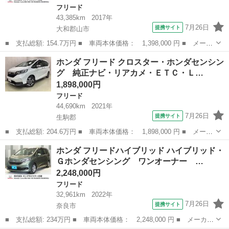
フリード
43,385km
2017年
7月26日
提携サイト
大和郡山市
■ 支払総額: 154.7万円 ■ 車両本体価格： 1,398,000 円 ■ メーカ
ー名： ホンダ ■ 車種名： フリード ■ グレード名： Ｇ・ホン
奈良
大和郡山市
フリード
ホンダ フリード クロスター・ホンダセンシン
ダセンシング 純正メモリーナビ フルセグ ＤＶＤ Ｂｌｕｅｔｏ
グ 純正ナビ・リアカメ・ＥＴＣ・Ｌ…
ｏｔｈ接...
1,898,000円
フリード
44,690km
2021年
7月26日
提携サイト
生駒郡
■ 支払総額: 204.6万円 ■ 車両本体価格： 1,898,000 円 ■ メーカ
ー名： ホンダ ■ 車種名： フリード ■ グレード名： クロスタ
奈良
生駒郡
フリード
ホンダ フリードハイブリッド ハイブリッド・
ー・ホンダセンシング 純正ナビ・リアカメ・ＥＴＣ・ＬＥＤヘッド
Ｇホンダセンシング ワンオーナー …
ライト・...
2,248,000円
フリード
32,961km
2022年
7月26日
提携サイト
奈良市
■ 支払総額: 234万円 ■ 車両本体価格： 2,248,000 円 ■ メーカー