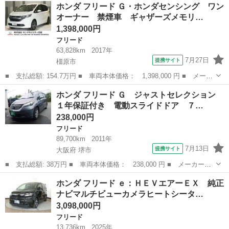
奈良
大和高田市
フリード
ホンダ フリード Ｇ・ホンダセンシング ワン
ｅ：ＨＥＶ エアー ＥＸ 両側電動スライド 電動パーキング ■
オーナー 禁煙車 ギャザーズメモリ…
排気量...
1,398,000円
フリード
63,828km
2017年
7月27日
提携サイト
橿原市
■ 支払総額: 154.7万円 ■ 車両本体価格： 1,398,000 円 ■ メーカ
ー名： ホンダ ■ 車種名： フリード ■ グレード名： Ｇ・ホン
奈良
橿原市
フリード
ホンダ フリード Ｇ ジャストセレクション
ダセンシング ワンオーナー 禁煙車 ギャザーズメモリーナビ フ
１年保証付き 電動スライドドア ７…
ルセグ ...
238,000円
フリード
89,700km
2011年
7月13日
提携サイト
大阪府 堺市
■ 支払総額: 38万円 ■ 車両本体価格： 238,000 円 ■ メーカー
名： ホンダ ■ 車種名： フリード ■ グレード名： Ｇ ジャス
大阪
堺市
フリード
ホンダ フリード ｅ：ＨＥＶエアーＥＸ 純正
トセレクション １年保証付き 電動スライドドア ７人乗り ＨＤ
ナビマルチビューカメラヒートシータ…
Ｄナビ 地デジＴ...
3,098,000円
フリード
13,736km
2025年