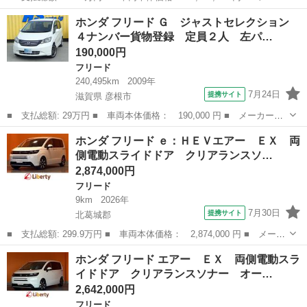
ー名： ホンダ ■ 車種名： フリード ■ グレード名： エアー
奈良
北葛城郡
フリード
ホンダ フリード Ｇ ジャストセレクション
ＥＸ 両側電動スライドドア クリアランスソナー オートクルーズ
４ナンバー貨物登録 定員２人 左パ…
コントロ...
190,000円
フリード
240,495km
2009年
7月24日
提携サイト
滋賀県 彦根市
■ 支払総額: 29万円 ■ 車両本体価格： 190,000 円 ■ メーカー
名： ホンダ ■ 車種名： フリード ■ グレード名： Ｇ ジャス
滋賀
彦根市
フリード
ホンダ フリード ｅ：ＨＥＶエアー ＥＸ 両
トセレクション ４ナンバー貨物登録 定員２人 左パワースライド
側電動スライドドア クリアランスソ…
ドア 純正ナビ ...
2,874,000円
フリード
9km
2026年
7月30日
提携サイト
北葛城郡
■ 支払総額: 299.9万円 ■ 車両本体価格： 2,874,000 円 ■ メーカ
ー名： ホンダ ■ 車種名： フリード ■ グレード名： ｅ：ＨＥ
奈良
北葛城郡
フリード
ホンダ フリード エアー ＥＸ 両側電動スラ
Ｖエアー ＥＸ 両側電動スライドドア クリアランスソナー オー
イドドア クリアランスソナー オー…
トクルー...
2,642,000円
フリード