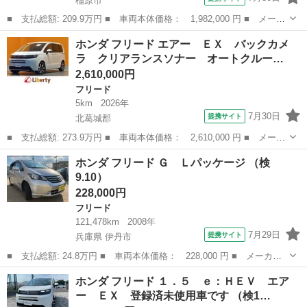
橿原市
■ 支払総額: 209.9万円 ■ 車両本体価格： 1,982,000 円 ■ メーカ
ー名： ホンダ ■ 車種名： フリード ■ グレード名： Ｇ・ホン
奈良
橿原市
フリード
ホンダ フリード エアー ＥＸ バックカメ
ダセンシング 純正ナビ ＴＶ ＥＴＣ バックカメラ フリップダ
ラ クリアランスソナー オートクルー…
ウンモニ...
2,610,000円
フリード
5km
2026年
7月30日
提携サイト
北葛城郡
■ 支払総額: 273.9万円 ■ 車両本体価格： 2,610,000 円 ■ メーカ
ー名： ホンダ ■ 車種名： フリード ■ グレード名： エアー
奈良
北葛城郡
フリード
ホンダ フリード Ｇ Ｌパッケージ （検
ＥＸ バックカメラ クリアランスソナー オートクルーズコントロ
9.10）
ール レ...
228,000円
フリード
121,478km
2008年
7月29日
提携サイト
兵庫県 伊丹市
■ 支払総額: 24.8万円 ■ 車両本体価格： 228,000 円 ■ メーカー
名： ホンダ ■ 車種名： フリード ■ グレード名： Ｇ Ｌパッ
兵庫
伊丹市
フリード
ホンダ フリード １．５ ｅ：ＨＥＶ エア
ケージ ■ 排気量： 1500cc ■ ドア枚数： 5D ■ ミッション：...
ー ＥＸ 登録済未使用車です （検1…