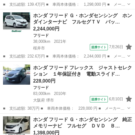
■ 支払総額: 139.4万円 ■ 車両本体価格： 1,298,000 円 ■ メーカ
ー名： ホンダ ■ 車種名： フリード ■ グレード名： Ｇ・ホン
奈良
奈良市
フリード
ホンダ フリード Ｇ・ホンダセンシング ホン
ダセンシング ワンオーナー いまコレ＋新品マット付 禁煙車 ギ
ダインターナビ フルセグＴＶ バッ…
ャザーズ...
2,244,000円
フリード
38,000km
2021年
7月26日
提携サイト
桜井市
■ 支払総額: 232.6万円 ■ 車両本体価格： 2,244,000 円 ■ メーカ
ー名： ホンダ ■ 車種名： フリード ■ グレード名： Ｇ・ホン
奈良
桜井市
フリード
ホンダ フリード フレックス ジャストセレク
ダセンシング ホンダインターナビ フルセグＴＶ バックカメラ
ション １年保証付き 電動スライド…
両側パワ...
228,000円
フリード
83,000km
2010年
6月10日
提携サイト
大阪府 堺市
■ 支払総額: 38万円 ■ 車両本体価格： 228,000 円 ■ メーカー
名： ホンダ ■ 車種名： フリード ■ グレード名： フレック
大阪
堺市
フリード
ホンダ フリード Ｇ・ホンダセンシング 純正
ス ジャストセレクション １年保証付き 電動スライドドア 地デ
メモリーナビ フルセグ ＤＶＤ Ｂ…
ジＴＶ ナビ ＵＳ...
1,398,000円