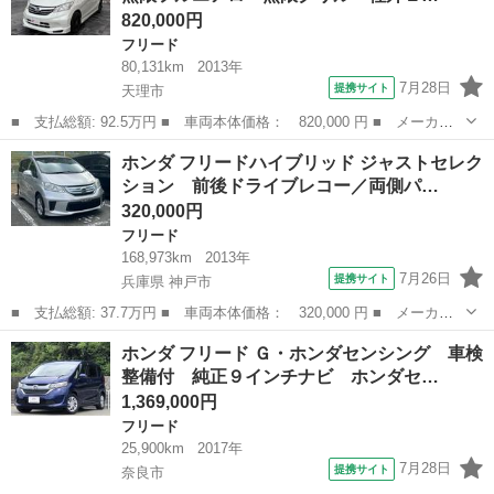
820,000円
フリード
80,131km
2013年
7月28日
提携サイト
天理市
■ 支払総額: 92.5万円 ■ 車両本体価格： 820,000 円 ■ メーカー
名： ホンダ ■ 車種名： フリード ■ グレード名： Ｇ ジャス
奈良
天理市
フリード
ホンダ フリードハイブリッド ジャストセレク
トセレクション 無限フルエアロ・無限グリル・社外１６インチアル
ション 前後ドライブレコー／両側パ…
ミ・社外ナビ...
320,000円
フリード
168,973km
2013年
7月26日
提携サイト
兵庫県 神戸市
■ 支払総額: 37.7万円 ■ 車両本体価格： 320,000 円 ■ メーカー
名： ホンダ ■ 車種名： フリードハイブリッド ■ グレード
兵庫
神戸市
フリード
ホンダ フリード Ｇ・ホンダセンシング 車検
名： ジャストセレクション 前後ドライブレコー／両側パワースラ
整備付 純正９インチナビ ホンダセ…
イド／禁煙車／ブ...
1,369,000円
フリード
25,900km
2017年
7月28日
提携サイト
奈良市