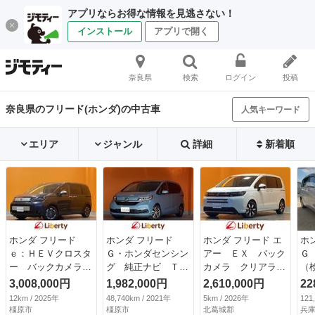
アプリならお得な情報を見逃さない！
インストール
アプリで開く
奈良県
検索
ログイン
投稿
奈良県のフリード(ホンダ)の中古車
人気キーワード
エリア
ジャンル
詳細
新着順
ホンダ フリード
ホンダ フリード
ホンダ フリード エ
ホ
ｅ：ＨＥＶクロスタ
Ｇ・ホンダセンシン
アー ＥＸ バック
Ｇ
ー バックカメラ
グ 純正ナビ Ｔ
カメラ クリアラン
（検
クリアランスソナ
Ｖ ＥＴＣ バック
スソナー オートク
3,008,000円
1,982,000円
2,610,000円
22
ー オートクルーズ
カメラ フリップダ
ルーズコントロー
12km / 2025年
48,740km / 2021年
5km / 2026年
121
コントロール レー
ウンモニター クリ
ル レーンアシス
橿原市
橿原市
北葛城郡
兵庫