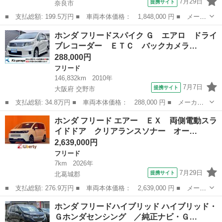
7月29日
提携サイト
奈良市
■ 支払総額: 199.5万円 ■ 車両本体価格： 1,848,000 円 ■ メーカ
ー名： ホンダ ■ 車種名： フリード ■ グレード名： Ｇ・ホン
奈良
奈良市
フリード
ホンダ フリードスパイク Ｇ エアロ ドライ
ダセンシング 純正メモリーナビ ホンダセンシング ＬＥＤヘッド
ブレコーダー ＥＴＣ バックカメラ…
ライト ...
288,000円
フリード
146,832km
2010年
7月7日
提携サイト
大阪府 交野市
■ 支払総額: 34.8万円 ■ 車両本体価格： 288,000 円 ■ メーカー
名： ホンダ ■ 車種名： フリードスパイク ■ グレード名：
大阪
交野市
フリード
ホンダ フリード エアー ＥＸ 両側電動スラ
Ｇ エアロ ドライブレコーダー ＥＴＣ バックカメラ ナビ Ｔ
イドドア クリアランスソナー オー…
Ｖ 両側スライ...
2,639,000円
フリード
7km
2026年
7月29日
提携サイト
北葛城郡
■ 支払総額: 276.9万円 ■ 車両本体価格： 2,639,000 円 ■ メーカ
ー名： ホンダ ■ 車種名： フリード ■ グレード名： エアー
奈良
北葛城郡
フリード
ホンダ フリードハイブリッド ハイブリッド・
ＥＸ 両側電動スライドドア クリアランスソナー オートクルーズ
Ｇホンダセンシング ／純正ナビ・Ｇ…
コントロ...