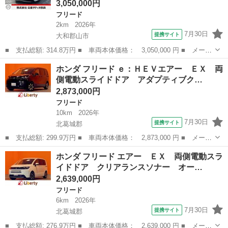
3,050,000円
フリード
2km
2026年
7月30日
提携サイト
大和郡山市
■ 支払総額: 314.8万円 ■ 車両本体価格： 3,050,000 円 ■ メーカ
ー名： ホンダ ■ 車種名： フリード ■ グレード名： １．５
奈良
大和郡山市
フリード
ホンダ フリード ｅ：ＨＥＶエアー ＥＸ 両
ｅ：ＨＥＶ エアー ＥＸ 登録済未使用車です ■ 排気量：
側電動スライドドア アダプティブク…
1500c...
2,873,000円
フリード
10km
2026年
7月30日
提携サイト
北葛城郡
■ 支払総額: 299.9万円 ■ 車両本体価格： 2,873,000 円 ■ メーカ
ー名： ホンダ ■ 車種名： フリード ■ グレード名： ｅ：ＨＥ
奈良
北葛城郡
フリード
ホンダ フリード エアー ＥＸ 両側電動スラ
Ｖエアー ＥＸ 両側電動スライドドア アダプティブクルーズコン
イドドア クリアランスソナー オー…
トロール...
2,639,000円
フリード
6km
2026年
7月30日
提携サイト
北葛城郡
■ 支払総額: 276.9万円 ■ 車両本体価格： 2,639,000 円 ■ メーカ