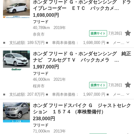
ホンダ フリード Ｇ・ホンダセンシング ドラ
ダセンシング ワンオーナー車 禁煙車 ギャザーズメモリーナビ
イブレコーダー ＥＴＣ バックカメ…
フルセグ...
1,698,000円
フリード
40,789km
2019年
7月28日
提携サイト
奈良市
■ 支払総額: 189.5万円 ■ 車両本体価格： 1,698,000 円 ■ メーカ
ー名： ホンダ ■ 車種名： フリード ■ グレード名： Ｇ・ホン
奈良
奈良市
フリード
ホンダ フリード Ｇ・ホンダセンシング 純正
ダセンシング ドライブレコーダー ＥＴＣ バックカメラ ナビ
ナビ フルセグＴＶ バックカメラ …
ＴＶ ク...
1,997,000円
フリード
46,000km
2021年
7月28日
提携サイト
桜井市
■ 支払総額: 207.8万円 ■ 車両本体価格： 1,997,000 円 ■ メーカ
ー名： ホンダ ■ 車種名： フリード ■ グレード名： Ｇ・ホン
奈良
桜井市
フリード
ホンダ フリードスパイク Ｇ ジャストセレク
ダセンシング 純正ナビ フルセグＴＶ バックカメラ Ｃパッケー
ション １５７４ （車検整備付）
ジ ＥＴ...
238,000円
フリード
71,000km
2013年