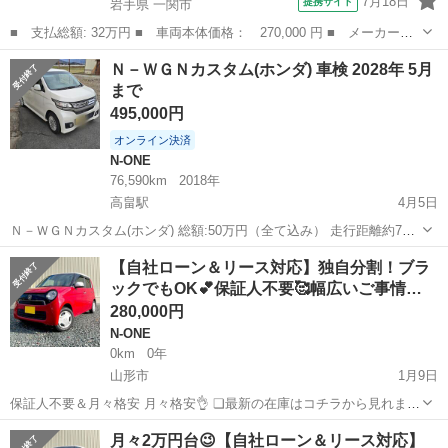
7月18日
提携サイト
岩手県 一関市
■ 支払総額: 32万円 ■ 車両本体価格： 270,000 円 ■ メーカー
名： ホンダ ■ 車種名： Ｎ－ＯＮＥ ■ グレード名： Ｇ・Ｌパ
岩手
一関市
N-ONE
Ｎ－ＷＧＮカスタム(ホンダ) 車検 2028年 5月
ッケージ ■ 排気量： 660cc ■ ドア枚数： 5D ■ ミッション：
まで
C...
495,000円
オンライン決済
N-ONE
76,590km
2018年
高畠駅
4月5日
Ｎ－ＷＧＮカスタム(ホンダ) 総額:50万円（全て込み） 走行距離約7万
km、2028年5月まで。 現状不具合なし、状態良好です。すぐ乗れま
山形
東置賜郡
高畠駅
N-ONE
走行距離
【自社ローン＆リース対応】独自分割！ブラ
す。 現車確認歓迎です。 名義変更は購入者様でお願いします。 早め
ックでもOK💕保証人不要🥰幅広いご事情…
に取引できる方優先...
280,000円
N-ONE
0km
0年
山形市
1月9日
保証人不要＆月々格安 月々格安👌 ❏最新の在庫はコチラから見れます
↓ https://ristaoshuiwate.wixsite.com/my-site ❏月額のご質問・予算の
山形
山形市
N-ONE
エンジン
月々2万円台😉【自社ローン＆リース対応】
ご相談は コチラからできます...