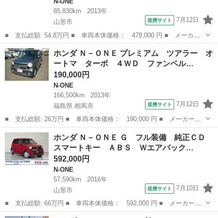
N-ONE
85,830km
2013年
7月12日
提携サイト
山形市
■ 支払総額: 54.8万円 ■ 車両本体価格： 478,000 円 ■ メーカー
名： ホンダ ■ 車種名： Ｎ－ＯＮＥ ■ グレード名： プレミア
山形
山形市
N-ONE
ホンダ Ｎ－ＯＮＥ プレミアム ツアラー オ
ム・Ｌパッケージ 修復歴無 純正ＣＤオーディオ バックカメラ
ートマ ターボ ４ＷＤ ファンベル…
ＥＴＣ プッ...
190,000円
N-ONE
166,500km
2013年
7月12日
提携サイト
福島県 相馬市
■ 支払総額: 26万円 ■ 車両本体価格： 190,000 円 ■ メーカー
名： ホンダ ■ 車種名： Ｎ－ＯＮＥ ■ グレード名： プレミア
福島
相馬市
N-ONE
ホンダ Ｎ－ＯＮＥ Ｇ フル装備 純正ＣＤ
ム ツアラー オートマ ターボ ４ＷＤ ファンベルト・ＣＶＴフ
スマートキー ＡＢＳ Ｗエアバック…
ルード交換済み ...
592,000円
N-ONE
57,590km
2016年
7月10日
提携サイト
山形市
■ 支払総額: 66万円 ■ 車両本体価格： 592,000 円 ■ メーカー
名： ホンダ ■ 車種名： Ｎ－ＯＮＥ ■ グレード名： Ｇ フル
山形
山形市
N-ONE