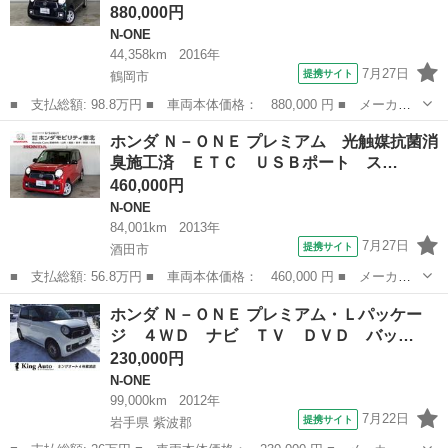
880,000円
N-ONE
44,358km
2016年
7月27日
提携サイト
鶴岡市
■ 支払総額: 98.8万円 ■ 車両本体価格： 880,000 円 ■ メーカー
名： ホンダ ■ 車種名： Ｎ－ＯＮＥ ■ グレード名： プレミア
山形
鶴岡市
N-ONE
ホンダ Ｎ－ＯＮＥ プレミアム 光触媒抗菌消
ム シートヒーター ＥＴＣ ナビＴＶ 地デジ 運転席エアバッ
臭施工済 ＥＴＣ ＵＳＢポート ス…
グ バックモニ...
460,000円
N-ONE
84,001km
2013年
7月27日
提携サイト
酒田市
■ 支払総額: 56.8万円 ■ 車両本体価格： 460,000 円 ■ メーカー
名： ホンダ ■ 車種名： Ｎ－ＯＮＥ ■ グレード名： プレミア
山形
酒田市
N-ONE
ホンダ Ｎ－ＯＮＥ プレミアム・Ｌパッケー
ム 光触媒抗菌消臭施工済 ＥＴＣ ＵＳＢポート スマートキーシ
ジ ４ＷＤ ナビ ＴＶ ＤＶＤ バッ…
ステム ベン...
230,000円
N-ONE
99,000km
2012年
7月22日
提携サイト
岩手県 紫波郡