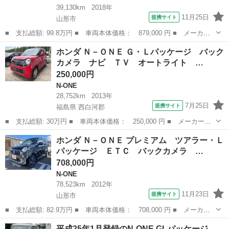
39,130km
2018年
11月25日
提携サイト
山形市
■ 支払総額: 99.8万円 ■ 車両本体価格： 879,000 円 ■ メーカー
名： ホンダ ■ 車種名： Ｎ－ＯＮＥ ■ グレード名： スタンダ
山形
山形市
N-ONE
ホンダ Ｎ－ＯＮＥ Ｇ・Ｌパッケージ バック
ード ドライブレコーダー 衝突被害軽減システム スマートキー
カメラ ナビ ＴＶ オートライト …
アイドリング...
250,000円
N-ONE
28,752km
2013年
7月25日
提携サイト
福島県 西白河郡
■ 支払総額: 30万円 ■ 車両本体価格： 250,000 円 ■ メーカー
名： ホンダ ■ 車種名： Ｎ－ＯＮＥ ■ グレード名： Ｇ・Ｌパ
福島
西白河郡
N-ONE
ホンダ Ｎ－ＯＮＥ プレミアム ツアラー・Ｌ
ッケージ バックカメラ ナビ ＴＶ オートライト ＨＩＤ スマ
パッケージ ＥＴＣ バックカメラ …
ートキー アイド...
708,000円
N-ONE
78,523km
2012年
11月23日
提携サイト
山形市
■ 支払総額: 82.9万円 ■ 車両本体価格： 708,000 円 ■ メーカー
名： ホンダ ■ 車種名： Ｎ－ＯＮＥ ■ グレード名： プレミア
山形
山形市
N-ONE
平成25年1月登録のN-ONE GLパッケージ