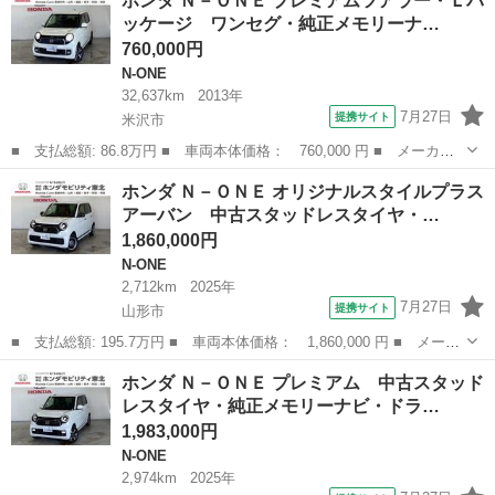
ホンダ Ｎ－ＯＮＥ プレミアムツアラー・Ｌパ
ー 車検２年 １年保証 修復歴なし スマートキー ベンチシー
ッケージ ワンセグ・純正メモリーナ…
ト ＣＶＴ 盗難防止...
760,000円
N-ONE
32,637km
2013年
7月27日
提携サイト
米沢市
■ 支払総額: 86.8万円 ■ 車両本体価格： 760,000 円 ■ メーカー
名： ホンダ ■ 車種名： Ｎ－ＯＮＥ ■ グレード名： プレミア
山形
米沢市
N-ONE
ホンダ Ｎ－ＯＮＥ オリジナルスタイルプラス
ムツアラー・Ｌパッケージ ワンセグ・純正メモリーナビ・バックカ
アーバン 中古スタッドレスタイヤ・…
メラ・純正リ...
1,860,000円
N-ONE
2,712km
2025年
7月27日
提携サイト
山形市
■ 支払総額: 195.7万円 ■ 車両本体価格： 1,860,000 円 ■ メーカ
ー名： ホンダ ■ 車種名： Ｎ－ＯＮＥ ■ グレード名： オリジ
山形
山形市
N-ONE
ホンダ Ｎ－ＯＮＥ プレミアム 中古スタッド
ナルスタイルプラスアーバン 中古スタッドレスタイヤ・純正メモリ
レスタイヤ・純正メモリーナビ・ドラ…
ーナビ・...
1,983,000円
N-ONE
2,974km
2025年