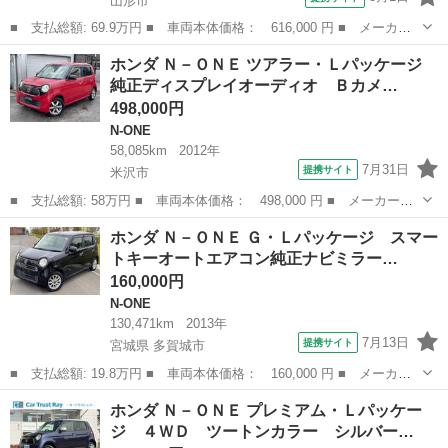
山形市
■ 支払総額: 69.9万円 ■ 車両本体価格： 616,000 円 ■ メーカー
名： ホンダ ■ 車種名： Ｎ－ＯＮＥ ■ グレード名： プレミア
山形
山形市
N-ONE
ホンダ Ｎ－ＯＮＥ ツアラー・Ｌパッケージ
ム ツアラー ディスプレイオーディオ バックカメラ 禁煙車 ド
純正ディスプレイオーディオ Ｂカメ…
ラレコ スマ...
498,000円
N-ONE
58,085km
2012年
7月31日
提携サイト
米沢市
■ 支払総額: 58万円 ■ 車両本体価格： 498,000 円 ■ メーカー
名： ホンダ ■ 車種名： Ｎ－ＯＮＥ ■ グレード名： ツアラ
山形
米沢市
N-ONE
ホンダ Ｎ－ＯＮＥ Ｇ・Ｌパッケージ スマー
ー・Ｌパッケージ 純正ディスプレイオーディオ Ｂカメラ ＥＴ
トキーオートエアコン純正ナビミラー…
Ｃ 前後ドラレコ ス...
160,000円
N-ONE
130,471km
2013年
7月13日
提携サイト
宮城県 多賀城市
■ 支払総額: 19.8万円 ■ 車両本体価格： 160,000 円 ■ メーカー
名： ホンダ ■ 車種名： Ｎ－ＯＮＥ ■ グレード名： Ｇ・Ｌパ
宮城
多賀城市
N-ONE
ホンダ Ｎ－ＯＮＥ プレミアム・Ｌパッケー
ッケージ スマートキーオートエアコン純正ナビミラーウインカーＡ
ジ ４ＷＤ ツートンカラー シルバー…
ＢＳエアバッ...