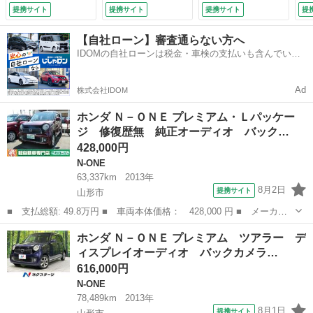
ト オートエアコ
ー ＨＩＤヘッド
トキー 電格ミラ
検
提携サイト
提携サイト
提携サイト
提
ン 電動格納ミラ
ＥＴＣ 純正１４イ
ー Ｂｌｕｅｔｏｏ
ー ＷエアバッグＡ
ンチアルミ オート
ｔｈ接続 パワス
【自社ローン】審査通らない方へ
ＢＳ 横滑り防止装
ライト オートエア
テ パワーウインド
IDOMの自社ローンは税金・車検の支払いも含んでいる
置 アイドリングス
コン Ｂｌｕｅｔｏ
ウ （検9.11）
ので毎月の支払額は一定
トップ プライバシ
ｏｔｈ （検10.2）
ーガラス 取扱説明
Ad
株式会社IDOM
書 （車検整備付）
ホンダ Ｎ－ＯＮＥ プレミアム・Ｌパッケー
ジ 修復歴無 純正オーディオ バック…
428,000円
N-ONE
63,337km
2013年
8月2日
提携サイト
山形市
■ 支払総額: 49.8万円 ■ 車両本体価格： 428,000 円 ■ メーカー
名： ホンダ ■ 車種名： Ｎ－ＯＮＥ ■ グレード名： プレミア
山形
山形市
N-ONE
ホンダ Ｎ－ＯＮＥ プレミアム ツアラー デ
ム・Ｌパッケージ 修復歴無 純正オーディオ バックカメラ ＥＴ
ィスプレイオーディオ バックカメラ…
Ｃ プッシュ...
616,000円
N-ONE
78,489km
2013年
8月1日
提携サイト