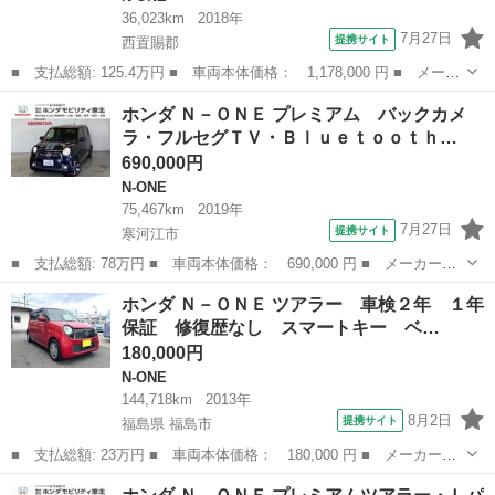
36,023km
2018年
7月27日
提携サイト
西置賜郡
■ 支払総額: 125.4万円 ■ 車両本体価格： 1,178,000 円 ■ メーカ
ー名： ホンダ ■ 車種名： Ｎ－ＯＮＥ ■ グレード名： セレク
山形
西置賜郡
N-ONE
ホンダ Ｎ－ＯＮＥ プレミアム バックカメ
ト ナビ エンジンスタ－タ－ ＥＴＣ フルセグＴＶ Ｒカメラ
ラ・フルセグＴＶ・Ｂｌｕｅｔｏｏｔｈ…
アイドリ...
690,000円
N-ONE
75,467km
2019年
7月27日
提携サイト
寒河江市
■ 支払総額: 78万円 ■ 車両本体価格： 690,000 円 ■ メーカー
名： ホンダ ■ 車種名： Ｎ－ＯＮＥ ■ グレード名： プレミア
山形
寒河江市
N-ONE
ホンダ Ｎ－ＯＮＥ ツアラー 車検２年 １年
ム バックカメラ・フルセグＴＶ・Ｂｌｕｅｔｏｏｔｈ・ＥＴＣ・リ
保証 修復歴なし スマートキー ベ…
モコンエンジンス...
180,000円
N-ONE
144,718km
2013年
8月2日
提携サイト
福島県 福島市
■ 支払総額: 23万円 ■ 車両本体価格： 180,000 円 ■ メーカー
名： ホンダ ■ 車種名： Ｎ－ＯＮＥ ■ グレード名： ツアラ
福島
福島市
N-ONE