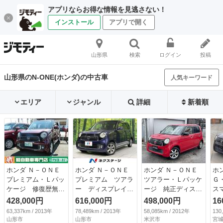
アプリならお得な情報を見逃さない！
インストール
アプリで開く
山形県
検索
ログイン
投稿
山形県のN-ONE(ホンダ)の中古車
人気キーワード
エリア
ジャンル
詳細
新着順
ホンダ Ｎ－ＯＮＥ
ホンダ Ｎ－ＯＮＥ
ホンダ Ｎ－ＯＮＥ
ホ
プレミアム・Ｌパッ
プレミアム ツアラ
ツアラー・Ｌパッケ
Ｇ
ケージ 修復歴無
ー ディスプレイオ
ージ 純正ディスプ
ス
純正オーディオ バ
ーディオ バックカ
レイオーディオ Ｂ
エ
428,000円
616,000円
498,000円
16
ックカメラ ＥＴ
メラ 禁煙車 ドラ
カメラ ＥＴＣ 前
ラ
63,337km / 2013年
78,489km / 2013年
58,085km / 2012年
130
Ｃ プッシュスター
レコ スマートキ
後ドラレコ スマー
Ｓ
山形市
山形市
米沢市
宮城