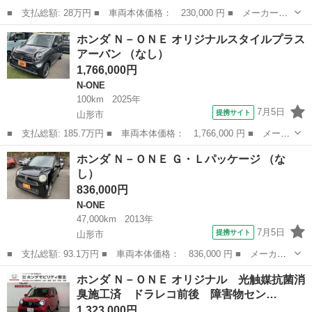
■ 支払総額: 28万円 ■ 車両本体価格： 230,000 円 ■ メーカー
名： ホンダ ■ 車種名： Ｎ－ＯＮＥ ■ グレード名： Ｇ・Ｌパ
岩手
紫波郡
N-ONE
ホンダ Ｎ－ＯＮＥ オリジナルスタイルプラス
ッケージ ４ＷＤ 純正モニター付きオーディオ バックカメラ オ
アーバン （なし）
ートライト オー...
1,766,000円
N-ONE
100km
2025年
7月5日
提携サイト
山形市
■ 支払総額: 185.7万円 ■ 車両本体価格： 1,766,000 円 ■ メーカ
ー名： ホンダ ■ 車種名： Ｎ－ＯＮＥ ■ グレード名： オリジ
山形
山形市
N-ONE
ホンダ Ｎ－ＯＮＥ Ｇ・Ｌパッケージ （な
ナルスタイルプラスアーバン ■ 排気量： 660cc ■ ドア枚数： ...
し）
836,000円
N-ONE
47,000km
2013年
7月5日
提携サイト
山形市
■ 支払総額: 93.1万円 ■ 車両本体価格： 836,000 円 ■ メーカー
名： ホンダ ■ 車種名： Ｎ－ＯＮＥ ■ グレード名： Ｇ・Ｌパ
山形
山形市
N-ONE
ホンダ Ｎ－ＯＮＥ オリジナル 光触媒抗菌消
ッケージ ■ 排気量： 660cc ■ ドア枚数： 5D ■ ミッション：...
臭施工済 ドラレコ前後 障害物セン…
1,323,000円