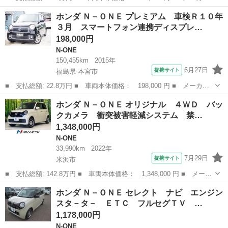
名： ホンダ ■ 車種名： Ｎ－ＯＮＥ ■ グレード名： ４ＷＤ
山形
山形市
N-ONE
ホンダ Ｎ－ＯＮＥ プレミアム 車検Ｒ１０年
Ｇ 新品タイヤ／ＥＢＤ付ＡＢＳ／横滑り防止装置／アイドリングス
３月 スマートフォン連携ディスプレ…
トップ／エア...
198,000円
N-ONE
150,455km
2015年
6月27日
提携サイト
福島県 本宮市
■ 支払総額: 22.8万円 ■ 車両本体価格： 198,000 円 ■ メーカー
名： ホンダ ■ 車種名： Ｎ－ＯＮＥ ■ グレード名： プレミア
福島
本宮市
N-ONE
ホンダ Ｎ－ＯＮＥ オリジナル ４ＷＤ バッ
ム 車検Ｒ１０年３月 スマートフォン連携ディスプレイオーディ
クカメラ 衝突被害軽減システム 禁…
オ スーパーＵ...
1,348,000円
N-ONE
33,990km
2022年
7月29日
提携サイト
米沢市
■ 支払総額: 142.8万円 ■ 車両本体価格： 1,348,000 円 ■ メーカ
ー名： ホンダ ■ 車種名： Ｎ－ＯＮＥ ■ グレード名： オリジ
山形
米沢市
N-ONE
ホンダ Ｎ－ＯＮＥ セレクト ナビ エンジン
ナル ４ＷＤ バックカメラ 衝突被害軽減システム 禁煙車 ハー
スタ－タ－ ＥＴＣ フルセグＴＶ …
フレザー...
1,178,000円
N-ONE