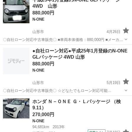
ム ツアラー・Ｌパッケージ ＥＴＣ バックカメラ オートクルー
4WD 山形
ズコントロー...
880,000円
N-ONE
山形市
4月26日
〇自社ローン対応中古車販売〇 ■車両本体価格：880,000円 ■メーカー
名：ホンダ ■車種名：N-ONE GLパッケージ ■排気量：660cc ■年式：
山形
山形市
N-ONE
車両
●自社ローン対応●平成25年1月登録のN-ONE
H25年 ■走行距離：41,156km ■色名：シル...
GLパッケージ 4WD 山形
880,000円
N-ONE
山形市
5月19日
〇自社ローン対応中古車販売〇 ☆どなたでもローン対応可能
☆ １、勤続年数の短い方や自営業の方 ２、パートを
山形
山形市
N-ONE
車両
ホンダ Ｎ－ＯＮＥ Ｇ・Ｌパッケージ （検
される主婦の方や派遣社員の方 ３、自己破産等をされた方やローンが
9.11）
組めない方 ４、他社様で...
270,000円
N-ONE
94,681km
2013年