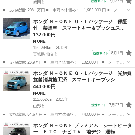
7月27日
提携サイト
鶴岡市
■ 支払総額: 208.1万円 ■ 車両本体価格： 1,983,000 円 ■ メーカ
ー名： ホンダ ■ 車種名： Ｎ－ＯＮＥ ■ グレード名： プレミ
山形
鶴岡市
N-ONE
ホンダ Ｎ－ＯＮＥ Ｇ・Ｌパッケージ 保証
アム 中古スタッドレスタイヤ・純正メモリーナビ・ドライブレコー
付 禁煙車 スマートキー＆プッシュス…
ダー前後...
132,000円
N-ONE
186,094km
2013年
8月1日
提携サイト
宮城県 仙台市
■ 支払総額: 23.9万円 ■ 車両本体価格： 132,000 円 ■ メーカー
名： ホンダ ■ 車種名： Ｎ－ＯＮＥ ■ グレード名： Ｇ・Ｌパ
宮城
仙台市
N-ONE
ホンダ Ｎ－ＯＮＥ Ｇ・Ｌパッケージ 光触媒
ッケージ 保証付 禁煙車 スマートキー＆プッシュスタート ＨＩ
抗菌消臭施工済 スマートキープッシ…
Ｄ＆オートラ...
440,000円
N-ONE
112,662km
2013年
7月27日
提携サイト
山形市
■ 支払総額: 54.6万円 ■ 車両本体価格： 440,000 円 ■ メーカー
名： ホンダ ■ 車種名： Ｎ－ＯＮＥ ■ グレード名： Ｇ・Ｌパ
山形
山形市
N-ONE
ホンダ Ｎ－ＯＮＥ プレミアム シートヒータ
ッケージ 光触媒抗菌消臭施工済 スマートキープッシュスタート
ー ＥＴＣ ナビＴＶ 地デジ 運転…
Ｉ－ＳＴＯＰ...