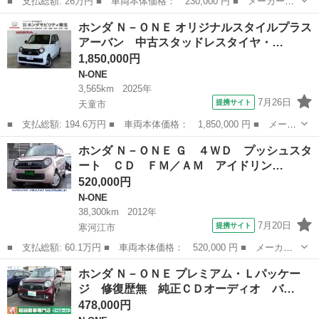
■ 支払総額: 26万円 ■ 車両本体価格： 230,000 円 ■ メーカー
名： ホンダ ■ 車種名： Ｎ－ＯＮＥ ■ グレード名： プレミア
岩手
紫波郡
N-ONE
ホンダ Ｎ－ＯＮＥ オリジナルスタイルプラス
ム・Ｌパッケージ ４ＷＤ ナビ ＴＶ ＤＶＤ バックカメラ ア
アーバン 中古スタッドレスタイヤ・…
イドリングストッ...
1,850,000円
N-ONE
3,565km
2025年
7月26日
提携サイト
天童市
■ 支払総額: 194.6万円 ■ 車両本体価格： 1,850,000 円 ■ メーカ
ー名： ホンダ ■ 車種名： Ｎ－ＯＮＥ ■ グレード名： オリジ
山形
天童市
N-ONE
ホンダ Ｎ－ＯＮＥ Ｇ ４ＷＤ プッシュスタ
ナルスタイルプラスアーバン 中古スタッドレスタイヤ・純正メモリ
ート ＣＤ ＦＭ／ＡＭ アイドリン…
ーナビ・...
520,000円
N-ONE
38,300km
2012年
7月20日
提携サイト
寒河江市
■ 支払総額: 60.1万円 ■ 車両本体価格： 520,000 円 ■ メーカー
名： ホンダ ■ 車種名： Ｎ－ＯＮＥ ■ グレード名： Ｇ ４Ｗ
山形
寒河江市
N-ONE
ホンダ Ｎ－ＯＮＥ プレミアム・Ｌパッケー
Ｄ プッシュスタート ＣＤ ＦＭ／ＡＭ アイドリングストップ
ジ 修復歴無 純正ＣＤオーディオ バ…
横滑り防止装...
478,000円