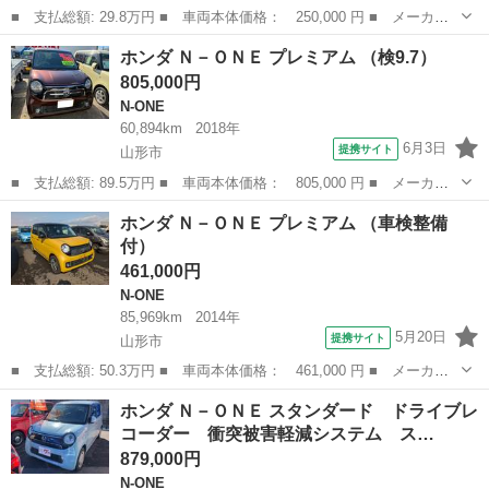
■ 支払総額: 29.8万円 ■ 車両本体価格： 250,000 円 ■ メーカー
名： ホンダ ■ 車種名： Ｎ－ＯＮＥ ■ グレード名： スタンダ
岩手
紫波郡
N-ONE
ホンダ Ｎ－ＯＮＥ プレミアム （検9.7）
ード・ローダウン ブレーキサポート ＥＴＣ アイドリングストッ
805,000円
プ オートエ...
N-ONE
60,894km
2018年
6月3日
提携サイト
山形市
■ 支払総額: 89.5万円 ■ 車両本体価格： 805,000 円 ■ メーカー
名： ホンダ ■ 車種名： Ｎ－ＯＮＥ ■ グレード名： プレミア
山形
山形市
N-ONE
ホンダ Ｎ－ＯＮＥ プレミアム （車検整備
ム ■ 排気量： 660cc ■ ドア枚数： 5D ■ ミッション： CV...
付）
461,000円
N-ONE
85,969km
2014年
5月20日
提携サイト
山形市
■ 支払総額: 50.3万円 ■ 車両本体価格： 461,000 円 ■ メーカー
名： ホンダ ■ 車種名： Ｎ－ＯＮＥ ■ グレード名： プレミア
山形
山形市
N-ONE
ホンダ Ｎ－ＯＮＥ スタンダード ドライブレ
ム ■ 排気量： 660cc ■ ドア枚数： 5D ■ ミッション： CV...
コーダー 衝突被害軽減システム ス…
879,000円
N-ONE