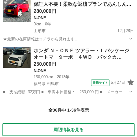
保証人不要！柔軟な返済プランであんしん…
280,000円
N-ONE
0km
0年
山形市
12月28日
★最新の在庫情報はコチラから見れます
https://ristaoshuiwate.wixsite.com/my-site ✔ 過去に支払の延滞がある
山形
山形市
N-ONE
月々
ホンダ Ｎ－ＯＮＥ ツアラー・Ｌパッケージ
✔ 債務整理の経験がある ✔ 勤続年数が短い ✔ 収入が不...
オートマ ターボ ４ＷＤ バックカ…
250,000円
N-ONE
150,000km
2013年
6月27日
提携サイト
福島県 相馬市
■ 支払総額: 32万円 ■ 車両本体価格： 250,000 円 ■ メーカー
名： ホンダ ■ 車種名： Ｎ－ＯＮＥ ■ グレード名： ツアラ
福島
相馬市
N-ONE
ー・Ｌパッケージ オートマ ターボ ４ＷＤ バックカメラ付 Ｅ
全36件中 1-36件表示
ＴＣ付 ファンベル...
周辺情報を見る