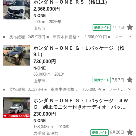
ホンダ Ｎ－ＯＮＥ ＲＳ （検11.1）
装備 純正ＣＤ スマートキー ＡＢＳ Ｗエアバック アイドリン
2,366,000円
グストップ ■ ...
N-ONE
200km
2026年
7月7日
提携サイト
山形市
■ 支払総額: 245.9万円 ■ 車両本体価格： 2,366,000 円 ■ メーカ
ー名： ホンダ ■ 車種名： Ｎ－ＯＮＥ ■ グレード名： ＲＳ
山形
山形市
N-ONE
ホンダ Ｎ－ＯＮＥ Ｇ・Ｌパッケージ （検
■ 排気量： 660cc ■ ドア枚数： 5D ■ ミッション： MT...
9.1）
736,000円
N-ONE
63,000km
2013年
7月7日
提携サイト
山形市
■ 支払総額: 81.3万円 ■ 車両本体価格： 736,000 円 ■ メーカー
名： ホンダ ■ 車種名： Ｎ－ＯＮＥ ■ グレード名： Ｇ・Ｌパ
山形
山形市
N-ONE
ホンダ Ｎ－ＯＮＥ Ｇ・Ｌパッケージ ４Ｗ
ッケージ ■ 排気量： 660cc ■ ドア枚数： 5D ■ ミッション：...
Ｄ 純正モニター付きオーディオ バッ…
230,000円
N-ONE
158,348km
2013年
6月28日
提携サイト
岩手県 紫波郡