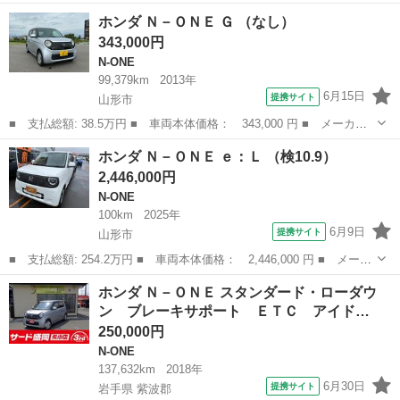
名： ホンダ ■ 車種名： Ｎ－ＯＮＥ ■ グレード名： プレミア
山形
山形市
N-ONE
ホンダ Ｎ－ＯＮＥ Ｇ （なし）
ム ツアラー ２ＷＤ バックカメラ ■ 排気量： 660cc ■ ドア枚
343,000円
数...
N-ONE
99,379km
2013年
6月15日
提携サイト
山形市
■ 支払総額: 38.5万円 ■ 車両本体価格： 343,000 円 ■ メーカー
名： ホンダ ■ 車種名： Ｎ－ＯＮＥ ■ グレード名： Ｇ ■ 排
山形
山形市
N-ONE
ホンダ Ｎ－ＯＮＥ ｅ：Ｌ （検10.9）
気量： 660cc ■ ドア枚数： 5D ■ ミッション： インパネAT...
2,446,000円
N-ONE
100km
2025年
6月9日
提携サイト
山形市
■ 支払総額: 254.2万円 ■ 車両本体価格： 2,446,000 円 ■ メーカ
ー名： ホンダ ■ 車種名： Ｎ－ＯＮＥ ■ グレード名： ｅ：Ｌ
山形
山形市
N-ONE
ホンダ Ｎ－ＯＮＥ スタンダード・ローダウ
■ 排気量： 660cc ■ ドア枚数： 5D ■ ミッション： A...
ン ブレーキサポート ＥＴＣ アイド…
250,000円
N-ONE
137,632km
2018年
6月30日
提携サイト
岩手県 紫波郡