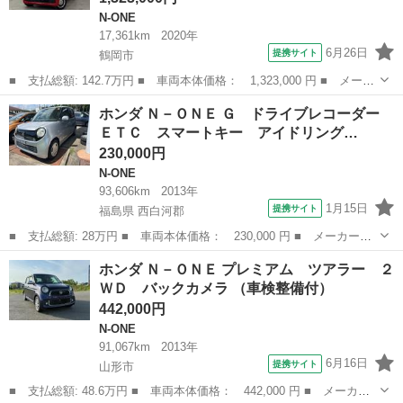
N-ONE
17,361km
2020年
6月26日
提携サイト
鶴岡市
■ 支払総額: 142.7万円 ■ 車両本体価格： 1,323,000 円 ■ メーカ
ー名： ホンダ ■ 車種名： Ｎ－ＯＮＥ ■ グレード名： オリジ
山形
鶴岡市
N-ONE
ホンダ Ｎ－ＯＮＥ Ｇ ドライブレコーダー
ナル 光触媒抗菌消臭施工済 ドラレコ前後 障害物センサー ナ
ＥＴＣ スマートキー アイドリング…
ビ 追突被...
230,000円
N-ONE
93,606km
2013年
1月15日
提携サイト
福島県 西白河郡
■ 支払総額: 28万円 ■ 車両本体価格： 230,000 円 ■ メーカー
名： ホンダ ■ 車種名： Ｎ－ＯＮＥ ■ グレード名： Ｇ ドラ
福島
西白河郡
N-ONE
ホンダ Ｎ－ＯＮＥ プレミアム ツアラー ２
イブレコーダー ＥＴＣ スマートキー アイドリングストップ 電
ＷＤ バックカメラ （車検整備付）
動格納ミラー ベ...
442,000円
N-ONE
91,067km
2013年
6月16日
提携サイト
山形市
■ 支払総額: 48.6万円 ■ 車両本体価格： 442,000 円 ■ メーカー