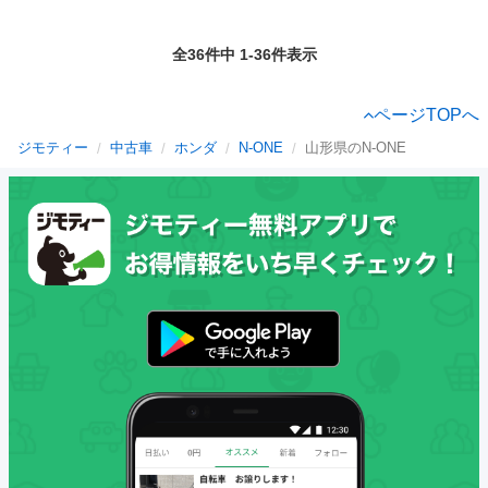
全36件中 1-36件表示
ページTOPへ
ジモティー
中古車
ホンダ
N-ONE
山形県のN-ONE