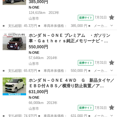
385,000円
N-ONE
124,615km
2013年
7月31日
提携サイト
山形市
■ 支払総額: 45.3万円 ■ 車両本体価格： 385,000 円 ■ メーカー
名： ホンダ ■ 車種名： Ｎ－ＯＮＥ ■ グレード名： プレミア
山形
山形市
N-ONE
ホンダ Ｎ－ＯＮＥ プレミアム ・ガソリン
ム・Ｌパッケージ ４ＷＤ ツートンカラー シルバー／ダークブル
車・Ｇａｔｈｅｒｓ純正メモリーナビ・…
ー ＨＩＤ ...
550,000円
N-ONE
57,646km
2014年
7月31日
提携サイト
山形市
■ 支払総額: 65.8万円 ■ 車両本体価格： 550,000 円 ■ メーカー
名： ホンダ ■ 車種名： Ｎ－ＯＮＥ ■ グレード名： プレミア
山形
山形市
N-ONE
ホンダ Ｎ－ＯＮＥ ４ＷＤ Ｇ 新品タイヤ／
ム ・ガソリン車・Ｇａｔｈｅｒｓ純正メモリーナビ・ディスチャー
ＥＢＤ付ＡＢＳ／横滑り防止装置／ア…
ジヘッドライ...
631,000円
N-ONE
66,000km
2013年
7月31日
提携サイト
山形市
■ 支払総額: 74.9万円 ■ 車両本体価格： 631,000 円 ■ メーカー