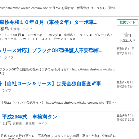
taoshuiwate.wixsite.com/my-site ☆月々のお問合せ・仮審査は コチラから【最短
車検令和１０年８月（車検２年）ターボ車...
提携サイト
年
福島
安達郡
ライフ
格： 130,000 円 ■ メーカー名： ホンダ ■ 車種名： ライフ ■ グレード名：
1
）ターボ車 ２ＷＤ ＦＦ ４ＡＴ 社外２ＤＩＮオ...
お気に入り
更新1月13日
リース対応】ブラックOK🥰保証人不要🥰幅...
作成1月2日
市
ライフ
 ❏最新の在庫はコチラから見れます↓ https://ristaoshuiwate.wixsite.c
 ...
更新12月1日
【自社ローン＆リース】は完全独自審査💕事...
作成9月7日
ライフ
すた）公式サイト】 https://ristaoshuiwate.wixsite.com/my-site 月額･･･
更新9月16日
平成20年式 車検満タン
作成7月10日
8年
山形
東根市
新庄駅
ライフ
４月迄 4WD 走行16万キロ 不具合無し スタッドレス着用 夏タイヤ無し 今年4月に