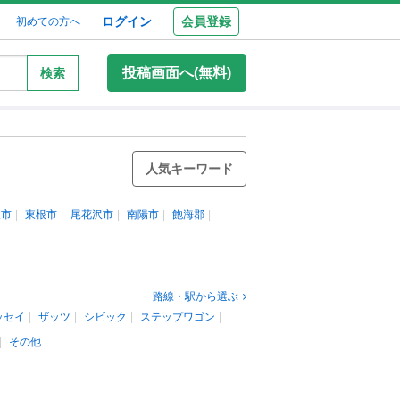
ログイン
会員登録
初めての方へ
投稿画面へ(無料)
検索
人気キーワード
童市
東根市
尾花沢市
南陽市
飽海郡
路線・駅から選ぶ
ッセイ
ザッツ
シビック
ステップワゴン
その他