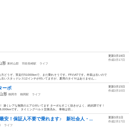
更新3月19日
作成3月17日
山形
東村山郡
羽前長崎駅
ライフ
どうぞ、実走行51000kmで、まだ乗れそうです。FFのATです。外装は古いので
古いスタッドレス12インチが付いてますが、夏用のタイヤはありません...
更新3月15日
 ターボ
作成3月10日
山形
鶴岡市
鶴岡駅
ライフ
です！ 凄くレアな無限のエアロ付いてます ターボもすごく効きがよく、絶好調です！
,000kmです。 タイミングベルト交換済み。 車検は切...
更新3月1日
最安！保証人不要で乗れます♪ 新社会人・...
作成2月17日
市
ライフ