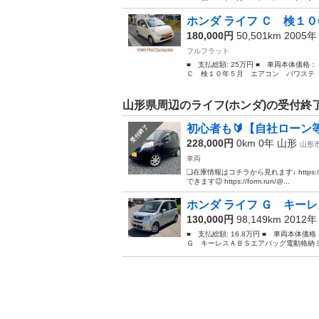
ホンダ ライフ Ｃ 検１０
180,000円
50,501km 2005
フルフラット
■ 支払総額: 25万円 ■ 車両本体価格
Ｃ 検１０年５月 エアコン パワステ 
山形県周辺のライフ(ホンダ)の受付終
初心者も🔰【自社ローン等
受付終了
228,000円
0km 0年
山形
山形
車両
❏在庫情報はコチラから見れます↓ https://ri
できます😉 https://form.run/@...
ホンダ ライフ Ｇ キーレ
130,000円
98,149km 2012
■ 支払総額: 16.8万円 ■ 車両本体価
Ｇ キーレスＡＢＳエアバッグ電動格納ミラー