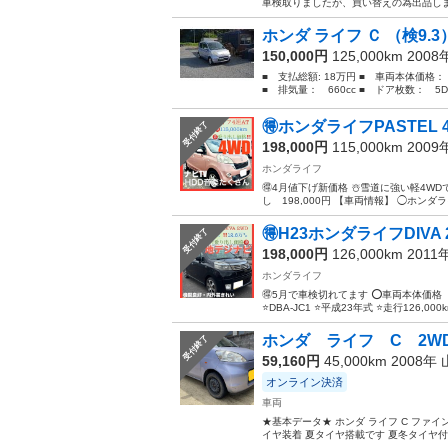
車検取りましたが、買い替えの為出品します
ホンダ ライフ Ｃ （検9.3
150,000円
125,000km 200
■ 支払総額: 18万円 ■ 車両本体価格：
■ 排気量： 660cc ■ ドア枚数： 5D 
🉐ホンダライフPASTEL 4
受付終了
198,000円
115,000km 200
ホンダライフ
🉐4月値下げ新価格 ☃️雪道に強い軽4WDで
し 198,000円 【車両情報】 ◯ホンダライフ
🉐H23ホンダライフDIVA 2W
受付終了
198,000円
126,000km 2011
ホンダライフ
🉐5月で車検切れてます ⭕️車両本体価格 ¥1
⭐️DBA-JC1 ⭐️平成23年式 ⭐️走行126,000km
ホンダ ライフ C 2WD
受付終了
59,160円
45,000km 2008年
オンライン決済
車両
★基本データ★ ホンダ ライフ C ファインス
イヤ装着 夏タイヤ搭載です 夏冬タイヤ付き