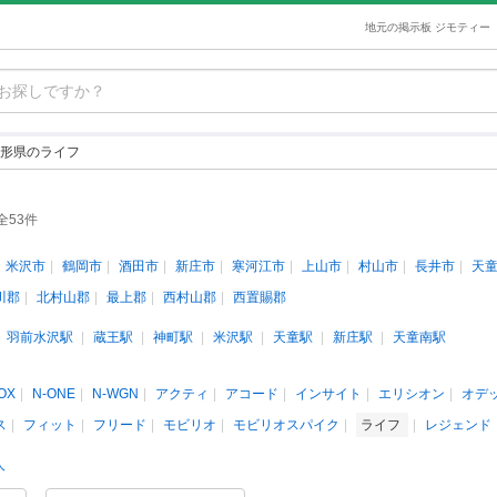
地元の掲示板 ジモティー
形県のライフ
全53件
米沢市
鶴岡市
酒田市
新庄市
寒河江市
上山市
村山市
長井市
天
川郡
北村山郡
最上郡
西村山郡
西置賜郡
羽前水沢駅
蔵王駅
神町駅
米沢駅
天童駅
新庄駅
天童南駅
OX
N-ONE
N-WGN
アクティ
アコード
インサイト
エリシオン
オデ
ス
フィット
フリード
モビリオ
モビリオスパイク
ライフ
レジェンド
人