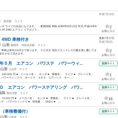
作成7月15日
市
新庄駅
ライフ
 ライフの出品になります。 ・車両情報 車検:令和9年8月13日 年式:平成24年8
2
ロ AT 2WD エアコン リアカメラ ...
お気に入り
更新7月17日
4WD 車検付き
作成7月6日
0年
山形
鶴岡市
羽前水沢駅
ライフ
マ 車検は来年の4月まで有ります。 ナビ付き 現在スタッドレスの履き潰し履いてま
2
取引させて頂きます。
お気に入り
年５月 エアコン パワステ パワーウィ...
提携サイト
年
山形
上山市
ライフ
： 180,000 円 ■ メーカー名： ホンダ ■ 車種名： ライフ ■ グレード名：
1
パワーウィンドウ オートマ ＡＢＳ エアバック キー...
お気に入り
Ｄ エアコン パワーステアリング パワ...
提携サイト
福島
西白河郡
ライフ
： 70,000 円 ■ メーカー名： ホンダ ■ 車種名： ライフ ■ グレード名：
16
パワーウィンドウ ■ 排気量： 660cc ■ ...
お気に入り
 （車検整備付）
提携サイト
年
山形
山形市
ライフ