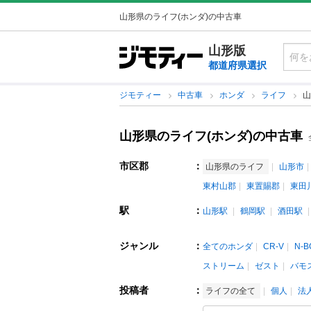
山形県のライフ(ホンダ)の中古車
山形版
都道府県選択
ジモティー
中古車
ホンダ
ライフ
山
山形県のライフ(ホンダ)の中古車
市区郡
：
山形県のライフ
山形市
東村山郡
東置賜郡
東田
駅
：
山形駅
鶴岡駅
酒田駅
ジャンル
：
全てのホンダ
CR-V
N-B
ストリーム
ゼスト
バモ
投稿者
：
ライフの全て
個人
法