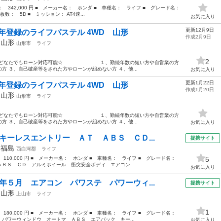
格： 342,000 円 ■ メーカー名： ホンダ ■ 車種名： ライフ ■ グレード名：
枚数： 5D ■ ミッション： AT4速...
お気に入り
更新12月9日
0年登録のライフパステル 4WD 山形
作成2月9日
年
山形
山形市
ライフ
2
形 ☆どなたでもローン対応可能☆ １、勤続年数の短い方や自営業の方
 ３、自己破産等をされた方やローンが組めない方 ４、他...
お気に入り
更新1月22日
0年登録のライフパステル 4WD 山形
作成1月20日
年
山形
山形市
ライフ
形 ☆どなたでもローン対応可能☆ １、勤続年数の短い方や自営業の方
 ３、自己破産等をされた方やローンが組めない方 ４、他...
お気に入り
キーレスエントリー ＡＴ ＡＢＳ ＣＤ...
提携サイト
年
福島
西白河郡
ライフ
： 110,000 円 ■ メーカー名： ホンダ ■ 車種名： ライフ ■ グレード名：
5
ＢＳ ＣＤ アルミホイール 衝突安全ボディ エアコン...
お気に入り
年５月 エアコン パワステ パワーウィ...
提携サイト
年
山形
上山市
ライフ
1
： 180,000 円 ■ メーカー名： ホンダ ■ 車種名： ライフ ■ グレード名：
パワーウィンドウ オートマ ＡＢＳ エアバック キー...
お気に入り