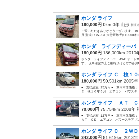
ホンダ ライフ
180,000円
0km 0年
山形
新庄
ご覧いただきありがとうございます。 ホンダ
月 型式:DBA-JC1 走行距離:約110000キ
ホンダ ライフディーバ 
180,000円
136,000km 201
ホンダ ライフディーバ 4WD オート
す。 現車確認の上ご納得頂ける方のみお
ホンダ ライフ Ｃ 検１０
180,000円
50,501km 2005
■ 支払総額: 25万円 ■ 車両本体価格
Ｃ 検１０年５月 エアコン パワステ 
ホンダ ライフ ＡＴ Ｃ
70,000円
75,754km 2008年
■ 支払総額: 12万円 ■ 車両本体価格
ＡＴ ＣＤ エアコン パワーステアリング 
ホンダ ライフ Ｃ ２ＷＤ
342,000円
81,619km 2013