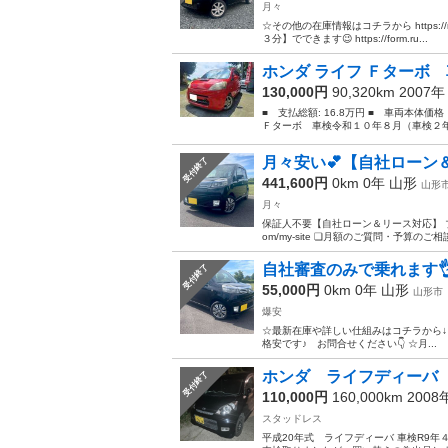
月々
☆その他の在庫情報はコチラから https://ris
３分】でできます😉 https://form.ru...
ホンダ ライフ Ｆターボ 
130,000円
90,320km 2007
■ 支払総額: 16.8万円 ■ 車両本体価
Ｆターボ 車検令和１０年８月（車検２年
月々安い💕【自社ローン＆
受付終了
441,600円
0km 0年
山形
山形
月々
保証人不要【自社ローン＆リース対応】 ブラックOK
om/my-site ❏月額のご質問・予算のご相談は
自社審査のみで乗れます👌
受付終了
55,000円
0km 0年
山形
山形市
爆安
☆最新在庫や詳しい仕組みはコチラから↓ 【Rista（り
格安です♪ お問合せください👇 ☆月...
ホンダ ライフディーバ 
受付終了
110,000円
160,000km 200
スタッドレス
平成20年式 ライフディーバ 車検R9年