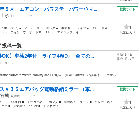
年５月 エアコン パワステ パワーウィ...
提携サイト
年
山形
上山市
ライフ
1
： 180,000 円 ■ メーカー名： ホンダ ■ 車種名： ライフ ■ グレード名：
パワーウィンドウ オートマ ＡＢＳ エアバック キー...
お気に入り
了投稿一覧
更新4月4日
OK】車検2年付 ライフ4WD♪ 全ての...
作成3月27日
市
ライフ
staoshuiwate.wixsite.com/my-site ❏月額のご質問・頭金のご相談等は コチラから
スＡＢＳエアバッグ電動格納ミラー （車...
提携サイト
年
宮城
多賀城市
ライフ
格： 130,000 円 ■ メーカー名： ホンダ ■ 車種名： ライフ ■ グレード名：
1
 ■ 排気量： 660cc ■ ドア枚数： ...
お気に入り