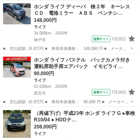
名： ホンダ ■ 車種名： ライフ ■ グレード名： パステル バ
兵庫
西宮市
ライフ
ホンダ ライフ ディーバ 検２年 キーレス
ックカメラ付き 運転席助手席エアバック イモビライザー ＡＢＳ
ＣＤ 電格ミラー ＡＢＳ ベンチシ…
付き パワーウ...
148,000円
ライフ
34,000km
2010年
7月25日
提携サイト
神戸市
■ 支払総額: 24.8万円 ■ 車両本体価格： 148,000 円 ■ メーカー
名： ホンダ ■ 車種名： ライフ ■ グレード名： ディーバ 検
兵庫
神戸市
ライフ
ホンダ ライフ パステル バックカメラ付き
２年 キーレス ＣＤ 電格ミラー ＡＢＳ ベンチシート ■ 排気
運転席助手席エアバック イモビライ…
量： 66...
90,000円
ライフ
52,635km
2010年
7月24日
提携サイト
西宮市
■ 支払総額: 16.9万円 ■ 車両本体価格： 90,000 円 ■ メーカー
名： ホンダ ■ 車種名： ライフ ■ グレード名： パステル バ
兵庫
西宮市
ライフ
（再値下げ）平成23年 ホンダ ライフ G ●車検
ックカメラ付き 運転席助手席エアバック イモビライザー ＡＢＳ
R10/04 ● HDDナ…
付き パワーウ...
208,000円
ライフ