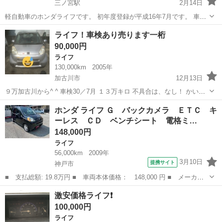
三ノ宮駅
2月14日
軽自動車のホンダライフです。 初年度登録が平成16年7月です。 車検
平成31年6月15日まで 今年に購入したのですが経済的に売却を決意し
兵庫
三ノ宮駅
ライフ
スノボ
ライフ！車検あり売ります一桁
ました。1年保証、車検2年付きで購入したので5月まで保証がついてい
90,000円
ます！ 車検もしっかり...
ライフ
130,000km
2005年
加古川市
12月13日
９万加古川から^ ^ 車検30／7月 １３万キロ 不具合は、なし！ かいて
ぼしゅうたゅう
兵庫
加古川市
ライフ
ホンダ ライフ Ｇ バックカメラ ＥＴＣ キ
ーレス ＣＤ ベンチシート 電格ミ…
148,000円
ライフ
56,000km
2009年
3月10日
提携サイト
神戸市
■ 支払総額: 19.8万円 ■ 車両本体価格： 148,000 円 ■ メーカー
名： ホンダ ■ 車種名： ライフ ■ グレード名： Ｇ バックカ
兵庫
神戸市
ライフ
激安価格ライフ❗️
メラ ＥＴＣ キーレス ＣＤ ベンチシート 電格ミラー ■ 排気
100,000円
量： 66...
ライフ