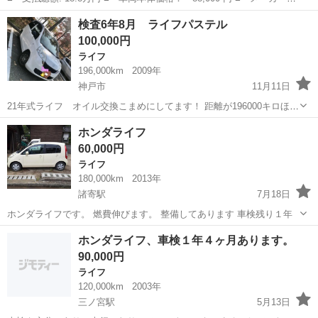
名： ホンダ ■ 車種名： ライフ ■ グレード名： パステル バ
兵庫
神戸市
ライフ
検査6年8月 ライフパステル
ックカメラ スマートキー ＣＤ 電格ミラー ＡＢＳ ベンチシー
100,000円
ト バックカメ...
ライフ
196,000km
2009年
神戸市
11月11日
21年式ライフ オイル交換こまめにしてます！ 距離が196000キロほど
ドライブシャフト交換 バッテリーも問題なし⭐︎
兵庫
神戸市
ライフ
バッテリー
ホンダライフ
60,000円
ライフ
180,000km
2013年
諸寄駅
7月18日
ホンダライフです。 燃費伸びます。 整備してあります 車検残り１年
兵庫
美方郡
諸寄駅
ライフ
ホンダライフ
ホンダライフ、車検１年４ヶ月あります。
90,000円
ライフ
120,000km
2003年
三ノ宮駅
5月13日