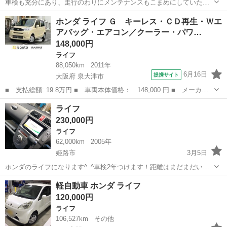
車検も充分にあり、走行のわりにメンテナンスもこまめにしていたの
でまだまだ走ります。近く乗りも、遠出にも使えます。細かい傷など
兵庫
神戸市
三ノ宮駅
ライフ
ホンダライフ
ホンダ ライフ Ｇ キーレス・ＣＤ再生・Ｗエ
ありますが、気にならない方、セカンドカーにどうですか？ 値段など
アバッグ・エアコン／クーラー・パワ…
多少は相談にのれます。 車検が残って...
148,000円
ライフ
88,050km
2011年
6月16日
提携サイト
大阪府 泉大津市
■ 支払総額: 19.8万円 ■ 車両本体価格： 148,000 円 ■ メーカー
名： ホンダ ■ 車種名： ライフ ■ グレード名： Ｇ キーレ
大阪
泉大津市
ライフ
ライフ
ス・ＣＤ再生・Ｗエアバッグ・エアコン／クーラー・パワステ・パワ
230,000円
ーウインドウ・...
ライフ
62,000km
2005年
姫路市
3月5日
ホンダのライフになります^_^車検2年つけます！距離はまだまだいけ
る6万キロです！カロッツェリアのナビついてます！テレビ、DVDもみ
兵庫
姫路市
ライフ
距離
軽自動車 ホンダ ライフ
れます^_^よければ^_^
120,000円
ライフ
106,527km
その他