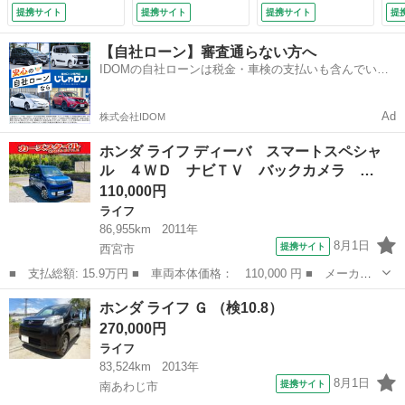
コン 電動格納式ミ
リ ベンチシート
リ
提携サイト
提携サイト
提携サイト
提
ラー ベンチシー
スマートキー フル
ス
ト スマートキー
オートエアコン 運
オ
【自社ローン】審査通らない方へ
運転席エアバッグ
転席エアバック Ｐ
転
IDOMの自社ローンは税金・車検の支払いも含んでいる
助手席エアバック
Ｓ （検9.3）
Ｓ 
ので毎月の支払額は一定
パワーウィンドウ
パワステ （検10.2）
Ad
株式会社IDOM
ホンダ ライフ ディーバ スマートスペシャ
ル ４ＷＤ ナビＴＶ バックカメラ …
110,000円
ライフ
86,955km
2011年
8月1日
提携サイト
西宮市
■ 支払総額: 15.9万円 ■ 車両本体価格： 110,000 円 ■ メーカー
名： ホンダ ■ 車種名： ライフ ■ グレード名： ディーバ ス
兵庫
西宮市
ライフ
ホンダ ライフ Ｇ （検10.8）
マートスペシャル ４ＷＤ ナビＴＶ バックカメラ ＥＴＣ Ｃ
270,000円
Ｄ ＤＶＤ オ...
ライフ
83,524km
2013年
8月1日
提携サイト
南あわじ市