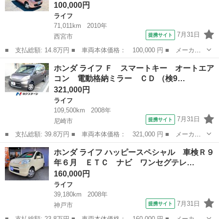
100,000円
ライフ
71,011km
2010年
7月31日
提携サイト
西宮市
■ 支払総額: 14.8万円 ■ 車両本体価格： 100,000 円 ■ メーカー
名： ホンダ ■ 車種名： ライフ ■ グレード名： パステル バ
兵庫
西宮市
ライフ
ホンダ ライフ Ｆ スマートキー オートエア
ックカメラ付き 運転席助手席エアバック ＡＢＳ付き パワーウイ
コン 電動格納ミラー ＣＤ （検9…
ンド キーレ...
321,000円
ライフ
109,500km
2008年
7月31日
提携サイト
尼崎市
■ 支払総額: 39.8万円 ■ 車両本体価格： 321,000 円 ■ メーカー
名： ホンダ ■ 車種名： ライフ ■ グレード名： Ｆ スマート
兵庫
尼崎市
ライフ
ホンダ ライフ ハッピースペシャル 車検Ｒ９
キー オートエアコン 電動格納ミラー ＣＤ ■ 排気量： 660cc
年６月 ＥＴＣ ナビ ワンセグテレ…
■ ...
160,000円
ライフ
39,180km
2008年
7月31日
提携サイト
神戸市
■ 支払総額: 23.8万円 ■ 車両本体価格： 160,000 円 ■ メーカー