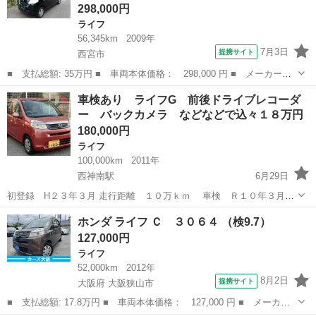
298,000円
ライフ
56,345km
2009年
7月3日
提携サイト
西宮市
■ 支払総額: 35万円 ■ 車両本体価格： 298,000 円 ■ メーカー
名： ホンダ ■ 車種名： ライフ ■ グレード名： パステル ド
兵庫
西宮市
ライフ
車検あり ライフG 前後ドライブレコーダ
ライブレコーダー バックカメラ スマートキー ベンチシート Ａ
ー バックカメラ などなどで込々１８万円
Ｔ 盗難防止シス...
180,000円
ライフ
100,000km
2011年
西神南駅
6月29日
初登録 H２３年３月 走行距離 １０万ｋｍ 車検 Ｒ１０年３月
まで 前後ドライブレコーダー バックカメラ スペアキー ETC な
兵庫
神戸市
西神南駅
ライフ
ホンダ ライフ Ｃ ３０６４ （検9.7）
どの装備があります。 エンジン、ミッション、エアコン全て問題...
127,000円
ライフ
52,000km
2012年
8月2日
提携サイト
大阪府 大阪狭山市
■ 支払総額: 17.8万円 ■ 車両本体価格： 127,000 円 ■ メーカー