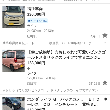
名： ホンダ ■ 車種名： ライフ ■ グレード名： パステル 車
滋賀
甲賀市
ライフ
福祉車両
検９年１０月 オートギヤシフト ＣＤ ＡＢＳ ＳＲＳエアバッ
330,000円
グ ヘッドライトレ...
オンライン決済
ライフ
24,989km
2013年
社町駅
4月6日
助手席昇降回転シート 検査長ーい R10年3月11日ま
で、 近い方でとりにきてくれる方を優
兵庫
加東市
社町駅
ライフ
走行距離
【㊗️ご成約🎊】☆おしゃれで可愛いピンクゴ
先させていただきます。 よろしくおねがいします。 走行距離が短く、
ールドメタリックのライフです☆エンジ…
助手席側 凹みありますの...
138,000円
ライフ
122,080km
2008年
西脇市
3月28日
☆おしゃれで可愛いピンクゴールドメタリックのライフです☆エンジ
ン快調◎ 禁煙清潔☆内外装美車☆社外品14インチAW☆エアロ付き☆
兵庫
西脇市
ライフ
車両
ホンダ ライフ Ｇ バックカメラ ＥＴＣ キ
スマートキー☆プライバシーガラス☆車内イルミネーション☆車検付
ーレス ＣＤ ベンチシート 電格ミ…
きすぐ乗れます☆【車両交換や下取り...