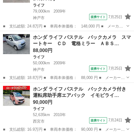
ライフ
79,000km
2009年
7月25日
提携サイト
神戸市
■ 支払総額: 24.8万円 ■ 車両本体価格： 148,000 円 ■ メーカー
名： ホンダ ■ 車種名： ライフ ■ グレード名： ディーバ 検
兵庫
神戸市
ライフ
ホンダ ライフ パステル バックカメラ スマ
２年 バックカメラ ＥＴＣ ＣＤ スマートキー ■ 排気量：
ートキー ＣＤ 電格ミラー ＡＢＳ…
660cc ...
88,000円
ライフ
50,000km
2009年
7月25日
提携サイト
神戸市
■ 支払総額: 18.8万円 ■ 車両本体価格： 88,000 円 ■ メーカー
名： ホンダ ■ 車種名： ライフ ■ グレード名： パステル バ
兵庫
神戸市
ライフ
ホンダ ライフ パステル バックカメラ付き
ックカメラ スマートキー ＣＤ 電格ミラー ＡＢＳ ベンチシー
運転席助手席エアバック イモビライ…
ト バックカメ...
90,000円
ライフ
52,635km
2010年
7月24日
提携サイト
西宮市
■ 支払総額: 16.9万円 ■ 車両本体価格： 90,000 円 ■ メーカー