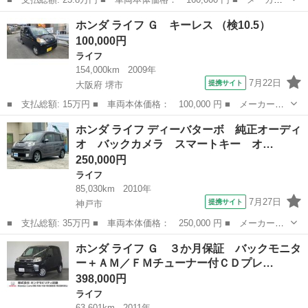
名： ホンダ ■ 車種名： ライフ ■ グレード名： ハッピースペ
兵庫
神戸市
ライフ
ホンダ ライフ Ｇ キーレス （検10.5）
シャル 車検Ｒ９年６月 ＥＴＣ ナビ ワンセグテレビ Ｂｌｕｅ
100,000円
ｔｏｏｔｈ接...
ライフ
154,000km
2009年
7月22日
提携サイト
大阪府 堺市
■ 支払総額: 15万円 ■ 車両本体価格： 100,000 円 ■ メーカー
名： ホンダ ■ 車種名： ライフ ■ グレード名： Ｇ キーレス
大阪
堺市
ライフ
ホンダ ライフ ディーバターボ 純正オーディ
■ 排気量： 660cc ■ ドア枚数： 5D ■ ミッション： AT4速 ...
オ バックカメラ スマートキー オ…
250,000円
ライフ
85,030km
2010年
7月27日
提携サイト
神戸市
■ 支払総額: 35万円 ■ 車両本体価格： 250,000 円 ■ メーカー
名： ホンダ ■ 車種名： ライフ ■ グレード名： ディーバター
兵庫
神戸市
ライフ
ホンダ ライフ Ｇ ３か月保証 バックモニタ
ボ 純正オーディオ バックカメラ スマートキー オートエアコ
ー＋ＡＭ／ＦＭチューナー付ＣＤプレ…
ン ディスチャージ...
398,000円
ライフ
63,601km
2011年