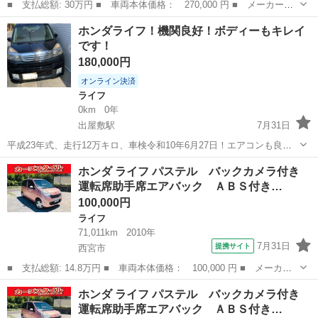
■ 支払総額: 30万円 ■ 車両本体価格： 270,000 円 ■ メーカー
名： ホンダ ■ 車種名： ライフ ■ グレード名： Ｇ ■ 排気
兵庫
南あわじ市
ライフ
ホンダライフ！機関良好！ボディーもキレイ
量： 660cc ■ ドア枚数： 5D ■ ミッション： AT4速 ■ 店舗P...
です！
180,000円
オンライン決済
ライフ
0km
0年
出屋敷駅
7月31日
平成23年式、走行12万キロ、車検令和10年6月27日！エアコンも良く
聞いてます。 車検もタップリあります！
兵庫
尼崎市
出屋敷駅
ライフ
ホンダ ライフ パステル バックカメラ付き
運転席助手席エアバック ＡＢＳ付き…
100,000円
ライフ
71,011km
2010年
7月31日
提携サイト
西宮市
■ 支払総額: 14.8万円 ■ 車両本体価格： 100,000 円 ■ メーカー
名： ホンダ ■ 車種名： ライフ ■ グレード名： パステル バ
兵庫
西宮市
ライフ
ホンダ ライフ パステル バックカメラ付き
ックカメラ付き 運転席助手席エアバック ＡＢＳ付き パワーウイ
運転席助手席エアバック ＡＢＳ付き…
ンド キーレ...