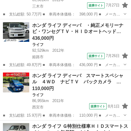
7月27日
提携サイト
三木市
■ 支払総額: 50.7万円 ■ 車両本体価格： 398,000 円 ■ メーカー
名： ホンダ ■ 車種名： ライフ ■ グレード名： Ｇ ３か月保
兵庫
三木市
ライフ
ホンダ ライフ ディーバ ・純正メモリーナ
証 バックモニター＋ＡＭ／ＦＭチューナー付ＣＤプレーヤー キー
ビ・ワンセグＴＶ・ＨＩＤオートヘッド…
レスエントリ...
436,000円
ライフ
92,529km
2012年
7月26日
提携サイト
姫路市
■ 支払総額: 49.8万円 ■ 車両本体価格： 436,000 円 ■ メーカー
名： ホンダ ■ 車種名： ライフ ■ グレード名： ディーバ ・
兵庫
姫路市
ライフ
ホンダ ライフ ディーバ スマートスペシャ
純正メモリーナビ・ワンセグＴＶ・ＨＩＤオートヘッドライト・フォ
ル ４ＷＤ ナビＴＶ バックカメラ …
グ・ＥＴＣ・...
110,000円
ライフ
86,955km
2011年
8月1日
提携サイト
西宮市
■ 支払総額: 15.9万円 ■ 車両本体価格： 110,000 円 ■ メーカー
名： ホンダ ■ 車種名： ライフ ■ グレード名： ディーバ ス
兵庫
西宮市
ライフ
ホンダ ライフ Ｇ特別仕様車ＨＩＤスマートス
マートスペシャル ４ＷＤ ナビＴＶ バックカメラ ＥＴＣ Ｃ