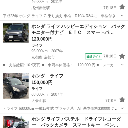
46,000km
2011年
播州赤穂駅
7月18日
平成23年 ホンダ ライフ G 乗り換え 車検 R10/4 R8/4に、車検付きで
購入した車両になります。 通勤で毎日使用中！ ただ1BOXの方が好き
兵庫
赤穂市
播州赤穂駅
ライフ
走行距離
ホンダ ライフ ハッピーエディション バック
なので乗り換え出品になります。 外観は、写真では綺麗にみえま...
モニター付ナビ ＥＴＣ スマートパ…
120,000円
ライフ
96,000km
2007年
7月18日
提携サイト
京都府 京都市
■ 支払総額: 16.9万円 ■ 車両本体価格： 120,000 円 ■ メーカー
名： ホンダ ■ 車種名： ライフ ■ グレード名： ハッピーエデ
京都
京都市
ライフ
ホンダ ライフ
ィション バックモニター付ナビ ＥＴＣ スマートパーキングアシ
150,000円
ストシステム...
ライフ
68,030km
2007年
大倉山駅
7月9日
・ライフ 68030km 平成19年式 ブラック系 AT 基本価格330000 走行
割引-16500 年式割引-66000 ﾘｻｲｸﾙ預託金13240 現状割引-110740 販売
兵庫
神戸市
大倉山駅
ライフ
価格
ホンダ ライフ パステル ドライブレコーダ
価格⚫︎150000 車検代行55000 乗...
ー バックカメラ スマートキー ベン…