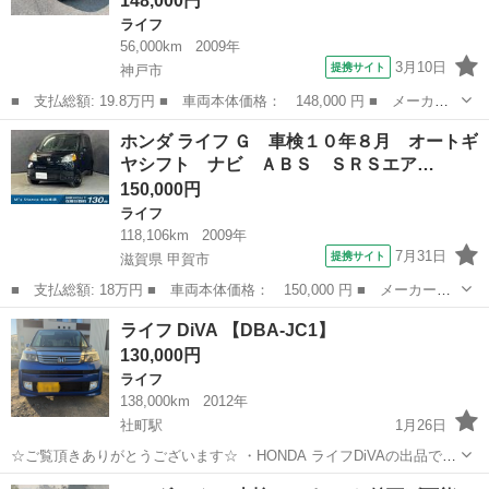
148,000円
ライフ
56,000km
2009年
3月10日
提携サイト
神戸市
■ 支払総額: 19.8万円 ■ 車両本体価格： 148,000 円 ■ メーカー
名： ホンダ ■ 車種名： ライフ ■ グレード名： Ｇ バックカ
兵庫
神戸市
ライフ
ホンダ ライフ Ｇ 車検１０年８月 オートギ
メラ ＥＴＣ キーレス ＣＤ ベンチシート 電格ミラー ■ 排気
ヤシフト ナビ ＡＢＳ ＳＲＳエア…
量： 66...
150,000円
ライフ
118,106km
2009年
7月31日
提携サイト
滋賀県 甲賀市
■ 支払総額: 18万円 ■ 車両本体価格： 150,000 円 ■ メーカー
名： ホンダ ■ 車種名： ライフ ■ グレード名： Ｇ 車検１０
滋賀
甲賀市
ライフ
ライフ DiVA 【DBA-JC1】
年８月 オートギヤシフト ナビ ＡＢＳ ＳＲＳエアバッグ ヘッ
130,000円
ドライトレベライ...
ライフ
138,000km
2012年
社町駅
1月26日
☆ご覧頂きありがとうございます☆ ・HONDA ライフDiVAの出品で
す！ 冷房、暖房しっかり機能してます！ ・機関良好で無事故車両で
兵庫
加東市
社町駅
ライフ
車両