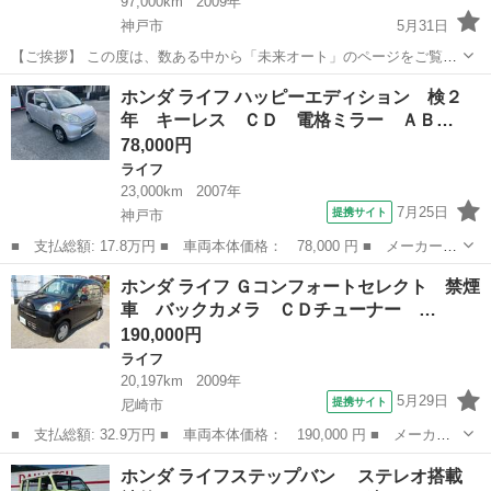
97,000km
2009年
神戸市
5月31日
【ご挨拶】 この度は、数ある中から「未来オート」のページをご覧い
ただき、誠にありがとうございます。 兵庫県を拠点に、10年以上の実
兵庫
神戸市
ライフ
ホンダ ライフ ハッピーエディション 検２
績。 整備士・検査員・査定士の資格を持つプロフェッショナルが、厳
年 キーレス ＣＤ 電格ミラー ＡＢ…
選した高品質車両のみを出品...
78,000円
ライフ
23,000km
2007年
7月25日
提携サイト
神戸市
■ 支払総額: 17.8万円 ■ 車両本体価格： 78,000 円 ■ メーカー
名： ホンダ ■ 車種名： ライフ ■ グレード名： ハッピーエデ
兵庫
神戸市
ライフ
ホンダ ライフ Ｇコンフォートセレクト 禁煙
ィション 検２年 キーレス ＣＤ 電格ミラー ＡＢＳ ベンチシ
車 バックカメラ ＣＤチューナー …
ート オートエ...
190,000円
ライフ
20,197km
2009年
5月29日
提携サイト
尼崎市
■ 支払総額: 32.9万円 ■ 車両本体価格： 190,000 円 ■ メーカー
名： ホンダ ■ 車種名： ライフ ■ グレード名： Ｇコンフォー
兵庫
尼崎市
ライフ
ホンダ ライフステップバン ステレオ搭載
トセレクト 禁煙車 バックカメラ ＣＤチューナー 電動格納ミラ