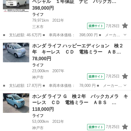
ペシャル １年保証 ナビ バックカ…
Ｄ ＤＶＤ オ...
398,000円
ライフ
79,971km
2011年
7月26日
提携サイト
三木市
■ 支払総額: 46.6万円 ■ 車両本体価格： 398,000 円 ■ メーカー
名： ホンダ ■ 車種名： ライフ ■ グレード名： Ｇ特別仕様車
兵庫
三木市
ライフ
ホンダ ライフ ハッピーエディション 検２
ＨＩＤスマートスペシャル １年保証 ナビ バックカメラ ＥＴ
年 キーレス ＣＤ 電格ミラー ＡＢ…
Ｃ スマ－トキ...
78,000円
ライフ
23,000km
2007年
7月25日
提携サイト
神戸市
■ 支払総額: 17.8万円 ■ 車両本体価格： 78,000 円 ■ メーカー
名： ホンダ ■ 車種名： ライフ ■ グレード名： ハッピーエデ
兵庫
神戸市
ライフ
ホンダ ライフ Ｇ 検２年 バックカメラ キ
ィション 検２年 キーレス ＣＤ 電格ミラー ＡＢＳ ベンチシ
ーレス ＣＤ 電格ミラー ＡＢＳ …
ート オートエ...
118,000円
ライフ
53,000km
2011年
7月25日
提携サイト
神戸市