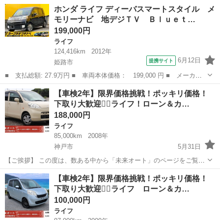
名： ホンダ ■ 車種名： ライフ ■ グレード名： Ｃ ３０６４
大阪
大阪狭山市
ライフ
ホンダ ライフ ディーバスマートスタイル メ
■ 排気量： 660cc ■ ドア枚数： 5D ■ ミッション： インパ...
モリーナビ 地デジＴＶ Ｂｌｕｅｔ…
199,000円
ライフ
124,416km
2012年
6月12日
提携サイト
姫路市
■ 支払総額: 27.9万円 ■ 車両本体価格： 199,000 円 ■ メーカー
名： ホンダ ■ 車種名： ライフ ■ グレード名： ディーバスマ
兵庫
姫路市
ライフ
【車検2年】限界価格挑戦！ポッキリ価格！
ートスタイル メモリーナビ 地デジＴＶ Ｂｌｕｅｔｏｏｔｈオー
下取り大歓迎🙆‍♂️ライフ！ローン＆カ…
ディオ ＤＶ...
188,000円
ライフ
85,000km
2008年
神戸市
5月31日
【ご挨拶】 この度は、数ある中から「未来オート」のページをご覧い
ただき、誠にありがとうございます。 兵庫県を拠点に、10年以上の実
兵庫
神戸市
ライフ
車両
【車検2年】限界価格挑戦！ポッキリ価格！
績。 整備士・検査員・査定士の資格を持つプロフェッショナルが、厳
下取り大歓迎🙆‍♂️ライフ ローン＆カ…
選した高品質車両のみを出品...
100,000円
ライフ