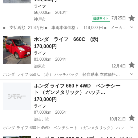
ライフ
56,000km
2010年
7月25日
提携サイト
神戸市
■ 支払総額: 21.8万円 ■ 車両本体価格： 118,000 円 ■ メーカー
名： ホンダ ■ 車種名： ライフ ■ グレード名： Ｇ 検２年
兵庫
神戸市
ライフ
ホンダ ライフ 660C (赤)
バックカメラ キーレス ＣＤ ベンチシート ■ 排気量： 660cc
170,000円
■ ...
ライフ
83,000km
2004年
加東市
12月4日
ホンダ ライフ 660 C （赤） ハッチバック 軽自動車 本体価格
170,000円 年式(初度登録年):2004(H16) 走行距離:8.3万km 修復歴:なし
兵庫
加東市
ライフ
法定
ホンダ ライフ 660 F 4WD ベンチシー
リサイクル料:リ済込 車検:車検...
ト （ガンメタリック） ハッチ…
170,000円
ライフ
87,000km
2005年
加古川市
10月21日
ホンダ ライフ 660 F 4WD ベンチシート （ガンメタリック） ハッチ
バック 軽自動車 本体価格 170,000円 支払総額 260,000円 年式(初度
兵庫
加古川市
ライフ
法定