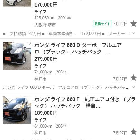
170,000円
ライフ
125,050km
2001年
7月22日
提携サイト
大阪府 堺市
■ 支払総額: 22万円 ■ 車両本体価格： 170,000 円 ■ メーカー
名： ホンダ ■ 車種名： ライフダンク ■ グレード名： ＴＲ
大阪
堺市
ライフ
ホンダ ライフ 660 D ターボ フルエア
キーレスアルミＴベル済１７ ■ 排気量： 660cc ■ ドア枚数：
ロ （ブラック） ハッチバック …
5D ■...
279,000円
ライフ
74,000km
2004年
神戸市
7月27日
ホンダ ライフ 660 D ターボ フルエアロ （ブラック） ハッチバッ
ク 軽自動車 本体価格 279,000円 支払総額 379,000円 年式(初度登録
兵庫
神戸市
ライフ
軽自動車
ホンダ ライフ 660 F 純正エアロ付き （ブラ
年):2004(H16) 走行距離:7.4万km 修復歴:なし...
ック） ハッチバック 軽自…
189,000円
ライフ
84,000km
2004年
神戸市
7月27日