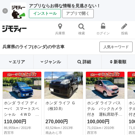
アプリならお得な情報を見逃さない！
インストール
アプリで開く
兵庫県
検索
ログイン
投稿
兵庫県のライフ(ホンダ)の中古車
人気キーワード
エリア
ジャンル
詳細
新着順
ホンダ ライフ ディ
ホンダ ライフ Ｇ
ホンダ ライフ パス
ホ
ーバ スマートスペ
（検10.8）
テル バックカメラ
テ
シャル ４ＷＤ ナ
付き 運転席助手席
付
ビＴＶ バックカメ
エアバック ＡＢＳ
エ
110,000円
270,000円
100,000円
10
ラ ＥＴＣ ＣＤ
付き パワーウイン
付
86,955km / 2011年
83,524km / 2013年
71,011km / 2010年
71,
ＤＶＤ オートエア
ド キーレスエント
ド
西宮市
南あわじ市
西宮市
西