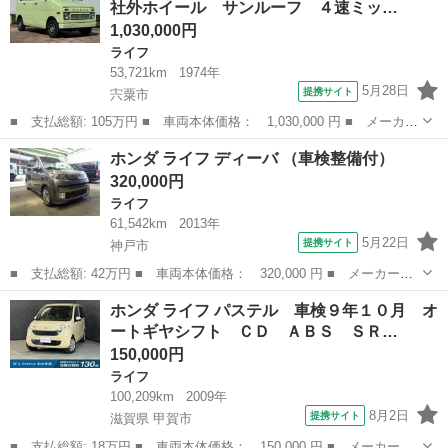
社外ホイール サンルーフ ４速ミッ…
ー キーレス...
1,030,000円
ライフ
53,721km
1974年
5月28日
提携サイト
宍粟市
■ 支払総額: 105万円 ■ 車両本体価格： 1,030,000 円 ■ メーカー
名： ホンダ ■ 車種名： ライフステップバン ■ グレード
兵庫
宍粟市
ライフ
ホンダ ライフ ディーバ （車検整備付）
名： ステレオ搭載 社外ホイール サンルーフ ４速ミッショ
320,000円
ン ラジオ ヒータ...
ライフ
61,542km
2013年
5月22日
提携サイト
神戸市
■ 支払総額: 42万円 ■ 車両本体価格： 320,000 円 ■ メーカー
名： ホンダ ■ 車種名： ライフ ■ グレード名： ディーバ ■
兵庫
神戸市
ライフ
ホンダ ライフ パステル 車検９年１０月 オ
排気量： 660cc ■ ドア枚数： 5D ■ ミッション： AT4速 ■ ...
ートギヤシフト ＣＤ ＡＢＳ ＳＲ…
150,000円
ライフ
100,209km
2009年
8月2日
提携サイト
滋賀県 甲賀市
■ 支払総額: 18万円 ■ 車両本体価格： 150,000 円 ■ メーカー