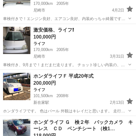
170,000km
2005年
尼崎市
4月2日
車検付きで！エンジン良好、エアコン良好、内装めっちゃ綺麗ですが
年式が古い為、ボディーが劣化しています。車検も9月まで有りますの
兵庫
尼崎市
ライフ
内装
激安価格、ライフ❗️
で名義変更だけで直ぐに乗れます❗️名義変更のやり方がわからない方
100,000円
は、自分が代わりに5000円で責任...
ライフ
170,000km
2005年
尼崎市
3月31日
車検付き、9月まで！まだまだ走ります。 チョット珍しい内装の、ラ
イフです。 エンジン良好❗️エアコン良好❗️タイミングベルト交換済み❗️名
兵庫
尼崎市
ライフ
タイミングベルト
ホンダライフＦ 平成20年式
義変更だけしてくれたら、直ぐに乗れます。変更のやり方分からない
200,000円
方は自分が代わりに400...
ライフ
101,500km
2008年
新在家駅
2月13日
ホンダライフです。 色はパール 外観はキレイだと思います。 走行
は、10万キロを少し超えてますが不具合なく燃費も長距離を走るとリ
兵庫
神戸市
新在家駅
ライフ
ホンダライフ
ホンダ ライフ Ｇ 検２年 バックカメラ キ
ッター20キロ位行きます。 奥様用や街乗りにいかがでしょうか？ 車検
ーレス ＣＤ ベンチシート （検1…
は3月24日までです。 装備...
118,000円