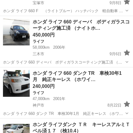
宝塚市
9月8日
ホンダ ライフ 660 F （ライトブルー） ハッチバック 軽自動車 本
体価格 280,000円 支払総額 390,000円 年式(初度登録年):2004(H16) 走
兵庫
宝塚市
ライフ
法定
ホンダ ライフ 660 ディーバ ボディガラスコ
行距離:5.3万km 修復歴:なし リサイクル料...
ーティング施工済 （ナイトホ…
450,000円
ライフ
58,000km
2006年
三木市
9月6日
ホンダ ライフ 660 ディーバ ボディガラスコーティング施工済 （ナ
イトホークブラックパール） ハッチバック 軽自動車 本体価格
兵庫
三木市
ライフ
法定
ホンダ ライフ 660 ダンク TR 車検30年1
450,000円 支払総額 560,000円 年式(初度登録年):2006(H18) ...
月 純正キーレス （ホワイ…
240,000円
ライフ
47,000km
2001年
神戸市
8月22日
ホンダ ライフ 660 ダンク TR 車検30年1月 純正キーレス （ホワイ
ト） ハッチバック 軽自動車 本体価格 240,000円 支払総額 290,000円
兵庫
神戸市
ライフ
ダンク
ホンダ ライフダンク ＴＲ キーレスアルミＴ
年式(初度登録年):2001(H13) 走行距離:4.7...
ベル済１７ （検10.4）