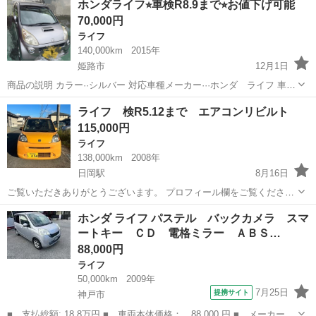
ホンダライフ⭐︎車検R8.9まで⭐︎お値下げ可能
す！！ ・カーポートで保管 ・車検もR9年2月まで付いていますので、
70,000円
ご購...
ライフ
140,000km
2015年
姫路市
12月1日
商品の説明 カラー··シルバー 対応車種メーカー···ホンダ ライフ 車
検 令8年9月迄 走行距離 140000km 現車確認可能 兵庫県姫路市辺り
兵庫
姫路市
ライフ
ホンダライフ
ライフ 検R5.12まで エアコンリビルト
細かなヘコミ、キズありです。 喫煙車なので気になる方はご遠慮く
115,000円
だ...
ライフ
138,000km
2008年
日岡駅
8月16日
ご覧いただきありがとうございます。 プロフィール欄をご覧くださ
い。 ライフの出品です。 足車にいかがでしょうか？？ エアコンコン
兵庫
加古川市
日岡駅
ライフ
ホンダ ライフ パステル バックカメラ スマ
プレッサーリビルト品に交換済みです。 別途車検渡し可能です。 名義
ートキー ＣＤ 電格ミラー ＡＢＳ…
エアコンコンプレッサーリビルト
変更、陸送可能です...
88,000円
ライフ
50,000km
2009年
7月25日
提携サイト
神戸市
■ 支払総額: 18.8万円 ■ 車両本体価格： 88,000 円 ■ メーカー