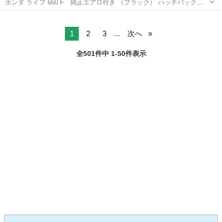
ホンダ ライフ 660 F 純正エアロ付き （ブラック） ハッチバック
軽自動車 本体価格 189,000円 支払総額 289,000円 年式(初度登録
兵庫
神戸市
ライフ
軽自動車
年):2004(H16) 走行距離:8.4万km 修復歴:なし リ...
1
2
3
...
次へ
全501件中 1-50件表示