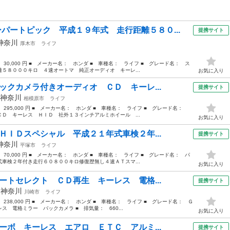
ーパートピック 平成１９年式 走行距離５８０...
提携サイト
神奈川
厚木市
ライフ
 30,000 円 ■ メーカー名： ホンダ ■ 車種名： ライフ ■ グレード名： ス
５８０００キロ ４速オートマ 純正オーディオ キーレ...
お気に入り
ックカメラ付きオーディオ ＣＤ キーレ...
提携サイト
神奈川
相模原市
ライフ
： 295,000 円 ■ メーカー名： ホンダ ■ 車種名： ライフ ■ グレード名：
Ｄ キーレス ＨＩＤ 社外１３インチアルミホイール ...
お気に入り
ＨＩＤスペシャル 平成２１年式車検２年...
提携サイト
神奈川
平塚市
ライフ
 70,000 円 ■ メーカー名： ホンダ ■ 車種名： ライフ ■ グレード名： パ
車検２年付き走行６０８００キロ修復歴無し４速ＡＴスマ...
お気に入り
ートセレクト ＣＤ再生 キーレス 電格...
提携サイト
年
神奈川
川崎市
ライフ
 238,000 円 ■ メーカー名： ホンダ ■ 車種名： ライフ ■ グレード名： Ｇ
 電格ミラー バックカメラ ■ 排気量： 660...
お気に入り
ーボ キーレス エアロ ＥＴＣ アルミ...
提携サイト