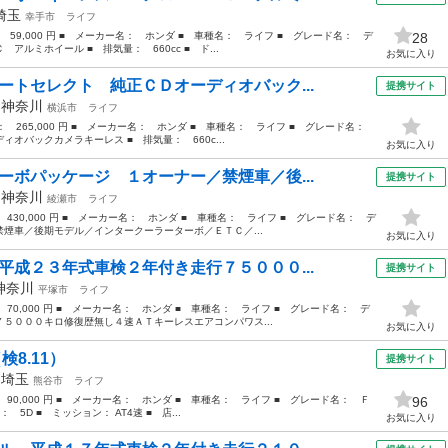
埼玉
幸手市
ライフ
： 59,000 円 ■ メーカー名： ホンダ ■ 車種名： ライフ ■ グレード名： デ
28
ルミホイール ■ 排気量： 660cc ■ ド...
お気に入り
ートセレクト 純正ＣＤオーディオバック...
提携サイト
年
神奈川
横浜市
ライフ
格： 265,000 円 ■ メーカー名： ホンダ ■ 車種名： ライフ ■ グレード名：
オバックカメラキーレス ■ 排気量： 660c...
お気に入り
ーボパッケージ １オーナー／禁煙車／後...
提携サイト
年
神奈川
綾瀬市
ライフ
 430,000 円 ■ メーカー名： ホンダ ■ 車種名： ライフ ■ グレード名： デ
煙車／後期モデル／インタークーラーターボ／ＥＴＣ／...
お気に入り
平成２３年式車検２年付き走行７５０００...
提携サイト
神奈川
平塚市
ライフ
 70,000 円 ■ メーカー名： ホンダ ■ 車種名： ライフ ■ グレード名： デ
５０００キロ修復歴無し４速ＡＴキーレスエアコンパワス...
お気に入り
検8.11）
提携サイト
年
埼玉
熊谷市
ライフ
 90,000 円 ■ メーカー名： ホンダ ■ 車種名： ライフ ■ グレード名： Ｆ
96
 5D ■ ミッション： AT4速 ■ 店...
お気に入り