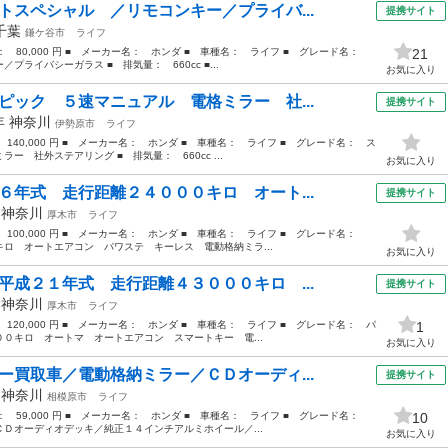
トスペシャル ／リモコンキー／プライバ...
提携サイト
千葉
鎌ケ谷市
ライフ
格： 80,000 円 ■ メーカー名： ホンダ ■ 車種名： ライフ ■ グレード名：
21
ライバシーガラス ■ 排気量： 660cc ■...
お気に入り
ピック ５速マニュアル 電格ミラー 社...
提携サイト
3年
神奈川
伊勢原市
ライフ
 140,000 円 ■ メーカー名： ホンダ ■ 車種名： ライフ ■ グレード名： ス
 社外ステアリング ■ 排気量： 660cc ...
お気に入り
６年式 走行距離２４０００キロ オート...
提携サイト
年
神奈川
厚木市
ライフ
： 100,000 円 ■ メーカー名： ホンダ ■ 車種名： ライフ ■ グレード名：
ロ オートエアコン パワステ キーレス 電動格納ミラ...
お気に入り
平成２１年式 走行距離４３０００キロ ...
提携サイト
年
神奈川
厚木市
ライフ
 120,000 円 ■ メーカー名： ホンダ ■ 車種名： ライフ ■ グレード名： パ
1
０キロ オートマ オートエアコン スマートキー 電...
お気に入り
ー買取車／電動格納ミラー／ＣＤオーディ...
提携サイト
年
神奈川
相模原市
ライフ
格： 59,000 円 ■ メーカー名： ホンダ ■ 車種名： ライフ ■ グレード名：
10
Ｄオーディオデッキ／純正１４インチアルミホイール／...
お気に入り