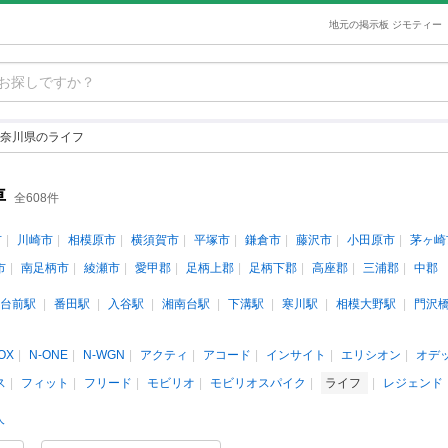
地元の掲示板 ジモティー
奈川県のライフ
車
全608件
市
川崎市
相模原市
横須賀市
平塚市
鎌倉市
藤沢市
小田原市
茅ヶ崎
市
南足柄市
綾瀬市
愛甲郡
足柄上郡
足柄下郡
高座郡
三浦郡
中郡
台前駅
番田駅
入谷駅
湘南台駅
下溝駅
寒川駅
相模大野駅
門沢
OX
N-ONE
N-WGN
アクティ
アコード
インサイト
エリシオン
オデ
ス
フィット
フリード
モビリオ
モビリオスパイク
ライフ
レジェンド
人