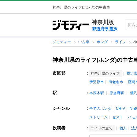
神奈川県のライフ(ホンダ)の中古車
神奈川版
都道府県選択
ジモティー
中古車
ホンダ
ライフ
神
神奈川県のライフ(ホンダ)の中古
市区郡
：
神奈川県のライフ
横浜
伊勢原市
海老名市
座間
駅
：
本厚木駅
原当麻駅
相武
ジャンル
：
全てのホンダ
CR-V
N-B
ストリーム
ゼスト
バモ
投稿者
：
ライフの全て
個人
法