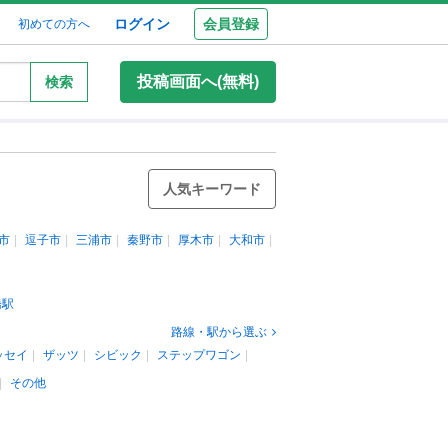
ログイン
会員登録
初めての方へ
投稿画面へ(無料)
検索
人気キーワード
市
逗子市
三浦市
秦野市
厚木市
大和市
橋駅
路線・駅から選ぶ
ッセイ
ザッツ
シビック
ステップワゴン
その他