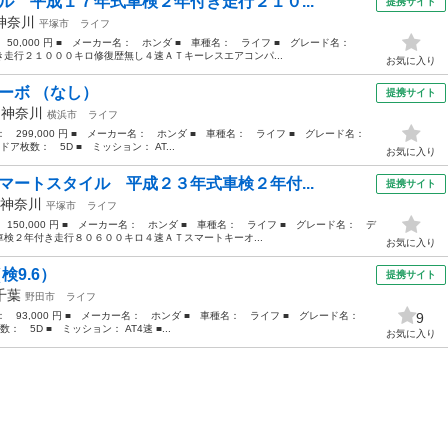
ル 平成１７年式車検２年付き走行２１０...
提携サイト
神奈川
平塚市
ライフ
： 50,000 円 ■ メーカー名： ホンダ ■ 車種名： ライフ ■ グレード名：
走行２１０００キロ修復歴無し４速ＡＴキーレスエアコンパ...
お気に入り
ーボ （なし）
提携サイト
年
神奈川
横浜市
ライフ
格： 299,000 円 ■ メーカー名： ホンダ ■ 車種名： ライフ ■ グレード名：
ドア枚数： 5D ■ ミッション： AT...
お気に入り
マートスタイル 平成２３年式車検２年付...
提携サイト
神奈川
平塚市
ライフ
 150,000 円 ■ メーカー名： ホンダ ■ 車種名： ライフ ■ グレード名： デ
検２年付き走行８０６００キロ４速ＡＴスマートキーオ...
お気に入り
検9.6）
提携サイト
千葉
野田市
ライフ
格： 93,000 円 ■ メーカー名： ホンダ ■ 車種名： ライフ ■ グレード名：
9
： 5D ■ ミッション： AT4速 ■...
お気に入り