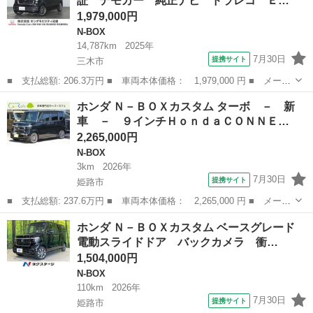
証 デモカー 純正ナビ ドラレコ Ｅ…
ＴＣ 地デジ...
1,979,000円
N-BOX
14,787km
2025年
7月30日
提携サイト
三木市
■ 支払総額: 206.3万円 ■ 車両本体価格： 1,979,000 円 ■ メーカ
ー名： ホンダ ■ 車種名： Ｎ－ＢＯＸカスタム ■ グレード
兵庫
三木市
N-BOX
ホンダ Ｎ－ＢＯＸカスタム ターボ － 新
名： ターボ ２年保証 デモカー 純正ナビ ドラレコ ＥＴＣ
車 － ９インチＨｏｎｄａＣＯＮＮＥ…
バックカメラ...
2,265,000円
N-BOX
3km
2026年
7月30日
提携サイト
姫路市
■ 支払総額: 237.6万円 ■ 車両本体価格： 2,265,000 円 ■ メーカ
ー名： ホンダ ■ 車種名： Ｎ－ＢＯＸカスタム ■ グレード
兵庫
姫路市
N-BOX
ホンダ Ｎ－ＢＯＸカスタム ベースグレード
名： ターボ － 新車 － ９インチＨｏｎｄａＣＯＮＮＥＣＴナ
電動スライドドア バックカメラ 衝…
ビ＆フルセグ...
1,504,000円
N-BOX
110km
2026年
7月30日
提携サイト
姫路市