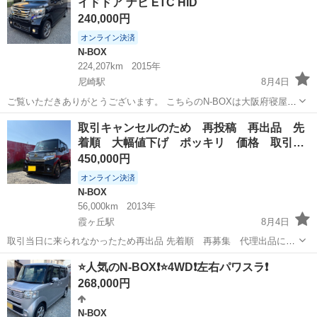
イドドア ナビ ETC HID
量： 660...
240,000円
オンライン決済
N-BOX
224,207km
2015年
尼崎駅
8月4日
ご覧いただきありがとうございます。 こちらのN-BOXは大阪府寝屋川
市から出品しております。 詳しい写真はこちらのページよりご確認く
兵庫
尼崎市
尼崎駅
N-BOX
車両
取引キャンセルのため 再投稿 再出品 先
ださい。 https://jp.mercari.com/item/m30910311904?...
着順 大幅値下げ ポッキリ 価格 取引…
450,000円
オンライン決済
N-BOX
56,000km
2013年
霞ヶ丘駅
8月4日
取引当日に来られなかったため再出品 先着順 再募集 代理出品にな
ります 85万円から大幅に35万値下げして 50万円ポッキリです NBOX
兵庫
淡路市
霞ヶ丘駅
N-BOX
NBOX
⭐️人気のN-BOX❗️⭐️4WD❗️左右パワスラ❗️
カスタム 黒 低走行 車検1年あり (令和9年2月まで) 貸出してい...
268,000円
N-BOX