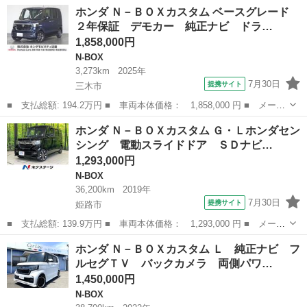
名： ホンダ ■ 車種名： Ｎ－ＢＯＸ ■ グレード名： Ｇ・Ｌパ
大阪
和泉市
N-BOX
ホンダ Ｎ－ＢＯＸカスタム ベースグレード
ッケージ スマートキー／アイドリングストップ／両側スライドドア
２年保証 デモカー 純正ナビ ドラ…
／助手席側パ...
1,858,000円
N-BOX
3,273km
2025年
7月30日
提携サイト
三木市
■ 支払総額: 194.2万円 ■ 車両本体価格： 1,858,000 円 ■ メーカ
ー名： ホンダ ■ 車種名： Ｎ－ＢＯＸカスタム ■ グレード
兵庫
三木市
N-BOX
ホンダ Ｎ－ＢＯＸカスタム Ｇ・Ｌホンダセン
名： ベースグレード ２年保証 デモカー 純正ナビ ドラレコ
シング 電動スライドドア ＳＤナビ…
ＥＴＣ バッ...
1,293,000円
N-BOX
36,200km
2019年
7月30日
提携サイト
姫路市
■ 支払総額: 139.9万円 ■ 車両本体価格： 1,293,000 円 ■ メーカ
ー名： ホンダ ■ 車種名： Ｎ－ＢＯＸカスタム ■ グレード
兵庫
姫路市
N-BOX
ホンダ Ｎ－ＢＯＸカスタム Ｌ 純正ナビ フ
名： Ｇ・Ｌホンダセンシング 電動スライドドア ＳＤナビ バッ
ルセグＴＶ バックカメラ 両側パワ…
クカメラ 衝...
1,450,000円
N-BOX