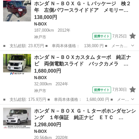
兵庫
神戸市
N-BOX
ホンダ Ｎ－ＢＯＸ Ｇ・Ｌパッケージ 検２
名： Ｇ・Ｌホンダセンシング ドライブレコーダー ＥＴＣ バッ
年 左側パワースライドドア メモリー…
クカメラ 両...
138,000円
N-BOX
187,000km
2012年
7月25日
提携サイト
神戸市
■ 支払総額: 23.8万円 ■ 車両本体価格： 138,000 円 ■ メーカー
名： ホンダ ■ 車種名： Ｎ－ＢＯＸ ■ グレード名： Ｇ・Ｌパ
兵庫
神戸市
N-BOX
ホンダ Ｎ－ＢＯＸカスタム ターボ 純正ナ
ッケージ 検２年 左側パワースライドドア メモリーナビ ＥＴ
ビ 両側電動スライド バックカメラ …
Ｃ ワンセグ ...
1,680,000円
N-BOX
32,000km
2024年
7月30日
提携サイト
神戸市
■ 支払総額: 175.9万円 ■ 車両本体価格： 1,680,000 円 ■ メーカ
ー名： ホンダ ■ 車種名： Ｎ－ＢＯＸカスタム ■ グレード
兵庫
神戸市
N-BOX
ホンダ Ｎ－ＢＯＸ Ｇ・Ｌターボホンダセンシ
名： ターボ 純正ナビ 両側電動スライド バックカメラ ホンダ
ング １年保証 純正ナビ ＥＴＣ …
センシング ...
1,298,000円
N-BOX
20,564km
2020年