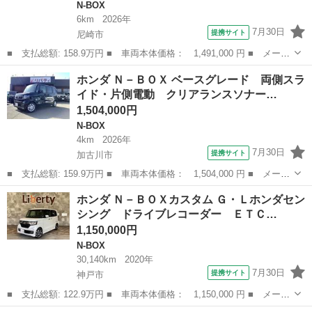
N-BOX
6km
2026年
7月30日
提携サイト
尼崎市
■ 支払総額: 158.9万円 ■ 車両本体価格： 1,491,000 円 ■ メーカ
ー名： ホンダ ■ 車種名： Ｎ－ＢＯＸカスタム ■ グレード
兵庫
尼崎市
N-BOX
ホンダ Ｎ－ＢＯＸ ベースグレード 両側スラ
名： ベースグレード 両側電動スライドドア クリアランスソナ
イド・片側電動 クリアランスソナー…
ー オートクル...
1,504,000円
N-BOX
4km
2026年
7月30日
提携サイト
加古川市
■ 支払総額: 159.9万円 ■ 車両本体価格： 1,504,000 円 ■ メーカ
ー名： ホンダ ■ 車種名： Ｎ－ＢＯＸ ■ グレード名： ベース
兵庫
加古川市
N-BOX
ホンダ Ｎ－ＢＯＸカスタム Ｇ・Ｌホンダセン
グレード 両側スライド・片側電動 クリアランスソナー オートク
シング ドライブレコーダー ＥＴＣ…
ルーズコ...
1,150,000円
N-BOX
30,140km
2020年
7月30日
提携サイト
神戸市
■ 支払総額: 122.9万円 ■ 車両本体価格： 1,150,000 円 ■ メーカ
ー名： ホンダ ■ 車種名： Ｎ－ＢＯＸカスタム ■ グレード