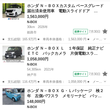
名： ホンダ ■ 車種名： Ｎ－ＢＯＸ ■ グレード名： Ｇ・Ｌホ
兵庫
神戸市
N-BOX
ホンダ Ｎ－ＢＯＸカスタム ベースグレード
ンダセンシング ＥＴＣ バックカメラ 両側スライド・片側電動
届出済未使用車 電動スライドドア …
ナビ クリ...
1,563,000円
N-BOX
30km
2026年
7月30日
提携サイト
姫路市
■ 支払総額: 165.9万円 ■ 車両本体価格： 1,563,000 円 ■ メーカ
ー名： ホンダ ■ 車種名： Ｎ－ＢＯＸカスタム ■ グレード
兵庫
姫路市
N-BOX
ホンダ Ｎ－ＢＯＸ Ｌ １年保証 純正ナビ
名： ベースグレード 届出済未使用車 電動スライドドア 衝突被
ＥＴＣ バックカメラ 片側電動スラ…
害軽減システ...
1,058,000円
N-BOX
54,305km
2021年
7月30日
提携サイト
神戸市
■ 支払総額: 116.4万円 ■ 車両本体価格： 1,058,000 円 ■ メーカ
ー名： ホンダ ■ 車種名： Ｎ－ＢＯＸ ■ グレード名： Ｌ １
兵庫
神戸市
N-BOX
ホンダ Ｎ－ＢＯＸ Ｇ・Ｌパッケージ 検２
年保証 純正ナビ ＥＴＣ バックカメラ 片側電動スライドドア
年 左側パワスラ メモリーナビ バッ…
アダプテ...
148,000円
N-BOX