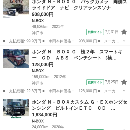
ホンダ Ｎ－ＢＯＸ Ｇ バックカメラ 両側ス
名： ターボ ２年保証 デモカー 純正ナビ 全周囲カメラ ドラ
ライドドア ナビ クリアランスソナ…
レコ ＥＴＣ...
908,000円
N-BOX
48,826km
2021年
7月31日
提携サイト
神戸市
■ 支払総額: 99.9万円 ■ 車両本体価格： 908,000 円 ■ メーカー
名： ホンダ ■ 車種名： Ｎ－ＢＯＸ ■ グレード名： Ｇ バッ
兵庫
神戸市
N-BOX
ホンダ Ｎ－ＢＯＸ Ｇ 検２年 スマートキ
クカメラ 両側スライドドア ナビ クリアランスソナー オートク
ー ＣＤ ＡＢＳ ベンチシート （検…
ルーズコント...
128,000円
N-BOX
159,000km
2012年
7月25日
提携サイト
神戸市
■ 支払総額: 22.8万円 ■ 車両本体価格： 128,000 円 ■ メーカー
名： ホンダ ■ 車種名： Ｎ－ＢＯＸ ■ グレード名： Ｇ 検２
兵庫
神戸市
N-BOX
ホンダ Ｎ－ＢＯＸカスタム Ｇ・ＥＸホンダセ
年 スマートキー ＣＤ ＡＢＳ ベンチシート ■ 排気量： 660cc
ンシング ビルトインＥＴＣ ＣＤ …
■...
1,634,000円
N-BOX
24,000km
2020年