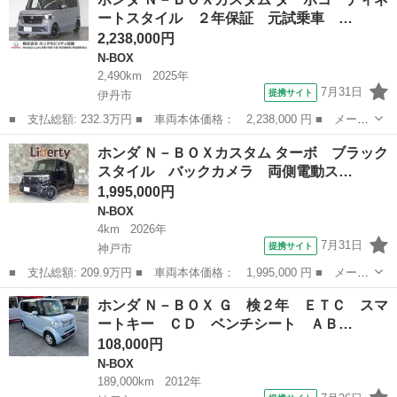
名： ブラックスタイル 両側電動スライドドア クリアランスソナ
ートスタイル ２年保証 元試乗車 …
ー オートラ...
2,238,000円
N-BOX
2,490km
2025年
7月31日
提携サイト
伊丹市
■ 支払総額: 232.3万円 ■ 車両本体価格： 2,238,000 円 ■ メーカ
ー名： ホンダ ■ 車種名： Ｎ－ＢＯＸカスタム ■ グレード
兵庫
伊丹市
N-BOX
ホンダ Ｎ－ＢＯＸカスタム ターボ ブラック
名： ターボコーディネートスタイル ２年保証 元試乗車 禁煙
スタイル バックカメラ 両側電動ス…
車 純正９イン...
1,995,000円
N-BOX
4km
2026年
7月31日
提携サイト
神戸市
■ 支払総額: 209.9万円 ■ 車両本体価格： 1,995,000 円 ■ メーカ
ー名： ホンダ ■ 車種名： Ｎ－ＢＯＸカスタム ■ グレード
兵庫
神戸市
N-BOX
ホンダ Ｎ－ＢＯＸ Ｇ 検２年 ＥＴＣ スマ
名： ターボ ブラックスタイル バックカメラ 両側電動スライド
ートキー ＣＤ ベンチシート ＡＢ…
ドア オート...
108,000円
N-BOX
189,000km
2012年