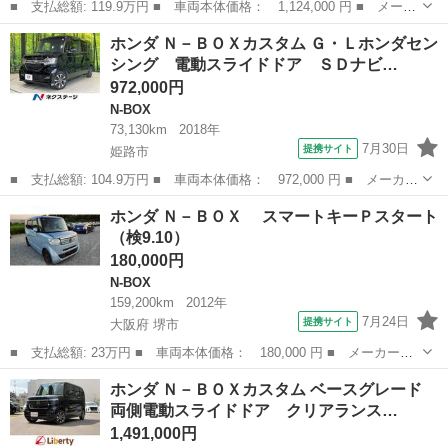
■ 支払総額: 119.9万円 ■ 車両本体価格： 1,124,000 円 ■ メーカ
ー名： ホンダ ■ 車種名： Ｎ－ＢＯＸカスタム ■ グレード
兵庫
姫路市
N-BOX
ホンダ Ｎ－ＢＯＸカスタム Ｇ・Ｌホンダセン
名： Ｌ ＳＤナビ バックカメラ 電動スライドドア 衝突軽減シ
シング 電動スライドドア ＳＤナビ…
ステム アダ...
972,000円
N-BOX
73,130km
2018年
7月30日
提携サイト
姫路市
■ 支払総額: 104.9万円 ■ 車両本体価格： 972,000 円 ■ メーカー
名： ホンダ ■ 車種名： Ｎ－ＢＯＸカスタム ■ グレード名：
兵庫
姫路市
N-BOX
ホンダ Ｎ－ＢＯＸ スマートキーＰスタート
Ｇ・Ｌホンダセンシング 電動スライドドア ＳＤナビ バックカメ
（検9.10）
ラ 衝突軽...
180,000円
N-BOX
159,200km
2012年
7月24日
提携サイト
大阪府 堺市
■ 支払総額: 23万円 ■ 車両本体価格： 180,000 円 ■ メーカー
名： ホンダ ■ 車種名： Ｎ－ＢＯＸ ■ グレード名： スマー
大阪
堺市
N-BOX
ホンダ Ｎ－ＢＯＸカスタム ベースグレード
トキーＰスタート ■ 排気量： 660cc ■ ドア枚数： 5D ■ ミッシ
両側電動スライドドア クリアランス…
ョ...
1,491,000円