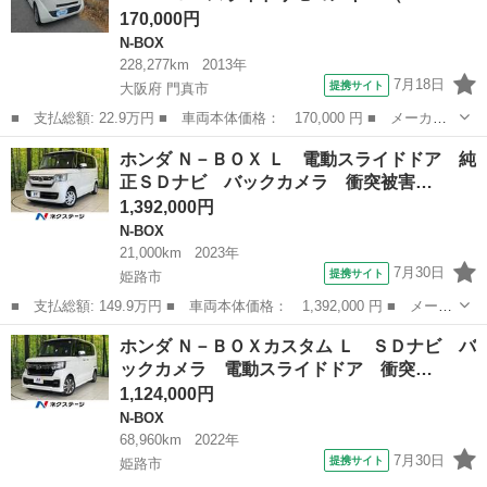
170,000円
N-BOX
228,277km
2013年
7月18日
提携サイト
大阪府 門真市
■ 支払総額: 22.9万円 ■ 車両本体価格： 170,000 円 ■ メーカー
名： ホンダ ■ 車種名： Ｎ－ＢＯＸ ■ グレード名： Ｇ・Ｌパ
大阪
門真市
N-BOX
ホンダ Ｎ－ＢＯＸ Ｌ 電動スライドドア 純
ッケージ ナビＴＶＥＴＣＰスライドリモコンキー ■ 排気量：
正ＳＤナビ バックカメラ 衝突被害…
660cc ...
1,392,000円
N-BOX
21,000km
2023年
7月30日
提携サイト
姫路市
■ 支払総額: 149.9万円 ■ 車両本体価格： 1,392,000 円 ■ メーカ
ー名： ホンダ ■ 車種名： Ｎ－ＢＯＸ ■ グレード名： Ｌ 電
兵庫
姫路市
N-BOX
ホンダ Ｎ－ＢＯＸカスタム Ｌ ＳＤナビ バ
動スライドドア 純正ＳＤナビ バックカメラ 衝突被害軽減システ
ックカメラ 電動スライドドア 衝突…
ム 禁煙...
1,124,000円
N-BOX
68,960km
2022年
7月30日
提携サイト
姫路市