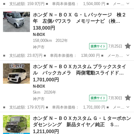
■ 支払総額: 159.9万円 ■ 車両本体価格： 1,504,000 円 ■ メーカ
ー名： ホンダ ■ 車種名： Ｎ－ＢＯＸカスタム ■ グレード
兵庫
姫路市
N-BOX
ホンダ Ｎ－ＢＯＸ Ｇ・Ｌパッケージ 検２
名： ベースグレード 電動スライドドア バックカメラ 衝突軽
年 左側パワスラ メモリーナビ （検…
減 レーダーク...
138,000円
N-BOX
158,000km
2012年
7月25日
提携サイト
神戸市
■ 支払総額: 23.8万円 ■ 車両本体価格： 138,000 円 ■ メーカー
名： ホンダ ■ 車種名： Ｎ－ＢＯＸ ■ グレード名： Ｇ・Ｌパ
兵庫
神戸市
N-BOX
ホンダ Ｎ－ＢＯＸカスタム ブラックスタイ
ッケージ 検２年 左側パワスラ メモリーナビ ■ 排気量： 660cc
ル バックカメラ 両側電動スライドド…
■...
1,701,000円
N-BOX
5km
2026年
7月30日
提携サイト
神戸市
■ 支払総額: 179.9万円 ■ 車両本体価格： 1,701,000 円 ■ メーカ
ー名： ホンダ ■ 車種名： Ｎ－ＢＯＸカスタム ■ グレード
兵庫
神戸市
N-BOX
ホンダ Ｎ－ＢＯＸカスタム Ｇ・Ｌターボホン
名： ブラックスタイル バックカメラ 両側電動スライドドア ク
ダセンシング 新品タイヤ／純正 Ｓ…
リアランスソ...
1,211,000円