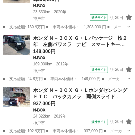
N-BOX
23,560km
2020年
7月30日
提携サイト
神戸市
■ 支払総額: 139.9万円 ■ 車両本体価格： 1,308,000 円 ■ メーカ
ー名： ホンダ ■ 車種名： Ｎ－ＢＯＸカスタム ■ グレード
兵庫
神戸市
N-BOX
ホンダ Ｎ－ＢＯＸ Ｇ・Ｌパッケージ 検２
名： Ｌ 純正ナビ バックカメラ 両側スライド・片側電動 クリ
年 左側パワスラ ナビ スマートキー…
アランスソナ...
148,000円
N-BOX
169,000km
2012年
7月26日
提携サイト
神戸市
■ 支払総額: 24.8万円 ■ 車両本体価格： 148,000 円 ■ メーカー
名： ホンダ ■ 車種名： Ｎ－ＢＯＸ ■ グレード名： Ｇ・Ｌパ
兵庫
神戸市
N-BOX
ホンダ Ｎ－ＢＯＸ Ｇ・Ｌホンダセンシング
ッケージ 検２年 左側パワスラ ナビ スマートキー アルミ タ
ＥＴＣ バックカメラ 両側スライド…
イミングチェ...
937,000円
N-BOX
24,322km
2019年
7月30日
提携サイト
神戸市
■ 支払総額: 102.9万円 ■ 車両本体価格： 937,000 円 ■ メーカー