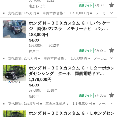
38,700km
2022年
7月30日
提携サイト
南あわじ市
■ 支払総額: 149万円 ■ 車両本体価格： 1,450,000 円 ■ メーカー
名： ホンダ ■ 車種名： Ｎ－ＢＯＸカスタム ■ グレード名：
兵庫
南あわじ市
N-BOX
ホンダ Ｎ－ＢＯＸカスタム Ｇ・Ｌパッケー
Ｌ 純正ナビ フルセグＴＶ バックカメラ 両側パワースライドド
ジ 両側パワスラ メモリーナビ バッ…
ア アダプ...
188,000円
N-BOX
166,000km
2012年
4月27日
提携サイト
神戸市
■ 支払総額: 23.8万円 ■ 車両本体価格： 188,000 円 ■ メーカー
名： ホンダ ■ 車種名： Ｎ－ＢＯＸカスタム ■ グレード名：
兵庫
神戸市
N-BOX
ホンダ Ｎ－ＢＯＸカスタム Ｇ・Ｌターボホン
Ｇ・Ｌパッケージ 両側パワスラ メモリーナビ バックカメラ Ｅ
ダセンシング ターボ 両側電動ドア…
ＴＣ ワンセ...
1,178,000円
N-BOX
57,690km
2019年
7月30日
提携サイト
姫路市
■ 支払総額: 125.9万円 ■ 車両本体価格： 1,178,000 円 ■ メーカ
ー名： ホンダ ■ 車種名： Ｎ－ＢＯＸカスタム ■ グレード
兵庫
姫路市
N-BOX
ホンダ Ｎ－ＢＯＸカスタム Ｇ・Ｌホンダセン
名： Ｇ・Ｌターボホンダセンシング ターボ 両側電動ドア 純正