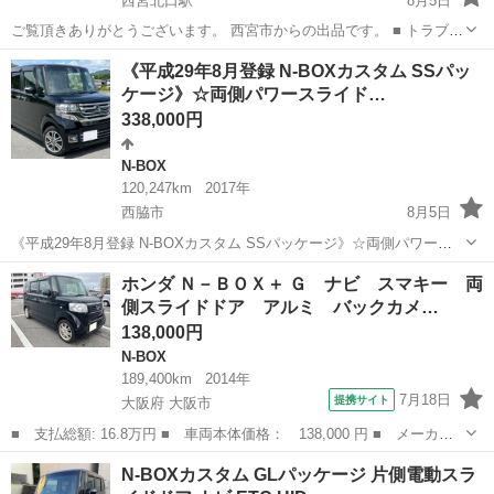
西宮北口駅
8月5日
ご覧頂きありがとうございます。 西宮市からの出品です。 ■ トラブル
防止の為、即購入はおやめください。 必ず現車確認の上、ご納得して
兵庫
西宮市
西宮北口駅
N-BOX
《平成29年8月登録 N-BOXカスタム SSパッ
頂いてからご購入をお願い致します。 投稿内容などの質問は、コメン
ケージ》☆両側パワースライド…
トでお問い合わせください。...
338,000円
N-BOX
120,247km
2017年
西脇市
8月5日
《平成29年8月登録 N-BOXカスタム SSパッケージ》☆両側パワース
ライドドア☆スマートキーX2個☆Gathersナビ☆Bluetooth☆バックモ
兵庫
西脇市
N-BOX
車両
ホンダ Ｎ－ＢＯＸ＋ Ｇ ナビ スマキー 両
ニター☆地デジフルセグTV☆ETC☆VSA☆シートヒーター☆【車両交
側スライドドア アルミ バックカメ…
換や...
138,000円
N-BOX
189,400km
2014年
7月18日
提携サイト
大阪府 大阪市
■ 支払総額: 16.8万円 ■ 車両本体価格： 138,000 円 ■ メーカー
名： ホンダ ■ 車種名： Ｎ－ＢＯＸ＋ ■ グレード名： Ｇ ナ
大阪
大阪市
N-BOX
N-BOXカスタム GLパッケージ 片側電動スラ
ビ スマキー 両側スライドドア アルミ バックカメラ ■ 排気