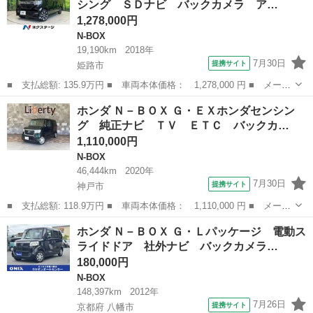
シング ＳＤナビ バックカメラ ア…
８型ナビ バ...
1,278,000円
N-BOX
19,190km
2018年
7月30日
提携サイト
姫路市
■ 支払総額: 135.9万円 ■ 車両本体価格： 1,278,000 円 ■ メーカ
ー名： ホンダ ■ 車種名： Ｎ－ＢＯＸカスタム ■ グレード
兵庫
姫路市
N-BOX
ホンダ Ｎ－ＢＯＸ Ｇ・ＥＸホンダセンシン
名： Ｇ・Ｌホンダセンシング ＳＤナビ バックカメラ アダプテ
グ 純正ナビ ＴＶ ＥＴＣ バックカ…
ィブクルコン...
1,110,000円
N-BOX
46,444km
2020年
7月30日
提携サイト
神戸市
■ 支払総額: 118.9万円 ■ 車両本体価格： 1,110,000 円 ■ メーカ
ー名： ホンダ ■ 車種名： Ｎ－ＢＯＸ ■ グレード名： Ｇ・Ｅ
兵庫
神戸市
N-BOX
ホンダ Ｎ－ＢＯＸ Ｇ・Ｌパッケージ 電動ス
Ｘホンダセンシング 純正ナビ ＴＶ ＥＴＣ バックカメラ 両側
ライドドア 社外ナビ バックカメラ…
スライド...
180,000円
N-BOX
148,397km
2012年
7月26日
提携サイト
京都府 八幡市