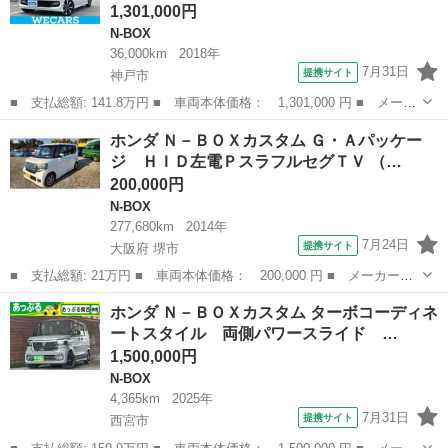
1,301,000円
N-BOX
36,000km
2018年
7月31日
提携サイト
神戸市
■ 支払総額: 141.8万円 ■ 車両本体価格： 1,301,000 円 ■ メーカ
ー名： ホンダ ■ 車種名： Ｎ－ＢＯＸカスタム ■ グレード
兵庫
神戸市
N-BOX
ホンダ Ｎ－ＢＯＸカスタム Ｇ・Ａパッケー
名： Ｇ・Ｌホンダセンシング 保証書／社外 ８インチ ＳＤナビ
ジ ＨＩＤ左電ＰスラフルセグＴＶ （…
／電動スライ...
200,000円
N-BOX
277,680km
2014年
7月24日
提携サイト
大阪府 堺市
■ 支払総額: 21万円 ■ 車両本体価格： 200,000 円 ■ メーカー
名： ホンダ ■ 車種名： Ｎ－ＢＯＸカスタム ■ グレード名：
大阪
堺市
N-BOX
ホンダ Ｎ－ＢＯＸカスタム ターボコーディネ
Ｇ・Ａパッケージ ＨＩＤ左電ＰスラフルセグＴＶ ■ 排気量：
ートスタイル 両側パワースライド …
660cc ■ ...
1,500,000円
N-BOX
4,365km
2025年
7月31日
提携サイト
西宮市