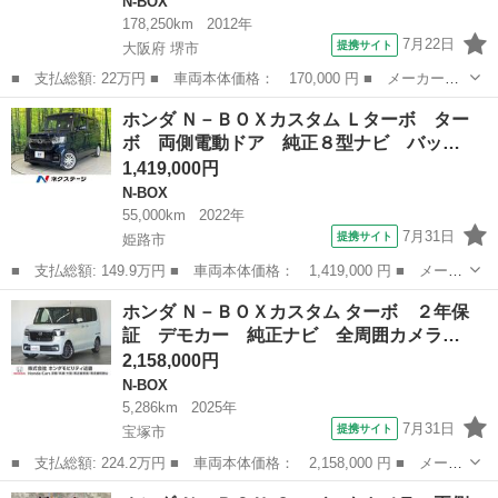
N-BOX
178,250km
2012年
7月22日
提携サイト
大阪府 堺市
■ 支払総額: 22万円 ■ 車両本体価格： 170,000 円 ■ メーカー
名： ホンダ ■ 車種名： Ｎ－ＢＯＸ ■ グレード名： Ｇ 左右
大阪
堺市
N-BOX
ホンダ Ｎ－ＢＯＸカスタム Ｌターボ ター
Ｐスラスマートキー ■ 排気量： 660cc ■ ドア枚数： 5D ■ ミッ
ボ 両側電動ドア 純正８型ナビ バッ…
シ...
1,419,000円
N-BOX
55,000km
2022年
7月31日
提携サイト
姫路市
■ 支払総額: 149.9万円 ■ 車両本体価格： 1,419,000 円 ■ メーカ
ー名： ホンダ ■ 車種名： Ｎ－ＢＯＸカスタム ■ グレード
兵庫
姫路市
N-BOX
ホンダ Ｎ－ＢＯＸカスタム ターボ ２年保
名： Ｌターボ ターボ 両側電動ドア 純正８型ナビ バックカメ
証 デモカー 純正ナビ 全周囲カメラ…
ラ 衝突軽減...
2,158,000円
N-BOX
5,286km
2025年
7月31日
提携サイト
宝塚市
■ 支払総額: 224.2万円 ■ 車両本体価格： 2,158,000 円 ■ メーカ
ー名： ホンダ ■ 車種名： Ｎ－ＢＯＸカスタム ■ グレード
兵庫
宝塚市
N-BOX