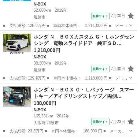
N-BOX
52,000km
2019年
7月30日
提携サイト
姫路市
■ 支払総額: 128.9万円 ■ 車両本体価格： 1,211,000 円 ■ メーカ
ー名： ホンダ ■ 車種名： Ｎ－ＢＯＸカスタム ■ グレード
兵庫
姫路市
N-BOX
ホンダ Ｎ－ＢＯＸカスタム Ｇ・Ｌホンダセン
名： Ｇ・Ｌターボホンダセンシング 新品タイヤ／純正 ＳＤナビ
シング 電動スライドドア 純正ＳＤ…
／ホンダセン...
1,218,000円
N-BOX
38,300km
2019年
7月30日
提携サイト
姫路市
■ 支払総額: 129.9万円 ■ 車両本体価格： 1,218,000 円 ■ メーカ
ー名： ホンダ ■ 車種名： Ｎ－ＢＯＸカスタム ■ グレード
兵庫
姫路市
N-BOX
ホンダ Ｎ－ＢＯＸ Ｇ・Ｌパッケージ スマー
名： Ｇ・Ｌホンダセンシング 電動スライドドア 純正ＳＤナビ
トキー／アイドリングストップ／両側…
バックカメラ...
188,000円
N-BOX
165,331km
2012年
7月23日
提携サイト
大阪府 和泉市
■ 支払総額: 23.8万円 ■ 車両本体価格： 188,000 円 ■ メーカー