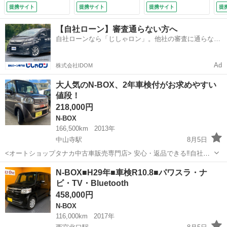
トキー 電動格納ミ
レ
提携サイト
提携サイト
提携サイト
提
ラー シートヒータ
カ
ー ベンチシート
ラ
【自社ローン】審査通らない方へ
ＣＶＴ ＥＳＣ チ
テ
自社ローンなら「じしゃロン」。他社の審査に通らなか
ップアップシート
ト
った方も
アルミホイール エ
ｔ
アコン （検11.5）
Ｄ
Ad
株式会社IDOM
タ
ンサ
大人気のN-BOX、2年車検付がお求めやすい
値段！
218,000円
N-BOX
166,500km
2013年
中山寺駅
8月5日
<オートショップタナカ中古車販売専門店> 安心・返品できる‼自社ロ
ーンがさらにご利用しやすくなりました！ https://blog.aauto-
兵庫
伊丹市
中山寺駅
N-BOX
オートショップタナカ
N-BOX■H29年■車検R10.8■パワスラ・ナ
tanaka.com/2022/01/loan.html ご覧...
ビ・TV・Bluetooth
458,000円
N-BOX
116,000km
2017年