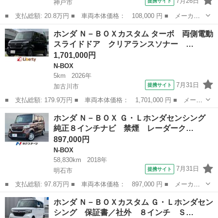
7月26日
提携サイト
神戸市
■ 支払総額: 20.8万円 ■ 車両本体価格： 108,000 円 ■ メーカー
名： ホンダ ■ 車種名： Ｎ－ＢＯＸ ■ グレード名： Ｇ 検２
兵庫
神戸市
N-BOX
ホンダ Ｎ－ＢＯＸカスタム ターボ 両側電動
年 ＥＴＣ スマートキー ＣＤ ベンチシート ＡＢＳ ■ 排気
スライドドア クリアランスソナー …
量： 660...
1,701,000円
N-BOX
5km
2026年
7月31日
提携サイト
加古川市
■ 支払総額: 179.9万円 ■ 車両本体価格： 1,701,000 円 ■ メーカ
ー名： ホンダ ■ 車種名： Ｎ－ＢＯＸカスタム ■ グレード
兵庫
加古川市
N-BOX
ホンダ Ｎ－ＢＯＸ Ｇ・Ｌホンダセンシング
名： ターボ 両側電動スライドドア クリアランスソナー オート
純正８インチナビ 禁煙 レーダーク…
クルーズコン...
897,000円
N-BOX
58,830km
2018年
7月31日
提携サイト
明石市
■ 支払総額: 97.8万円 ■ 車両本体価格： 897,000 円 ■ メーカー
名： ホンダ ■ 車種名： Ｎ－ＢＯＸ ■ グレード名： Ｇ・Ｌホ
兵庫
明石市
N-BOX
ホンダ Ｎ－ＢＯＸカスタム Ｇ・Ｌホンダセン
ンダセンシング 純正８インチナビ 禁煙 レーダークルーズ 誤発
シング 保証書／社外 ８インチ Ｓ…
進抑制機能 ...