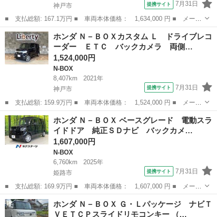
7月31日
提携サイト
神戸市
■ 支払総額: 167.1万円 ■ 車両本体価格： 1,634,000 円 ■ メーカ
ー名： ホンダ ■ 車種名： Ｎ－ＢＯＸカスタム ■ グレード
兵庫
神戸市
N-BOX
ホンダ Ｎ－ＢＯＸカスタム Ｌ ドライブレコ
名： Ｇ・ＥＸホンダセンシング ビルトインＥＴＣ ＣＤ Ｂｌｕ
ーダー ＥＴＣ バックカメラ 両側…
ｅｔｏｏｔｈ...
1,524,000円
N-BOX
8,407km
2021年
7月31日
提携サイト
神戸市
■ 支払総額: 159.9万円 ■ 車両本体価格： 1,524,000 円 ■ メーカ
ー名： ホンダ ■ 車種名： Ｎ－ＢＯＸカスタム ■ グレード
兵庫
神戸市
N-BOX
ホンダ Ｎ－ＢＯＸ ベースグレード 電動スラ
名： Ｌ ドライブレコーダー ＥＴＣ バックカメラ 両側スライ
イドドア 純正ＳＤナビ バックカメ…
ド・片側電動...
1,607,000円
N-BOX
6,760km
2025年
7月31日
提携サイト
姫路市
■ 支払総額: 169.9万円 ■ 車両本体価格： 1,607,000 円 ■ メーカ
ー名： ホンダ ■ 車種名： Ｎ－ＢＯＸ ■ グレード名： ベース
兵庫
姫路市
N-BOX
ホンダ Ｎ－ＢＯＸ Ｇ・Ｌパッケージ ナビＴ
グレード 電動スライドドア 純正ＳＤナビ バックカメラ 衝突被
ＶＥＴＣＰスライドリモコンキー （…
害軽減シ...