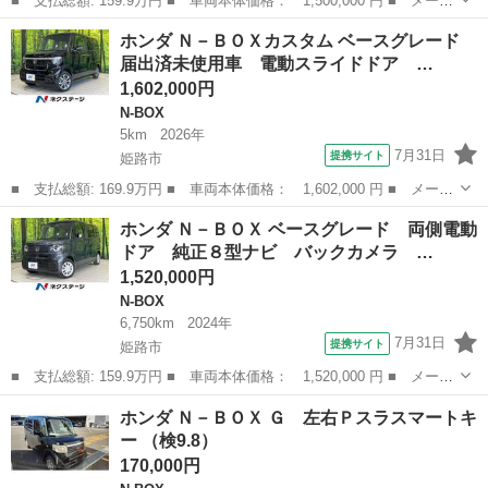
■ 支払総額: 159.9万円 ■ 車両本体価格： 1,500,000 円 ■ メーカ
ー名： ホンダ ■ 車種名： Ｎ－ＢＯＸカスタム ■ グレード
兵庫
西宮市
N-BOX
ホンダ Ｎ－ＢＯＸカスタム ベースグレード
名： ターボコーディネートスタイル 両側パワースライド 純正９
届出済未使用車 電動スライドドア …
インチナビ ...
1,602,000円
N-BOX
5km
2026年
7月31日
提携サイト
姫路市
■ 支払総額: 169.9万円 ■ 車両本体価格： 1,602,000 円 ■ メーカ
ー名： ホンダ ■ 車種名： Ｎ－ＢＯＸカスタム ■ グレード
兵庫
姫路市
N-BOX
ホンダ Ｎ－ＢＯＸ ベースグレード 両側電動
名： ベースグレード 届出済未使用車 電動スライドドア 衝突被
ドア 純正８型ナビ バックカメラ …
害軽減システ...
1,520,000円
N-BOX
6,750km
2024年
7月31日
提携サイト
姫路市
■ 支払総額: 159.9万円 ■ 車両本体価格： 1,520,000 円 ■ メーカ
ー名： ホンダ ■ 車種名： Ｎ－ＢＯＸ ■ グレード名： ベース
兵庫
姫路市
N-BOX
ホンダ Ｎ－ＢＯＸ Ｇ 左右Ｐスラスマートキ
グレード 両側電動ドア 純正８型ナビ バックカメラ 衝突被害軽
ー （検9.8）
減システ...
170,000円