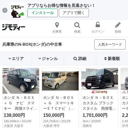
アプリならお得な情報を見逃さない！
インストール
アプリで開く
兵庫県
検索
ログイン
投稿
兵庫県のN-BOX(ホンダ)の中古車
人気キーワード
エリア
ジャンル
詳細
新着順
ホンダ Ｎ－ＢＯＸ
ホンダ Ｎ－ＢＯＸ
ホンダ Ｎ－ＢＯＸ
ホ
＋ Ｇ ナビ スマ
＋ Ｇ スマートキ
カスタム ブラック
カ
キー 両側スライド
ーＥＴＣナビ （検
スタイル 両側電動
ー
ドア アルミ バッ
9.7）
スライドドア クリ
ル
138,000円
150,000円
1,701,000円
2,
クカメラ （検8.12）
アランスソナー オ
乗
189,400km / 2014年
224,750km / 2012年
3km / 2026年
2,4
ートライト スマー
９
大阪府 大阪市
大阪府 堺市
尼崎市
伊