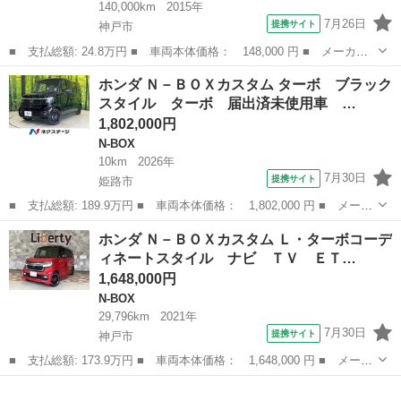
140,000km
2015年
7月26日
提携サイト
神戸市
■ 支払総額: 24.8万円 ■ 車両本体価格： 148,000 円 ■ メーカー
名： ホンダ ■ 車種名： Ｎ－ＢＯＸ ■ グレード名： Ｇ・Ｌパ
兵庫
神戸市
N-BOX
ホンダ Ｎ－ＢＯＸカスタム ターボ ブラック
ッケージ 検２年 左側パワスラ メモリーナビ バックカメラ ワ
スタイル ターボ 届出済未使用車 …
ンセグ スマ...
1,802,000円
N-BOX
10km
2026年
7月30日
提携サイト
姫路市
■ 支払総額: 189.9万円 ■ 車両本体価格： 1,802,000 円 ■ メーカ
ー名： ホンダ ■ 車種名： Ｎ－ＢＯＸカスタム ■ グレード
兵庫
姫路市
N-BOX
ホンダ Ｎ－ＢＯＸカスタム Ｌ・ターボコーデ
名： ターボ ブラックスタイル ターボ 届出済未使用車 両側電
ィネートスタイル ナビ ＴＶ ＥＴ…
動ドア 衝突...
1,648,000円
N-BOX
29,796km
2021年
7月30日
提携サイト
神戸市
■ 支払総額: 173.9万円 ■ 車両本体価格： 1,648,000 円 ■ メーカ
ー名： ホンダ ■ 車種名： Ｎ－ＢＯＸカスタム ■ グレード
兵庫
神戸市
N-BOX
名： Ｌ・ターボコーディネートスタイル ナビ ＴＶ ＥＴＣ バ