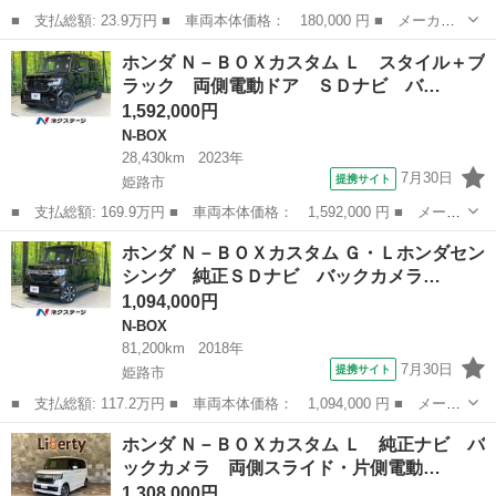
■ 支払総額: 23.9万円 ■ 車両本体価格： 180,000 円 ■ メーカー
名： ホンダ ■ 車種名： Ｎ－ＢＯＸ ■ グレード名： Ｇ・Ｌパ
京都
八幡市
N-BOX
ホンダ Ｎ－ＢＯＸカスタム Ｌ スタイル＋ブ
ッケージ 電動スライドドア 社外ナビ バックカメラ フルセグＴ
ラック 両側電動ドア ＳＤナビ バ…
Ｖ Ｂｌｕｅ...
1,592,000円
N-BOX
28,430km
2023年
7月30日
提携サイト
姫路市
■ 支払総額: 169.9万円 ■ 車両本体価格： 1,592,000 円 ■ メーカ
ー名： ホンダ ■ 車種名： Ｎ－ＢＯＸカスタム ■ グレード
兵庫
姫路市
N-BOX
ホンダ Ｎ－ＢＯＸカスタム Ｇ・Ｌホンダセン
名： Ｌ スタイル＋ブラック 両側電動ドア ＳＤナビ バックカ
シング 純正ＳＤナビ バックカメラ…
メラ 衝突被...
1,094,000円
N-BOX
81,200km
2018年
7月30日
提携サイト
姫路市
■ 支払総額: 117.2万円 ■ 車両本体価格： 1,094,000 円 ■ メーカ
ー名： ホンダ ■ 車種名： Ｎ－ＢＯＸカスタム ■ グレード
兵庫
姫路市
N-BOX
ホンダ Ｎ－ＢＯＸカスタム Ｌ 純正ナビ バ
名： Ｇ・Ｌホンダセンシング 純正ＳＤナビ バックカメラ 衝突
ックカメラ 両側スライド・片側電動…
軽減システム...
1,308,000円