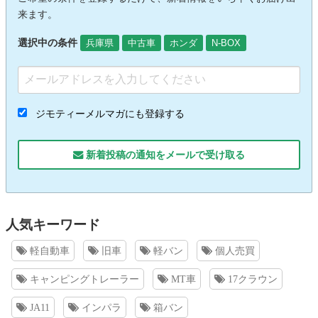
来ます。
選択中の条件
兵庫県
中古車
ホンダ
N-BOX
ジモティーメルマガにも登録する
新着投稿の通知をメールで受け取る
人気キーワード
軽自動車
旧車
軽バン
個人売買
キャンピングトレーラー
MT車
17クラウン
JA11
インパラ
箱バン