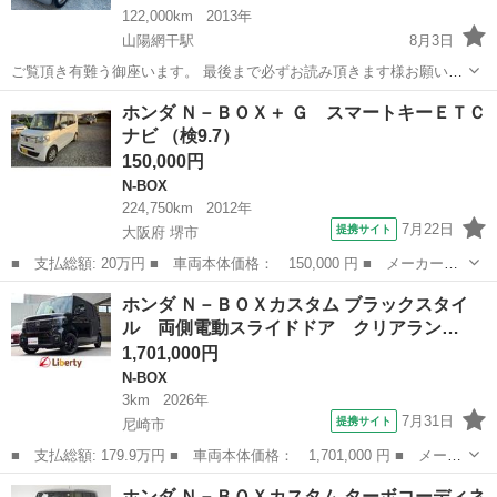
122,000km
2013年
山陽網干駅
8月3日
ご覧頂き有難う御座います。 最後まで必ずお読み頂きます様お願い致
します！ またプロフィール欄もご覧頂けますと幸いです。 注）いきな
兵庫
姫路市
山陽網干駅
N-BOX
ホンダ Ｎ－ＢＯＸ＋ Ｇ スマートキーＥＴＣ
り連絡先を送ってくる方、日本語が通じない方はスルー若しくはブロ
ナビ （検9.7）
ックさせ...
150,000円
N-BOX
224,750km
2012年
7月22日
提携サイト
大阪府 堺市
■ 支払総額: 20万円 ■ 車両本体価格： 150,000 円 ■ メーカー
名： ホンダ ■ 車種名： Ｎ－ＢＯＸ＋ ■ グレード名： Ｇ ス
大阪
堺市
N-BOX
ホンダ Ｎ－ＢＯＸカスタム ブラックスタイ
マートキーＥＴＣナビ ■ 排気量： 660cc ■ ドア枚数： 5D ■ ミ
ル 両側電動スライドドア クリアラン…
ッ...
1,701,000円
N-BOX
3km
2026年
7月31日
提携サイト
尼崎市
■ 支払総額: 179.9万円 ■ 車両本体価格： 1,701,000 円 ■ メーカ
ー名： ホンダ ■ 車種名： Ｎ－ＢＯＸカスタム ■ グレード
兵庫
尼崎市
N-BOX
ホンダ Ｎ－ＢＯＸカスタム ターボコーディネ