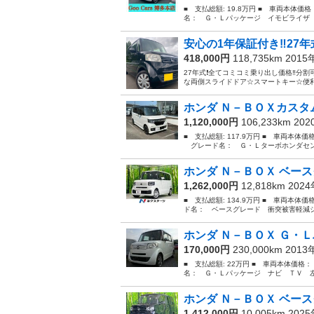
■ 支払総額: 19.8万円 ■ 車両本体価
名： Ｇ・Ｌパッケージ イモビライザ 
安心の1年保証付き‼️27年式
418,000円
118,735km 201
27年式❗️全てコミコミ乗り出し価格‼️分割
な両側スライドドア☆スマートキー☆便利
ホンダ Ｎ－ＢＯＸカスタム
1,120,000円
106,233km 20
■ 支払総額: 117.9万円 ■ 車両本体価
グレード名： Ｇ・Ｌターボホンダセンシ
ホンダ Ｎ－ＢＯＸ ベース
1,262,000円
12,818km 202
■ 支払総額: 134.9万円 ■ 車両本体価
ド名： ベースグレード 衝突被害軽減シ
ホンダ Ｎ－ＢＯＸ Ｇ・Ｌ
170,000円
230,000km 201
■ 支払総額: 22万円 ■ 車両本体価格：
名： Ｇ・Ｌパッケージ ナビ ＴＶ 左側電
ホンダ Ｎ－ＢＯＸ ベース
1,412,000円
10,005km 202