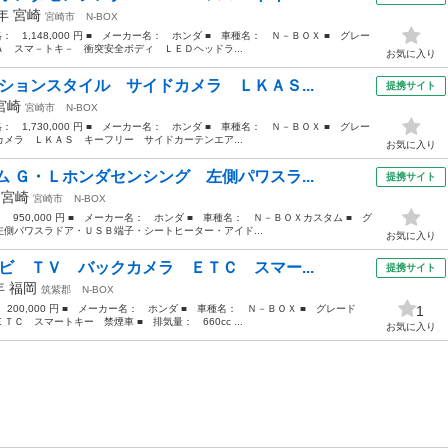
9年
宮崎
宮崎市
N-BOX
格： 1,148,000 円 ■ メーカー名： ホンダ ■ 車種名： Ｎ－ＢＯＸ ■ グレー
 スマ－トキ－ 衝突安全ボディ ＬＥＤヘッドラ...
お気に入り
ションスタイル サイドカメラ ＬＫＡＳ...
提携サイト
宮崎
宮崎市
N-BOX
格： 1,730,000 円 ■ メーカー名： ホンダ ■ 車種名： Ｎ－ＢＯＸ ■ グレー
メラ ＬＫＡＳ キーフリー サイドカーテンエア...
お気に入り
 Ｇ・Ｌホンダセンシング 左側パワスラ...
提携サイト
年
宮崎
宮崎市
N-BOX
： 950,000 円 ■ メーカー名： ホンダ ■ 車種名： Ｎ－ＢＯＸカスタム ■ グ
側パワスラドア・ＵＳＢ端子・シートヒーター・アイド...
お気に入り
ビ ＴＶ バックカメラ ＥＴＣ スマー...
提携サイト
2年
福岡
筑紫郡
N-BOX
 200,000 円 ■ メーカー名： ホンダ ■ 車種名： Ｎ－ＢＯＸ ■ グレード
1
 スマートキー 禁煙車 ■ 排気量： 660cc ...
お気に入り