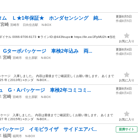
更新8月5日
ム Ｌ★1年保証★ ホンダセンシング 純...
作成8月5日
年
宮崎
宮崎市
日向住吉駅
N-BOX
6-9706-6173 ★ラインID:@443feups★ https://lin.ee/JPpMU2h ■当社
お気に入り
更新8月4日
 Gターボパッケージ 車検2年込み 両...
作成8月4日
3年
宮崎
宮崎市
佐土原駅
N-BOX
パッケージ 入庫しました。 内容は最後までご確認宜しくお願い致します。 あくまで
 ( 2013年) ○ホンダ N-BOX...
お気に入り
更新8月4日
ュ G・Aパッケージ 車検2年コミコミ...
作成8月4日
5年
宮崎
宮崎市
佐土原駅
N-BOX
パッケージ 入庫しました。 内容は最後までご確認宜しくお願い致します。 あくまで
 ( 2015年) ○ホンダ N-BOX...
お気に入り
パッケージ イモビライザ サイドエアバ...
提携サイト
4年
福岡
福岡市
N-BOX