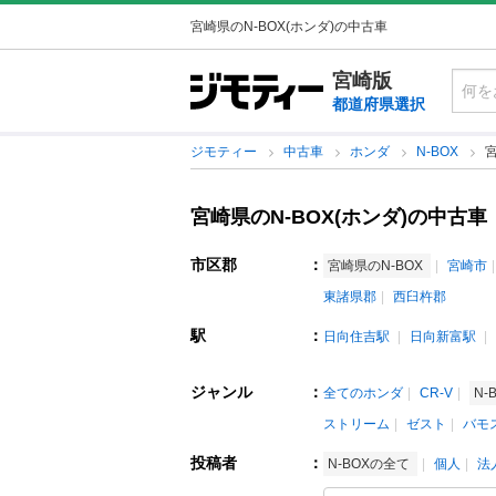
宮崎県のN-BOX(ホンダ)の中古車
宮崎版
都道府県選択
ジモティー
中古車
ホンダ
N-BOX
宮
宮崎県のN-BOX(ホンダ)の中古車
市区郡
：
宮崎県のN-BOX
宮崎市
東諸県郡
西臼杵郡
駅
：
日向住吉駅
日向新富駅
ジャンル
：
全てのホンダ
CR-V
N-
ストリーム
ゼスト
バモ
投稿者
：
N-BOXの全て
個人
法