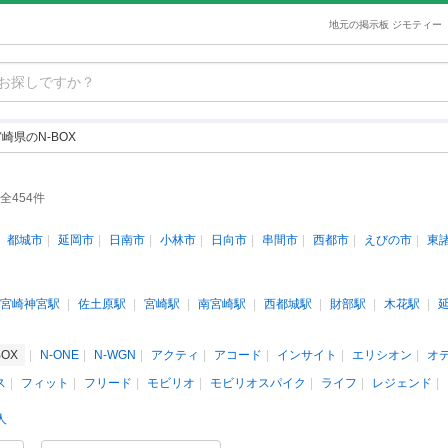
地元の掲示板 ジモティー
崎県のN-BOX
全454件
都城市
延岡市
日南市
小林市
日向市
串間市
西都市
えびの市
東
宮崎神宮駅
佐土原駅
宮崎駅
南宮崎駅
西都城駅
財部駅
木花駅
BOX
N-ONE
N-WGN
アクティ
アコード
インサイト
エリシオン
オ
ス
フィット
フリード
モビリオ
モビリオスパイク
ライフ
レジェンド
人