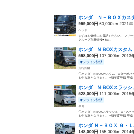
ホンダ Ｎ－ＢＯＸカスタ
999,000円
60,000km 2021
ヘッド
まずはお気軽にお電話ください。 フリーダイヤル 006
グループ在庫情報■ htt...
ホンダ N-BOXカスタム
598,000円
107,000km 201
オンライン決済
走行距離
〇ホンダ N-BOXカスタム Gターボ
も中古車となります。 ○初年度登録 平成 25 年
ホンダ N-BOXスラッシ
528,000円
111,000km 201
オンライン決済
車両
〇ホンダ N-BOXスラッシュ G・A
も中古車となります。 ○初年度登録 平成 27 年
ホンダ Ｎ－ＢＯＸ Ｇ・Ｌ
148,000円
155,000km 201