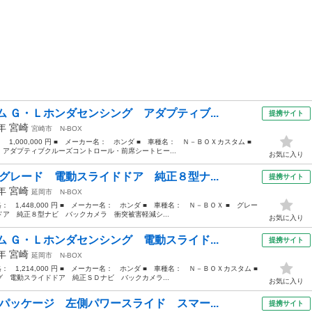
 Ｇ・Ｌホンダセンシング アダプティブ...
提携サイト
0年
宮崎
宮崎市
N-BOX
： 1,000,000 円 ■ メーカー名： ホンダ ■ 車種名： Ｎ－ＢＯＸカスタム ■
アダプティブクルーズコントロール・前席シートヒー...
お気に入り
グレード 電動スライドドア 純正８型ナ...
提携サイト
5年
宮崎
延岡市
N-BOX
格： 1,448,000 円 ■ メーカー名： ホンダ ■ 車種名： Ｎ－ＢＯＸ ■ グレー
ア 純正８型ナビ バックカメラ 衝突被害軽減シ...
お気に入り
 Ｇ・Ｌホンダセンシング 電動スライド...
提携サイト
0年
宮崎
延岡市
N-BOX
格： 1,214,000 円 ■ メーカー名： ホンダ ■ 車種名： Ｎ－ＢＯＸカスタム ■
電動スライドドア 純正ＳＤナビ バックカメラ...
お気に入り
パッケージ 左側パワースライド スマー...
提携サイト