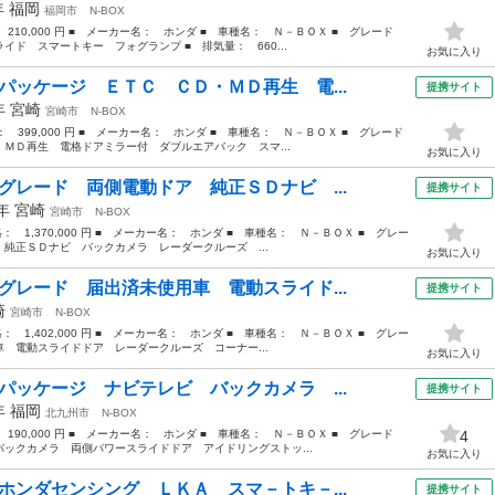
年
福岡
福岡市
N-BOX
 210,000 円 ■ メーカー名： ホンダ ■ 車種名： Ｎ－ＢＯＸ ■ グレード
ド スマートキー フォグランプ ■ 排気量： 660...
お気に入り
パッケージ ＥＴＣ ＣＤ・ＭＤ再生 電...
提携サイト
2年
宮崎
宮崎市
N-BOX
格： 399,000 円 ■ メーカー名： ホンダ ■ 車種名： Ｎ－ＢＯＸ ■ グレード
ＭＤ再生 電格ドアミラー付 ダブルエアバック スマ...
お気に入り
グレード 両側電動ドア 純正ＳＤナビ ...
提携サイト
5年
宮崎
宮崎市
N-BOX
格： 1,370,000 円 ■ メーカー名： ホンダ ■ 車種名： Ｎ－ＢＯＸ ■ グレー
純正ＳＤナビ バックカメラ レーダークルーズ ...
お気に入り
グレード 届出済未使用車 電動スライド...
提携サイト
崎
宮崎市
N-BOX
格： 1,402,000 円 ■ メーカー名： ホンダ ■ 車種名： Ｎ－ＢＯＸ ■ グレー
 電動スライドドア レーダークルーズ コーナー...
お気に入り
パッケージ ナビテレビ バックカメラ ...
提携サイト
3年
福岡
北九州市
N-BOX
 190,000 円 ■ メーカー名： ホンダ ■ 車種名： Ｎ－ＢＯＸ ■ グレード
4
ックカメラ 両側パワースライドドア アイドリングストッ...
お気に入り
ホンダセンシング ＬＫＡ スマ－トキ－...
提携サイト