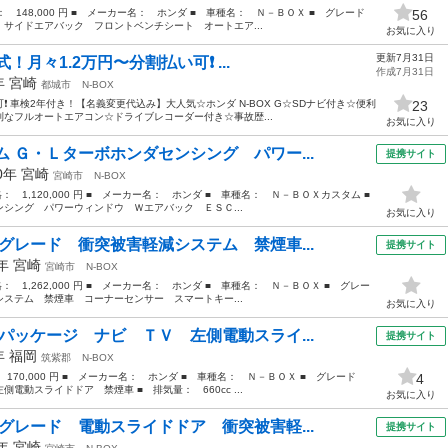
格： 148,000 円 ■ メーカー名： ホンダ ■ 車種名： Ｎ－ＢＯＸ ■ グレード
56
サイドエアバック フロントベンチシート オートエア...
お気に入り
更新7月31日
！月々1.2万円〜分割払い可❗️ ...
作成7月31日
5年
宮崎
都城市
N-BOX
可❗️ 車検2年付き！【名義変更代込み】大人気☆ホンダ N-BOX G☆SDナビ付き☆便利
23
なフルオートエアコン☆ドライブレコーダー付き☆事故歴...
お気に入り
 Ｇ・Ｌターボホンダセンシング パワー...
提携サイト
20年
宮崎
宮崎市
N-BOX
格： 1,120,000 円 ■ メーカー名： ホンダ ■ 車種名： Ｎ－ＢＯＸカスタム ■
ング パワーウィンドウ Ｗエアバック ＥＳＣ...
お気に入り
グレード 衝突被害軽減システム 禁煙車...
提携サイト
4年
宮崎
宮崎市
N-BOX
格： 1,262,000 円 ■ メーカー名： ホンダ ■ 車種名： Ｎ－ＢＯＸ ■ グレー
ステム 禁煙車 コーナーセンサー スマートキー...
お気に入り
パッケージ ナビ ＴＶ 左側電動スライ...
提携サイト
3年
福岡
筑紫郡
N-BOX
 170,000 円 ■ メーカー名： ホンダ ■ 車種名： Ｎ－ＢＯＸ ■ グレード
4
動スライドドア 禁煙車 ■ 排気量： 660cc ...
お気に入り
グレード 電動スライドドア 衝突被害軽...
提携サイト
5年
宮崎