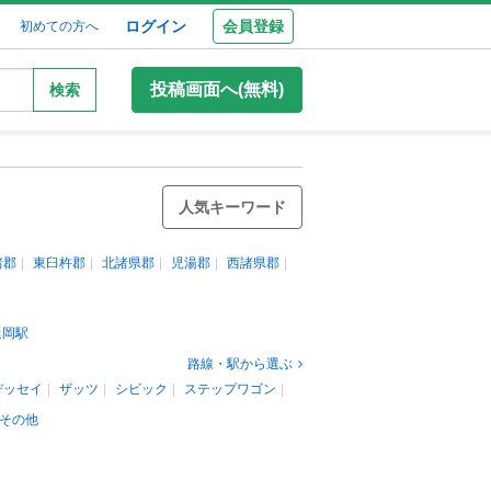
ログイン
会員登録
初めての方へ
投稿画面へ(無料)
検索
人気キーワード
諸郡
東臼杵郡
北諸県郡
児湯郡
西諸県郡
延岡駅
路線・駅から選ぶ
デッセイ
ザッツ
シビック
ステップワゴン
その他