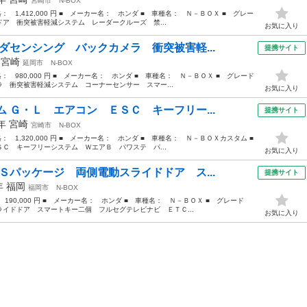
宮崎市
N-BOX
格： 1,412,000 円 ■ メーカー名： ホンダ ■ 車種名： Ｎ－ＢＯＸ ■ グレー
ア 衝突被害軽減システム レーダークルーズ 禁...
お気に入り
ダセンシング バックカメラ 衝突被害軽...
提携サイト
年
宮崎
延岡市
N-BOX
価格： 980,000 円 ■ メーカー名： ホンダ ■ 車種名： Ｎ－ＢＯＸ ■ グレード
 衝突被害軽減システム コーナーセンサー スマー...
お気に入り
 Ｇ・Ｌ エアコン ＥＳＣ キーフリー...
提携サイト
9年
宮崎
宮崎市
N-BOX
格： 1,320,000 円 ■ メーカー名： ホンダ ■ 車種名： Ｎ－ＢＯＸカスタム ■
 キーフリーシステム ＷエアＢ パワステ パ...
お気に入り
Ｓパッケージ 両側電動スライドドア ス...
提携サイト
4年
福岡
福岡市
N-BOX
 190,000 円 ■ メーカー名： ホンダ ■ 車種名： Ｎ－ＢＯＸ ■ グレード
イドドア スマートキー二個 フルセグテレビナビ ＥＴＣ...
お気に入り